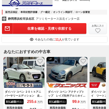
販売店保証
車両状態評価書
グー鑑定
オンライン商談可
ローン仮審査
静岡県浜松市浜名区
アツミモータース浜北インター店
お気に入り
在庫を確認・見積り依頼する
11人
今あなたの他に
が見ています
あなたにおすすめの中古車
UP
ダイハツ コペン ２０ｔｈアニ
ダイハツ コペン アクティブト
ダイハツ コペ
バーサリーエディション 走行
ップ レイズ社外アルミホイー
イ ツートン
距離２２ｋｍ ５ＭＴ ２０周
ル☆Ｄスポーツ社外マフラー☆
ｕｅｔｏｏｔ
255.
99.
6
9
支払総額
支払総額
支払総額
(税込)
(税込)
(税込)
万円
万円
年記念特別仕様車 １，０００
Ｊワークス社外フロントバンパ
Ｃ 全席シー
台限定車 専用／本革巻ステア
ー☆ｐｉｖｏｔマルチゲージ☆
ートキー プ
車両本体価格
車両本体価格
車両本体価格