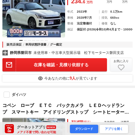
234.
6
万円
万円
万円
年式
2023年
走行
0.1万km
車検
2028年7月
排気
660cc
整備
法定整備付
修復
なし
保証
保証付 (2028(令和10)年4月まで・100000
販売店保証
車両状態評価書
グー鑑定
静岡県磐田市
未使用車・中古車大型展示場 松下モータース磐田支店
お気に入り
在庫を確認・見積り依頼する
9人
今あなたの他に
が見ています
ダイハツ
コペン ローブ ＥＴＣ バックカメラ ＬＥＤヘッドラン
プ スマートキー アイドリングストップ シートヒーター
ＣＶＴ 盗難防止システム ＡＢＳ ＥＳＣ アルミホイー
支払総額
(税込)
本体価格
諸費用
ル 衝突安全ボディ エアコン パワーステアリング
129
10.7
グーネットアプリ
139.
RENEW
7
ダウンロード
アプリを開く
万円
万円
万円
メアド不要で問い合わせ可能