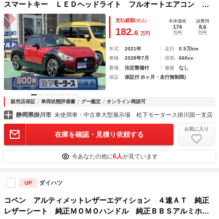
スマートキー ＬＥＤヘッドライト フルオートエアコン シ
ートヒーター ＲＥＣＡＲＯシート ＭＯＭＯハンドル アイ
支払総額
(税込)
本体価格
諸費用
ドリングストップ フォグランプ オートライト
174
8.6
182.
6
万円
万円
万円
年式
2021年
走行
0.5万km
車検
2028年7月
排気
660cc
整備
法定整備付
修復
なし
保証
保証付 (6ヶ月・走行無制限)
販売店保証
車両状態評価書
グー鑑定
オンライン商談可
静岡県掛川市
未使用車・中古車大型展示場 松下モータース掛川国一支店
お気に入り
在庫を確認・見積り依頼する
6人
今あなたの他に
が見ています
ダイハツ
UP
コペン アルティメットレザーエディション ４速ＡＴ 純正
レザーシート 純正ＭＯＭＯハンドル 純正ＢＢＳアルミホイ