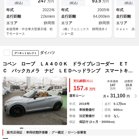
247
93.
9
万円
万円
リング＆シフトノブ・エンブレ
Ｄスポーツ社外シート☆アクテ
ＤＶＤ再生 
(税込)
(税込)
(税込)
ム・スカッフプレート・ＬＥＤ
ィブトップ☆ＣＤオーディオ☆
ル
年式
2022年
年式
2005年
年式
ヘッドランプ・スポーツシート
キーレス☆Ｗエアバッグ☆試乗
走行距離
22kmkm
走行距離
64,000km
走行距離
（アイボリー）・ＢＢＳ製ＡＷ
ＯＫ
エリア
静岡県
エリア
静岡県
エリア
未使用車・中古車大型展示場 松
（株）フェニックス 静岡清水イ
Ｃａｓｔ 浜
下モータース
ンター店
ダイハツ
グーネットセレクト
コペン ローブ ＬＡ４００Ｋ ドライブレコーダー ＥＴ
Ｃ バックカメラ ナビ ＬＥＤヘッドランプ スマートキ
ー アイドリングストップ シートヒーター ＡＢＳ ＥＳ
支払総額
(税込)
本体価格
諸費用
Ｃ ＣＤ ＤＶＤ再生 ＵＳＢ
147
10.8
157.
8
万円
万円
万円
31,100
通常ローン
月々
円
年式
2018年
走行
5.1万km
車検
車検整備付
排気
660cc
整備
法定整備付
修復
なし
保証
保証付 (3ヶ月・3000km)
販売店保証
車両状態評価書
グー鑑定
ローン仮審査