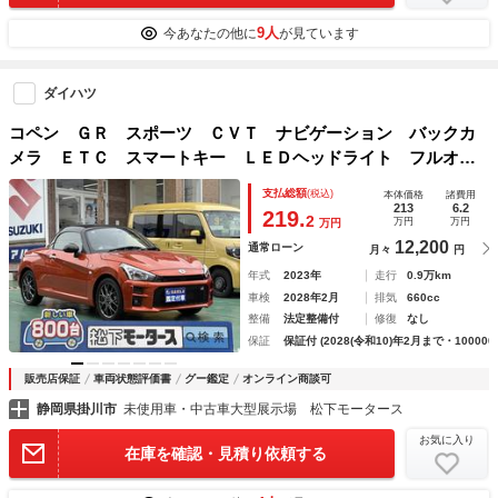
9人
今あなたの他に
が見ています
ダイハツ
コペン ＧＲ スポーツ ＣＶＴ ナビゲーション バックカ
メラ ＥＴＣ スマートキー ＬＥＤヘッドライト フルオー
トエアコン シートヒーター ＲＥＣＡＲＯシート ＭＯＭＯ
支払総額
(税込)
本体価格
諸費用
ハンドル ＢＢＳホイール アイドリングストップ
213
6.2
219.
2
万円
万円
万円
12,200
通常ローン
月々
円
年式
2023年
走行
0.9万km
車検
2028年2月
排気
660cc
整備
法定整備付
修復
なし
保証
保証付 (2028(令和10)年2月まで・100000
販売店保証
車両状態評価書
グー鑑定
オンライン商談可
静岡県掛川市
未使用車・中古車大型展示場 松下モータース
お気に入り
在庫を確認・見積り依頼する