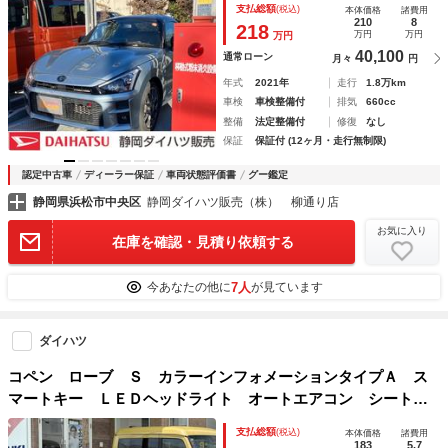
支払総額
(税込)
本体価格
諸費用
210
8
218
万円
万円
万円
40,100
通常ローン
月々
円
年式
2021年
走行
1.8万km
車検
車検整備付
排気
660cc
整備
法定整備付
修復
なし
保証
保証付 (12ヶ月・走行無制限)
認定中古車
ディーラー保証
車両状態評価書
グー鑑定
静岡県浜松市中央区
静岡ダイハツ販売（株） 柳通り店
お気に入り
在庫を確認・見積り依頼する
7人
今あなたの他に
が見ています
ダイハツ
コペン ローブ Ｓ カラーインフォメーションタイプＡ ス
マートキー ＬＥＤヘッドライト オートエアコン シートヒ
ーター ＲＥＣＡＲＯシート ＭＯＭＯハンドル パドルシフ
支払総額
(税込)
本体価格
諸費用
ト フォグランプ オートライト アイドリングストップ
183
5.7