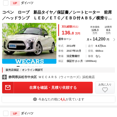
ダイハツ
UP
コペン ローブ 新品タイヤ／保証書／シートヒーター 前席
／ヘッドランプ ＬＥＤ／ＥＴＣ／ＥＢＤ付ＡＢＳ／横滑り防
止装置／ターボ／エアバッグ 運転席／エアバッグ 助手席／
支払総額
(税込)
本体価格
諸費用
アルミホイール 純正 １６インチ
128.3
8.5
136.
8
万円
万円
万円
14,200
通常ローン
月々
円
年式
2014年
走行
8.8万km
車検
2027年10月
排気
660cc
整備
法定整備付
修復
なし
保証
保証付 (1ヶ月・1000km)
販売店保証
オンライン商談可
静岡県浜松市中央区
ＷＥＣＡＲＳ（ウィーカーズ）浜松南店
お気に入り
在庫を確認・見積り依頼する
4人
今あなたの他に
が見ています
ダイハツ
UP