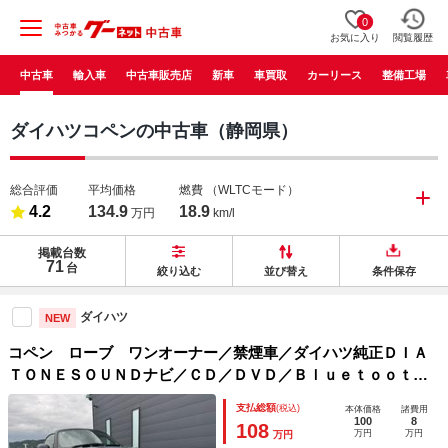
0
お気に入り
閲覧履歴
中古車
輸入車
中古車販売店
新車
車買取
カーリース
整備工場
ダイハツコペンの中古車（静岡県）
総合評価
平均価格
燃費
（WLTCモード）
4.2
134.9
18.9
万円
km/l
掲載台数
71
台
絞り込む
並び替え
条件保存
ダイハツ
NEW
コペン ローブ ワンオーナー／禁煙車／ダイハツ純正ＤＩＡ
ＴＯＮＥＳＯＵＮＤナビ／ＣＤ／ＤＶＤ／Ｂｌｕｅｔｏｏｔｈ
／ＵＳＢ／ＥＴＣ／ＢＢＳ１６ＡＷ
支払総額
(税込)
本体価格
諸費用
100
8
108
万円
万円
万円