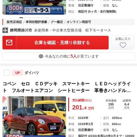
整備
法定整備付
修復
なし
保証
保証付 (6ヶ月・走行無制限)
販売店保証
車両状態評価書
グー鑑定
オンライン商談可
静岡県掛川市
未使用車・中古車大型展示場 松下モータース
お気に入り
在庫を確認・見積り依頼する
5人
今あなたの他に
が見ています
ダイハツ
UP
コペン セロ ＣＤデッキ スマートキー ＬＥＤヘッドライ
ト フルオートエアコン シートヒーター 革巻きハンドル
フォグランプ オートライト アイドリングストップ クリア
支払総額
(税込)
本体価格
諸費用
ランスソナー
195
6.4
201.
4
万円
万円
万円
年式
2025年
走行
305km
車検
2028年3月
排気
660cc
整備
法定整備付
修復
なし
保証
保証付 (2030(令和12)年3月まで・100000