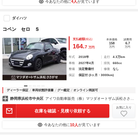
4人
今あなたの他に
が見ています
ダイハツ
コペン セロ Ｓ
支払総額
(税込)
本体価格
諸費用
158
6.7
164.
7
万円
万円
万円
年式
2018年
走行
4.3万km
車検
2027年4月
排気
660cc
整備
法定整備付
修復
なし
保証
保証付 (3ヶ月・3000km)
ディーラー保証
車両状態評価書
グー鑑定
オンライン商談可
静岡県浜松市中央区
アイワ自動車販売（株）マツダオートザム浜松ささがせ中古車部
お気に入り
在庫を確認・見積り依頼する
10人
今あなたの他に
が見ています