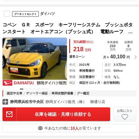
ダイハツ
グーネットセレクト
コペン ＧＲ スポーツ キーフリーシステム プッシュボタ
ンスタート オートエアコン（プッシュ式） 電動ルーフ パ
ワーウィンドウ ＬＥＤヘッドライト アルミホイール
支払総額
(税込)
本体価格
諸費用
210
8
218
万円
万円
万円
40,100
通常ローン
月々
円
年式
2021年
走行
3.5万km
車検
車検整備付
排気
660cc
整備
法定整備付
修復
なし
保証
保証付 (12ヶ月・走行無制限)
認定中古車
ディーラー保証
車両状態評価書
グー鑑定
静岡県浜松市中央区
静岡ダイハツ販売（株） 柳通り店
お気に入り
在庫を確認・見積り依頼する
10人
今あなたの他に
が見ています