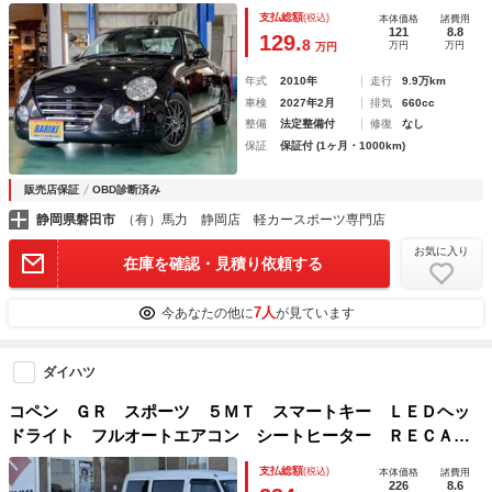
ール ビルシュタインサスペンション シートヒーター ＨＩ
支払総額
(税込)
本体価格
諸費用
Ｄヘッドライト ＥＴＣ ディスプレイオーディオ 屋内展示
121
8.8
129.
8
万円
万円
万円
車両
年式
2010年
走行
9.9万km
車検
2027年2月
排気
660cc
整備
法定整備付
修復
なし
保証
保証付 (1ヶ月・1000km)
販売店保証
OBD診断済み
静岡県磐田市
（有）馬力 静岡店 軽カースポーツ専門店
お気に入り
在庫を確認・見積り依頼する
7人
今あなたの他に
が見ています
ダイハツ
コペン ＧＲ スポーツ ５ＭＴ スマートキー ＬＥＤヘッ
ドライト フルオートエアコン シートヒーター ＲＥＣＡＲ
Ｏシート ＭＯＭＯハンドル ＢＢＳホイール オートライ
支払総額
(税込)
本体価格
諸費用
ト フォグランプ
226
8.6