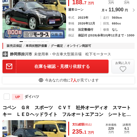
188.
7
万円
万円
万円
11,900
通常ローン
月々
円
年式
2023年
走行
560km
車検
2026年12月
排気
660cc
整備
法定整備付
修復
なし
保証
保証付 (2028(令和10)年12月まで・10000
販売店保証
車両状態評価書
グー鑑定
オンライン商談可
静岡県掛川市
未使用車・中古車大型展示場 松下モータース
お気に入り
在庫を確認・見積り依頼する
7人
今あなたの他に
が見ています
ダイハツ
UP
コペン ＧＲ スポーツ ＣＶＴ 社外オーディオ スマート
キー ＬＥＤヘッドライト フルオートエアコン シートヒー
ター ＲＥＣＡＲＯシート ＭＯＭＯハンドル ＢＢＳホイー
支払総額
(税込)
本体価格
諸費用
ル パドルシフト オートライト アイドリングストップ
229
6.1
235.
1
万円
万円
万円