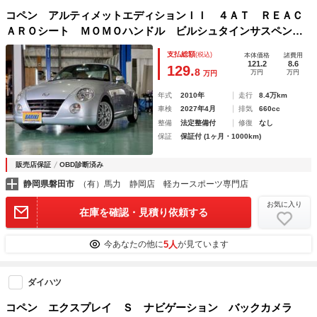
コペン アルティメットエディションＩＩ ４ＡＴ ＲＥＡＣ
ＡＲＯシート ＭＯＭＯハンドル ビルシュタインサスペンシ
ョン ＢＢＳアルミホイール ＨＩＤヘッドライト 社外ナ
支払総額
(税込)
本体価格
諸費用
ビ ＥＴＣ 屋内展示車両 専門店整備済み
121.2
8.6
129.
8
万円
万円
万円
年式
2010年
走行
8.4万km
車検
2027年4月
排気
660cc
整備
法定整備付
修復
なし
保証
保証付 (1ヶ月・1000km)
販売店保証
OBD診断済み
静岡県磐田市
（有）馬力 静岡店 軽カースポーツ専門店
お気に入り
在庫を確認・見積り依頼する
5人
今あなたの他に
が見ています
ダイハツ
コペン エクスプレイ Ｓ ナビゲーション バックカメラ