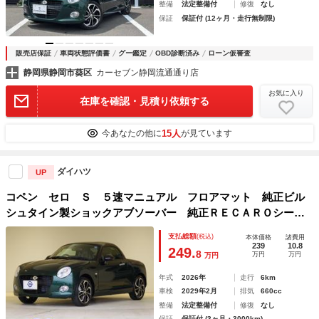
整備
法定整備付
修復
なし
保証
保証付 (12ヶ月・走行無制限)
販売店保証
車両状態評価書
グー鑑定
OBD診断済み
ローン仮審査
静岡県静岡市葵区
カーセブン静岡流通通り店
お気に入り
在庫を確認・見積り依頼する
15人
今あなたの他に
が見ています
ダイハツ
UP
コペン セロ Ｓ ５速マニュアル フロアマット 純正ビル
シュタイン製ショックアブソーバー 純正ＲＥＣＡＲＯシー
ト 純正ＭＯＭＯ革巻きハンドル リヤパーキングセンサー
支払総額
(税込)
本体価格
諸費用
ＬＥＤヘッドライト １６インチアルミ シートヒーター
239
10.8
249.
8
万円
万円
万円
年式
2026年
走行
6km
車検
2029年2月
排気
660cc
整備
法定整備付
修復
なし
保証
保証付 (3ヶ月・3000km)