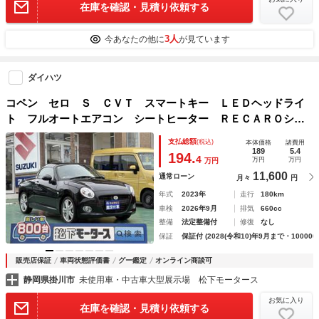
在庫を確認・見積り依頼する
3人
今あなたの他に
が見ています
ダイハツ
コペン セロ Ｓ ＣＶＴ スマートキー ＬＥＤヘッドライ
ト フルオートエアコン シートヒーター ＲＥＣＡＲＯシー
ト ＭＯＭＯハンドル アイドリングストップ フォグラン
支払総額
(税込)
本体価格
諸費用
プ オートライト
189
5.4
194.
4
万円
万円
万円
11,600
通常ローン
月々
円
年式
2023年
走行
180km
車検
2026年9月
排気
660cc
整備
法定整備付
修復
なし
保証
保証付 (2028(令和10)年9月まで・100000
販売店保証
車両状態評価書
グー鑑定
オンライン商談可
静岡県掛川市
未使用車・中古車大型展示場 松下モータース
お気に入り
在庫を確認・見積り依頼する