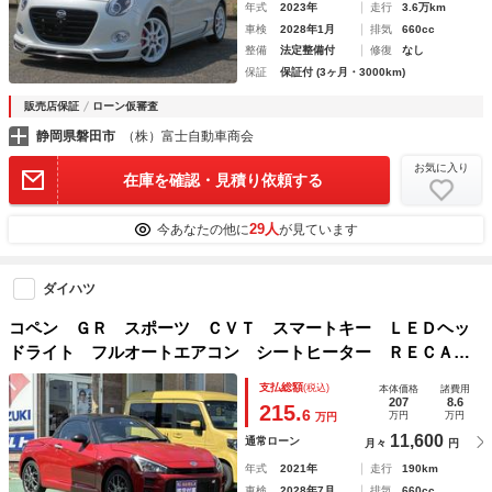
年式
2023年
走行
3.6万km
車検
2028年1月
排気
660cc
整備
法定整備付
修復
なし
保証
保証付 (3ヶ月・3000km)
販売店保証
ローン仮審査
静岡県磐田市
（株）富士自動車商会
お気に入り
在庫を確認・見積り依頼する
29人
今あなたの他に
が見ています
ダイハツ
コペン ＧＲ スポーツ ＣＶＴ スマートキー ＬＥＤヘッ
ドライト フルオートエアコン シートヒーター ＲＥＣＡＲ
Ｏシート ＭＯＭＯハンドル ＢＢＳホイール パドルシフ
支払総額
(税込)
本体価格
諸費用
ト アイドリングストップ フォグランプ オートライト
207
8.6
215.
6
万円
万円
万円
11,600
通常ローン
月々
円
年式
2021年
走行
190km
車検
2028年7月
排気
660cc