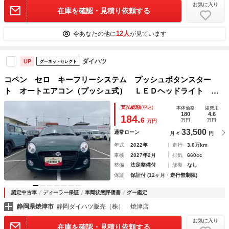
お気に入り
在庫を確認・見積り依頼する
12人
今あなたの他に
が見ています
ダイハツ
UP
グーネットセレクト
コペン セロ キーフリーシステム プッシュボタンスター
ト オートエアコン（プッシュ式） ＬＥＤヘッドライト 電
動ルーフ アルミホイール
支払総額
(税込)
本体価格
諸費用
180
4.6
184.
6
万円
万円
万円
33,500
通常ローン
月々
円
年式
2022年
走行
3.0万km
車検
2027年2月
排気
660cc
整備
法定整備付
修復
なし
保証
保証付 (12ヶ月・走行無制限)
認定中古車
ディーラー保証
車両状態評価書
グー鑑定
静岡県焼津市
静岡ダイハツ販売（株） 焼津店
お気に入り
在庫を確認・見積り依頼する