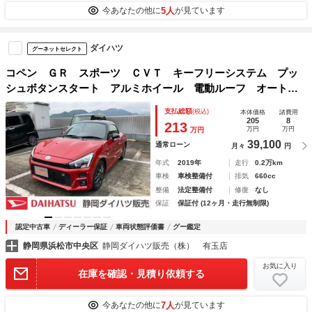
5人
今あなたの他に
が見ています
ダイハツ
グーネットセレクト
コペン ＧＲ スポーツ ＣＶＴ キーフリーシステム プッ
シュボタンスタート アルミホイール 電動ルーフ オートエ
アコン（プッシュ式）
支払総額
(税込)
本体価格
諸費用
205
8
213
万円
万円
万円
39,100
通常ローン
月々
円
年式
2019年
走行
0.2万km
車検
車検整備付
排気
660cc
整備
法定整備付
修復
なし
保証
保証付 (12ヶ月・走行無制限)
認定中古車
ディーラー保証
車両状態評価書
グー鑑定
静岡県浜松市中央区
静岡ダイハツ販売（株） 有玉店
お気に入り
在庫を確認・見積り依頼する
7人
今あなたの他に
が見ています