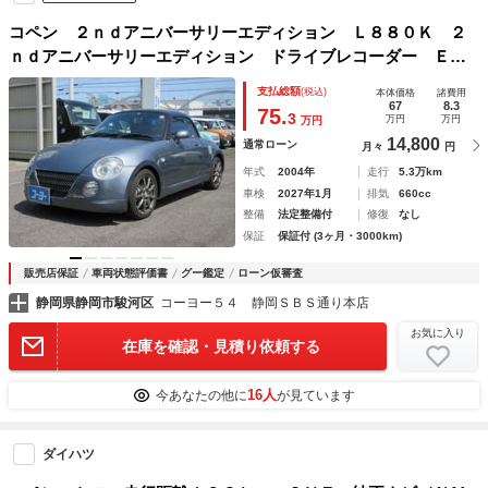
コペン ２ｎｄアニバーサリーエディション Ｌ８８０Ｋ ２
ｎｄアニバーサリーエディション ドライブレコーダー ＥＴ
Ｃ バックカメラ ナビ ＨＩＤ キーレスエントリー シー
支払総額
(税込)
本体価格
諸費用
トヒーター ＭＴ車 ＡＢＳ アルミホイール 衝突安全ボデ
67
8.3
75.
3
万円
万円
万円
ィ エアコン
14,800
通常ローン
月々
円
年式
2004年
走行
5.3万km
車検
2027年1月
排気
660cc
整備
法定整備付
修復
なし
保証
保証付 (3ヶ月・3000km)
販売店保証
車両状態評価書
グー鑑定
ローン仮審査
静岡県静岡市駿河区
コーヨー５４ 静岡ＳＢＳ通り本店
お気に入り
在庫を確認・見積り依頼する
16人
今あなたの他に
が見ています
ダイハツ