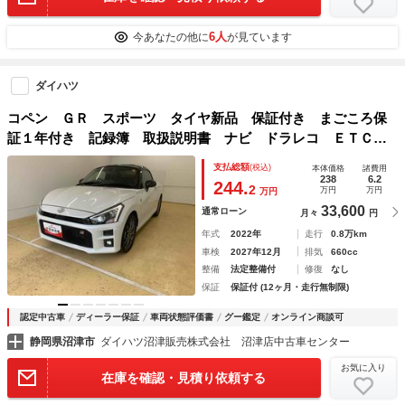
6人
今あなたの他に
が見ています
ダイハツ
コペン ＧＲ スポーツ タイヤ新品 保証付き まごころ保
証１年付き 記録簿 取扱説明書 ナビ ドラレコ ＥＴＣ
バックカメラ スマートキー アルミホイール ターボ ワン
支払総額
(税込)
本体価格
諸費用
オーナー エアバッグ エアコン パワーステアリング パワ
238
6.2
244.
2
万円
万円
万円
ーウィンドウ ＡＢＳ
33,600
通常ローン
月々
円
年式
2022年
走行
0.8万km
車検
2027年12月
排気
660cc
整備
法定整備付
修復
なし
保証
保証付 (12ヶ月・走行無制限)
認定中古車
ディーラー保証
車両状態評価書
グー鑑定
オンライン商談可
静岡県沼津市
ダイハツ沼津販売株式会社 沼津店中古車センター
お気に入り
在庫を確認・見積り依頼する