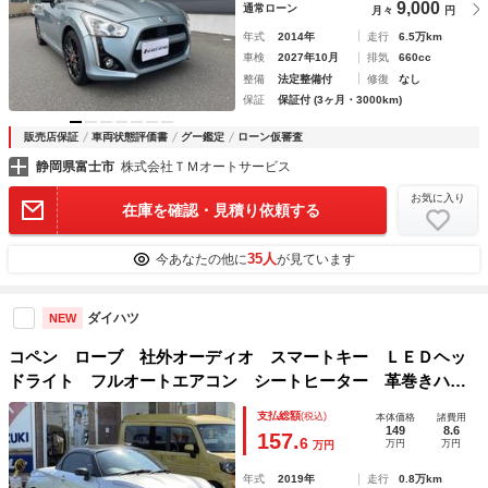
9,000
通常ローン
月々
円
年式
2014年
走行
6.5万km
車検
2027年10月
排気
660cc
整備
法定整備付
修復
なし
保証
保証付 (3ヶ月・3000km)
販売店保証
車両状態評価書
グー鑑定
ローン仮審査
静岡県富士市
株式会社ＴＭオートサービス
お気に入り
在庫を確認・見積り依頼する
35人
今あなたの他に
が見ています
ダイハツ
NEW
コペン ローブ 社外オーディオ スマートキー ＬＥＤヘッ
ドライト フルオートエアコン シートヒーター 革巻きハン
ドル アイドリングストップ フォグランプ パワーウィンド
支払総額
(税込)
本体価格
諸費用
ー
149
8.6
157.
6
万円
万円
万円
年式
2019年
走行
0.8万km