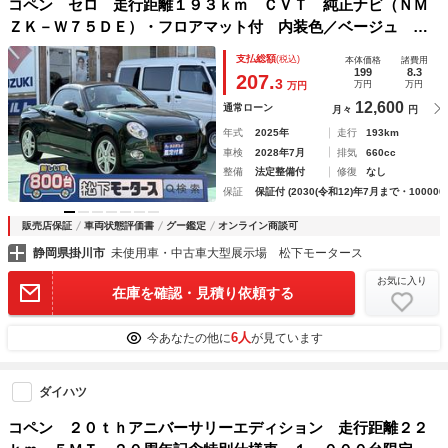
コペン セロ 走行距離１９３ｋｍ ＣＶＴ 純正ナビ（ＮＭ
ＺＫ－Ｗ７５ＤＥ）・フロアマット付 内装色／ベージュ Ｌ
ＥＤヘッドランプ オートライト 運転席・助手席シートヒー
支払総額
(税込)
本体価格
諸費用
ター 本革巻ステアリング ディーラー試乗車
199
8.3
207.
3
万円
万円
万円
12,600
通常ローン
月々
円
年式
2025年
走行
193km
車検
2028年7月
排気
660cc
整備
法定整備付
修復
なし
保証
保証付 (2030(令和12)年7月まで・100000
販売店保証
車両状態評価書
グー鑑定
オンライン商談可
静岡県掛川市
未使用車・中古車大型展示場 松下モータース
お気に入り
在庫を確認・見積り依頼する
6人
今あなたの他に
が見ています
ダイハツ
コペン ２０ｔｈアニバーサリーエディション 走行距離２２