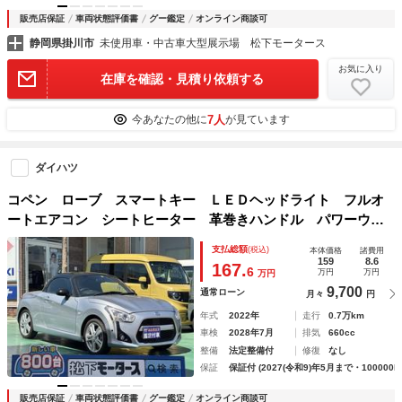
販売店保証
車両状態評価書
グー鑑定
オンライン商談可
静岡県掛川市
未使用車・中古車大型展示場 松下モータース
お気に入り
在庫を確認・見積り依頼する
7人
今あなたの他に
が見ています
ダイハツ
コペン ローブ スマートキー ＬＥＤヘッドライト フルオ
ートエアコン シートヒーター 革巻きハンドル パワーウィ
ンドー アイドリングストップ オートライト フォグランプ
支払総額
(税込)
本体価格
諸費用
159
8.6
167.
6
万円
万円
万円
9,700
通常ローン
月々
円
年式
2022年
走行
0.7万km
車検
2028年7月
排気
660cc
整備
法定整備付
修復
なし
保証
保証付 (2027(令和9)年5月まで・100000k
販売店保証
車両状態評価書
グー鑑定
オンライン商談可