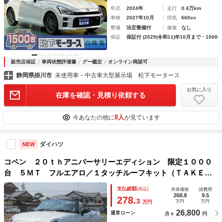
年式
2024年
走行
0.4万km
車検
2027年10月
排気
660cc
整備
法定整備付
修復
なし
保証
保証付 (2029(令和11)年10月まで・10000
販売店保証
車両状態評価書
グー鑑定
オンライン商談可
静岡県掛川市
未使用車・中古車大型展示場 松下モータース
お気に入り
在庫を確認・見積り依頼する
8人
今あなたの他に
が見ています
ダイハツ
NEW
コペン ２０ｔｈアニバーサリーエディション 限定１０００
台 ５ＭＴ フルエアロ／１タッチルーフキット（ＴＡＫＥ
ＯＦＦ）カーボンリアスポ／サブコン／ＭＣＢ（Ｄ－ＳＰＯＲ
支払総額
(税込)
本体価格
諸費用
Ｔ） ４ポットキャリパーブレーキキット（ＢＡＲＩＫＩ）
268.8
9.5
278.
3
万円
万円
万円
ＨＫＳマフラー
26,800
通常ローン
月々
円