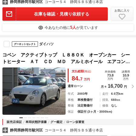
静岡県静岡市駿河区
コーヨー５４ 静岡ＳＢＳ通り本店
お気に入り
在庫を確認・見積り依頼する
5人
今あなたの他に
が見ています
ダイハツ
グーネットセレクト
コペン アクティブトップ Ｌ８８０Ｋ オープンカー シー
トヒーター ＡＴ ＣＤ ＭＤ アルミホイール エアコン
パワーステアリング パワーウィンドウ 赤レザーシート
支払総額
(税込)
本体価格
諸費用
73.8
10.9
84.
7
万円
万円
万円
16,700
通常ローン
月々
円
年式
2003年
走行
6.0万km
車検
車検整備付
排気
660cc
整備
法定整備付
修復
なし
保証
保証付 (3ヶ月・3000km)
販売店保証
車両状態評価書
グー鑑定
ローン仮審査
静岡県静岡市駿河区
コーヨー５４ 静岡ＳＢＳ通り本店