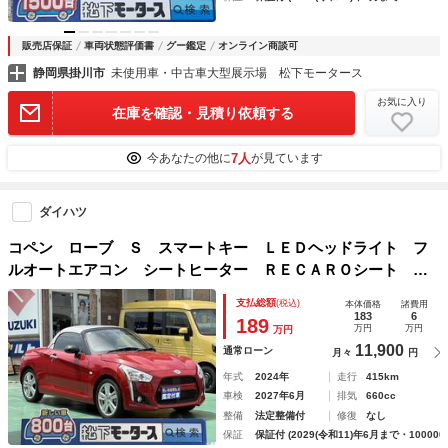
販売店保証
車両状態評価書
グー鑑定
オンライン商談可
静岡県掛川市
未使用車・中古車大型展示場 松下モータース
お気に入り
在庫を確認・見積り依頼する
7人
今あなたの他に
が見ています
ダイハツ
コペン ローブ Ｓ スマートキー ＬＥＤヘッドライト フ
ルオートエアコン シートヒーター ＲＥＣＡＲＯシート Ｍ
ＯＭＯハンドル パドルシフト フォグランプ オートライ
支払総額
(税込)
本体価格
諸費用
ト アイドリングストップ
183
6
189
万円
万円
万円
11,900
通常ローン
月々
円
年式
2024年
走行
415km
車検
2027年6月
排気
660cc
整備
法定整備付
修復
なし
保証
保証付 (2029(令和11)年6月まで・100000