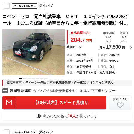
ダイハツ
グーネットセレクト
コペン セロ 元当社試乗車 ＣＶＴ １６インチアルミホイ
ール まごころ保証（納車日から１年・走行距離無制限）付
き 元当社試乗車 ＣＶＴ オートエアコン ＬＥＤヘッドラ
支払総額
(税込)
本体価格
諸費用
イト オーディオレス ＡＢＳ エアバッグ アルミホイール
198
6.7
204.
7
万円
万円
万円
17,500
残価ローン
月々
円
年式
2025年
走行
285km
車検
2028年10月
排気
660cc
整備
法定整備付
修復
なし
保証
保証付 (12ヶ月・走行無制限)
認定中古車
ディーラー保証
車両状態評価書
グー鑑定
オンライン商談可
静岡県沼津市
ダイハツ沼津販売株式会社 沼津店中古車センター
お気に入り
【30分以内】スピード見積り
10人
今あなたの他に
が見ています
ダイハツ
グーネットセレクト