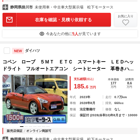
静岡県掛川市
未使用車・中古車大型展示場 松下モータース
お気に入り
在庫を確認・見積り依頼する
5人
今あなたの他に
が見ています
ダイハツ
NEW
コペン ローブ ５ＭＴ ＥＴＣ スマートキー ＬＥＤヘッ
ドライト フルオートエアコン シートヒーター 革巻きハン
ドル フォグランプ オートライト
支払総額
(税込)
本体価格
諸費用
177
8.6
185.
6
万円
万円
万円
年式
2023年
走行
0.7万km
車検
2028年8月
排気
660cc
整備
法定整備付
修復
なし
保証
保証付 (2028(令和10)年8月まで・100000
販売店保証
オンライン商談可
静岡県掛川市
未使用車・中古車大型展示場 松下モータース