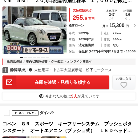
ｋｍ ５ＭＴ ２０周年記念特別仕様車 １，０００台限定
車 専用／本革巻ステアリング＆シフトノブ・エンブレム・ス
支払総額
(税込)
本体価格
諸費用
カッフプレート・ＬＥＤヘッドランプ・スポーツシート（アイ
247
8.6
255.
6
万円
万円
万円
ボリー）・ＢＢＳ製ＡＷ
15,300
通常ローン
月々
円
年式
2022年
走行
22km
車検
2028年7月
排気
660cc
整備
法定整備付
修復
なし
保証
保証付 (2027(令和9)年12月まで・100000
販売店保証
車両状態評価書
グー鑑定
オンライン商談可
静岡県掛川市
未使用車・中古車大型展示場 松下モータース
お気に入り
在庫を確認・見積り依頼する
9人
今あなたの他に
が見ています
ダイハツ
グーネットセレクト
コペン ＧＲ スポーツ キーフリーシステム プッシュボタ
ンスタート オートエアコン（プッシュ式） ＬＥＤヘッドラ
イト 電動ルーフ アルミホイール