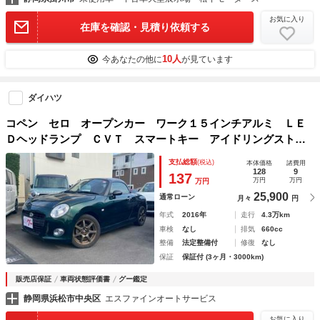
お気に入り
在庫を確認・見積り依頼する
10人
今あなたの他に
が見ています
ダイハツ
コペン セロ オープンカー ワーク１５インチアルミ ＬＥ
Ｄヘッドランプ ＣＶＴ スマートキー アイドリングストッ
プ シートヒーター アルミホイール 盗難防止システム 衝
支払総額
(税込)
本体価格
諸費用
突安全ボディ エアコン パワーステアリング
128
9
137
万円
万円
万円
25,900
通常ローン
月々
円
年式
2016年
走行
4.3万km
車検
なし
排気
660cc
整備
法定整備付
修復
なし
保証
保証付 (3ヶ月・3000km)
販売店保証
車両状態評価書
グー鑑定
静岡県浜松市中央区
エスファインオートサービス
お気に入り