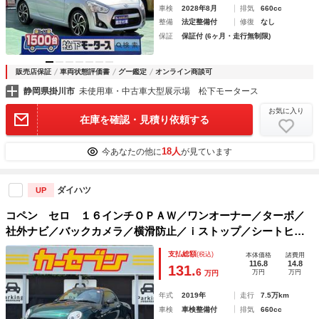
車検
2028年8月
排気
660cc
整備
法定整備付
修復
なし
保証
保証付 (6ヶ月・走行無制限)
販売店保証
車両状態評価書
グー鑑定
オンライン商談可
静岡県掛川市
未使用車・中古車大型展示場 松下モータース
お気に入り
在庫を確認・見積り依頼する
18人
今あなたの他に
が見ています
ダイハツ
UP
コペン セロ １６インチＯＰＡＷ／ワンオーナー／ターボ／
社外ナビ／バックカメラ／横滑防止／ｉストップ／シートヒー
ター／ＥＴＣ／ドラレコ／Ｂｌｕｅｔｏｏｔｈ／ＤＶＤ・ＣＤ
支払総額
(税込)
本体価格
諸費用
／ＵＳＢ／フロントフォグ／スマートキー
116.8
14.8
131.
6
万円
万円
万円
年式
2019年
走行
7.5万km
車検
車検整備付
排気
660cc