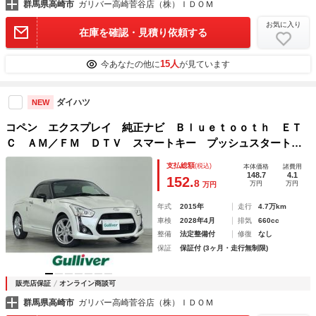
群馬県高崎市
ガリバー高崎菅谷店（株）ＩＤＯＭ
お気に入り
在庫を確認・見積り依頼する
15人
今あなたの他に
が見ています
ダイハツ
NEW
コペン エクスプレイ 純正ナビ Ｂｌｕｅｔｏｏｔｈ ＥＴ
Ｃ ＡＭ／ＦＭ ＤＴＶ スマートキー プッシュスタート
フルセグＴＶ シートヒーター ハーフレザーシート 純正フ
支払総額
(税込)
本体価格
諸費用
ロアマット パワーウィンドウ パワステ 禁煙車
148.7
4.1
152.
8
万円
万円
万円
年式
2015年
走行
4.7万km
車検
2028年4月
排気
660cc
整備
法定整備付
修復
なし
保証
保証付 (3ヶ月・走行無制限)
販売店保証
オンライン商談可
群馬県高崎市
ガリバー高崎菅谷店（株）ＩＤＯＭ