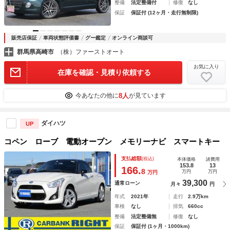
整備
法定整備付
修復
なし
保証
保証付 (12ヶ月・走行無制限)
販売店保証
車両状態評価書
グー鑑定
オンライン商談可
群馬県高崎市
（株）ファーストオート
お気に入り
在庫を確認・見積り依頼する
8人
今あなたの他に
が見ています
ダイハツ
UP
コペン ローブ 電動オープン メモリーナビ スマートキー
支払総額
(税込)
本体価格
諸費用
153.8
13
166.
8
万円
万円
万円
39,300
通常ローン
月々
円
年式
2021年
走行
2.9万km
車検
なし
排気
660cc
整備
法定整備無
修復
なし
保証
保証付 (1ヶ月・1000km)