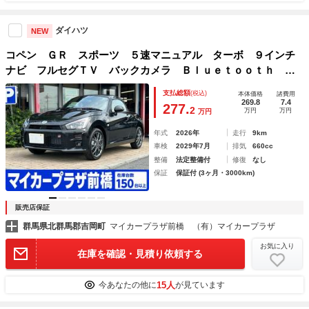
ダイハツ
NEW
コペン ＧＲ スポーツ ５速マニュアル ターボ ９インチ
ナビ フルセグＴＶ バックカメラ Ｂｌｕｅｔｏｏｔｈ ス
マートキー ＬＥＤヘッドライト ＢＢＳ鍛造１６インチアル
支払総額
(税込)
本体価格
諸費用
ミ レカロシート シートヒーター 届出済未使用車
269.8
7.4
277.
2
万円
万円
万円
年式
2026年
走行
9km
車検
2029年7月
排気
660cc
整備
法定整備付
修復
なし
保証
保証付 (3ヶ月・3000km)
販売店保証
群馬県北群馬郡吉岡町
マイカープラザ前橋 （有）マイカープラザ
お気に入り
在庫を確認・見積り依頼する
15人
今あなたの他に
が見ています