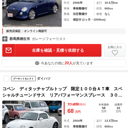
年式
2006年
走行
10.6万km
車検
車検整備付
排気
660cc
整備
法定整備付
修復
なし
保証
保証付 (1ヶ月・1000km)
販売店保証
オンライン商談可
群馬県桐生市
ガレージフォーリスト
お気に入り
在庫を確認・見積り依頼する
20人
今あなたの他に
が見ています
ダイハツ
グーネットセレクト
コペン ディタッチャブルトップ 限定１００台ＡＴ車 スペ
シャルチューンドサス リアパフォーマンスブレース ３０ｋ
ｇ軽量化 リアスポイラー ＨＤＤナビ ＣＤ ＤＶＤ再生
支払総額
(税込)
本体価格
諸費用
可 ＥＴＣ ＡＢＳ ダブルエアバッグ 社外１５インチアル
58
10
68
万円
万円
万円
ミ
年式
2004年
走行
13.5万km
車検
車検整備付
排気
660cc