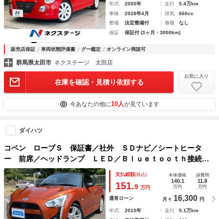
年式
2005年
走行
5.4万km
車検
2028年4月
排気
660cc
整備
法定整備付
修復
なし
保証
保証付 (3ヶ月・3000km)
販売店保証
車両状態評価書
グー鑑定
オンライン商談可
群馬県太田市
ネクステージ 太田店
お気に入り
在庫を確認・見積り依頼する
10人
今あなたの他に
が見ています
ダイハツ
コペン ローブＳ 保証書／社外 ＳＤナビ／シートヒータ
ー 前席／ヘッドランプ ＬＥＤ／Ｂｌｕｅｔｏｏｔｈ接続／
ＥＴＣ／ＥＢＤ付ＡＢＳ／横滑り防止装置／バックモニター／
支払総額
(税込)
本体価格
諸費用
地上波デジタルチューナー／ＤＶＤ／禁煙車
140.1
11.8
151.
9
万円
万円
万円
16,300
通常ローン
月々
円
年式
2015年
走行
5.1万km