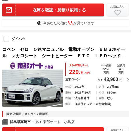
お気に入り
在庫を確認・見積り依頼する
3人
今あなたの他に
が見ています
ダイハツ
コペン セロ ５速マニュアル 電動オープン ＢＢＳホイー
ル レカロシート シートヒーター ＥＴＣ ＬＥＤヘッドラ
イト ＬＥＤフォグランプ ステアリングスイッチ
支払総額
(税込)
本体価格
諸費用
225.6
4.3
229.
9
万円
万円
万円
43,900
通常ローン
月々
円
年式
2019年
走行
2.8万km
車検
2026年10月
排気
660cc
整備
法定整備付
修復
なし
保証
保証付 (1ヶ月・走行無制限)
販売店保証
オンライン商談可
群馬県高崎市
（株）東部オート 小鳥店
お気に入り