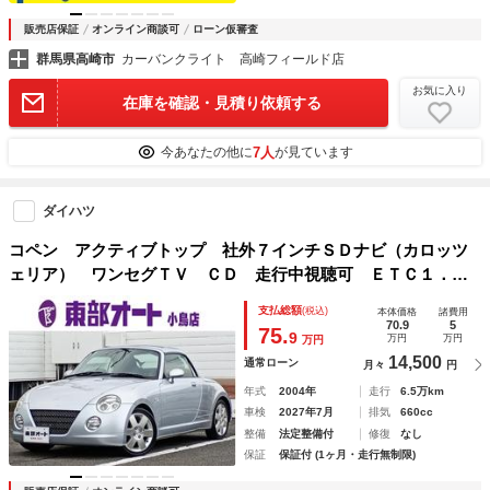
販売店保証
オンライン商談可
ローン仮審査
群馬県高崎市
カーバンクライト 高崎フィールド店
お気に入り
在庫を確認・見積り依頼する
7人
今あなたの他に
が見ています
ダイハツ
コペン アクティブトップ 社外７インチＳＤナビ（カロッツ
ェリア） ワンセグＴＶ ＣＤ 走行中視聴可 ＥＴＣ１．
０ 純正１５インチアルミホイール ＨＩＤヘッドライト フ
支払総額
(税込)
本体価格
諸費用
ォグランプ レインミラー キーレス
70.9
5
75.
9
万円
万円
万円
14,500
通常ローン
月々
円
年式
2004年
走行
6.5万km
車検
2027年7月
排気
660cc
整備
法定整備付
修復
なし
保証
保証付 (1ヶ月・走行無制限)