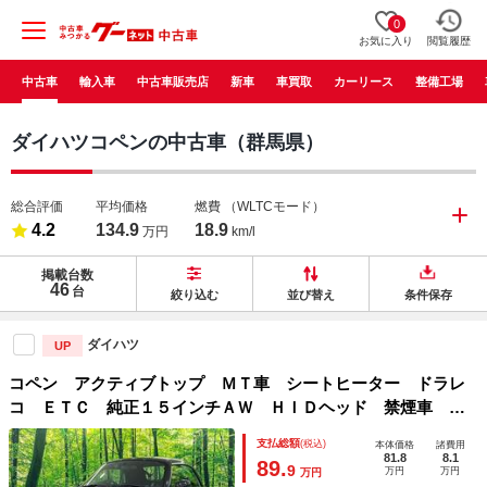
0
お気に入り
閲覧履歴
中古車
輸入車
中古車販売店
新車
車買取
カーリース
整備工場
ダイハツコペンの中古車（群馬県）
総合評価
平均価格
燃費
（WLTCモード）
4.2
134.9
18.9
万円
km/l
掲載台数
46
台
絞り込む
並び替え
条件保存
ダイハツ
UP
コペン アクティブトップ ＭＴ車 シートヒーター ドラレ
コ ＥＴＣ 純正１５インチＡＷ ＨＩＤヘッド 禁煙車 盗
難防止システム 運転席／助手席エアバッグ パワーステアリ
支払総額
(税込)
本体価格
諸費用
ング パワーウィンドウ
81.8
8.1
89.
9
万円
万円
万円