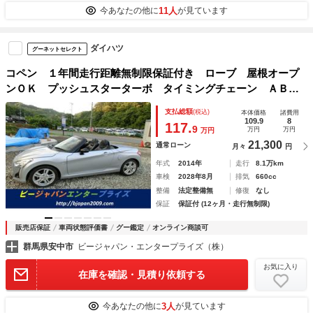
11人
今あなたの他に
が見ています
ダイハツ
グーネットセレクト
コペン １年間走行距離無制限保証付き ローブ 屋根オープ
ンＯＫ プッシュスターターボ タイミングチェーン ＡＢ
Ｓ ＥＴＣ
支払総額
(税込)
本体価格
諸費用
109.9
8
117.
9
万円
万円
万円
21,300
通常ローン
月々
円
年式
2014年
走行
8.1万km
車検
2028年8月
排気
660cc
整備
法定整備無
修復
なし
保証
保証付 (12ヶ月・走行無制限)
販売店保証
車両状態評価書
グー鑑定
オンライン商談可
群馬県安中市
ビージャパン・エンタープライズ（株）
お気に入り
在庫を確認・見積り依頼する
3人
今あなたの他に
が見ています