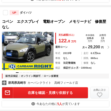
ダイハツ
UP
コペン エクスプレイ 電動オープン メモリーナビ 修復歴
なし
支払総額
(税込)
本体価格
諸費用
109.8
13
122.
8
万円
万円
万円
29,200
通常ローン
月々
円
年式
2015年
走行
6.0万km
車検
なし
排気
660cc
整備
法定整備無
修復
なし
保証
保証付 (1ヶ月・1000km)
販売店保証
オンライン商談可
ローン仮審査
群馬県高崎市
カーバンクライト 高崎フィールド店
お気に入り
在庫を確認・見積り依頼する
5人
今あなたの他に
が見ています