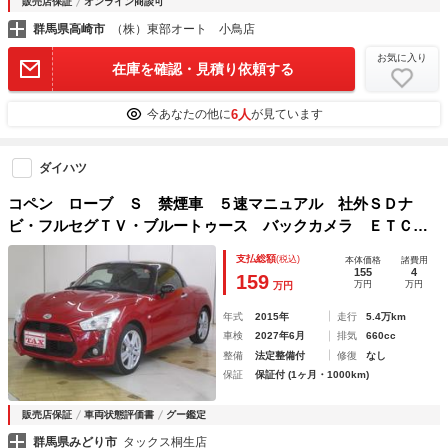
販売店保証
オンライン商談可
群馬県高崎市
（株）東部オート 小鳥店
お気に入り
在庫を確認・見積り依頼する
6人
今あなたの他に
が見ています
ダイハツ
コペン ローブ Ｓ 禁煙車 ５速マニュアル 社外ＳＤナ
ビ・フルセグＴＶ・ブルートゥース バックカメラ ＥＴＣ
ブラックインテリアパッケージ
支払総額
(税込)
本体価格
諸費用
155
4
159
万円
万円
万円
年式
2015年
走行
5.4万km
車検
2027年6月
排気
660cc
整備
法定整備付
修復
なし
保証
保証付 (1ヶ月・1000km)
販売店保証
車両状態評価書
グー鑑定
群馬県みどり市
タックス桐生店