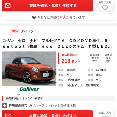
お気に入り
在庫を確認・見積り依頼する
11人
今あなたの他に
が見ています
ダイハツ
NEW
コペン セロ ナビ フルセグＴＶ ＣＤ／ＤＶＤ再生 Ｂｌ
ｕｅｔｏｏｔｈ接続 ｅｃｏＩＤＬＥシステム 丸型ＬＥＤヘ
ッドランプ Ｃｏｐｅｎ エンブレム入り格子フロントグリ
支払総額
(税込)
本体価格
諸費用
ル ボディ同色横１本バー ステアリングスイッチ
213.6
5.2
218.
8
万円
万円
万円
年式
2026年
走行
0.2万km
車検
なし
排気
660cc
整備
法定整備付
修復
なし
保証
保証付 (3ヶ月・走行無制限)
販売店保証
オンライン商談可
群馬県高崎市
ガリバーアウトレット高崎江木店
お気に入り
在庫を確認・見積り依頼する