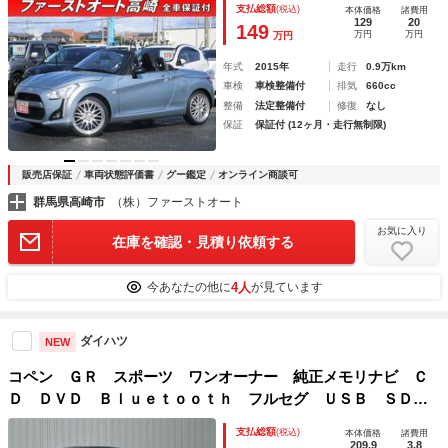
支払総額
(税込)
本体価格
諸費用
129
20
149
万円
万円
万円
年式
2015年
走行
0.9万km
車検
車検整備付
排気
660cc
整備
法定整備付
修復
なし
保証
保証付 (12ヶ月・走行無制限)
販売店保証
車両状態評価書
グー鑑定
オンライン商談可
群馬県高崎市
（株）ファーストオート
お気に入り
在庫を確認・見積り依頼する
4人
今あなたの他に
が見ています
ダイハツ
NEW
コペン ＧＲ スポーツ ワンオーナー 純正メモリナビ Ｃ
Ｄ ＤＶＤ Ｂｌｕｅｔｏｏｔｈ フルセグ ＵＳＢ ＳＤ
ＥＴＣ２．０ シートヒーター ドライブレコーダー 革巻き
支払総額
(税込)
本体価格
諸費用
ステアリング
209.9
3.8