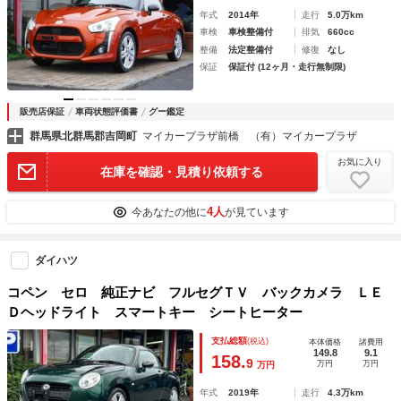
年式
2014年
走行
5.0万km
車検
車検整備付
排気
660cc
整備
法定整備付
修復
なし
保証
保証付 (12ヶ月・走行無制限)
販売店保証
車両状態評価書
グー鑑定
群馬県北群馬郡吉岡町
マイカープラザ前橋 （有）マイカープラザ
お気に入り
在庫を確認・見積り依頼する
4人
今あなたの他に
が見ています
ダイハツ
コペン セロ 純正ナビ フルセグＴＶ バックカメラ ＬＥ
Ｄヘッドライト スマートキー シートヒーター
支払総額
(税込)
本体価格
諸費用
149.8
9.1
158.
9
万円
万円
万円
年式
2019年
走行
4.3万km