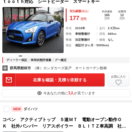
ｔｏｏｔｈ対応 シートヒーター スマートキー
支払総額
(税込)
本体価格
諸費用
165
12
177
万円
万円
万円
年式
2018年
走行
2.5万km
車検
車検整備付
排気
660cc
整備
法定整備付
修復
なし
保証
保証付 (3ヶ月・5000km)
ディーラー保証
車両状態評価書
グー鑑定
群馬県館林市
（株）ホンダカーズ坂戸 オートガーデン館林
お気に入り
在庫を確認・見積り依頼する
3人
今あなたの他に
が見ています
ダイハツ
NEW
コペン アクティブトップ ５速ＭＴ 電動オープン動作Ｏ
Ｋ 社外バンパー リアスポイラー ＢＬＩＴＺ車高調 社外