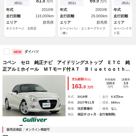
81.
69.
8
9
万円
万円
転席／助手席エアバッグ パワ
アＢ ナビ
(税込)
(税込)
(税込)
ーステアリング パワーウィン
年式
2010年
年式
2003年
年式
ドウ
走行距離
116,000km
走行距離
26,000km
走行距離
エリア
群馬県
エリア
群馬県
エリア
ネクステージ 太田店
ビージャパン・エンタープライズ
カーバンクライ
（株）
ド店
ダイハツ
NEW
コペン セロ 純正ナビ アイドリングストップ ＥＴＣ 純
正アルミホイール ＭＴモード付ＡＴ Ｂｌｕｅｔｏｏｔｈ
ターボ車 純正フロアマット ＬＥＤヘッドライト プッシュ
支払総額
(税込)
本体価格
諸費用
スタート スマートキー 盗難防止装置 禁煙車
159.9
3.9
163.
8
万円
万円
万円
年式
2018年
走行
6.8万km
車検
2027年11月
排気
660cc
整備
法定整備付
修復
なし
保証
保証付 (3ヶ月・走行無制限)
販売店保証
オンライン商談可