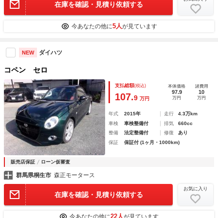
在庫を確認・見積り依頼する
5人
今あなたの他に
が見ています
ダイハツ
NEW
コペン セロ
支払総額
(税込)
本体価格
諸費用
97.9
10
107.
9
万円
万円
万円
年式
2015年
走行
4.3万km
車検
車検整備付
排気
660cc
整備
法定整備付
修復
あり
保証
保証付 (1ヶ月・1000km)
販売店保証
ローン仮審査
群馬県桐生市
森正モータース
お気に入り
在庫を確認・見積り依頼する
22人
今あなたの他に
が見ています