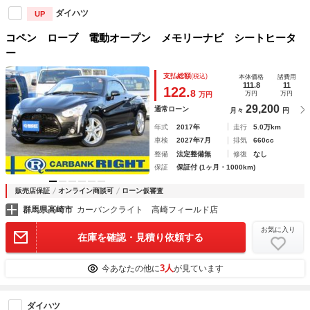
ダイハツ
UP
コペン ローブ 電動オープン メモリーナビ シートヒータ
ー
支払総額
(税込)
本体価格
諸費用
111.8
11
122.
8
万円
万円
万円
29,200
通常ローン
月々
円
年式
2017年
走行
5.0万km
車検
2027年7月
排気
660cc
整備
法定整備無
修復
なし
保証
保証付 (1ヶ月・1000km)
販売店保証
オンライン商談可
ローン仮審査
群馬県高崎市
カーバンクライト 高崎フィールド店
お気に入り
在庫を確認・見積り依頼する
3人
今あなたの他に
が見ています
ダイハツ