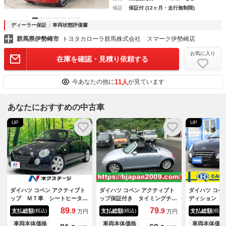
保証
保証付 (12ヶ月・走行無制限)
ディーラー保証
車両状態評価書
群馬県伊勢崎市
トヨタカローラ群馬株式会社 スマーク伊勢崎店
お気に入り
在庫を確認・見積り依頼する
11人
今あなたの他に
が見ています
あなたにおすすめの中古車
UP
UP
ダイハツ コペン アクティブト
ダイハツ コペン アクティブト
ダイハツ コペ
ップ ＭＴ車 シートヒータ
ップ保証付き タイミングチェ
ディション 
ー ドラレコ ＥＴＣ 純正１
ーン ターボ キーレスエン
ＤＤナビ レ
89.
79.
9
9
支払総額
支払総額
支払総額
(税込)
(税込)
(税込)
万円
万円
５インチＡＷ ＨＩＤヘッド
ト ダブルエアバッグ パワー
禁煙車 盗難防止システム 運
ウインド ＡＢＳ ＰＳ エ
車両本体価格
車両本体価格
車両本体価格