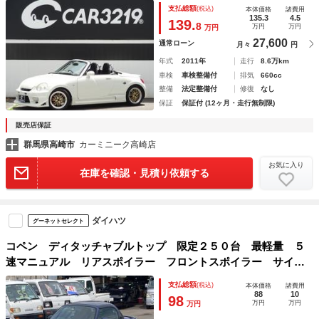
アルミ 社外マフラー ＭＯＭＯステアリング ディスプレイ
支払総額
(税込)
本体価格
諸費用
オーディオ Ｂｌｕｅｔｏｏｔｈ ＥＴＣ シートヒーター
135.3
4.5
139.
8
万円
万円
万円
27,600
通常ローン
月々
円
年式
2011年
走行
8.6万km
車検
車検整備付
排気
660cc
整備
法定整備付
修復
なし
保証
保証付 (12ヶ月・走行無制限)
販売店保証
群馬県高崎市
カーミニーク高崎店
お気に入り
在庫を確認・見積り依頼する
ダイハツ
グーネットセレクト
コペン ディタッチャブルトップ 限定２５０台 最軽量 ５
速マニュアル リアスポイラー フロントスポイラー サイド
リアエアロ メモリーナビ ＥＴＣ ＣＤ ＤＶＤ再生可 キ
支払総額
(税込)
本体価格
諸費用
ーレス Ｂｌｕｅｔｏｏｔｈ接続可 ＡＢＳ ダブルエアバッ
88
10
98
万円
万円
万円
グ