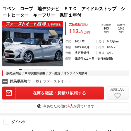
コペン ローブ 地デジナビ ＥＴＣ アイドルストップ シ
ートヒーター キーフリー 保証１年付
支払総額
(税込)
本体価格
諸費用
103
10.8
113.
8
万円
万円
万円
年式
2014年
走行
9.4万km
車検
2027年6月
排気
660cc
整備
法定整備付
修復
なし
保証
保証付 (12ヶ月・走行無制限)
販売店保証
車両状態評価書
グー鑑定
オンライン商談可
群馬県高崎市
（株）ファーストオート
お気に入り
在庫を確認・見積り依頼する
4人
今あなたの他に
が見ています
ダイハツ