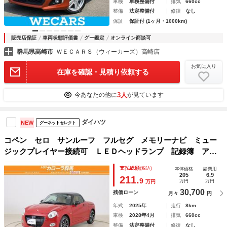
車検
車検整備付
排気
660cc
整備
法定整備付
修復
なし
保証
保証付 (1ヶ月・1000km)
販売店保証
車両状態評価書
グー鑑定
オンライン商談可
群馬県高崎市
ＷＥＣＡＲＳ（ウィーカーズ）高崎店
お気に入り
在庫を確認・見積り依頼する
3人
今あなたの他に
が見ています
ダイハツ
NEW
グーネットセレクト
コペン セロ サンルーフ フルセグ メモリーナビ ミュー
ジックプレイヤー接続可 ＬＥＤヘッドランプ 記録簿 アイ
ドリングストップ
支払総額
(税込)
本体価格
諸費用
205
6.9
211.
9
万円
万円
万円
30,700
残価ローン
月々
円
年式
2025年
走行
8km
車検
2028年4月
排気
660cc
整備
法定整備付
修復
なし