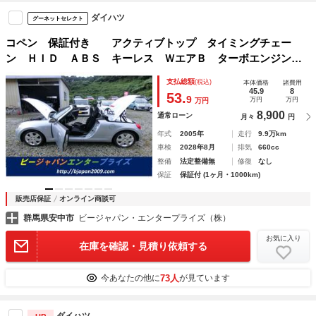
ダイハツ
グーネットセレクト
コペン 保証付き アクティブトップ タイミングチェー
ン ＨＩＤ ＡＢＳ キーレス ＷエアＢ ターボエンジン
パワーウィンド 運転席エアバッグ ＡＣ パワステ アルミ
支払総額
(税込)
本体価格
諸費用
ホイール付 キセノンヘッドランプ キーレスエント ＡＢＳ
45.9
8
53.
9
万円
万円
万円
付き
8,900
通常ローン
月々
円
年式
2005年
走行
9.9万km
車検
2028年8月
排気
660cc
整備
法定整備無
修復
なし
保証
保証付 (1ヶ月・1000km)
販売店保証
オンライン商談可
群馬県安中市
ビージャパン・エンタープライズ（株）
お気に入り
在庫を確認・見積り依頼する
73人
今あなたの他に
が見ています