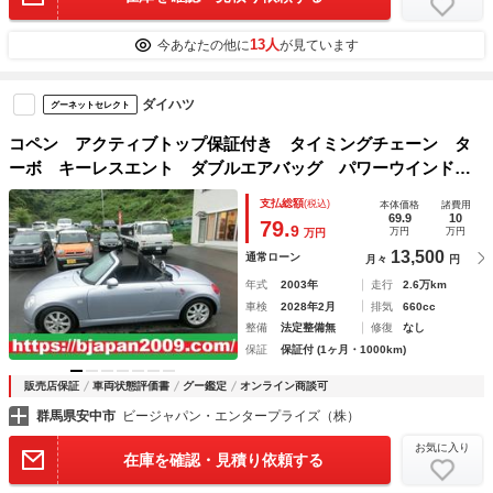
13人
今あなたの他に
が見ています
ダイハツ
グーネットセレクト
コペン アクティブトップ保証付き タイミングチェーン タ
ーボ キーレスエント ダブルエアバッグ パワーウインド
ＡＢＳ ＰＳ エアＢ ナビ
支払総額
(税込)
本体価格
諸費用
69.9
10
79.
9
万円
万円
万円
13,500
通常ローン
月々
円
年式
2003年
走行
2.6万km
車検
2028年2月
排気
660cc
整備
法定整備無
修復
なし
保証
保証付 (1ヶ月・1000km)
販売店保証
車両状態評価書
グー鑑定
オンライン商談可
群馬県安中市
ビージャパン・エンタープライズ（株）
お気に入り
在庫を確認・見積り依頼する