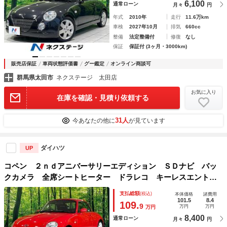
6,100
通常ローン
月々
円
年式
2010年
走行
11.6万km
車検
2027年10月
排気
660cc
整備
法定整備付
修復
なし
保証
保証付 (3ヶ月・3000km)
販売店保証
車両状態評価書
グー鑑定
オンライン商談可
群馬県太田市
ネクステージ 太田店
お気に入り
在庫を確認・見積り依頼する
31人
今あなたの他に
が見ています
ダイハツ
UP
コペン ２ｎｄアニバーサリーエディション ＳＤナビ バッ
クカメラ 全席シートヒーター ドラレコ キーレスエントリ
ー パワーステアリング ＨＩＤヘッドライト ＥＴＣ Ｂｌ
支払総額
(税込)
本体価格
諸費用
ｕｅｔｏｏｔｈ １５インチＡＷ フルセグ 禁煙車
101.5
8.4
109.
9
万円
万円
万円
8,400
通常ローン
月々
円