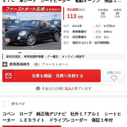
ＥＴＣ 革シート シートヒーター 電動オープン 保証１年
付
支払総額
(税込)
本体価格
諸費用
93
20
113
万円
万円
万円
年式
2011年
走行
9.5万km
車検
車検整備付
排気
660cc
整備
法定整備付
修復
なし
保証
保証付 (12ヶ月・走行無制限)
販売店保証
車両状態評価書
グー鑑定
オンライン商談可
群馬県高崎市
（株）ファーストオート
お気に入り
在庫を確認・見積り依頼する
6人
今あなたの他に
が見ています
ダイハツ
コペン ローブ 純正地デジナビ 社外１７アルミ シートヒ
ーター ＬＥＤライト ドライブレコーダー 保証１年付