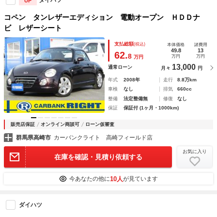
ダイハツ
UP
コペン タンレザーエディション 電動オープン ＨＤＤナ
ビ レザーシート
支払総額
(税込)
本体価格
諸費用
49.8
13
62.
8
万円
万円
万円
13,000
通常ローン
月々
円
年式
2008年
走行
8.8万km
車検
なし
排気
660cc
整備
法定整備無
修復
なし
保証
保証付 (1ヶ月・1000km)
販売店保証
オンライン商談可
ローン仮審査
群馬県高崎市
カーバンクライト 高崎フィールド店
お気に入り
在庫を確認・見積り依頼する
10人
今あなたの他に
が見ています
ダイハツ