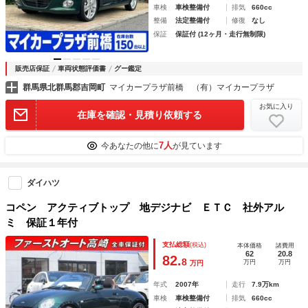
車検
車検整備付
排気
660cc
整備
法定整備付
修復
なし
保証
保証付 (12ヶ月・走行無制限)
販売店保証
車両状態評価書
グー鑑定
群馬県北群馬郡吉岡町
マイカープラザ前橋 （有）マイカープラザ
お気に入り
在庫を確認・見積り依頼する
7人
今あなたの他に
が見ています
ダイハツ
コペン アクティブトップ 地デジナビ ＥＴＣ 社外アル
ミ 保証１年付
支払総額
(税込)
本体価格
諸費用
62
20.8
82.
8
万円
万円
万円
年式
2007年
走行
7.9万km
車検
車検整備付
排気
660cc