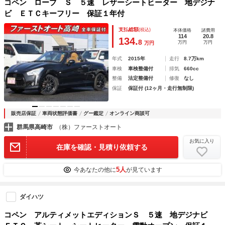
コペン ローブ Ｓ ５速 レザーシートヒーター 地デジナ
ビ ＥＴＣキーフリー 保証１年付
支払総額
(税込)
本体価格
諸費用
114
20.8
134.
8
万円
万円
万円
年式
2015年
走行
8.7万km
車検
車検整備付
排気
660cc
整備
法定整備付
修復
なし
保証
保証付 (12ヶ月・走行無制限)
販売店保証
車両状態評価書
グー鑑定
オンライン商談可
群馬県高崎市
（株）ファーストオート
お気に入り
在庫を確認・見積り依頼する
5人
今あなたの他に
が見ています
ダイハツ
コペン アルティメットエディションＳ ５速 地デジナビ