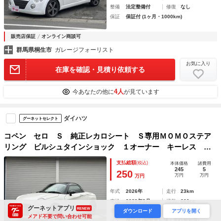
整備
法定整備付
修復
なし
保証
保証付 (1ヶ月・1000km)
販売店保証
オンライン商談可
群馬県桐生市
ガレージフォーリスト
お気に入り
在庫を確認・見積り依頼する
4人
今あなたの他に
が見ています
ダイハツ
グーネットセレクト
コペン セロ Ｓ 純正レカロシート Ｓ専用ＭＯＭＯステア
リング ビルシュタインショック １オーナー キーレス コ
ーナーセンサー ＬＥＤヘッドライト オートエアコン シー
支払総額
(税込)
本体価格
諸費用
トヒーター パドルシフト パワーウィンドウ
245
5
250
万円
万円
万円
年式
2026年
走行
23km
車検
2029年3月
排気
660cc
グーネットアプリ
RENEW
整備
法定整備付
修復
なし
ダウンロード
アプリを開く
メアド不要で問い合わせ可能
保証
保証付 (期間無制限・走行無制限)