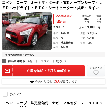
コペン ローブ オートマ・ターボ・電動オープンルーフ・Ｌ
ＥＤヘッドライト・ＥＴＣ・シートヒーター・純正１６インチ
アルミホイール・スマートキー・プッシュスタート
支払総額
(税込)
本体価格
諸費用
81.6
7.4
89
万円
万円
万円
19,800
通常ローン
月々
円
年式
2014年
走行
9.6万km
車検
なし
排気
660cc
整備
法定整備無
修復
なし
保証
保証無
車両状態評価書
グー鑑定
群馬県高崎市
（有）トップスオート倉賀野店
お気に入り
在庫を確認・見積り依頼する
5人
今あなたの他に
が見ています
ダイハツ
コペン ローブ 法定整備付 ナビ フルセグＴＶ Ｂｌｕｅ