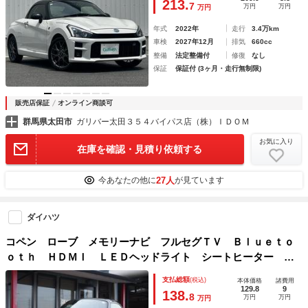
213.
7
万円
万円
万円
年式
2022年
走行
3.4万km
車検
2027年12月
排気
660cc
整備
法定整備付
修復
なし
保証
保証付 (3ヶ月・走行無制限)
販売店保証
オンライン商談可
群馬県太田市
ガリバー太田３５４バイパス店（株）ＩＤＯＭ
お気に入り
在庫を確認・見積り依頼する
27人
今あなたの他に
が見ています
ダイハツ
コペン ローブ メモリーナビ フルセグＴＶ Ｂｌｕｅｔｏ
ｏｔｈ ＨＤＭＩ ＬＥＤヘッドライト シートヒーター ス
マートキー
支払総額
(税込)
本体価格
諸費用
129.8
9
138.
8
万円
万円
万円