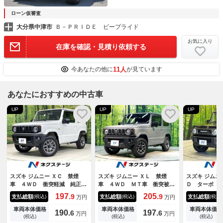
ローン仮審査
大分県中津市
Ｂ－ＰＲＩＤＥ ビープライド
お気に入り
在庫を確認・見積り依頼する
11人
今あなたの他に
が見ています
あなたにおすすめの中古車
UP
UP
UP
スズキ ジムニー ＸＣ 禁煙
スズキ ジムニー ＸＬ 禁煙
スズキ ジムニ
車 ４ＷＤ 衝突軽減 純正８
車 ４ＷＤ ＭＴ車 衝突被害
Ｄ ターボ 
型ナビ バックカメラ ドラレ
軽減システム コーナーセンサ
ティサポート
197.
205.
9
9
支払総額
支払総額
支払総額
(税込)
(税込)
(税込)
万円
万円
コ ＥＴＣ クルコン シート
ー 前席シートヒーター スマ
コ シートヒ
ヒーター 車線逸脱警報 ＬＥ
ートキー ビルトインＥＴＣ
キー ＥＴＣ
車両本体価格
車両本体価格
車両本体価格
190.
197.
6
6
万円
万円
Ｄヘッド オートライト オー
オートハイビーム 車線逸脱警
ＡＷ オート
(税込)
(税込)
(税込)