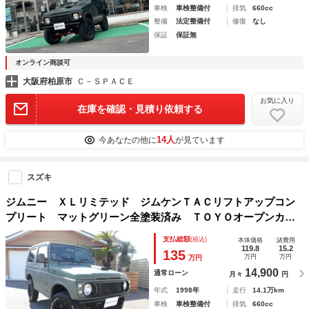
車検
車検整備付
排気
660cc
整備
法定整備付
修復
なし
保証
保証無
オンライン商談可
大阪府柏原市
Ｃ－ＳＰＡＣＥ
お気に入り
在庫を確認・見積り依頼する
14人
今あなたの他に
が見ています
スズキ
ジムニー ＸＬリミテッド ジムケンＴＡＣリフトアップコン
プリート マットグリーン全塗装済み ＴＯＹＯオープンカン
トリー１８５／８５Ｒ１６ 前後バンパー リフトアップ足廻
支払総額
(税込)
本体価格
諸費用
り一式 フロントグリル ホイール マフラー シートカバー
119.8
15.2
135
万円
万円
万円
14,900
通常ローン
月々
円
年式
1998年
走行
14.1万km
車検
車検整備付
排気
660cc