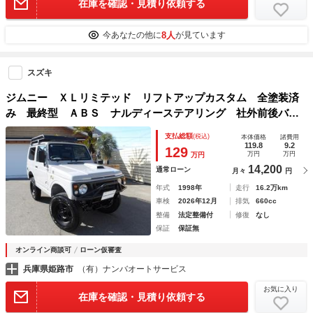
在庫を確認・見積り依頼する
8人
今あなたの他に
が見ています
スズキ
ジムニー ＸＬリミテッド リフトアップカスタム 全塗装済
み 最終型 ＡＢＳ ナルディーステアリング 社外前後バン
パー ルーフラック シートカバー Ｄｅｆｉ３連メーター
支払総額
(税込)
本体価格
諸費用
119.8
9.2
129
万円
万円
万円
14,200
通常ローン
月々
円
年式
1998年
走行
16.2万km
車検
2026年12月
排気
660cc
整備
法定整備付
修復
なし
保証
保証無
オンライン商談可
ローン仮審査
兵庫県姫路市
（有）ナンバオートサービス
お気に入り
在庫を確認・見積り依頼する