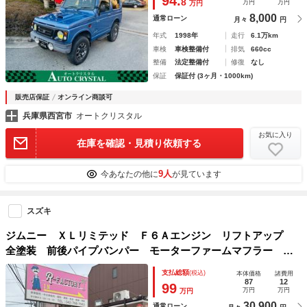
94.
8
万円
万円
万円
8,000
通常ローン
月々
円
年式
1998年
走行
6.1万km
車検
車検整備付
排気
660cc
整備
法定整備付
修復
なし
保証
保証付 (3ヶ月・1000km)
販売店保証
オンライン商談可
兵庫県西宮市
オートクリスタル
お気に入り
在庫を確認・見積り依頼する
9人
今あなたの他に
が見ています
スズキ
ジムニー ＸＬリミテッド Ｆ６Ａエンジン リフトアップ
全塗装 前後パイプバンパー モーターファームマフラー ジ
オランダーＭＴ シートカバー 社外ＬＥＤライト 天張り張
支払総額
(税込)
本体価格
諸費用
替 ナンバー移設 １ＤＩＮデッキ
87
12
99
万円
万円
万円
30,900
通常ローン