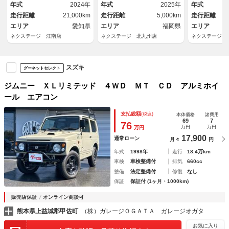
トエアコン ヘッドライトウォ
報 オートライト オートエア
アコン Ｂｌ
年式
2024年
年式
2025年
年式
ッシャー スマートキー
コン
フォグライト
走行距離
21,000km
走行距離
5,000km
走行距離
エリア
愛知県
エリア
福岡県
エリア
ネクステージ 江南店
ネクステージ 北九州店
ネクステージ 
スズキ
グーネットセレクト
ジムニー ＸＬリミテッド ４ＷＤ ＭＴ ＣＤ アルミホイ
ール エアコン
支払総額
(税込)
本体価格
諸費用
69
7
76
万円
万円
万円
17,900
通常ローン
月々
円
年式
1998年
走行
18.4万km
車検
車検整備付
排気
660cc
整備
法定整備付
修復
なし
保証
保証付 (1ヶ月・1000km)
販売店保証
オンライン商談可
熊本県上益城郡甲佐町
（株）ガレージＯＧＡＴＡ ガレージオガタ
お気に入り