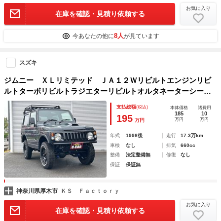
お気に入り
在庫を確認・見積り依頼する
8人
今あなたの他に
が見ています
スズキ
ジムニー ＸＬリミテッド ＪＡ１２Ｗリビルトエンジンリビ
ルトターボリビルトラジエターリビルトオルタネーターシーエ
ルリンク３インチＵＰキットラングラーライノー色オールＰク
支払総額
(税込)
本体価格
諸費用
ラッチ新品ブレーキローター新品
185
10
195
万円
万円
万円
年式
1998後
走行
17.3万km
車検
なし
排気
660cc
整備
法定整備無
修復
なし
保証
保証無
神奈川県厚木市
ＫＳ Ｆａｃｔｏｒｙ
お気に入り
在庫を確認・見積り依頼する