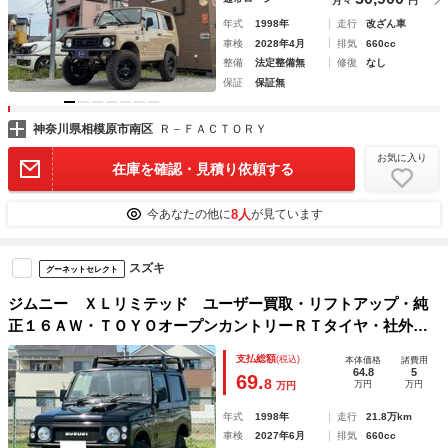
月々
円
年式
1998年
走行
改ざん車
車検
2028年4月
排気
660cc
整備
法定整備無
修復
なし
保証
保証無
神奈川県相模原市南区
Ｒ－ＦＡＣＴＯＲＹ
お気に入り
在庫を確認・見積り依頼する
8人
今あなたの他に
が見ています
スズキ
グーネットセレクト
ジムニー ＸＬリミテッド ユーザー買取・リフトアップ・純
正１６ＡＷ・ＴＯＹＯオープンカントリーＲＴタイヤ・社外前
後バンパーガード・社外ルーフキャリア・社外ウッドハンド
支払総額
(税込)
本体価格
諸費用
ル・社外ＬＥＤフォグライト・社外キーレス・黒革調シートカ
64.8
5
69.
8
万円
万円
万円
バー
年式
1998年
走行
21.8万km
車検
2027年6月
排気
660cc