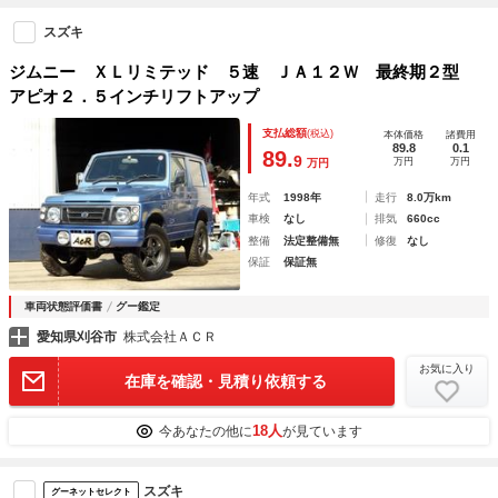
スズキ
ジムニー ＸＬリミテッド ５速 ＪＡ１２Ｗ 最終期２型
アピオ２．５インチリフトアップ
支払総額
(税込)
本体価格
諸費用
89.8
0.1
89.
9
万円
万円
万円
年式
1998年
走行
8.0万km
車検
なし
排気
660cc
整備
法定整備無
修復
なし
保証
保証無
車両状態評価書
グー鑑定
愛知県刈谷市
株式会社ＡＣＲ
お気に入り
在庫を確認・見積り依頼する
18人
今あなたの他に
が見ています
スズキ
グーネットセレクト