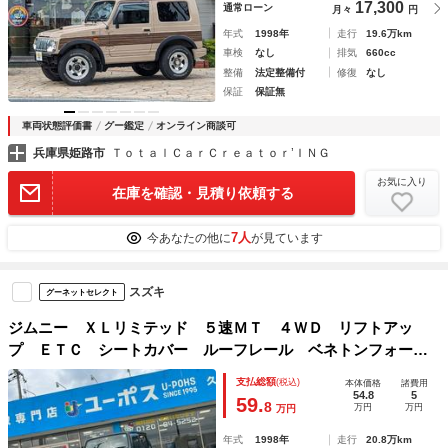
17,300
通常ローン
月々
円
年式
1998年
走行
19.6万km
車検
なし
排気
660cc
整備
法定整備付
修復
なし
保証
保証無
車両状態評価書
グー鑑定
オンライン商談可
兵庫県姫路市
ＴｏｔａｌＣａｒＣｒｅａｔｏｒ’ＩＮＧ
お気に入り
在庫を確認・見積り依頼する
7人
今あなたの他に
が見ています
スズキ
グーネットセレクト
ジムニー ＸＬリミテッド ５速ＭＴ ４ＷＤ リフトアッ
プ ＥＴＣ シートカバー ルーフレール ベネトンフォーミ
ュラーワンハンドル ターボタイマー フォグランプ 純正１
支払総額
(税込)
本体価格
諸費用
６インチアルミ タイミングベルト交換済み
54.8
5
59.
8
万円
万円
万円
年式
1998年
走行
20.8万km