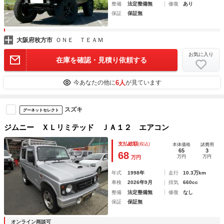
整備
法定整備無
修復
あり
保証
保証無
大阪府枚方市
ＯＮＥ ＴＥＡＭ
お気に入り
在庫を確認・見積り依頼する
6人
今あなたの他に
が見ています
スズキ
グーネットセレクト
ジムニー ＸＬリミテッド ＪＡ１２ エアコン
支払総額
(税込)
本体価格
諸費用
65
3
68
万円
万円
万円
年式
1998年
走行
10.3万km
車検
2026年9月
排気
660cc
整備
法定整備無
修復
なし
保証
保証無
オンライン商談可