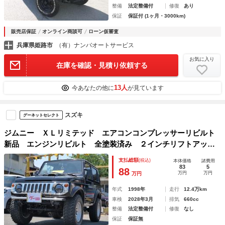
整備
法定整備付
修復
あり
保証
保証付 (1ヶ月・3000km)
販売店保証
オンライン商談可
ローン仮審査
兵庫県姫路市
（有）ナンバオートサービス
お気に入り
在庫を確認・見積り依頼する
13人
今あなたの他に
が見ています
スズキ
グーネットセレクト
ジムニー ＸＬリミテッド エアコンコンプレッサーリビルト
新品 エンジンリビルト 全塗装済み ２インチリフトアッ
プ 社外マフラー ＣＤ 社外１５インチアルミホイール レ
支払総額
(税込)
本体価格
諸費用
ザー調シートカバー オーバーフェンダー
83
5
88
万円
万円
万円
年式
1998年
走行
12.4万km
車検
2028年3月
排気
660cc
整備
法定整備付
修復
なし
保証
保証無