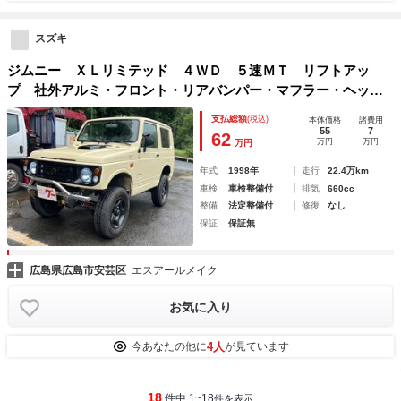
スズキ
ジムニー ＸＬリミテッド ４ＷＤ ５速ＭＴ リフトアッ
プ 社外アルミ・フロント・リアバンパー・マフラー・ヘッド
ライト ＭＯＭＯステ タイミングベルト交換済み
支払総額
(税込)
本体価格
諸費用
55
7
62
万円
万円
万円
年式
1998年
走行
22.4万km
車検
車検整備付
排気
660cc
整備
法定整備付
修復
なし
保証
保証無
広島県広島市安芸区
エスアールメイク
お気に入り
4人
今あなたの他に
が見ています
18
件中 1~18
件を表示