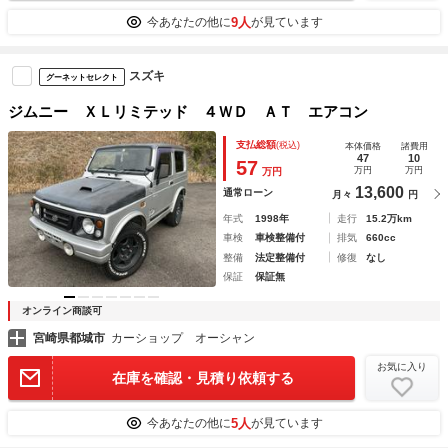
9人
今あなたの他に
が見ています
スズキ
グーネットセレクト
ジムニー ＸＬリミテッド ４ＷＤ ＡＴ エアコン
支払総額
(税込)
本体価格
諸費用
47
10
57
万円
万円
万円
13,600
通常ローン
月々
円
年式
1998年
走行
15.2万km
車検
車検整備付
排気
660cc
整備
法定整備付
修復
なし
保証
保証無
オンライン商談可
宮崎県都城市
カーショップ オーシャン
お気に入り
在庫を確認・見積り依頼する
5人
今あなたの他に
が見ています