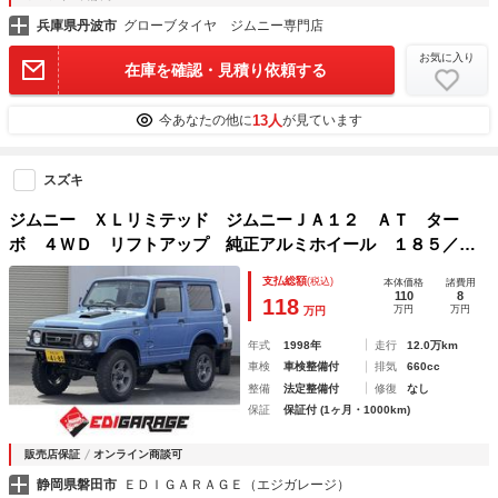
兵庫県丹波市
グローブタイヤ ジムニー専門店
お気に入り
在庫を確認・見積り依頼する
13人
今あなたの他に
が見ています
スズキ
ジムニー ＸＬリミテッド ジムニーＪＡ１２ ＡＴ ター
ボ ４ＷＤ リフトアップ 純正アルミホイール １８５／８
５Ｒ１６ＭＴタイヤ装着 シートカバー装着 天井内装張替
支払総額
(税込)
本体価格
諸費用
110
8
118
万円
万円
万円
年式
1998年
走行
12.0万km
車検
車検整備付
排気
660cc
整備
法定整備付
修復
なし
保証
保証付 (1ヶ月・1000km)
販売店保証
オンライン商談可
静岡県磐田市
ＥＤＩＧＡＲＡＧＥ（エジガレージ）