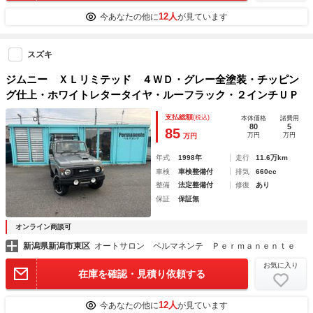
12人
今あなたの他に
が見ています
スズキ
ジムニー ＸＬリミテッド ４ＷＤ・グレー全塗装・チッピン
グ仕上・ホワイトレタータイヤ・ルーフラック・２インチＵＰ
支払総額
(税込)
本体価格
諸費用
80
5
85
万円
万円
万円
年式
1998年
走行
11.6万km
車検
車検整備付
排気
660cc
整備
法定整備付
修復
あり
保証
保証無
オンライン商談可
新潟県新潟市東区
オートサロン ペルマネンテ Ｐｅｒｍａｎｅｎｔｅ
お気に入り
在庫を確認・見積り依頼する
12人
今あなたの他に
が見ています