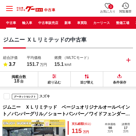
0
お気に入り
閲覧履歴
中古車
輸入車
中古車販売店
新車
車買取
カーリース
整備工場
ジムニー ＸＬリミテッドの中古車
総合評価
平均価格
燃費
（WLTCモード）
3.7
151.7
15.1
万円
km/l
掲載台数
18
台
絞り込む
並び替え
条件保存
スズキ
グーネットセレクト
ジムニー ＸＬリミテッド ベージュオリジナルオールペイン
ト／バンパーグリル／ショートバンパー／ワイドフェンダー／
ルーフラック／１５ｉｎｃｈアルミホイール／背面タイヤ
支払総額
(税込)
本体価格
諸費用
98
17
115
万円
万円
万円