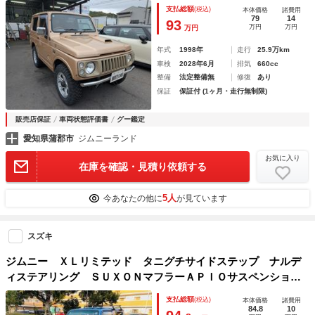
支払総額
(税込)
本体価格
諸費用
79
14
93
万円
万円
万円
年式
1998年
走行
25.9万km
車検
2028年6月
排気
660cc
整備
法定整備無
修復
あり
保証
保証付 (1ヶ月・走行無制限)
販売店保証
車両状態評価書
グー鑑定
愛知県蒲郡市
ジムニーランド
お気に入り
在庫を確認・見積り依頼する
5人
今あなたの他に
が見ています
スズキ
ジムニー ＸＬリミテッド タニグチサイドステップ ナルデ
ィステアリング ＳＵＸＯＮマフラーＡＰＩＯサスペンショ
ン スタビライザー アルミホイール
支払総額
(税込)
本体価格
諸費用
84.8
10