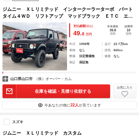
ジムニー ＸＬリミテッド インタークーラーターボ パート
タイム４ＷＤ リフトアップ マッドブラック ＥＴＣ エア
コン ＣＤ アルミホイール
支払総額
(税込)
本体価格
諸費用
39.8
10
49.
8
万円
万円
万円
年式
1998年
走行
22.7万km
車検
なし
排気
660cc
整備
法定整備無
修復
なし
保証
保証無
山口県山口市
（株）オーバー・カム
お気に入り
在庫を確認・見積り依頼する
22人
今あなたの他に
が見ています
スズキ
ジムニー ＸＬリミテッド カスタム