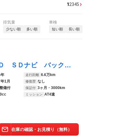
›
1
2
3
4
5
排気量
車検
少ない順
多い順
短い順
長い順
ジムニー ランドベンチャー 禁煙車 ４ＷＤ ＳＤナビ バックカメラ レザーシート シートヒーター ＥＴＣ 純正１６インチアルミ Ｂｌｕｅｔｏｏｔｈ ＣＤ／ＤＶＤ再生 フルセグ
6年
6.6万km
走行距離
7年1月
なし
修復歴
整備付
3ヶ月・3000km
保証付
0cc
AT4速
ミッション
在庫の確認・お見積り（無料）