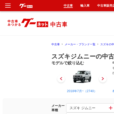
中古車
輸入車
中古車販売
新車
中古車
中古車
メーカー・ブランド一覧
スズキの
輸入車
スズキジムニーの中古
クルマ買取
モデルで絞り込む
カーリース
タイヤ交換
1978年10月~1998年10月（954）
2018年7月~（2740）
整備工場
メーカー
スズキ ジムニー
車種
車検