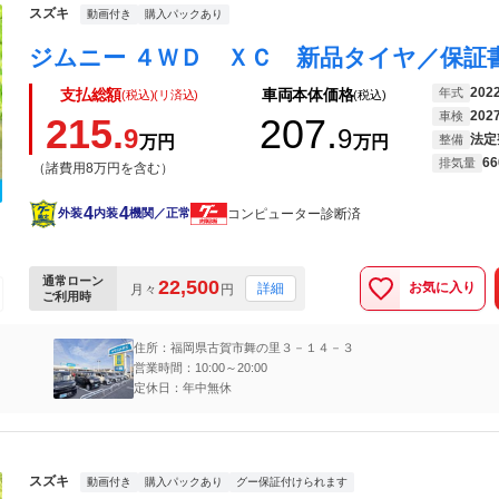
スズキ
動画付き
購入パックあり
202
年式
支払総額
車両本体価格
(税込)(リ済込)
(税込)
202
車検
215.
207.
9
9
法定
万円
万円
整備
66
排気量
（諸費用8万円を含む）
4
4
コンピューター診断済
外装
内装
機関／正常
通常ローン
22,500
お気に入り
詳細
月々
円
ご利用時
住所：福岡県古賀市舞の里３－１４－３
営業時間：10:00～20:00
定休日：年中無休
スズキ
動画付き
購入パックあり
グー保証付けられます