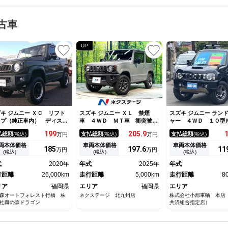
古車
UP
キ ジムニー ＸＣ リフト
スズキ ジムニー ＸＬ 禁煙
スズキ ジムニー ラン
ップ（純正車内） ディスプ
車 ４ＷＤ ＭＴ車 衝突被害
ャー ４ＷＤ １０型
イオーディオ ＢＴ シート
軽減システム コーナーセンサ
Ｄナビ フルセグＴＶ
199
205.
9
払総額
支払総額
支払総額
(税込)
万円
(税込)
万円
(税込)
ーター オートＬＥＤヘッド
ー 前席シートヒーター スマ
ガード ルーフキャリ
ラレコ ＥＴＣ ＲＡＹＳ１
ートキー ビルトインＥＴＣ
レコ シートヒーター
両本体価格
車両本体価格
車両本体価格
185
197.
6
11
万円
万円
インチＡＷ クルーズコント
オートハイビーム 車線逸脱警
簿 ＥＴＣ レザーシ
(税込)
(税込)
(税込)
ール スマートキー
報 オートライト オートエア
ーボ 革巻ハンドル 
式
2020年
年式
2025年
年式
コン
ＡＷ キーレス ステ
行距離
26,000km
走行距離
5,000km
ＶＤ再生 フォグライ
走行距離
8
調整ライト ドアバイ
リア
福岡県
エリア
福岡県
エリア
森オートフォレスト行橋 株
ネクステージ 北九州店
株式会社小郡車輌 本店
社轟の森ドラゴン
共済組合指定店）