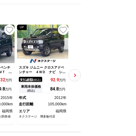
UP
UP
ドベンチ
スズキ ジムニー クロスアドベ
スズキ ジムニー ＸＣ ９型ナ
スズキ
ＭＴ Ｓ
ンチャー ４ＷＤ ナビ シー
ビ／地デジ／バックカメラ／Ｍ
Ｄ 
 サイド
トヒーター ＥＴＣ キーレ
Ｔ車／スズキセーフティサポー
衝突
132
92.
9
190.
8
支払総額
支払総額
支払
万円
(税込)
万円
(税込)
万円
ア ドラ
ス 純正１６インチアルミホイ
ト／クルコン／シートヒーター
グ 
 記録
ール 禁煙車
／ダウンヒルアシスト／ＥＴＣ
ｌｕ
車両本体価格
車両本体価格
車両
9.
8
84.
8
185.
9
万円
万円
万円
ート タ
／ＬＥＤヘッドライト／スマー
ラ 
(税込)
(税込)
純正１６
トキー／オートエアコン
イド
2015年
年式
2012年
年式
2021年
年式
リモ Ｄ
ート
ト 光軸
0,000km
走行距離
105,000km
走行距離
21,000km
ー 
走行
ザー
革巻
福岡県
エリア
福岡県
エリア
福岡県
エリ
（防衛省
ネクステージ 博多板付店
グッドスピード ＭＥＧＡ ＳＵ
株式会
Ｖ東福岡店
共済組