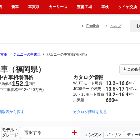
店
新車
車買取
カーリース
整備工場
車検
タイヤ交換
English
ヘルプ
お
中古車
ジムニーの中古車
ジムニーの中古車(福岡県)
車（福岡県）
この条
中古車相場価格
カタログ情報
152.1
13.2~16.6
km/L
WLTCモード燃費
平均価格
万円
13.6~17.1
km/L
JC08モード燃費
(中古車価格帯12~440万円)
13.2~16.4
km/L
10・15モード燃費
660
cc
排気量
相場表から探す
1998年10月~2018年7月（1701）
1978年10月~1998年10月（954）
カタログ情報を見る
モデル・
選択する
エンジン
ガソリン
ディー
グレード