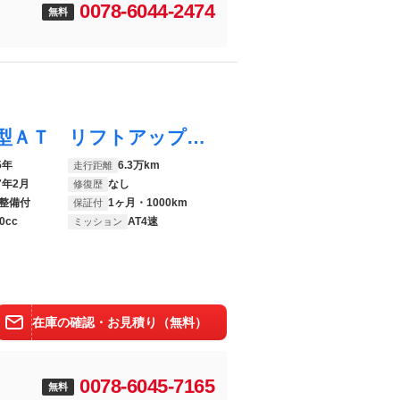
0078-6044-2474
無料
ジムニー ランドベンチャー ４ＷＤ １０型ＡＴ リフトアップ ＳＤナビ フルセグＴＶ レザーシート Ｂｌｕｅｔｏｏｔｈ 前後ドラレコ 柿本改マフラー 社外グリル サイドガード シートヒーター 社外テールライト 純正１６ＡＷ
5年
6.3万km
走行距離
7年2月
なし
修復歴
整備付
1ヶ月・1000km
保証付
0cc
AT4速
ミッション
在庫の確認・お見積り（無料）
0078-6045-7165
無料