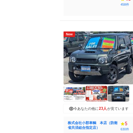
458件
New
23人
今あなたの他に
が見ています
株式会社小郡車輌 本店（防衛
5
省共済組合指定店）
630件