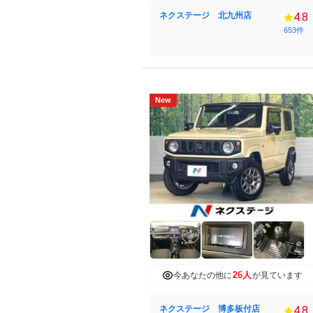
ネクステージ 北九州店
4.8
653件
New
26人
今あなたの他に
が見ています
ネクステージ 博多板付店
4.8