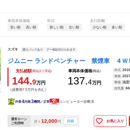
車両本体価格
年式
走行距離
安い順
高い順
新しい順
古い順
少ない順
多い順
スズキ
購入パックあり
グー保証付けられます
201
年式
支払総額
車両本体価格
(税込)(リ済込)
(税込)
202
車検
144.
137.
9
4
法定
万円
万円
整備
66
排気量
（諸費用7.5万円を含む）
4
3
コンピューター診断済
外装
内装
機関／正常
通常ローン
12,000
お気に入り
詳細
月々
円
ご利用時