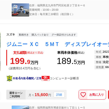
住所：福岡県北九州市門司区松原２丁目８ー６
営業時間：10:00～20:00
定休日：毎月第三水曜日（祝日除く）
スズキ
動画付き
購入パックあり
グー保証付けられます
202
年式
支払総額
車両本体価格
(税込)(リ済込)
(税込)
車検
車検
199.
189.
9
5
法定
万円
万円
整備
66
排気量
（諸費用10.4万円を含む）
4
4
コンピューター診断済
外装
内装
機関／正常
通常ローン
15,600
お気に入り
詳細
月々
円
ご利用時
住所：福岡県福岡市博多区板付１丁目１１ー５