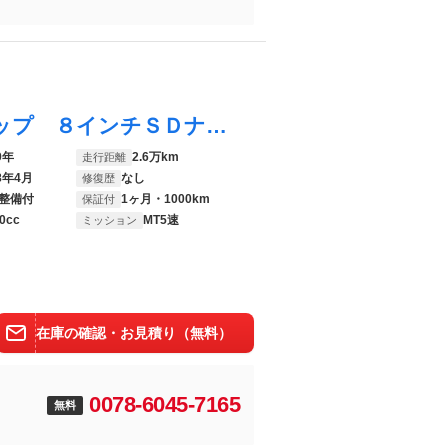
ジムニー ＸＧ ４ＷＤ ５ＭＴ リフトアップ ８インチＳＤナビ ヒッチメンバ フロントガード ブリッツサイドガード ヒッチカーゴ Ｂｌｕｅｔｏｏｔｈ ＬＥＤルーフランプ ターボタイマ 社外マフラー 電動ウィンチ記録簿
9年
2.6万km
走行距離
8年4月
なし
修復歴
整備付
1ヶ月・1000km
保証付
0cc
MT5速
ミッション
在庫の確認・お見積り（無料）
0078-6045-7165
無料