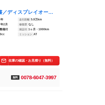
ジムニー ４ＷＤ ＸＣ 新品タイヤ／保証書／ディスプレイオーディオ／デュアルカメラブレーキサポート（スズキ）／シートヒーター 前席／車線逸脱防止支援システム／ヘッドランプ ＬＥＤ／Ｂｌｕｅｔｏｏｔｈ接続／ＥＴＣ
2年
5.9万km
走行距離
7年2月
なし
修復歴
整備付
1ヶ月・1000km
保証付
0cc
AT
ミッション
在庫の確認・お見積り（無料）
0078-6047-3997
無料