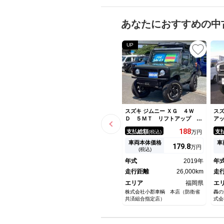
あなたにおすすめの中
UP
スズキ ジムニー ＸＧ ４Ｗ
スズ
Ｄ ５ＭＴ リフトアップ ８
ア
インチＳＤナビ ヒッチメン
レ
188
支払総額
支
(税込)
万円
バ フロントガード ブリッツ
ヒ
サイドガード ヒッチカーゴ
ド
車両本体価格
車
179.
8
万円
Ｂｌｕｅｔｏｏｔｈ ＬＥＤル
６
(税込)
ーフランプ ターボタイマ 社
ロ
年式
2019年
年
外マフラー 電動ウィンチ記録
簿
走行距離
26,000km
走
エリア
福岡県
エ
株式会社小郡車輌 本店（防衛省
轟の
共済組合指定店）
式会