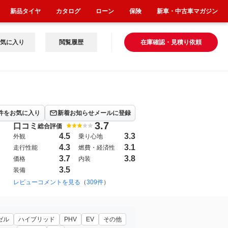
新品タイヤ
カタログ
ローン
保険
新車・中古車マガジン
気に入り
閲覧履歴
在庫確認・見積り依頼
件をお気に入り
新着お知らせメールに登録
3.7
口コミ
総合評価
4.5
3.3
外観
乗り心地
4.3
3.1
走行性能
燃費・経済性
3.7
3.8
価格
内装
3.5
装備
2018年7月~（2740）
レビューコメントを見る
（
309件
）
ゼル
ハイブリッド
PHV
EV
その他