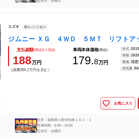
定休日：水曜日
スズキ
購入パックあり
201
年式
支払総額
車両本体価格
(税込)(リ済込)
(税込)
202
車検
188
179.
8
法定
万円
万円
整備
66
排気量
（諸費用8.2万円を含む）
お気に入り
住所：福岡県小郡市松崎１８２－１
営業時間：9:00～19:00
定休日：水曜日