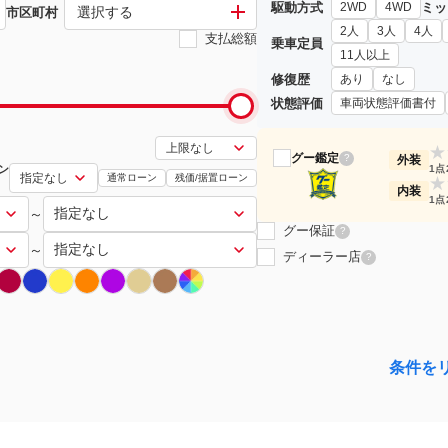
駆動方式
ミッ
2WD
4WD
選択する
市区町村
2人
3人
4人
支払総額
乗車定員
11人以上
修復歴
あり
なし
状態評価
車両状態評価書付
★
グー鑑定
?
外装
ン
1点
通常ローン
残価/据置ローン
★
内装
1点
～
グー保証
?
～
ディーラー店
?
条件を