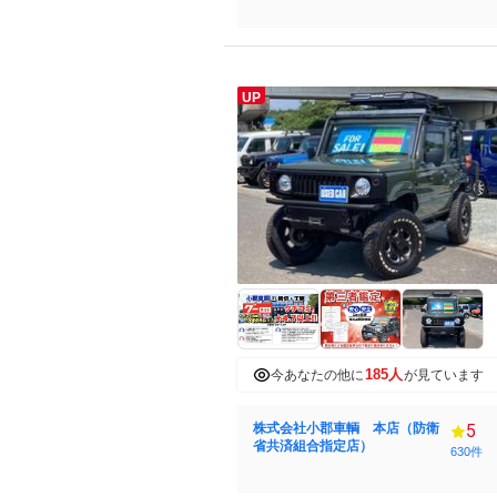
UP
185人
今あなたの他に
が見ています
株式会社小郡車輌 本店（防衛
5
省共済組合指定店）
630件