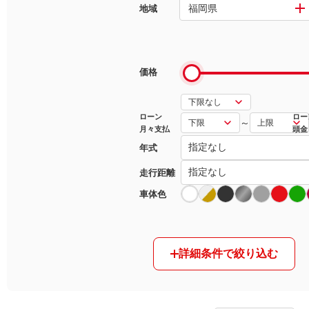
福岡県
地域
マガジン
車カタログ
価格
自動車ローン
ローン
ロー
～
月々支払
頭金
保険
年式
レビュー
走行距離
車体色
価格相場
教習所
詳細条件で絞り込む
用語集