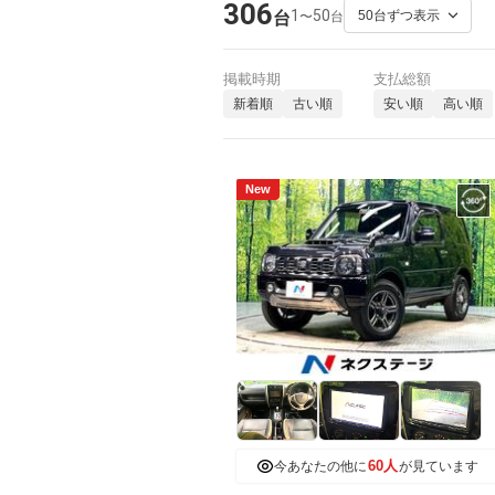
306
1
50
〜
台
台
掲載時期
支払総額
新着順
古い順
安い順
高い順
New
60人
今あなたの他に
が見ています