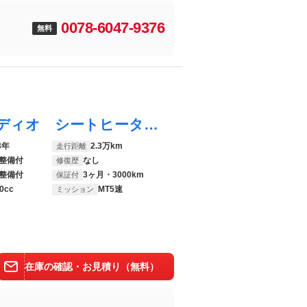
0078-6047-9376
無料
ジムニー ＸＣ ５ＭＴ ディスプレイオーディオ シートヒーター クルーズコントロール オートエアコン スマートキー 禁煙車 セーフティサポート ＥＴＣ 純正１６インチアルミ レーンディパーチャーアラート
3年
2.3万km
走行距離
整備付
なし
修復歴
整備付
3ヶ月・3000km
保証付
0cc
MT5速
ミッション
在庫の確認・お見積り（無料）