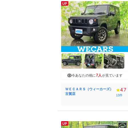
UP
7人
今あなたの他に
が見ています
ＷＥＣＡＲＳ（ウィーカーズ）
4.7
古賀店
13件
UP