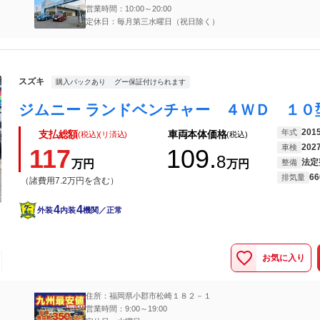
営業時間：10:00～20:00
定休日：毎月第三水曜日（祝日除く）
スズキ
購入パックあり
グー保証付けられます
201
年式
支払総額
車両本体価格
(税込)(リ済込)
(税込)
202
車検
117
109.
8
法定
万円
万円
整備
66
排気量
（諸費用7.2万円を含む）
4
4
外装
内装
機関／正常
お気に入り
住所：福岡県小郡市松崎１８２－１
営業時間：9:00～19:00