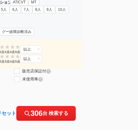
ション
AT/CVT
MT
5人
6人
7人
8人
9人
10人
グー故障診断済み
★
★
★
★
以上
2点
3点
4点
5点
★
★
★
★
以上
2点
3点
4点
5点
販売店保証付
?
未使用車
?
306
リセット
台 検索する