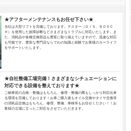
★アフターメンテナンスもお任せ下さい★
当社は大型リフトを完備しております。テスター（ＤＩＳ、ＢＯＳＣ
Ｈ）を使用した故障診断などさまざまなトラブルに対応いたします。ま
た、消耗品や各種交換部品も豊富に取り揃えていますので、迅速な対応
も可能です。豊富な専門店ならでわの知識と経験でお客様のカーライフ
をサポートいたします。
★自社整備工場完備！さまざまなシチュエーションに
対応できる設備を整えております★
ご納車前の点検・整備はもちろん、修理・整備の際もしっかり対応出来
る環境を完備しております！お車ご購入後もオイル交換やタイヤ交換等
の消耗品交換はもちろん、修理、整備、車検等もお任せください！！お
客様の立場に立ったご対応をさせていただきます。