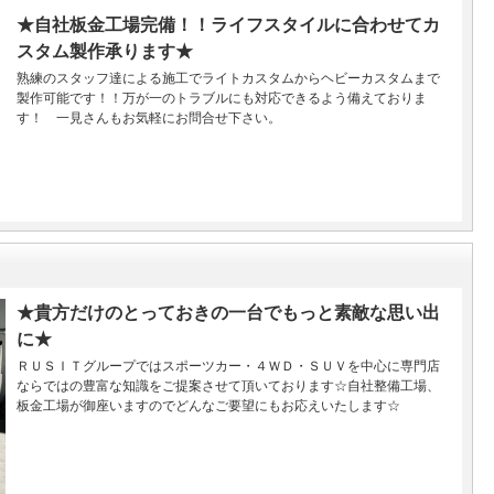
★自社板金工場完備！！ライフスタイルに合わせてカ
スタム製作承ります★
熟練のスタッフ達による施工でライトカスタムからヘビーカスタムまで
製作可能です！！万が一のトラブルにも対応できるよう備えておりま
す！ 一見さんもお気軽にお問合せ下さい。
★貴方だけのとっておきの一台でもっと素敵な思い出
に★
ＲＵＳＩＴグループではスポーツカー・４ＷＤ・ＳＵＶを中心に専門店
ならではの豊富な知識をご提案させて頂いております☆自社整備工場、
板金工場が御座いますのでどんなご要望にもお応えいたします☆