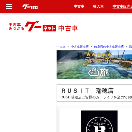
中古車
輸入車
中古車販売
新車
中古車
中古車
中古車販売店
岐阜県の中古車販売店
輸入車
クルマ買取
カーリース
ＲＵＳＩＴ 瑞穂店
RUSIT瑞穂店は皆様のカーライフを全力で
タイヤ交換
整備工場
車検