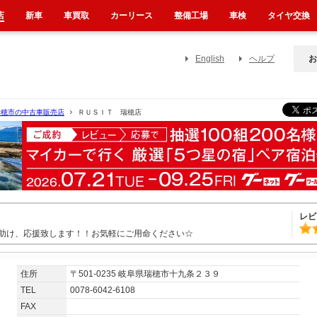
店
新車
車買取
カーリース
整備工場
車検
タイヤ交換
English
ヘルプ
お
瑞穂市の中古車販売店
ＲＵＳＩＴ 瑞穂店
レビ
お助け、応援致します！！お気軽にご用命ください☆
住所
〒501-0235 岐阜県瑞穂市十九条２３９
TEL
0078-6042-6108
FAX