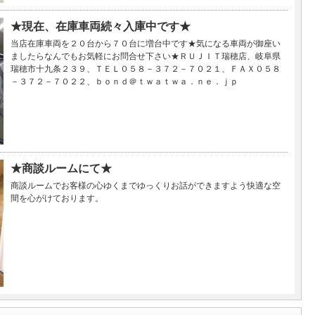
★現在、在庫車両続々入庫中です★
当店在庫車両を２０台から７０台に増台中です★気になる車両が御座い
ましたらなんでもお気軽にお問合せ下さい★ＲＵＪＩＴ瑞穂店、岐阜県
瑞穂市十九条２３９、ＴＥＬ０５８－３７２－７０２１、ＦＡＸ０５８
－３７２－７０２２、ｂｏｎｄ＠ｔｗａｔｗａ．ｎｅ．ｊｐ
★商談ルームにて★
商談ルームでお客様の心ゆくまでゆっくりお話ができますよう快適な空
間を心がけております。