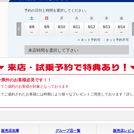
予約の日付と時間を選択してください。
土
日
月
火
水
木
金
8/8
8/9
8/10
8/11
8/12
8/13
8/14
○ ネット予約可 - ネット予約不可
来店時間を選択して下さい
★県外のお客様必見です！！
にてご成約のお客様が対象となっております
にてご成約されたお客様には時期により様々なプレゼントご用意しております！詳し
販売店在庫
グループ店一覧
販売店レビ