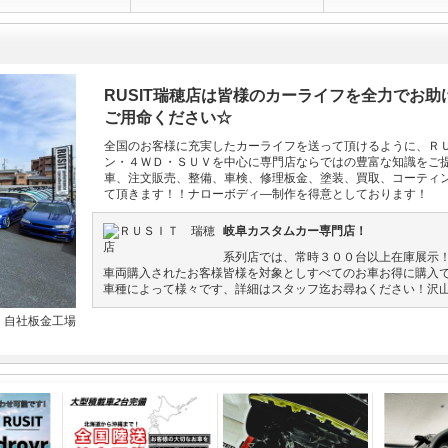
RUSIT瑞穂店は皆様のカーライフを全力でお
ご用命ください☆
全国のお客様に充実したカーライフを送って頂けるように、Ｒ
ン・４ＷＤ・ＳＵＶを中心に専門店ならではの豊富な知識をご
車、注文販売、整備、車検、修理板金、塗装、買取、コーティ
て頂きます！！ナローボディ―制作を得意としております！
岐阜カスタムカー専門店！
系列店では、常時３００台以上在庫展示
車両購入されたお客様皆様を対象としすべてのお車お得に購入
車種によって様々です、詳細はスタッフ迄お尋ねください！沢
！自社板金工場