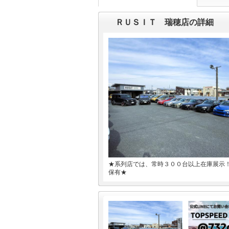
ＲＵＳＩＴ 瑞穂店の詳細
★系列店では、常時３００台以上在庫展示
保有★