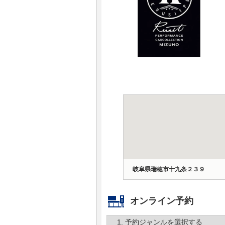
マガジン
車カタログ
自動車ローン
保険
レビュー
価格相場
岐阜県瑞穂市十九条２３９
教習所
用語集
オンライン予約
1. 予約ジャンルを選択する