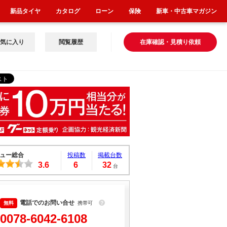
新品タイヤ
カタログ
ローン
保険
新車・中古車マガジン
気に入り
閲覧履歴
在庫確認・見積り依頼
ュー総合
投稿数
掲載台数
3.6
6
32
台
電話でのお問い合せ
携帯可
？
0078-6042-6108