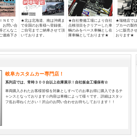
ＩＮＥで
★北は北海道、南は沖縄ま
★自社整備工場により自社
★瑞穂店で
 お問い合
で全国のお客様へ登録後、
点検項目をクリアーした車
プカーの製
等どんなこ
ご自宅までご納車させて頂
輌のみをベース車輛とし在
ンに販売さ
ご連絡下さ
いております。
庫車輛としております★
おります★
岐阜カスタムカー専門店！
系列店では、常時３００台以上在庫展示！自社板金工場保有☆
車両購入されたお客様皆様を対象としすべてのお車お得に購入できるチ
ャンスとなっております☆内容は車種によって様々です、詳細はスタッ
フ迄お尋ねください！沢山のお問い合わせお待ちしております！！