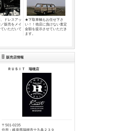
は、ドレスアッ
★下取車輌もお任せ下さ
作／販売をメイ
い！！他店に負けない査定
せていただいて
金額を提示させていただき
ます。
販売店情報
ＲＵＳＩＴ 瑞穂店
〒501-0235
住所：岐阜県瑞穂市十九条２３９