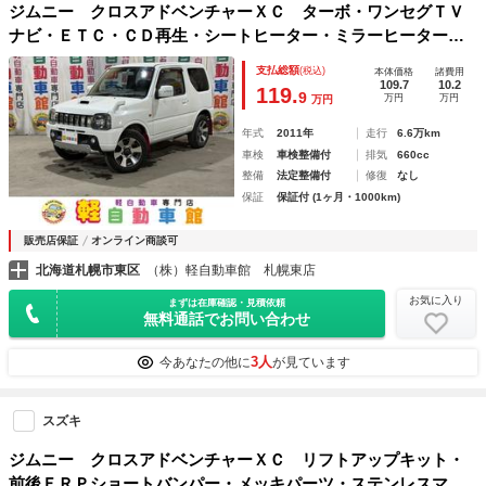
ジムニー クロスアドベンチャーＸＣ ターボ・ワンセグＴＶ
ナビ・ＥＴＣ・ＣＤ再生・シートヒーター・ミラーヒーター・
純正アルミホイール・ＡＢＳ・禁煙車・電動格納ミラー・Ｗエ
支払総額
(税込)
本体価格
諸費用
アバック・エアコン・パワステ・パワーウィンドウ・４ＷＤ
109.7
10.2
119.
9
万円
万円
万円
年式
2011年
走行
6.6万km
車検
車検整備付
排気
660cc
整備
法定整備付
修復
なし
保証
保証付 (1ヶ月・1000km)
販売店保証
オンライン商談可
北海道札幌市東区
（株）軽自動車館 札幌東店
お気に入り
まずは在庫確認・見積依頼
無料通話でお問い合わせ
3人
今あなたの他に
が見ています
スズキ
ジムニー クロスアドベンチャーＸＣ リフトアップキット・
前後ＦＲＰショートバンパー・メッキパーツ・ステンレスマフ