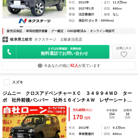
年式
2012年
走行
11.9万km
車検
2027年1月
排気
660cc
整備
法定整備付
修復
なし
保証
保証付 (3ヶ月・3000km)
販売店保証
車両状態評価書
グー鑑定
OBD診断済み
オンライン商談可
岐阜県土岐市
ネクステージ 土岐多治見店
お気に入り
まずは在庫確認・見積依頼
無料通話でお問い合わせ
42人
今あなたの他に
が見ています
スズキ
ジムニー クロスアドベンチャーＸＣ ３４９９４ＷＤ ター
ボ 社外前後バンパー 社外１６インチＡＷ レザーシート
社外カロッツエリア ＤＶＤ フルセグ ＣＤ Ｂｌｕｅｔｏ
支払総額
(税込)
本体価格
諸費用
ｏｔｈ ＥＴＣ車載器 キーレスエントリー ＲＰＧ３インチ
154
16
170
万円
万円
万円
リフトＵＰ
年式
2012年
走行
9.3万km
車検
車検整備付
排気
660cc