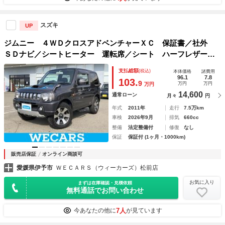
スズキ
UP
ジムニー ４ＷＤクロスアドベンチャーＸＣ 保証書／社外
ＳＤナビ／シートヒーター 運転席／シート ハーフレザー／
Ｂｌｕｅｔｏｏｔｈ接続／ＥＴＣ／ＥＢＤ付ＡＢＳ／ワンセグ
支払総額
(税込)
本体価格
諸費用
ＴＶ／ＤＶＤ／ターボ／アルミホイール 純正 １６インチ／
96.1
7.8
103.
9
万円
万円
万円
パワーウインドウ
14,600
通常ローン
月々
円
年式
2011年
走行
7.5万km
車検
2026年9月
排気
660cc
整備
法定整備付
修復
なし
保証
保証付 (1ヶ月・1000km)
販売店保証
オンライン商談可
愛媛県伊予市
ＷＥＣＡＲＳ（ウィーカーズ）松前店
お気に入り
まずは在庫確認・見積依頼
無料通話でお問い合わせ
7人
今あなたの他に
が見ています