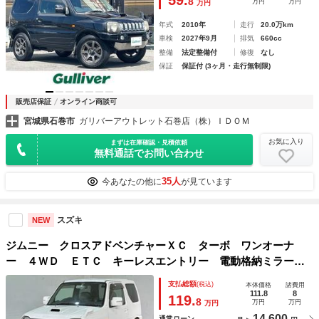
8
万円
万円
万円
スペアキー
年式
2010年
走行
20.0万km
車検
2027年9月
排気
660cc
整備
法定整備付
修復
なし
保証
保証付 (3ヶ月・走行無制限)
販売店保証
オンライン商談可
宮城県石巻市
ガリバーアウトレット石巻店（株）ＩＤＯＭ
お気に入り
まずは在庫確認・見積依頼
無料通話でお問い合わせ
35人
今あなたの他に
が見ています
スズキ
NEW
ジムニー クロスアドベンチャーＸＣ ターボ ワンオーナ
ー ４ＷＤ ＥＴＣ キーレスエントリー 電動格納ミラー
シートヒーター ＭＴ ＡＢＳ ＣＤ ミュージックプレイヤ
支払総額
(税込)
本体価格
諸費用
ー接続可 アルミホイール エアコン パワーウィンドウ
111.8
8
119.
8
万円
万円
万円
14,600
通常ローン