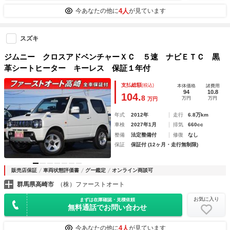
4人
今あなたの他に
が見ています
スズキ
ジムニー クロスアドベンチャーＸＣ ５速 ナビＥＴＣ 黒
革シートヒーター キーレス 保証１年付
支払総額
(税込)
本体価格
諸費用
94
10.8
104.
8
万円
万円
万円
年式
2012年
走行
6.8万km
車検
2027年1月
排気
660cc
整備
法定整備付
修復
なし
保証
保証付 (12ヶ月・走行無制限)
販売店保証
車両状態評価書
グー鑑定
オンライン商談可
群馬県高崎市
（株）ファーストオート
お気に入り
まずは在庫確認・見積依頼
無料通話でお問い合わせ
4人
今あなたの他に
が見ています