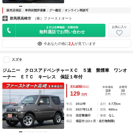
販売店保証
車両状態評価書
グー鑑定
オンライン商談可
群馬県高崎市
（株）ファーストオート
お気に入り
まずは在庫確認・見積依頼
無料通話でお問い合わせ
2人
今あなたの他に
が見ています
スズキ
ジムニー クロスアドベンチャーＸＣ ５速 禁煙車 ワンオ
ーナー ＥＴＣ キーレス 保証１年付
支払総額
(税込)
本体価格
諸費用
119
10
129
万円
万円
万円
年式
2012年
走行
0.7万km
車検
2027年11月
排気
660cc
整備
法定整備付
修復
なし
保証
保証付 (12ヶ月・走行無制限)