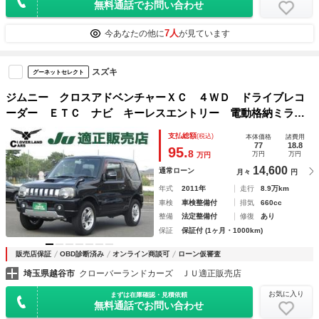
無料通話でお問い合わせ
7人
今あなたの他に
が見ています
スズキ
グーネットセレクト
ジムニー クロスアドベンチャーＸＣ ４ＷＤ ドライブレコ
ーダー ＥＴＣ ナビ キーレスエントリー 電動格納ミラ
ー シートヒーター ＡＴ ＡＢＳ アルミホイール 衝突安
支払総額
(税込)
本体価格
諸費用
全ボディ エアコン
77
18.8
95.
8
万円
万円
万円
14,600
通常ローン
月々
円
年式
2011年
走行
8.9万km
車検
車検整備付
排気
660cc
整備
法定整備付
修復
あり
保証
保証付 (1ヶ月・1000km)
販売店保証
OBD診断済み
オンライン商談可
ローン仮審査
埼玉県越谷市
クローバーランドカーズ ＪＵ適正販売店
お気に入り
まずは在庫確認・見積依頼
無料通話でお問い合わせ