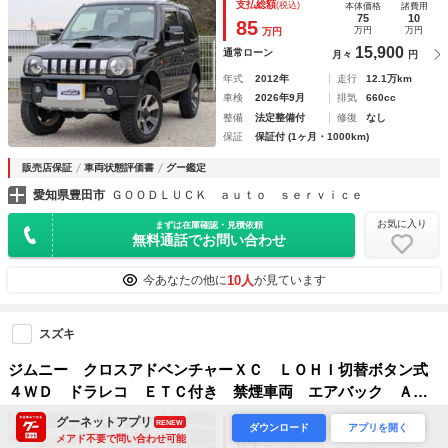
支払総額
(税込)
本体価格
諸費用
レス フォグランプ スキッドガード 取説・保証書／車検整
75
10
85
万円
万円
万円
備付き
15,900
通常ローン
月々
円
年式
2012年
走行
12.1万km
車検
2026年9月
排気
660cc
整備
法定整備付
修復
なし
保証
保証付 (1ヶ月・1000km)
販売店保証
車両状態評価書
グー鑑定
愛知県豊田市
ＧＯＯＤＬＵＣＫ ａｕｔｏ ｓｅｒｖｉｃｅ
お気に入り
まずは在庫確認・見積依頼
無料通話でお問い合わせ
10人
今あなたの他に
が見ています
スズキ
ジムニー クロスアドベンチャーＸＣ ＬＯＨＩ切替ボタン式
４ＷＤ ドラレコ ＥＴＣ付き 禁煙車両 エアバック Ａ
Ｃ 運転席シートヒーター キーレスキー ターボ パワーウ
グーネットアプリ
RENEW
支払総額
(税込)
本体価格
諸費用
ダウンロード
アプリを開く
ィンドウ パワーステアリング ＡＢＳ 電動格納ミラー
86
6.7
メアド不要で問い合わせ可能
92.