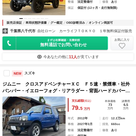
整備
法定整備付
修復
あり
保証
保証付 (12ヶ月・走行無制限)
販売店保証
車両状態評価書
グー鑑定
OBD診断済み
オンライン商談可
千葉県八千代市
自社ローン カーライフＴＯＫＹＯ １年無料保証付販売
お気に入り
まずは在庫確認・見積依頼
無料通話でお問い合わせ
11人
今あなたの他に
が見ています
スズキ
NEW
ジムニー クロスアドベンチャーＸＣ Ｆ５速・禁煙車・社外
バンパー・イエローフォグ・リアラダー・背面ハードカバー・
ステンレスマフラー・メッキグリル・７インチインダッシュモ
支払総額
(税込)
本体価格
諸費用
ニター・Ｂｌｕｅｔｏｏｔｈ・ＤＶＤ・Ｄ席シートヒーター・
73
6.5
79.
5
万円
万円
万円
キーレス
年式
2012年
走行
12.2万km
車検
2027年3月
排気
660cc
整備
法定整備付
修復
あり
保証
保証無