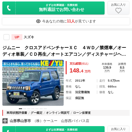
お気に入り
まずは在庫確認・見積依頼
無料通話でお問い合わせ
11人
今あなたの他に
が見ています
スズキ
UP
ジムニー クロスアドベンチャーＸＣ ４ＷＤ／禁煙車／オー
ディオ単装／ＣＤ再生／オートエアコン／ディスチャージヘッ
ドライト／フォグ／電動格納ミラー／ミラーヒーター／ハーフ
支払総額
(税込)
本体価格
諸費用
レザーシートヒーター／ＥＴＣ／ヘッドライトレベライザー
139.9
8.5
148.
4
万円
万円
万円
年式
2011年
走行
5.0万km
車検
なし
排気
660cc
整備
法定整備無
修復
なし
保証
保証無
車両状態評価書
グー鑑定
オンライン商談可
ローン仮審査
山形県山形市
（株）ケーユー 山形西バイパス店
お気に入り
まずは在庫確認・見積依頼