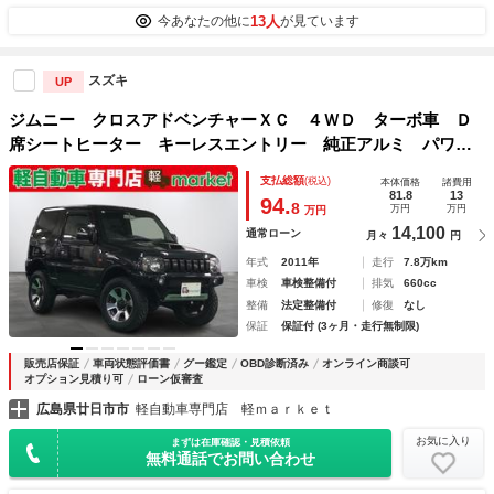
13人
今あなたの他に
が見ています
スズキ
UP
ジムニー クロスアドベンチャーＸＣ ４ＷＤ ターボ車 Ｄ
席シートヒーター キーレスエントリー 純正アルミ パワー
ウィンドウ パワーステアリング エアコン 運転席エアバッ
支払総額
(税込)
本体価格
諸費用
ク 助手席エアバック ＡＢＳ
81.8
13
94.
8
万円
万円
万円
14,100
通常ローン
月々
円
年式
2011年
走行
7.8万km
車検
車検整備付
排気
660cc
整備
法定整備付
修復
なし
保証
保証付 (3ヶ月・走行無制限)
販売店保証
車両状態評価書
グー鑑定
OBD診断済み
オンライン商談可
オプション見積り可
ローン仮審査
広島県廿日市市
軽自動車専門店 軽ｍａｒｋｅｔ
お気に入り
まずは在庫確認・見積依頼
無料通話でお問い合わせ