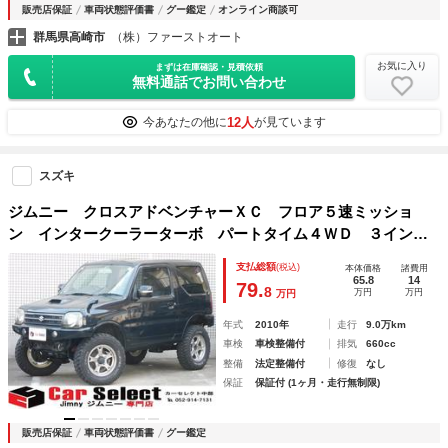
販売店保証
車両状態評価書
グー鑑定
オンライン商談可
群馬県高崎市
（株）ファーストオート
お気に入り
まずは在庫確認・見積依頼
無料通話でお問い合わせ
12人
今あなたの他に
が見ています
スズキ
ジムニー クロスアドベンチャーＸＣ フロア５速ミッショ
ン インタークーラーターボ パートタイム４ＷＤ ３インチ
リフトアップキット １６インチマッドタイヤ １６インチア
支払総額
(税込)
本体価格
諸費用
ルミホイール リアデフ溶接加工
65.8
14
79.
8
万円
万円
万円
年式
2010年
走行
9.0万km
車検
車検整備付
排気
660cc
整備
法定整備付
修復
なし
保証
保証付 (1ヶ月・走行無制限)
販売店保証
車両状態評価書
グー鑑定