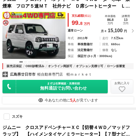
煙車 フロア５速ＭＴ 社外ナビ Ｄ席シートヒーター ＬＥ
Ｄヘッドライト エアコン パワステ パワーウィンドウ Ｗ
支払総額
(税込)
本体価格
諸費用
エアバッグ 電動格納ミラー 純正アルミ ＥＴＣ付き
86.8
13
99.
8
万円
万円
万円
15,100
通常ローン
月々
円
年式
2011年
走行
7.5万km
車検
車検整備付
排気
660cc
整備
法定整備付
修復
なし
保証
保証付 (3ヶ月・3000km)
販売店保証
OBD診断済み
オンライン商談可
オプション見積り可
ローン仮審査
広島県廿日市市
軽自動車専門店 軽ｍａｒｋｅｔ
お気に入り
まずは在庫確認・見積依頼
無料通話でお問い合わせ
5人
今あなたの他に
が見ています
スズキ
ジムニー クロスアドベンチャーＸＣ【切替４ＷＤ／マッドフ
ラップ】 【ハイメンタイヤ／ミラーヒーター】【７型ナビ／