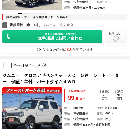
整備
法定整備付
修復
なし
保証
保証付 (1ヶ月・1000km)
販売店保証
オンライン商談可
ローン仮審査
愛媛県松山市
（株）リバティ 北久米店
お気に入り
まずは在庫確認・見積依頼
無料通話でお問い合わせ
6人
今あなたの他に
が見ています
スズキ
グーネットセレクト
ジムニー クロスアドベンチャーＸＣ ５速 シートヒータ
ー 保証１年付 パートタイム４ＷＤ
支払総額
(税込)
本体価格
諸費用
79
20.8
99.
8
万円
万円
万円
年式
2012年
走行
8.0万km
車検
車検整備付
排気
660cc
整備
法定整備付
修復
なし
保証
保証付 (12ヶ月・走行無制限)