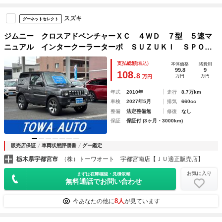
スズキ
グーネットセレクト
ジムニー クロスアドベンチャーＸＣ ４ＷＤ ７型 ５速マ
ニュアル インタークーラーターボ ＳＵＺＵＫＩ ＳＰＯＲ
Ｔサイドアンダーパイプ ＲＡＺＯシフトノブ 前席シートヒ
支払総額
(税込)
本体価格
諸費用
ーター ウィンカーミラー フォグランプ キーレス 純正１
99.8
9
108.
8
万円
万円
万円
６インチＡＷ
年式
2010年
走行
8.7万km
車検
2027年5月
排気
660cc
整備
法定整備無
修復
なし
保証
保証付 (3ヶ月・3000km)
販売店保証
車両状態評価書
グー鑑定
栃木県宇都宮市
（株）トーワオート 宇都宮南店【ＪＵ適正販売店】
お気に入り
まずは在庫確認・見積依頼
無料通話でお問い合わせ
8人
今あなたの他に
が見ています