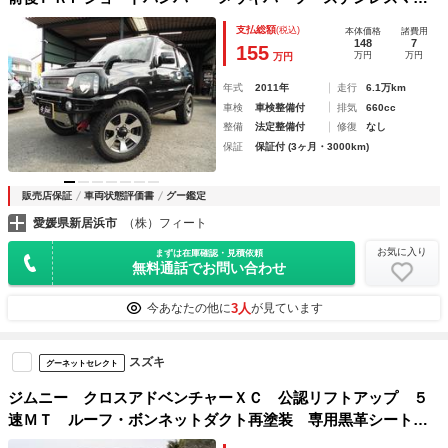
ラー・ＨＩＤ・ＬＥＤウィンカー・ＬＥＤテール・フォグラン
支払総額
(税込)
本体価格
諸費用
プ・専用１６ＡＷ・背面縞板プレート・フェンダーモール・ス
148
7
155
万円
万円
万円
キッドガード
年式
2011年
走行
6.1万km
車検
車検整備付
排気
660cc
整備
法定整備付
修復
なし
保証
保証付 (3ヶ月・3000km)
販売店保証
車両状態評価書
グー鑑定
愛媛県新居浜市
（株）フィート
お気に入り
まずは在庫確認・見積依頼
無料通話でお問い合わせ
3人
今あなたの他に
が見ています
スズキ
グーネットセレクト
ジムニー クロスアドベンチャーＸＣ 公認リフトアップ ５
速ＭＴ ルーフ・ボンネットダクト再塗装 専用黒革シート
ＡＣ ＰＳ ＰＷ 前席シートヒーター Ｍ／Ｔタイヤ キー