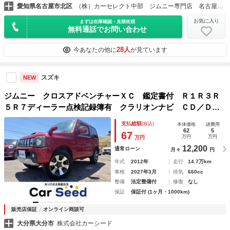
愛知県名古屋市北区
（株）カーセレクト中部 ジムニー専門店 名古屋黒川店
お気に入り
まずは在庫確認・見積依頼
無料通話でお問い合わせ
28人
今あなたの他に
が見ています
スズキ
NEW
ジムニー クロスアドベンチャーＸＣ 鑑定書付 Ｒ１Ｒ３Ｒ
５Ｒ７ディーラー点検記録簿有 クラリオンナビ ＣＤ／ＤＶ
Ｄ 地デジ キーレスキー 純正１６インチＡＷ フォグライ
支払総額
(税込)
本体価格
諸費用
ト ハーフレザーシート 背面タイヤカバー シートヒータ
62
5
67
万円
万円
万円
ー 禁煙車
12,200
通常ローン
月々
円
年式
2012年
走行
14.7万km
車検
2027年3月
排気
660cc
整備
法定整備付
修復
なし
保証
保証付 (1ヶ月・1000km)
販売店保証
オンライン商談可
大分県大分市
株式会社カーシード