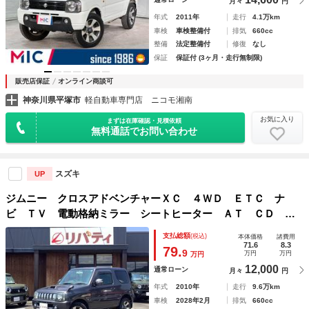
月々
円
年式
2011年
走行
4.1万km
車検
車検整備付
排気
660cc
整備
法定整備付
修復
なし
保証
保証付 (3ヶ月・走行無制限)
販売店保証
オンライン商談可
神奈川県平塚市
軽自動車専門店 ニコモ湘南
お気に入り
まずは在庫確認・見積依頼
無料通話でお問い合わせ
スズキ
UP
ジムニー クロスアドベンチャーＸＣ ４ＷＤ ＥＴＣ ナ
ビ ＴＶ 電動格納ミラー シートヒーター ＡＴ ＣＤ ア
ルミホイール マニュアルエアコン パワーウィンドウ
支払総額
(税込)
本体価格
諸費用
71.6
8.3
79.
9
万円
万円
万円
12,000
通常ローン
月々
円
年式
2010年
走行
9.6万km
車検
2028年2月
排気
660cc