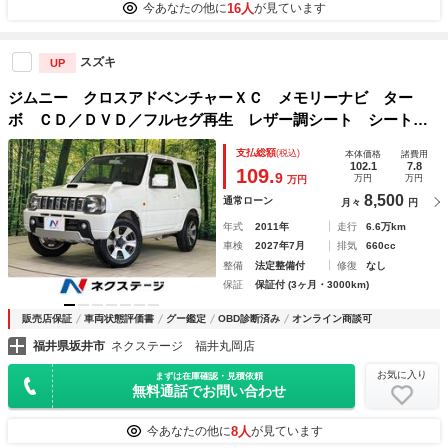
16人
今あなたの他に
が見ています
スズキ
UP
ジムニー クロスアドベンチャーＸＣ メモリーナビ ター
ボ ＣＤ／ＤＶＤ／フルセグ再生 レザー調シート シートヒ
ーター ＥＴＣ 純正１６インチアルミ Ｂｌｕｅｔｏｏｔ
支払総額
(税込)
本体価格
諸費用
ｈ パワーウィンドウ 電動格納ドアミラー
102.1
7.8
109.
9
万円
万円
万円
8,500
通常ローン
月々
円
年式
2011年
走行
6.6万km
車検
2027年7月
排気
660cc
整備
法定整備付
修復
なし
保証
保証付 (3ヶ月・3000km)
販売店保証
車両状態評価書
グー鑑定
OBD診断済み
オンライン商談可
福井県坂井市
ネクステージ 福井丸岡店
お気に入り
まずは在庫確認・見積依頼
無料通話でお問い合わせ
8人
今あなたの他に
が見ています