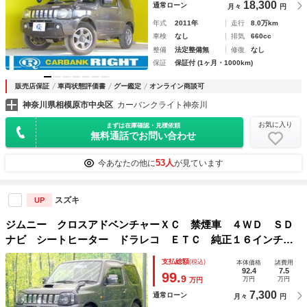
18,300
通常ローン
月々
円
年式
2011年
走行
8.0万km
車検
なし
排気
660cc
整備
法定整備無
修復
なし
保証
保証付 (1ヶ月・1000km)
販売店保証
車両状態評価書
グー鑑定
オンライン商談可
神奈川県相模原市中央区
カーバンクライト神奈川
お気に入り
まずは在庫確認・見積依頼
無料通話でお問い合わせ
53人
今あなたの他に
が見ています
スズキ
UP
ジムニー クロスアドベンチャーＸＣ 禁煙車 ４ＷＤ ＳＤ
ナビ シートヒーター ドラレコ ＥＴＣ 純正１６インチア
ルミ ＣＤ 地デジ
支払総額
(税込)
本体価格
諸費用
92.4
7.5
99.
9
万円
万円
万円
7,300
通常ローン
月々
円