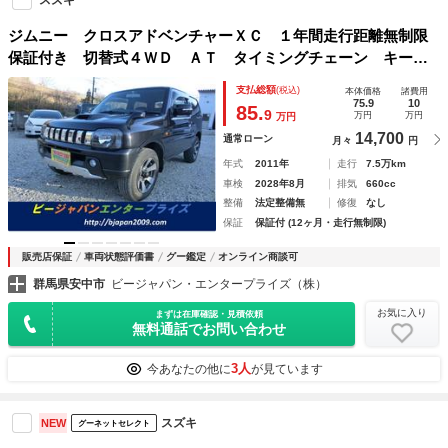
ジムニー クロスアドベンチャーＸＣ １年間走行距離無制限
保証付き 切替式４ＷＤ ＡＴ タイミングチェーン キーレ
ス シートヒーター Ｓヒーター ダブルエアバック ＡＷ
支払総額
(税込)
本体価格
諸費用
キーレス付 マニュアルエアコン ターボ車 パワーウィンド
75.9
10
85.
9
万円
万円
万円
ウ エアバック ＡＢＳ
14,700
通常ローン
月々
円
年式
2011年
走行
7.5万km
車検
2028年8月
排気
660cc
整備
法定整備無
修復
なし
保証
保証付 (12ヶ月・走行無制限)
販売店保証
車両状態評価書
グー鑑定
オンライン商談可
群馬県安中市
ビージャパン・エンタープライズ（株）
お気に入り
まずは在庫確認・見積依頼
無料通話でお問い合わせ
3人
今あなたの他に
が見ています
スズキ
NEW
グーネットセレクト