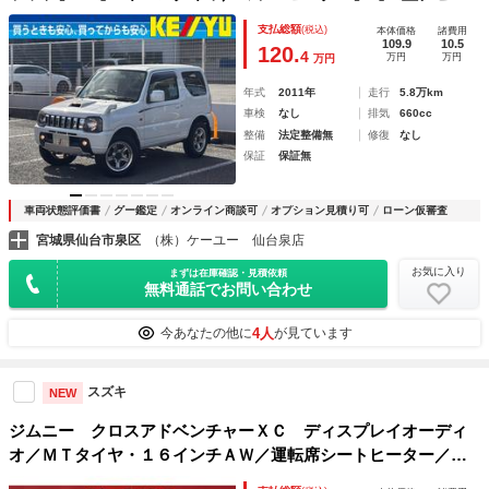
ワンセグ／ＣＤ】【ＥＴＣ／ヘッドライトレベライザー／デン
支払総額
(税込)
本体価格
諸費用
カクミラー】【シートヒーター】【ダブルエアバック／キーレ
109.9
10.5
120.
4
万円
万円
万円
ス】【２４年製スタッドレスタイヤ装着】
年式
2011年
走行
5.8万km
車検
なし
排気
660cc
整備
法定整備無
修復
なし
保証
保証無
車両状態評価書
グー鑑定
オンライン商談可
オプション見積り可
ローン仮審査
宮城県仙台市泉区
（株）ケーユー 仙台泉店
お気に入り
まずは在庫確認・見積依頼
無料通話でお問い合わせ
4人
今あなたの他に
が見ています
スズキ
NEW
ジムニー クロスアドベンチャーＸＣ ディスプレイオーディ
オ／ＭＴタイヤ・１６インチＡＷ／運転席シートヒーター／Ｅ
ＴＣ