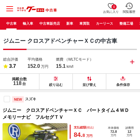
0
お気に入り
閲覧履歴
中古車
輸入車
中古車販売店
新車
車買取
カーリース
整備工場
ジムニー クロスアドベンチャーＸＣの中古車
総合評価
平均価格
燃費
（WLTCモード）
3.7
152.0
15.1
万円
km/l
掲載台数
118
台
絞り込む
並び替え
条件保存
スズキ
NEW
ジムニー クロスアドベンチャーＸＣ パートタイム４ＷＤ
メモリーナビ フルセグＴＶ
支払総額
(税込)
本体価格
諸費用
72.8
12
84.
8
万円
万円
万円