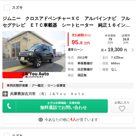
スズキ
ジムニー クロスアドベンチャーＸＣ アルパインナビ フル
セグテレビ ＥＴＣ車載器 シートヒーター 純正１６インチ
アルミ インタークーラーターボ ワイドバイザー フロント
支払総額
(税込)
本体価格
諸費用
アンダーカバー 電動格納ドアミラー
79
16.8
95.
8
万円
万円
万円
19,300
通常ローン
月々
円
年式
2012年
走行
7.4万km
車検
車検整備付
排気
660cc
整備
法定整備付
修復
なし
保証
保証無
車両状態評価書
グー鑑定
ローン仮審査
兵庫県加古川市
（有）Ｊ＆Ｙｏｕ Ａｕｔｏ
お気に入り
まずは在庫確認・見積依頼
無料通話でお問い合わせ
4人
今あなたの他に
が見ています
スズキ