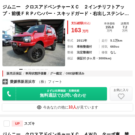
ジムニー クロスアドベンチャーＸＣ ２インチリフトアッ
プ・前後ＦＲＰバンパー・スキッドガード・右出しステンレス
マフラー・ジオランダーＭＴタイヤ・タニグチサイドステッ
支払総額
(税込)
本体価格
諸費用
プ・ステアリングダンパー・アイライン・外品マッドブラック
155.8
7.2
163
万円
万円
万円
１６ＡＷ・
年式
2011年
走行
5.1万km
車検
車検整備付
排気
660cc
整備
法定整備付
修復
なし
保証
保証付 (3ヶ月・3000km)
販売店保証
車両状態評価書
グー鑑定
OBD診断済み
愛媛県新居浜市
（株）フィート
お気に入り
まずは在庫確認・見積依頼
無料通話でお問い合わせ
10人
今あなたの他に
が見ています
スズキ
UP
ジムニー クロスアドベンチャーＸＣ ４ＷＤ ターボ車 禁