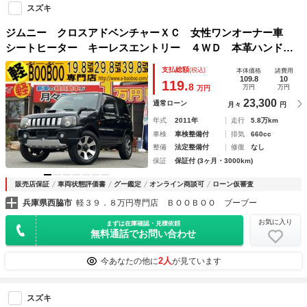
スズキ
ジムニー クロスアドベンチャーＸＣ 女性ワンオーナー車
シートヒーター キーレスエントリー ４ＷＤ 本革ハンド
ル ターボ車 背面タイヤ レザーシート フォグランプ 電
支払総額
(税込)
本体価格
諸費用
動格納付ドアミラー フロアマット サイドバイザー ＡＢ
109.8
10
119.
8
万円
万円
万円
Ｓ エアバッグ
23,300
通常ローン
月々
円
年式
2011年
走行
5.8万km
車検
車検整備付
排気
660cc
整備
法定整備付
修復
なし
保証
保証付 (3ヶ月・3000km)
販売店保証
車両状態評価書
グー鑑定
オンライン商談可
ローン仮審査
兵庫県西脇市
軽３９．８万円専門店 ＢＯＯＢＯＯ ブーブー
お気に入り
まずは在庫確認・見積依頼
無料通話でお問い合わせ
2人
今あなたの他に
が見ています
スズキ