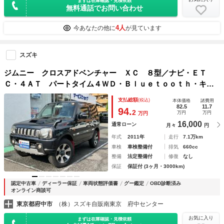
まずは在庫確認・見積依頼
無料通話でお問い合わせ
4人
今あなたの他に
が見ています
スズキ
ジムニー クロスアドベンチャー ＸＣ ８型／ナビ・ＥＴ
Ｃ・４ＡＴ パートタイム４ＷＤ・Ｂｌｕｅｔｏｏｔｈ・キー
レスキー・フロントフォグランプ・シートヒーター・純正アル
支払総額
(税込)
本体価格
諸費用
ミホイールタイヤ・革巻きステアリング
82.5
11.7
94.
2
万円
万円
万円
16,000
通常ローン
月々
円
年式
2011年
走行
7.1万km
車検
車検整備付
排気
660cc
整備
法定整備付
修復
なし
保証
保証付 (3ヶ月・3000km)
認定中古車
ディーラー保証
車両状態評価書
グー鑑定
OBD診断済み
オンライン商談可
東京都府中市
（株）スズキ自販南東京 府中センター
お気に入り
まずは在庫確認・見積依頼