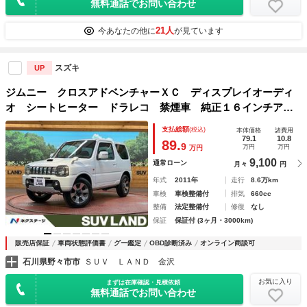
無料通話でお問い合わせ
21人
今あなたの他に
が見ています
スズキ
UP
ジムニー クロスアドベンチャーＸＣ ディスプレイオーディ
オ シートヒーター ドラレコ 禁煙車 純正１６インチアル
ミ ＣＤ ＤＶＤ再生 電動格納ミラー 純正革巻きハンドル
支払総額
(税込)
本体価格
諸費用
79.1
10.8
89.
9
万円
万円
万円
9,100
通常ローン
月々
円
年式
2011年
走行
8.6万km
車検
車検整備付
排気
660cc
整備
法定整備付
修復
なし
保証
保証付 (3ヶ月・3000km)
販売店保証
車両状態評価書
グー鑑定
OBD診断済み
オンライン商談可
石川県野々市市
ＳＵＶ ＬＡＮＤ 金沢
お気に入り
まずは在庫確認・見積依頼
無料通話でお問い合わせ