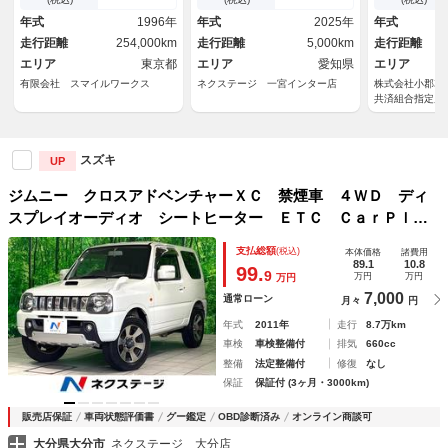
ｌｕｅｔｏｏｔｈ接続 オート
ーフランプ 
年式
1996年
年式
2025年
年式
エアコン ＬＥＤヘッドライト
外マフラー 
走行距離
254,000km
走行距離
5,000km
走行距離
簿
エリア
東京都
エリア
愛知県
エリア
有限会社 スマイルワークス
ネクステージ 一宮インター店
株式会社小郡車
共済組合指定店
スズキ
UP
ジムニー クロスアドベンチャーＸＣ 禁煙車 ４ＷＤ ディ
スプレイオーディオ シートヒーター ＥＴＣ ＣａｒＰｌａ
ｙＡｎｄｒｏｉｄＡｕｄｉｏ接続 Ｂｌｕｅｔｏｏｔｈ接続
支払総額
(税込)
本体価格
諸費用
フロントフォグライト キーレス 電動格納ミラー
89.1
10.8
99.
9
万円
万円
万円
7,000
通常ローン
月々
円
年式
2011年
走行
8.7万km
車検
車検整備付
排気
660cc
整備
法定整備付
修復
なし
保証
保証付 (3ヶ月・3000km)
販売店保証
車両状態評価書
グー鑑定
OBD診断済み
オンライン商談可
大分県大分市
ネクステージ 大分店