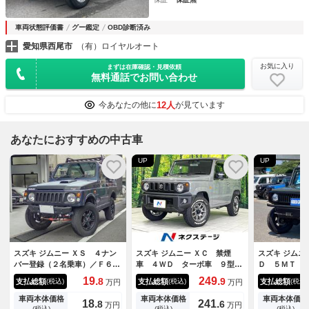
車両状態評価書
グー鑑定
OBD診断済み
愛知県西尾市
（有）ロイヤルオート
お気に入り
まずは在庫確認・見積依頼
無料通話でお問い合わせ
12人
今あなたの他に
が見ています
あなたにおすすめの中古車
UP
UP
スズキ ジムニー ＸＳ ４ナン
スズキ ジムニー ＸＣ 禁煙
スズキ ジムニ
バー登録（２名乗車）／Ｆ６Ａ
車 ４ＷＤ ターボ車 ９型Ｓ
Ｄ ５ＭＴ 
エンジン／リフトアップ（高さ
Ｄナビ バックカメラ 前席シ
インチＳＤナ
19.
249.
8
9
支払総額
支払総額
支払総額
(税込)
(税込)
(税込)
万円
万円
１７４ｃｍ）／マフラー／バン
ートヒーター 衝突被害軽減シ
バ フロント
パー／ラッキースターバケット
ステム 車線逸脱警報 コーナ
サイドガード
車両本体価格
車両本体価格
車両本体価格
18.
241.
8
6
万円
万円
シート／ルーフラック
ーセンサー フルセグＴＶ Ｂ
Ｂｌｕｅｔｏ
(税込)
(税込)
(税込)