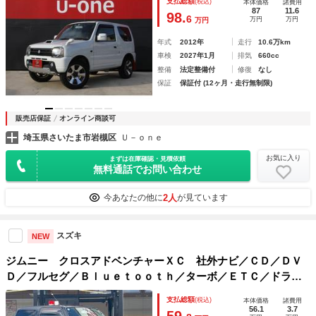
支払総額
(税込)
本体価格
諸費用
87
11.6
98.
6
万円
万円
万円
年式
2012年
走行
10.6万km
車検
2027年1月
排気
660cc
整備
法定整備付
修復
なし
保証
保証付 (12ヶ月・走行無制限)
販売店保証
オンライン商談可
埼玉県さいたま市岩槻区
Ｕ－ｏｎｅ
お気に入り
まずは在庫確認・見積依頼
無料通話でお問い合わせ
2人
今あなたの他に
が見ています
スズキ
NEW
ジムニー クロスアドベンチャーＸＣ 社外ナビ／ＣＤ／ＤＶ
Ｄ／フルセグ／Ｂｌｕｅｔｏｏｔｈ／ターボ／ＥＴＣ／ドライ
ブレコーダー／純正フロアマット／シートヒーター／社外マッ
支払総額
(税込)
本体価格
諸費用
トガード／ドアバイザー／純正アルミホイール／背面タイヤ／
56.1
3.7
59.