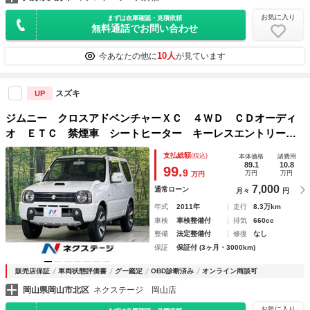
お気に入り
まずは在庫確認・見積依頼
無料通話でお問い合わせ
10人
今あなたの他に
が見ています
スズキ
UP
ジムニー クロスアドベンチャーＸＣ ４ＷＤ ＣＤオーディ
オ ＥＴＣ 禁煙車 シートヒーター キーレスエントリー
純正１６インチＡＷ プライバシーガラス 革巻きステアリン
支払総額
(税込)
本体価格
諸費用
グ
89.1
10.8
99.
9
万円
万円
万円
7,000
通常ローン
月々
円
年式
2011年
走行
8.3万km
車検
車検整備付
排気
660cc
整備
法定整備付
修復
なし
保証
保証付 (3ヶ月・3000km)
販売店保証
車両状態評価書
グー鑑定
OBD診断済み
オンライン商談可
岡山県岡山市北区
ネクステージ 岡山店
お気に入り