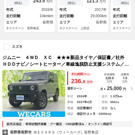
243.
121.
9
3
万円
万円
ト スマートキー ヘッドラン
動格納ミラー フォグライト
トキー クル
(税込)
(税込)
(税込)
プウォッシャー 革巻きステア
ヘッドライトレベライザー
アリング ア
年式
2026年
年式
2017年
年式
リング
プ 電動格納
走行距離
10kmkm
走行距離
29,000km
走行距離
エリア
長野県
エリア
長野県
エリア
ネクステージ 長野南店
ネクステージ 上田店
ネクステージ 
スズキ
ジムニー ４ＷＤ ＸＣ ★★★新品タイヤ／保証書／社外
ＨＤＤナビ／シートヒーター／車線逸脱防止支援システム／ド
ライブレコーダー 社外／ヘッドランプ ＬＥＤ／Ｂｌｕｅｔ
支払総額
(税込)
本体価格
諸費用
ｏｏｔｈ接続／ＥＴＣ／ＡＢＳ／横滑り防止装置
228.9
7.9
236.
8
万円
万円
万円
25,000
通常ローン
月々
円
年式
2024年
走行
1.9万km
車検
2027年4月
排気
660cc
整備
法定整備付
修復
なし
保証
保証付 (1ヶ月・1000km)
販売店保証
車両状態評価書
グー鑑定
OBD診断済み
オンライン商談可
長野県長野市
ＷＥＣＡＲＳ（ウィーカーズ）長野東店