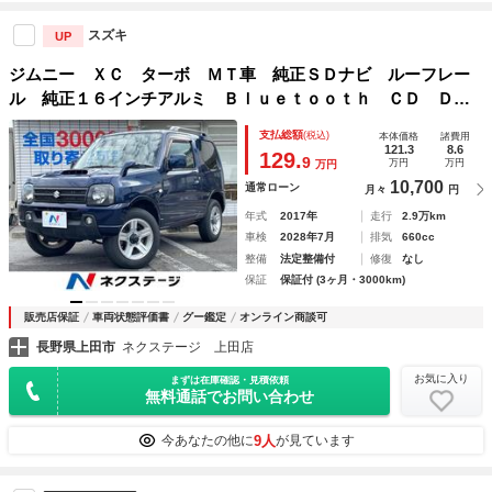
スズキ
UP
ジムニー ＸＣ ターボ ＭＴ車 純正ＳＤナビ ルーフレー
ル 純正１６インチアルミ Ｂｌｕｅｔｏｏｔｈ ＣＤ ＤＶ
Ｄ再生 フルセグ 電動格納ミラー フォグライト ヘッドラ
支払総額
(税込)
本体価格
諸費用
イトレベライザー
121.3
8.6
129.
9
万円
万円
万円
10,700
通常ローン
月々
円
年式
2017年
走行
2.9万km
車検
2028年7月
排気
660cc
整備
法定整備付
修復
なし
保証
保証付 (3ヶ月・3000km)
販売店保証
車両状態評価書
グー鑑定
オンライン商談可
長野県上田市
ネクステージ 上田店
お気に入り
まずは在庫確認・見積依頼
無料通話でお問い合わせ
9人
今あなたの他に
が見ています