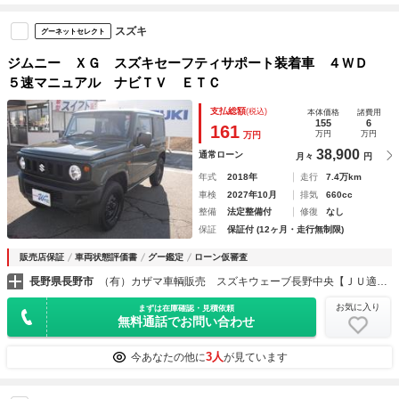
スズキ
グーネットセレクト
ジムニー ＸＧ スズキセーフティサポート装着車 ４ＷＤ
５速マニュアル ナビＴＶ ＥＴＣ
支払総額
(税込)
本体価格
諸費用
155
6
161
万円
万円
万円
38,900
通常ローン
月々
円
年式
2018年
走行
7.4万km
車検
2027年10月
排気
660cc
整備
法定整備付
修復
なし
保証
保証付 (12ヶ月・走行無制限)
販売店保証
車両状態評価書
グー鑑定
ローン仮審査
長野県長野市
（有）カザマ車輌販売 スズキウェーブ長野中央【ＪＵ適正販売店】
お気に入り
まずは在庫確認・見積依頼
無料通話でお問い合わせ
3人
今あなたの他に
が見ています