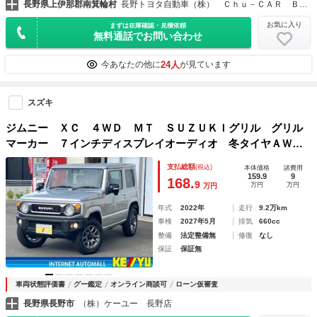
長野県上伊那郡南箕輪村
長野トヨタ自動車（株） Ｃｈｕ－ＣＡＲ ＢＯＸ伊那店
お気に入り
まずは在庫確認・見積依頼
無料通話でお問い合わせ
24人
今あなたの他に
が見ています
スズキ
ジムニー ＸＣ ４ＷＤ ＭＴ ＳＵＺＵＫＩグリル グリル
マーカー ７インチディスプレイオーディオ 冬タイヤＡＷセ
ット付 ＬＥＤヘッドライト Ｂｌｕｅｔｏｏｔｈ ＥＴＣ
支払総額
(税込)
本体価格
諸費用
クルーズコントロール シートヒーター スペアキ
159.9
9
168.
9
万円
万円
万円
年式
2022年
走行
9.2万km
車検
2027年5月
排気
660cc
整備
法定整備無
修復
なし
保証
保証無
車両状態評価書
グー鑑定
オンライン商談可
ローン仮審査
長野県長野市
（株）ケーユー 長野店