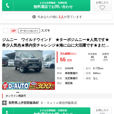
お気に入り
まずは在庫確認・見積依頼
無料通話でお問い合わせ
1人
今あなたの他に
が見ています
スズキ
UP
グーネットセレクト
ジムニー ワイルドウインド ★ターボジムニー★人気です★
希少人気色★県内安チャレンジ★海に山に大活躍です★まだ夏
に間に合いますよ★冬も勿論大活躍です★車検２年付き★
支払総額
(税込)
本体価格
諸費用
45
10
55
万円
万円
万円
年式
2006年
走行
9.7万km
車検
車検整備付
排気
660cc
整備
法定整備付
修復
なし
保証
保証無
オンライン商談可
長野県上伊那郡飯島町
Ｄ－Ａｕｔｏ南信州飯島店
お気に入り
まずは在庫確認・見積依頼