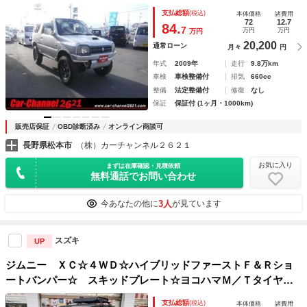
ショートバンパー フロントエプロン キーレス 盗難防止
支払総額
(税込)
本体価格
諸費用
ＡＢＳ エアバッグ パワーウィンドウ ＰＳ ＡＣ
72
12.7
84.
7
万円
万円
万円
20,200
通常ローン
月々
円
年式
2009年
走行
9.8万km
車検
車検整備付
排気
660cc
整備
法定整備付
修復
なし
保証
保証付 (1ヶ月・1000km)
販売店保証
OBD診断済み
オンライン商談可
長野県松本市
（株）カーチャンネル２６２１
お気に入り
まずは在庫確認・見積依頼
無料通話でお問い合わせ
3人
今あなたの他に
が見ています
スズキ
UP
ジムニー ＸＣ☆４ＷＤ☆ハイブリッドファーストＦ＆Ｒショ
ートバンパー☆ スキッドプレート☆ヨコハマＭ／Ｔタイヤ☆
ルーフラック☆スケルトイン給油口カバー☆デジタルインナー
支払総額
(税込)
本体価格
諸費用