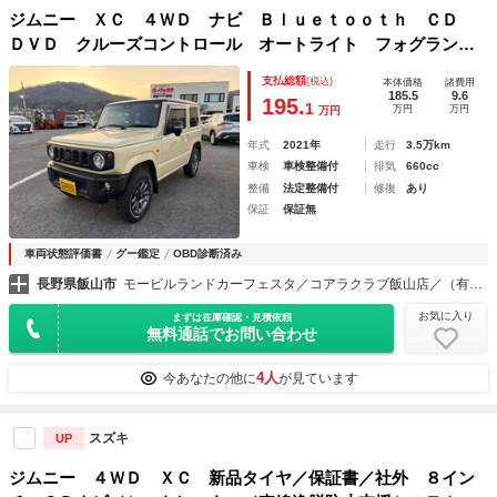
ジムニー ＸＣ ４ＷＤ ナビ Ｂｌｕｅｔｏｏｔｈ ＣＤ
ＤＶＤ クルーズコントロール オートライト フォグラン
プ ＥＴＣ シートヒーター スマートキー プッシュスター
支払総額
(税込)
本体価格
諸費用
ト
185.5
9.6
195.
1
万円
万円
万円
年式
2021年
走行
3.5万km
車検
車検整備付
排気
660cc
整備
法定整備付
修復
あり
保証
保証無
車両状態評価書
グー鑑定
OBD診断済み
長野県飯山市
モービルランドカーフェスタ／コアラクラブ飯山店／（有）松山オート
お気に入り
まずは在庫確認・見積依頼
無料通話でお問い合わせ
4人
今あなたの他に
が見ています
スズキ
UP
ジムニー ４ＷＤ ＸＣ 新品タイヤ／保証書／社外 ８イン