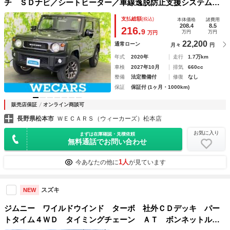
チ ＳＤナビ／シートヒーター／車線逸脱防止支援システム／
ドライブレコーダー 前後／ヘッドランプ ＬＥＤ／Ｂｌｕｅ
支払総額
(税込)
本体価格
諸費用
ｔｏｏｔｈ接続／ＥＴＣ／ＡＢＳ／横滑り防止装置
208.4
8.5
216.
9
万円
万円
万円
22,200
通常ローン
月々
円
年式
2020年
走行
1.7万km
車検
2027年10月
排気
660cc
整備
法定整備付
修復
なし
保証
保証付 (1ヶ月・1000km)
販売店保証
オンライン商談可
長野県松本市
ＷＥＣＡＲＳ（ウィーカーズ）松本店
お気に入り
まずは在庫確認・見積依頼
無料通話でお問い合わせ
1人
今あなたの他に
が見ています
スズキ
NEW
ジムニー ワイルドウインド ターボ 社外ＣＤデッキ パー
トタイム４ＷＤ タイミングチェーン ＡＴ ボンネットルー