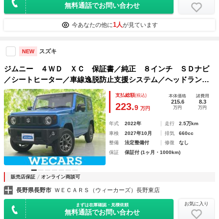
無料通話でお問い合わせ
1人
今あなたの他に
が見ています
スズキ
NEW
ジムニー ４ＷＤ ＸＣ 保証書／純正 ８インチ ＳＤナビ
／シートヒーター／車線逸脱防止支援システム／ヘッドラン
プ ＬＥＤ／Ｂｌｕｅｔｏｏｔｈ接続／ＥＴＣ／ＡＢＳ／横滑
支払総額
(税込)
本体価格
諸費用
り防止装置／アイドリングストップ／クルーズコントロール
215.6
8.3
223.
9
万円
万円
万円
年式
2022年
走行
2.5万km
車検
2027年10月
排気
660cc
整備
法定整備付
修復
なし
保証
保証付 (1ヶ月・1000km)
販売店保証
オンライン商談可
長野県長野市
ＷＥＣＡＲＳ（ウィーカーズ）長野東店
お気に入り
まずは在庫確認・見積依頼
無料通話でお問い合わせ