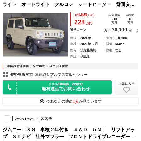
ライト オートライト クルコン シートヒーター 背面タイ
ヤ スマートキー プッシュスタート 整備記録簿
支払総額
(税込)
本体価格
諸費用
218
10
228
万円
万円
万円
30,100
通常ローン
月々
円
年式
2020年
走行
1.8万km
車検
2027年12月
排気
660cc
整備
法定整備無
修復
なし
保証
保証無
車両状態評価書
グー鑑定
ローン仮審査
長野県塩尻市
車買取りアルプス業販センター
お気に入り
まずは在庫確認・見積依頼
無料通話でお問い合わせ
1人
今あなたの他に
が見ています
スズキ
グーネットセレクト
ジムニー ＸＧ 車検２年付き ４ＷＤ ５ＭＴ リフトアッ
プ ＳＤナビ 社外マフラー フロントドライブレコーダー