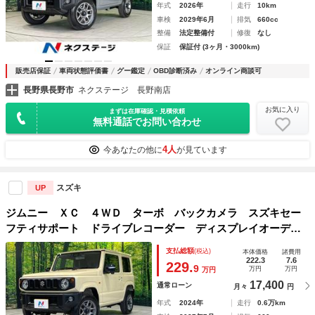
年式
2026年
走行
10km
車検
2029年6月
排気
660cc
整備
法定整備付
修復
なし
保証
保証付 (3ヶ月・3000km)
販売店保証
車両状態評価書
グー鑑定
OBD診断済み
オンライン商談可
長野県長野市
ネクステージ 長野南店
お気に入り
まずは在庫確認・見積依頼
無料通話でお問い合わせ
4人
今あなたの他に
が見ています
スズキ
UP
ジムニー ＸＣ ４ＷＤ ターボ バックカメラ スズキセー
フティサポート ドライブレコーダー ディスプレイオーディ
オ スマートキー ＬＥＤヘッド ＥＴＣ クルコン オ
支払総額
(税込)
本体価格
諸費用
ートライト オートエアコン
222.3
7.6
229.
9
万円
万円
万円
17,400
通常ローン
月々
円
年式
2024年
走行
0.6万km