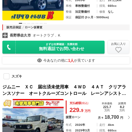
年式
2005年
走行
10.1万km
車検
車検整備付
排気
660cc
整備
法定整備付
修復
なし
保証
保証付 (3ヶ月・5000km)
販売店保証
ローン仮審査
長野県佐久市
オートクラブ．Ｋ
お気に入り
まずは在庫確認・見積依頼
無料通話でお問い合わせ
1人
今あなたの他に
が見ています
スズキ
ジムニー ＸＣ 届出済未使用車 ４ＷＤ ４ＡＴ クリアラ
ンスソナー オートクルーズコントロール レーンアシスト
衝突被害軽減システム オートライト ＬＥＤヘッドランプ
支払総額
(税込)
本体価格
諸費用
ヘッドライトウォッシャー スマートキー
221.7
8.2
229.
9
万円
万円
万円
18,700
据置ローン
月々
円
年式
2026年
走行
4km
車検
2029年3月
排気
660cc