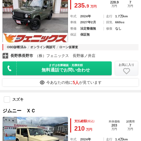
ミラー型ドラレコ☆ディスプレイオーディオ☆Ｂカメラ☆前後
228.9
7
235.
9
万円
万円
万円
牽引フック☆前席シートヒーター☆禁煙車☆
年式
2024年
走行
1.7万km
車検
2027年2月
排気
660cc
整備
法定整備無
修復
なし
保証
保証無
OBD診断済み
オンライン商談可
ローン仮審査
長野県長野市
（株）フェニックス 長野篠ノ井店
お気に入り
まずは在庫確認・見積依頼
無料通話でお問い合わせ
5人
今あなたの他に
が見ています
スズキ
ジムニー ＸＣ
支払総額
(税込)
本体価格
諸費用
203
7
210
万円
万円
万円
年式
2024年
走行
1.4万km