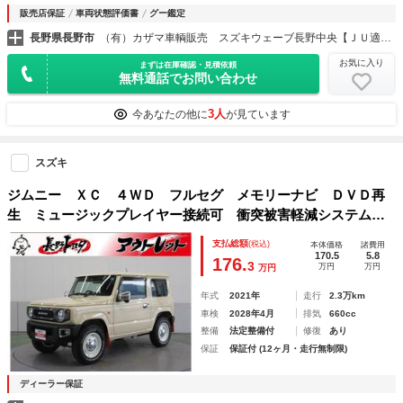
販売店保証
車両状態評価書
グー鑑定
長野県長野市
（有）カザマ車輌販売 スズキウェーブ長野中央【ＪＵ適正販売店】
お気に入り
まずは在庫確認・見積依頼
無料通話でお問い合わせ
3人
今あなたの他に
が見ています
スズキ
ジムニー ＸＣ ４ＷＤ フルセグ メモリーナビ ＤＶＤ再
生 ミュージックプレイヤー接続可 衝突被害軽減システム
ＥＴＣ ＬＥＤヘッドランプ ワンオーナー 記録簿
支払総額
(税込)
本体価格
諸費用
170.5
5.8
176.
3
万円
万円
万円
年式
2021年
走行
2.3万km
車検
2028年4月
排気
660cc
整備
法定整備付
修復
あり
保証
保証付 (12ヶ月・走行無制限)
ディーラー保証