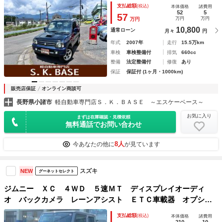
フツートンカラー シートヒーター 純正アルミ フォグラン
支払総額
(税込)
本体価格
諸費用
プ
52
5
57
万円
万円
万円
10,800
通常ローン
月々
円
年式
2007年
走行
15.5万km
車検
車検整備付
排気
660cc
整備
法定整備付
修復
あり
保証
保証付 (1ヶ月・1000km)
販売店保証
オンライン商談可
長野県小諸市
軽自動車専門店Ｓ．Ｋ．ＢＡＳＥ ～エスケーベース～
お気に入り
まずは在庫確認・見積依頼
無料通話でお問い合わせ
8人
今あなたの他に
が見ています
スズキ
NEW
グーネットセレクト
ジムニー ＸＣ ４ＷＤ ５速ＭＴ ディスプレイオーディ
オ バックカメラ レーンアシスト ＥＴＣ車載器 オプショ
ンパーツ有 プッシュスタート シートヒーター オートライ
支払総額
(税込)
本体価格
諸費用
ト 電動格納ドアミラー 社外アルミ 背面タイヤ