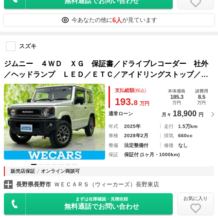
無料通話でお問い合わせ
6人
今あなたの他に
が見ています
スズキ
ジムニー ４ＷＤ ＸＧ 保証書／ドライブレコーダー 社外
／ヘッドランプ ＬＥＤ／ＥＴＣ／アイドリングストップ／禁
煙車／アルミホイール 純正 １６インチ／パワーウインドウ
支払総額
(税込)
本体価格
諸費用
／パワーステアリング／オートライト
185.3
8.5
193.
8
万円
万円
万円
18,900
通常ローン
月々
円
年式
2025年
走行
1.5万km
車検
2028年2月
排気
660cc
整備
法定整備付
修復
なし
保証
保証付 (1ヶ月・1000km)
販売店保証
オンライン商談可
長野県長野市
ＷＥＣＡＲＳ（ウィーカーズ）長野東店
お気に入り
まずは在庫確認・見積依頼
無料通話でお問い合わせ