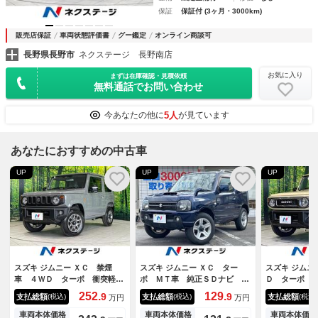
保証
保証付 (3ヶ月・3000km)
販売店保証
車両状態評価書
グー鑑定
オンライン商談可
長野県長野市
ネクステージ 長野南店
お気に入り
まずは在庫確認・見積依頼
無料通話でお問い合わせ
5人
今あなたの他に
が見ています
あなたにおすすめの中古車
UP
UP
UP
スズキ ジムニー ＸＣ 禁煙
スズキ ジムニー ＸＣ ター
スズキ ジムニ
車 ４ＷＤ ターボ 衝突軽
ボ ＭＴ車 純正ＳＤナビ ル
Ｄ ターボ 
減 アダプティブクルーズ シ
ーフレール 純正１６インチア
ディオ 衝突
252.
129.
9
9
支払総額
支払総額
支払総額
(税込)
(税込)
(税込)
万円
万円
ートヒーター ＬＥＤヘッド
ルミ Ｂｌｕｅｔｏｏｔｈ Ｃ
ター ＬＥＤ
オートエアコン オートライ
Ｄ ＤＶＤ再生 フルセグ 電
アコン オー
車両本体価格
車両本体価格
車両本体価格