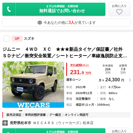
お気に入り
まずは在庫確認・見積依頼
無料通話でお問い合わせ
3人
今あなたの他に
が見ています
スズキ
UP
ジムニー ４ＷＤ ＸＣ ★★★新品タイヤ／保証書／社外
ＳＤナビ／衝突安全装置／シートヒーター／車線逸脱防止支援
システム／ドライブレコーダー 前後／ヘッドランプ ＬＥＤ
支払総額
(税込)
本体価格
諸費用
／Ｂｌｕｅｔｏｏｔｈ接続／ＥＴＣ／ＡＢＳ／横滑り防止装置
224
7.9
231.
9
万円
万円
万円
24,300
通常ローン
月々
円
年式
2021年
走行
0.7万km
車検
2026年12月
排気
660cc
整備
法定整備付
修復
なし
保証
保証付 (1ヶ月・1000km)
販売店保証
車両状態評価書
グー鑑定
オンライン商談可
長野県松本市
ＷＥＣＡＲＳ（ウィーカーズ）松本店
お気に入り
まずは在庫確認・見積依頼