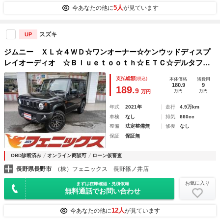
5人
今あなたの他に
が見ています
スズキ
UP
ジムニー ＸＬ☆４ＷＤ☆ワンオーナー☆ケンウッドディスプ
レイオーディオ ☆Ｂｌｕｅｔｏｏｔｈ☆ＥＴＣ☆デルタフォ
ース１６ＡＷ☆ヨコハマホワイトレタータイヤ☆前席シートヒ
支払総額
(税込)
本体価格
諸費用
ーター☆マッドフラップ☆ＵＳＢ電源☆ＥＳＰ☆フォグランプ
180.9
9
189.
9
万円
万円
万円
☆スマートキー☆禁煙車★試乗予約承り中★
年式
2021年
走行
4.9万km
車検
なし
排気
660cc
整備
法定整備無
修復
なし
保証
保証無
OBD診断済み
オンライン商談可
ローン仮審査
長野県長野市
（株）フェニックス 長野篠ノ井店
お気に入り
まずは在庫確認・見積依頼
無料通話でお問い合わせ
12人
今あなたの他に
が見ています