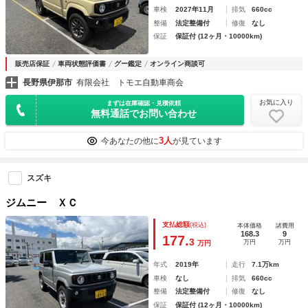
車検
2027年11月
排気
660cc
整備
法定整備付
修復
なし
保証
保証付 (12ヶ月・10000km)
販売店保証
車両状態評価書
グー鑑定
オンライン商談可
長野県伊那市
有限会社 トモエ自動車商会
お気に入り
まずは在庫確認・見積依頼
無料通話でお問い合わせ
3人
今あなたの他に
が見ています
スズキ
ジムニー ＸＣ
支払総額
(税込)
本体価格
諸費用
168.3
9
177.
3
万円
万円
万円
年式
2019年
走行
7.1万km
車検
なし
排気
660cc
整備
法定整備付
修復
なし
保証
保証付 (12ヶ月・10000km)