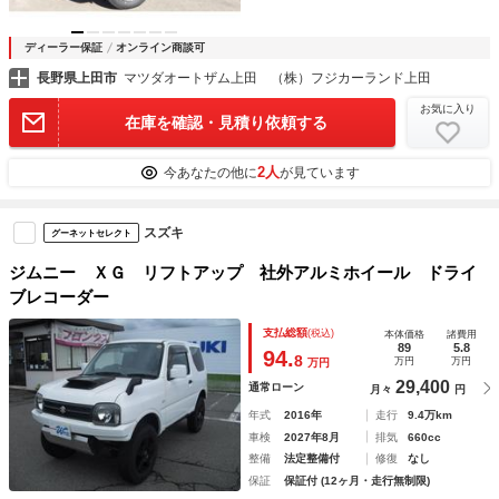
ディーラー保証
オンライン商談可
長野県上田市
マツダオートザム上田 （株）フジカーランド上田
お気に入り
在庫を確認・見積り依頼する
2人
今あなたの他に
が見ています
スズキ
グーネットセレクト
ジムニー ＸＧ リフトアップ 社外アルミホイール ドライ
ブレコーダー
支払総額
(税込)
本体価格
諸費用
89
5.8
94.
8
万円
万円
万円
29,400
通常ローン
月々
円
年式
2016年
走行
9.4万km
車検
2027年8月
排気
660cc
整備
法定整備付
修復
なし
保証
保証付 (12ヶ月・走行無制限)