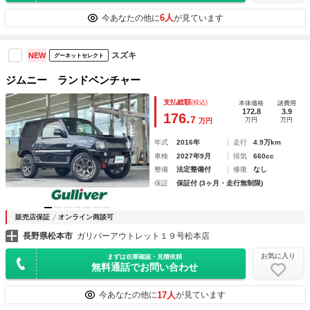
6人
今あなたの他に
が見ています
スズキ
NEW
グーネットセレクト
ジムニー ランドベンチャー
支払総額
(税込)
本体価格
諸費用
172.8
3.9
176.
7
万円
万円
万円
年式
2016年
走行
4.9万km
車検
2027年9月
排気
660cc
整備
法定整備付
修復
なし
保証
保証付 (3ヶ月・走行無制限)
販売店保証
オンライン商談可
長野県松本市
ガリバーアウトレット１９号松本店
お気に入り
まずは在庫確認・見積依頼
無料通話でお問い合わせ
17人
今あなたの他に
が見ています