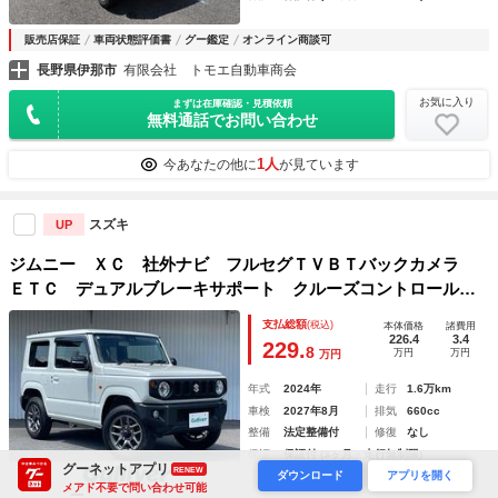
販売店保証
車両状態評価書
グー鑑定
オンライン商談可
長野県伊那市
有限会社 トモエ自動車商会
お気に入り
まずは在庫確認・見積依頼
無料通話でお問い合わせ
1人
今あなたの他に
が見ています
スズキ
UP
ジムニー ＸＣ 社外ナビ フルセグＴＶＢＴバックカメラ
ＥＴＣ デュアルブレーキサポート クルーズコントロール
クリアランスソナー 前席シートヒーター 純正フロアマッ
支払総額
(税込)
本体価格
諸費用
ト ＬＥＤヘッドライト 純正１６インチＡＷ
226.4
3.4
229.
8
万円
万円
万円
年式
2024年
走行
1.6万km
車検
2027年8月
排気
660cc
整備
法定整備付
修復
なし
保証
保証付 (3ヶ月・走行無制限)
グーネットアプリ
RENEW
ダウンロード
アプリを開く
メアド不要で問い合わせ可能