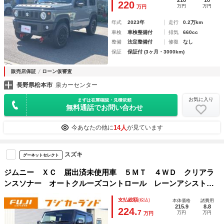
210
10
220
万円
万円
万円
年式
2023年
走行
0.2万km
車検
車検整備付
排気
660cc
整備
法定整備付
修復
なし
保証
保証付 (3ヶ月・3000km)
販売店保証
ローン仮審査
長野県松本市
泉カーセンター
お気に入り
まずは在庫確認・見積依頼
無料通話でお問い合わせ
14人
今あなたの他に
が見ています
スズキ
グーネットセレクト
ジムニー ＸＣ 届出済未使用車 ５ＭＴ ４ＷＤ クリアラ
ンスソナー オートクルーズコントロール レーンアシスト
衝突被害軽減システム オートライト ＬＥＤヘッドランプ
支払総額
(税込)
本体価格
諸費用
ヘッドライトウォッシャー アルミホイール
215.9
8.8
224.
7
万円
万円
万円