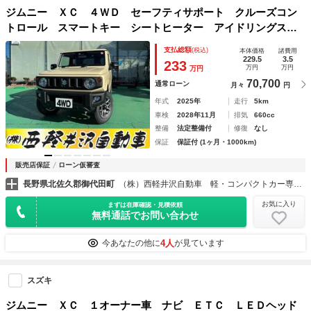
ジムニー ＸＣ ４ＷＤ セーフティサポート クルーズコン
トロール スマートキー シートヒーター アイドリングスト
ップ エアコン パワステ パワーウィンドウ ＡＢＳ 修復
支払総額
(税込)
本体価格
諸費用
歴無し 走行距離５ｋｍ
229.5
3.5
233
万円
万円
万円
70,700
通常ローン
月々
円
年式
2025年
走行
5km
車検
2028年11月
排気
660cc
整備
法定整備付
修復
なし
保証
保証付 (1ヶ月・1000km)
販売店保証
ローン仮審査
長野県北佐久郡御代田町
（株）西軽井沢自動車 軽・コンパクトカー専門店
お気に入り
まずは在庫確認・見積依頼
無料通話でお問い合わせ
4人
今あなたの他に
が見ています
スズキ
ジムニー ＸＣ １オーナー車 ナビ ＥＴＣ ＬＥＤヘッド