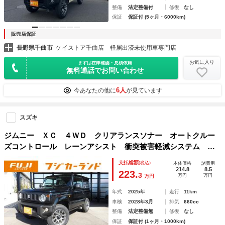
整備
法定整備付
修復
なし
保証
保証付 (5ヶ月・6000km)
販売店保証
長野県千曲市
ケイストア千曲店 軽届出済未使用車専門店
お気に入り
まずは在庫確認・見積依頼
無料通話でお問い合わせ
6人
今あなたの他に
が見ています
スズキ
ジムニー ＸＣ ４ＷＤ クリアランスソナー オートクルー
ズコントロール レーンアシスト 衝突被害軽減システム オ
ートライト ＬＥＤヘッドランプ ヘッドライトウォッシャ
支払総額
(税込)
本体価格
諸費用
ー スマートキー アイドリングストップ
214.8
8.5
223.
3
万円
万円
万円
年式
2025年
走行
11km
車検
2028年3月
排気
660cc
整備
法定整備無
修復
なし
保証
保証付 (1ヶ月・1000km)