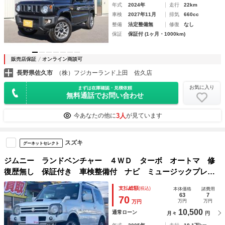
年式
2024年
走行
22km
車検
2027年11月
排気
660cc
整備
法定整備無
修復
なし
保証
保証付 (1ヶ月・1000km)
販売店保証
オンライン商談可
長野県佐久市
（株）フジカーランド上田 佐久店
お気に入り
まずは在庫確認・見積依頼
無料通話でお問い合わせ
3人
今あなたの他に
が見ています
スズキ
グーネットセレクト
ジムニー ランドベンチャー ４ＷＤ ターボ オートマ 修
復歴無し 保証付き 車検整備付 ナビ ミュージックプレイ
ヤー接続可 シートヒーター 電動格納式ドアミラー キーレ
支払総額
(税込)
本体価格
諸費用
スエントリー ＤＶＤ再生可能 ＣＤ パールホワイト
63
7
70
万円
万円
万円
10,500
通常ローン
月々
円