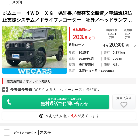
スズキ
ジムニー ４ＷＤ ＸＧ 保証書／衝突安全装置／車線逸脱防
止支援システム／ドライブレコーダー 社外／ヘッドランプ
ＬＥＤ／ＥＴＣ／ＡＢＳ／横滑り防止装置／アイドリングスト
支払総額
(税込)
本体価格
諸費用
ップ／フルセグＴＶ／禁煙車／エアバッグ 運転席
195.1
8.7
203.
8
万円
万円
万円
20,300
通常ローン
月々
円
年式
2025年
走行
0.8万km
車検
2028年6月
排気
660cc
整備
法定整備付
修復
なし
保証
保証付 (1ヶ月・1000km)
販売店保証
オンライン商談可
長野県長野市
ＷＥＣＡＲＳ（ウィーカーズ）長野東店
お気に入り
まずは在庫確認・見積依頼
無料通話でお問い合わせ
4人
今あなたの他に
が見ています
スズキ
グーネットセレクト