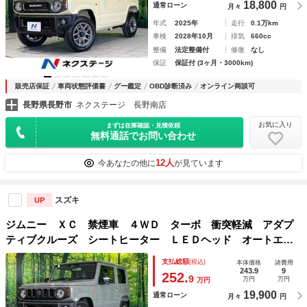
18,800
通常ローン
月々
円
年式
2025年
走行
0.1万km
車検
2028年10月
排気
660cc
整備
法定整備付
修復
なし
保証
保証付 (3ヶ月・3000km)
販売店保証
車両状態評価書
グー鑑定
OBD診断済み
オンライン商談可
長野県長野市
ネクステージ 長野南店
お気に入り
まずは在庫確認・見積依頼
無料通話でお問い合わせ
12人
今あなたの他に
が見ています
スズキ
UP
ジムニー ＸＣ 禁煙車 ４ＷＤ ターボ 衝突軽減 アダプ
ティブクルーズ シートヒーター ＬＥＤヘッド オートエア
コン オートライト スマートキー ヘッドランプウォッシャ
支払総額
(税込)
本体価格
諸費用
ー 革巻きステアリング
243.9
9
252.
9
万円
万円
万円
19,900
通常ローン
月々
円