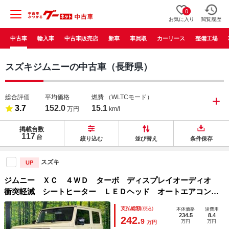
0
お気に入り
閲覧履歴
中古車
輸入車
中古車販売店
新車
車買取
カーリース
整備工場
スズキジムニーの中古車（長野県）
総合評価
平均価格
燃費
（WLTCモード）
3.7
152.0
15.1
万円
km/l
掲載台数
117
台
絞り込む
並び替え
条件保存
スズキ
UP
ジムニー ＸＣ ４ＷＤ ターボ ディスプレイオーディオ
衝突軽減 シートヒーター ＬＥＤヘッド オートエアコン
オートライト スマートキー クルコン 革巻きステアリン
支払総額
(税込)
本体価格
諸費用
グ アイドリングストップ 電動格納ミラー
234.5
8.4
242.
9
万円
万円
万円