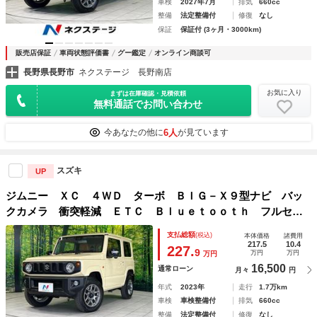
車検
2027年7月
排気
660cc
整備
法定整備付
修復
なし
保証
保証付 (3ヶ月・3000km)
販売店保証
車両状態評価書
グー鑑定
オンライン商談可
長野県長野市
ネクステージ 長野南店
お気に入り
まずは在庫確認・見積依頼
無料通話でお問い合わせ
6人
今あなたの他に
が見ています
スズキ
UP
ジムニー ＸＣ ４ＷＤ ターボ ＢＩＧ－Ｘ９型ナビ バッ
クカメラ 衝突軽減 ＥＴＣ Ｂｌｕｅｔｏｏｔｈ フルセ
グ シートヒーター ＬＥＤヘッド オートエアコン オート
支払総額
(税込)
本体価格
諸費用
ライト スマートキー 革巻きステアリング ステリモ
217.5
10.4
227.
9
万円
万円
万円
16,500
通常ローン
月々
円
年式
2023年
走行
1.7万km
車検
車検整備付
排気
660cc
整備
法定整備付
修復
なし