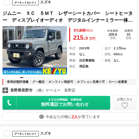
スズキ
グーネットセレクト
ジムニー ＸＣ ５ＭＴ レザーシートカバー シートヒータ
ー ディスプレイオーディオ デジタルインナーミラー一体ド
ライブレコーダー クルーズコントロール ＬＥＤヘッドライ
支払総額
(税込)
本体価格
諸費用
ト １６インチアルミ
205.9
10
215.
9
万円
万円
万円
年式
2023年
走行
2.1万km
車検
なし
排気
660cc
整備
法定整備無
修復
なし
保証
保証無
車両状態評価書
グー鑑定
オンライン商談可
オプション見積り可
ローン仮審査
長野県長野市
（株）ケーユー 長野店
お気に入り
まずは在庫確認・見積依頼
無料通話でお問い合わせ
2人
今あなたの他に
が見ています
スズキ
グーネットセレクト