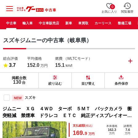
0
お気に入り
閲覧履歴
中古車
輸入車
中古車販売店
新車
車買取
カーリース
整備工場
スズキジムニーの中古車（岐阜県）
総合評価
平均価格
燃費
（WLTCモード）
3.7
152.0
15.1
万円
km/l
掲載台数
130
台
絞り込む
並び替え
条件保存
スズキ
NEW
ジムニー ＸＧ ４ＷＤ ターボ ５ＭＴ バックカメラ 衝
突軽減 禁煙車 ドラレコ ＥＴＣ 純正ディスプレイオーデ
ィオ オートハイビーム 車線逸脱警報 オートライト Ｂｌ
支払総額
(税込)
本体価格
諸費用
ｕｅｔｏｏｔｈ再生
162.3
7.6
169.
9
万円
万円
万円