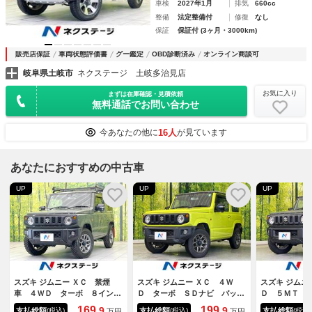
車検
2027年1月
排気
660cc
整備
法定整備付
修復
なし
保証
保証付 (3ヶ月・3000km)
販売店保証
車両状態評価書
グー鑑定
OBD診断済み
オンライン商談可
岐阜県土岐市
ネクステージ 土岐多治見店
お気に入り
まずは在庫確認・見積依頼
無料通話でお問い合わせ
16人
今あなたの他に
が見ています
あなたにおすすめの中古車
UP
UP
UP
スズキ ジムニー ＸＣ 禁煙
スズキ ジムニー ＸＣ ４Ｗ
スズキ ジムニ
車 ４ＷＤ ターボ ８インチ
Ｄ ターボ ＳＤナビ バック
Ｄ ５ＭＴ 
ナビ バックカメラ 衝突被害
カメラ 衝突軽減 禁煙車 シ
メラ 衝突軽
169.
199.
9
9
支払総額
支払総額
支払総額
(税込)
(税込)
(税込)
万円
万円