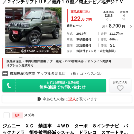
／２インチリフトＵＰ／最終１０型／純正ナビ／地デジＴＶ／
ＥＴＣ／ドラレコ／ＬＥＤヘッドライト／オープンカントリー
支払総額
(税込)
本体価格
諸費用
ＲＴタイヤ／社外マフラー／ＬＥＤヘッドライト／シートヒー
118.8
4
122.
8
万円
万円
万円
ター
8,700
通常ローン
月々
円
年式
2017年
走行
11.1万km
車検
車検整備付
排気
660cc
整備
法定整備付
修復
なし
保証
保証付 (12ヶ月・走行無制限)
販売店保証
車両状態評価書
グー鑑定
OBD診断済み
オンライン商談可
オプション見積り可
岐阜県多治見市
アップル多治見店 （株）ゴトウスバル
お気に入り
まずは在庫確認・見積依頼
無料通話でお問い合わせ
12人
今あなたの他に
が見ています
スズキ
UP
ジムニー ＸＣ 禁煙車 ４ＷＤ ターボ ８インチナビ バ
ックカメラ 衝突被害軽減システム ドラレコ スマートキ