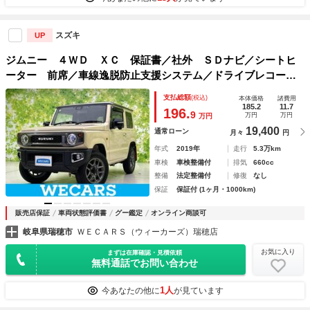
スズキ
UP
ジムニー ４ＷＤ ＸＣ 保証書／社外 ＳＤナビ／シートヒ
ーター 前席／車線逸脱防止支援システム／ドライブレコーダ
ー 社外／ヘッドランプ ＬＥＤ／Ｂｌｕｅｔｏｏｔｈ接続／
支払総額
(税込)
本体価格
諸費用
ＥＴＣ／ＡＢＳ／横滑り防止装置／クルーズコントロール
185.2
11.7
196.
9
万円
万円
万円
19,400
通常ローン
月々
円
年式
2019年
走行
5.3万km
車検
車検整備付
排気
660cc
整備
法定整備付
修復
なし
保証
保証付 (1ヶ月・1000km)
販売店保証
車両状態評価書
グー鑑定
オンライン商談可
岐阜県瑞穂市
ＷＥＣＡＲＳ（ウィーカーズ）瑞穂店
お気に入り
まずは在庫確認・見積依頼
無料通話でお問い合わせ
1人
今あなたの他に
が見ています