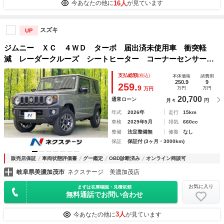
16人
今あなたの他に
が見ています
スズキ
UP
ジムニー ＸＣ ４ＷＤ ターボ 届出済未使用車 衝突軽
減 レーダークルーズ シートヒーター コーナーセンサー
スマートキー ＬＥＤヘッド オートハイビーム 車線逸脱警
支払総額
(税込)
本体価格
諸費用
報 オートライト オートエアコン
250.9
9
259.
9
万円
万円
万円
20,700
通常ローン
月々
円
年式
2026年
走行
15km
車検
2029年5月
排気
660cc
整備
法定整備無
修復
なし
保証
保証付 (3ヶ月・3000km)
販売店保証
車両状態評価書
グー鑑定
OBD診断済み
オンライン商談可
岐阜県美濃加茂市
ネクステージ 美濃加茂店
お気に入り
まずは在庫確認・見積依頼
無料通話でお問い合わせ
3人
今あなたの他に
が見ています