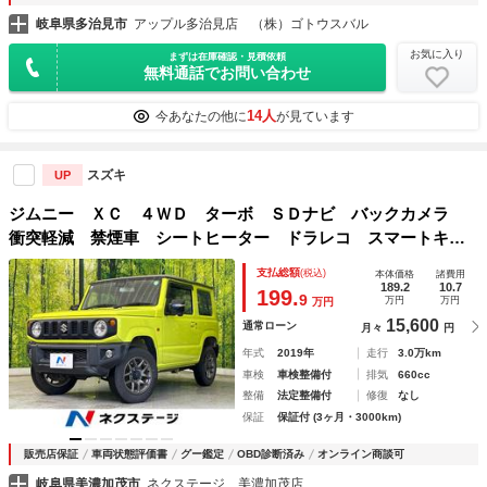
岐阜県多治見市
アップル多治見店 （株）ゴトウスバル
お気に入り
まずは在庫確認・見積依頼
無料通話でお問い合わせ
14人
今あなたの他に
が見ています
スズキ
UP
ジムニー ＸＣ ４ＷＤ ターボ ＳＤナビ バックカメラ
衝突軽減 禁煙車 シートヒーター ドラレコ スマートキ
ー ＬＥＤヘッド ＥＴＣ クルコン オートハイビーム 車
支払総額
(税込)
本体価格
諸費用
線逸脱警報 オートライト オートエアコン
189.2
10.7
199.
9
万円
万円
万円
15,600
通常ローン
月々
円
年式
2019年
走行
3.0万km
車検
車検整備付
排気
660cc
整備
法定整備付
修復
なし
保証
保証付 (3ヶ月・3000km)
販売店保証
車両状態評価書
グー鑑定
OBD診断済み
オンライン商談可
岐阜県美濃加茂市
ネクステージ 美濃加茂店