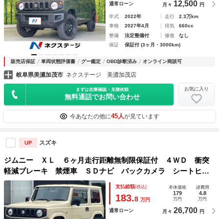
12,500
通常ローン
月々
円
年式
2022年
走行
2.3万km
車検
2027年4月
排気
660cc
整備
法定整備付
修復
なし
保証
保証付 (3ヶ月・3000km)
販売店保証
車両状態評価書
グー鑑定
OBD診断済み
オンライン商談可
岐阜県美濃加茂市
ネクステージ 美濃加茂店
お気に入り
まずは在庫確認・見積依頼
無料通話でお問い合わせ
45人
今あなたの他に
が見ています
スズキ
UP
ジムニー ＸＬ ６ヶ月走行距離無制限保証付 ４ＷＤ 衝突
軽減ブレーキ 禁煙車 ＳＤナビ バックカメラ シートヒー
タ ヒルディセントコントロール ブルートゥース フルセ
支払総額
(税込)
本体価格
諸費用
グ ＥＴＣ ドライブレコーダー ミュージックサーバ
179
4.8
183.
8
万円
万円
万円
26,700
通常ローン
月々
円