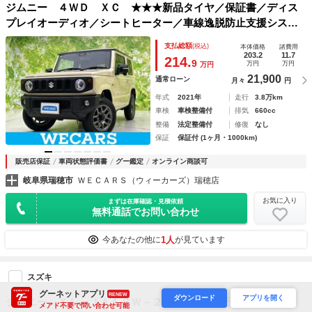
ジムニー ４ＷＤ ＸＣ ★★★新品タイヤ／保証書／ディス
プレイオーディオ／シートヒーター／車線逸脱防止支援システ
ム／ドライブレコーダー 社外／ヘッドランプ ＬＥＤ／Ｂｌ
支払総額
(税込)
本体価格
諸費用
ｕｅｔｏｏｔｈ接続／ＥＴＣ／ＡＢＳ／横滑り防止装置
203.2
11.7
214.
9
万円
万円
万円
21,900
通常ローン
月々
円
年式
2021年
走行
3.8万km
車検
車検整備付
排気
660cc
整備
法定整備付
修復
なし
保証
保証付 (1ヶ月・1000km)
販売店保証
車両状態評価書
グー鑑定
オンライン商談可
岐阜県瑞穂市
ＷＥＣＡＲＳ（ウィーカーズ）瑞穂店
お気に入り
まずは在庫確認・見積依頼
無料通話でお問い合わせ
1人
今あなたの他に
が見ています
スズキ
グーネットアプリ
RENEW
ダウンロード
アプリを開く
ジムニー ＸＬ ＪＡ１２Ｗ－２型最終 圧縮圧力測定済 Ｔ
メアド不要で問い合わせ可能