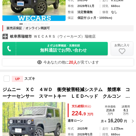
年式
2025年
走行
0.3万km
車検
2028年11月
排気
660cc
整備
法定整備無
修復
なし
保証
保証付 (1ヶ月・1000km)
販売店保証
オンライン商談可
岐阜県瑞穂市
ＷＥＣＡＲＳ（ウィーカーズ）瑞穂店
お気に入り
まずは在庫確認・見積依頼
無料通話でお問い合わせ
20人
今あなたの他に
が見ています
スズキ
UP
ジムニー ＸＣ ４ＷＤ 衝突被害軽減システム 禁煙車 コ
ーナーセンサー スマートキー ＬＥＤヘッド クルコン 純
正１６インチアルミ 車線逸脱警報 オートライト オートエ
支払総額
(税込)
本体価格
諸費用
アコン
216.8
8.1
224.
9
万円
万円
万円
16,200
通常ローン
月々
円
年式
2025年
走行
1.2万km
車検
2028年3月
排気
660cc