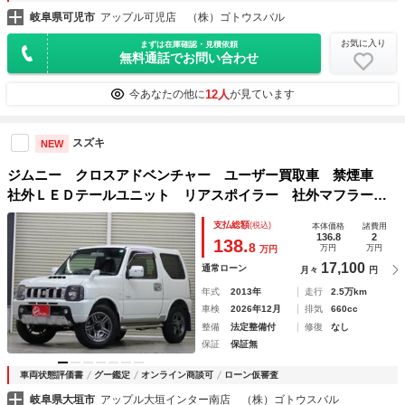
岐阜県可児市
アップル可児店 （株）ゴトウスバル
お気に入り
まずは在庫確認・見積依頼
無料通話でお問い合わせ
12人
今あなたの他に
が見ています
スズキ
NEW
ジムニー クロスアドベンチャー ユーザー買取車 禁煙車
社外ＬＥＤテールユニット リアスポイラー 社外マフラー
社外サイドパーツ 純正１６インチアルミ 合皮シート 社外
支払総額
(税込)
本体価格
諸費用
オーディオ シートヒーター 電動格納ミラー キーレスキー
136.8
2
138.
8
万円
万円
万円
17,100
通常ローン
月々
円
年式
2013年
走行
2.5万km
車検
2026年12月
排気
660cc
整備
法定整備付
修復
なし
保証
保証無
車両状態評価書
グー鑑定
オンライン商談可
ローン仮審査
岐阜県大垣市
アップル大垣インター南店 （株）ゴトウスバル