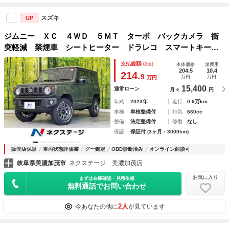
スズキ
UP
ジムニー ＸＣ ４ＷＤ ５ＭＴ ターボ バックカメラ 衝
突軽減 禁煙車 シートヒーター ドラレコ スマートキー
ＬＥＤヘッド ディスプレイオーディオ ＥＴＣ クルコン
支払総額
(税込)
本体価格
諸費用
オートハイビーム 車線逸脱警報
204.5
10.4
214.
9
万円
万円
万円
15,400
通常ローン
月々
円
年式
2023年
走行
0.9万km
車検
車検整備付
排気
660cc
整備
法定整備付
修復
なし
保証
保証付 (3ヶ月・3000km)
販売店保証
車両状態評価書
グー鑑定
OBD診断済み
オンライン商談可
岐阜県美濃加茂市
ネクステージ 美濃加茂店
お気に入り
まずは在庫確認・見積依頼
無料通話でお問い合わせ
2人
今あなたの他に
が見ています