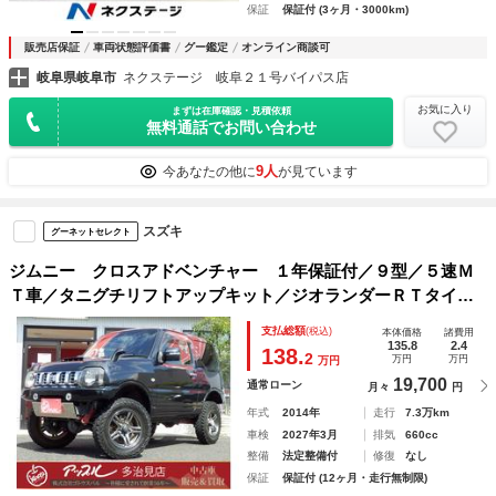
保証
保証付 (3ヶ月・3000km)
販売店保証
車両状態評価書
グー鑑定
オンライン商談可
岐阜県岐阜市
ネクステージ 岐阜２１号バイパス店
お気に入り
まずは在庫確認・見積依頼
無料通話でお問い合わせ
9人
今あなたの他に
が見ています
スズキ
グーネットセレクト
ジムニー クロスアドベンチャー １年保証付／９型／５速Ｍ
Ｔ車／タニグチリフトアップキット／ジオランダーＲＴタイヤ
／ショートバンパー／ＬＥＤテールランプ／社外ナビ／フルセ
支払総額
(税込)
本体価格
諸費用
グＴＶ／ＥＴＣ／シートヒーター／ステアリングダンパー／Ｌ
135.8
2.4
138.
2
万円
万円
万円
ＥＤヘッ
19,700
通常ローン
月々
円
年式
2014年
走行
7.3万km
車検
2027年3月
排気
660cc
整備
法定整備付
修復
なし
保証
保証付 (12ヶ月・走行無制限)