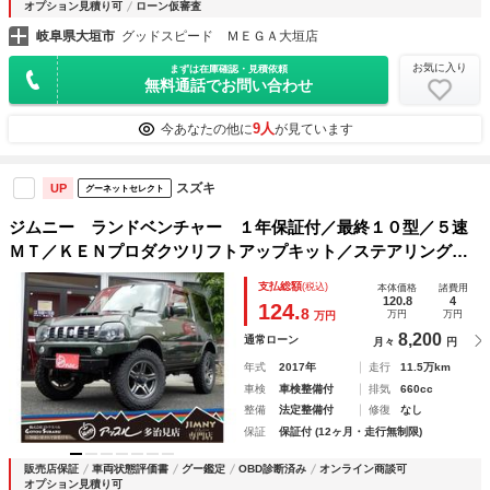
オプション見積り可
ローン仮審査
岐阜県大垣市
グッドスピード ＭＥＧＡ大垣店
お気に入り
まずは在庫確認・見積依頼
無料通話でお問い合わせ
9人
今あなたの他に
が見ています
スズキ
UP
グーネットセレクト
ジムニー ランドベンチャー １年保証付／最終１０型／５速
ＭＴ／ＫＥＮプロダクツリフトアップキット／ステアリングダ
ンパー／ジオランダーＭＴタイヤ／地デジＴＶ／ナビ／バック
支払総額
(税込)
本体価格
諸費用
カメラ／ドラレコ／ＥＴＣ／ＬＥＤヘッドライト／シートヒー
120.8
4
124.
8
万円
万円
万円
ター
8,200
通常ローン
月々
円
年式
2017年
走行
11.5万km
車検
車検整備付
排気
660cc
整備
法定整備付
修復
なし
保証
保証付 (12ヶ月・走行無制限)
販売店保証
車両状態評価書
グー鑑定
OBD診断済み
オンライン商談可
オプション見積り可