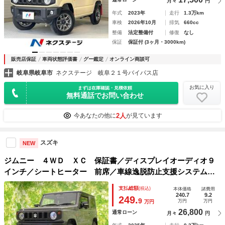
月々
円
年式
2023年
走行
1.3万km
車検
2026年10月
排気
660cc
整備
法定整備付
修復
なし
保証
保証付 (3ヶ月・3000km)
販売店保証
車両状態評価書
グー鑑定
オンライン商談可
岐阜県岐阜市
ネクステージ 岐阜２１号バイパス店
お気に入り
まずは在庫確認・見積依頼
無料通話でお問い合わせ
2人
今あなたの他に
が見ています
スズキ
NEW
ジムニー ４ＷＤ ＸＣ 保証書／ディスプレイオーディオ９
インチ／シートヒーター 前席／車線逸脱防止支援システム／
ドライブレコーダー 前後／ヘッドランプ ＬＥＤ／Ｂｌｕｅ
支払総額
(税込)
本体価格
諸費用
ｔｏｏｔｈ接続／ＥＴＣ／横滑り防止装置
240.7
9.2
249.
9
万円
万円
万円
26,800
通常ローン
月々
円