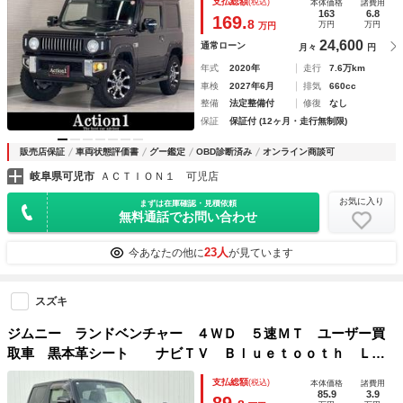
支払総額
(税込)
本体価格
諸費用
ター ＬＥＤヘッドライト クルーズコントロール
163
6.8
169.
8
万円
万円
万円
24,600
通常ローン
月々
円
年式
2020年
走行
7.6万km
車検
2027年6月
排気
660cc
整備
法定整備付
修復
なし
保証
保証付 (12ヶ月・走行無制限)
販売店保証
車両状態評価書
グー鑑定
OBD診断済み
オンライン商談可
岐阜県可児市
ＡＣＴＩＯＮ１ 可児店
お気に入り
まずは在庫確認・見積依頼
無料通話でお問い合わせ
23人
今あなたの他に
が見ています
スズキ
ジムニー ランドベンチャー ４ＷＤ ５速ＭＴ ユーザー買
取車 黒本革シート ナビＴＶ Ｂｌｕｅｔｏｏｔｈ ＬＥ
Ｄ ＥＴＣ シートヒータ 純正１６インチアルミホイール
支払総額
(税込)
本体価格
諸費用
85.9
3.9