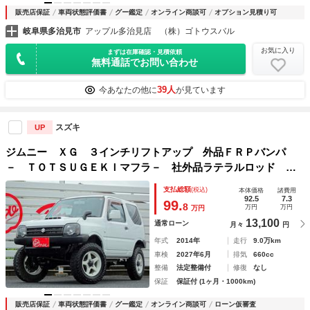
販売店保証
車両状態評価書
グー鑑定
オンライン商談可
オプション見積り可
岐阜県多治見市
アップル多治見店 （株）ゴトウスバル
お気に入り
まずは在庫確認・見積依頼
無料通話でお問い合わせ
39人
今あなたの他に
が見ています
スズキ
UP
ジムニー ＸＧ ３インチリフトアップ 外品ＦＲＰバンパ
－ ＴＯＴＳＵＧＥＫＩマフラ－ 社外品ラテラルロッド 社
外品アルミ ＹＯＫＯＨＡＭＡジオランダ－Ｍ／Ｔ ＴＡＮＩ
支払総額
(税込)
本体価格
諸費用
ＧＵＣＨＩショック＆サス フロントスキッドプレ－ト
92.5
7.3
99.
8
万円
万円
万円
13,100
通常ローン
月々
円
年式
2014年
走行
9.0万km
車検
2027年6月
排気
660cc
整備
法定整備付
修復
なし
保証
保証付 (1ヶ月・1000km)
販売店保証
車両状態評価書
グー鑑定
オンライン商談可
ローン仮審査