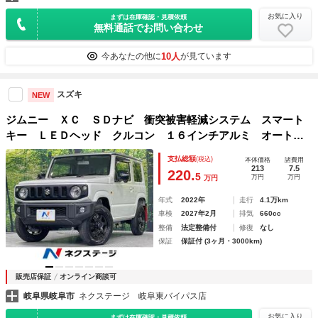
お気に入り
まずは在庫確認・見積依頼
無料通話でお問い合わせ
10人
今あなたの他に
が見ています
スズキ
NEW
ジムニー ＸＣ ＳＤナビ 衝突被害軽減システム スマート
キー ＬＥＤヘッド クルコン １６インチアルミ オートラ
イト オートエアコン Ｂｌｕｅｔｏｏｔｈ ＣＤ 地デジ
支払総額
(税込)
本体価格
諸費用
213
7.5
220.
5
万円
万円
万円
年式
2022年
走行
4.1万km
車検
2027年2月
排気
660cc
整備
法定整備付
修復
なし
保証
保証付 (3ヶ月・3000km)
販売店保証
オンライン商談可
岐阜県岐阜市
ネクステージ 岐阜東バイパス店
お気に入り
まずは在庫確認・見積依頼