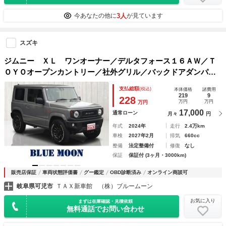
3人
今あなたの他に
が見ています
スズキ
ジムニー ＸＬ ワンオーナー／デルタフォース１６ＡＷ／Ｔ
ＯＹＯオープンカントリー／社外グリル／バックドアダンパー
／ＮＡＲＤＩステアリング／ＤＳＰオーディオ／Ｂｌｕｅｔｏ
支払総額
(税込)
本体価格
諸費用
ｏｔｈ／ＥＴＣ／禁煙車／ＬＥＤライト・フォグ
219
9
228
万円
万円
万円
17,000
通常ローン
月々
円
年式
2024年
走行
2.4万km
車検
2027年2月
排気
660cc
整備
法定整備付
修復
なし
保証
保証付 (3ヶ月・3000km)
販売店保証
車両状態評価書
グー鑑定
OBD診断済み
オンライン商談可
岐阜県可児市
ＴＡＸ新車館 （株）ブルームーン
お気に入り
まずは在庫確認・見積依頼
無料通話でお問い合わせ