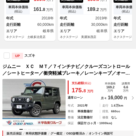
軽減システム ドラレコ スマ
ートヒーター ドラレコ スマ
トヒーター 
ートキー ＬＥＤヘッド ビル
ートキー ＬＥＤヘッド ＥＴ
トキー ＬＥ
車両本体価格
車両本体価格
車両本体価格
161.
189.
8
2
万円
万円
トインＥＴＣ クルコン 純正
Ｃ クルコン オートハイビー
プレイオーデ
(税込)
(税込)
(税込)
１６インチアルミ 車線逸脱警
ム 車線逸脱警報 オートライ
ルコン オー
年式
2018年
年式
2019年
年式
報 オートライト
ト オートエアコン
線逸脱警報
走行距離
60,000km
走行距離
30,000km
走行距離
エリア
岐阜県
エリア
岐阜県
エリア
ネクステージ 土岐多治見店
ネクステージ 美濃加茂店
ネクステージ 
スズキ
UP
ジムニー ＸＣ ＭＴ／７インチナビ／クルーズコントロール
／シートヒーター／衝突軽減ブレーキ／レーンキープ／オート
ライト／ＬＥＤヘッドライト／スマートキー／背面タイヤ／フ
支払総額
(税込)
本体価格
諸費用
ロントフォグライト／Ｂｌｕｅｔｏｏｔｈ
169.2
6.6
175.
8
万円
万円
万円
16,000
通常ローン
月々
円
年式
2021年
走行
1.6万km
車検
車検整備付
排気
660cc
整備
法定整備付
修復
なし
保証
保証付 (1ヶ月・1000km)
販売店保証
車両状態評価書
グー鑑定
OBD診断済み
オンライン商談可