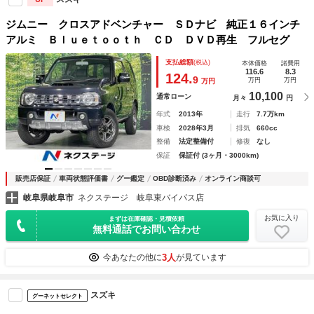
ジムニー クロスアドベンチャー ＳＤナビ 純正１６インチ
アルミ Ｂｌｕｅｔｏｏｔｈ ＣＤ ＤＶＤ再生 フルセグ
支払総額
(税込)
本体価格
諸費用
116.6
8.3
124.
9
万円
万円
万円
10,100
通常ローン
月々
円
年式
2013年
走行
7.7万km
車検
2028年3月
排気
660cc
整備
法定整備付
修復
なし
保証
保証付 (3ヶ月・3000km)
販売店保証
車両状態評価書
グー鑑定
OBD診断済み
オンライン商談可
岐阜県岐阜市
ネクステージ 岐阜東バイパス店
お気に入り
まずは在庫確認・見積依頼
無料通話でお問い合わせ
3人
今あなたの他に
が見ています
スズキ
グーネットセレクト