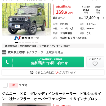
ー ＬＥＤヘッド ビルトインＥＴＣ クルコン 純正１６イ
支払総額
(税込)
本体価格
諸費用
ンチアルミ 車線逸脱警報 オートライト
161.8
8.1
169.
9
万円
万円
万円
12,400
通常ローン
月々
円
年式
2018年
走行
6.0万km
車検
2027年12月
排気
660cc
整備
法定整備付
修復
なし
保証
保証付 (3ヶ月・3000km)
販売店保証
車両状態評価書
グー鑑定
オンライン商談可
岐阜県土岐市
ネクステージ 土岐多治見店
お気に入り
まずは在庫確認・見積依頼
無料通話でお問い合わせ
8人
今あなたの他に
が見ています
スズキ
UP
ジムニー ＸＣ グレッディインタークーラー ビルシュタイ
ン 社外マフラー オーバーフェンダー １６インチブロック
タイヤ サイドステップ 背面タイヤ積込済み シートヒー