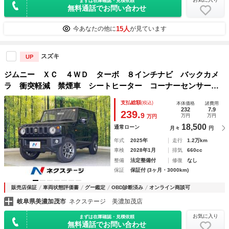
まずは在庫確認・見積依頼
無料通話でお問い合わせ
15人
今あなたの他に
が見ています
スズキ
UP
ジムニー ＸＣ ４ＷＤ ターボ ８インチナビ バックカメ
ラ 衝突軽減 禁煙車 シートヒーター コーナーセンサー
スマートキー ＬＥＤヘッド ＥＴＣ クルコン オートハイ
支払総額
(税込)
本体価格
諸費用
ビーム 車線逸脱警報 オートライト
232
7.9
239.
9
万円
万円
万円
18,500
通常ローン
月々
円
年式
2025年
走行
1.2万km
車検
2028年1月
排気
660cc
整備
法定整備付
修復
なし
保証
保証付 (3ヶ月・3000km)
販売店保証
車両状態評価書
グー鑑定
OBD診断済み
オンライン商談可
岐阜県美濃加茂市
ネクステージ 美濃加茂店
お気に入り
まずは在庫確認・見積依頼
無料通話でお問い合わせ