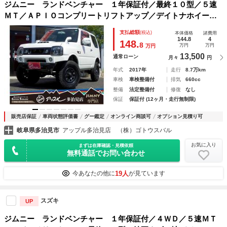
ジムニー ランドベンチャー １年保証付／最終１０型／５速
ＭＴ／ＡＰＩＯコンプリートリフトアップ／デイトナホイール
／ジオランダーＭＴタイヤ／ＬＥＤヘッド＆テール／社外エア
支払総額
(税込)
本体価格
諸費用
クリ＆ブローオフバルブ／ブースト計／シートヒーター／ＥＴ
144.8
4
148.
8
万円
万円
万円
Ｃ
13,500
通常ローン
月々
円
年式
2017年
走行
8.7万km
車検
車検整備付
排気
660cc
整備
法定整備付
修復
なし
保証
保証付 (12ヶ月・走行無制限)
販売店保証
車両状態評価書
グー鑑定
オンライン商談可
オプション見積り可
岐阜県多治見市
アップル多治見店 （株）ゴトウスバル
お気に入り
まずは在庫確認・見積依頼
無料通話でお問い合わせ
19人
今あなたの他に
が見ています
スズキ
UP
ジムニー ランドベンチャー １年保証付／４ＷＤ／５速ＭＴ