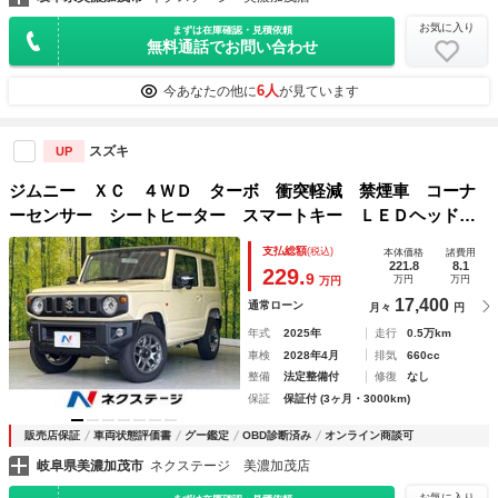
お気に入り
まずは在庫確認・見積依頼
無料通話でお問い合わせ
6人
今あなたの他に
が見ています
スズキ
UP
ジムニー ＸＣ ４ＷＤ ターボ 衝突軽減 禁煙車 コーナ
ーセンサー シートヒーター スマートキー ＬＥＤヘッド
クルコン オートハイビーム 車線逸脱警報 オートライト
支払総額
(税込)
本体価格
諸費用
オートエアコン ステアリングスイッチ
221.8
8.1
229.
9
万円
万円
万円
17,400
通常ローン
月々
円
年式
2025年
走行
0.5万km
車検
2028年4月
排気
660cc
整備
法定整備付
修復
なし
保証
保証付 (3ヶ月・3000km)
販売店保証
車両状態評価書
グー鑑定
OBD診断済み
オンライン商談可
岐阜県美濃加茂市
ネクステージ 美濃加茂店
お気に入り