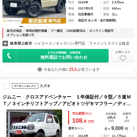
年式
2020年
走行
5.9万km
車検
2027年9月
排気
660cc
整備
法定整備付
修復
なし
保証
保証付 (6ヶ月・走行無制限)
販売店保証
車両状態評価書
グー鑑定
OBD診断済み
オンライン商談可
オプション見積り可
岐阜県土岐市
ハイエース／キャラバン専門店 ファイントラスト土岐店
お気に入り
まずは在庫確認・見積依頼
無料通話でお問い合わせ
21人
今あなたの他に
が見ています
スズキ
グーネットセレクト
ジムニー クロスアドベンチャー １年保証付／９型／５速Ｍ
Ｔ／３インチリフトアップ／アピオトツゲキマフラー／ディス
プレイオーディオ／バックカメラ／デジタルインナーミラー／
支払総額
(税込)
本体価格
諸費用
ＬＥＤヘッド／シートヒーター／オープンカントリーＲ／Ｔタ
105.8
3
108.
8
万円
万円
万円
イヤ
9,000
通常ローン
月々
円
年式
2012年
走行
11.7万km