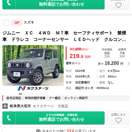
無料通話でお問い合わせ
スズキ
UP
ジムニー ＸＣ ４ＷＤ ＭＴ車 セーフティサポート 禁煙
車 ドラレコ コーナーセンサー ＬＥＤヘッド クルコン
オートハイビーム 純正１６インチアルミ 車線逸脱警報 オ
支払総額
(税込)
本体価格
諸費用
ートライト オートエアコン スマートキー
212
7.9
219.
9
万円
万円
万円
16,200
通常ローン
月々
円
年式
2025年
走行
0.5万km
車検
2028年1月
排気
660cc
整備
法定整備付
修復
なし
保証
保証付 (3ヶ月・3000km)
販売店保証
車両状態評価書
グー鑑定
オンライン商談可
岐阜県大垣市
ネクステージ 大垣店
お気に入り
まずは在庫確認・見積依頼
無料通話でお問い合わせ
13人
今あなたの他に
が見ています