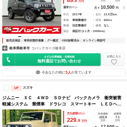
89.
8
万円
万円
万円
10,500
通常ローン
月々
円
年式
2017年
走行
13.0万km
車検
車検整備付
排気
660cc
整備
法定整備付
修復
なし
保証
保証付 (1ヶ月・1000km)
販売店保証
車両状態評価書
グー鑑定
OBD診断済み
オンライン商談可
岐阜県岐阜市
コバックカーズ岐阜店
お気に入り
まずは在庫確認・見積依頼
無料通話でお問い合わせ
5人
今あなたの他に
が見ています
スズキ
UP
ジムニー ＸＣ ４ＷＤ ＳＤナビ バックカメラ 衝突被害
軽減システム 禁煙車 ドラレコ スマートキー ＬＥＤヘッ
ド ビルトインＥＴＣ クルコン 純正１６インチアルミ オ
支払総額
(税込)
本体価格
諸費用
ートハイビーム 車線逸脱警報 オートライト
222.8
7.1
229.
9
万円
万円
万円
17,500
通常ローン