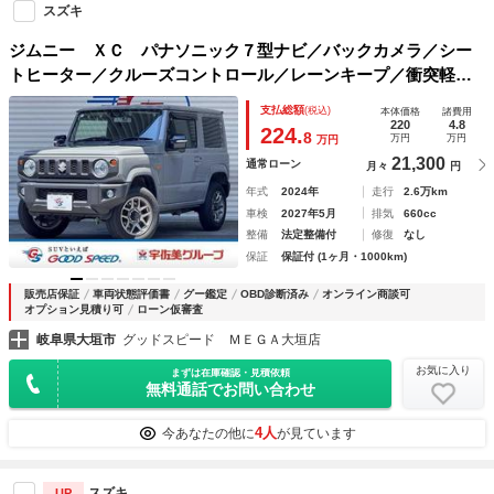
スズキ
ジムニー ＸＣ パナソニック７型ナビ／バックカメラ／シー
トヒーター／クルーズコントロール／レーンキープ／衝突軽減
ブレーキ／オートエアコン／クリアランスソナー／ＥＴＣ／ド
支払総額
(税込)
本体価格
諸費用
ライブレコーダー／スマートキー／ＬＥＤヘッド
220
4.8
224.
8
万円
万円
万円
21,300
通常ローン
月々
円
年式
2024年
走行
2.6万km
車検
2027年5月
排気
660cc
整備
法定整備付
修復
なし
保証
保証付 (1ヶ月・1000km)
販売店保証
車両状態評価書
グー鑑定
OBD診断済み
オンライン商談可
オプション見積り可
ローン仮審査
岐阜県大垣市
グッドスピード ＭＥＧＡ大垣店
お気に入り
まずは在庫確認・見積依頼
無料通話でお問い合わせ
4人
今あなたの他に
が見ています
スズキ
UP