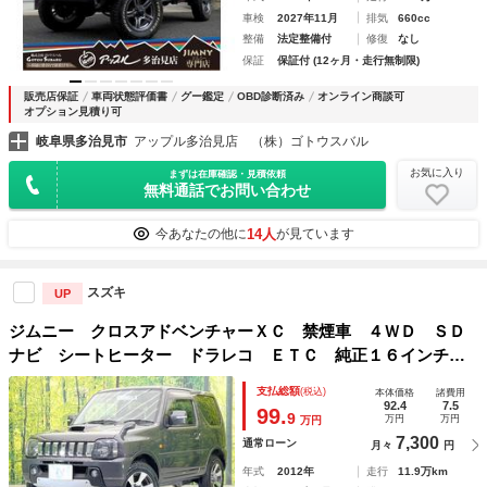
車検
2027年11月
排気
660cc
整備
法定整備付
修復
なし
保証
保証付 (12ヶ月・走行無制限)
販売店保証
車両状態評価書
グー鑑定
OBD診断済み
オンライン商談可
オプション見積り可
岐阜県多治見市
アップル多治見店 （株）ゴトウスバル
お気に入り
まずは在庫確認・見積依頼
無料通話でお問い合わせ
14人
今あなたの他に
が見ています
スズキ
UP
ジムニー クロスアドベンチャーＸＣ 禁煙車 ４ＷＤ ＳＤ
ナビ シートヒーター ドラレコ ＥＴＣ 純正１６インチア
ルミ ＣＤ 地デジ
支払総額
(税込)
本体価格
諸費用
92.4
7.5
99.
9
万円
万円
万円
7,300
通常ローン
月々
円
年式
2012年
走行
11.9万km