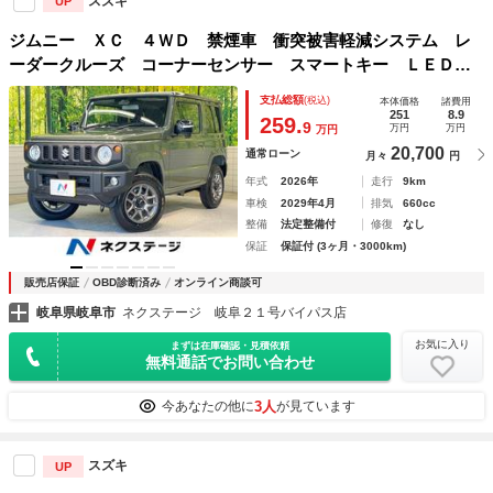
スズキ
UP
ジムニー ＸＣ ４ＷＤ 禁煙車 衝突被害軽減システム レ
ーダークルーズ コーナーセンサー スマートキー ＬＥＤヘ
ッド 純正１６インチアルミ 車線逸脱警報 オートライト
支払総額
(税込)
本体価格
諸費用
オートエアコン
251
8.9
259.
9
万円
万円
万円
20,700
通常ローン
月々
円
年式
2026年
走行
9km
車検
2029年4月
排気
660cc
整備
法定整備付
修復
なし
保証
保証付 (3ヶ月・3000km)
販売店保証
OBD診断済み
オンライン商談可
岐阜県岐阜市
ネクステージ 岐阜２１号バイパス店
お気に入り
まずは在庫確認・見積依頼
無料通話でお問い合わせ
3人
今あなたの他に
が見ています
スズキ
UP