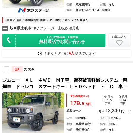
整備
法定整備付
修復
なし
保証
保証付 (3ヶ月・3000km)
販売店保証
車両状態評価書
グー鑑定
オンライン商談可
岐阜県土岐市
ネクステージ 土岐多治見店
お気に入り
まずは在庫確認・見積依頼
無料通話でお問い合わせ
4人
今あなたの他に
が見ています
スズキ
UP
ジムニー ＸＬ ４ＷＤ ＭＴ車 衝突被害軽減システム 禁
煙車 ドラレコ スマートキー ＬＥＤヘッド ＥＴＣ 車線
逸脱警報 オートライト オートエアコン Ｂｌｕｅｔｏｏｔ
支払総額
(税込)
本体価格
諸費用
ｈ ＬＥＤフォグ
169.5
10.4
179.
9
万円
万円
万円
13,300
通常ローン
月々
円
年式
2023年
走行
3.2万km
車検
車検整備付
排気
660cc
整備
法定整備付
修復
なし