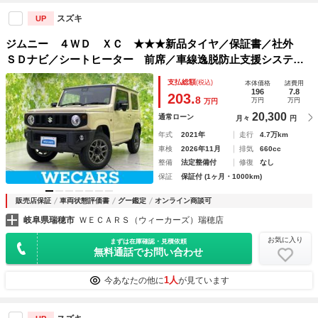
スズキ
UP
ジムニー ４ＷＤ ＸＣ ★★★新品タイヤ／保証書／社外
ＳＤナビ／シートヒーター 前席／車線逸脱防止支援システム
／ヘッドランプ ＬＥＤ／Ｂｌｕｅｔｏｏｔｈ接続／ＡＢＳ／
支払総額
(税込)
本体価格
諸費用
横滑り防止装置／クルーズコントロール／バックモニター
196
7.8
203.
8
万円
万円
万円
20,300
通常ローン
月々
円
年式
2021年
走行
4.7万km
車検
2026年11月
排気
660cc
整備
法定整備付
修復
なし
保証
保証付 (1ヶ月・1000km)
販売店保証
車両状態評価書
グー鑑定
オンライン商談可
岐阜県瑞穂市
ＷＥＣＡＲＳ（ウィーカーズ）瑞穂店
お気に入り
まずは在庫確認・見積依頼
無料通話でお問い合わせ
1人
今あなたの他に
が見ています