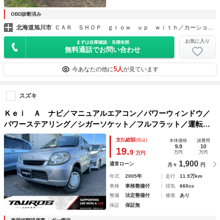
OBD診断済み
北海道旭川市
ＣＡＲ ＳＨＯＰ ｇｒｏｗ ｕｐ ｗｉｔｈ／カーショップグローアップウィズ
お気に入り
まずは在庫確認・見積依頼
無料通話でお問い合わせ
5人
今あなたの他に
が見ています
スズキ
Ｋｅｉ Ａ ナビ／マニュアルエアコン／パワーウィンドウ／
パワーステアリング／シガーソケット／フルフラット／運転席
エアバック／助手席エアバック／バイザー
支払総額
(税込)
本体価格
諸費用
9.9
10
19.
9
万円
万円
万円
1,900
通常ローン
月々
円
年式
2005年
走行
11.9万km
車検
車検整備付
排気
660cc
整備
法定整備付
修復
あり
保証
保証無