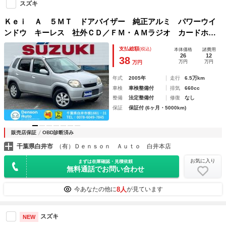
スズキ
Ｋｅｉ Ａ ５ＭＴ ドアバイザー 純正アルミ パワーウイ
ンドウ キーレス 社外ＣＤ／ＦＭ・ＡＭラジオ カードホル
ダー Ｒスポイラー スペアタイヤ
支払総額
(税込)
本体価格
諸費用
26
12
38
万円
万円
万円
年式
2005年
走行
6.5万km
車検
車検整備付
排気
660cc
整備
法定整備付
修復
なし
保証
保証付 (6ヶ月・5000km)
販売店保証
OBD診断済み
千葉県白井市
（有）Ｄｅｎｓｏｎ Ａｕｔｏ 白井本店
お気に入り
まずは在庫確認・見積依頼
無料通話でお問い合わせ
8人
今あなたの他に
が見ています
スズキ
NEW