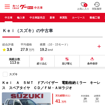
0
お気に入り
閲覧履歴
中古車
輸入車
中古車販売店
新車
車買取
カーリース
整備工場
Ｋｅｉ（スズキ）の中古車
総合評価
平均価格
燃費
（10・15モード）
3.9
27.9
19.2
万円
km/l
掲載台数
113
台
絞り込む
並び替え
条件保存
スズキ
Ｋｅｉ Ａ ５ＭＴ ドアバイザー 電動格納ミラー キーレ
ス スペアタイヤ ＣＤ／ＦＭ・ＡＭラジオ
支払総額
(税込)
本体価格
諸費用
29
12
41
万円
万円
万円