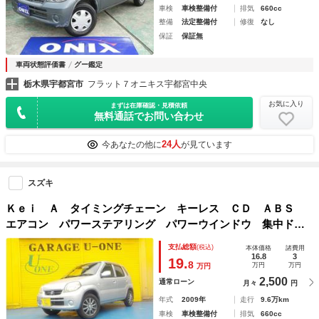
車検
車検整備付
排気
660cc
整備
法定整備付
修復
なし
保証
保証無
車両状態評価書
グー鑑定
栃木県宇都宮市
フラット７オニキス宇都宮中央
お気に入り
まずは在庫確認・見積依頼
無料通話でお問い合わせ
24人
今あなたの他に
が見ています
スズキ
Ｋｅｉ Ａ タイミングチェーン キーレス ＣＤ ＡＢＳ
エアコン パワーステアリング パワーウインドウ 集中ドア
ロック デュアルエアバッグ ＡＭＦＭラジオ 一年保証
支払総額
(税込)
本体価格
諸費用
16.8
3
19.
8
万円
万円
万円
2,500
通常ローン
月々
円
年式
2009年
走行
9.6万km
車検
車検整備付
排気
660cc