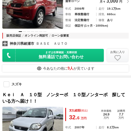
3,000
通常ローン
月々
円
年式
2006年
走行
19.1万km
車検
車検整備付
排気
660cc
整備
法定整備付
修復
あり
保証
保証付 (1ヶ月・1000km)
販売店保証
オンライン商談可
ローン仮審査
神奈川県綾瀬市
ＢＡＳＥ ＡＵＴＯ
お気に入り
まずは在庫確認・見積依頼
無料通話でお問い合わせ
9人
今あなたの他に
が見ています
スズキ
Ｋｅｉ Ａ １０型 ノンターボ １０型ノンターボ 探して
いる方へ届け！！
支払総額
(税込)
本体価格
諸費用
24.9
7.7
32.
6
万円
万円
万円
年式
2007年
走行
8.2万km