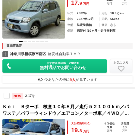
17.
9
万円
万円
万円
年式
2002年
走行
10.0万km
車検
2027年12月
排気
660cc
整備
法定整備無
修復
なし
保証
保証付 (10ヶ月・走行無制限)
販売店保証
神奈川県相模原市南区
格安軽自動車ＴＭＲ
お気に入り
まずは在庫確認・見積依頼
無料通話でお問い合わせ
5人
今あなたの他に
が見ています
スズキ
NEW
Ｋｅｉ Ｂターボ 検査１０年８月／走行５２１００ｋｍ／パ
ワステ／パワーウィンドウ／エアコン／ターボ車／４ＷＤ／タ
イミングチェーン車両
支払総額
(税込)
本体価格
諸費用
9.8
10
19.
8
万円
万円
万円