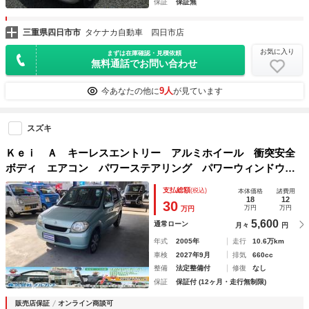
保証
保証無
三重県四日市市
タケナカ自動車 四日市店
お気に入り
まずは在庫確認・見積依頼
無料通話でお問い合わせ
9人
今あなたの他に
が見ています
スズキ
Ｋｅｉ Ａ キーレスエントリー アルミホイール 衝突安全
ボディ エアコン パワーステアリング パワーウィンドウ
運転席エアバッグ 助手席エアバッグ
支払総額
(税込)
本体価格
諸費用
18
12
30
万円
万円
万円
5,600
通常ローン
月々
円
年式
2005年
走行
10.6万km
車検
2027年9月
排気
660cc
整備
法定整備付
修復
なし
保証
保証付 (12ヶ月・走行無制限)
販売店保証
オンライン商談可