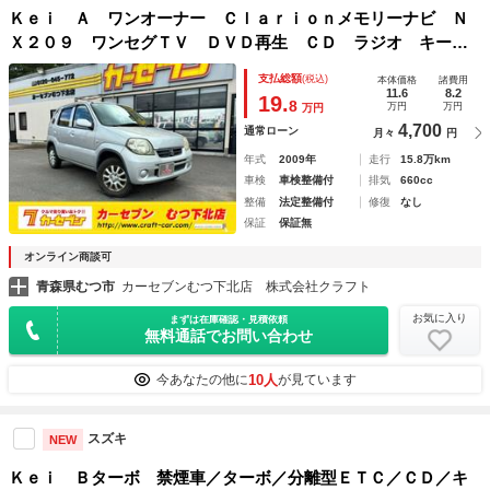
Ｋｅｉ Ａ ワンオーナー Ｃｌａｒｉｏｎメモリーナビ Ｎ
Ｘ２０９ ワンセグＴＶ ＤＶＤ再生 ＣＤ ラジオ キーレ
ス 取扱説明書 保証書 メンテナンスノート 純正アルミホ
支払総額
(税込)
本体価格
諸費用
イール
11.6
8.2
19.
8
万円
万円
万円
4,700
通常ローン
月々
円
年式
2009年
走行
15.8万km
車検
車検整備付
排気
660cc
整備
法定整備付
修復
なし
保証
保証無
オンライン商談可
青森県むつ市
カーセブンむつ下北店 株式会社クラフト
お気に入り
まずは在庫確認・見積依頼
無料通話でお問い合わせ
10人
今あなたの他に
が見ています
スズキ
NEW
Ｋｅｉ Ｂターボ 禁煙車／ターボ／分離型ＥＴＣ／ＣＤ／キ