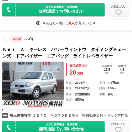
お気に入り
まずは在庫確認・見積依頼
無料通話でお問い合わせ
10人
今あなたの他に
が見ています
スズキ
NEW
Ｋｅｉ Ａ キーレス パワーウィンドウ タイミングチェー
ン式 ドアバイザー エアバッグ ライトレベライザー
支払総額
(税込)
本体価格
諸費用
15.5
4.5
20
万円
万円
万円
年式
2008年
走行
4.4万km
車検
2027年7月
排気
660cc
整備
法定整備無
修復
あり
保証
保証無
埼玉県熊谷市
ＺＥＲＯ ＭＯＴＯＲＳ熊谷 軽自動車＆軽トラック専門店
お気に入り
まずは在庫確認・見積依頼
無料通話でお問い合わせ