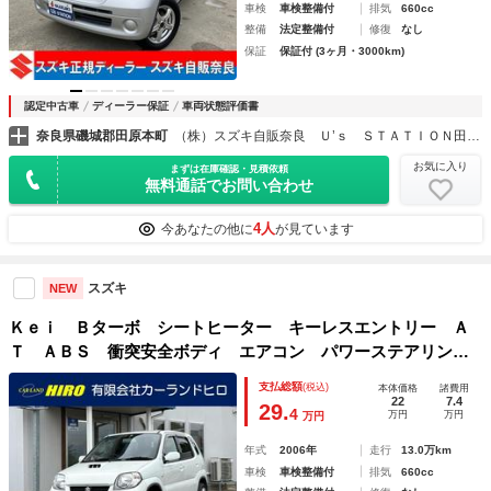
車検
車検整備付
排気
660cc
整備
法定整備付
修復
なし
保証
保証付 (3ヶ月・3000km)
認定中古車
ディーラー保証
車両状態評価書
奈良県磯城郡田原本町
（株）スズキ自販奈良 Ｕ’ｓ ＳＴＡＴＩＯＮ田原本
お気に入り
まずは在庫確認・見積依頼
無料通話でお問い合わせ
4人
今あなたの他に
が見ています
スズキ
NEW
Ｋｅｉ Ｂターボ シートヒーター キーレスエントリー Ａ
Ｔ ＡＢＳ 衝突安全ボディ エアコン パワーステアリン
グ パワーウィンドウ
支払総額
(税込)
本体価格
諸費用
22
7.4
29.
4
万円
万円
万円
年式
2006年
走行
13.0万km
車検
車検整備付
排気
660cc