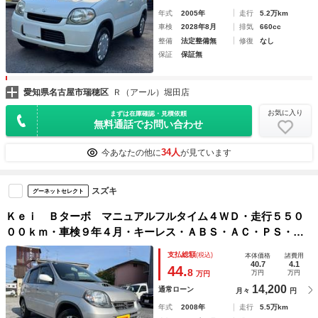
年式
2005年
走行
5.2万km
車検
2028年8月
排気
660cc
整備
法定整備無
修復
なし
保証
保証無
愛知県名古屋市瑞穂区
Ｒ（アール）堀田店
お気に入り
まずは在庫確認・見積依頼
無料通話でお問い合わせ
34人
今あなたの他に
が見ています
スズキ
グーネットセレクト
Ｋｅｉ Ｂターボ マニュアルフルタイム４ＷＤ・走行５５０
００ｋｍ・車検９年４月・キーレス・ＡＢＳ・ＡＣ・ＰＳ・Ｐ
Ｗ・ＷエアＢ・電動ミラー・ドアバイザー・フロアーマット・
支払総額
(税込)
本体価格
諸費用
１４インチホイル冬タイヤ（１６５／７０－１４）装着
40.7
4.1
44.
8
万円
万円
万円
14,200
通常ローン
月々
円
年式
2008年
走行
5.5万km