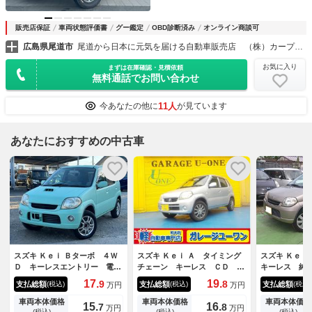
販売店保証
車両状態評価書
グー鑑定
OBD診断済み
オンライン商談可
広島県尾道市
尾道から日本に元気を届ける自動車販売店 （株）カープランニング広島
お気に入り
まずは在庫確認・見積依頼
無料通話でお問い合わせ
11人
今あなたの他に
が見ています
あなたにおすすめの中古車
スズキ Ｋｅｉ Ｂターボ ４Ｗ
スズキ Ｋｅｉ Ａ タイミング
スズキ Ｋｅ
Ｄ キーレスエントリー 電動
チェーン キーレス ＣＤ Ａ
キーレス 純
格納ミラー ＡＴ ＣＤ アル
ＢＳ エアコン パワーステア
Ｗエアバック
17.
19.
9
8
支払総額
支払総額
支払総額
(税込)
(税込)
(税込)
万円
万円
ミホイール 衝突安全ボディ
リング パワーウインドウ 集
エアコン パワーステアリン
中ドアロック デュアルエアバ
車両本体価格
車両本体価格
車両本体価格
15.
16.
7
8
万円
万円
グ パワーウィンドウ
ッグ ＡＭＦＭラジオ 一年保
(税込)
(税込)
(税込)