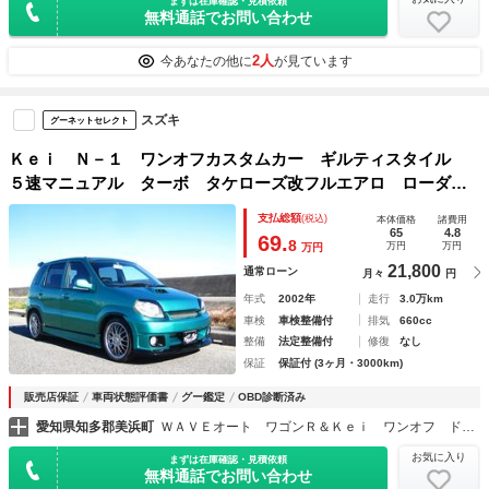
まずは在庫確認・見積依頼
無料通話でお問い合わせ
2人
今あなたの他に
が見ています
スズキ
グーネットセレクト
Ｋｅｉ Ｎ－１ ワンオフカスタムカー ギルティスタイル
５速マニュアル ターボ タケローズ改フルエアロ ローダウ
ン 社外スポーツマフラー １６インチアルミ 新品タイヤ
支払総額
(税込)
本体価格
諸費用
オリジナルアイライン オリジナルカラー
65
4.8
69.
8
万円
万円
万円
21,800
通常ローン
月々
円
年式
2002年
走行
3.0万km
車検
車検整備付
排気
660cc
整備
法定整備付
修復
なし
保証
保証付 (3ヶ月・3000km)
販売店保証
車両状態評価書
グー鑑定
OBD診断済み
愛知県知多郡美浜町
ＷＡＶＥオート ワゴンＲ＆Ｋｅｉ ワンオフ ドレスアップカー専門店
お気に入り
まずは在庫確認・見積依頼
無料通話でお問い合わせ