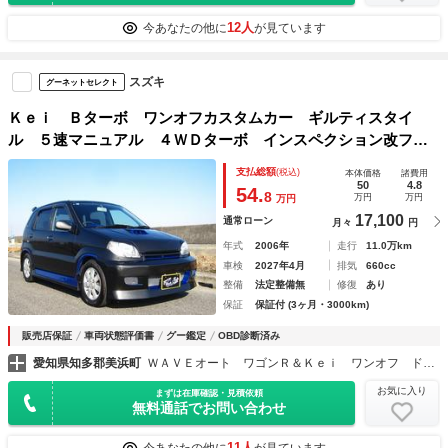
12人
今あなたの他に
が見ています
スズキ
グーネットセレクト
Ｋｅｉ Ｂターボ ワンオフカスタムカー ギルティスタイ
ル ５速マニュアル ４ＷＤターボ インスペクション改フル
エアロ ローダウン 社外マフラー 社外エアクリーナー
支払総額
(税込)
本体価格
諸費用
社外シフトノブ オリジナルカラー色替えオールペイント
50
4.8
54.
8
万円
万円
万円
17,100
通常ローン
月々
円
年式
2006年
走行
11.0万km
車検
2027年4月
排気
660cc
整備
法定整備無
修復
あり
保証
保証付 (3ヶ月・3000km)
販売店保証
車両状態評価書
グー鑑定
OBD診断済み
愛知県知多郡美浜町
ＷＡＶＥオート ワゴンＲ＆Ｋｅｉ ワンオフ ドレスアップカー専門店
お気に入り
まずは在庫確認・見積依頼
無料通話でお問い合わせ
11人
今あなたの他に
が見ています