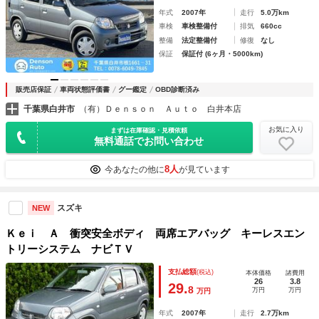
年式
2007年
走行
5.0万km
車検
車検整備付
排気
660cc
整備
法定整備付
修復
なし
保証
保証付 (6ヶ月・5000km)
販売店保証
車両状態評価書
グー鑑定
OBD診断済み
千葉県白井市
（有）Ｄｅｎｓｏｎ Ａｕｔｏ 白井本店
お気に入り
まずは在庫確認・見積依頼
無料通話でお問い合わせ
8人
今あなたの他に
が見ています
スズキ
NEW
Ｋｅｉ Ａ 衝突安全ボディ 両席エアバッグ キーレスエン
トリーシステム ナビＴＶ
支払総額
(税込)
本体価格
諸費用
26
3.8
29.
8
万円
万円
万円
年式
2007年
走行
2.7万km