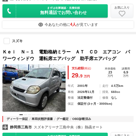
お気に入り
まずは在庫確認・見積依頼
無料通話でお問い合わせ
4人
今あなたの他に
が見ています
スズキ
Ｋｅｉ Ｎ－１ 電動格納ミラー ＡＴ ＣＤ エアコン パ
ワーウィンドウ 運転席エアバッグ 助手席エアバッグ
支払総額
(税込)
本体価格
諸費用
23
6.9
29.
9
万円
万円
万円
年式
2001年
走行
4.5万km
車検
2026年11月
排気
660cc
整備
法定整備付
修復
なし
保証
保証付 (3ヶ月・3000km)
ディーラー保証
車両状態評価書
グー鑑定
OBD診断済み
静岡県三島市
スズキアリーナ三島中央（株）熱函オート
お気に入り