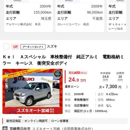
証
年式
2004年
年式
2009年
年式
走行距離
155,000km
走行距離
96,000km
走行距離
エリア
埼玉県
エリア
千葉県
エリア
アルマージ株式会社 本店
ガレージユーワン 柏店
Ｍ’ｓＧａｒａ
レージ仙台 （
スズキ
UP
グーネットセレクト
Ｋｅｉ Ａスペシャル 車検整備付 純正アルミ 電動格納ミ
ラー キーレス 衝突安全ボディ
支払総額
(税込)
本体価格
諸費用
14.9
10
24.
9
万円
万円
万円
7,300
通常ローン
月々
円
年式
2006年
走行
9.4万km
車検
車検整備付
排気
660cc
整備
法定整備付
修復
なし
保証
保証付 (1ヶ月・1000km)
販売店保証
オンライン商談可
ローン仮審査
宮崎県日向市
スズキオート宮崎（吉岡商事株式会社）