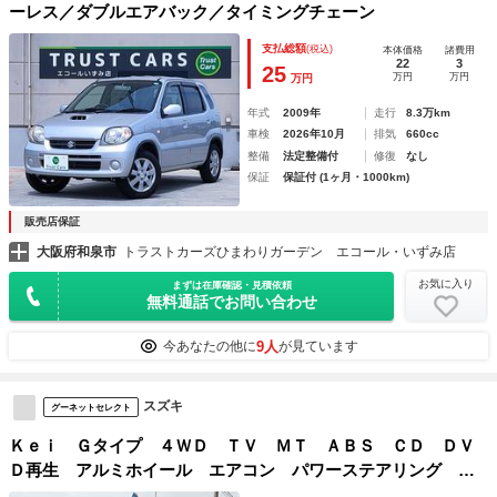
ーレス／ダブルエアバック／タイミングチェーン
支払総額
(税込)
本体価格
諸費用
22
3
25
万円
万円
万円
年式
2009年
走行
8.3万km
車検
2026年10月
排気
660cc
整備
法定整備付
修復
なし
保証
保証付 (1ヶ月・1000km)
販売店保証
大阪府和泉市
トラストカーズひまわりガーデン エコール・いずみ店
お気に入り
まずは在庫確認・見積依頼
無料通話でお問い合わせ
9人
今あなたの他に
が見ています
スズキ
グーネットセレクト
Ｋｅｉ Ｇタイプ ４ＷＤ ＴＶ ＭＴ ＡＢＳ ＣＤ ＤＶ
Ｄ再生 アルミホイール エアコン パワーステアリング パ
ワーウィンドウ