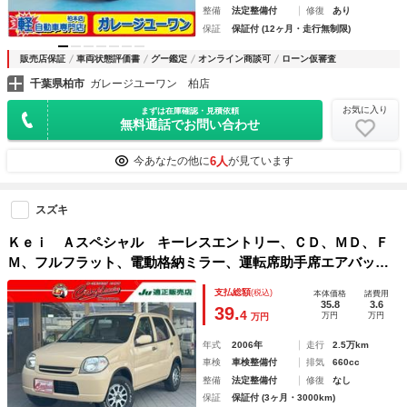
整備
法定整備付
修復
あり
保証
保証付 (12ヶ月・走行無制限)
販売店保証
車両状態評価書
グー鑑定
オンライン商談可
ローン仮審査
千葉県柏市
ガレージユーワン 柏店
お気に入り
まずは在庫確認・見積依頼
無料通話でお問い合わせ
6人
今あなたの他に
が見ています
スズキ
Ｋｅｉ Ａスペシャル キーレスエントリー、ＣＤ、ＭＤ、Ｆ
Ｍ、フルフラット、電動格納ミラー、運転席助手席エアバッ
ク、衝突安全ボディ、エアコン、パワーウィンドウ、ＡＢＳ
支払総額
(税込)
本体価格
諸費用
35.8
3.6
39.
4
万円
万円
万円
年式
2006年
走行
2.5万km
車検
車検整備付
排気
660cc
整備
法定整備付
修復
なし
保証
保証付 (3ヶ月・3000km)