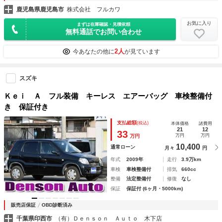
鹿児島県鹿児島市
株式会社 フルカワ
お気に入り
まずは在庫確認・見積依頼
無料通話でお問い合わせ
2人
今あなたの他に
が見ています
スズキ
Ｋｅｉ Ａ フル装備 キーレス エアーバッグ 車検整備付
き 保証付き
支払総額
(税込)
本体価格
諸費用
21
12
33
万円
万円
万円
10,400
通常ローン
月々
円
年式
2009年
走行
3.9万km
車検
車検整備付
排気
660cc
整備
法定整備付
修復
なし
保証
保証付 (6ヶ月・5000km)
販売店保証
OBD診断済み
千葉県印西市
（有）Ｄｅｎｓｏｎ Ａｕｔｏ 木下店