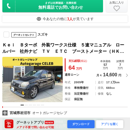
お気に入り
まずは在庫確認・見積依頼
無料通話でお問い合わせ
3人
今あなたの他に
が見ています
スズキ
グーネットセレクト
Ｋｅｉ Ｂターボ 外装ワークス仕様 ５速マニュアル ロー
ルバー 社外ナビ ＴＶ ＥＴＣ ブーストメーター（ＨＫ
Ｓ） パワーメーター（ブリッツ） 車高調（Ｆ）２ＷＤ
支払総額
(税込)
本体価格
諸費用
57
7
64
万円
万円
万円
14,600
通常ローン
月々
円
年式
2009年
走行
17.1万km
車検
車検整備付
排気
660cc
整備
法定整備付
修復
なし
保証
保証無
宮城県岩沼市
オートガレージセレブ
お気に入り
まずは在庫確認・見積依頼
グーネットアプリ
RENEW
ダウンロード
アプリを開く
無料通話でお問い合わせ
メアド不要で問い合わせ可能