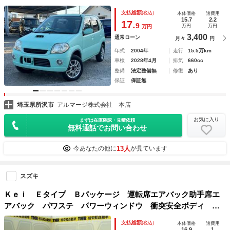
ン パワーステアリング パワーウィンドウ
支払総額
(税込)
本体価格
諸費用
15.7
2.2
17.
9
万円
万円
万円
3,400
通常ローン
月々
円
年式
2004年
走行
15.5万km
車検
2028年4月
排気
660cc
整備
法定整備無
修復
あり
保証
保証無
埼玉県所沢市
アルマージ株式会社 本店
お気に入り
まずは在庫確認・見積依頼
無料通話でお問い合わせ
13人
今あなたの他に
が見ています
スズキ
Ｋｅｉ Ｅタイプ Ｂパッケージ 運転席エアバック助手席エ
アバック パワステ パワーウィンドウ 衝突安全ボディ キ
ーレスエントリー カセット ＦＭ ＡＭ
支払総額
(税込)
本体価格
諸費用
16.9
1