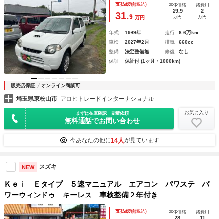
支払総額
(税込)
本体価格
諸費用
29.9
2
31.
9
万円
万円
万円
年式
1999年
走行
6.6万km
車検
2027年2月
排気
660cc
整備
法定整備無
修復
なし
保証
保証付 (1ヶ月・1000km)
販売店保証
オンライン商談可
埼玉県東松山市
アロヒトレードインターナショナル
お気に入り
まずは在庫確認・見積依頼
無料通話でお問い合わせ
14人
今あなたの他に
が見ています
スズキ
NEW
Ｋｅｉ Ｅタイプ ５速マニュアル エアコン パワステ パ
ワーウィンドゥ キーレス 車検整備２年付き
支払総額
(税込)
本体価格
諸費用
28
11