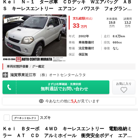
Ｋｅｉ Ｎ－１ ターボ車 ＣＤデッキ Ｗエアバッグ ＡＢ
Ｓ キーレスエントリー エアコン パワステ フォグラン
プ 電格ミラー
支払総額
(税込)
本体価格
諸費用
19.8
13.2
33
万円
万円
万円
年式
2002年
走行
8.6万km
車検
車検整備付
排気
660cc
整備
法定整備付
修復
なし
保証
保証無
車両状態評価書
グー鑑定
滋賀県東近江市
（株）オートセンタームラタ
お気に入り
まずは在庫確認・見積依頼
無料通話でお問い合わせ
5人
今あなたの他に
が見ています
スズキ
グーネットセレクト
Ｋｅｉ Ｂターボ ４ＷＤ キーレスエントリー 電動格納ミ
ラー ＡＴ ＣＤ アルミホイール 衝突安全ボディ エアコ