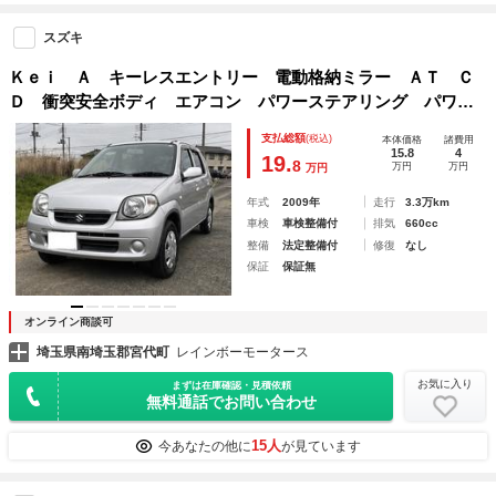
スズキ
Ｋｅｉ Ａ キーレスエントリー 電動格納ミラー ＡＴ Ｃ
Ｄ 衝突安全ボディ エアコン パワーステアリング パワー
ウィンドウ
支払総額
(税込)
本体価格
諸費用
15.8
4
19.
8
万円
万円
万円
年式
2009年
走行
3.3万km
車検
車検整備付
排気
660cc
整備
法定整備付
修復
なし
保証
保証無
オンライン商談可
埼玉県南埼玉郡宮代町
レインボーモータース
お気に入り
まずは在庫確認・見積依頼
無料通話でお問い合わせ
15人
今あなたの他に
が見ています