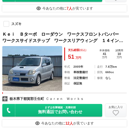
7人
今あなたの他に
が見ています
スズキ
Ｋｅｉ Ｂターボ ローダウン ワークスフロントバンパー
ワークスサイドステップ ワークスリアウィング １４インチ
アルミホイール ＣＤ ターボ ５速マニュアル
支払総額
(税込)
本体価格
諸費用
41
10
51
万円
万円
万円
年式
2005年
走行
7.8万km
車検
車検整備付
排気
660cc
整備
法定整備付
修復
なし
保証
保証無
栃木県下都賀郡壬生町
Ｃａｒｅｎ Ｗｏｒｋｓ
お気に入り
まずは在庫確認・見積依頼
無料通話でお問い合わせ
12人
今あなたの他に
が見ています