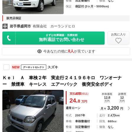
整備
法定整備付
修復
なし
保証
保証付 (3ヶ月・5000km)
販売店保証
岩手県盛岡市
有限会社 カーランドヒロ
お気に入り
まずは在庫確認・見積依頼
無料通話でお問い合わせ
8人
今あなたの他に
が見ています
スズキ
NEW
グーネットセレクト
Ｋｅｉ Ａ 車検２年 実走行２４１９６キロ ワンオーナ
ー 禁煙車 キーレス エアーバック 衝突安全ボディ
支払総額
(税込)
本体価格
諸費用
12.8
12
24.
8
万円
万円
万円
3,200
通常ローン
月々
円
年式
2007年
走行
2.4万km
車検
車検整備付
排気
660cc
整備
法定整備付
修復
なし