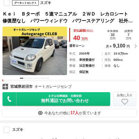
スズキ
グーネットセレクト
Ｋｅｉ Ｂターボ ５速マニュアル ２ＷＤ レカロシート
修復歴なし パワーウィンドウ パワーステアリング 社外ハ
ンドル、アルミホイール ＡＢＳ ＨＫＳインテーク
支払総額
(税込)
本体価格
諸費用
33
7
40
万円
万円
万円
9,100
通常ローン
月々
円
年式
2005年
走行
10.6万km
車検
車検整備付
排気
660cc
整備
法定整備付
修復
なし
保証
保証無
宮城県岩沼市
オートガレージセレブ
お気に入り
まずは在庫確認・見積依頼
無料通話でお問い合わせ
17人
今あなたの他に
が見ています
スズキ