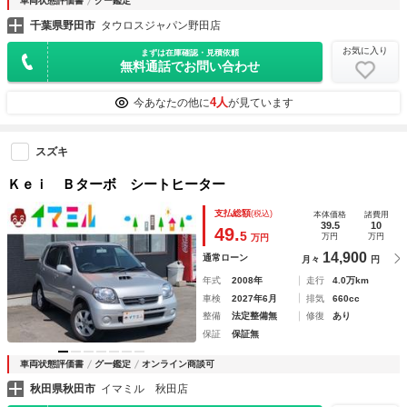
車両状態評価書
グー鑑定
千葉県野田市
タウロスジャパン野田店
お気に入り
まずは在庫確認・見積依頼
無料通話でお問い合わせ
4人
今あなたの他に
が見ています
スズキ
Ｋｅｉ Ｂターボ シートヒーター
支払総額
(税込)
本体価格
諸費用
39.5
10
49.
5
万円
万円
万円
14,900
通常ローン
月々
円
年式
2008年
走行
4.0万km
車検
2027年6月
排気
660cc
整備
法定整備無
修復
あり
保証
保証無
車両状態評価書
グー鑑定
オンライン商談可
秋田県秋田市
イマミル 秋田店