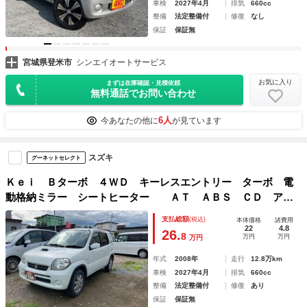
車検
2027年4月
排気
660cc
整備
法定整備付
修復
なし
保証
保証無
宮城県登米市
シンエイオートサービス
お気に入り
まずは在庫確認・見積依頼
無料通話でお問い合わせ
6人
今あなたの他に
が見ています
スズキ
グーネットセレクト
Ｋｅｉ Ｂターボ ４ＷＤ キーレスエントリー ターボ 電
動格納ミラー シートヒーター ＡＴ ＡＢＳ ＣＤ アル
ミホイール 衝突安全ボディ エアコン パワーステアリン
支払総額
(税込)
本体価格
諸費用
グ パワーウィンドウ
22
4.8
26.
8
万円
万円
万円
年式
2008年
走行
12.8万km
車検
2027年4月
排気
660cc
整備
法定整備付
修復
あり
保証
保証無