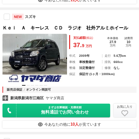
スズキ
NEW
Ｋｅｉ Ａ キーレス ＣＤ ラジオ 社外アルミホイール
支払総額
(税込)
本体価格
諸費用
27.9
10
37.
9
万円
万円
万円
年式
2009年
走行
5.6万km
車検
車検整備付
排気
660cc
整備
法定整備付
修復
なし
保証
保証付 (1ヶ月・1000km)
販売店保証
オンライン商談可
新潟県新潟市江南区
ヤマダ商店
お気に入り
まずは在庫確認・見積依頼
無料通話でお問い合わせ
10人
今あなたの他に
が見ています