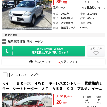
39
万円
万円
万円
6,500
通常ローン
月々
円
年式
2001年
走行
2.6万km
車検
2026年8月
排気
660cc
整備
法定整備付
修復
なし
保証
保証付 (1ヶ月・1000km)
販売店保証
岐阜県瑞浪市
竜吟サービス
お気に入り
まずは在庫確認・見積依頼
無料通話でお問い合わせ
11人
今あなたの他に
が見ています
スズキ
グーネットセレクト
Ｋｅｉ Ｂターボ ４ＷＤ キーレスエントリー 電動格納ミ
ラー シートヒーター ＡＴ ＡＢＳ ＣＤ アルミホイー
ル 衝突安全ボディ エアコン パワーステアリング パワー
支払総額
(税込)
本体価格
諸費用
ウィンドウ
19
9
28
万円
万円
万円