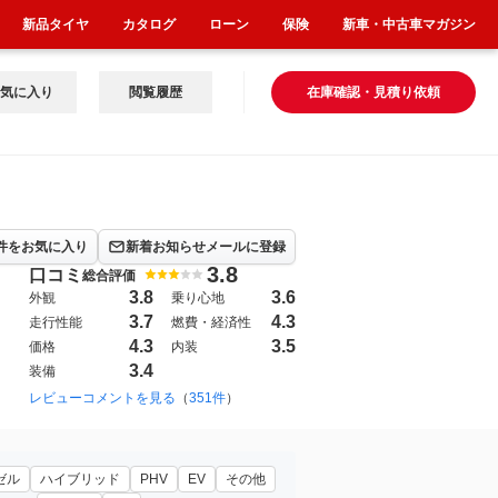
新品タイヤ
カタログ
ローン
保険
新車・中古車マガジン
気に入り
閲覧履歴
在庫確認・見積り依頼
件をお気に入り
新着お知らせメールに登録
3.8
口コミ
総合評価
3.8
3.6
外観
乗り心地
3.7
4.3
走行性能
燃費・経済性
4.3
3.5
価格
内装
3.4
装備
09年12月~2014年12月（354）
レビューコメントを見る
（
351件
2009年12月~2014年12月（80）
）
200
ゼル
ハイブリッド
PHV
EV
その他