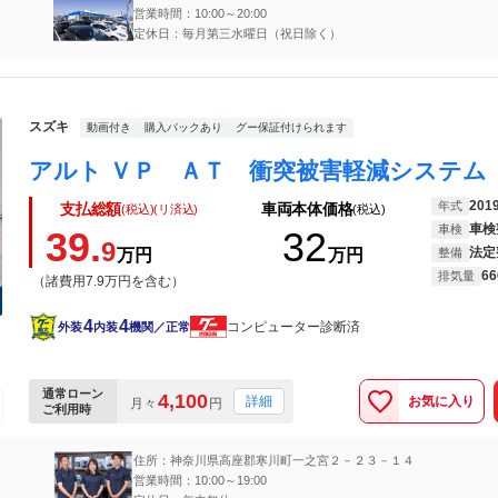
営業時間：10:00～20:00
定休日：毎月第三水曜日（祝日除く）
スズキ
動画付き
購入パックあり
グー保証付けられます
201
年式
支払総額
車両本体価格
(税込)(リ済込)
(税込)
車検
車検
39.
32
9
法定
万円
万円
整備
66
排気量
（諸費用7.9万円を含む）
4
4
コンピューター診断済
外装
内装
機関／正常
通常ローン
4,100
お気に入り
詳細
月々
円
ご利用時
住所：神奈川県高座郡寒川町一之宮２－２３－１４
営業時間：10:00～19:00