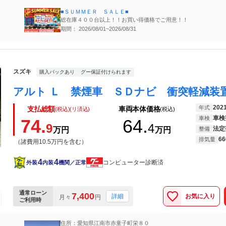
■ＳＵＭＭＥＲ ＳＡＬＥ■
総在庫４００台以上！！お買い得価格でご用意！！
期間： 2026/08/01~2026/08/31
スズキ
購入パックあり
グー保証付けられます
202
年式
支払総額
車両本体価格
(税込)(リ済込)
(税込)
車検
車検
74.
64.
9
4
法定
万円
万円
整備
66
排気量
（諸費用10.5万円を含む）
4
4
コンピューター診断済
外装
内装
機関／正常
通常ローン
7,400
お気に入り
詳細
月々
円
ご利用時
住所：愛知県江南市赤童子町栄８０