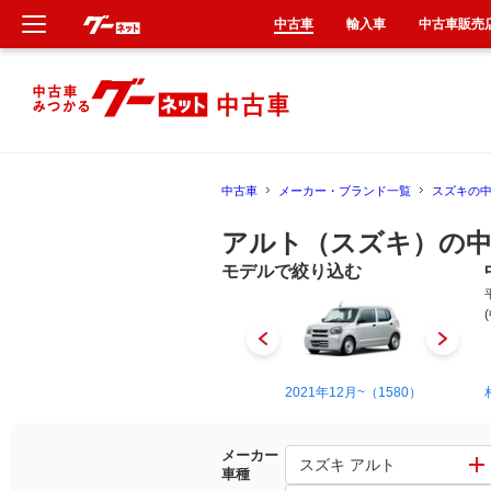
中古車
輸入車
中古車販売
新車
中古車
中古車
メーカー・ブランド一覧
スズキの
輸入車
アルト（スズキ）の中
クルマ買取
モデルで絞り込む
カーリース
タイヤ交換
1984年9月~1988年9月（1）
2021年12月~（1580）
整備工場
メーカー
スズキ アルト
車種
車検