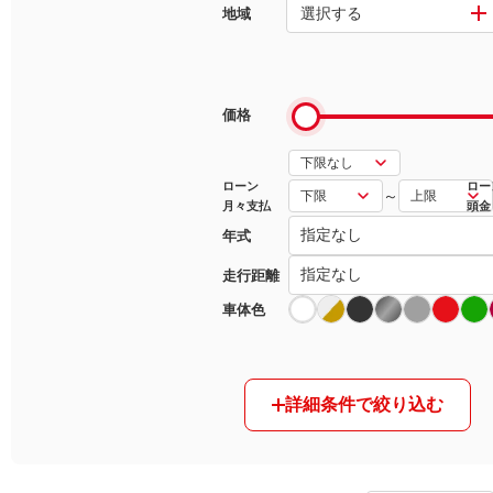
選択する
地域
マガジン
車カタログ
価格
自動車ローン
ローン
ロー
～
月々支払
頭金
保険
年式
レビュー
走行距離
車体色
価格相場
教習所
詳細条件で絞り込む
用語集