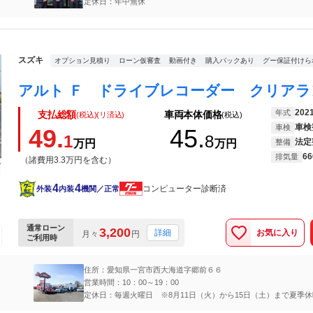
定休日：年中無休
スズキ
オプション見積り
ローン仮審査
動画付き
購入パックあり
グー保証付けら
202
年式
支払総額
車両本体価格
(税込)(リ済込)
(税込)
車検
車検
49.
45.
1
8
法定
万円
万円
整備
66
排気量
（諸費用3.3万円を含む）
4
4
コンピューター診断済
外装
内装
機関／正常
通常ローン
3,200
お気に入り
詳細
月々
円
ご利用時
住所：愛知県一宮市西大海道字郷前６６
営業時間：10：00～19：00
定休日：毎週火曜日 ※8月11日（火）から15日（土）まで夏季休