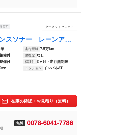
れます
グーネットセレクト
アルト Ｆ ドライブレコーダー クリアランスソナー レーンアシスト 衝突被害軽減システム オートライト キーレスエントリー ＡＴ 盗難防止システム ＡＢＳ ＥＳＣ ＣＤ ミュージックプレイヤー接続可
1年
7.5万km
走行距離
整備付
なし
修復歴
整備付
3ヶ月・走行無制限
保証付
0cc
インパネAT
ミッション
在庫の確認・お見積り（無料）
0078-6041-7786
無料
暇