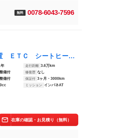
0078-6043-7596
無料
アルト Ｌ 禁煙車 ＳＤナビ 衝突軽減装置 ＥＴＣ シートヒーター コーナーセンサー 車線逸脱防止支援 キーレス オートライト ＣＤ ＤＶＤ再生 Ｂｌｕｅｔｏｏｔｈ
1年
3.6万km
走行距離
整備付
なし
修復歴
整備付
3ヶ月・3000km
保証付
0cc
インパネAT
ミッション
在庫の確認・お見積り（無料）