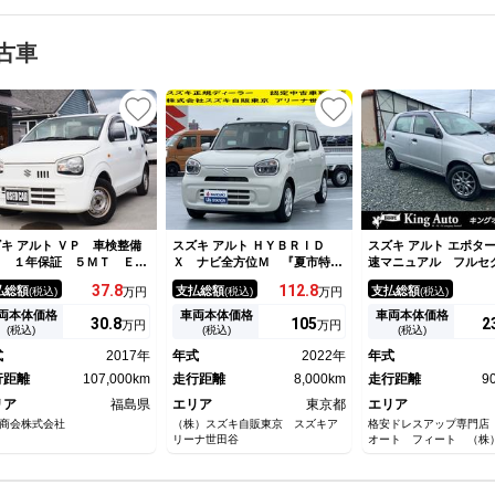
古車
キ アルト ＶＰ 車検整備
スズキ アルト ＨＹＢＲＩＤ
スズキ アルト エポタ
き １年保証 ５ＭＴ ＥＴ
Ｘ ナビ全方位Ｍ 『夏市特選
速マニュアル フルセ
 キーレス エアコン
車８／１０迄』 バックカメ
ナビ Ｂｌｕｅｔｏｏ
37.
8
112.
8
払総額
支払総額
支払総額
(税込)
万円
(税込)
万円
(税込)
ラ オートライト プッシュス
ディオ
タート オートエアコン スズ
両本体価格
車両本体価格
車両本体価格
30.
8
105
2
万円
万円
キセーフティーサポート 衝突
(税込)
(税込)
(税込)
被害軽減システム アイドリン
式
2017年
年式
2022年
年式
グストップ 衝突安全ボディ
行距離
107,000km
走行距離
8,000km
走行距離
9
リア
福島県
エリア
東京都
エリア
商会株式会社
（株）スズキ自販東京 スズキア
格安ドレスアップ専門店
リーナ世田谷
オート フィート （株
Ｋ・Ｋ