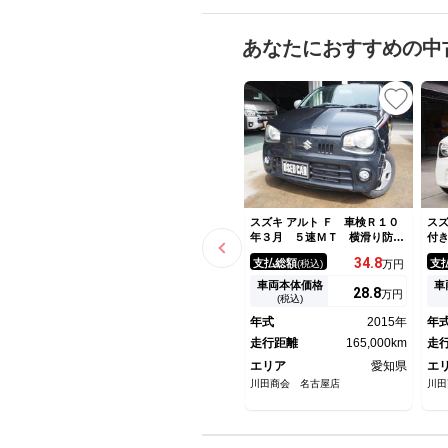
あなたにおすすめの中
スズキ アルト Ｆ 車検Ｒ１０
スズ
年３月 ５速ＭＴ 横滑り防
付
止 運転席シートヒーター ワ
Ｃ
34.
8
支払総額
支
(税込)
万円
ンオーナー パワーステアリン
グ パワーウィンドウ
車両本体価格
車
28.
8
万円
(税込)
年式
2015年
年
走行距離
165,000km
走
エリア
愛知県
エ
川田商会 名古屋店
川田