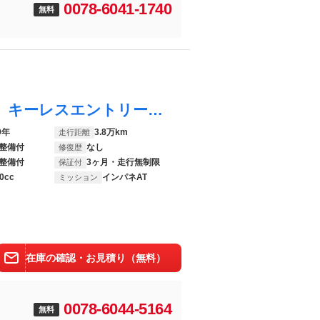
0078-6041-1740
無料
アルト ＶＰ ＡＴ 衝突被害軽減システム キーレスエントリー 盗難防止システム ＡＢＳ ＥＳＣ エアコン パワーステアリング パワーウィンドウ
9年
3.8万km
走行距離
整備付
なし
修復歴
整備付
3ヶ月・走行無制限
保証付
0cc
インパネAT
ミッション
在庫の確認・お見積り（無料）
0078-6044-5164
無料