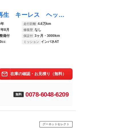
アルト Ｆ 禁煙車 シートヒーター ＣＤ再生 キーレス ヘッドライトレベライザー トラクションコントロール
8年
4.6万km
走行距離
7年8月
なし
修復歴
整備付
3ヶ月・3000km
保証付
0cc
インパネAT
ミッション
在庫の確認・お見積り（無料）
0078-6048-6209
無料
グーネットセレクト