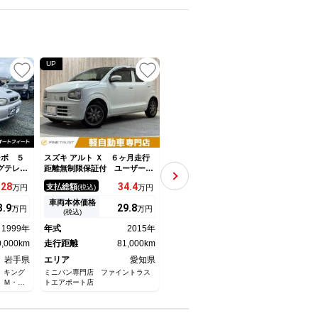
UP
UP
ーボ ５
スズキ アルト Ｘ ６ヶ月走行
スズキ アルト ＶＰ キーレス
スズキ
グテレビ
距離無制限保証付 ユーザー買
エントリー ＡＴ ＡＢＳ Ｅ
ｔｈオー
取車 衝突軽減ブレーキ メモ
ＳＣ 衝突安全ボディ エアコ
28
34.
4
36.
9
支払総額
支払総額
支払
万円
(税込)
万円
(税込)
万円
リーナビ Ｂｌｕｅｔｏｏｔ
ン パワーステアリング
ｈ キーレス 禁煙車 ＥＴ
車両本体価格
車両本体価格
車両
3.
9
29.
8
29
万円
万円
万円
Ｃ 地デジＴＶ ＣＤ・ＤＶＤ
(税込)
(税込)
再生 シートヒーター 純正ア
1999年
年式
2015年
年式
2020年
年式
ルミ スマートキー
0,000km
走行距離
81,000km
走行距離
58,000km
走行
岩手県
エリア
愛知県
エリア
神奈川県
エリ
 キング
ミニバン専門店 ファイントラス
スーパーステーション仲町台
ベヘド
）Ｍ・
トエアポート店