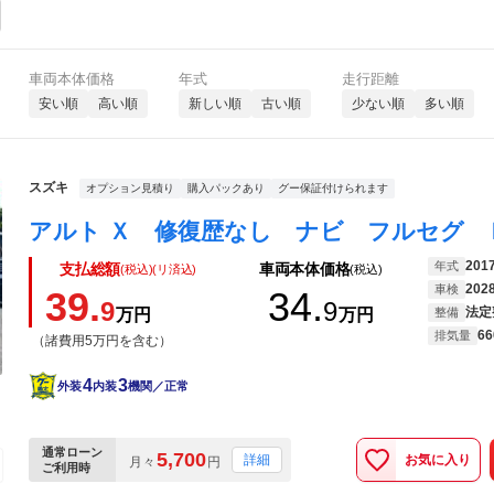
車両本体価格
年式
走行距離
安い順
高い順
新しい順
古い順
少ない順
多い順
スズキ
オプション見積り
購入パックあり
グー保証付けられます
201
年式
支払総額
車両本体価格
(税込)(リ済込)
(税込)
202
車検
39.
34.
9
9
法定
万円
万円
整備
66
排気量
（諸費用5万円を含む）
4
3
外装
内装
機関／正常
通常ローン
5,700
お気に入り
詳細
月々
円
ご利用時