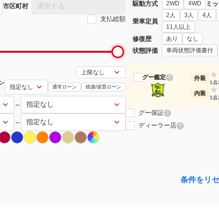
駆動方式
ミッ
2WD
4WD
選択する
市区町村
2人
3人
4人
支払総額
乗車定員
11人以上
修復歴
あり
なし
状態評価
車両状態評価書付
★
グー鑑定
?
外装
ン
1点
通常ローン
残価/据置ローン
★
内装
1点
～
グー保証
?
～
ディーラー店
?
条件をリ