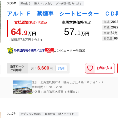
スズキ
動画付き
購入パックあり
グー保証付けられます
201
年式
支払総額
車両本体価格
(税込)(リ済込)
(税込)
202
車検
64.
57.
9
1
法定
万円
万円
整備
66
排気量
（諸費用7.8万円を含む）
3
4
コンピューター診断済
外装
内装
機関／正常
通常ローン
6,600
お気に入り
詳細
月々
円
ご利用時
住所：北海道札幌市清田区美しが丘４条１０丁目１－７
営業時間：10:00～20:00
定休日：毎月第三水曜日（祝日除く）
スズキ
オプション見積り
動画付き
購入パックあり