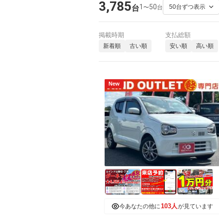
3,785
1
50
〜
台
台
掲載時期
支払総額
新着順
古い順
安い順
高い順
New
103人
今あなたの他に
が見ています