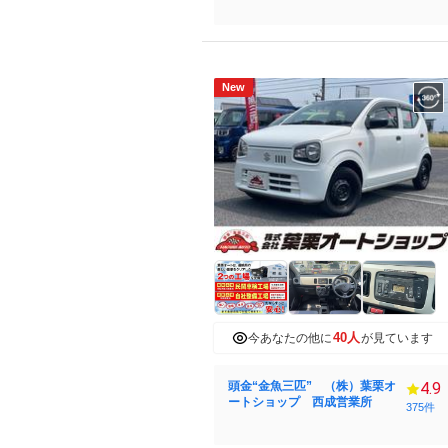
New
40人
今あなたの他に
が見ています
頭金“金魚三匹” （株）葉栗オ
4.9
ートショップ 西成営業所
375件