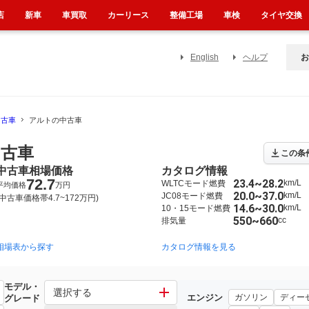
店
新車
車買取
カーリース
整備工場
車検
タイヤ交換
English
ヘルプ
お
中古車
アルトの中古車
古車
この条
中古車相場価格
カタログ情報
72.7
23.4~28.2
km/L
WLTCモード燃費
平均価格
万円
20.0~37.0
km/L
JC08モード燃費
(中古車価格帯4.7~172万円)
14.6~30.0
km/L
10・15モード燃費
550~660
cc
排気量
相場表から探す
2014年12月~2021年12月（1349）
2014年12月~2021年7月（204）
カタログ情報を見る
20
モデル・
選択する
エンジン
ガソリン
ディー
グレード