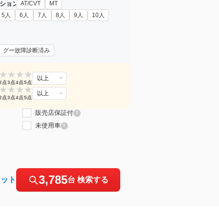
ション
AT/CVT
MT
5人
6人
7人
8人
9人
10人
グー故障診断済み
★
★
★
★
以上
2点
3点
4点
5点
★
★
★
★
以上
2点
3点
4点
5点
販売店保証付
?
未使用車
?
3,785
セット
台 検索する