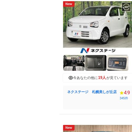
New
19人
今あなたの他に
が見ています
ネクステージ 札幌美しが丘店
4.9
345件
New