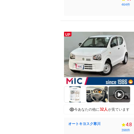
464件
UP
32人
今あなたの他に
が見ています
オートキヨスク寒川
4.8
398件