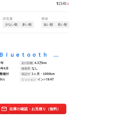
›
1
2
3
4
5
排気量
車検
少ない順
多い順
短い順
長い順
アルト Ｘ 修復歴なし ナビ フルセグ Ｂｌｕｅｔｏｏｔｈ 衝突軽減ブレーキ バックカメラ アイドリングストップ ＥＴＣ スマートキー プッシュスタート オートエアコン シートヒーター ウインカーミラー 整備保証
7年
4.3万km
走行距離
8年4月
なし
修復歴
整備付
1ヶ月・1000km
保証付
0cc
インパネAT
ミッション
在庫の確認・お見積り（無料）