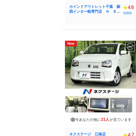
カインドアウトレット千葉 蘇
4.8
我インター軽専門店 Ｎ ＢＯ
638件
Ｘ／タント／ワゴンＲ／スペー
シア
New
21人
今あなたの他に
が見ています
ネクステージ 江南店
4.7