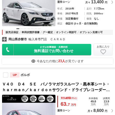
13,400
通常ローン
月々
円
年式
2016年
走行
7.7万km
車検
2027年8月
排気
2000cc
整備
法定整備付
修復
なし
保証
保証付 (3ヶ月・走行無制限)
販売店保証
車両状態評価書
グー鑑定
オンライン商談可
オプション見積り可
岡山県赤磐市
輸入車専門店 ＣＡＲＡＤ
お気に入り
まずは在庫確認・見積依頼
無料通話でお問い合わせ
23人
今あなたの他に
が見ています
ボルボ
UP
Ｖ４０ Ｄ４ ＳＥ パノラマガラスルーフ・黒本革シート・
ｈａｒｍａｎ／ｋａｒｄｏｎサウンド・ドライブレコーダー・
純正ナビ・バックカメラ・パークアシスト・サイドバイザー・
支払総額
(税込)
本体価格
諸費用
レーンキープ・ソナーセンサー・パワーシート
49.8
13.9
63.
7
万円
万円
万円
8,600
通常ローン
月々
円