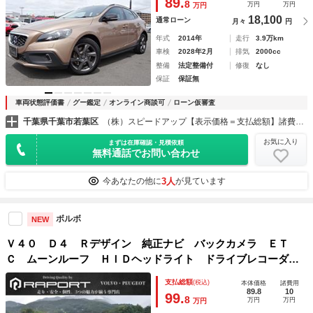
89.
8
万円
万円
万円
ト ＨＩＤ １７ＡＷ
18,100
通常ローン
月々
円
年式
2014年
走行
3.9万km
車検
2028年2月
排気
2000cc
整備
法定整備付
修復
なし
保証
保証無
車両状態評価書
グー鑑定
オンライン商談可
ローン仮審査
千葉県千葉市若葉区
（株）スピードアップ【表示価格＝支払総額】諸費用コミ総額表示専門店
お気に入り
まずは在庫確認・見積依頼
無料通話でお問い合わせ
3人
今あなたの他に
が見ています
ボルボ
NEW
Ｖ４０ Ｄ４ Ｒデザイン 純正ナビ バックカメラ ＥＴ
Ｃ ムーンルーフ ＨＩＤヘッドライト ドライブレコーダ
ー アダプティブクルーズコントロール スマートキー 本革
支払総額
(税込)
本体価格
諸費用
シート 障害物センサー 盗難防止装置 レーンキープアシス
89.8
10
99.
8
万円
万円
万円
ト