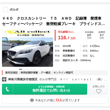
ボルボ
Ｖ４０ クロスカントリー Ｔ５ ＡＷＤ 記録簿 禁煙車
セーフティーパッケージ 衝突軽減ブレーキ ブラインドスポ
ット レーンキープ 直列５気筒２０００ＣＣターボ アイシ
支払総額
(税込)
本体価格
諸費用
ン製６速ＡＴ
107
9.7
116.
7
万円
万円
万円
年式
2015年
走行
2.9万km
車検
車検整備付
排気
2000cc
整備
法定整備付
修復
なし
保証
保証付 (1ヶ月・1000km)
販売店保証
車両状態評価書
グー鑑定
オンライン商談可
神奈川県横浜市都筑区
ボルボ専門店 Ａｌｌ ｃｏｌｌｅｃｔ （株）オールコレクト
お気に入り
まずは在庫確認・見積依頼
無料通話でお問い合わせ
11人
今あなたの他に
が見ています