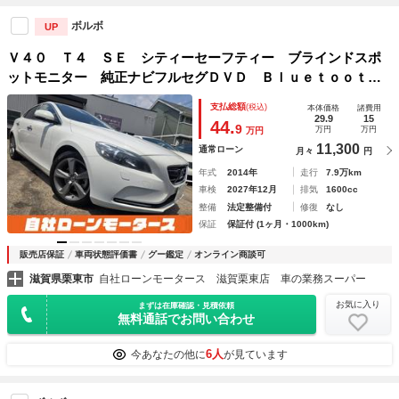
ボルボ
UP
Ｖ４０ Ｔ４ ＳＥ シティーセーフティー ブラインドスポ
ットモニター 純正ナビフルセグＤＶＤ Ｂｌｕｅｔｏｏｔ
ｈ Ｂカメラ ソナー レーダークルーズ パワーシート シ
支払総額
(税込)
本体価格
諸費用
ートメモリー シートヒーター 純正１７ＡＷキーレスキー
29.9
15
44.
9
万円
万円
万円
11,300
通常ローン
月々
円
年式
2014年
走行
7.9万km
車検
2027年12月
排気
1600cc
整備
法定整備付
修復
なし
保証
保証付 (1ヶ月・1000km)
販売店保証
車両状態評価書
グー鑑定
オンライン商談可
滋賀県栗東市
自社ローンモータース 滋賀栗東店 車の業務スーパー
お気に入り
まずは在庫確認・見積依頼
無料通話でお問い合わせ
6人
今あなたの他に
が見ています