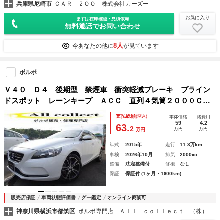
兵庫県尼崎市
ＣＡＲ－ＺＯＯ 株式会社カーズー
お気に入り
まずは在庫確認・見積依頼
無料通話でお問い合わせ
8人
今あなたの他に
が見ています
ボルボ
Ｖ４０ Ｄ４ 後期型 禁煙車 衝突軽減ブレーキ ブライン
ドスポット レーンキープ ＡＣＣ 直列４気筒２０００ＣＣ
ディーゼルターボ アイシン製８速ＡＴ
支払総額
(税込)
本体価格
諸費用
59
4.2
63.
2
万円
万円
万円
年式
2015年
走行
11.3万km
車検
2026年10月
排気
2000cc
整備
法定整備付
修復
なし
保証
保証付 (1ヶ月・1000km)
販売店保証
車両状態評価書
グー鑑定
オンライン商談可
神奈川県横浜市都筑区
ボルボ専門店 Ａｌｌ ｃｏｌｌｅｃｔ （株）オールコレクト