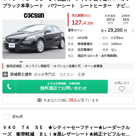
ブラック本革シート パワーシート シートヒーター ナビゲ
ーション リアビューカメラ キーレスドライブ １７インチ
支払総額
(税込)
本体価格
諸費用
アルミホイール ドライブレコーダー 禁煙車
107.8
19.6
127.
4
万円
万円
万円
29,200
通常ローン
月々
円
年式
2015年
走行
2.5万km
車検
車検整備付
排気
1500cc
整備
法定整備付
修復
なし
保証
保証付 (24ヶ月・走行無制限)
販売店保証
オンライン商談可
オプション見積り可
ローン仮審査
茨城県土浦市
ボルボ専門店 コクスン 土浦
お気に入り
まずは在庫確認・見積依頼
無料通話でお問い合わせ
10人
今あなたの他に
が見ています
ボルボ
Ｖ４０ Ｔ４ ＳＥ ★シティーセーフティー★レーダークル
ーズ 衝突軽減 ＢＬＩ★黒レザーシート★純正ナビフルセグ