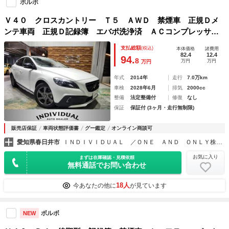
ボルボ
Ｖ４０ クロスカントリー Ｔ５ ＡＷＤ 禁煙車 正規Ｄメ
ンテ車両 正規Ｄ記録簿 エバポ洗浄済 ＡＣコンプレッサー
交換済 ＥＸＴスタイリングＰｋｇ 電動＆ヒーター付アイボ
支払総額
(税込)
本体価格
諸費用
リー内装 スペアキー
82.4
12.4
94.
8
万円
万円
万円
年式
2014年
走行
7.0万km
車検
2028年6月
排気
2000cc
整備
法定整備付
修復
なし
保証
保証付 (3ヶ月・走行無制限)
販売店保証
車両状態評価書
グー鑑定
オンライン商談可
愛知県春日井市
ＩＮＤＩＶＩＤＵＡＬ ／ＯＮＥ ＡＮＤ ＯＮＬＹ株式会社
お気に入り
まずは在庫確認・見積依頼
無料通話でお問い合わせ
18人
今あなたの他に
が見ています
ボルボ
NEW