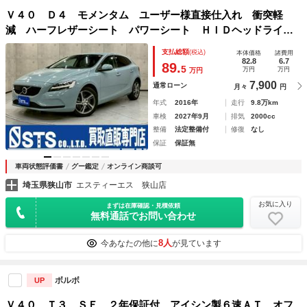
Ｖ４０ Ｄ４ モメンタム ユーザー様直接仕入れ 衝突軽
減 ハーフレザーシート パワーシート ＨＩＤヘッドライ
ト 純正１７ＡＷ 純正ナビ Ｂｌｕｅｔｏｏｔｈ バックモ
支払総額
(税込)
本体価格
諸費用
ニター ステアスイッチ レーダークルーズ スマートキー
82.8
6.7
89.
5
万円
万円
万円
ＥＴＣ
7,900
通常ローン
月々
円
年式
2016年
走行
9.8万km
車検
2027年9月
排気
2000cc
整備
法定整備付
修復
なし
保証
保証無
車両状態評価書
グー鑑定
オンライン商談可
埼玉県狭山市
エスティーエス 狭山店
お気に入り
まずは在庫確認・見積依頼
無料通話でお問い合わせ
8人
今あなたの他に
が見ています
ボルボ
UP
Ｖ４０ Ｔ３ ＳＥ ２年保証付 アイシン製６速ＡＴ オフ