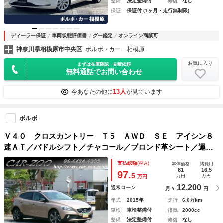
整備
法定整備付
修復
なし
保証
保証付 (1ヶ月・走行無制限)
ディーラー保証
車両状態評価書
グー鑑定
オンライン商談可
神奈川県相模原市中央区
ボルボ・カー 相模原
お気に入り
まずは在庫確認・見積依頼
無料通話でお問い合わせ
13人
今あなたの他に
が見ています
ボルボ
Ｖ４０ クロスカントリー Ｔ５ ＡＷＤ ＳＥ アイシン８
速ＡＴ／パドルシフト／チャコール／ブロンド革シート／運転
席・助手席パワーシート／シートヒーター／前後ドライブレコ
支払総額
(税込)
本体価格
諸費用
ーダー／ロウカッパーメタリック
81
16.5
97.
5
万円
万円
万円
12,200
通常ローン
月々
円
年式
2015年
走行
6.0万km
車検
車検整備付
排気
2000cc
整備
法定整備付
修復
なし