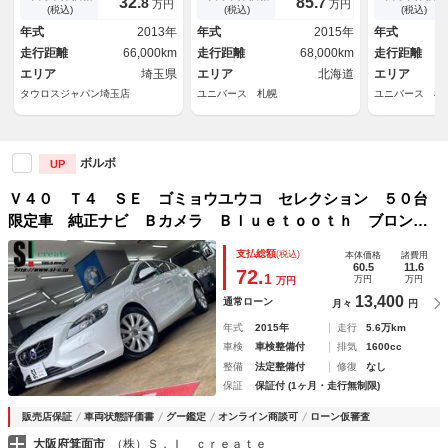
32.
85.
8
7
万円
万円
１７インチアルミホイール／Ｈ
ｔｏｏｔｈ バックカメラ ク
イビーム ア
(税込)
(税込)
(税込)
ＩＤヘッドライト／オートマニ
リアランスソナー ＨＩＤヘッ
ズコントロー
年式
2013年
年式
2015年
年式
ュアルエアコン
ドライト オートエアコン Ｅ
ーシート 地
走行距離
66,000km
走行距離
68,000km
走行距離
ＴＣ 禁煙車
ビ バックカ
エリア
埼玉県
エリア
北海道
エリア
タウロスジャパン埼玉店
ユニバース 札幌
ユニバース 札
ボルボ
UP
Ｖ４０ Ｔ４ ＳＥ ゴミョウユウコ セレクション ５０台
限定車 純正ナビ Ｂカメラ Ｂｌｕｅｔｏｏｔｈ ブロンド
レザーシート 追従クルコン 衝突軽減ブレーキ 死角警告
支払総額
(税込)
本体価格
諸費用
レーンキープアシスト 純正１７ＡＷ ＥＴＣ 禁煙車
60.5
11.6
72.
1
万円
万円
万円
13,400
通常ローン
月々
円
年式
2015年
走行
5.6万km
車検
車検整備付
排気
1600cc
整備
法定整備付
修復
なし
保証
保証付 (1ヶ月・走行無制限)
販売店保証
車両状態評価書
グー鑑定
オンライン商談可
ローン仮審査
大阪府箕面市
（株）Ｓ．Ｉ ｃｒｅａｔｅ