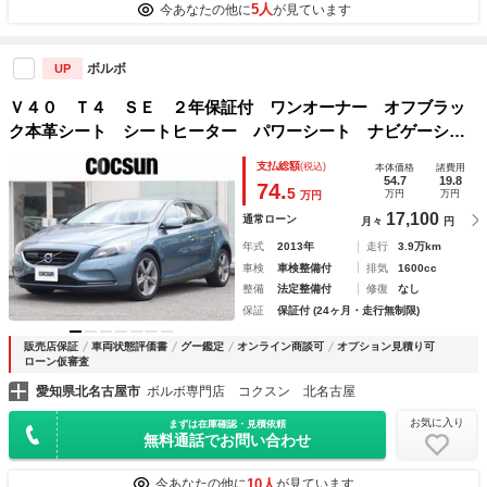
5人
今あなたの他に
が見ています
ボルボ
UP
Ｖ４０ Ｔ４ ＳＥ ２年保証付 ワンオーナー オフブラッ
ク本革シート シートヒーター パワーシート ナビゲーショ
ン ドライブレコーダー １７インチアルミホイール アイド
支払総額
(税込)
本体価格
諸費用
リングストップ ＡＣＣ ＢＬＩＳ ＥＴＣ 禁煙車
54.7
19.8
74.
5
万円
万円
万円
17,100
通常ローン
月々
円
年式
2013年
走行
3.9万km
車検
車検整備付
排気
1600cc
整備
法定整備付
修復
なし
保証
保証付 (24ヶ月・走行無制限)
販売店保証
車両状態評価書
グー鑑定
オンライン商談可
オプション見積り可
ローン仮審査
愛知県北名古屋市
ボルボ専門店 コクスン 北名古屋
お気に入り
まずは在庫確認・見積依頼
無料通話でお問い合わせ
10人
今あなたの他に
が見ています