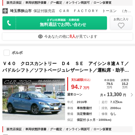
販売店保証
車両状態評価書
グー鑑定
オンライン商談可
ローン仮審査
埼玉県狭山市
保証付販売店 ＣＡＲ ＦＡＣＴＯＲＹ トーエン （カーファクトリー トーエン）
お気に入り
まずは在庫確認・見積依頼
無料通話でお問い合わせ
8人
今あなたの他に
が見ています
ボルボ
Ｖ４０ クロスカントリー Ｄ４ ＳＥ アイシン８速ＡＴ／
パドルシフト／ソフトベージュレザーシート／運転席・助手席
パワーシート／シートヒーター／前後ドライブレコーダー／付
支払総額
(税込)
本体価格
諸費用
属品／パワーブルーメタリック
79.5
15.2
94.
7
万円
万円
万円
13,300
通常ローン
月々
円
年式
2016年
走行
7.3万km
車検
車検整備付
排気
2000cc
整備
法定整備付
修復
なし
保証
保証付 (1ヶ月・1000km)
販売店保証
車両状態評価書
グー鑑定
オンライン商談可
ローン仮審査