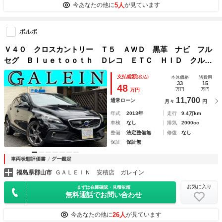
5人
今あなたの他に
が見ています
ボルボ
Ｖ４０ クロスカントリー Ｔ５ ＡＷＤ 黒革 ナビ フル
セグ Ｂｌｕｅｔｏｏｔｈ Ｄレコ ＥＴＣ ＨＩＤ クルコ
ン Ｐシート Ｓヒーター Ｄバイザー Ｍウィンカー スマ
支払総額
(税込)
本体価格
諸費用
キー ＡＷ
33
15
48
万円
万円
万円
11,700
通常ローン
月々
円
年式
2013年
走行
9.4万km
車検
なし
排気
2000cc
整備
法定整備無
修復
なし
保証
保証無
車両状態評価書
グー鑑定
福島県郡山市
ＧＡＬＥＩＮ 安積店 ガレイン
お気に入り
まずは在庫確認・見積依頼
無料通話でお問い合わせ
26人
今あなたの他に
が見ています