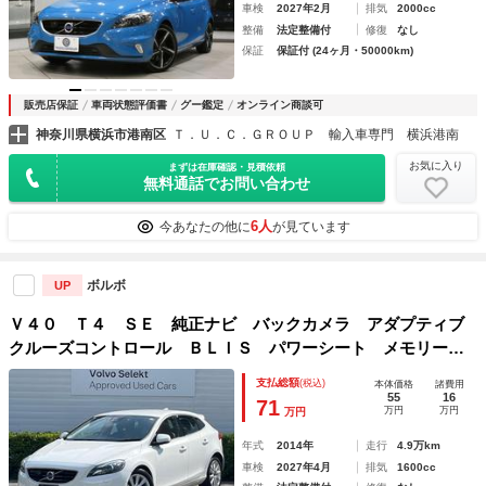
車検
2027年2月
排気
2000cc
整備
法定整備付
修復
なし
保証
保証付 (24ヶ月・50000km)
販売店保証
車両状態評価書
グー鑑定
オンライン商談可
神奈川県横浜市港南区
Ｔ．Ｕ．Ｃ．ＧＲＯＵＰ 輸入車専門 横浜港南
お気に入り
まずは在庫確認・見積依頼
無料通話でお問い合わせ
6人
今あなたの他に
が見ています
ボルボ
UP
Ｖ４０ Ｔ４ ＳＥ 純正ナビ バックカメラ アダプティブ
クルーズコントロール ＢＬＩＳ パワーシート メモリーシ
ート シートヒーター ＥＴＣ ＨＩＤヘッドライト
支払総額
(税込)
本体価格
諸費用
55
16
71
万円
万円
万円
年式
2014年
走行
4.9万km
車検
2027年4月
排気
1600cc