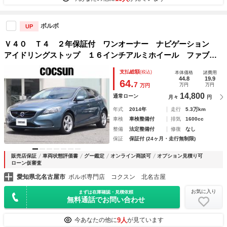
ボルボ
UP
Ｖ４０ Ｔ４ ２年保証付 ワンオーナー ナビゲーション
アイドリングストップ １６インチアルミホイール ファブリ
ックシート アダプティブクルーズコントロール ブラインド
支払総額
(税込)
本体価格
諸費用
スポットモニター ＥＴＣ 禁煙車
44.8
19.9
64.
7
万円
万円
万円
14,800
通常ローン
月々
円
年式
2014年
走行
5.3万km
車検
車検整備付
排気
1600cc
整備
法定整備付
修復
なし
保証
保証付 (24ヶ月・走行無制限)
販売店保証
車両状態評価書
グー鑑定
オンライン商談可
オプション見積り可
ローン仮審査
愛知県北名古屋市
ボルボ専門店 コクスン 北名古屋
お気に入り
まずは在庫確認・見積依頼
無料通話でお問い合わせ
9人
今あなたの他に
が見ています