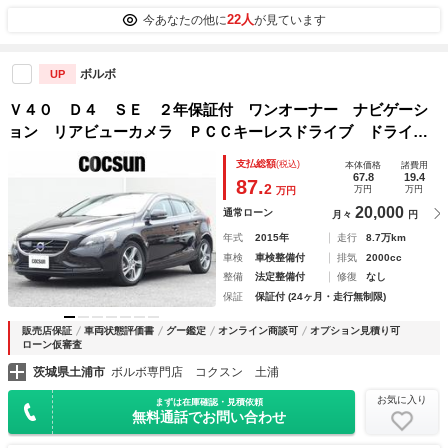
22人
今あなたの他に
が見ています
ボルボ
UP
Ｖ４０ Ｄ４ ＳＥ ２年保証付 ワンオーナー ナビゲーシ
ョン リアビューカメラ ＰＣＣキーレスドライブ ドライブ
レコーダー パワーシート アイドリングストップ アダプテ
支払総額
(税込)
本体価格
諸費用
ィブクルーズコントロール ＢＬＩＳ 禁煙車
67.8
19.4
87.
2
万円
万円
万円
20,000
通常ローン
月々
円
年式
2015年
走行
8.7万km
車検
車検整備付
排気
2000cc
整備
法定整備付
修復
なし
保証
保証付 (24ヶ月・走行無制限)
販売店保証
車両状態評価書
グー鑑定
オンライン商談可
オプション見積り可
ローン仮審査
茨城県土浦市
ボルボ専門店 コクスン 土浦
お気に入り
まずは在庫確認・見積依頼
無料通話でお問い合わせ