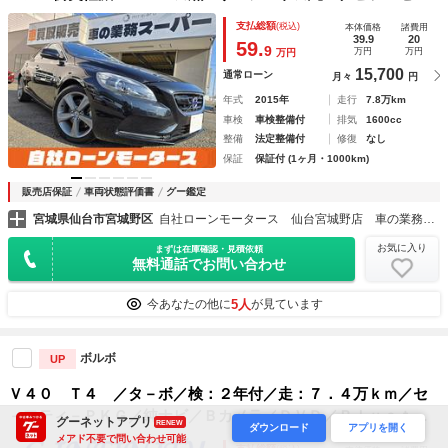
ＤＶＤＢｌｕｅｔｏｏｔｈ★７Ｂカメラシートヒーター★パワ
支払総額
(税込)
本体価格
諸費用
ーシート★アイドリングストップ
39.9
20
59.
9
万円
万円
万円
15,700
通常ローン
月々
円
年式
2015年
走行
7.8万km
車検
車検整備付
排気
1600cc
整備
法定整備付
修復
なし
保証
保証付 (1ヶ月・1000km)
販売店保証
車両状態評価書
グー鑑定
宮城県仙台市宮城野区
自社ローンモータース 仙台宮城野店 車の業務スーパー
お気に入り
まずは在庫確認・見積依頼
無料通話でお問い合わせ
5人
今あなたの他に
が見ています
ボルボ
UP
Ｖ４０ Ｔ４ ／タ－ボ／検：２年付／走：７．４万ｋｍ／セ
－フティ－ＰＫＧ／純ナビ／Ｂカメラ／ＤＶＤ／Ｂｌｕｅｔｏ
グーネットアプリ
RENEW
ダウンロード
アプリを開く
ｏｔｈ／Ｍサ－バ－／ＥＴＣ／ＨＩＤ／純１６ＡＷ／障害物セ
メアド不要で問い合わせ可能