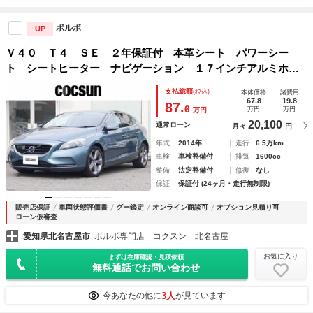
ボルボ
UP
Ｖ４０ Ｔ４ ＳＥ ２年保証付 本革シート パワーシー
ト シートヒーター ナビゲーション １７インチアルミホイ
ール アダプティブクルーズコントロール キーレスドライ
支払総額
(税込)
本体価格
諸費用
ブ ブラインドスポットモニター ＥＴＣ 禁煙車
67.8
19.8
87.
6
万円
万円
万円
20,100
通常ローン
月々
円
年式
2014年
走行
6.5万km
車検
車検整備付
排気
1600cc
整備
法定整備付
修復
なし
保証
保証付 (24ヶ月・走行無制限)
販売店保証
車両状態評価書
グー鑑定
オンライン商談可
オプション見積り可
ローン仮審査
愛知県北名古屋市
ボルボ専門店 コクスン 北名古屋
お気に入り
まずは在庫確認・見積依頼
無料通話でお問い合わせ
3人
今あなたの他に
が見ています