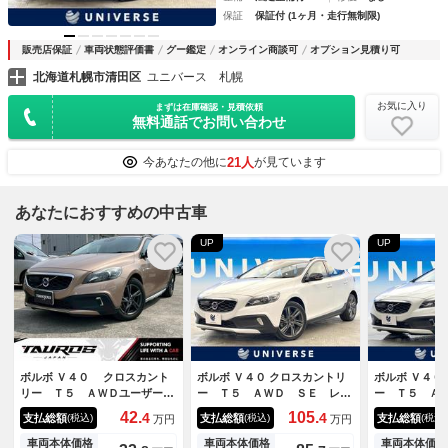
保証
保証付 (1ヶ月・走行無制限)
販売店保証
車両状態評価書
グー鑑定
オンライン商談可
オプション見積り可
北海道札幌市清田区
ユニバース 札幌
お気に入り
まずは在庫確認・見積依頼
無料通話でお問い合わせ
21人
今あなたの他に
が見ています
あなたにおすすめの中古車
UP
UP
ボルボ Ｖ４０ クロスカント
ボルボ Ｖ４０ クロスカントリ
ボルボ Ｖ４０
リー Ｔ５ ＡＷＤユーザー買
ー Ｔ５ ＡＷＤ ＳＥ レザ
ー Ｔ５ Ａ
取車／バックカメラ／ＥＴＣ／
ーパッケージ シートヒータ
パッケージ 
42.
105.
4
4
支払総額
支払総額
支払総額
(税込)
(税込)
(税込)
万円
万円
レザーシート／ＴＶ／スマート
ー アダプティブクルーズコン
ジ ナビゲー
キー／プッシュスタート／純正
トロール 純正ナビ Ｂｌｕｅ
ジ 黒革シー
車両本体価格
車両本体価格
車両本体価格