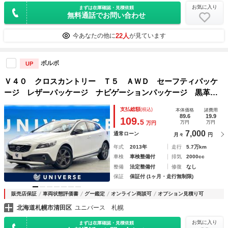
お気に入り
まずは在庫確認・見積依頼
無料通話でお問い合わせ
22人
今あなたの他に
が見ています
ボルボ
UP
Ｖ４０ クロスカントリー Ｔ５ ＡＷＤ セーフティパッケ
ージ レザーパッケージ ナビゲーションパッケージ 黒革シ
ート アクティブハイビーム アダプティブクルーズコントロ
支払総額
(税込)
本体価格
諸費用
ール ＥＴＣ パワーシート 地デジＴＶ 純正ナビ バック
89.6
19.9
109.
5
万円
万円
万円
カメラ
7,000
通常ローン
月々
円
年式
2013年
走行
5.7万km
車検
車検整備付
排気
2000cc
整備
法定整備付
修復
なし
保証
保証付 (1ヶ月・走行無制限)
販売店保証
車両状態評価書
グー鑑定
オンライン商談可
オプション見積り可
北海道札幌市清田区
ユニバース 札幌
お気に入り
まずは在庫確認・見積依頼