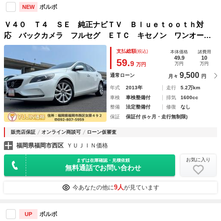
ボルボ
NEW
Ｖ４０ Ｔ４ ＳＥ 純正ナビＴＶ Ｂｌｕｅｔｏｏｔｈ対
応 バックカメラ フルセグ ＥＴＣ キセノン ワンオーナ
ー スマートキー 禁煙車 シートヒーター 衝突軽減 ウィ
支払総額
(税込)
本体価格
諸費用
ンカーミラー 保証書 取説 純正ＡＷ パワーシート
49.9
10
59.
9
万円
万円
万円
9,500
通常ローン
月々
円
年式
2013年
走行
5.2万km
車検
車検整備付
排気
1600cc
整備
法定整備付
修復
なし
保証
保証付 (6ヶ月・走行無制限)
販売店保証
オンライン商談可
ローン仮審査
福岡県福岡市西区
ＹＵＪＩＮ価格
お気に入り
まずは在庫確認・見積依頼
無料通話でお問い合わせ
9人
今あなたの他に
が見ています
ボルボ
UP