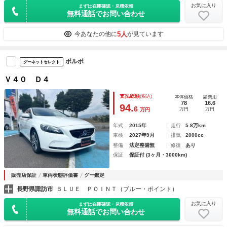
お気に入り
まずは在庫確認・見積依頼
無料通話でお問い合わせ
5人
今あなたの他に
が見ています
ボルボ
グーネットセレクト
Ｖ４０ Ｄ４
支払総額
(税込)
本体価格
諸費用
78
16.6
94.
6
万円
万円
万円
年式
2015年
走行
5.8万km
車検
2027年9月
排気
2000cc
整備
法定整備無
修復
あり
保証
保証付 (3ヶ月・3000km)
販売店保証
車両状態評価書
グー鑑定
長野県諏訪市
ＢＬＵＥ ＰＯＩＮＴ（ブルー・ポイント）
お気に入り
まずは在庫確認・見積依頼
無料通話でお問い合わせ