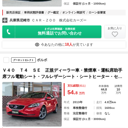
保証
保証付 (1ヶ月・1000km)
販売店保証
車両状態評価書
グー鑑定
オンライン商談可
ローン仮審査
兵庫県尼崎市
ＣＡＲ－ＺＯＯ 株式会社カーズー
お気に入り
まずは在庫確認・見積依頼
無料通話でお問い合わせ
18人
今あなたの他に
が見ています
ボルボ
グーネットセレクト
Ｖ４０ Ｔ４ ＳＥ 正規ディーラー車・禁煙車・運転席助手
席フル電動シート・フルレザーシート・シートヒーター・セー
フティＰＫＧ・前後衝突防止センサー・純正ナビ・地デジＴ
支払総額
(税込)
本体価格
諸費用
Ｖ・バックカメラ・ＥＴＣ・Ｂｌｕｅｔｏｏｔｈ
44.8
10
54.
8
万円
万円
万円
年式
2013年
走行
4.8万km
車検
車検整備付
排気
1600cc
整備
法定整備付
修復
なし
保証
保証付 (3ヶ月・3000km)