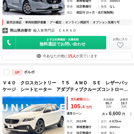
車検
車検整備付
排気
1600cc
整備
法定整備付
修復
なし
保証
保証付 (3ヶ月・走行無制限)
販売店保証
車両状態評価書
グー鑑定
オンライン商談可
オプション見積り可
岡山県赤磐市
輸入車専門店 ＣＡＲＡＤ
お気に入り
まずは在庫確認・見積依頼
無料通話でお問い合わせ
15人
今あなたの他に
が見ています
ボルボ
UP
Ｖ４０ クロスカントリー Ｔ５ ＡＷＤ ＳＥ レザーパッ
ケージ シートヒーター アダプティブクルーズコントロー
ル 純正ナビ Ｂｌｕｅｔｏｏｔｈ バックカメラ クリアラ
支払総額
(税込)
本体価格
諸費用
ンスソナー ＨＩＤヘッドライト オートエアコン ＥＴＣ
85.7
19.7
105.
4
万円
万円
万円
禁煙車
6,600
通常ローン
月々
円
年式
2015年
走行
6.8万km
車検
車検整備付
排気
2000cc
整備
法定整備付
修復
なし