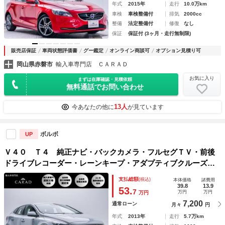
年式
2015年
走行
10.0万km
車検
車検整備付
排気
2000cc
整備
法定整備付
修復
なし
保証
保証付 (3ヶ月・走行無制限)
販売店保証
車両状態評価書
グー鑑定
オンライン商談可
オプション見積り可
岡山県赤磐市
輸入車専門店 ＣＡＲＡＤ
お気に入り
まずは在庫確認・見積依頼
無料通話でお問い合わせ
13人
今あなたの他に
が見ています
ボルボ
UP
Ｖ４０ Ｔ４ 純正ナビ・バックカメラ・フルセグＴＶ・前後
ドライブレコーダー・レーンキープ・アダプティブクルーズコ
ントロール・ソナーセンサー・アイドリングストップ・ＢＬＩ
支払総額
(税込)
本体価格
諸費用
Ｓ・シートヒーター・シートメモリー・ＥＴＣ
39.8
13.9
53.
7
万円
万円
万円
7,200
通常ローン
月々
円
年式
2013年
走行
5.7万km