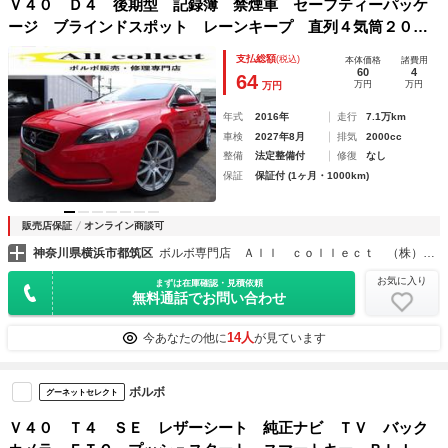
Ｖ４０ Ｄ４ 後期型 記録簿 禁煙車 セーフティーパッケ
ージ ブラインドスポット レーンキープ 直列４気筒２００
０ＣＣディーゼルターボ アイシン製８速ＡＴ
支払総額
(税込)
本体価格
諸費用
60
4
64
万円
万円
万円
年式
2016年
走行
7.1万km
車検
2027年8月
排気
2000cc
整備
法定整備付
修復
なし
保証
保証付 (1ヶ月・1000km)
販売店保証
オンライン商談可
神奈川県横浜市都筑区
ボルボ専門店 Ａｌｌ ｃｏｌｌｅｃｔ （株）オールコレクト
お気に入り
まずは在庫確認・見積依頼
無料通話でお問い合わせ
14人
今あなたの他に
が見ています
ボルボ
グーネットセレクト
Ｖ４０ Ｔ４ ＳＥ レザーシート 純正ナビ ＴＶ バック