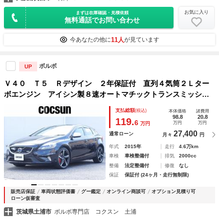
お気に入り
まずは在庫確認・見積依頼
無料通話でお問い合わせ
11人
今あなたの他に
が見ています
ボルボ
UP
Ｖ４０ Ｔ５ Ｒデザイン ２年保証付 直列４気筒２Ｌター
ボエンジン アイシン製８速オートマチックトランスミッショ
ン オフブラック本革シート パワーシート シートヒータ
支払総額
(税込)
本体価格
諸費用
ー ナビゲーション リアビューカメラ ドライブレコーダー
98.8
20.8
119.
6
万円
万円
万円
27,400
通常ローン
月々
円
年式
2015年
走行
4.6万km
車検
車検整備付
排気
2000cc
整備
法定整備付
修復
なし
保証
保証付 (24ヶ月・走行無制限)
販売店保証
車両状態評価書
グー鑑定
オンライン商談可
オプション見積り可
ローン仮審査
茨城県土浦市
ボルボ専門店 コクスン 土浦