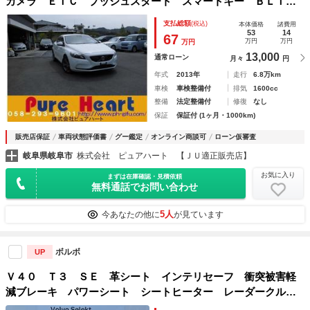
カメラ ＥＴＣ プッシュスタート スマートキー ＢＬＩＳ
コーナーソナー クルーズコントロール パワーシート シー
支払総額
(税込)
本体価格
諸費用
トヒーター アイドリングストップ 衝突軽減システム
53
14
67
万円
万円
万円
13,000
通常ローン
月々
円
年式
2013年
走行
6.8万km
車検
車検整備付
排気
1600cc
整備
法定整備付
修復
なし
保証
保証付 (1ヶ月・1000km)
販売店保証
車両状態評価書
グー鑑定
オンライン商談可
ローン仮審査
岐阜県岐阜市
株式会社 ピュアハート 【ＪＵ適正販売店】
お気に入り
まずは在庫確認・見積依頼
無料通話でお問い合わせ
5人
今あなたの他に
が見ています
ボルボ
UP
Ｖ４０ Ｔ３ ＳＥ 革シート インテリセーフ 衝突被害軽
減ブレーキ パワーシート シートヒーター レーダークルー
ズ ブラインドスポットモニター 禁煙車 純正ナビ バック