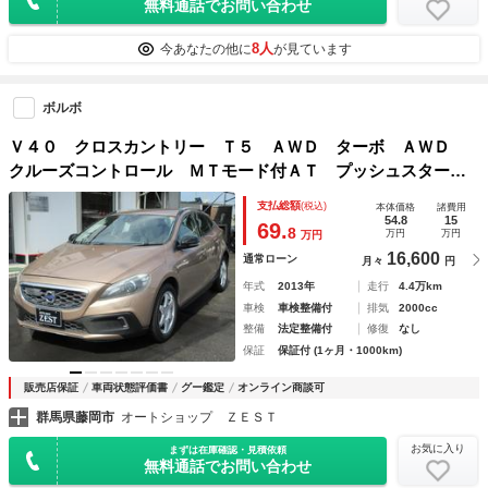
無料通話でお問い合わせ
8人
今あなたの他に
が見ています
ボルボ
Ｖ４０ クロスカントリー Ｔ５ ＡＷＤ ターボ ＡＷＤ
クルーズコントロール ＭＴモード付ＡＴ プッシュスター
ト アルミホイール パワーシート ＨＩＤヘッドランプ ポ
支払総額
(税込)
本体価格
諸費用
ータブルナビ オートライト ＥＴＣ ステアリングスイッチ
54.8
15
69.
8
万円
万円
万円
16,600
通常ローン
月々
円
年式
2013年
走行
4.4万km
車検
車検整備付
排気
2000cc
整備
法定整備付
修復
なし
保証
保証付 (1ヶ月・1000km)
販売店保証
車両状態評価書
グー鑑定
オンライン商談可
群馬県藤岡市
オートショップ ＺＥＳＴ
お気に入り
まずは在庫確認・見積依頼
無料通話でお問い合わせ