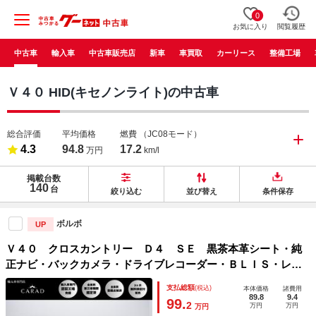
0
お気に入り
閲覧履歴
中古車
輸入車
中古車販売店
新車
車買取
カーリース
整備工場
Ｖ４０ HID(キセノンライト)の中古車
総合評価
平均価格
燃費
（JC08モード）
4.3
94.8
17.2
万円
km/l
掲載台数
140
台
絞り込む
並び替え
条件保存
ボルボ
UP
Ｖ４０ クロスカントリー Ｄ４ ＳＥ 黒茶本革シート・純
正ナビ・バックカメラ・ドライブレコーダー・ＢＬＩＳ・レー
ンキープ・パドルシフト・アダプティブクルーズコントロー
支払総額
(税込)
本体価格
諸費用
ル・ソナーセンサー・シートヒーター・ウッドパネル・禁煙
89.8
9.4
99.
2
万円
万円
万円
車・ＥＴＣ