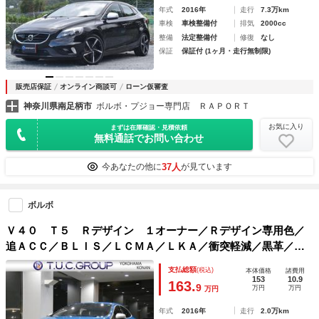
年式
2016年
走行
7.3万km
車検
車検整備付
排気
2000cc
整備
法定整備付
修復
なし
保証
保証付 (1ヶ月・走行無制限)
販売店保証
オンライン商談可
ローン仮審査
神奈川県南足柄市
ボルボ・プジョー専門店 ＲＡＰＯＲＴ
お気に入り
まずは在庫確認・見積依頼
無料通話でお問い合わせ
37人
今あなたの他に
が見ています
ボルボ
Ｖ４０ Ｔ５ Ｒデザイン １オーナー／Ｒデザイン専用色／
追ＡＣＣ／ＢＬＩＳ／ＬＣＭＡ／ＬＫＡ／衝突軽減／黒革／ヒ
ーター／ナビＴＶ／Ｂカメラ／Ｒセンサー／キセノン／Ｒデザ
支払総額
(税込)
本体価格
諸費用
イン専用エクステリア＆１８ＡＷ／２年保証
153
10.9
163.
9
万円
万円
万円
年式
2016年
走行
2.0万km