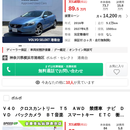
支払総額
(税込)
本体価格
諸費用
カメラ 純正アルミ Ｂｌｕｅｔｏｏｔｈ
73.7
15.8
89.
5
万円
万円
万円
14,200
据置ローン
月々
円
年式
2016年
走行
5.2万km
車検
2027年6月
排気
1500cc
整備
法定整備付
修復
なし
保証
保証付 (1ヶ月・走行無制限)
ディーラー保証
車両状態評価書
グー鑑定
オンライン商談可
神奈川県横浜市港南区
ボルボ・セレクト 港南台
お気に入り
まずは在庫確認・見積依頼
無料通話でお問い合わせ
10人
今あなたの他に
が見ています
ボルボ
Ｖ４０ クロスカントリー Ｔ５ ＡＷＤ 禁煙車 ナビ Ｄ
ＶＤ バックカメラ ＢＴ音楽 スマートキー ＥＴＣ 衝突
軽減ブレーキ 車線逸脱警報 ＢＳＭ アイドリングストッ
支払総額
(税込)
本体価格
諸費用
プ 革シート シートヒーター ＨＤＣ パーキングアシス
84
5.8