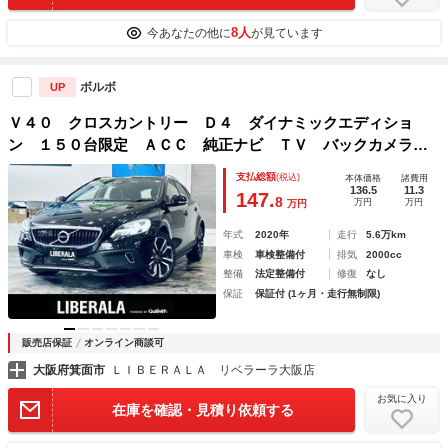
8人
今あなたの他に
が見ています
ボルボ
UP
Ｖ４０ クロスカントリー Ｄ４ ダイナミックエディショ
ン １５０台限定 ＡＣＣ 純正ナビ ＴＶ バックカメラ
純正１８インチＡＷ ＬＥＤヘッドライト クリアランスソナ
支払総額
(税込)
本体価格
諸費用
ー ＢＬＩＳ ルーフレール パドルシフト ハーフ革 Ｄメ
136.5
11.3
147.
8
万円
万円
万円
モリ付きパワーシート リモコンキー
年式
2020年
走行
5.6万km
車検
車検整備付
排気
2000cc
整備
法定整備付
修復
なし
保証
保証付 (1ヶ月・走行無制限)
販売店保証
オンライン商談可
大阪府箕面市
ＬＩＢＥＲＡＬＡ リベラーラ大阪店
お気に入り
在庫を確認・見積り依頼する