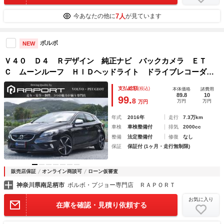
7人
今あなたの他に
が見ています
ボルボ
NEW
Ｖ４０ Ｄ４ Ｒデザイン 純正ナビ バックカメラ ＥＴ
Ｃ ムーンルーフ ＨＩＤヘッドライト ドライブレコーダ
ー アダプティブクルーズコントロール スマートキー 本革
支払総額
(税込)
本体価格
諸費用
シート 障害物センサー 盗難防止装置 レーンキープアシス
89.8
10
99.
8
万円
万円
万円
ト
年式
2016年
走行
7.3万km
車検
車検整備付
排気
2000cc
整備
法定整備付
修復
なし
保証
保証付 (1ヶ月・走行無制限)
販売店保証
オンライン商談可
ローン仮審査
神奈川県南足柄市
ボルボ・プジョー専門店 ＲＡＰＯＲＴ
お気に入り
在庫を確認・見積り依頼する