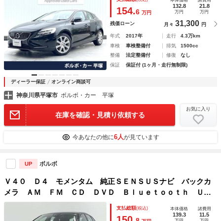
本体価格
諸費用
パドルシフト ＥＴＣ 純正１７インチアルミホイール ＥＴ
132.8
21.8
154.
6
万円
万円
万円
Ｃ
31,300
残価ローン
月々
円
年式
2017年
走行
4.3万km
車検
車検整備付
排気
1500cc
整備
法定整備付
修復
なし
保証
保証付 (1ヶ月・走行無制限)
ディーラー保証
オンライン商談可
神奈川県平塚市
ボルボ・カー 平塚
お気に入り
在庫を確認・見積り依頼する
6人
今あなたの他に
が見ています
ボルボ
UP
Ｖ４０ Ｄ４ モメンタム 純正ＳＥＮＳＵＳナビ バックカ
メラ ＡＭ ＦＭ ＣＤ ＤＶＤ Ｂｌｕｅｔｏｏｔｈ ＵＳ
Ｂ ＬＥＤヘッドライト オートライト アクティブハイビー
支払総額
(税込)
本体価格
諸費用
ム オートベンディング レインセンサー アンビエントライ
139.3
11.5
150.
8
万円
万円