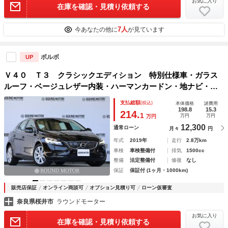
お気に入り
在庫を確認・見積り依頼する
7人
今あなたの他に
が見ています
ボルボ
UP
Ｖ４０ Ｔ３ クラシックエディション 特別仕様車・ガラス
ルーフ・ベージュレザー内装・ハーマンカードン・地ナビ・Ｂ
ｌｕｅｔｏｏｔｈ・ＦＲドラレコ・衝突軽減ブレーキ・追従ク
支払総額
(税込)
本体価格
諸費用
ルコン・ＬＫＡ・ＢＳＡ・バックカメラ・Ｐシート・Ｒ１７Ａ
198.8
15.3
214.
1
万円
万円
万円
Ｗ
12,300
通常ローン
月々
円
年式
2019年
走行
2.8万km
車検
車検整備付
排気
1500cc
整備
法定整備付
修復
なし
保証
保証付 (1ヶ月・1000km)
販売店保証
オンライン商談可
オプション見積り可
ローン仮審査
奈良県桜井市
ラウンドモーター
お気に入り
在庫を確認・見積り依頼する