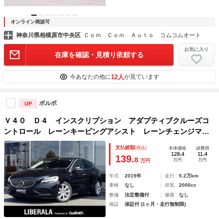
オンライン商談可
神奈川県相模原市中央区
Ｃｏｍ Ｃｏｍ Ａｕｔｏ コムコムオート
お気に入り
在庫を確認・見積り依頼する
12人
今あなたの他に
が見ています
ボルボ
UP
Ｖ４０ Ｄ４ インスクリプション アダプティブクルーズコ
ントロール レーンキーピングアシスト レーンチェンジマー
ジエイド パーキングアシスト ブラインドスポットアシス
支払総額
(税込)
本体価格
諸費用
ト アクティブハイビーム クロストラフィックアラート Ｂ
128.4
11.4
139.
8
万円
万円
万円
ｌｕｅｔｏ
年式
2019年
走行
5.2万km
車検
なし
排気
2000cc
整備
法定整備付
修復
なし
保証
保証付 (1ヶ月・走行無制限)