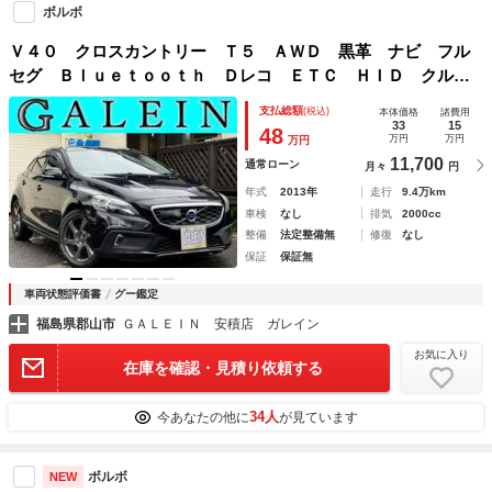
ボルボ
Ｖ４０ クロスカントリー Ｔ５ ＡＷＤ 黒革 ナビ フル
セグ Ｂｌｕｅｔｏｏｔｈ Ｄレコ ＥＴＣ ＨＩＤ クルコ
ン Ｐシート Ｓヒーター Ｄバイザー Ｍウィンカー スマ
支払総額
(税込)
本体価格
諸費用
キー ＡＷ
33
15
48
万円
万円
万円
11,700
通常ローン
月々
円
年式
2013年
走行
9.4万km
車検
なし
排気
2000cc
整備
法定整備無
修復
なし
保証
保証無
車両状態評価書
グー鑑定
福島県郡山市
ＧＡＬＥＩＮ 安積店 ガレイン
お気に入り
在庫を確認・見積り依頼する
34人
今あなたの他に
が見ています
ボルボ
NEW