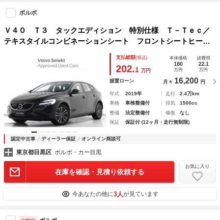
ボルボ
Ｖ４０ Ｔ３ タックエディション 特別仕様 Ｔ－Ｔｅｃ／
テキスタイルコンビネーションシート フロントシートヒータ
ー ボルボガードシステム ＰＣＣキーレスドライブ ミルド
支払総額
(税込)
本体価格
諸費用
アルミニウムパネル ＬＥＤヘッドライト
180
22.1
202.
1
万円
万円
万円
16,200
据置ローン
月々
円
年式
2019年
走行
2.4万km
車検
車検整備付
排気
1500cc
整備
法定整備付
修復
なし
保証
保証付 (12ヶ月・走行無制限)
認定中古車
ディーラー保証
オンライン商談可
東京都目黒区
ボルボ・カー目黒
お気に入り
在庫を確認・見積り依頼する
3人
今あなたの他に
が見ています