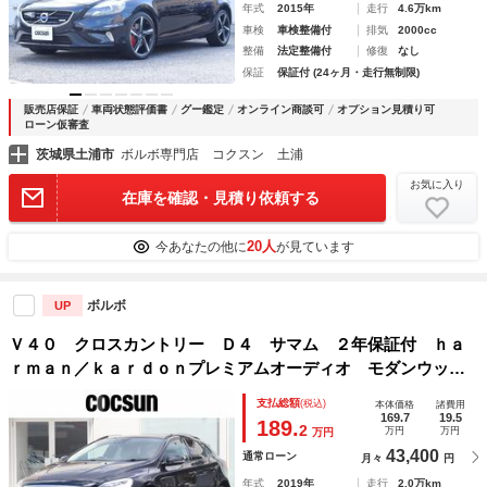
年式
2015年
走行
4.6万km
車検
車検整備付
排気
2000cc
整備
法定整備付
修復
なし
保証
保証付 (24ヶ月・走行無制限)
販売店保証
車両状態評価書
グー鑑定
オンライン商談可
オプション見積り可
ローン仮審査
茨城県土浦市
ボルボ専門店 コクスン 土浦
お気に入り
在庫を確認・見積り依頼する
20人
今あなたの他に
が見ています
ボルボ
UP
Ｖ４０ クロスカントリー Ｄ４ サマム ２年保証付 ｈａ
ｒｍａｎ／ｋａｒｄｏｎプレミアムオーディオ モダンウッド
パネル オフブラック本革シート パワーシート シートヒー
支払総額
(税込)
本体価格
諸費用
ター ドライブレコーダー アダプティブクルーズコントロー
169.7
19.5
189.
2
万円
万円
万円
ル 禁煙車
43,400
通常ローン
月々
円
年式
2019年
走行
2.0万km