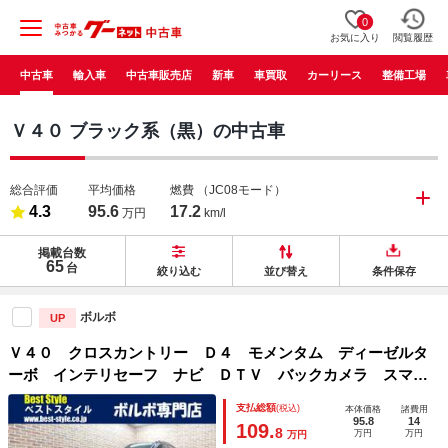
0
お気に入り
閲覧履歴
中古車
輸入車
中古車販売店
新車
車買取
カーリース
整備工場
Ｖ４０ ブラック系（黒）の中古車
総合評価
平均価格
燃費
（JC08モード）
4.3
95.6
17.2
万円
km/l
掲載台数
65
台
絞り込む
並び替え
条件保存
ボルボ
UP
Ｖ４０ クロスカントリー Ｄ４ モメンタム ディーゼルタ
ーボ インテリセーフ ナビ ＤＴＶ バックカメラ スマー
トキー ＤＳＲＣ オートＬＥＤ 純正ドライブレコーダー
支払総額
(税込)
本体価格
諸費用
アイシン製８速オートマ リアパークトロ 禁煙車 整備記録
95.8
14
109.
8
万円
万円
万円
簿 ２０１７モデル