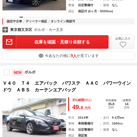
整備
法定整備付
修復
なし
保証
保証付 (6ヶ月・5000km)
認定中古車
ディーラー保証
オンライン商談可
東京都文京区
ボルボ・カー文京
お気に入り
在庫を確認・見積り依頼する
9人
今あなたの他に
が見ています
ボルボ
NEW
Ｖ４０ Ｔ４ エアバック パワステ ＡＡＣ パワーウイン
ドウ ＡＢＳ カーテンエアバッグ
支払総額
(税込)
本体価格
諸費用
35.8
14
49.
8
万円
万円
万円
年式
2013年
走行
9.4万km
車検
車検整備付
排気
1600cc
整備
法定整備付
修復
なし
保証
保証無