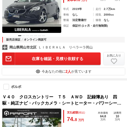
万円
ト
年式
2019年
走行
2.7万km
車検
なし
排気
2000cc
整備
法定整備付
修復
なし
保証
保証付 (1ヶ月・走行無制限)
販売店保証
オンライン商談可
岡山県岡山市北区
ＬＩＢＥＲＡＬＡ リベラーラ岡山
お気に入り
在庫を確認・見積り依頼する
2人
今あなたの他に
が見ています
ボルボ
Ｖ４０ クロスカントリー Ｔ５ ＡＷＤ 記録簿あり 四
駆・純正ナビ・バックカメラ・シートヒーター・パワーシー
ト・レーダークルーズ・インテリセーフ・レーンキープ・バッ
支払総額
(税込)
本体価格
諸費用
クソナー・レザーシート・オートライト・ＥＴＣ
64.8
10
74.
8
万円
万円
万円