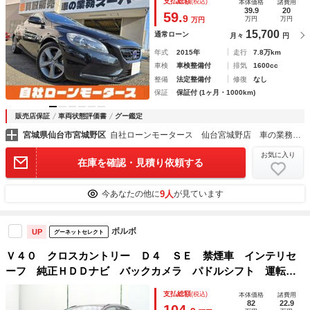
支払総額
(税込)
本体価格
諸費用
ーシート★アイドリングストップ
39.9
20
59.
9
万円
万円
万円
15,700
通常ローン
月々
円
年式
2015年
走行
7.8万km
車検
車検整備付
排気
1600cc
整備
法定整備付
修復
なし
保証
保証付 (1ヶ月・1000km)
販売店保証
車両状態評価書
グー鑑定
宮城県仙台市宮城野区
自社ローンモータース 仙台宮城野店 車の業務スーパー
お気に入り
在庫を確認・見積り依頼する
9人
今あなたの他に
が見ています
ボルボ
UP
グーネットセレクト
Ｖ４０ クロスカントリー Ｄ４ ＳＥ 禁煙車 インテリセ
ーフ 純正ＨＤＤナビ バックカメラ パドルシフト 運転席
パワーシート 純正１８インチアルミホイール ＬＥＤヘッド
支払総額
(税込)
本体価格
諸費用
ライト ＢＬＩＳ クルーズコントロール ＥＴＣ２．０
82
22.9
104.