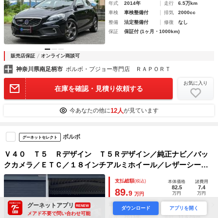
年式
2014年
走行
6.5万km
車検
車検整備付
排気
2000cc
整備
法定整備付
修復
なし
保証
保証付 (1ヶ月・1000km)
販売店保証
オンライン商談可
神奈川県南足柄市
ボルボ・プジョー専門店 ＲＡＰＯＲＴ
お気に入り
在庫を確認・見積り依頼する
12人
今あなたの他に
が見ています
ボルボ
グーネットセレクト
Ｖ４０ Ｔ５ Ｒデザイン Ｔ５Ｒデザイン／純正ナビ／バッ
クカメラ／ＥＴＣ／１８インチアルミホイール／レザーシート
／パワーシート／Ｒデザイン専用インテリア／オートクルーズ
支払総額
(税込)
本体価格
諸費用
／ステアリングスイッチ／ウインカーミラー／スペアキー／取
82.5
7.4
89.
9
万円
万円
万円
説
16,500
通常ローン
グーネットアプリ
月々
円
RENEW
ダウンロード
アプリを開く
メアド不要で問い合わせ可能
年式
2013年
走行
11.6万km