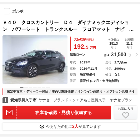
ボルボ
Ｖ４０ クロスカントリー Ｄ４ ダイナミックエディショ
ン パワーシート トランクスルー フロアマット ナビ Ｃ
Ｄ 音楽プレーヤー接続 Ｂｌｕｅｔｏｏｔｈ接続 ＴＶ Ｄ
支払総額
(税込)
本体価格
諸費用
ＶＤ再生 ＥＴＣ ＬＥＤヘッドライト バックモニター 盗
181.3
11.2
192.
5
万円
万円
万円
難防止 衝突被害軽減ブレーキ
31,500
残価ローン
月々
円
年式
2019年
走行
2.7万km
車検
2026年11月
排気
2000cc
整備
法定整備付
修復
なし
保証
保証付 (1ヶ月・走行無制限)
認定中古車
ディーラー保証
車両状態評価書
オンライン商談可
オプション見積り可
愛知県長久手市
ヤナセ ブランドスクエア名古屋長久手 ヤナセブランドスクエア（株）
お気に入り
在庫を確認・見積り依頼する
2人
今あなたの他に
が見ています