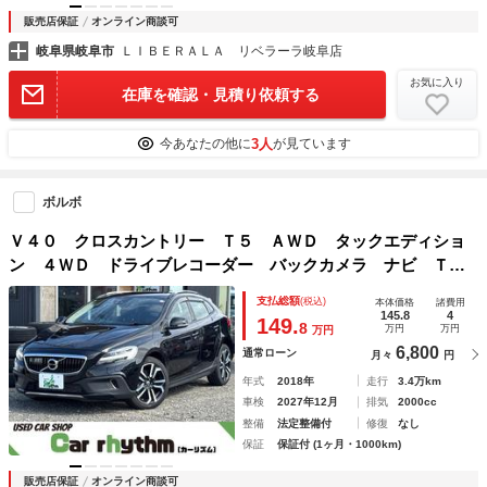
販売店保証
オンライン商談可
岐阜県岐阜市
ＬＩＢＥＲＡＬＡ リベラーラ岐阜店
お気に入り
在庫を確認・見積り依頼する
3人
今あなたの他に
が見ています
ボルボ
Ｖ４０ クロスカントリー Ｔ５ ＡＷＤ タックエディショ
ン ４ＷＤ ドライブレコーダー バックカメラ ナビ Ｔ
Ｖ クリアランスソナー アダプティブクルーズコントロー
支払総額
(税込)
本体価格
諸費用
ル レーンアシスト 衝突被害軽減システム アルミホイー
145.8
4
149.
8
万円
万円
万円
ル オートライト ＬＥＤヘッドランプ
6,800
通常ローン
月々
円
年式
2018年
走行
3.4万km
車検
2027年12月
排気
2000cc
整備
法定整備付
修復
なし
保証
保証付 (1ヶ月・1000km)
販売店保証
オンライン商談可