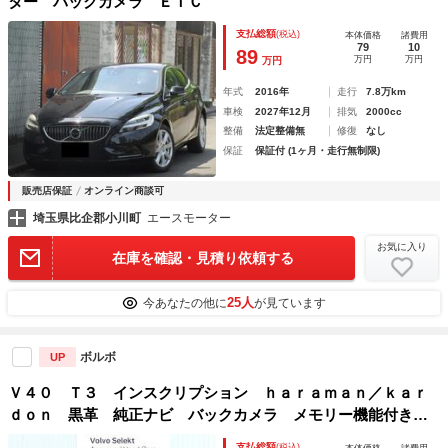
ター バックカメラ ＥＴＣ
支払総額
(税込)
本体価格
諸費用
79
10
89
万円
万円
万円
年式
2016年
走行
7.8万km
車検
2027年12月
排気
2000cc
整備
法定整備無
修復
なし
保証
保証付 (1ヶ月・走行無制限)
販売店保証
オンライン商談可
埼玉県比企郡小川町
エースモーター
お気に入り
在庫を確認・見積り依頼する
25人
今あなたの他に
が見ています
ボルボ
UP
Ｖ４０ Ｔ３ インスクリプション ｈａｒａｍａｎ／ｋａｒ
ｄｏｎ 黒革 純正ナビ バックカメラ メモリー機能付きパ
ワーシート シートヒーター 禁煙車 Ｂｌｕｅｔｏｏｔｈ
支払総額
(税込)