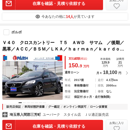
お気に入り
在庫を確認・見積り依頼する
14人
今あなたの他に
が見ています
ボルボ
Ｖ４０ クロスカントリー Ｔ５ ＡＷＤ サマム ／後期／
黒革／ＡＣＣ／ＢＳＭ／ＬＫＡ／ｈａｒｍａｎ／ｋａｒｄｏｎ
／ナビ／Ｂカメラ／ＢＴオーディオ／ＤＶＤ／ＭＳＶ／ＥＴＣ
支払総額
(税込)
本体価格
諸費用
／パドルシフト／ヒーター付Ｐシート／ＬＥＤヘッド／Ｃソナ
129.9
21
150.
9
万円
万円
万円
ー／禁煙車／記録簿／
18,100
通常ローン
月々
円
年式
2017後
走行
4.3万km
車検
車検整備付
排気
2000cc
整備
法定整備付
修復
なし
保証
保証付 (6ヶ月・走行無制限)
販売店保証
車両状態評価書
グー鑑定
オンライン商談可
ローン仮審査
埼玉県入間郡三芳町
ユーパーク スタイル店 ＪＵ適正販売店
お気に入り
在庫を確認・見積り依頼する