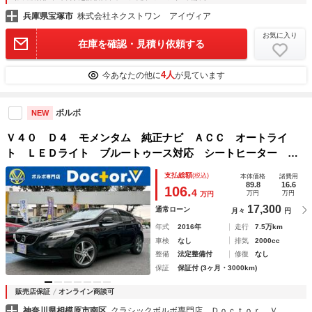
兵庫県宝塚市
株式会社ネクストワン アイヴィア
お気に入り
在庫を確認・見積り依頼する
4人
今あなたの他に
が見ています
ボルボ
NEW
Ｖ４０ Ｄ４ モメンタム 純正ナビ ＡＣＣ オートライ
ト ＬＥＤライト ブルートゥース対応 シートヒーター バ
ックモニター 保証付
支払総額
(税込)
本体価格
諸費用
89.8
16.6
106.
4
万円
万円
万円
17,300
通常ローン
月々
円
年式
2016年
走行
7.5万km
車検
なし
排気
2000cc
整備
法定整備付
修復
なし
保証
保証付 (3ヶ月・3000km)
販売店保証
オンライン商談可
神奈川県相模原市南区
クラシックボルボ専門店 Ｄｏｃｔｏｒ．Ｖ