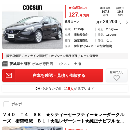
ーション リアビューカメラ キーレスドライブ １７インチ
支払総額
(税込)
本体価格
諸費用
アルミホイール ドライブレコーダー 禁煙車
107.8
19.6
127.
4
万円
万円
万円
29,200
通常ローン
月々
円
年式
2015年
走行
2.5万km
車検
車検整備付
排気
1500cc
整備
法定整備付
修復
なし
保証
保証付 (24ヶ月・走行無制限)
販売店保証
オンライン商談可
オプション見積り可
ローン仮審査
茨城県土浦市
ボルボ専門店 コクスン 土浦
お気に入り
在庫を確認・見積り依頼する
19人
今あなたの他に
が見ています
ボルボ
Ｖ４０ Ｔ４ ＳＥ ★シティーセーフティー★レーダークル
ーズ 衝突軽減 ＢＬＩ★黒レザーシート★純正ナビフルセグ
ＤＶＤＢｌｕｅｔｏｏｔｈ★７Ｂカメラシートヒーター★パワ