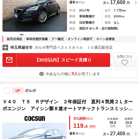
17,600
通常ローン
月々
円
年式
2017年
走行
7.7万km
車検
車検整備付
排気
2000cc
整備
法定整備付
修復
なし
保証
保証付 (6ヶ月・走行無制限)
販売店保証
車両状態評価書
グー鑑定
オンライン商談可
ローン仮審査
埼玉県越谷市
ボルボ専門店ベストスタイル ＪＵ適正販売店
お気に入り
【30分以内】スピード見積り
9人
今あなたの他に
が見ています
ボルボ
UP
Ｖ４０ Ｔ５ Ｒデザイン ２年保証付 直列４気筒２Ｌター
ボエンジン アイシン製８速オートマチックトランスミッショ
ン オフブラック本革シート パワーシート シートヒータ
支払総額
(税込)
本体価格
諸費用
ー ナビゲーション リアビューカメラ ドライブレコーダー
98.8
20.8
119.
6
万円
万円
万円
27,400
通常ローン
月々
円