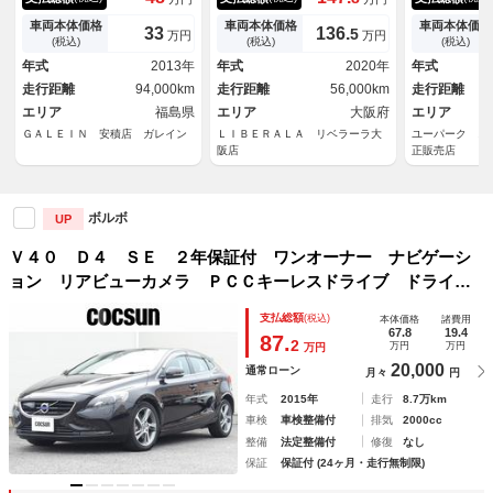
ｔｈ Ｄレコ ＥＴＣ ＨＩ
Ｃ 純正ナビ ＴＶ バックカ
ＬＫＡ／ｈａ
Ｄ クルコン Ｐシート Ｓヒ
メラ 純正１８インチＡＷ Ｌ
ｄｏｎ／ナビ
車両本体価格
車両本体価格
車両本体価格
33
136.
5
万円
万円
ーター Ｄバイザー Ｍウィン
ＥＤヘッドライト クリアラン
オーディオ／
(税込)
(税込)
(税込)
カー スマキー ＡＷ
スソナー ＢＬＩＳ ルーフレ
ＥＴＣ／パド
年式
2013年
年式
2020年
年式
ール パドルシフト ハーフ
ー付Ｐシート
走行距離
94,000km
走行距離
56,000km
走行距離
革 Ｄメモリ付きパワーシー
Ｃソナー／禁
エリア
福島県
ト リモコンキー
エリア
大阪府
エリア
ＧＡＬＥＩＮ 安積店 ガレイン
ＬＩＢＥＲＡＬＡ リベラーラ大
ユーパーク ス
阪店
正販売店
ボルボ
UP
Ｖ４０ Ｄ４ ＳＥ ２年保証付 ワンオーナー ナビゲーシ
ョン リアビューカメラ ＰＣＣキーレスドライブ ドライブ
レコーダー パワーシート アイドリングストップ アダプテ
支払総額
(税込)
本体価格
諸費用
ィブクルーズコントロール ＢＬＩＳ 禁煙車
67.8
19.4
87.
2
万円
万円
万円
20,000
通常ローン
月々
円
年式
2015年
走行
8.7万km
車検
車検整備付
排気
2000cc
整備
法定整備付
修復
なし
保証
保証付 (24ヶ月・走行無制限)