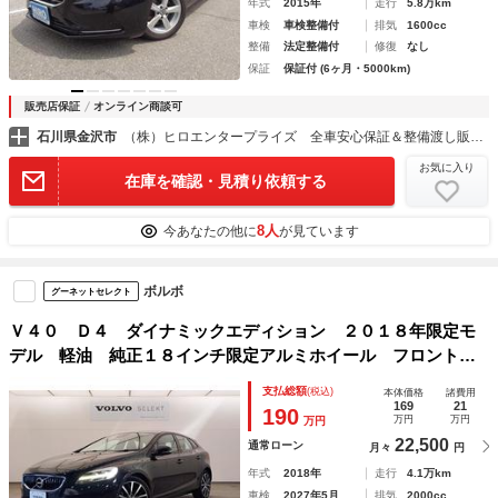
年式
2015年
走行
5.8万km
車検
車検整備付
排気
1600cc
整備
法定整備付
修復
なし
保証
保証付 (6ヶ月・5000km)
販売店保証
オンライン商談可
石川県金沢市
（株）ヒロエンタープライズ 全車安心保証＆整備渡し販売
お気に入り
在庫を確認・見積り依頼する
8人
今あなたの他に
が見ています
ボルボ
グーネットセレクト
Ｖ４０ Ｄ４ ダイナミックエディション ２０１８年限定モ
デル 軽油 純正１８インチ限定アルミホイール フロントシ
ートヒーター 純正ナビ 運転席パワーシート Ｂｌｕｅｔｏ
支払総額
(税込)
本体価格
諸費用
ｏｔｈ
169
21
190
万円
万円
万円
22,500
通常ローン
月々
円
年式
2018年
走行
4.1万km
車検
2027年5月
排気
2000cc