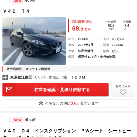
ボルボ
NEW
Ｖ４０ Ｔ４
支払総額
(税込)
本体価格
諸費用
62.5
7.4
69.
9
万円
万円
万円
年式
2014年
走行
3.9万km
車検
2027年3月
排気
1600cc
整備
法定整備付
修復
なし
保証
保証付 (1ヶ月・走行無制限)
販売店保証
オンライン商談可
東京都江東区
ガリバー扇橋店（株）ＩＤＯＭ
お気に入り
在庫を確認・見積り依頼する
9人
今あなたの他に
が見ています
ボルボ
NEW
Ｖ４０ Ｄ４ インスクリプション ＰＷシート シートヒー