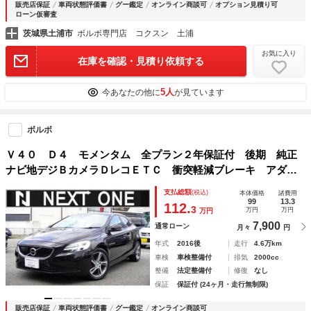
販売店保証
車両状態評価書
グー鑑定
オンライン商談可
オプション見積り可
ローン仮審査
茨城県土浦市
ボルボ専門店 コクスン 土浦
お気に入り
在庫を確認・見積り依頼する
5人
今あなたの他に
が見ています
ボルボ
Ｖ４０ Ｄ４ モメンタム 全プラン２年保証付 後期 純正
ナビ地デジＢカメラＤレコＥＴＣ 衝突軽減ブレーキ アダプ
ティブクルコン ブラインドスポットモニター メモリー付パ
支払総額
(税込)
本体価格
諸費用
ワーシート ＬＥＤヘッドライト
99
13.3
112.
3
万円
万円
万円
7,900
通常ローン
月々
円
年式
2016後
走行
4.6万km
車検
車検整備付
排気
2000cc
整備
法定整備付
修復
なし
保証
保証付 (24ヶ月・走行無制限)
販売店保証
車両状態評価書
グー鑑定
オンライン商談可