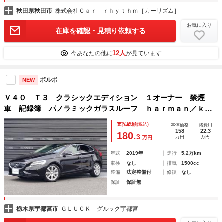
秋田県秋田市
株式会社Ｃａｒ ｒｈｙｔｈｍ［カーリズム］
お気に入り
在庫を確認・見積り依頼する
12人
今あなたの他に
が見ています
ボルボ
NEW
Ｖ４０ Ｔ３ クラシックエディション １オーナー 禁煙
車 記録簿 パノラミックガラスルーフ ｈａｒｍａｎ／ｋａ
ｒｄｏｎサウンド 本革シート ＡＣＣ 全席シートヒータ
支払総額
(税込)
本体価格
諸費用
ー 前席電動シート インテグレーテッドチャイルドシート
158
22.3
180.
3
万円
万円
万円
ＬＥＤヘッドランプ
年式
2019年
走行
5.2万km
車検
なし
排気
1500cc
整備
法定整備付
修復
なし
保証
保証無
栃木県宇都宮市
ＧＬＵＣＫ グルック宇都宮