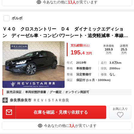
13人
今あなたの他に
が見ています
ボルボ
Ｖ４０ クロスカントリー Ｄ４ ダイナミックエディショ
ン ディーゼル車・コンビパワーシート・追突軽減車・車線逸
脱警告・アダクティブクルーズコントロール・ブライドスポッ
支払総額
(税込)
本体価格
諸費用
ト・道路標識アシスト・ナビＴＶ・バックカメラ・コーナーセ
169.9
25.5
195.
4
万円
万円
万円
ンサー・アクティブハイビーム
年式
2019年
走行
3.8万km
車検
車検整備付
排気
2000cc
整備
法定整備付
修復
なし
保証
保証付 (1ヶ月・1000km)
販売店保証
車両状態評価書
グー鑑定
オンライン商談可
奈良県奈良市
ＲＥＶＩＳＴＡＲ奈良
お気に入り
在庫を確認・見積り依頼する
3人
今あなたの他に
が見ています