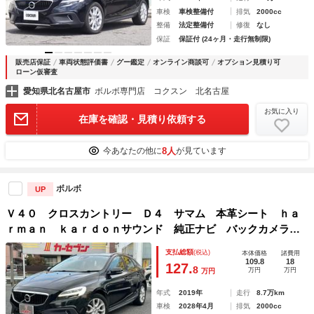
車検
車検整備付
排気
2000cc
整備
法定整備付
修復
なし
保証
保証付 (24ヶ月・走行無制限)
販売店保証
車両状態評価書
グー鑑定
オンライン商談可
オプション見積り可
ローン仮審査
愛知県北名古屋市
ボルボ専門店 コクスン 北名古屋
お気に入り
在庫を確認・見積り依頼する
8人
今あなたの他に
が見ています
ボルボ
UP
Ｖ４０ クロスカントリー Ｄ４ サマム 本革シート ｈａ
ｒｍａｎ ｋａｒｄｏｎサウンド 純正ナビ バックカメラ
ディーゼルターボ ＡＣＣ 衝突軽減ブレーキ ソナー ＢＳ
支払総額
(税込)
本体価格
諸費用
Ｍ ルーフレール ＬＥＤ 純正１７インチＡＷ ＴＶ 車検
109.8
18
127.
8
万円
万円
万円
Ｒ１０年４月
年式
2019年
走行
8.7万km
車検
2028年4月
排気
2000cc