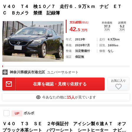
Ｖ４０ Ｔ４ 検１０／７ 走行６．９万ｋｍ ナビ ＥＴ
Ｃ Ｂカメラ 禁煙 記録簿
支払総額
(税込)
本体価格
諸費用
37.3
5.2
42.
5
万円
万円
万円
年式
2013年
走行
6.9万km
車検
2028年7月
排気
1600cc
整備
法定整備付
修復
なし
保証
保証無
神奈川県横浜市港北区
ユニバーサルオート
お気に入り
在庫を確認・見積り依頼する
15人
今あなたの他に
が見ています
ボルボ
UP
Ｖ４０ Ｔ３ ＳＥ ２年保証付 アイシン製６速ＡＴ オフ
ブラック本革シート パワーシート シートヒーター ナビゲ