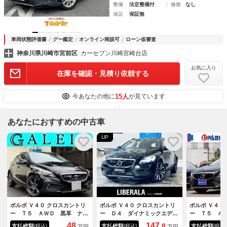
整備
法定整備付
修復
なし
保証
保証無
車両状態評価書
グー鑑定
オンライン商談可
ローン仮審査
神奈川県川崎市宮前区
カーセブン川崎宮崎台店
お気に入り
在庫を確認・見積り依頼する
15人
今あなたの他に
が見ています
あなたにおすすめの中古車
UP
ボルボ Ｖ４０ クロスカントリ
ボルボ Ｖ４０ クロスカントリ
ボルボ Ｖ４０
ー Ｔ５ ＡＷＤ 黒革 ナ
ー Ｄ４ ダイナミックエディ
ー Ｔ５ Ａ
ビ フルセグ Ｂｌｕｅｔｏｏ
ション １５０台限定 ＡＣ
後期／黒革／
48
147.
8
支払総額
支払総額
支払総額
(税込)
(税込)
(税込)
万円
万円