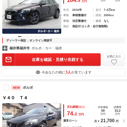
9
万円
万円
万円
年式
2016年
走行
7.4万km
車検
車検整備付
排気
2000cc
整備
法定整備付
修復
なし
保証
保証付 (1ヶ月・走行無制限)
ディーラー保証
オンライン商談可
福井県福井市
ボルボ・カー 福井
お気に入り
在庫を確認・見積り依頼する
3人
今あなたの他に
が見ています
ボルボ
NEW
Ｖ４０ Ｔ４
支払総額
(税込)
本体価格
諸費用
59
15.2
74.
2
万円
万円
万円
21,700
通常ローン
月々
円