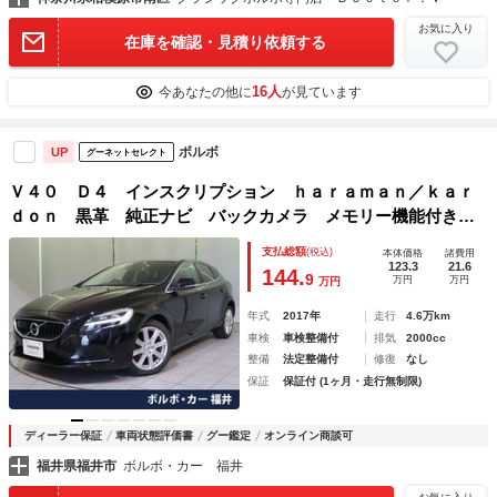
お気に入り
在庫を確認・見積り依頼する
16人
今あなたの他に
が見ています
ボルボ
UP
グーネットセレクト
Ｖ４０ Ｄ４ インスクリプション ｈａｒａｍａｎ／ｋａｒ
ｄｏｎ 黒革 純正ナビ バックカメラ メモリー機能付きパ
ワーシート シートヒーター 禁煙車 Ｂｌｕｅｔｏｏｔｈ
支払総額
(税込)
本体価格
諸費用
パドルシフト ＥＴＣ 純正１７インチアルミホイール ＥＴ
123.3
21.6
144.
9
万円
万円
万円
Ｃ
年式
2017年
走行
4.6万km
車検
車検整備付
排気
2000cc
整備
法定整備付
修復
なし
保証
保証付 (1ヶ月・走行無制限)
ディーラー保証
車両状態評価書
グー鑑定
オンライン商談可
福井県福井市
ボルボ・カー 福井