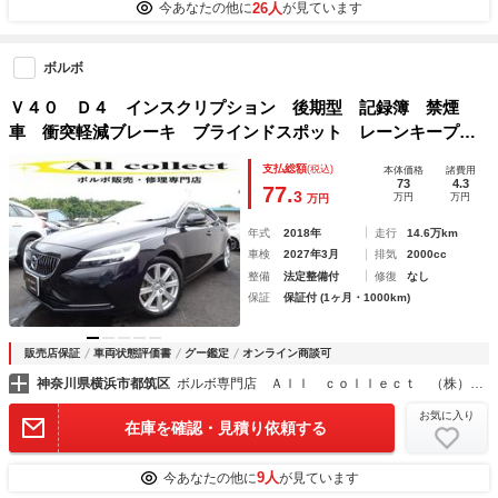
26人
今あなたの他に
が見ています
ボルボ
Ｖ４０ Ｄ４ インスクリプション 後期型 記録簿 禁煙
車 衝突軽減ブレーキ ブラインドスポット レーンキープ
ＡＣＣ 直列４気筒２０００ＣＣディーゼルターボ アイシン
支払総額
(税込)
本体価格
諸費用
製８速ＡＴ
73
4.3
77.
3
万円
万円
万円
年式
2018年
走行
14.6万km
車検
2027年3月
排気
2000cc
整備
法定整備付
修復
なし
保証
保証付 (1ヶ月・1000km)
販売店保証
車両状態評価書
グー鑑定
オンライン商談可
神奈川県横浜市都筑区
ボルボ専門店 Ａｌｌ ｃｏｌｌｅｃｔ （株）オールコレクト
お気に入り
在庫を確認・見積り依頼する
9人
今あなたの他に
が見ています