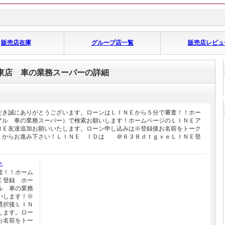
販売店在庫
グループ店一覧
販売店レビュ
東店 車の業務スーパーの詳細
だき誠にありがとうございます。ローンはＬＩＮＥから５分で審査！！ホー
アル 車の業務スーパー）で検索お願いします！ホームページのＬＩＮＥア
ＮＥ友達追加お願いいたします。ローン申し込みは※登録後お名前をトーク
｝からお進み下さい！ＬＩＮＥ ＩＤは ＠６３８ｄｔｇｖｅＬＩＮＥ登
ト
査！！ホーム
Ｅ登録 ホー
ル 車の業務
いします！※
選択後ＬＩＮ
します。ロー
お名前をトー