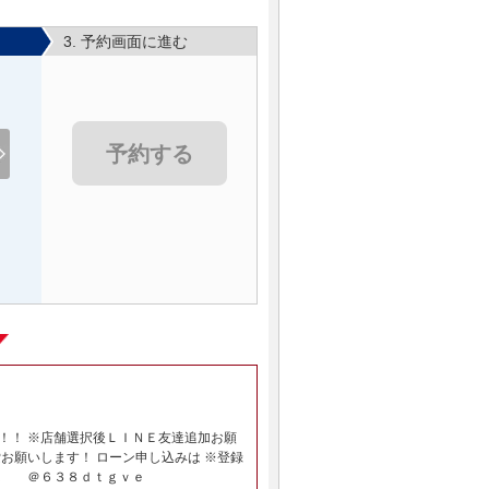
3. 予約画面に進む
予約する
！！ ※店舗選択後ＬＩＮＥ友達追加お願
お願いします！ ローン申し込みは ※登録
Ｄは ＠６３８ｄｔｇｖｅ