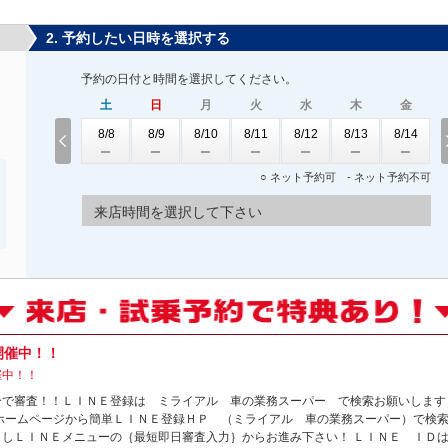
2. 予約したい日時を選択する
予約の日付と時間を選択してください。
土
日
月
火
水
木
金
8/8
8/9
8/10
8/11
8/12
8/13
8/14
○ ネット予約可 - ネット予約不可
来店時間を選択して下さい
開催中！！
催中！！
分で審査！！ＬＩＮＥ登録は ミライアル 車の業務スーパー で検索お願いします
ホームページから簡単ＬＩＮＥ登録ＨＰ （ミライアル 車の業務スーパー）で検索
クしＬＩＮＥメニューの｛最短即日審査入力｝からお進み下さい！ ＬＩＮＥ Ｉ