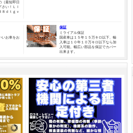
の｛最短即日
下さい！ＬＩ
３８ｄｔｇｖ
保証
ミライアル保証
いいお車をお
国産車は１５年１５万キロ以下、輸
入車は１０年１０万キロ以下なら加
入可能。幅広い部品を保証でカバー
出来ます。