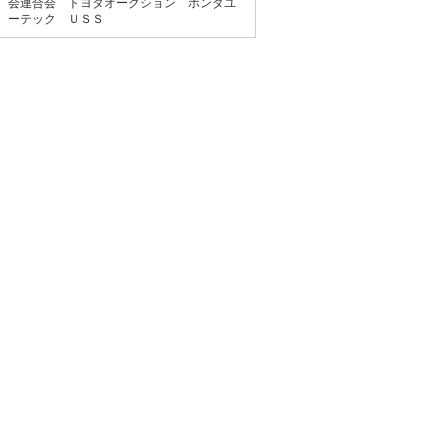
会連合会 トヨタオークション ホンダユ
ーテック ＵＳＳ
トヨタ Ｃ－ＨＲ Ｇ
支払総額
154.9
万円
(税込)
(リ済込)
134.9
車両本体価格
万円
(税込)
グークーポン
マツダ アクセラスポー
ツ １５ＸＤ Ｌパッケ
ージ
支払総額
119.9
万円
(税込)
(リ済込)
99.9
車両本体価格
万円
(税込)
グークーポン
日産 エルグランド ２５
０ハイウェイスターＳ
アーバンクロム
支払総額
119.9
万円
(税込)
(リ済込)
99.9
車両本体価格
万円