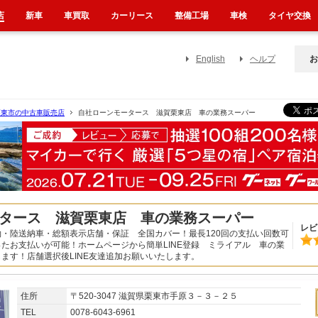
店
新車
車買取
カーリース
整備工場
車検
タイヤ交換
English
ヘルプ
お
栗東市の中古車販売店
自社ローンモータース 滋賀栗東店 車の業務スーパー
タース 滋賀栗東店 車の業務スーパー
レビ
・陸送納車・総額表示店舗・保証 全国カバー！最長120回の支払い回数可
たお支払いが可能！ホームページから簡単LINE登録 ミライアル 車の業
ます！店舗選択後LINE友達追加お願いいたします。
住所
〒520-3047 滋賀県栗東市手原３－３－２５
TEL
0078-6043-6961