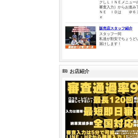
クしＬＩＮＥメニュー
審査入力｝からお進み
ＮＥ ＩＤは ＠６
ｅ
販売店スタッフ紹介
スタッフ一同
私達が割安でちょうど
届けします！
お店紹介