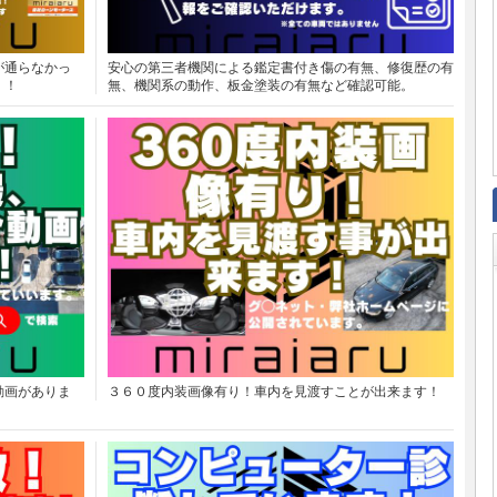
が通らなかっ
安心の第三者機関による鑑定書付き傷の有無、修復歴の有
！！
無、機関系の動作、板金塗装の有無など確認可能。
動画がありま
３６０度内装画像有り！車内を見渡すことが出来ます！