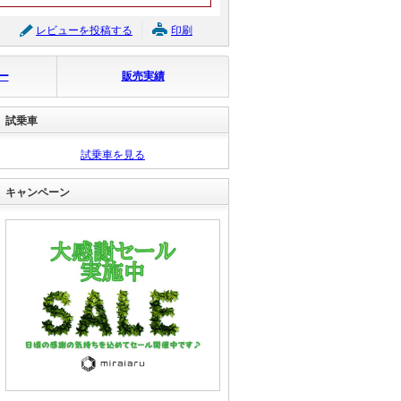
レビューを投稿する
印刷
ー
販売実績
日産 セレナ ハイウェイ
スター Ｖセレクション
試乗車
ＩＩ
支払総額
119.9
万円
(税込)
試乗車を見る
(リ済込)
99.9
車両本体価格
万円
(税込)
キャンペーン
グークーポン
ボルボ ボルボ Ｖ６０ Ｔ
４ Ｒデザイン
支払総額
69.9
万円
(税込)
(リ済込)
49.9
車両本体価格
万円
(税込)
グークーポン
ＢＭＷ ＢＭＷ Ｘ１ ｓＤ