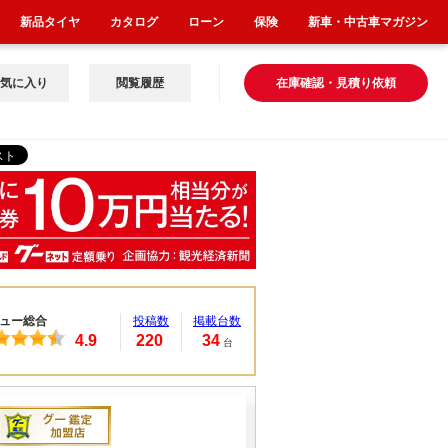
新品タイヤ
カタログ
ローン
保険
新車・中古車マガジン
気に入り
閲覧履歴
在庫確認・見積り依頼
ュー総合
投稿数
掲載台数
4.9
220
34
台