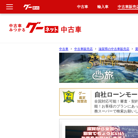
中古車
輸入車
中古車販売
新車
中古車
中古車
中古車販売店
滋賀県の中古車販売店
輸入車
クルマ買取
カーリース
自社ローンモー
全国対応可能！審査・契約
タイヤ交換
能！お客様のプランにあっ
務スーパーで検索お願いし
整備工場
車検