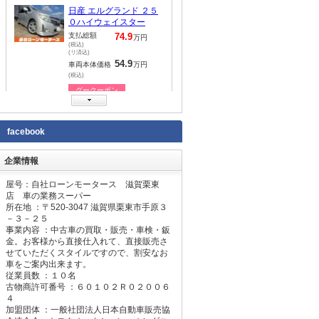
ＢＭＷ ＢＭＷ ２１８ｄ
アクティブツアラー
支払総額
84.9
万円
(税込)
(リ済込)
64.9
車両本体価格
万円
(税込)
グークーポン
プジョー プジョー ３０
facebook
８ ＳＷ ＧＴ ブルー
ＨＤｉ
支払総額
99.9
万円
(税込)
企業情報
(リ済込)
79.9
車両本体価格
万円
屋号：自社ローンモータース 滋賀栗東
(税込)
店 車の業務スーパー
グークーポン
所在地 ：〒
520-3047
滋賀県栗東市手原３
－３－２５
事業内容 ：中古車の買取・販売・車検・鈑
ＢＭＷ ＢＭＷ ２１８ｄ
金。お客様から直接仕入れて、直接販売さ
アクティブツアラー Ｍ
せていただくスタイルですので、割安なお
スポーツ
支払総額
104.9
車をご案内出来ます。
万円
(税込)
従業員数 ：１０名
(リ済込)
古物商許可番号 ：６０１０２Ｒ０２００６
84.9
車両本体価格
万円
４
(税込)
加盟団体 ：一般社団法人日本自動車販売協
グークーポン