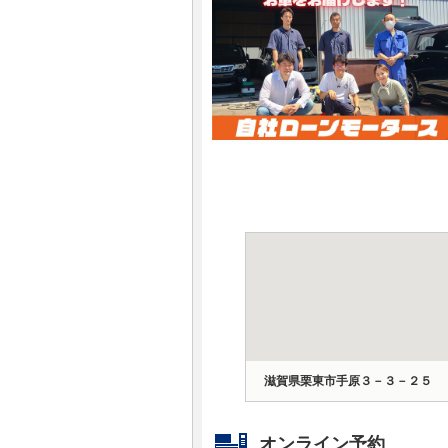
マガジン
車カタログ
自動車ローン
保険
レビュー
価格相場
教習所
滋賀県栗東市手原３－３－２５
用語集
オンライン予約