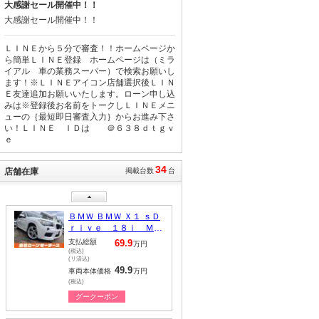
ｒｉｖｅ １８ｉ Ｍス
大感謝セール開催中！！
ポーツパッケージ
支払総額
69.9
万円
大感謝セール開催中！！
(税込)
(リ済込)
49.9
車両本体価格
万円
ＬＩＮＥから５分で審査！！ホームページか
(税込)
ら簡単ＬＩＮＥ登録 ホームページは（ミラ
イアル 車の業務スーパー）で検索お願いし
グークーポン
ます！※ＬＩＮＥアイコン店舗選択後ＬＩＮ
Ｅ友達追加お願いいたします。ローン申し込
日産 エルグランド ２５
みは※登録後お名前をトークしＬＩＮＥメニ
０ハイウェイスター
ューの｛最短即日審査入力｝からお進み下さ
い！ＬＩＮＥ ＩＤは ＠６３８ｄｔｇｖ
支払総額
74.9
万円
ｅ
(税込)
(リ済込)
54.9
車両本体価格
万円
34
(税込)
店舗在庫
掲載台数
台
グークーポン
プジョー プジョー ＲＣ
Ｚ ベースグレード
支払総額
69.9
万円
(税込)
(リ済込)
49.9
車両本体価格
万円
(税込)
グークーポン