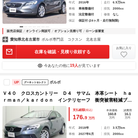
年式
2016年
走行
6.9万km
車検
車検整備付
排気
2000cc
整備
法定整備付
修復
なし
保証
保証付 (24ヶ月・走行無制限)
販売店保証
オンライン商談可
オプション見積り可
ローン仮審査
愛知県北名古屋市
ボルボ専門店 コクスン 北名古屋
お気に入り
在庫を確認・見積り依頼する
19人
今あなたの他に
が見ています
ボルボ
UP
グーネットセレクト
Ｖ４０ クロスカントリー Ｄ４ サマム 本革シート ｈａ
ｒｍａｎ／ｋａｒｄｏｎ インテリセーフ 衝突被害軽減ブレ
ーキ レーダークルーズ 禁煙車 シートヒーター メモリー
支払総額
(税込)
本体価格
諸費用
機能付パワーシート 純正ナビ バックカメラ Ｂｌｕｅｔｏ
160.8
16.1
176.
9
万円
万円
万円
ｏｔｈ
年式
2018年
走行
3.5万km
車検
2027年6月
排気
2000cc