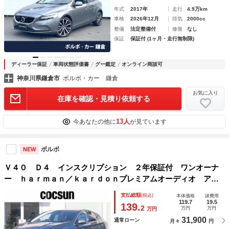
年式
2017年
走行
4.9万km
車検
2026年12月
排気
2000cc
整備
法定整備付
修復
なし
保証
保証付 (1ヶ月・走行無制限)
ディーラー保証
車両状態評価書
グー鑑定
オンライン商談可
神奈川県鎌倉市
ボルボ・カー 鎌倉
お気に入り
在庫を確認・見積り依頼する
13人
今あなたの他に
が見ています
ボルボ
NEW
Ｖ４０ Ｄ４ インスクリプション ２年保証付 ワンオーナ
ー ｈａｒｍａｎ／ｋａｒｄｏｎプレミアムオーディオ アン
バー本革シート パワーシート シートヒーター モダンウッ
支払総額
(税込)
本体価格
諸費用
ドパネル アダプティブクルーズコントロール アイドリング
119.7
19.5
139.
2
万円
万円
万円
ストップ
31,900
通常ローン
月々
円