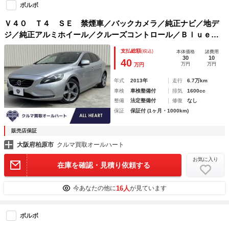
ボルボ
Ｖ４０ Ｔ４ ＳＥ 禁煙車／バックカメラ／純正ナビ／地デ
ジ／純正アルミホイール／クルーズコントロール／Ｂｌｕｅｔ
ｏｏｔｈ／パワーシート
支払総額
(税込)
本体価格
諸費用
30
10
40
万円
万円
万円
年式
2013年
走行
6.7万km
車検
車検整備付
排気
1600cc
整備
法定整備付
修復
なし
保証
保証付 (1ヶ月・1000km)
販売店保証
大阪府柏原市
クルマ買取オールハート
お気に入り
在庫を確認・見積り依頼する
16人
今あなたの他に
が見ています
ボルボ