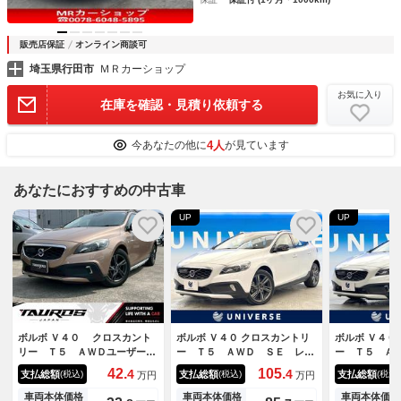
販売店保証
オンライン商談可
埼玉県行田市
ＭＲカーショップ
お気に入り
在庫を確認・見積り依頼する
4人
今あなたの他に
が見ています
あなたにおすすめの中古車
UP
UP
ボルボ Ｖ４０ クロスカント
ボルボ Ｖ４０ クロスカントリ
ボルボ Ｖ４０
リー Ｔ５ ＡＷＤユーザー買
ー Ｔ５ ＡＷＤ ＳＥ レザ
ー Ｔ５ Ａ
取車／バックカメラ／ＥＴＣ／
ーパッケージ シートヒータ
パッケージ 
42.
105.
4
4
支払総額
支払総額
支払総額
(税込)
(税込)
(税込)
万円
万円
レザーシート／ＴＶ／スマート
ー アダプティブクルーズコン
ジ ナビゲー
キー／プッシュスタート／純正
トロール 純正ナビ Ｂｌｕｅ
ジ 黒革シー
車両本体価格
車両本体価格
車両本体価格