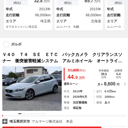
32.
85.
8
7
万円
万円
１７インチアルミホイール／Ｈ
ｔｏｏｔｈ バックカメラ ク
イビーム ア
(税込)
(税込)
(税込)
ＩＤヘッドライト／オートマニ
リアランスソナー ＨＩＤヘッ
ズコントロー
年式
2013年
年式
2015年
年式
ュアルエアコン
ドライト オートエアコン Ｅ
ーシート 地
走行距離
66,000km
走行距離
68,000km
走行距離
ＴＣ 禁煙車
ビ バックカ
エリア
埼玉県
エリア
北海道
エリア
タウロスジャパン埼玉店
ユニバース 札幌
ユニバース 札
ボルボ
Ｖ４０ Ｔ４ ＳＥ ＥＴＣ バックカメラ クリアランスソ
ナー 衝突被害軽減システム アルミホイール オートライ
ト ＨＩＤ パワーシート キーレスエントリー
支払総額
(税込)
本体価格
諸費用
39.5
5.4
44.
9
万円
万円
万円
8,600
通常ローン
月々
円
年式
2013年
走行
6.0万km
車検
2028年6月
排気
1600cc
整備
法定整備無
修復
あり
保証
保証無
埼玉県所沢市
アルマージ株式会社 本店