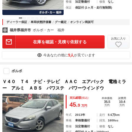
整備
法定整備付
修復
なし
保証
保証付 (1ヶ月・走行無制限)
ディーラー保証
車両状態評価書
グー鑑定
オンライン商談可
福井県福井市
ボルボ・カー 福井
お気に入り
在庫を確認・見積り依頼する
9人
今あなたの他に
が見ています
ボルボ
Ｖ４０ Ｔ４ ナビ・テレビ ＡＡＣ エアバック 電格ミラ
ー アルミ ＡＢＳ パワステ パワーウインドウ
支払総額
(税込)
本体価格
諸費用
35.5
10.4
45.
9
万円
万円
万円
年式
2013年
走行
5.6万km
車検
車検整備付
排気
1600cc
整備
法定整備付
修復
なし
保証
保証付 (1ヶ月・1000km)