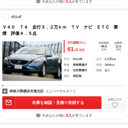
6人
今あなたの他に
が見ています
ボルボ
Ｖ４０ Ｔ４ 走行３．２万ｋｍ ＴＶ ナビ ＥＴＣ 禁
煙 評価４．５点
支払総額
(税込)
本体価格
諸費用
49.9
11.5
61.
4
万円
万円
万円
年式
2014年
走行
3.2万km
車検
車検整備付
排気
1600cc
整備
法定整備付
修復
なし
保証
保証無
神奈川県横浜市港北区
ユニバーサルオート
お気に入り
在庫を確認・見積り依頼する
8人
今あなたの他に
が見ています