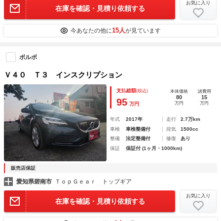
お気に入り
在庫を確認・見積り依頼する
15人
今あなたの他に
が見ています
ボルボ
Ｖ４０ Ｔ３ インスクリプション
支払総額
(税込)
本体価格
諸費用
80
15
95
万円
万円
万円
年式
2017年
走行
2.7万km
車検
車検整備付
排気
1500cc
整備
法定整備付
修復
あり
保証
保証付 (1ヶ月・1000km)
販売店保証
愛知県碧南市
ＴｏｐＧｅａｒ トップギア
お気に入り
在庫を確認・見積り依頼する