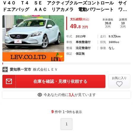
Ｖ４０ Ｔ４ ＳＥ アクティブクルーズコントロール サイ
ドエアバッグ ＡＡＣ リアカメラ 電動パワーシート ワン
セグ 盗難防止装置 ＨＤＤナビゲーション ＴＶナビ 助手
支払総額
(税込)
本体価格
諸費用
席エアバッグ パワーウィンドウ エアバック ＥＴＣ
39.8
10
49.
8
万円
万円
万円
年式
2013年
走行
9.5万km
車検
車検整備付
排気
1600cc
整備
法定整備付
修復
なし
保証
保証無
愛知県一宮市
株式会社ＬＥＶ
お気に入り
在庫を確認・見積り依頼する
3人
今あなたの他に
が見ています
9
件中 1~9
件を表示
1