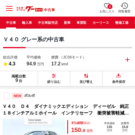
0
お気に入り
閲覧履歴
中古車
輸入車
中古車販売店
新車
車買取
カーリース
整備工場
Ｖ４０ グレー系の中古車
総合評価
平均価格
燃費
（JC08モード）
4.3
94.9
17.2
万円
km/l
掲載台数
9
台
絞り込む
並び替え
条件保存
ボルボ
NEW
Ｖ４０ Ｄ４ ダイナミックエディション ディーゼル 純正
１８インチアルミホイール インテリセーフ 衝突被害軽減ブ
レーキ レーダークルーズ 純正７インチナビ 禁煙車 シー
支払総額
(税込)
本体価格
諸費用
トヒーター メモリー機能付きパワーシート Ｂｌｕｅｔｏｏ
135
15.8
150.
8
万円
万円
万円
ｔｈ