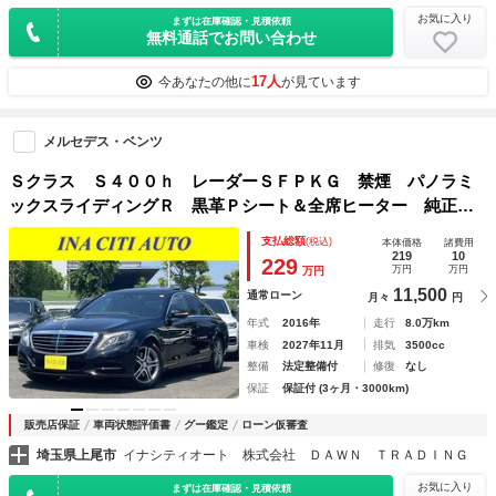
お気に入り
まずは在庫確認・見積依頼
無料通話でお問い合わせ
17人
今あなたの他に
が見ています
メルセデス・ベンツ
Ｓクラス Ｓ４００ｈ レーダーＳＦＰＫＧ 禁煙 パノラミ
ックスライディングＲ 黒革Ｐシート＆全席ヒーター 純正ナ
ビ ＴＶ ３６０°カメラ 電動トランク ＬＥＤライト エア
支払総額
(税込)
本体価格
諸費用
サス パフュームアトマイザー ドラレコ 純正１８ＡＷ
219
10
229
万円
万円
万円
11,500
通常ローン
月々
円
年式
2016年
走行
8.0万km
車検
2027年11月
排気
3500cc
整備
法定整備付
修復
なし
保証
保証付 (3ヶ月・3000km)
販売店保証
車両状態評価書
グー鑑定
ローン仮審査
埼玉県上尾市
イナシティオート 株式会社 ＤＡＷＮ ＴＲＡＤＩＮＧ
お気に入り
まずは在庫確認・見積依頼