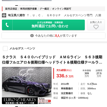
販売店保証
車両状態評価書
グー鑑定
オンライン商談可
埼玉県八潮市
Ｔ．Ｕ．Ｃ． ＧＲＯＵＰ メルセデスベンツ専門 八潮
お気に入り
まずは在庫確認・見積依頼
無料通話でお問い合わせ
8人
今あなたの他に
が見ています
メルセデス・ベンツ
Ｓクラス Ｓ４００ハイブリッド ＡＭＧライン Ｓ６３後期
仕様フルエアロ＆後期仕様ヘッドライト＆後期仕様テールラン
プ レッドキャリパー ロルフハルトゲ２１インチＡＷ ロワ
支払総額
(税込)
本体価格
諸費用
リングキット パノラマルーフ 全周囲カメラ トランクスポ
309
27.5
336.
5
万円
万円
万円
イラ
年式
2014年
走行
5.2万km
車検
車検整備付
排気
3500cc
整備
法定整備付
修復
なし
保証
保証付 (1ヶ月・1000km)