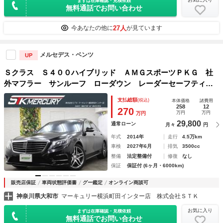
まずは在庫確認・見積依頼
無料通話でお問い合わせ
27人
今あなたの他に
が見ています
メルセデス・ベンツ
UP
Ｓクラス Ｓ４００ハイブリッド ＡＭＧスポーツＰＫＧ 社
外マフラー サンルーフ ローダウン レーダーセーフティ
黒レザー ヘッドＵＰディスプレイ 禁煙 パドルＳ ＴＯＰ
支払総額
(税込)
本体価格
諸費用
ビュー Ｂｌｕｅｔｏｏｔｈ シートＨ 純１９ＡＷ 電トラ
258
12
270
万円
万円
万円
ンク
29,800
通常ローン
月々
円
年式
2014年
走行
4.5万km
車検
2027年6月
排気
3500cc
整備
法定整備付
修復
なし
保証
保証付 (6ヶ月・6000km)
販売店保証
車両状態評価書
グー鑑定
オンライン商談可
神奈川県大和市
マーキュリー横浜町田インター店 株式会社ＳＴＫ
お気に入り
まずは在庫確認・見積依頼
無料通話でお問い合わせ