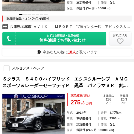
整備
法定整備付
修復
なし
保証
保証付 (3ヶ月・3000km)
販売店保証
オンライン商談可
兵庫県宝塚市
ＡＶＩＸ ＩＭＰＯＲＴ 宝塚インター店 アビックス大阪（株）
お気に入り
まずは在庫確認・見積依頼
無料通話でお問い合わせ
18人
今あなたの他に
が見ています
メルセデス・ベンツ
Ｓクラス Ｓ４００ハイブリッド エクスクルーシブ ＡＭＧ
スポーツ＆レーダーセーフティＰ 黒革 パノラマＳＲ 純正
ナビ フルセグ ３６０カメ ヘッドアップＤ ブルメスタ
支払総額
(税込)
本体価格
諸費用
ー エアバランスＰ ソフトドアクロージャー 自動トラン
255
20.3
275.
3
万円
万円
万円
ク フットオープナー ２年保証
年式
2014年
走行
4.7万km
車検
車検整備付
排気
3500cc
整備
法定整備付
修復
なし
保証
保証付 (24ヶ月・50000km)