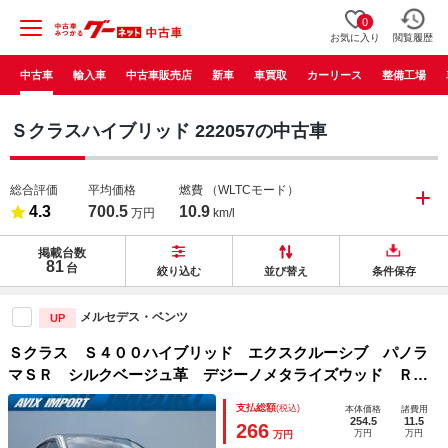
0
お気に入り
閲覧履歴
中古車
輸入車
中古車販売店
新車
車買取
カーリース
整備工場
Ｓクラスハイブリッド 222057の中古車
総合評価
平均価格
燃費
（WLTCモード）
4.3
700.5
10.9
万円
km/l
掲載台数
81
台
絞り込む
並び替え
条件保存
メルセデス・ベンツ
UP
Ｓクラス Ｓ４００ハイブリッド エクスクルーシブ パノラ
マＳＲ シルクベージュ革 デジーノメタライズウッド ＲＳ
Ｐ ＬＫＡ ＰＴＳ 純正ＨＤＤナビ地デジ 全周Ｃ Ｂｕｒ
支払総額
(税込)
本体価格
諸費用
ｍｅｓｔｅｒ３Ｄツィーター カールソン製２０ＡＷ 禁煙
254.5
11.5
266
万円
万円
万円
正規Ｄ車