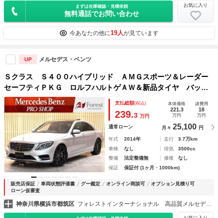
お気に入り
まずは在庫確認・見積依頼
無料通話でお問い合わせ
19人
今あなたの他に
が見ています
メルセデス・ベンツ
UP
Ｓクラス Ｓ４００ハイブリッド ＡＭＧスポーツ＆レーダー
セーフティＰＫＧ ロルフハルトゲＡＷ＆新品タイヤ バック
カメラ ブラックレザー パノラマサンルーフ ディストロニ
支払総額
(税込)
本体価格
諸費用
ックプラス ブラインドスポットアシスト レーンキープアシ
221.3
18
239.
3
万円
万円
万円
スト
25,100
通常ローン
月々
円
年式
2014年
走行
3.7万km
車検
なし
排気
3500cc
整備
法定整備無
修復
なし
保証
保証付 (1ヶ月・1000km)
販売店保証
車両状態評価書
グー鑑定
オンライン商談可
オプション見積り可
ローン仮審査
神奈川県横浜市都筑区
フォレストインターナショナル 高品質メルセデスベンツ正規ディーラー車専門店
お気に入り