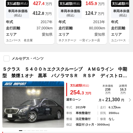
ーエクスクルーシブＰＫＧ ア
シー グランドＥＤ 禁煙車
Ｇラインプラ
427.
145.
4
9
支払総額
支払総額
支払総額
(税込)
(税込)
(税込)
万円
万円
ダプティブクルーズ 純正ナ
サンルーフ メーカー純正ナ
ーフ ナッパ
ビ ３６０度カメラ シートヒ
ビ バックカメラ ＥＴＣ ブ
席シートヒー
車両本体価格
車両本体価格
車両本体価格
412.
124.
8
7
万円
万円
ーター パワーシート 電動リ
ラインドアシストセンサー コ
ベンチレーシ
(税込)
(税込)
(税込)
アゲート ＬＥＤヘッドラン
ーナーセンサー プリクラッシ
シート 全ド
年式
2017年
年式
2013年
年式
プ Ｂｌｕｅｔｏｏｔｈ接続
ュセーフティシステム シート
ズ レーダー
走行距離
37,000km
走行距離
80,000km
走行距離
純正２０インチＡＷ ＥＴＣ
ヒーター メモリ機能付パワー
囲カメラ 禁
禁煙
エリア
愛知県
シート 黒革シート
エリア
愛知県
エリア
ユニバース 名古屋
ネクステージ 一宮インター店
ユニバース 堺
メルセデス・ベンツ
Ｓクラス Ｓ４００ｈエクスクルーシブ ＡＭＧライン 中期
型 禁煙１オナ 黒革 パノラマＳＲ ＲＳＰ ディストロ
ＨＵＤ 全周Ｃ 前席Ｍ付Ｐシート＆ベンチレータ＆マッサー
支払総額
(税込)
本体価格
諸費用
ジ 前後席シートヒーター ナビＴＶ Ｐトランク ＬＥＤラ
238
16.3
254.
3
万円
万円
万円
イト １９ＡＷ
21,300
通常ローン
月々
円
年式
2015年
走行
6.1万km
車検
車検整備付
排気
3500cc
整備
法定整備付
修復
なし
保証
保証付 (3ヶ月・3000km)