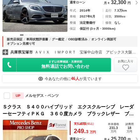
32,300
通常ローン
月々
円
年式
2014年
走行
7.3万km
車検
2027年6月
排気
3500cc
整備
法定整備付
修復
なし
保証
保証付 (3ヶ月・3000km)
販売店保証
車両状態評価書
グー鑑定
OBD診断済み
オンライン商談可
オプション見積り可
兵庫県宝塚市
ＡＶＩＸ ＩＭＰＯＲＴ 宝塚中山寺店 アビックス大阪（株）
お気に入り
まずは在庫確認・見積依頼
無料通話でお問い合わせ
46人
今あなたの他に
が見ています
メルセデス・ベンツ
UP
Ｓクラス Ｓ４００ハイブリッド エクスクルーシブ レーダ
ーセーフティＰＫＧ ３６０度カメラ ブラックレザー ブル
メスターサウンド シートヒーター ベンチレーションシー
支払総額
(税込)
本体価格
諸費用
ト ディストロニックプラス ブラインドスポットアシスト
231.3
18
249.
3
万円
万円
万円
レーンキープアシスト
25,700
通常ローン
月々
円