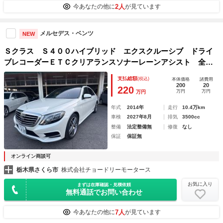
2人
今あなたの他に
が見ています
メルセデス・ベンツ
NEW
Ｓクラス Ｓ４００ハイブリッド エクスクルーシブ ドライ
ブレコーダーＥＴＣクリアランスソナーレーンアシスト 全周
囲カメラナビアルミホイールオートライト サンルーフＡＴシ
支払総額
(税込)
本体価格
諸費用
ートヒーター シートエアコン スマートキー 電動格納ミラ
200
20
220
万円
万円
万円
ー、エクスクルーシブ
年式
2014年
走行
10.4万km
車検
2027年8月
排気
3500cc
整備
法定整備無
修復
なし
保証
保証無
オンライン商談可
栃木県さくら市
株式会社チョードリーモータース
お気に入り
まずは在庫確認・見積依頼
無料通話でお問い合わせ
7人
今あなたの他に
が見ています