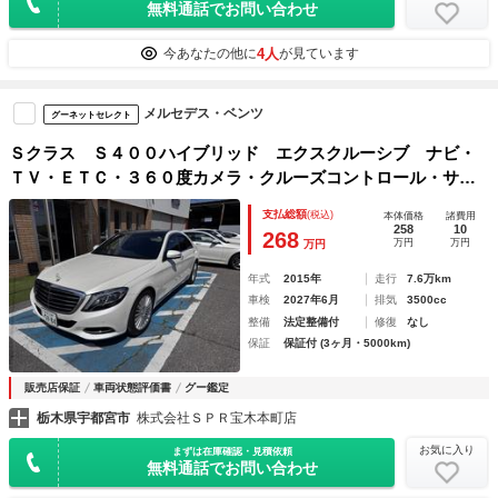
無料通話でお問い合わせ
4人
今あなたの他に
が見ています
メルセデス・ベンツ
グーネットセレクト
Ｓクラス Ｓ４００ハイブリッド エクスクルーシブ ナビ・
ＴＶ・ＥＴＣ・３６０度カメラ・クルーズコントロール・サン
ルーフ・レザーシート・クリアランスソナー・シートヒータ
支払総額
(税込)
本体価格
諸費用
ー・シートクーラー・ＡＳＳＵＲＡ
258
10
268
万円
万円
万円
年式
2015年
走行
7.6万km
車検
2027年6月
排気
3500cc
整備
法定整備付
修復
なし
保証
保証付 (3ヶ月・5000km)
販売店保証
車両状態評価書
グー鑑定
栃木県宇都宮市
株式会社ＳＰＲ宝木本町店
お気に入り
まずは在庫確認・見積依頼
無料通話でお問い合わせ