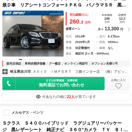
規Ｄ車 リアシートコンフォートＰＫＧ パノラマＳＲ 黒
革 シートヒーター＆ベンチレーター 純正ナビ Ｂｕｒｍｅ
支払総額
(税込)
本体価格
諸費用
ｓｔｅｒ＆リアエンターテイメント 全周カメラ＆ＰＴＳ Ｈ
248
12.3
260.
3
万円
万円
万円
ＵＤ＆ＲＳＰ ＡＭＧ製２０ＡＷ
13,300
据置ローン
月々
円
年式
2014年
走行
8.2万km
車検
2028年1月
排気
3500cc
整備
法定整備付
修復
なし
保証
保証付 (3ヶ月・3000km)
販売店保証
車両状態評価書
グー鑑定
オンライン商談可
オプション見積り可
埼玉県吉川市
ＡＶＩＸ ＩＭＰＯＲＴ 三郷インター店 （株）アビックスコーポレーション
お気に入り
まずは在庫確認・見積依頼
無料通話でお問い合わせ
22人
今あなたの他に
が見ています
メルセデス・ベンツ
Ｓクラス Ｓ４００ハイブリッド ラグジュアリーパッケー
ジ 黒レザーシート 純正ナビ ３６０°カメラ ＴＶ Ｂｌｕ