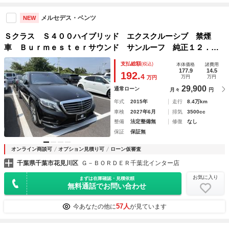
メルセデス・ベンツ
NEW
Ｓクラス Ｓ４００ハイブリッド エクスクルーシブ 禁煙
車 Ｂｕｒｍｅｓｔｅｒサウンド サンルーフ 純正１２．３
インチナビ フルセグＴＶ 全周囲カメラ 黒革温冷シート
支払総額
(税込)
本体価格
諸費用
レーダーセーフティＰＫＧ ＬＥＤヘッドライト Ｂｌｕｅｔ
177.9
14.5
192.
4
万円
万円
万円
ｏｏｔｈ接続 ＥＴＣ
29,900
通常ローン
月々
円
年式
2015年
走行
8.4万km
車検
2027年6月
排気
3500cc
整備
法定整備無
修復
なし
保証
保証無
オンライン商談可
オプション見積り可
ローン仮審査
千葉県千葉市花見川区
Ｇ－ＢＯＲＤＥＲ千葉北インター店
お気に入り
まずは在庫確認・見積依頼
無料通話でお問い合わせ
57人
今あなたの他に
が見ています