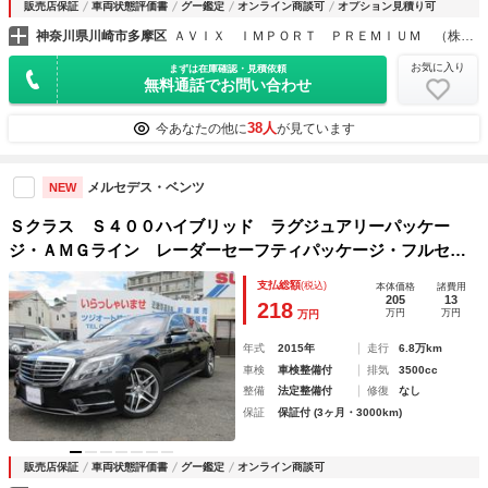
販売店保証
車両状態評価書
グー鑑定
オンライン商談可
オプション見積り可
神奈川県川崎市多摩区
ＡＶＩＸ ＩＭＰＯＲＴ ＰＲＥＭＩＵＭ （株）アビックスコーポレーション
お気に入り
まずは在庫確認・見積依頼
無料通話でお問い合わせ
38人
今あなたの他に
が見ています
メルセデス・ベンツ
NEW
Ｓクラス Ｓ４００ハイブリッド ラグジュアリーパッケー
ジ・ＡＭＧライン レーダーセーフティパッケージ・フルセグ
ナビ・ドラレコ前後・レーダー・レザーシート・ＥＴＣ・シー
支払総額
(税込)
本体価格
諸費用
トヒーター・クルーズコントロール・パワーバックドア・パド
205
13
218
万円
万円
万円
ルシフト
年式
2015年
走行
6.8万km
車検
車検整備付
排気
3500cc
整備
法定整備付
修復
なし
保証
保証付 (3ヶ月・3000km)
販売店保証
車両状態評価書
グー鑑定
オンライン商談可