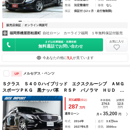
整備
法定整備付
修復
なし
保証
保証付 (12ヶ月・走行無制限)
販売店保証
オンライン商談可
福岡県糟屋郡粕屋町
自社ローン カーライフ福岡 １年無料保証付販売
お気に入り
まずは在庫確認・見積依頼
無料通話でお問い合わせ
9人
今あなたの他に
が見ています
メルセデス・ベンツ
UP
Ｓクラス Ｓ４００ハイブリッド エクスクルーシブ ＡＭＧ
スポーツＰＫＧ 黒ナッパ革 ＲＳＰ パノラマ ＨＵＤ 純
正ＨＤＤナビ 地デジ 全周カメラ ブルメスター シートヒ
支払総額
(税込)
本体価格
諸費用
ーター ベンチレーション リラクゼーション 純正１９Ａ
274.5
12.5
287
万円
万円
万円
Ｗ 禁煙 正規Ｄ車
35,200
通常ローン
月々
円
年式
2014年
走行
3.8万km
車検
2027年6月
排気
3500cc