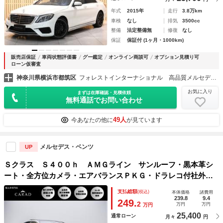
年式
2015年
走行
3.8万km
車検
なし
排気
3500cc
整備
法定整備無
修復
なし
保証
保証付 (1ヶ月・1000km)
販売店保証
車両状態評価書
グー鑑定
オンライン商談可
オプション見積り可
ローン仮審査
神奈川県横浜市都筑区
フォレストインターナショナル 高品質メルセデスベンツ正規ディーラー車専門店
お気に入り
まずは在庫確認・見積依頼
無料通話でお問い合わせ
49人
今あなたの他に
が見ています
メルセデス・ベンツ
UP
Ｓクラス Ｓ４００ｈ ＡＭＧライン サンルーフ・黒本革シ
ート・全方位カメラ・エアバランスＰＫＧ・ドラレコ付社外デ
ジタルインナーミラー・ブラインドスポットモニター・ヘッド
支払総額
(税込)
本体価格
諸費用
アップディスプレイ・ステアリングアシスト・レーンキープ・
239.8
9.4
249.
2
万円
万円
万円
ＡＣＣ
25,400
通常ローン
月々
円