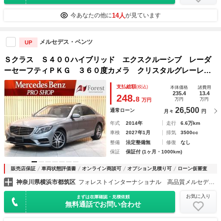
14人
今あなたの他に
が見ています
メルセデス・ベンツ
UP
Ｓクラス Ｓ４００ハイブリッド エクスクルーシブ レーダ
ーセーフティＰＫＧ ３６０度カメラ クリスタルグレーレザ
ー ブルメスターサウンド シートヒーター ベンチレーショ
支払総額
(税込)
本体価格
諸費用
ンシート ディストロニックプラス ブラインドスポット＆レ
235.4
13.4
248.
8
万円
万円
万円
ーンキープアシスト
26,500
通常ローン
月々
円
年式
2014年
走行
6.6万km
車検
2027年1月
排気
3500cc
整備
法定整備無
修復
なし
保証
保証付 (1ヶ月・1000km)
販売店保証
車両状態評価書
オンライン商談可
オプション見積り可
ローン仮審査
神奈川県横浜市都筑区
フォレストインターナショナル 高品質メルセデスベンツ正規ディーラー車専門店
お気に入り
まずは在庫確認・見積依頼
無料通話でお問い合わせ