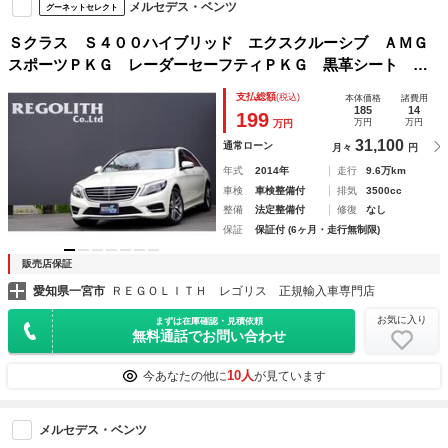
メルセデス・ベンツ
グーネットセレクト
Ｓクラス Ｓ４００ハイブリッド エクスクルーシブ ＡＭＧ
スポーツＰＫＧ レーダーセーフティＰＫＧ 黒革シート サ
ンルーフ 純正ナビ ブルメスターサウンド ３６０カメラ
支払総額
(税込)
本体価格
諸費用
マッサージシート ランバーサポート オートトランク スマ
185
14
199
万円
万円
万円
ートキー スペアキー
31,100
通常ローン
月々
円
年式
2014年
走行
9.6万km
車検
車検整備付
排気
3500cc
整備
法定整備付
修復
なし
保証
保証付 (6ヶ月・走行無制限)
販売店保証
愛知県一宮市
ＲＥＧＯＬＩＴＨ レゴリス 正規輸入車専門店
お気に入り
まずは在庫確認・見積依頼
無料通話でお問い合わせ
10人
今あなたの他に
が見ています
メルセデス・ベンツ