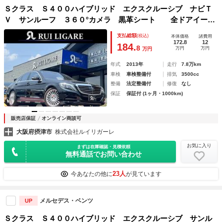
Ｓクラス Ｓ４００ハイブリッド エクスクルーシブ ナビＴ
Ｖ サンルーフ ３６０°カメラ 黒革シート 全ドアイージ
ークローザー アンビエントライト クルコン シートヒータ
支払総額
(税込)
本体価格
諸費用
／エアシート Ｂｌｕｅｔｏｏｔｈ パワーシート パワート
172.8
12
184.
8
万円
万円
万円
ランク ＥＴＣ スマキー
年式
2013年
走行
7.8万km
車検
車検整備付
排気
3500cc
整備
法定整備付
修復
なし
保証
保証付 (1ヶ月・1000km)
販売店保証
オンライン商談可
大阪府摂津市
株式会社ルイリガーレ
お気に入り
まずは在庫確認・見積依頼
無料通話でお問い合わせ
23人
今あなたの他に
が見ています
メルセデス・ベンツ
UP
Ｓクラス Ｓ４００ハイブリッド エクスクルーシブ サンル