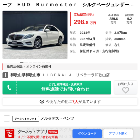
ーフ ＨＵＤ Ｂｕｒｍｅｓｔｅｒ シルクベージュレザー
ベンチレーション ヒーター パワーシート 純ナビ ３６０
支払総額
(税込)
本体価格
諸費用
度カメラ ＴＶ Ｂｌｕｅｔｏｏｔｈ アンビエントライト
289.6
9.2
298.
8
万円
万円
万円
エアサス ＬＥＤ ＥＴＣ
年式
2014年
走行
2.8万km
車検
2027年4月
排気
3500cc
整備
法定整備付
修復
なし
保証
保証付 (1ヶ月・走行無制限)
販売店保証
オンライン商談可
和歌山県和歌山市
ＬＩＢＥＲＡＬＡ リベラーラ和歌山店
お気に入り
まずは在庫確認・見積依頼
無料通話でお問い合わせ
7人
今あなたの他に
が見ています
メルセデス・ベンツ
グーネットセレクト
Ｓクラス Ｓ４００ｈエクスクルーシブ ＡＭＧライン ＡＭ
グーネットアプリ
RENEW
ダウンロード
アプリを開く
ＧスタイリングＰＫＧ ＡＭＧ１９ＡＷ フロントベンチレー
メアド不要で問い合わせ可能