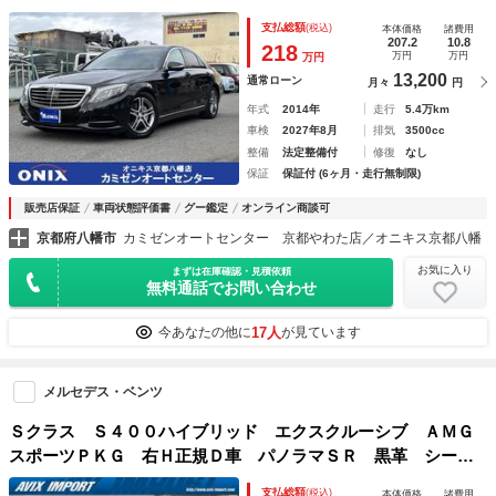
ｅｔｏｏｔｈオーディオ レーダーセーフティＰＫＧ シート
支払総額
(税込)
本体価格
諸費用
ヒーター シートエアコン パワートランク メモリ付Ｐシー
207.2
10.8
218
万円
万円
万円
ト パドルＳ アンビエントライト
13,200
通常ローン
月々
円
年式
2014年
走行
5.4万km
車検
2027年8月
排気
3500cc
整備
法定整備付
修復
なし
保証
保証付 (6ヶ月・走行無制限)
販売店保証
車両状態評価書
グー鑑定
オンライン商談可
京都府八幡市
カミゼンオートセンター 京都やわた店／オニキス京都八幡
お気に入り
まずは在庫確認・見積依頼
無料通話でお問い合わせ
17人
今あなたの他に
が見ています
メルセデス・ベンツ
Ｓクラス Ｓ４００ハイブリッド エクスクルーシブ ＡＭＧ
スポーツＰＫＧ 右Ｈ正規Ｄ車 パノラマＳＲ 黒革 シート
ヒーター＆ベンチレーター 純正ナビ地デジ Ｂｕｒｍｅｓｔ
支払総額
(税込)
本体価格
諸費用