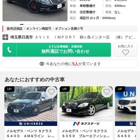
車検
車検整備付
排気
3500cc
整備
法定整備付
修復
なし
保証
保証付 (3ヶ月・3000km)
販売店保証
オンライン商談可
オプション見積り可
埼玉県日高市
ＡＶＩＸ ＩＭＰＯＲＴ 鶴ヶ島インター店 （株）アビックス埼玉
お気に入り
まずは在庫確認・見積依頼
無料通話でお問い合わせ
5人
今あなたの他に
が見ています
あなたにおすすめの中古車
UP
UP
UP
メルセデス・ベンツ Ｓクラス
メルセデス・ベンツ Ｓクラス
メルセデス・ベ
Ｓ４００ ＡＭＧライン レザ
Ｓ３５０ ブルーエフィシェン
Ｓ４５０ Ａ