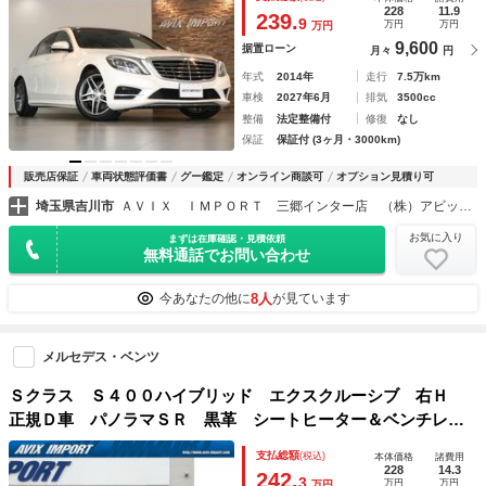
ｅｒサウンド 全周カメラ＆ＰＴＳ ＨＵＤ＆レーダーセーフ
228
11.9
239.
9
万円
万円
万円
ティＰＫＧ 純正１９インチＡＷ 禁煙
9,600
据置ローン
月々
円
年式
2014年
走行
7.5万km
車検
2027年6月
排気
3500cc
整備
法定整備付
修復
なし
保証
保証付 (3ヶ月・3000km)
販売店保証
車両状態評価書
グー鑑定
オンライン商談可
オプション見積り可
埼玉県吉川市
ＡＶＩＸ ＩＭＰＯＲＴ 三郷インター店 （株）アビックスコーポレーション
お気に入り
まずは在庫確認・見積依頼
無料通話でお問い合わせ
8人
今あなたの他に
が見ています
メルセデス・ベンツ
Ｓクラス Ｓ４００ハイブリッド エクスクルーシブ 右Ｈ
正規Ｄ車 パノラマＳＲ 黒革 シートヒーター＆ベンチレー
ター ＨＤＤナビ地デジ Ｂｕｒｍｅｓｔｅｒサウンド 全周
支払総額
(税込)
本体価格
諸費用
カメラ＆ＰＴＳ レーダーセーフティＰＫＧ 純正１９インチ
228
14.3
242.
3
万円
万円
万円