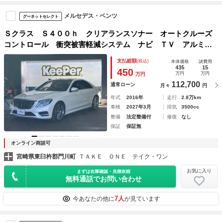
メルセデス・ベンツ
グーネットセレクト
Ｓクラス Ｓ４００ｈ クリアランスソナー オートクルーズ
コントロール 衝突被害軽減システム ナビ ＴＶ アルミホ
イール オートライト サンルーフ ＡＴ シートヒーター
支払総額
(税込)
本体価格
諸費用
スマートキー 電動格納ミラー 盗難防止システム
435
15
450
万円
万円
万円
112,700
通常ローン
月々
円
年式
2016年
走行
2.8万km
車検
2027年3月
排気
3500cc
整備
法定整備付
修復
なし
保証
保証無
オンライン商談可
宮崎県東臼杵郡門川町
ＴＡＫＥ ＯＮＥ テイク・ワン
お気に入り
まずは在庫確認・見積依頼
無料通話でお問い合わせ
7人
今あなたの他に
が見ています