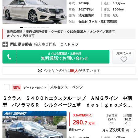
年式
2016年
走行
6.7万km
車検
2027年8月
排気
3500cc
整備
法定整備付
修復
なし
保証
保証付 (3ヶ月・走行無制限)
販売店保証
車両状態評価書
グー鑑定
OBD診断済み
オンライン商談可
オプション見積り可
岡山県赤磐市
輸入車専門店 ＣＡＲＡＤ
お気に入り
まずは在庫確認・見積依頼
無料通話でお問い合わせ
66人
今あなたの他に
が見ています
メルセデス・ベンツ
NEW
グーネットセレクト
Ｓクラス Ｓ４００ｈエクスクルーシブ ＡＭＧライン 中期
型 パノラマＳＲ シルクベージュ革 ｄｅｓｉｇｎｏメタラ
イズドアッシュウッド レーダーセーフティＰＫＧ ＨＵＤ
支払総額
(税込)
本体価格
諸費用
純正ＨＤＤナビ地デジ３６０°カメラ Ｂｕｒｍｅｓｔｅｒ Ａ
274.5
16.2
290.
7
万円
万円
万円
ＭＧ１９ＡＷ 禁煙 正規Ｄ車
23,600
通常ローン
月々
円
年式
2015年
走行
6.4万km