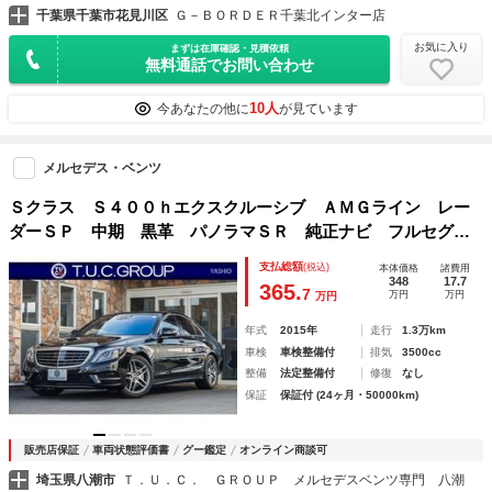
千葉県千葉市花見川区
Ｇ－ＢＯＲＤＥＲ千葉北インター店
お気に入り
まずは在庫確認・見積依頼
無料通話でお問い合わせ
10人
今あなたの他に
が見ています
メルセデス・ベンツ
Ｓクラス Ｓ４００ｈエクスクルーシブ ＡＭＧライン レー
ダーＳＰ 中期 黒革 パノラマＳＲ 純正ナビ フルセグ
３６０カメラ ブルメスター エアバランスＰ ソフトドアク
支払総額
(税込)
本体価格
諸費用
ロージャー 自動トランク フットオープナー ＬＥＤライ
348
17.7
365.
7
万円
万円
万円
ト ２年保証
年式
2015年
走行
1.3万km
車検
車検整備付
排気
3500cc
整備
法定整備付
修復
なし
保証
保証付 (24ヶ月・50000km)
販売店保証
車両状態評価書
グー鑑定
オンライン商談可
埼玉県八潮市
Ｔ．Ｕ．Ｃ． ＧＲＯＵＰ メルセデスベンツ専門 八潮