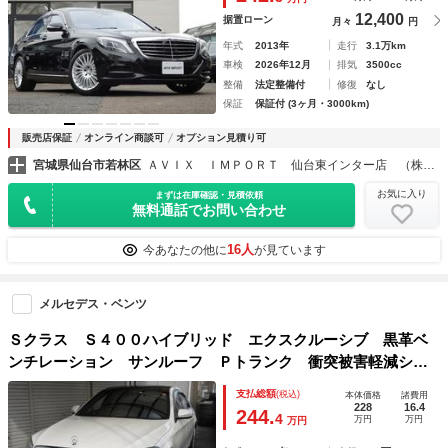
ＡＷ 禁煙車
12,400
据置ローン
月々
円
年式
2013年
走行
3.1万km
車検
2026年12月
排気
3500cc
整備
法定整備付
修復
なし
保証
保証付 (3ヶ月・3000km)
販売店保証
オンライン商談可
オプション見積り可
宮城県仙台市若林区
ＡＶＩＸ ＩＭＰＯＲＴ 仙台東インター店 （株）アビックスコーポレーション
お気に入り
まずは在庫確認・見積依頼
無料通話でお問い合わせ
16人
今あなたの他に
が見ています
メルセデス・ベンツ
Ｓクラス Ｓ４００ハイブリッド エクスクルーシブ 黒革ベ
ンチレーション サンルーフ Ｐトランク 衝突被害軽減シス
テム ＥＴＣ レーンアシスト クリアランスソナー シート
支払総額
(税込)
本体価格
諸費用
ヒーター メモリーナビ 全周囲カメラ ドライブレコーダ
228
16.4
244.
4
万円
万円
万円
ー パワーシート 禁煙車