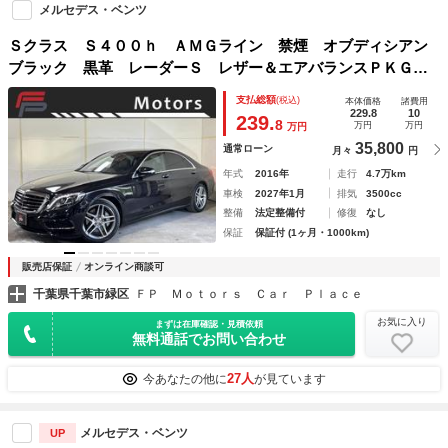
メルセデス・ベンツ
Ｓクラス Ｓ４００ｈ ＡＭＧライン 禁煙 オブディシアン
ブラック 黒革 レーダーＳ レザー＆エアバランスＰＫＧ
ＡＣＣ 衝突軽減 サイドＡ 純正ナビ地デジＢカメラ Ｂｌ
支払総額
(税込)
本体価格
諸費用
ｕｅｔｏｏｔｈ ＵＵＤ ＡＭＧ製１９ＡＷ ダンロップタイ
229.8
10
239.
8
万円
万円
万円
ヤ 整備記録
35,800
通常ローン
月々
円
年式
2016年
走行
4.7万km
車検
2027年1月
排気
3500cc
整備
法定整備付
修復
なし
保証
保証付 (1ヶ月・1000km)
販売店保証
オンライン商談可
千葉県千葉市緑区
ＦＰ Ｍｏｔｏｒｓ Ｃａｒ Ｐｌａｃｅ
お気に入り
まずは在庫確認・見積依頼
無料通話でお問い合わせ
27人
今あなたの他に
が見ています
メルセデス・ベンツ
UP