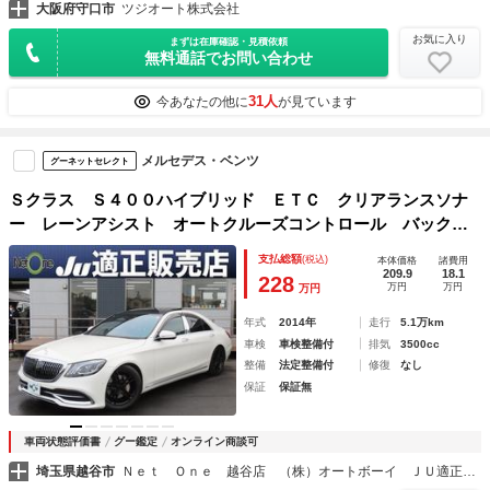
大阪府守口市
ツジオート株式会社
お気に入り
まずは在庫確認・見積依頼
無料通話でお問い合わせ
31人
今あなたの他に
が見ています
メルセデス・ベンツ
グーネットセレクト
Ｓクラス Ｓ４００ハイブリッド ＥＴＣ クリアランスソナ
ー レーンアシスト オートクルーズコントロール バックカ
メラ ナビ アルミホイール オートライト サンルーフ Ａ
支払総額
(税込)
本体価格
諸費用
Ｔ シートヒーター スマートキー 盗難防止システム
209.9
18.1
228
万円
万円
万円
年式
2014年
走行
5.1万km
車検
車検整備付
排気
3500cc
整備
法定整備付
修復
なし
保証
保証無
車両状態評価書
グー鑑定
オンライン商談可
埼玉県越谷市
Ｎｅｔ Ｏｎｅ 越谷店 （株）オートボーイ ＪＵ適正販売店