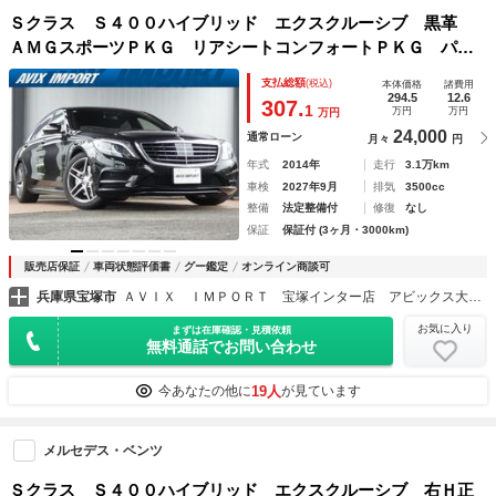
Ｓクラス Ｓ４００ハイブリッド エクスクルーシブ 黒革
ＡＭＧスポーツＰＫＧ リアシートコンフォートＰＫＧ パノ
ラマ 純正ナビ 全周Ｃ Ｂｒｕｍｅｓｔｅｒ シートヒー
支払総額
(税込)
本体価格
諸費用
ター ベンチレーション リラクゼーション Ｒエンター 純
294.5
12.6
307.
1
万円
万円
万円
正１９ＡＷ 禁煙 正規Ｄ車
24,000
通常ローン
月々
円
年式
2014年
走行
3.1万km
車検
2027年9月
排気
3500cc
整備
法定整備付
修復
なし
保証
保証付 (3ヶ月・3000km)
販売店保証
車両状態評価書
グー鑑定
オンライン商談可
兵庫県宝塚市
ＡＶＩＸ ＩＭＰＯＲＴ 宝塚インター店 アビックス大阪（株）
お気に入り
まずは在庫確認・見積依頼
無料通話でお問い合わせ
19人
今あなたの他に
が見ています
メルセデス・ベンツ
Ｓクラス Ｓ４００ハイブリッド エクスクルーシブ 右Ｈ正