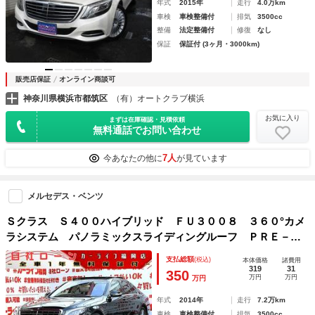
年式
2015年
走行
4.0万km
車検
車検整備付
排気
3500cc
整備
法定整備付
修復
なし
保証
保証付 (3ヶ月・3000km)
販売店保証
オンライン商談可
神奈川県横浜市都筑区
（有）オートクラブ横浜
お気に入り
まずは在庫確認・見積依頼
無料通話でお問い合わせ
7人
今あなたの他に
が見ています
メルセデス・ベンツ
Ｓクラス Ｓ４００ハイブリッド ＦＵ３００８ ３６０°カメ
ラシステム パノラミックスライディングルーフ ＰＲＥ－Ｓ
ＡＦＥブレーキ ブラインドスポットアシスト １２．３イン
支払総額
(税込)
本体価格
諸費用
チワイドディスプレイ純正ＨＤＤナビ ＤＶＤ６連
319
31
350
万円
万円
万円
年式
2014年
走行
7.2万km
車検
車検整備付
排気
3500cc