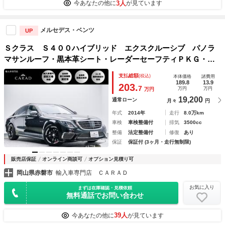
3人
今あなたの他に
が見ています
メルセデス・ベンツ
UP
Ｓクラス Ｓ４００ハイブリッド エクスクルーシブ パノラ
マサンルーフ・黒本革シート・レーダーセーフティＰＫＧ・エ
アバランスＰＫＧ・ブルメスターサウンド・全方位カメラ・Ｂ
支払総額
(税込)
本体価格
諸費用
ＳＭ・エアサスペンション・フルセグＴＶ・ＡＣＣ・シートヒ
189.8
13.9
203.
7
万円
万円
万円
ーター
19,200
通常ローン
月々
円
年式
2014年
走行
8.0万km
車検
車検整備付
排気
3500cc
整備
法定整備付
修復
あり
保証
保証付 (3ヶ月・走行無制限)
販売店保証
オンライン商談可
オプション見積り可
岡山県赤磐市
輸入車専門店 ＣＡＲＡＤ
お気に入り
まずは在庫確認・見積依頼
無料通話でお問い合わせ
39人
今あなたの他に
が見ています