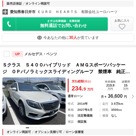
販売店保証
オンライン商談可
愛知県春日井市
ＥＵＲＯ ＨＥＡＲＴＳ 有限会社ユーロハーツ
お気に入り
まずは在庫確認・見積依頼
無料通話でお問い合わせ
30人
今あなたの他に
が見ています
メルセデス・ベンツ
UP
Ｓクラス Ｓ４００ハイブリッド ＡＭＧスポーツパッケー
ジ ＯＰパノラミックスライディングルーフ 禁煙車 純正１
２．３インチナビ 黒革シート アダプティブクルーズコント
支払総額
(税込)
本体価格
諸費用
ール 電動リアゲート ＬＥＤヘッドライト ブラインドスポ
219.9
15
234.
9
万円
万円
万円
ットモニタ
36,600
通常ローン
月々
円
年式
2014年
走行
3.9万km
車検
2027年4月
排気
3500cc
整備
法定整備無
修復
なし
保証
保証無
オンライン商談可
オプション見積り可
ローン仮審査