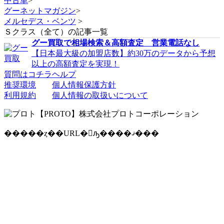
中古車
>
グーネットマガジン
>
メルセデス・ベンツ
>
Ｓクラス（全て）の記事一覧
グー買取で相場検索＆高額査定 営業電話なし
【日本最大級の加盟店数】約30万のデータから予想
以上の高額査定を実現！
質問はコチラ
ヘルプ
推奨環境
個人情報保護方針
利用規約
個人情報の取扱いについて
�����ȥ��URL�򥳥ԡ����ޤ���