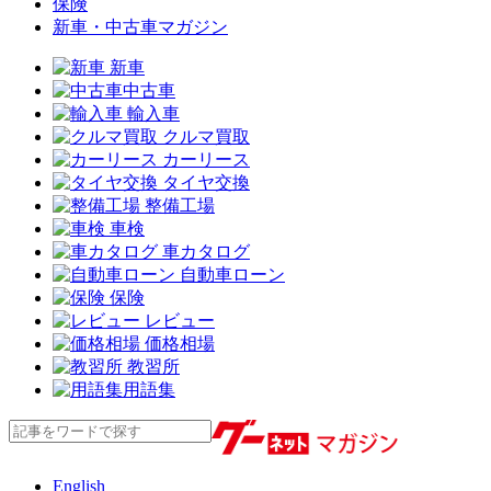
保険
新車・中古車マガジン
新車
中古車
輸入車
クルマ買取
カーリース
タイヤ交換
整備工場
車検
車カタログ
自動車ローン
保険
レビュー
価格相場
教習所
用語集
English