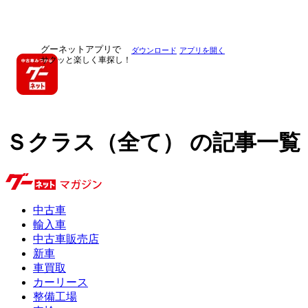
グーネットアプリで
ダウンロード
アプリを開く
サクッと楽しく車探し！
Ｓクラス（全て） の記事一覧
中古車
輸入車
中古車販売店
新車
車買取
カーリース
整備工場