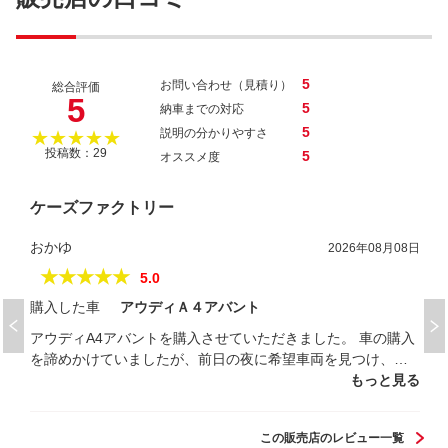
5
お問い合わせ（見積り）
総合評価
5
5
納車までの対応
5
説明の分かりやすさ
★★★★★
投稿数：29
5
オススメ度
ケーズファクトリー
おかゆ
2026年08月08日
★★★★★
5.0
購入した車
アウディＡ４アバント
アウディA4アバントを購入させていただきました。 車の購入
を諦めかけていましたが、前日の夜に希望車両を見つけ、当
日朝に電話しましたが、当日にも関わらず、すぐにご対応い
もっと見る
ただき試乗までさせていただきました。とてもお安い価格で
譲っていただき、ワンちゃんたちのお出迎え接待も受け、、
この販売店のレビュー一覧
即決で購入させていただきました。ありがとうございまし