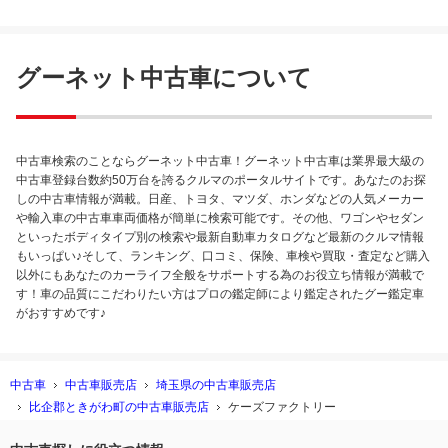
た。 また機会がありました時は、よろしくお願いいたしま
す。
グーネット中古車について
中古車検索のことならグーネット中古車！グーネット中古車は業界最大級の
中古車登録台数約50万台を誇るクルマのポータルサイトです。あなたのお探
しの中古車情報が満載。日産、トヨタ、マツダ、ホンダなどの人気メーカー
や輸入車の中古車車両価格が簡単に検索可能です。その他、ワゴンやセダン
といったボディタイプ別の検索や最新自動車カタログなど最新のクルマ情報
もいっぱい♪そして、ランキング、口コミ、保険、車検や買取・査定など購入
以外にもあなたのカーライフ全般をサポートする為のお役立ち情報が満載で
す！車の品質にこだわりたい方はプロの鑑定師により鑑定されたグー鑑定車
がおすすめです♪
中古車
中古車販売店
埼玉県の中古車販売店
比企郡ときがわ町の中古車販売店
ケーズファクトリー