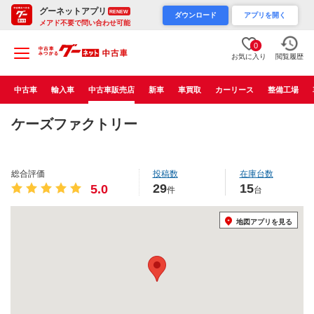
グーネットアプリ
RENEW
ダウンロード
アプリを開く
メアド不要で問い合わせ可能
0
お気に入り
閲覧履歴
中古車
輸入車
中古車販売店
新車
車買取
カーリース
整備工場
ケーズファクトリー
総合評価
投稿数
在庫台数
29
15
5.0
件
台
地図アプリを見る