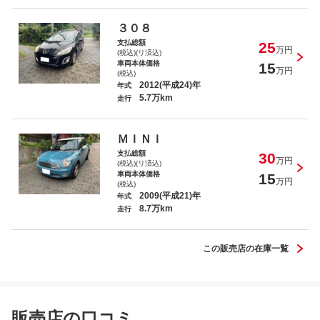
３０８
支払総額
25
万円
(税込)(リ済込)
車両本体価格
15
万円
(税込)
2012(平成24)年
年式
5.7万km
走行
ＭＩＮＩ
支払総額
30
万円
(税込)(リ済込)
車両本体価格
15
万円
(税込)
2009(平成21)年
年式
8.7万km
走行
この販売店の在庫一覧
販売店の口コミ