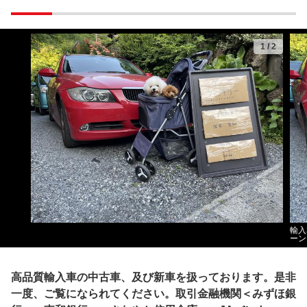
1
/
2
輸入
ーン
高品質輸入車の中古車、及び新車を扱っております。是非
一度、ご覧になられてください。取引金融機関＜みずほ銀