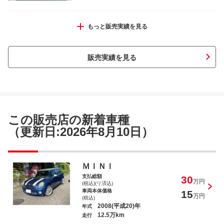
ＭＩＮＩ クーパーＳ クラブマン ハン
もっと販売実績を見る
プトン
販売実績を見る
ポルシェ ５５０スパイダーレプリカ
この販売店の新着車種
（更新日:2026年8月10日）
ＭＩＮＩ
支払総額
30
万円
(税込)(リ済込)
車両本体価格
15
万円
(税込)
2008(平成20)年
年式
12.5万km
走行