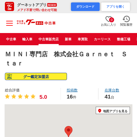
グーネットアプリ
RENEW
ダウンロード
アプリを開く
メアド不要で問い合わせ可能
0
お気に入り
閲覧履歴
中古車
輸入車
中古車販売店
新車
車買取
カーリース
整備工場
ＭＩＮＩ専門店 株式会社Ｇａｒｎｅｔ Ｓ
ｔａｒ
グー鑑定加盟店
総合評価
投稿数
在庫台数
16
41
5.0
件
台
地図アプリを見る