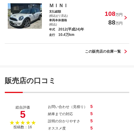
ＭＩＮＩ
支払総額
108
万円
(税込)(リ済込)
車両本体価格
88
万円
(税込)
2012(平成24)年
年式
10.4万km
ＭＩＮＩ クーパーＳ クラブマン
走行
この販売店の在庫一覧
ＭＩＮＩ クーパーＳ クラブマン
販売店の口コミ
5
お問い合わせ（見積り）
総合評価
5
5
納車までの対応
5
説明の分かりやすさ
★★★★★
投稿数：16
5
オススメ度