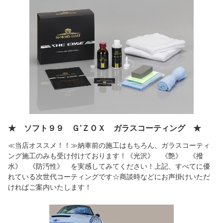
★ ソフト９９ Ｇ’ＺＯＸ ガラスコーティング ★
≪当店オススメ！！≫納車前の施工はもちろん、ガラスコーティ
ング施工のみも受け付けております！《光沢》 《艶》 《撥
水》 《防汚性》 を実感してみてください！上記、すべてに優
れている次世代コーティングです☆商談時などにお声掛けいただ
ければご案内いたします！