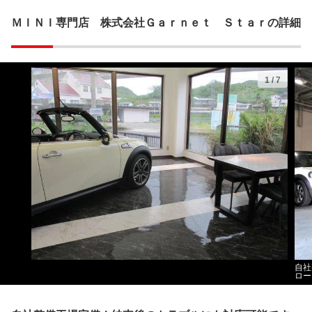
ＭＩＮＩ専門店 株式会社Ｇａｒｎｅｔ Ｓｔａｒの詳細
1
/
7
自社
ロー