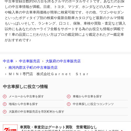
中古車登録台数約50万台を誇るクルマのポータルサイトです。あなたのお探
しの中古車情報が満載。日産、トヨタ、マツダ、ホンダなどの人気メーカー
や輸入車の中古車車両価格が簡単に検索可能です。その他、ワゴンやセダン
といったボディタイプ別の検索や最新自動車カタログなど最新のクルマ情報
もいっぱい♪そして、ランキング、口コミ、保険、車検や買取・査定など購入
以外にもあなたのカーライフ全般をサポートする為のお役立ち情報が満載で
す！車の品質にこだわりたい方はプロの鑑定師により鑑定されたグー鑑定車
がおすすめです♪
中古車
中古車販売店
大阪府の中古車販売店
南河内郡太子町の中古車販売店
ＭＩＮＩ専門店 株式会社Ｇａｒｎｅｔ Ｓｔａｒ
中古車探しに役立つ情報
メーカーから中古車を探す
車種から中古車を探す
地域から中古車を探す
中古車探しに役立つコンテンツ
大阪府の中古車販売店を市区町村から探す
車買取・車査定はグーネット買取 営業電話なし