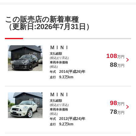
ＭＩＮＩ クーパーＳ コンバーチブル
この販売店の新着車種
（更新日:2026年7月31日）
ＭＩＮＩ クーパーＳ
ＭＩＮＩ
支払総額
108
万円
(税込)(リ済込)
車両本体価格
88
万円
(税込)
2014(平成26)年
年式
9.3万km
走行
ＭＩＮＩ クーパーＳ クロスオーバー
ＭＩＮＩ
支払総額
98
万円
(税込)(リ済込)
車両本体価格
78
万円
(税込)
2012(平成24)年
年式
9.2万km
走行
ＭＩＮＩ ５０ メイフェア