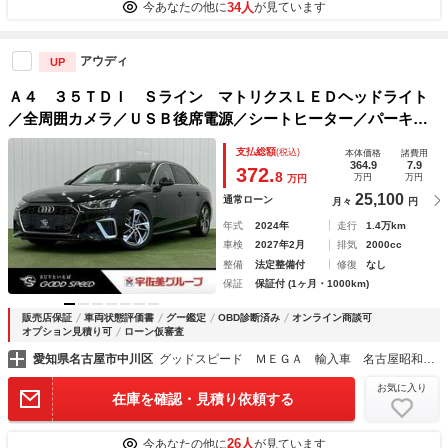
34人
今あなたの他に
が見ています
アウディ
UP
Ａ４ ３５ＴＤＩ Ｓライン マトリクスＬＥＤヘッドライト
／全周囲カメラ／ＵＳＢ後席電源／シートヒーター／パーキン
グアシスト／ＡｐｐｌｅＣａｒＰｌａｙ／クリアランスソナー
支払総額
(税込)
本体価格
諸費用
／レーダークルーズ／ブラインドスポット／パドルシフト
364.9
7.9
372.
8
万円
万円
万円
25,100
通常ローン
月々
円
年式
2024年
走行
1.4万km
車検
2027年2月
排気
2000cc
整備
法定整備付
修復
なし
保証
保証付 (1ヶ月・1000km)
販売店保証
車両状態評価書
グー鑑定
OBD診断済み
オンライン商談可
オプション見積り可
ローン仮審査
愛知県名古屋市中川区
グッドスピード ＭＥＧＡ 輸入車 名古屋昭和橋店
お気に入り
在庫を確認・見積り依頼する
26人
今あなたの他に
が見ています