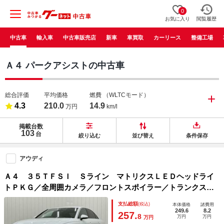
0
お気に入り
閲覧履歴
中古車
輸入車
中古車販売店
新車
車買取
カーリース
整備工場
Ａ４ パークアシストの中古車
総合評価
平均価格
燃費
（WLTCモード）
4.3
210.0
14.9
万円
km/l
掲載台数
103
台
絞り込む
並び替え
条件保存
アウディ
Ａ４ ３５ＴＦＳＩ Ｓライン マトリクスＬＥＤヘッドライ
トＰＫＧ／全周囲カメラ／フロントスポイラー／トランクスポ
イラー／車高調／フルセグＴＶ／シートヒーター／ワイヤレス
支払総額
(税込)
本体価格
諸費用
充電／パーキングアシスト／クリアランスソナー／ドライブレ
249.6
8.2
257.
8
万円
万円
万円
コーダ