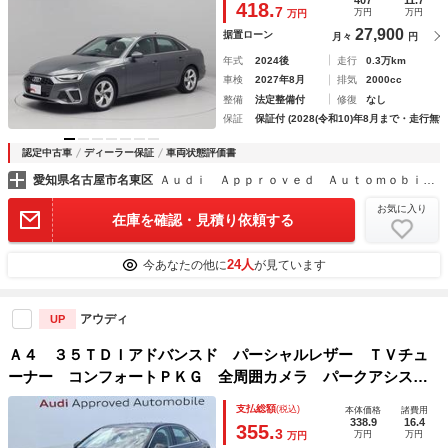
418.
7
万円
万円
万円
ＴＶ
27,900
据置ローン
月々
円
年式
2024後
走行
0.3万km
車検
2027年8月
排気
2000cc
整備
法定整備付
修復
なし
保証
保証付 (2028(令和10)年8月まで・走行無制
認定中古車
ディーラー保証
車両状態評価書
愛知県名古屋市名東区
Ａｕｄｉ Ａｐｐｒｏｖｅｄ Ａｕｔｏｍｏｂｉｌｅ 名古屋インター
お気に入り
在庫を確認・見積り依頼する
24人
今あなたの他に
が見ています
アウディ
UP
Ａ４ ３５ＴＤＩアドバンスド パーシャルレザー ＴＶチュ
ーナー コンフォートＰＫＧ 全周囲カメラ パークアシス
ト アンビエントライト マトリクスＬＥＤ メモリーシー
支払総額
(税込)
本体価格
諸費用
ト ＡＣＣ レーンアシスト サイドアシスト 純正１７イン
338.9
16.4
355.
3
万円
万円
万円
チＡＷ