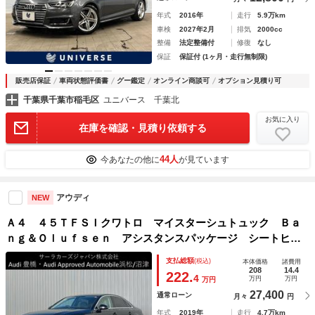
年式
2016年
走行
5.9万km
車検
2027年2月
排気
2000cc
整備
法定整備付
修復
なし
保証
保証付 (1ヶ月・走行無制限)
販売店保証
車両状態評価書
グー鑑定
オンライン商談可
オプション見積り可
千葉県千葉市稲毛区
ユニバース 千葉北
お気に入り
在庫を確認・見積り依頼する
44人
今あなたの他に
が見ています
アウディ
NEW
Ａ４ ４５ＴＦＳＩクワトロ マイスターシュトュック Ｂａ
ｎｇ＆Ｏｌｕｆｓｅｎ アシスタンスパッケージ シートヒー
ター ダンピングコントロールスポーツサスペンション パー
支払総額
(税込)
本体価格
諸費用
シャルレザー プライバシーガラス マトリクスＬＥＤヘッド
208
14.4
222.
4
万円
万円
万円
ライトパッケージ
27,400
通常ローン
月々
円
年式
2019年
走行
4.7万km