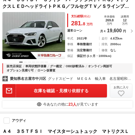
クスＬＥＤヘッドライトＰＫＧ／フルセグＴＶ／Ｓラインプラ
スＰＫＧ／シートヒーター／バーチャルコックピット／ドライ
支払総額
(税込)
本体価格
諸費用
ブレコーダー／ＥＴＣ／レーダークルーズ／ブラインドスポッ
269.8
12
281.
8
万円
万円
万円
ト／
19,600
通常ローン
月々
円
年式
2021年
走行
4.8万km
車検
車検整備付
排気
2000cc
整備
法定整備付
修復
なし
保証
保証付 (1ヶ月・1000km)
販売店保証
車両状態評価書
グー鑑定
OBD診断済み
オンライン商談可
オプション見積り可
ローン仮審査
愛知県名古屋市中川区
グッドスピード ＭＥＧＡ 輸入車 名古屋昭和橋店
お気に入り
在庫を確認・見積り依頼する
23人
今あなたの他に
が見ています
アウディ
Ａ４ ３５ＴＦＳＩ マイスターシュトュック マトリクスＬ