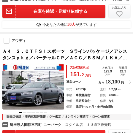
お気に入り
在庫を確認・見積り依頼する
30人
今あなたの他に
が見ています
アウディ
Ａ４ ２．０ＴＦＳＩスポーツ Ｓラインパッケージ／アシス
タンスｐｋｇ／バーチャルＣＰ／ＡＣＣ／ＢＳＭ／ＬＫＡ／渋
滞アシスト／Ａｕｄｉプレセンス／ＭＭＩナビ／全周囲カメラ
支払総額
(税込)
本体価格
諸費用
／ＤＴＶ／ＣａｒＰｌａｙ／パドルシフト／ヒーター付Ｐシー
129.9
21.3
151.
2
万円
万円
万円
ト／
18,100
通常ローン
月々
円
年式
2017年
走行
6.2万km
車検
車検整備付
排気
2000cc
整備
法定整備付
修復
なし
保証
保証付 (6ヶ月・走行無制限)
販売店保証
車両状態評価書
グー鑑定
オンライン商談可
ローン仮審査
埼玉県入間郡三芳町
ユーパーク スタイル店 ＪＵ適正販売店