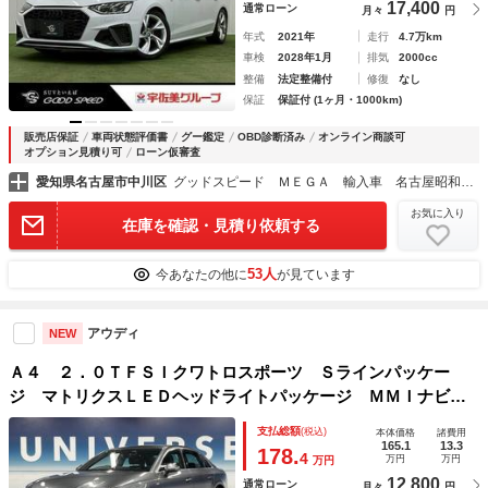
17,400
通常ローン
月々
円
年式
2021年
走行
4.7万km
車検
2028年1月
排気
2000cc
整備
法定整備付
修復
なし
保証
保証付 (1ヶ月・1000km)
販売店保証
車両状態評価書
グー鑑定
OBD診断済み
オンライン商談可
オプション見積り可
ローン仮審査
愛知県名古屋市中川区
グッドスピード ＭＥＧＡ 輸入車 名古屋昭和橋店
お気に入り
在庫を確認・見積り依頼する
53人
今あなたの他に
が見ています
アウディ
NEW
Ａ４ ２．０ＴＦＳＩクワトロスポーツ Ｓラインパッケー
ジ マトリクスＬＥＤヘッドライトパッケージ ＭＭＩナビ
アダプティブクルーズコントロール リアビューカメラ アド
支払総額
(税込)
本体価格
諸費用
バンスドキー ハーフレザーシート シートヒーター パワー
165.1
13.3
178.
4
万円
万円
万円
シート 純正１８インチアルミ ＥＴＣ
12,800
通常ローン
月々
円