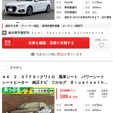
年式
2023年
走行
0.7万km
車検
車検整備付
排気
2000cc
整備
法定整備付
修復
なし
保証
保証付 (2027(令和9)年6月まで・走行無制
認定中古車
ディーラー保証
車両状態評価書
オンライン商談可
栃木県宇都宮市
Ａｕｄｉ Ａｐｐｒｏｖｅｄ Ａｕｔｏｍｏｂｉｌｅ 宇都宮 （株）バックス・アドバンス
お気に入り
在庫を確認・見積り依頼する
21人
今あなたの他に
が見ています
アウディ
Ａ４ ２．０ＴＦＳＩクワトロ 黒革シート パワーシート
シートヒーター 純正ナビ フルセグ Ｂｌｕｅｔｏｏｔｈ
バックカメラ ＥＴＣ アダプティブクルーズ レーンキー
支払総額
(税込)
本体価格
諸費用
プ ３ゾーンエアコン 前後障害物センサー ＨＩＤオートラ
176
13.6
189.
6
万円
万円
万円
イト
年式
2017年
走行
2.8万km
車検
2028年1月
排気
2000cc