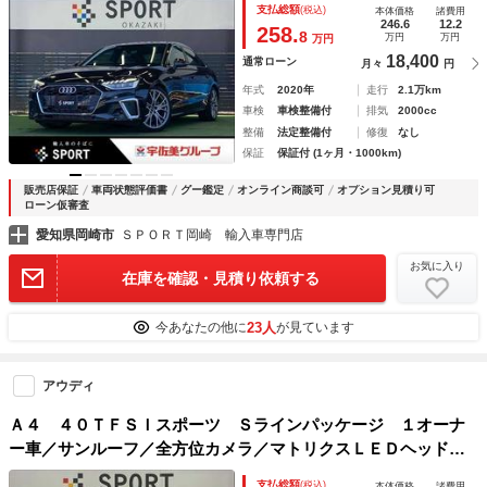
支払総額
(税込)
本体価格
諸費用
シートヒーター／クリアランスソナー／パーキングアシスト
246.6
12.2
258.
8
万円
万円
万円
18,400
通常ローン
月々
円
年式
2020年
走行
2.1万km
車検
車検整備付
排気
2000cc
整備
法定整備付
修復
なし
保証
保証付 (1ヶ月・1000km)
販売店保証
車両状態評価書
グー鑑定
オンライン商談可
オプション見積り可
ローン仮審査
愛知県岡崎市
ＳＰＯＲＴ岡崎 輸入車専門店
お気に入り
在庫を確認・見積り依頼する
23人
今あなたの他に
が見ています
アウディ
Ａ４ ４０ＴＦＳＩスポーツ Ｓラインパッケージ １オーナ
ー車／サンルーフ／全方位カメラ／マトリクスＬＥＤヘッドラ
イト／衝突軽減ブレーキ／レーダークルーズコントロール／フ
支払総額
(税込)
本体価格
諸費用