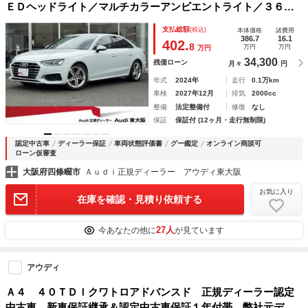
ＥＤヘッドライト／マルチカラーアンビエントライト／３６０
度カメラ／パークアシスト／スマートフォンワイヤレスチャー
支払総額
(税込)
本体価格
諸費用
ジング／コンフォートＰＫＧ／シートヒーター／電動シート／
386.7
16.1
402.
8
万円
万円
万円
ＡＣＣ／認定中古車
34,300
残価ローン
月々
円
年式
2024年
走行
0.1万km
車検
2027年12月
排気
2000cc
整備
法定整備付
修復
なし
保証
保証付 (12ヶ月・走行無制限)
認定中古車
ディーラー保証
車両状態評価書
グー鑑定
オンライン商談可
ローン仮審査
大阪府四條畷市
Ａｕｄｉ正規ディーラー アウディ東大阪
お気に入り
在庫を確認・見積り依頼する
27人
今あなたの他に
が見ています
アウディ
Ａ４ ４０ＴＤＩクワトロアドバンスド 正規ディーラー認定
中古車 新車保証継承＆認定中古車保証１年付帯 弊社元デモ