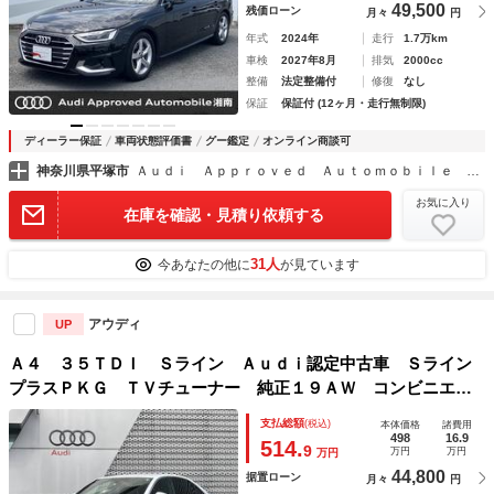
49,500
残価ローン
月々
円
年式
2024年
走行
1.7万km
車検
2027年8月
排気
2000cc
整備
法定整備付
修復
なし
保証
保証付 (12ヶ月・走行無制限)
ディーラー保証
車両状態評価書
グー鑑定
オンライン商談可
神奈川県平塚市
Ａｕｄｉ Ａｐｐｒｏｖｅｄ Ａｕｔｏｍｏｂｉｌｅ 湘南
お気に入り
在庫を確認・見積り依頼する
31人
今あなたの他に
が見ています
アウディ
UP
Ａ４ ３５ＴＤＩ Ｓライン Ａｕｄｉ認定中古車 Ｓライン
プラスＰＫＧ ＴＶチューナー 純正１９ＡＷ コンビニエン
スＰＫＧ プライバシーガラス ＡＣＣ サイドアシスト レ
支払総額
(税込)
本体価格
諸費用
ーンアシスト スマホインターフェイス 禁煙
498
16.9
514.
9
万円
万円
万円
44,800
据置ローン
月々
円