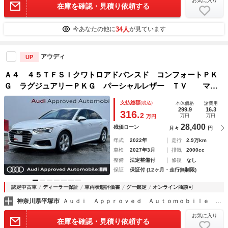
お気に入り
在庫を確認・見積り依頼する
34人
今あなたの他に
が見ています
アウディ
UP
Ａ４ ４５ＴＦＳＩクワトロアドバンスド コンフォートＰＫ
Ｇ ラグジュアリーＰＫＧ パーシャルレザー ＴＶ マト
リクスＬＥＤ スマホ連携 アンビエントライト パークアシ
支払総額
(税込)
本体価格
諸費用
スト ワイヤレスチャージング 全周囲カメラ シートヒータ
299.9
16.3
316.
2
万円
万円
万円
ー ＡＣＣ
28,400
残価ローン
月々
円
年式
2022年
走行
2.9万km
車検
2027年3月
排気
2000cc
整備
法定整備付
修復
なし
保証
保証付 (12ヶ月・走行無制限)
認定中古車
ディーラー保証
車両状態評価書
グー鑑定
オンライン商談可
神奈川県平塚市
Ａｕｄｉ Ａｐｐｒｏｖｅｄ Ａｕｔｏｍｏｂｉｌｅ 湘南
お気に入り
在庫を確認・見積り依頼する