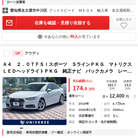
ローン仮審査
愛知県名古屋市中川区
グッドスピード ＭＥＧＡ 輸入車 名古屋昭和橋店
お気に入り
在庫を確認・見積り依頼する
40人
今あなたの他に
が見ています
アウディ
UP
Ａ４ ２．０ＴＦＳＩスポーツ ＳラインＰＫＧ マトリクス
ＬＥＤヘッドライトＰＫＧ 純正ナビ バックカメラ レーダ
ークルーズコントロール ブラインドスポットモニター シー
支払総額
(税込)
本体価格
諸費用
トヒーター パワーシート アドバンスドキー 禁煙車 ＥＴ
161.7
13.2
174.
9
万円
万円
万円
Ｃ
12,400
通常ローン
月々
円
年式
2018年
走行
6.7万km
車検
2026年12月
排気
2000cc
整備
法定整備付
修復
なし
保証
保証付 (1ヶ月・走行無制限)
販売店保証
車両状態評価書
グー鑑定
オンライン商談可