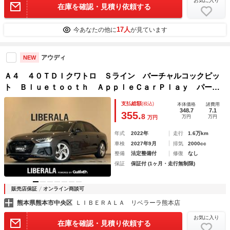
お気に入り
在庫を確認・見積り依頼する
17人
今あなたの他に
が見ています
アウディ
NEW
Ａ４ ４０ＴＤＩクワトロ Ｓライン バーチャルコックピッ
ト Ｂｌｕｅｔｏｏｔｈ ＡｐｐｌｅＣａｒＰｌａｙ パーク
エイド アクティブレーンアシスト サイドアシスト オート
支払総額
(税込)
本体価格
諸費用
ハイビーム ＡＣＣ 前席Ｓヒーター 全方位カメラ 純ナ
348.7
7.1
355.
8
万円
万円
万円
ビ フルＴＶ
年式
2022年
走行
1.6万km
車検
2027年9月
排気
2000cc
整備
法定整備付
修復
なし
保証
保証付 (1ヶ月・走行無制限)
販売店保証
オンライン商談可
熊本県熊本市中央区
ＬＩＢＥＲＡＬＡ リベラーラ熊本店
お気に入り
在庫を確認・見積り依頼する