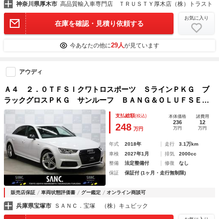
神奈川県厚木市
高品質輸入車専門店 ＴＲＵＳＴＹ厚木店（株）トラスト
お気に入り
在庫を確認・見積り依頼する
29人
今あなたの他に
が見ています
アウディ
Ａ４ ２．０ＴＦＳＩクワトロスポーツ ＳラインＰＫＧ ブ
ラックグロスＰＫＧ サンルーフ ＢＡＮＧ＆ＯＬＵＦＳＥＮ
サウンド マトリクスＬＥＤヘッドライトＰＫＧ バーチャル
支払総額
(税込)
本体価格
諸費用
コクピット 衝突被害軽減ブレーキ ナビ フルセグ Ｂカメ
236
12
248
万円
万円
万円
ラ 前後センサ
年式
2018年
走行
3.1万km
車検
2027年1月
排気
2000cc
整備
法定整備付
修復
なし
保証
保証付 (1ヶ月・走行無制限)
販売店保証
車両状態評価書
グー鑑定
オンライン商談可
兵庫県宝塚市
ＳＡＮＣ．宝塚 （株）キュビック