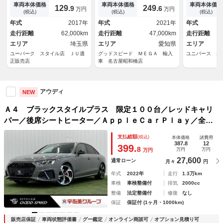
ＫＡ／渋滞アシスト／Ａｕｄｉ
ンクスポイラー／車高調／フル
ラ レーダー
車両本体価格
車両本体価格
車両本体価格
129.
249.
9
6
万円
万円
プレセンス／ＭＭＩナビ／全周
セグＴＶ／シートヒーター／ワ
ール ブライ
(税込)
(税込)
(税込)
囲カメラ／ＤＴＶ／ＣａｒＰｌ
イヤレス充電／パーキングアシ
ター シート
年式
2017年
年式
2021年
年式
ａｙ／パドルシフト／ヒーター
スト／クリアランスソナー／ド
シート アド
走行距離
62,000km
走行距離
47,000km
走行距離
付Ｐシート／
ライブレコーダ
煙車 ＥＴＣ
エリア
埼玉県
エリア
愛知県
エリア
ユーパーク スタイル店 ＪＵ適
グッドスピード ＭＥＧＡ 輸入
ユニバース 名
正販売店
車 名古屋昭和橋店
アウディ
NEW
Ａ４ ブラックスタイルプラス 限定１００台／レッドキャリ
パー／後席シートヒーター／ＡｐｐｌｅＣａｒＰｌａｙ／全周
囲カメラ／シートメモリ／バーチャルコックピット／純正１９
支払総額
(税込)
本体価格
諸費用
ｉｎアルミ／レーダークルーズ／ブラインドスポット
387.8
12
399.
8
万円
万円
万円
27,600
通常ローン
月々
円
年式
2022年
走行
1.3万km
車検
車検整備付
排気
2000cc
整備
法定整備付
修復
なし
保証
保証付 (1ヶ月・1000km)
販売店保証
車両状態評価書
グー鑑定
オンライン商談可
オプション見積り可