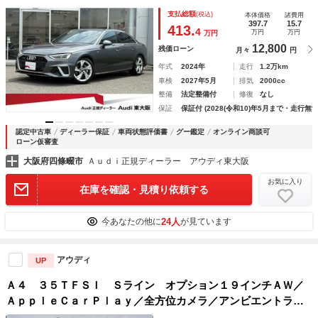
スト／サイドアシスト／Ｖコックピット／マルチカラーアンビ
支払総額
(税込)
本体価格
諸費用
エント／スマーホインターフェース／リヤシートヒーター／認
397.7
15.7
413.
4
万円
万円
万円
定中古車
12,800
残価ローン
月々
円
年式
2024年
走行
1.2万km
車検
2027年5月
排気
2000cc
整備
法定整備付
修復
なし
保証
保証付 (2028(令和10)年5月まで・走行無制
認定中古車
ディーラー保証
車両状態評価書
グー鑑定
オンライン商談可
ローン仮審査
大阪府四條畷市
Ａｕｄｉ正規ディーラー アウディ東大阪
お気に入り
在庫を確認・見積り依頼する
24人
今あなたの他に
が見ています
アウディ
UP
Ａ４ ３５ＴＦＳＩ Ｓライン オプション１９インチＡＷ／
ＡｐｐｌｅＣａｒＰｌａｙ／全方位カメラ／アンビエントライ
ト／レーンキープアシスト／パワーシート／シートメモリー／