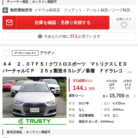
ディーラー保証
オンライン商談可
秋田県秋田市
イデアル秋田店 フィアット・アバルト秋田／ジープ秋田／プジョーサービスポイント秋田 （株）イデアル
お気に入り
在庫を確認・見積り依頼する
37人
今あなたの他に
が見ています
アウディ
グーネットセレクト
Ａ４ ２．０ＴＦＳＩクワトロスポーツ マトリクスＬＥＤ
バーチャルＣＰ ２５ｙ製造ＢＳレグノ装着 Ｆドラレコ ヒ
ーター付きパワーシート バックカメラ ＭＭＩナビ フルセ
支払総額
(税込)
本体価格
諸費用
グＴＶ ブラックインテリア ＡＣＣ レーンアシスト 前後
127
17.1
144.
1
万円
万円
万円
パークセンサー
15,700
通常ローン
月々
円
年式
2017年
走行
6.9万km
車検
なし
排気
2000cc
整備
法定整備無
修復
なし
保証
保証付 (6ヶ月・6000km)
販売店保証
オンライン商談可