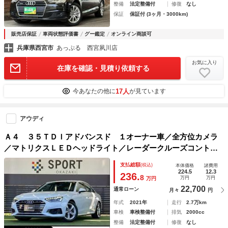
整備
法定整備付
修復
なし
保証
保証付 (3ヶ月・3000km)
販売店保証
車両状態評価書
グー鑑定
オンライン商談可
兵庫県西宮市
あっぷる 西宮夙川店
お気に入り
在庫を確認・見積り依頼する
17人
今あなたの他に
が見ています
アウディ
Ａ４ ３５ＴＤＩアドバンスド １オーナー車／全方位カメラ
／マトリクスＬＥＤヘッドライト／レーダークルーズコントロ
ール／ブラインドスポットモニター／ＡｐｐｌｅＣａｒＰｌａ
支払総額
(税込)
本体価格
諸費用
ｙ／レーンキープアシスト／クリアランスソナー
224.5
12.3
236.
8
万円
万円
万円
22,700
通常ローン
月々
円
年式
2021年
走行
2.7万km
車検
車検整備付
排気
2000cc
整備
法定整備付
修復
なし