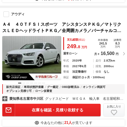
アウディ
Ａ４ ４０ＴＦＳＩスポーツ アシスタンスＰＫＧ／マトリク
スＬＥＤヘッドライトＰＫＧ／全周囲カメラ／バーチャルコッ
クピット／レーダークルーズ／ブラインドスポット／クリアラ
支払総額
(税込)
本体価格
諸費用
ンスソナー／ＥＴＣ／シートヒーター／パーキングアシスト／
241.5
8.3
249.
8
万円
万円
万円
16,500
通常ローン
月々
円
年式
2020年
走行
2.8万km
車検
2027年6月
排気
2000cc
整備
法定整備付
修復
なし
保証
保証付 (1ヶ月・1000km)
販売店保証
車両状態評価書
グー鑑定
OBD診断済み
オンライン商談可
オプション見積り可
ローン仮審査
愛知県名古屋市中川区
グッドスピード ＭＥＧＡ 輸入車 名古屋昭和橋店
お気に入り
在庫を確認・見積り依頼する
21人
今あなたの他に
が見ています