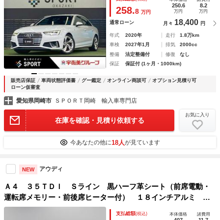
ルセグＴＶ／シートヒーター／シートメモリー／パワーシート
250.6
8.2
258.
8
万円
万円
万円
／ハーフレザー
18,400
通常ローン
月々
円
年式
2020年
走行
1.8万km
車検
2027年1月
排気
2000cc
整備
法定整備付
修復
なし
保証
保証付 (1ヶ月・1000km)
販売店保証
車両状態評価書
グー鑑定
オンライン商談可
オプション見積り可
ローン仮審査
愛知県岡崎市
ＳＰＯＲＴ岡崎 輸入車専門店
お気に入り
在庫を確認・見積り依頼する
18人
今あなたの他に
が見ています
アウディ
NEW
Ａ４ ３５ＴＤＩ Ｓライン 黒ハーフ革シート（前席電動・
運転席メモリー・前後席ヒーター付） １８インチアルミ マ
トリクスＬＥＤヘッドライト 全周囲カメラ パークアシス
支払総額
(税込)
本体価格
諸費用
ト レーダークルコン スマホワイヤレスチャージ ナビ
407
11.7