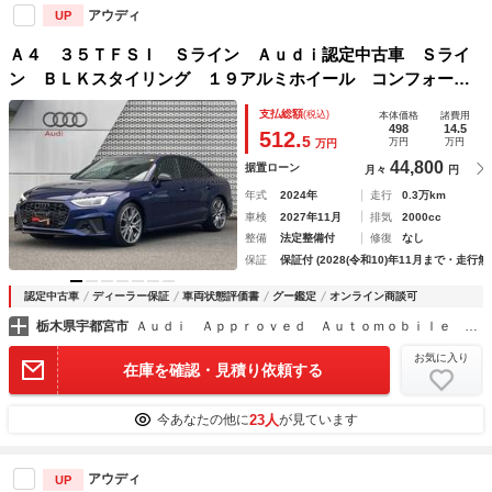
アウディ
UP
Ａ４ ３５ＴＦＳＩ Ｓライン Ａｕｄｉ認定中古車 Ｓライ
ン ＢＬＫスタイリング １９アルミホイール コンフォート
ＰＫＧ シートヒーター 運転支援機能 サラウンドビューカ
支払総額
(税込)
本体価格
諸費用
メラ ナッパレザー ＭＴＸヘッドライト ＥＴＣ２．０
498
14.5
512.
5
万円
万円
万円
44,800
据置ローン
月々
円
年式
2024年
走行
0.3万km
車検
2027年11月
排気
2000cc
整備
法定整備付
修復
なし
保証
保証付 (2028(令和10)年11月まで・走行無
認定中古車
ディーラー保証
車両状態評価書
グー鑑定
オンライン商談可
栃木県宇都宮市
Ａｕｄｉ Ａｐｐｒｏｖｅｄ Ａｕｔｏｍｏｂｉｌｅ 宇都宮 （株）バックス・アドバンス
お気に入り
在庫を確認・見積り依頼する
23人
今あなたの他に
が見ています
アウディ
UP