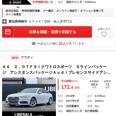
保証
保証付 (1ヶ月・1000km)
販売店保証
車両状態評価書
グー鑑定
オンライン商談可
オプション見積り可
ローン仮審査
愛知県岡崎市
ＳＰＯＲＴ岡崎 輸入車専門店
お気に入り
在庫を確認・見積り依頼する
22人
今あなたの他に
が見ています
アウディ
NEW
Ａ４ ２．０ＴＦＳＩクワトロスポーツ Ｓラインパッケー
ジ アシスタンスパッケージＡｕｄｉプレセンスサイドアシス
トレーンアシストアダプティブクルーズ純正ＭＭＩナビフルセ
支払総額
(税込)
本体価格
諸費用
グＴＶ全方位カメラパーキングエイドバーチャルコクピットマ
165.6
7.2
172.
8
万円
万円
万円
トリクスＬＥＤハーフレザーシート
年式
2018年
走行
6.8万km
車検
2027年3月
排気
2000cc
整備
法定整備付
修復
なし
保証
保証付 (1ヶ月・走行無制限)