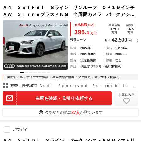
Ａ４ ３５ＴＦＳＩ Ｓライン サンルーフ ＯＰ１９インチ
ＡＷ ＳｌｉｎｅプラスＰＫＧ 全周囲カメラ パークアシス
ト マトリクスＬＥＤライト コンフォートＰＫＧ シートメ
支払総額
(税込)
本体価格
諸費用
モリ ＡＣＣ レーンアシスト サイドアシスト １オーナー
379.9
16.5
396.
4
万円
万円
万円
42,500
残価ローン
月々
円
年式
2024年
走行
1.2万km
車検
2027年8月
排気
2000cc
整備
法定整備付
修復
なし
保証
保証付 (12ヶ月・走行無制限)
認定中古車
ディーラー保証
車両状態評価書
グー鑑定
オンライン商談可
神奈川県平塚市
Ａｕｄｉ Ａｐｐｒｏｖｅｄ Ａｕｔｏｍｏｂｉｌｅ 湘南
お気に入り
在庫を確認・見積り依頼する
27人
今あなたの他に
が見ています
アウディ
Ａ４ ３５ＴＤＩ Ｓライン パークアシストＰＫＧ／マトリ