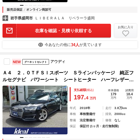
販売店保証
オンライン商談可
岩手県盛岡市
ＬＩＢＥＲＡＬＡ リベラーラ盛岡
お気に入り
在庫を確認・見積り依頼する
34人
今あなたの他に
が見ています
アウディ
NEW
グーネットセレクト
Ａ４ ２．０ＴＦＳＩスポーツ Ｓラインパッケージ 純正フ
ルセグナビ パワーシート シートヒーター ハーフレザー
Ｂカメラ ＡＣＣ 衝突軽減Ｂ ドラレコ ブラインドスポッ
支払総額
(税込)
本体価格
諸費用
ト クリアランスソナー ＥＴＣ 純正１８インチＡＷ
179
18.4
197.
4
万円
万円
万円
年式
2018年
走行
3.8万km
車検
車検整備付
排気
2000cc
整備
法定整備付
修復
なし
保証
保証付 (1ヶ月・走行無制限)