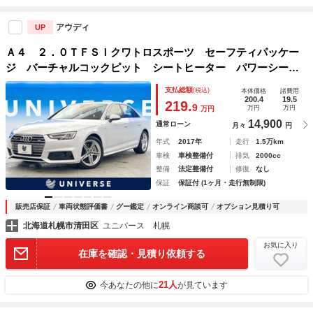
アウディ
UP
Ａ４ ２．０ＴＦＳＩクワトロスポーツ セーフティパッケー
ジ バーチャルコックピット シートヒーター パワーシー
ト 全周囲カメラ アダプティブクルーズコントロール 純正
支払総額
(税込)
本体価格
諸費用
ナビ Ｂｌｕｅｔｏｏｔｈ ＬＥＤヘッドライト ＥＴＣ
200.4
19.5
219.
9
万円
万円
万円
14,900
通常ローン
月々
円
年式
2017年
走行
1.5万km
車検
車検整備付
排気
2000cc
整備
法定整備付
修復
なし
保証
保証付 (1ヶ月・走行無制限)
販売店保証
車両状態評価書
グー鑑定
オンライン商談可
オプション見積り可
北海道札幌市清田区
ユニバース 札幌
お気に入り
在庫を確認・見積り依頼する
21人
今あなたの他に
が見ています