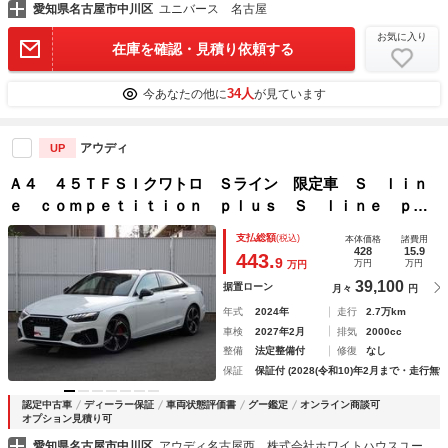
愛知県名古屋市中川区
ユニバース 名古屋
お気に入り
在庫を確認・見積り依頼する
34人
今あなたの他に
が見ています
アウディ
UP
Ａ４ ４５ＴＦＳＩクワトロ Ｓライン 限定車 Ｓ ｌｉｎ
ｅ ｃｏｍｐｅｔｉｔｉｏｎ ｐｌｕｓ Ｓ ｌｉｎｅ ｐｌ
ｕｓ パッケージ Ｓ ｌｉｎｅ インテリアプラスパッケー
支払総額
(税込)
本体価格
諸費用
ジ
428
15.9
443.
9
万円
万円
万円
39,100
据置ローン
月々
円
年式
2024年
走行
2.7万km
車検
2027年2月
排気
2000cc
整備
法定整備付
修復
なし
保証
保証付 (2028(令和10)年2月まで・走行無制
認定中古車
ディーラー保証
車両状態評価書
グー鑑定
オンライン商談可
オプション見積り可
愛知県名古屋市中川区
アウディ名古屋西 株式会社ホワイトハウスユーロオートモーティブ