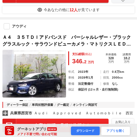
12人
今あなたの他に
が見ています
アウディ
Ａ４ ３５ＴＤＩアドバンスド パーシャルレザー・ブラック
グラスルック・サラウンドビューカメラ・マトリクスＬＥＤ・
ラグジュアリーパッケージ・コンフォートパッケージ
支払総額
(税込)
本体価格
諸費用
328
18.2
346.
2
万円
万円
万円
年式
2023年
走行
0.8万km
車検
2028年1月
排気
2000cc
整備
法定整備付
修復
なし
保証
保証付 (12ヶ月・走行無制限)
ディーラー保証
車両状態評価書
グー鑑定
オンライン商談可
兵庫県西宮市
Ａｕｄｉ Ａｐｐｒｏｖｅｄ Ａｕｔｏｍｏｂｉｌｅ 西宮
お気に入り
在庫を確認・見積り依頼する
グーネットアプリ
RENEW
ダウンロード
アプリを開く
メアド不要で問い合わせ可能