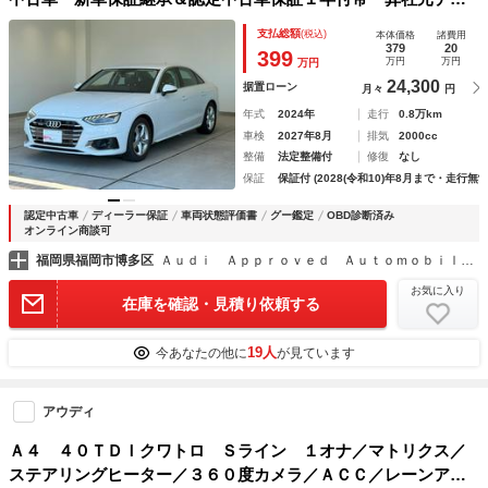
カー ４ＷＤ １７インチＡＷ ラグジュアリーパッケージ
支払総額
(税込)
本体価格
諸費用
マトリクスＬＥＤヘッドライト パーシャルレザー サラウン
379
20
399
万円
万円
万円
ドビューカメラ
24,300
据置ローン
月々
円
年式
2024年
走行
0.8万km
車検
2027年8月
排気
2000cc
整備
法定整備付
修復
なし
保証
保証付 (2028(令和10)年8月まで・走行無制
認定中古車
ディーラー保証
車両状態評価書
グー鑑定
OBD診断済み
オンライン商談可
福岡県福岡市博多区
Ａｕｄｉ Ａｐｐｒｏｖｅｄ Ａｕｔｏｍｏｂｉｌｅ博多 ヤナセオートモーティブ（株）
お気に入り
在庫を確認・見積り依頼する
19人
今あなたの他に
が見ています
アウディ
Ａ４ ４０ＴＤＩクワトロ Ｓライン １オナ／マトリクス／
ステアリングヒーター／３６０度カメラ／ＡＣＣ／レーンアシ