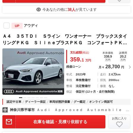
38人
今あなたの他に
が見ています
アウディ
UP
Ａ４ ３５ＴＤＩ Ｓライン ワンオーナー ブラックスタイ
リングＰＫＧ ＳｌｉｎｅプラスＰＫＧ コンフォートＰＫ
Ｇ アダプティブクルーズコントロール アラウンドビューモ
支払総額
(税込)
本体価格
諸費用
ニター スマートフォンインターフェイス マトリクスＬＥＤ
338.9
20.2
359.
1
万円
万円
万円
ヘッド
28,700
残価ローン
月々
円
年式
2023年
走行
2.6万km
車検
車検整備付
排気
2000cc
整備
法定整備付
修復
なし
保証
保証付 (12ヶ月・走行無制限)
認定中古車
ディーラー保証
車両状態評価書
グー鑑定
オンライン商談可
神奈川県平塚市
Ａｕｄｉ Ａｐｐｒｏｖｅｄ Ａｕｔｏｍｏｂｉｌｅ 湘南
お気に入り
在庫を確認・見積り依頼する