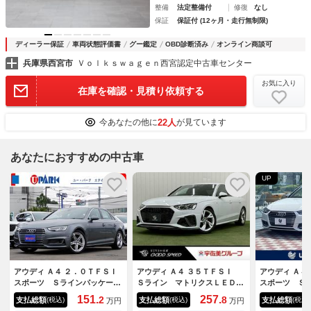
整備
法定整備付
修復
なし
保証
保証付 (12ヶ月・走行無制限)
ディーラー保証
車両状態評価書
グー鑑定
OBD診断済み
オンライン商談可
兵庫県西宮市
Ｖｏｌｋｓｗａｇｅｎ西宮認定中古車センター
お気に入り
在庫を確認・見積り依頼する
22人
今あなたの他に
が見ています
あなたにおすすめの中古車
UP
アウディ Ａ４ ２．０ＴＦＳＩ
アウディ Ａ４ ３５ＴＦＳＩ
アウディ Ａ４
スポーツ Ｓラインパッケージ
Ｓライン マトリクスＬＥＤヘ
スポーツ Ｓ
／アシスタンスｐｋｇ／バーチ
ッドライトＰＫＧ／全周囲カメ
トリクスＬＥ
151.
257.
2
8
支払総額
支払総額
支払総額
(税込)
(税込)
(税込)
万円
万円
ャルＣＰ／ＡＣＣ／ＢＳＭ／Ｌ
ラ／フロントスポイラー／トラ
ＫＧ 純正ナ