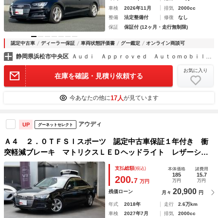
車検
2026年11月
排気
2000cc
整備
法定整備付
修復
なし
保証
保証付 (12ヶ月・走行無制限)
認定中古車
ディーラー保証
車両状態評価書
グー鑑定
オンライン商談可
静岡県浜松市中央区
Ａｕｄｉ Ａｐｐｒｏｖｅｄ Ａｕｔｏｍｏｂｉｌｅ浜松 サーラカーズジャパン株式会社
お気に入り
在庫を確認・見積り依頼する
17人
今あなたの他に
が見ています
アウディ
UP
グーネットセレクト
Ａ４ ２．０ＴＦＳＩスポーツ 認定中古車保証１年付き 衝
突軽減ブレーキ マトリクスＬＥＤヘッドライト レザーシー
ト シートヒーター サイド／レーンアシスト パークアシス
支払総額
(税込)
本体価格
諸費用
ト リアビューカメラ（フロントカメラ付き） １７ＡＷ
185
15.7
200.
7
万円
万円
万円
20,900
残価ローン
月々
円
年式
2018年
走行
2.6万km
車検
2027年7月
排気
2000cc