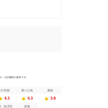
）
.0」が評価時の基準です）
走行性能
乗り心地
価格
4.3
4.3
3.9
費・経済性
装備