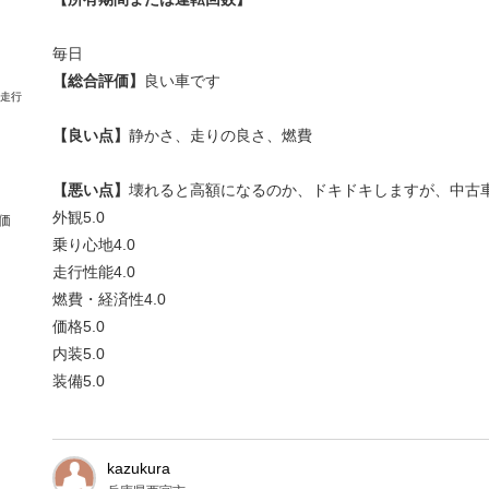
毎日
【総合評価】
良い車です
【良い点】
静かさ、走りの良さ、燃費
【悪い点】
壊れると高額になるのか、ドキドキしますが、中古
外観
5.0
価
乗り心地
4.0
走行性能
4.0
燃費・経済性
4.0
価格
5.0
内装
5.0
装備
5.0
kazukura