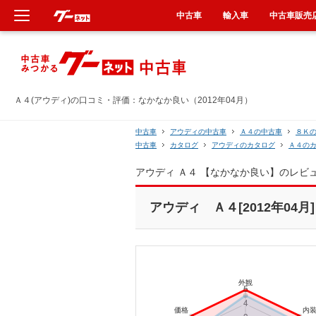
中古車
輸入車
中古車販売
新車
中古車
Ａ４(アウディ)の口コミ・評価：なかなか良い（2012年04月）
輸入車
中古車
アウディの中古車
Ａ４の中古車
８Ｋ
中古車
カタログ
アウディのカタログ
Ａ４の
クルマ買取
アウディ Ａ４ 【なかなか良い】のレビ
カーリース
アウディ Ａ４[2012年04月]
タイヤ交換
整備工場
車検