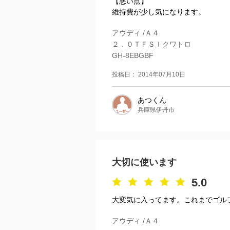
【悪い点】
維持費が少し気になります。
アウディ /Ａ４
２．０ＴＦＳＩクワトロ
GH-8EBGBF
投稿日： 2014年07月10日
あつくん
兵庫県伊丹市
大切に使います
5.0
大変気に入ってます。これまでゴル
アウディ /Ａ４