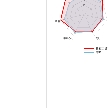
マガジン
車カタログ
自動車ローン
保険
投稿者評
平均
レビュー
価格相場
教習所
用語集