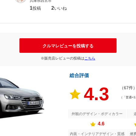
兵庫県西宮市
1
2
投稿
いいね
クルマレビューを投稿する
※販売店レビューの投稿は
こちら
総合評価
4.3
（67件
（「普通=3
外観のデザイン・ボディカラー
4.6
内装・インテリアデザイン・質感
燃