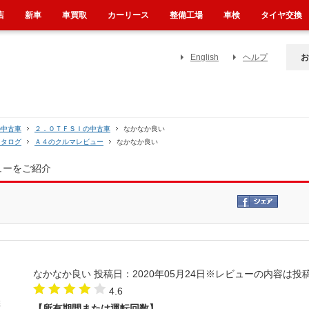
店
新車
車買取
カーリース
整備工場
車検
タイヤ交換
English
ヘルプ
お
の中古車
２．０ＴＦＳＩの中古車
なかなか良い
カタログ
Ａ４のクルマレビュー
なかなか良い
ューをご紹介
なかなか良い
投稿日：2020年05月24日
※レビューの内容は投
4.6
【所有期間または運転回数】