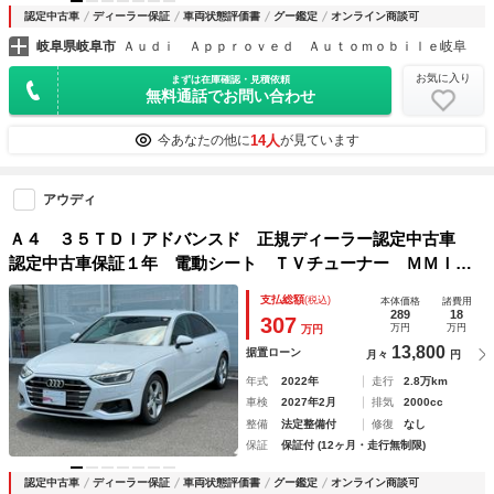
認定中古車
ディーラー保証
車両状態評価書
グー鑑定
オンライン商談可
岐阜県岐阜市
Ａｕｄｉ Ａｐｐｒｏｖｅｄ Ａｕｔｏｍｏｂｉｌｅ岐阜
お気に入り
まずは在庫確認・見積依頼
無料通話でお問い合わせ
14人
今あなたの他に
が見ています
アウディ
Ａ４ ３５ＴＤＩアドバンスド 正規ディーラー認定中古車
認定中古車保証１年 電動シート ＴＶチューナー ＭＭＩナ
ビ マトリクスＬＥＤ パークアシスト サイド＆ホールドア
支払総額
(税込)
本体価格
諸費用
シスト シートヒーター サラウンドビューカメラ
289
18
307
万円
万円
万円
13,800
据置ローン
月々
円
年式
2022年
走行
2.8万km
車検
2027年2月
排気
2000cc
整備
法定整備付
修復
なし
保証
保証付 (12ヶ月・走行無制限)
認定中古車
ディーラー保証
車両状態評価書
グー鑑定
オンライン商談可