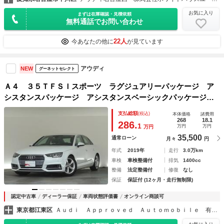
お気に入り
まずは在庫確認・見積依頼
無料通話でお問い合わせ
22人
今あなたの他に
が見ています
アウディ
NEW
グーネットセレクト
Ａ４ ３５ＴＦＳＩスポーツ ラグジュアリーパッケージ ア
シスタンスパッケージ アシスタンスベーシックパッケージ
シートヒーター（フロント＆リア） デコラティブパネルオー
支払総額
(税込)
本体価格
諸費用
クナチュラルグレー マトリクスＬＥＤヘッドライト 認定中
268
18.1
286.
1
万円
万円
万円
古車
35,500
通常ローン
月々
円
年式
2019年
走行
3.0万km
車検
車検整備付
排気
1400cc
整備
法定整備付
修復
なし
保証
保証付 (12ヶ月・走行無制限)
認定中古車
ディーラー保証
車両状態評価書
オンライン商談可
東京都江東区
Ａｕｄｉ Ａｐｐｒｏｖｅｄ Ａｕｔｏｍｏｂｉｌｅ 有明 Ａｕｄｉ Ｖｏｌｋｓｗａｇｅｎ Ｒｅｔａｉｌ Ｊａｐａｎ株式会社