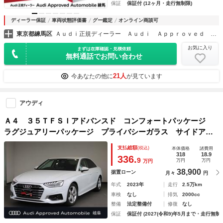
保証
保証付 (12ヶ月・走行無制限)
ディーラー保証
車両状態評価書
グー鑑定
オンライン商談可
東京都練馬区
Ａｕｄｉ正規ディーラー Ａｕｄｉ Ａｐｐｒｏｖｅｄ Ａｕｔｏｍｏｂｉｌｅ 練馬
お気に入り
まずは在庫確認・見積依頼
無料通話でお問い合わせ
21人
今あなたの他に
が見ています
アウディ
Ａ４ ３５ＴＦＳＩアドバンスド コンフォートパッケージ
ラグジュアリーパッケージ プライバシーガラス サイドアシ
スト サラウンドビューカメラ シートヒーター ＣＡＲＰＬ
支払総額
(税込)
本体価格
諸費用
ＡＹ ＡＣＣ ＥＴＣ
318
18.9
336.
9
万円
万円
万円
38,900
据置ローン
月々
円
年式
2023年
走行
2.5万km
車検
なし
排気
2000cc
整備
法定整備付
修復
なし
保証
保証付 (2027(令和9)年5月まで・走行無制