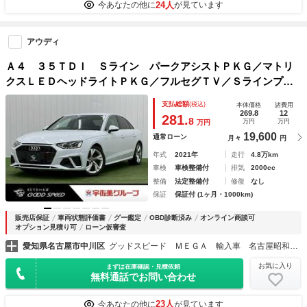
24人
今あなたの他に
が見ています
アウディ
Ａ４ ３５ＴＤＩ Ｓライン パークアシストＰＫＧ／マトリ
クスＬＥＤヘッドライトＰＫＧ／フルセグＴＶ／Ｓラインプラ
スＰＫＧ／シートヒーター／バーチャルコックピット／ドライ
支払総額
(税込)
本体価格
諸費用
ブレコーダー／ＥＴＣ／レーダークルーズ／ブラインドスポッ
269.8
12
281.
8
万円
万円
万円
ト／
19,600
通常ローン
月々
円
年式
2021年
走行
4.8万km
車検
車検整備付
排気
2000cc
整備
法定整備付
修復
なし
保証
保証付 (1ヶ月・1000km)
販売店保証
車両状態評価書
グー鑑定
OBD診断済み
オンライン商談可
オプション見積り可
ローン仮審査
愛知県名古屋市中川区
グッドスピード ＭＥＧＡ 輸入車 名古屋昭和橋店
お気に入り
まずは在庫確認・見積依頼
無料通話でお問い合わせ
23人
今あなたの他に
が見ています