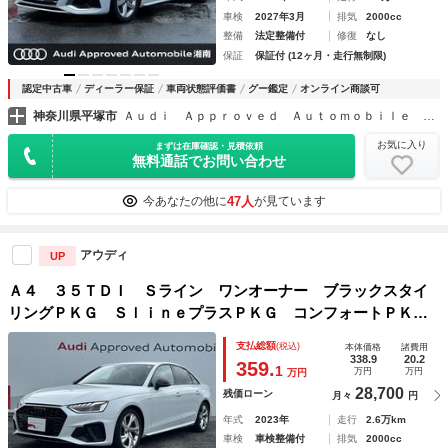
車検
2027年3月
排気
2000cc
整備
法定整備付
修復
なし
保証
保証付 (12ヶ月・走行無制限)
認定中古車
ディーラー保証
車両状態評価書
グー鑑定
オンライン商談可
神奈川県平塚市
Ａｕｄｉ Ａｐｐｒｏｖｅｄ Ａｕｔｏｍｏｂｉｌｅ 湘南
お気に入り
まずは在庫確認・見積依頼
無料通話でお問い合わせ
47人
今あなたの他に
が見ています
アウディ
UP
Ａ４ ３５ＴＤＩ Ｓライン ワンオーナー ブラックスタイ
リングＰＫＧ ＳｌｉｎｅプラスＰＫＧ コンフォートＰＫ
Ｇ アダプティブクルーズコントロール アラウンドビューモ
支払総額
(税込)
本体価格
諸費用
ニター スマートフォンインターフェイス マトリクスＬＥＤ
338.9
20.2
359.
1
万円
万円
万円
ヘッド
28,700
残価ローン
月々
円
年式
2023年
走行
2.6万km
車検
車検整備付
排気
2000cc