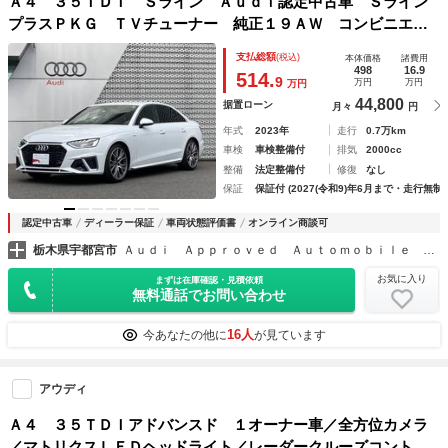
Ａ４ ３５ＴＤＩ Ｓライン Ａｕｄｉ認定中古車 Ｓライン
プラスＰＫＧ ＴＶチューナー 純正１９ＡＷ コンビニエン
スＰＫＧ プライバシーガラス ＡＣＣ サイドアシスト レ
支払総額
(税込)
本体価格
諸費用
ーンアシスト スマホインターフェイス 禁煙
498
16.9
514.
9
万円
万円
万円
44,800
据置ローン
月々
円
年式
2023年
走行
0.7万km
車検
車検整備付
排気
2000cc
整備
法定整備付
修復
なし
保証
保証付 (2027(令和9)年6月まで・走行無制
認定中古車
ディーラー保証
車両状態評価書
オンライン商談可
栃木県宇都宮市
Ａｕｄｉ Ａｐｐｒｏｖｅｄ Ａｕｔｏｍｏｂｉｌｅ 宇都宮 （株）バックス・アドバンス
お気に入り
まずは在庫確認・見積依頼
無料通話でお問い合わせ
16人
今あなたの他に
が見ています
アウディ
Ａ４ ３５ＴＤＩアドバンスド １オーナー車／全方位カメラ
／マトリクスＬＥＤヘッドライト／レーダークルーズコントロ