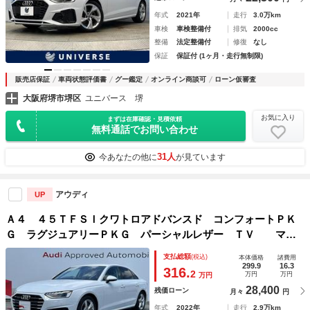
年式
2021年
走行
3.0万km
車検
車検整備付
排気
2000cc
整備
法定整備付
修復
なし
保証
保証付 (1ヶ月・走行無制限)
販売店保証
車両状態評価書
グー鑑定
オンライン商談可
ローン仮審査
大阪府堺市堺区
ユニバース 堺
お気に入り
まずは在庫確認・見積依頼
無料通話でお問い合わせ
31人
今あなたの他に
が見ています
アウディ
UP
Ａ４ ４５ＴＦＳＩクワトロアドバンスド コンフォートＰＫ
Ｇ ラグジュアリーＰＫＧ パーシャルレザー ＴＶ マト
リクスＬＥＤ スマホ連携 アンビエントライト パークアシ
支払総額
(税込)
本体価格
諸費用
スト ワイヤレスチャージング 全周囲カメラ シートヒータ
299.9
16.3
316.
2
万円
万円
万円
ー ＡＣＣ
28,400
残価ローン
月々
円
年式
2022年
走行
2.9万km