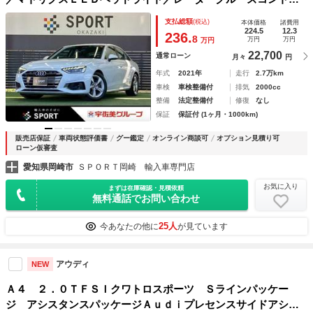
ール／ブラインドスポットモニター／ＡｐｐｌｅＣａｒＰｌａ
支払総額
(税込)
本体価格
諸費用
ｙ／レーンキープアシスト／クリアランスソナー
224.5
12.3
236.
8
万円
万円
万円
22,700
通常ローン
月々
円
年式
2021年
走行
2.7万km
車検
車検整備付
排気
2000cc
整備
法定整備付
修復
なし
保証
保証付 (1ヶ月・1000km)
販売店保証
車両状態評価書
グー鑑定
オンライン商談可
オプション見積り可
ローン仮審査
愛知県岡崎市
ＳＰＯＲＴ岡崎 輸入車専門店
お気に入り
まずは在庫確認・見積依頼
無料通話でお問い合わせ
25人
今あなたの他に
が見ています
アウディ
NEW
Ａ４ ２．０ＴＦＳＩクワトロスポーツ Ｓラインパッケー
ジ アシスタンスパッケージＡｕｄｉプレセンスサイドアシス