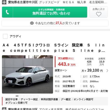
愛知県名古屋市中川区
グッドスピード ＭＥＧＡ 輸入車 名古屋昭和橋店
お気に入り
まずは在庫確認・見積依頼
無料通話でお問い合わせ
27人
今あなたの他に
が見ています
アウディ
Ａ４ ４５ＴＦＳＩクワトロ Ｓライン 限定車 Ｓ ｌｉｎ
ｅ ｃｏｍｐｅｔｉｔｉｏｎ ｐｌｕｓ Ｓ ｌｉｎｅ ｐｌ
ｕｓ パッケージ Ｓ ｌｉｎｅ インテリアプラスパッケー
支払総額
(税込)
本体価格
諸費用
ジ
428
15.9
443.
9
万円
万円
万円
39,100
据置ローン
月々
円
年式
2024年
走行
2.7万km
車検
2027年2月
排気
2000cc
整備
法定整備付
修復
なし
保証
保証付 (2028(令和10)年2月まで・走行無制
認定中古車
ディーラー保証
車両状態評価書
グー鑑定
オンライン商談可
オプション見積り可
愛知県名古屋市中川区
アウディ名古屋西 株式会社ホワイトハウスユーロオートモーティブ