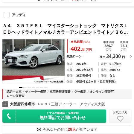
アウディ
Ａ４ ３５ＴＦＳＩ マイスターシュトュック マトリクスＬ
ＥＤヘッドライト／マルチカラーアンビエントライト／３６０
度カメラ／パークアシスト／スマートフォンワイヤレスチャー
支払総額
(税込)
本体価格
諸費用
ジング／コンフォートＰＫＧ／シートヒーター／電動シート／
386.7
16.1
402.
8
万円
万円
万円
ＡＣＣ／認定中古車
34,300
残価ローン
月々
円
年式
2024年
走行
0.1万km
車検
2027年12月
排気
2000cc
整備
法定整備付
修復
なし
保証
保証付 (12ヶ月・走行無制限)
認定中古車
ディーラー保証
車両状態評価書
グー鑑定
オンライン商談可
ローン仮審査
大阪府四條畷市
Ａｕｄｉ正規ディーラー アウディ東大阪
お気に入り
まずは在庫確認・見積依頼
無料通話でお問い合わせ
28人
今あなたの他に
が見ています