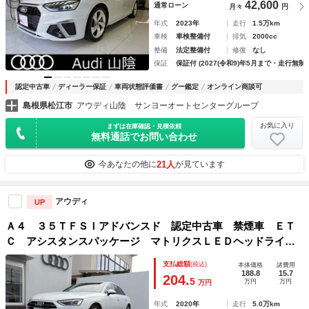
42,600
通常ローン
月々
円
年式
2023年
走行
1.5万km
車検
車検整備付
排気
2000cc
整備
法定整備付
修復
なし
保証
保証付 (2027(令和9)年5月まで・走行無制
認定中古車
ディーラー保証
車両状態評価書
グー鑑定
オンライン商談可
島根県松江市
アウディ山陰 サンヨーオートセンターグループ
お気に入り
まずは在庫確認・見積依頼
無料通話でお問い合わせ
21人
今あなたの他に
が見ています
アウディ
UP
Ａ４ ３５ＴＦＳＩアドバンスド 認定中古車 禁煙車 ＥＴ
Ｃ アシスタンスパッケージ マトリクスＬＥＤヘッドライ
ト マルチカラーアンビエントライト
支払総額
(税込)
本体価格
諸費用
188.8
15.7
204.
5
万円
万円
万円
年式
2020年
走行
5.0万km