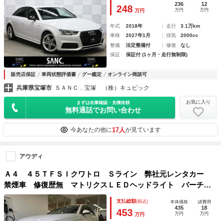
コクピット 衝突被害軽減ブレーキ ナビ フルセグ Ｂカメ
236
12
248
万円
万円
万円
ラ 前後センサ
年式
2018年
走行
3.1万km
車検
2027年1月
排気
2000cc
整備
法定整備付
修復
なし
保証
保証付 (1ヶ月・走行無制限)
販売店保証
車両状態評価書
グー鑑定
オンライン商談可
兵庫県宝塚市
ＳＡＮＣ．宝塚 （株）キュビック
お気に入り
まずは在庫確認・見積依頼
無料通話でお問い合わせ
17人
今あなたの他に
が見ています
アウディ
Ａ４ ４５ＴＦＳＩクワトロ Ｓライン 弊社元レンタカー
禁煙車 修復歴無 マトリクスＬＥＤヘッドライト バーチャ
ルコックピット ＡＣＣ レーンアシスト サイドアシスト
支払総額
(税込)
本体価格
諸費用
全周囲カメラ ハーフレザー パワーシート マルチカラアン
435
18
453
万円
万円
万円
ビエントライト