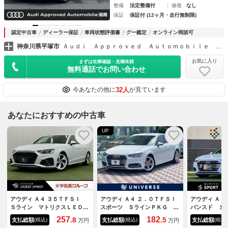
整備
法定整備付
修復
なし
保証
保証付 (12ヶ月・走行無制限)
認定中古車
ディーラー保証
車両状態評価書
グー鑑定
オンライン商談可
神奈川県平塚市
Ａｕｄｉ Ａｐｐｒｏｖｅｄ Ａｕｔｏｍｏｂｉｌｅ 湘南
お気に入り
まずは在庫確認・見積依頼
無料通話でお問い合わせ
32人
今あなたの他に
が見ています
あなたにおすすめの中古車
UP
アウディ Ａ４ ３５ＴＦＳＩ
アウディ Ａ４ ２．０ＴＦＳＩ
アウディ Ａ４
Ｓライン マトリクスＬＥＤヘ
スポーツ ＳラインＰＫＧ マ
バンスド １
ッドライトＰＫＧ／全周囲カメ
トリクスＬＥＤヘッドライトＰ
位カメラ／マ
257.
182.
8
5
支払総額
支払総額
支払総額
(税込)
(税込)
(税込)
万円
万円
ラ／フロントスポイラー／トラ
ＫＧ 純正ナビ バックカメ
ッドライト／