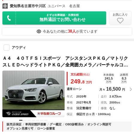
愛知県名古屋市中川区
ユニバース 名古屋
お気に入り
まずは在庫確認・見積依頼
無料通話でお問い合わせ
38人
今あなたの他に
が見ています
アウディ
Ａ４ ４０ＴＦＳＩスポーツ アシスタンスＰＫＧ／マトリク
スＬＥＤヘッドライトＰＫＧ／全周囲カメラ／バーチャルコッ
クピット／レーダークルーズ／ブラインドスポット／クリアラ
支払総額
(税込)
本体価格
諸費用
ンスソナー／ＥＴＣ／シートヒーター／パーキングアシスト／
241.5
8.3
249.
8
万円
万円
万円
16,500
通常ローン
月々
円
年式
2020年
走行
2.8万km
車検
2027年6月
排気
2000cc
整備
法定整備付
修復
なし
保証
保証付 (1ヶ月・1000km)
販売店保証
車両状態評価書
グー鑑定
OBD診断済み
オンライン商談可
オプション見積り可
ローン仮審査