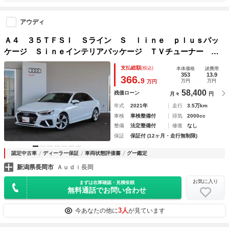
アウディ
Ａ４ ３５ＴＦＳＩ Ｓライン Ｓ ｌｉｎｅ ｐｌｕｓパッ
ケージ Ｓｉｎｅインテリアパッケージ ＴＶチューナー プ
ライバシーガラス マトリクスＬＥＤヘッドライトパッケージ
支払総額
(税込)
本体価格
諸費用
353
13.9
366.
9
万円
万円
万円
58,400
残価ローン
月々
円
年式
2021年
走行
3.5万km
車検
車検整備付
排気
2000cc
整備
法定整備付
修復
なし
保証
保証付 (12ヶ月・走行無制限)
認定中古車
ディーラー保証
車両状態評価書
グー鑑定
新潟県長岡市
Ａｕｄｉ長岡
お気に入り
まずは在庫確認・見積依頼
無料通話でお問い合わせ
3人
今あなたの他に
が見ています