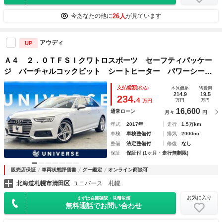
26人
今あなたの他に
が見ています
アウディ
UP
Ａ４ ２．０ＴＦＳＩクワトロスポーツ セーフティパッケー
ジ バーチャルコックピット シートヒーター パワーシー
ト 全周囲カメラ アダプティブクルーズコントロール 純正
支払総額
(税込)
本体価格
諸費用
ナビ Ｂｌｕｅｔｏｏｔｈ ＬＥＤヘッドライト ＥＴＣ
214.9
19.5
234.
4
万円
万円
万円
16,600
通常ローン
月々
円
年式
2017年
走行
1.5万km
車検
車検整備付
排気
2000cc
整備
法定整備付
修復
なし
保証
保証付 (1ヶ月・走行無制限)
販売店保証
車両状態評価書
グー鑑定
オンライン商談可
北海道札幌市清田区
ユニバース 札幌
お気に入り
まずは在庫確認・見積依頼
無料通話でお問い合わせ