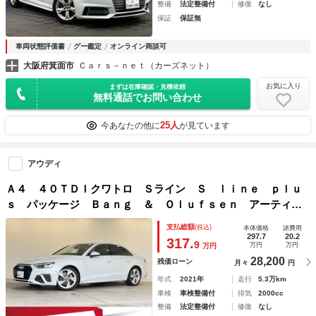
整備
法定整備付
修復
なし
保証
保証無
車両状態評価書
グー鑑定
オンライン商談可
大阪府箕面市
Ｃａｒｓ－ｎｅｔ（カーズネット）
お気に入り
まずは在庫確認・見積依頼
無料通話でお問い合わせ
25人
今あなたの他に
が見ています
アウディ
Ａ４ ４０ＴＤＩクワトロ Ｓライン Ｓ ｌｉｎｅ ｐｌｕ
ｓ パッケージ Ｂａｎｇ ＆ Ｏｌｕｆｓｅｎ アーティフ
ィシャルレザー サラウンドビューカメラ マトリクスＬＥＤ
支払総額
(税込)
本体価格
諸費用
ヘッドライトパッケージ 電動調整機能 メモリー機能 認
297.7
20.2
317.
9
万円
万円
万円
定中古車
28,200
残価ローン
月々
円
年式
2021年
走行
5.3万km
車検
車検整備付
排気
2000cc
整備
法定整備付
修復
なし