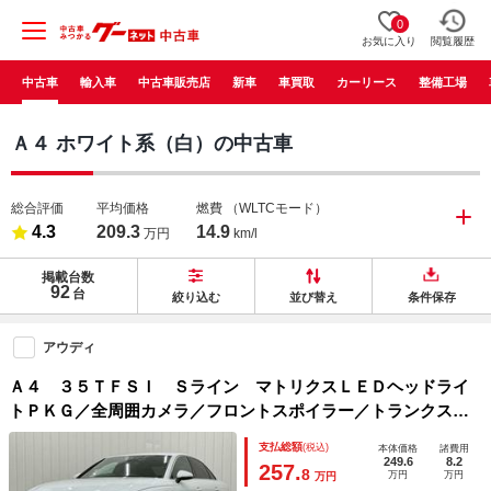
0
お気に入り
閲覧履歴
中古車
輸入車
中古車販売店
新車
車買取
カーリース
整備工場
Ａ４ ホワイト系（白）の中古車
総合評価
平均価格
燃費
（WLTCモード）
4.3
209.3
14.9
万円
km/l
掲載台数
92
台
絞り込む
並び替え
条件保存
アウディ
Ａ４ ３５ＴＦＳＩ Ｓライン マトリクスＬＥＤヘッドライ
トＰＫＧ／全周囲カメラ／フロントスポイラー／トランクスポ
イラー／車高調／フルセグＴＶ／シートヒーター／ワイヤレス
支払総額
(税込)
本体価格
諸費用
充電／パーキングアシスト／クリアランスソナー／ドライブレ
249.6
8.2
257.
8
万円
万円
万円
コーダ