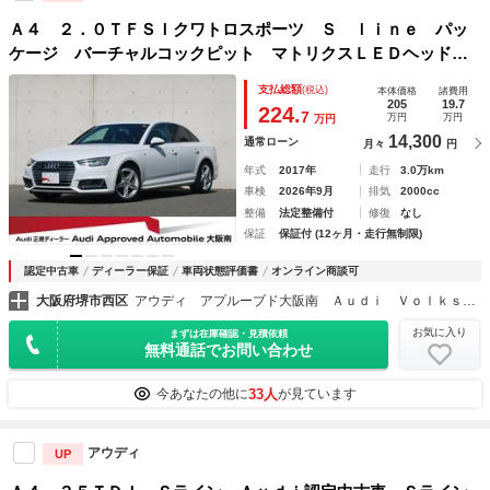
Ａ４ ２．０ＴＦＳＩクワトロスポーツ Ｓ ｌｉｎｅ パッ
ケージ バーチャルコックピット マトリクスＬＥＤヘッドラ
イトパッケージ シートヒーター 認定中古車 ＥＴＣ バッ
支払総額
(税込)
本体価格
諸費用
クカメラ
205
19.7
224.
7
万円
万円
万円
14,300
通常ローン
月々
円
年式
2017年
走行
3.0万km
車検
2026年9月
排気
2000cc
整備
法定整備付
修復
なし
保証
保証付 (12ヶ月・走行無制限)
認定中古車
ディーラー保証
車両状態評価書
オンライン商談可
大阪府堺市西区
アウディ アプルーブド大阪南 Ａｕｄｉ Ｖｏｌｋｓｗａｇｅｎ Ｒｅｔａｉｌ Ｊａｐａｎ株式会社
お気に入り
まずは在庫確認・見積依頼
無料通話でお問い合わせ
33人
今あなたの他に
が見ています
アウディ
UP