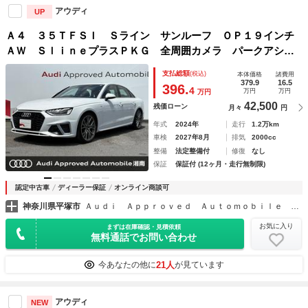
アウディ
UP
Ａ４ ３５ＴＦＳＩ Ｓライン サンルーフ ＯＰ１９インチ
ＡＷ ＳｌｉｎｅプラスＰＫＧ 全周囲カメラ パークアシス
ト マトリクスＬＥＤライト コンフォートＰＫＧ シートメ
支払総額
(税込)
本体価格
諸費用
モリ ＡＣＣ レーンアシスト サイドアシスト １オーナー
379.9
16.5
396.
4
万円
万円
万円
42,500
残価ローン
月々
円
年式
2024年
走行
1.2万km
車検
2027年8月
排気
2000cc
整備
法定整備付
修復
なし
保証
保証付 (12ヶ月・走行無制限)
認定中古車
ディーラー保証
オンライン商談可
神奈川県平塚市
Ａｕｄｉ Ａｐｐｒｏｖｅｄ Ａｕｔｏｍｏｂｉｌｅ 湘南
お気に入り
まずは在庫確認・見積依頼
無料通話でお問い合わせ
21人
今あなたの他に
が見ています
アウディ
NEW