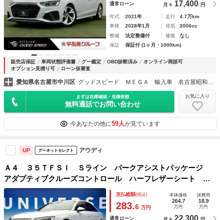
17,400
通常ローン
月々
円
年式
2021年
走行
4.7万km
車検
2028年1月
排気
2000cc
整備
法定整備付
修復
なし
保証
保証付 (1ヶ月・1000km)
販売店保証
車両状態評価書
グー鑑定
OBD診断済み
オンライン商談可
オプション見積り可
ローン仮審査
愛知県名古屋市中川区
グッドスピード ＭＥＧＡ 輸入車 名古屋昭和橋店
お気に入り
まずは在庫確認・見積依頼
無料通話でお問い合わせ
59人
今あなたの他に
が見ています
アウディ
UP
グーネットセレクト
Ａ４ ３５ＴＦＳＩ Ｓライン パークアシストパッケージ
アダプティブクルーズコントロール ハーフレザーシート 前
席パワーシート 前席シートヒーター マルチカラーアンビエ
支払総額
(税込)
本体価格
諸費用
ントライト バーチャルコックピット ＬＥＤヘッドライト
264.7
18.9
283.
6
万円
万円
万円
禁煙車
22,300
通常ローン
月々
円