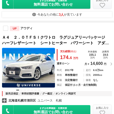
お気に入り
まずは在庫確認・見積依頼
無料通話でお問い合わせ
3人
今あなたの他に
が見ています
アウディ
UP
Ａ４ ２．０ＴＦＳＩクワトロ ラグジュアリーパッケージ
ハーフレザーシート シートヒーター パワーシート アダプ
ティブクルーズコントロール 純正ナビ Ｂｌｕｅｔｏｏｔ
支払総額
(税込)
本体価格
諸費用
ｈ バックカメラ ＬＥＤヘッドライト ＥＴＣ
155.1
19.5
174.
6
万円
万円
万円
14,600
通常ローン
月々
円
年式
2017年
走行
6.6万km
車検
車検整備付
排気
2000cc
整備
法定整備付
修復
なし
保証
保証付 (1ヶ月・走行無制限)
販売店保証
車両状態評価書
グー鑑定
オンライン商談可
北海道札幌市清田区
ユニバース 札幌
お気に入り
まずは在庫確認・見積依頼
無料通話でお問い合わせ