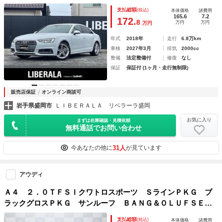
トレーンアシストアダプティブクルーズ純正ＭＭＩナビフルセ
支払総額
(税込)
本体価格
諸費用
グＴＶ全方位カメラパーキングエイドバーチャルコクピットマ
165.6
7.2
172.
8
万円
万円
万円
トリクスＬＥＤハーフレザーシート
年式
2018年
走行
6.8万km
車検
2027年3月
排気
2000cc
整備
法定整備付
修復
なし
保証
保証付 (1ヶ月・走行無制限)
販売店保証
オンライン商談可
岩手県盛岡市
ＬＩＢＥＲＡＬＡ リベラーラ盛岡
お気に入り
まずは在庫確認・見積依頼
無料通話でお問い合わせ
31人
今あなたの他に
が見ています
アウディ
Ａ４ ２．０ＴＦＳＩクワトロスポーツ ＳラインＰＫＧ ブ
ラックグロスＰＫＧ サンルーフ ＢＡＮＧ＆ＯＬＵＦＳＥＮ
サウンド マトリクスＬＥＤヘッドライトＰＫＧ バーチャル
支払総額
(税込)
本体価格
諸費用