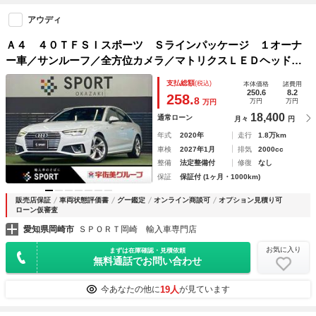
アウディ
Ａ４ ４０ＴＦＳＩスポーツ Ｓラインパッケージ １オーナ
ー車／サンルーフ／全方位カメラ／マトリクスＬＥＤヘッドラ
イト／衝突軽減ブレーキ／レーダークルーズコントロール／フ
支払総額
(税込)
本体価格
諸費用
ルセグＴＶ／シートヒーター／シートメモリー／パワーシート
250.6
8.2
258.
8
万円
万円
万円
／ハーフレザー
18,400
通常ローン
月々
円
年式
2020年
走行
1.8万km
車検
2027年1月
排気
2000cc
整備
法定整備付
修復
なし
保証
保証付 (1ヶ月・1000km)
販売店保証
車両状態評価書
グー鑑定
オンライン商談可
オプション見積り可
ローン仮審査
愛知県岡崎市
ＳＰＯＲＴ岡崎 輸入車専門店
お気に入り
まずは在庫確認・見積依頼
無料通話でお問い合わせ
19人
今あなたの他に
が見ています