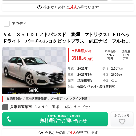
14人
今あなたの他に
が見ています
アウディ
Ａ４ ３５ＴＤＩアドバンスド 禁煙 マトリクスＬＥＤヘッ
ドライト バーチャルコクピットプラス 純正ナビ フルセグ
ＴＶ ３６０°カメラ 前後コーナーセンサー 衝突被害軽減ブ
支払総額
(税込)
本体価格
諸費用
レーキ パークアシスト 後席独立調整エアコン スマートキ
276.7
11.9
288.
6
万円
万円
万円
ー
年式
2022年
走行
2.5万km
車検
2027年9月
排気
2000cc
整備
法定整備付
修復
なし
保証
保証付 (1ヶ月・走行無制限)
販売店保証
車両状態評価書
グー鑑定
オンライン商談可
兵庫県宝塚市
ＳＡＮＣ．宝塚 （株）キュビック
お気に入り
まずは在庫確認・見積依頼
無料通話でお問い合わせ
4人
今あなたの他に
が見ています