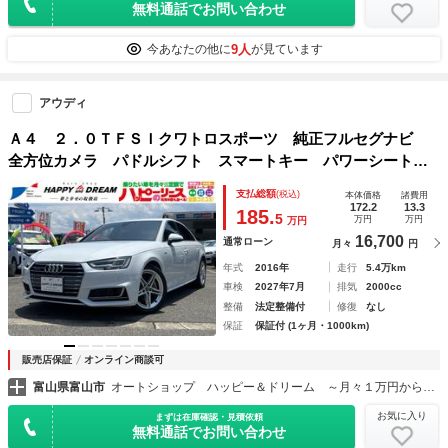
無料通話でお問い合わせ
9人
今あなたの他に
が見ています
アウディ
Ａ４ ２．０ＴＦＳＩクワトロスポーツ 純正フルセグナビ
全方位カメラ パドルシフト スマートキー パワーシート
オートライト オートワイパー シートヒーター ヒーテッド
支払総額
(税込)
本体価格
諸費用
ミラー クルーズコントロール リアフォグライト 純正Ａ
172.2
13.3
185.
5
万円
万円
万円
Ｗ ＥＴＣ
16,700
通常ローン
月々
円
年式
2016年
走行
5.4万km
車検
2027年7月
排気
2000cc
整備
法定整備付
修復
なし
保証
保証付 (1ヶ月・1000km)
販売店保証
オンライン商談可
富山県富山市
オートショップ ハッピー＆ドリーム ～月々１万円から乗れる！フラット７富山店～
お気に入り
まずは在庫確認・見積依頼
無料通話でお問い合わせ