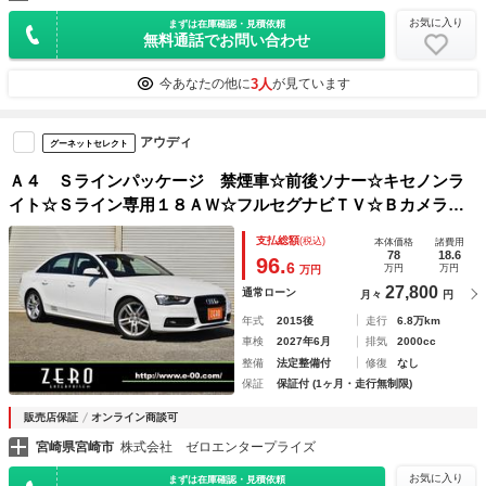
お気に入り
まずは在庫確認・見積依頼
無料通話でお問い合わせ
3人
今あなたの他に
が見ています
アウディ
グーネットセレクト
Ａ４ Ｓラインパッケージ 禁煙車☆前後ソナー☆キセノンラ
イト☆Ｓライン専用１８ＡＷ☆フルセグナビＴＶ☆Ｂカメラ☆
ドラレコ☆ＥＴＣ☆ブラインドスポットモニター☆ハーフレザ
支払総額
(税込)
本体価格
諸費用
ーシート☆シートヒーター
78
18.6
96.
6
万円
万円
万円
27,800
通常ローン
月々
円
年式
2015後
走行
6.8万km
車検
2027年6月
排気
2000cc
整備
法定整備付
修復
なし
保証
保証付 (1ヶ月・走行無制限)
販売店保証
オンライン商談可
宮崎県宮崎市
株式会社 ゼロエンタープライズ
お気に入り
まずは在庫確認・見積依頼