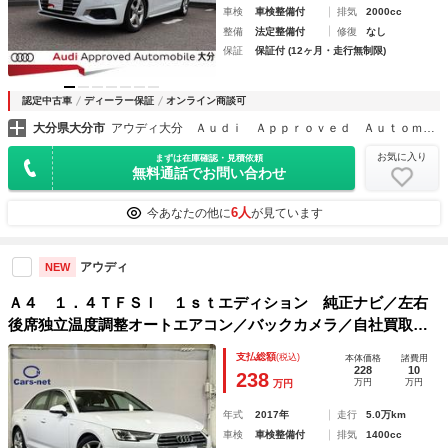
車検
車検整備付
排気
2000cc
整備
法定整備付
修復
なし
保証
保証付 (12ヶ月・走行無制限)
認定中古車
ディーラー保証
オンライン商談可
大分県大分市
アウディ大分 Ａｕｄｉ Ａｐｐｒｏｖｅｄ Ａｕｔｏｍｏｂｉｌｅ 大分
お気に入り
まずは在庫確認・見積依頼
無料通話でお問い合わせ
6人
今あなたの他に
が見ています
アウディ
NEW
Ａ４ １．４ＴＦＳＩ １ｓｔエディション 純正ナビ／左右
後席独立温度調整オートエアコン／バックカメラ／自社買取車
／クルーズコントロール／地デジ／ＨＩＤヘッドランプ／純正
支払総額
(税込)
本体価格
諸費用
１７インチアルミホイール／パワーシート／シートヒーター／
228
10
238
万円
万円
万円
ＥＴＣ／ドラレコ
年式
2017年
走行
5.0万km
車検
車検整備付
排気
1400cc