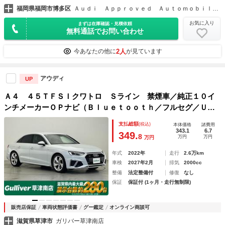
福岡県福岡市博多区
Ａｕｄｉ Ａｐｐｒｏｖｅｄ Ａｕｔｏｍｏｂｉｌｅ博多 ヤナセオートモーティブ（株）
お気に入り
まずは在庫確認・見積依頼
無料通話でお問い合わせ
2人
今あなたの他に
が見ています
アウディ
UP
Ａ４ ４５ＴＦＳＩクワトロ Ｓライン 禁煙車／純正１０イ
ンチメーカーＯＰナビ（Ｂｌｕｅｔｏｏｔｈ／フルセグ／ＵＳ
Ｂ／Ｃａｒｐｌａｙ）／ハーフレザーシート／クルーズコント
支払総額
(税込)
本体価格
諸費用
ロール／ドラフィックジャムアシスト／Ａｕｄｉアクティブレ
343.1
6.7
349.
8
万円
万円
万円
ーンアシスト
年式
2022年
走行
2.6万km
車検
2027年2月
排気
2000cc
整備
法定整備付
修復
なし
保証
保証付 (1ヶ月・走行無制限)
販売店保証
車両状態評価書
グー鑑定
オンライン商談可
滋賀県草津市
ガリバー草津南店