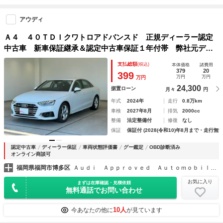
アウディ
Ａ４ ４０ＴＤＩクワトロアドバンスド 正規ディーラー認定
中古車 新車保証継承＆認定中古車保証１年付帯 弊社元デモ
カー ４ＷＤ １７インチＡＷ ラグジュアリーパッケージ
支払総額
(税込)
本体価格
諸費用
マトリクスＬＥＤヘッドライト パーシャルレザー サラウン
379
20
399
万円
万円
万円
ドビューカメラ
24,300
据置ローン
月々
円
年式
2024年
走行
0.8万km
車検
2027年8月
排気
2000cc
整備
法定整備付
修復
なし
保証
保証付 (2028(令和10)年8月まで・走行無制
認定中古車
ディーラー保証
車両状態評価書
グー鑑定
OBD診断済み
オンライン商談可
福岡県福岡市博多区
Ａｕｄｉ Ａｐｐｒｏｖｅｄ Ａｕｔｏｍｏｂｉｌｅ博多 ヤナセオートモーティブ（株）
お気に入り
まずは在庫確認・見積依頼
無料通話でお問い合わせ
10人
今あなたの他に
が見ています