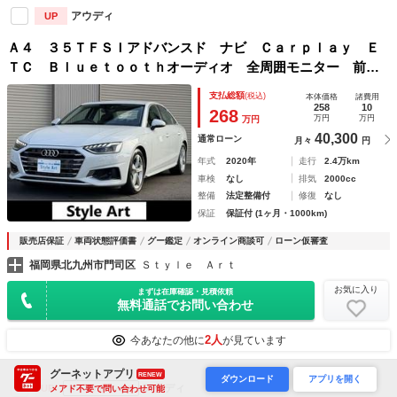
アウディ
UP
Ａ４ ３５ＴＦＳＩアドバンスド ナビ Ｃａｒｐｌａｙ Ｅ
ＴＣ Ｂｌｕｅｔｏｏｔｈオーディオ 全周囲モニター 前席
パワーシート スマートキー プッシュスタート マトリクス
支払総額
(税込)
本体価格
諸費用
ＬＥＤ バーチャルコックピット
258
10
268
万円
万円
万円
40,300
通常ローン
月々
円
年式
2020年
走行
2.4万km
車検
なし
排気
2000cc
整備
法定整備付
修復
なし
保証
保証付 (1ヶ月・1000km)
販売店保証
車両状態評価書
グー鑑定
オンライン商談可
ローン仮審査
福岡県北九州市門司区
Ｓｔｙｌｅ Ａｒｔ
お気に入り
まずは在庫確認・見積依頼
無料通話でお問い合わせ
2人
今あなたの他に
が見ています
グーネットアプリ
RENEW
ダウンロード
アプリを開く
アウディ
UP
メアド不要で問い合わせ可能
グーネットセレクト