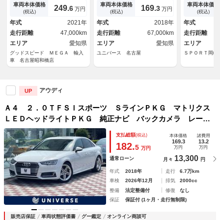
ンクスポイラー／車高調／フル
ラ レーダークルーズコントロ
コントロール
車両本体価格
車両本体価格
車両本体価格
249.
169.
6
3
万円
万円
セグＴＶ／シートヒーター／ワ
ール ブラインドスポットモニ
ットモニター
(税込)
(税込)
(税込)
イヤレス充電／パーキングアシ
ター シートヒーター パワー
ｒＰｌａｙ／
年式
2021年
年式
2018年
年式
スト／クリアランスソナー／ド
シート アドバンスドキー 禁
スト／クリア
走行距離
47,000km
走行距離
67,000km
走行距離
ライブレコーダ
煙車 ＥＴＣ
エリア
愛知県
エリア
愛知県
エリア
グッドスピード ＭＥＧＡ 輸入
ユニバース 名古屋
ＳＰＯＲＴ岡崎
車 名古屋昭和橋店
アウディ
UP
Ａ４ ２．０ＴＦＳＩスポーツ ＳラインＰＫＧ マトリクス
ＬＥＤヘッドライトＰＫＧ 純正ナビ バックカメラ レーダ
ークルーズコントロール ブラインドスポットモニター シー
支払総額
(税込)
本体価格
諸費用
トヒーター パワーシート アドバンスドキー 禁煙車 ＥＴ
169.3
13.2
182.
5
万円
万円
万円
Ｃ
13,300
通常ローン
月々
円
年式
2018年
走行
6.7万km
車検
2026年12月
排気
2000cc
整備
法定整備付
修復
なし
保証
保証付 (1ヶ月・走行無制限)
販売店保証
車両状態評価書
グー鑑定
オンライン商談可