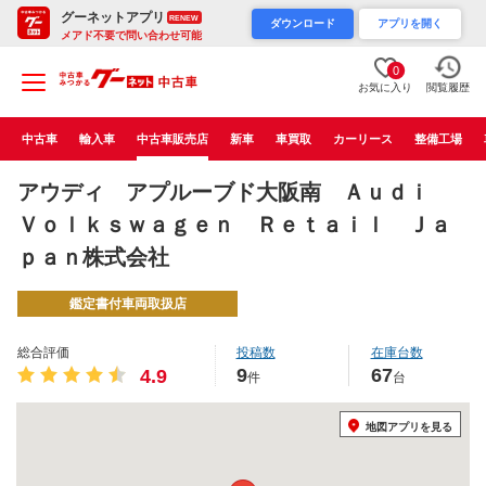
グーネットアプリ
RENEW
ダウンロード
アプリを開く
メアド不要で問い合わせ可能
0
お気に入り
閲覧履歴
中古車
輸入車
中古車販売店
新車
車買取
カーリース
整備工場
アウディ アプルーブド大阪南 Ａｕｄｉ
Ｖｏｌｋｓｗａｇｅｎ Ｒｅｔａｉｌ Ｊａ
ｐａｎ株式会社
鑑定書付車両取扱店
総合評価
投稿数
在庫台数
9
67
4.9
件
台
地図アプリを見る