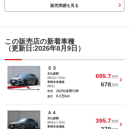
販売実績を見る
アウディ Ｑ２ ３５ＴＦＳＩアドバンス
ド
この販売店の新着車種
（更新日:2026年8月9日）
アウディ Ａ３ スポーツバック３０ＴＦ
Ｓ３
ＳＩ
支払総額
695.7
万円
(税込)(リ済込)
車両本体価格
678
万円
(税込)
2025(令和7)年
年式
0.3万km
走行
アウディ Ｑ５スポーツバック ４０ＴＤＩク
ワトロ Ｓライン
Ａ４
支払総額
395.7
万円
(税込)(リ済込)
車両本体価格
378