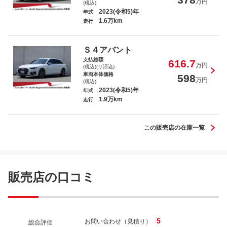
万円
(税込)
2023(令和5)年
年式
1.6万km
走行
アウディ Ａ３ スポーツバック３０ＴＦＳ
Ｉアドバンスド
Ｓ４アバント
支払総額
616.7
万円
(税込)(リ済込)
車両本体価格
598
万円
(税込)
2023(令和5)年
年式
1.9万km
アウディ Ａ８ ５５ＴＦＳＩクワトロ
走行
この販売店の在庫一覧
アウディ ｅ－トロンＧＴクワトロ ベース
販売店の口コミ
グレード
5
お問い合わせ（見積り）
総合評価