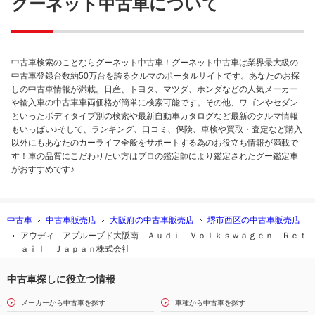
グーネット中古車について
中古車検索のことならグーネット中古車！グーネット中古車は業界最大級の
中古車登録台数約50万台を誇るクルマのポータルサイトです。あなたのお探
しの中古車情報が満載。日産、トヨタ、マツダ、ホンダなどの人気メーカー
や輸入車の中古車車両価格が簡単に検索可能です。その他、ワゴンやセダン
といったボディタイプ別の検索や最新自動車カタログなど最新のクルマ情報
もいっぱい♪そして、ランキング、口コミ、保険、車検や買取・査定など購入
以外にもあなたのカーライフ全般をサポートする為のお役立ち情報が満載で
す！車の品質にこだわりたい方はプロの鑑定師により鑑定されたグー鑑定車
がおすすめです♪
中古車
中古車販売店
大阪府の中古車販売店
堺市西区の中古車販売店
アウディ アプルーブド大阪南 Ａｕｄｉ Ｖｏｌｋｓｗａｇｅｎ Ｒｅｔ
ａｉｌ Ｊａｐａｎ株式会社
中古車探しに役立つ情報
メーカーから中古車を探す
車種から中古車を探す