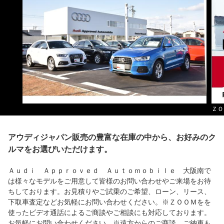
ＺＯ
アウディジャパン販売の豊富な在庫の中から、お好みのク
ルマをお選びいただけます。
Ａｕｄｉ Ａｐｐｒｏｖｅｄ Ａｕｔｏｍｏｂｉｌｅ 大阪南で
は様々なモデルをご用意して皆様のお問い合わせやご来場をお待
ちしております。お見積りやご試乗のご希望、ローン、リース、
下取車査定などお気軽にお問い合わせください。※ＺＯＯＭをを
使ったビデオ通話によるご商談やご相談にも対応しております。
お気軽にお問い合わせください。※遠方からのご商談、ご納車も