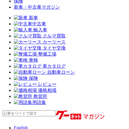
保険
新車・中古車マガジン
新車
中古車
輸入車
クルマ買取
カーリース
タイヤ交換
整備工場
車検
車カタログ
自動車ローン
保険
レビュー
価格相場
教習所
用語集
English