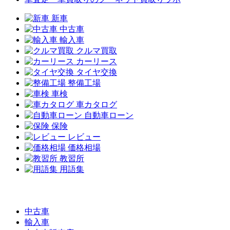
新車
中古車
輸入車
クルマ買取
カーリース
タイヤ交換
整備工場
車検
車カタログ
自動車ローン
保険
レビュー
価格相場
教習所
用語集
中古車
輸入車