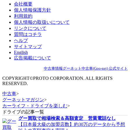
会社概要
個人情報保護方針
利用規約
個人情報の取扱いについて
リンクについて
質問はコチラ
ヘルプ
サイトマップ
English
広告掲載について
中古車情報グーネット中古車(Goo-net) 公式サイト
COPYRIGHT©PROTO CORPORATION. ALL RIGHTS
RESERVED.
中古車
>
グーネットマガジン
>
カーライフ・ドライブを楽しむ
>
ドライブの記事一覧
グー買取で相場検索＆高額査定 営業電話なし
【日本最大級の加盟店数】約30万のデータから予想