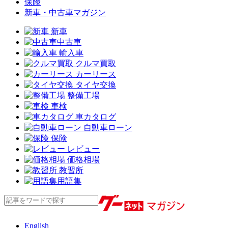
保険
新車・中古車マガジン
新車
中古車
輸入車
クルマ買取
カーリース
タイヤ交換
整備工場
車検
車カタログ
自動車ローン
保険
レビュー
価格相場
教習所
用語集
English