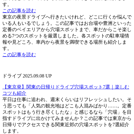
す。
この記事を読む
東京の夜景ドライブへ行きたいけれど、どこに行くか悩んで
いる人もいるでしょう。この記事ではお台場や豊洲といった
定番のベイエリアから穴場スポットまで、車だからこそ楽し
める7つのスポットを厳選しました。各スポットの駐車場情
報や見どころ、車内から夜景を満喫できる場所も紹介しま
す。
この記事を読む
ドライブ
2025.09.08 UP
【東京発】関東の日帰りドライブ穴場スポット7選｜楽しむ
コツも紹介
平日は仕事に追われ、週末くらいはリフレッシュしたい。そ
う思っても「人気の観光地はどこも人混みばかり……。定番
スポットはもう行き尽くしたな」と感じるなら「穴場」を目
指すドライブに出かけてみませんか？この記事では東京から
日帰りでアクセスできる関東近郊の穴場スポットを7選紹介
します。