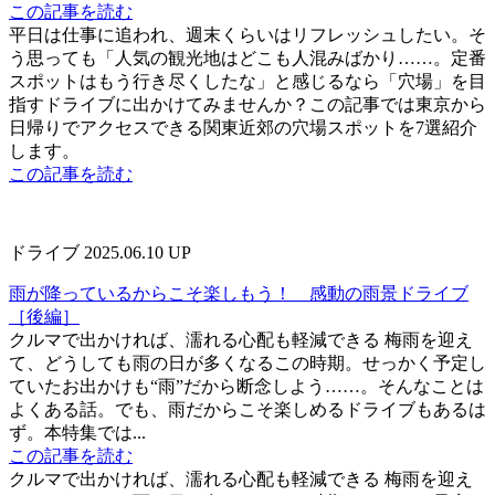
この記事を読む
平日は仕事に追われ、週末くらいはリフレッシュしたい。そ
う思っても「人気の観光地はどこも人混みばかり……。定番
スポットはもう行き尽くしたな」と感じるなら「穴場」を目
指すドライブに出かけてみませんか？この記事では東京から
日帰りでアクセスできる関東近郊の穴場スポットを7選紹介
します。
この記事を読む
ドライブ
2025.06.10 UP
雨が降っているからこそ楽しもう！ 感動の雨景ドライブ
［後編］
クルマで出かければ、濡れる心配も軽減できる 梅雨を迎え
て、どうしても雨の日が多くなるこの時期。せっかく予定し
ていたお出かけも“雨”だから断念しよう……。そんなことは
よくある話。でも、雨だからこそ楽しめるドライブもあるは
ず。本特集では...
この記事を読む
クルマで出かければ、濡れる心配も軽減できる 梅雨を迎え