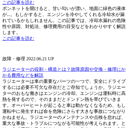
この記事を読む
ボンネットを開けると、甘い匂いが漂い、地面に緑色の液体
が...。もしかすると、エンジンを冷やしてくれる冷却水が漏
れているかもしれません。この記事では、冷却水漏れの危険
性や原因、対処法、修理費用の目安などをわかりやすく解説
します。
この記事を読む
故障・修理
2022.06.21 UP
ラジエーターの役割・構造とは？故障原因や交換・修理にか
かる費用などを解説
ラジエーターは車の重要なパーツの一つで、安全にドライブ
するには必要不可欠な存在だとご存知でしょうか。ラジエー
ターのおもな働きはエンジンの冷却。エンジンは運転時に高
熱を発するので、そのままだとドンドン熱を帯びていきま
す。オーバーヒートが起こると車は動かなくなるため、もし
運転中に発生すれば命を危険にさらす大きな事故につながり
かねません。ラジエーターのメンテナンスや点検を怠れば、
重大な事故・トラブルにつながる可能性が考えられます。と