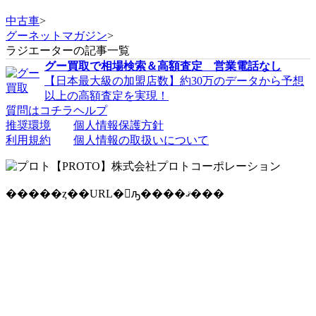
中古車
>
グーネットマガジン
>
ラジエーターの記事一覧
グー買取で相場検索＆高額査定 営業電話なし
【日本最大級の加盟店数】約30万のデータから予想
以上の高額査定を実現！
質問はコチラ
ヘルプ
推奨環境
個人情報保護方針
利用規約
個人情報の取扱いについて
�����ȥ��URL�򥳥ԡ����ޤ���