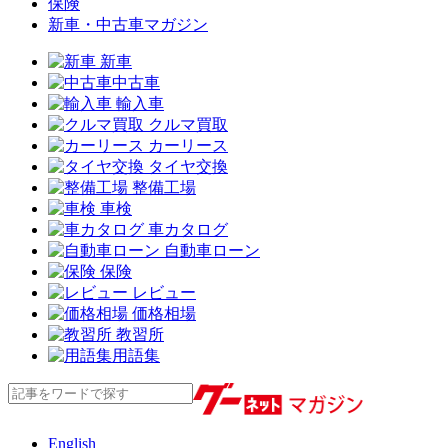
保険
新車・中古車マガジン
新車
中古車
輸入車
クルマ買取
カーリース
タイヤ交換
整備工場
車検
車カタログ
自動車ローン
保険
レビュー
価格相場
教習所
用語集
English