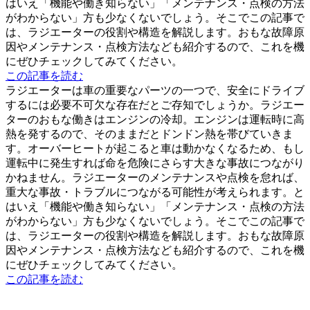
はいえ「機能や働き知らない」「メンテナンス・点検の方法
がわからない」方も少なくないでしょう。そこでこの記事で
は、ラジエーターの役割や構造を解説します。おもな故障原
因やメンテナンス・点検方法なども紹介するので、これを機
にぜひチェックしてみてください。
この記事を読む
ラジエーターは車の重要なパーツの一つで、安全にドライブ
するには必要不可欠な存在だとご存知でしょうか。ラジエー
ターのおもな働きはエンジンの冷却。エンジンは運転時に高
熱を発するので、そのままだとドンドン熱を帯びていきま
す。オーバーヒートが起こると車は動かなくなるため、もし
運転中に発生すれば命を危険にさらす大きな事故につながり
かねません。ラジエーターのメンテナンスや点検を怠れば、
重大な事故・トラブルにつながる可能性が考えられます。と
はいえ「機能や働き知らない」「メンテナンス・点検の方法
がわからない」方も少なくないでしょう。そこでこの記事で
は、ラジエーターの役割や構造を解説します。おもな故障原
因やメンテナンス・点検方法なども紹介するので、これを機
にぜひチェックしてみてください。
この記事を読む