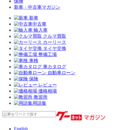
保険
新車・中古車マガジン
新車
中古車
輸入車
クルマ買取
カーリース
タイヤ交換
整備工場
車検
車カタログ
自動車ローン
保険
レビュー
価格相場
教習所
用語集
English