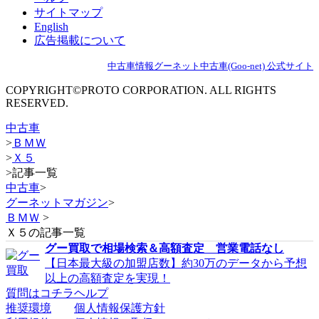
サイトマップ
English
広告掲載について
中古車情報グーネット中古車(Goo-net) 公式サイト
COPYRIGHT©PROTO CORPORATION. ALL RIGHTS
RESERVED.
中古車
>
ＢＭＷ
>
Ｘ５
>
記事一覧
中古車
>
グーネットマガジン
>
ＢＭＷ
>
Ｘ５の記事一覧
グー買取で相場検索＆高額査定 営業電話なし
【日本最大級の加盟店数】約30万のデータから予想
以上の高額査定を実現！
質問はコチラ
ヘルプ
推奨環境
個人情報保護方針