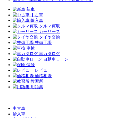
新車
中古車
輸入車
クルマ買取
カーリース
タイヤ交換
整備工場
車検
車カタログ
自動車ローン
保険
レビュー
価格相場
教習所
用語集
中古車
輸入車