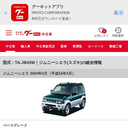
グーネットアプリ
表示
PROTO CORPORATION
800万ダウンロード達成！
0
お気に入り
閲覧履歴
中古車
輸入車
中古車販売店
新車
車買取
カーリース
整備工場
型式：TA-JB43W｜ジムニーシエラ(スズキ)の総合情報
ジムニーシエラ 2004年4月（平成16年4月）
ベースグレード