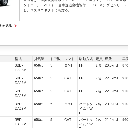
全装備は、衝突被害軽減ブレーキ「デュアルセンサーブレーキサポー
ントロール（ACC）［全車速追従機能付］、パーキングセンサー（
し、スズキコネクトにも対応。
報を見る
型式
排気量
ドア数
シフト
駆動方式
定員
燃費
車
3BD-
658cc
5
５MT
FR
2名
20.5km/l
87
DA18V
5BD-
658cc
5
CVT
FR
2名
22.1km/l
91
DA18V
5BD-
658cc
5
CVT
FR
2名
22.1km/l
91
DA18V
3BD-
658cc
5
５MT
パートタ
2名
20.0km/l
91
DA18V
イム４W
D
5BD-
658cc
5
CVT
パートタ
2名
21.1km/l
96
DA18V
イム４W