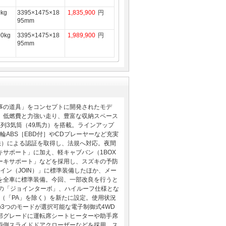
0kg
3395×1475×18
1,835,900
円
95mm
00kg
3395×1475×18
1,989,900
円
95mm
事の道具」をコンセプトに開発されたモデ
、低燃費と力強い走り、豊富な収納スペース
直列3気筒（49馬力）を搭載。ラインアップ
輪ABS［EBD付］やCDプレーヤーなど充実
法）による認証を取得し、法規へ対応。夜間
サポート」に加え、軽キャブバン（1BOX
ーキサポート」などを採用し、スズキの予防
イン（JOIN）」に標準装備したほか、メー
を全車に標準装備。今回、一部改良を行うと
搭載の「ジョインターボ」、ハイルーフ仕様とな
車（「PA」を除く）を新たに設定。使用状況
」の3つのモードが選択可能な電子制御式4WD
部グレードに運転席シートヒーターや助手席
両側スライドドアクローザーなどを採用。ス