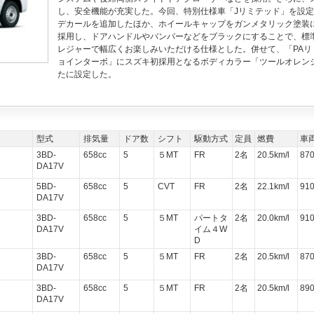
し、安全機能が充実した。今回、特別仕様車「Jリミテッド」を設
デカールを追加したほか、ホイールキャップをガンメタリック塗装に
採用し、ドアハンドルやバンパーなどをブラックにすることで、標
レジャーで幅広くお楽しみいただける仕様とした。併せて、「PAリ
ョインターボ」にスズキ初採用となるボディカラー「ツールオレン
たに設定した。
型式
排気量
ドア数
シフト
駆動方式
定員
燃費
車
3BD-
658cc
5
５MT
FR
2名
20.5km/l
87
DA17V
5BD-
658cc
5
CVT
FR
2名
22.1km/l
91
DA17V
3BD-
658cc
5
５MT
パートタ
2名
20.0km/l
91
DA17V
イム４W
D
3BD-
658cc
5
５MT
FR
2名
20.5km/l
87
DA17V
3BD-
658cc
5
５MT
FR
2名
20.5km/l
89
DA17V