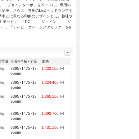
定。「ジョインターボ」をベースに、専用の
変更。さらに、専用のLEDヘッドランプを
準車とは異なる印象のデザインとし、趣味や
ミテッド」、「PC」、「ジョイン」、「ジ
ジ」、「アイビーグリーンメタリック」を新
両重量
全長×全幅×全高
価格
0kg
3395×1475×18
1,233,100
円
95mm
0kg
3395×1475×18
1,324,400
円
95mm
0kg
3395×1475×18
1,365,100
円
95mm
0kg
3395×1475×18
1,393,700
円
95mm
0kg
3395×1475×18
1,431,100
円
95mm