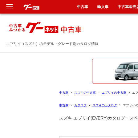
中古車
輸入車
中古車販売
新車
新車
中古車
中古車
エブリイ（スズキ）のモデル・グレード別カタログ情報
輸入車
輸入車
クルマ買取
クルマ買取
定額乗り
カーリース
中古車
スズキの中古車
エブリイの中古車
エ
タイヤ交換
タイヤ交換
中古車
カタログ
スズキのカタログ
エブリイ
スズキ エブリイ(EVERY)カタログ・
整備工場
整備工場
車検
車検