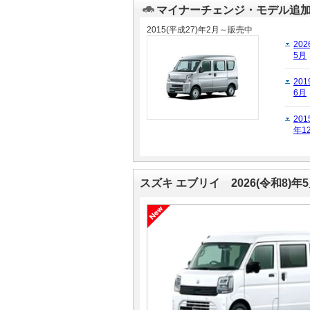
マイナーチェンジ・モデル追
マガジン
マガジン
2015(平成27)年2月～販売中
202
5月
車カタログ
車カタログ
201
6月
自動車ローン
自動車ローン
201
年1
保険
保険
レビュー
レビュー
スズキ エブリイ 2026(令和8)年
価格相場
価格相場
教習所
教習所
用語集
用語集