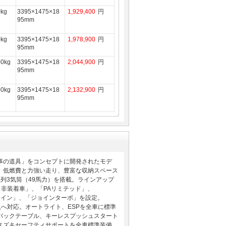
0kg
3395×1475×18
1,929,400
円
95mm
0kg
3395×1475×18
1,978,900
円
95mm
00kg
3395×1475×18
2,044,900
円
95mm
00kg
3395×1475×18
2,132,900
円
95mm
事の道具」をコンセプトに開発されたモデ
、低燃費と力強い走り、豊富な収納スペース
直列3気筒（49馬力）を搭載。ラインアップ
ト非装着車」、「PAリミテッド」、
ジョイン」、「ジョインターボ」を設定。
規へ対応。オートライト、ESPを全車に標準
バックテーブル、キーレスプッシュスタート
スズキセーフティサポートを全車標準装備