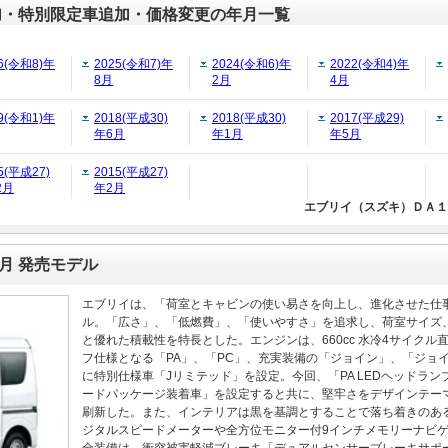
加・特別限定車追加・価格変更の年月一覧
6(令和8)年
2025(令和7)年
2024(令和6)年
2022(令和4)年
8月
2月
4月
9(令和1)年
2018(平成30)
2018(平成30)
2017(平成29)
年6月
年1月
年5月
5(平成27)
2015(平成27)
2月
年2月
エブリイ（スズキ）ＤＡ１７
5月 発売モデル
エブリイは、「荷室とキャビンの使い易さを向上し、進化させた仕
ル。「広さ」、「低燃費」、「使いやすさ」を追求し、荷室サイズ
と優れた積載性を特長とした。エンジンは、660cc 水冷4サイク
フ仕様となる「PA」、「PC」、充実装備の「ジョイン」、「ジョ
に特別仕様車「Jリミテッド」を設定。今回、「PA LEDヘッドラ
ードパッケージ装着車」を設定すると共に、堅牢さをデザインテー
刷新した。また、インテリアは黒を基調とすることで落ち着きのあ
ジタルスピードメーターや全方位モニター付9インチメモリーナビ