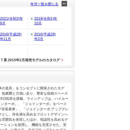
年月一覧を閉じる
2021(令和3)年
2019(令和1)年
9月
10月
2016(平成28)
2016(平成28)
年11月
年3月
系 2015年2月発売モデルのカタログ
事の道具」をコンセプトに開発されたモデ
、低燃費と力強い走り、豊富な収納スペース
ル直列3気筒を搭載。ラインアップは、ハイルー
インターボ」、「ジョインターボ」をベース
ンプ非装着車」、「ジョインターボ アップグレ
マとし、存在感を高めるフロントデザインへ
る雰囲気を表現したほか、視認性を高めるデ
ゲーションを採用し、機能を充実させた。安