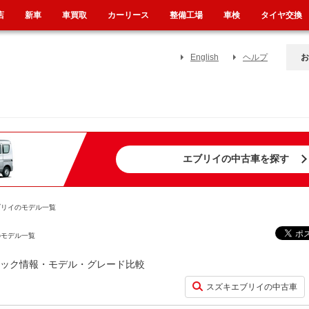
店
新車
車買取
カーリース
整備工場
車検
タイヤ交換
English
ヘルプ
お
エブリイの中古車を探す
ブリイのモデル一覧
のモデル一覧
スペック情報・モデル・グレード比較
スズキエブリイの中古車