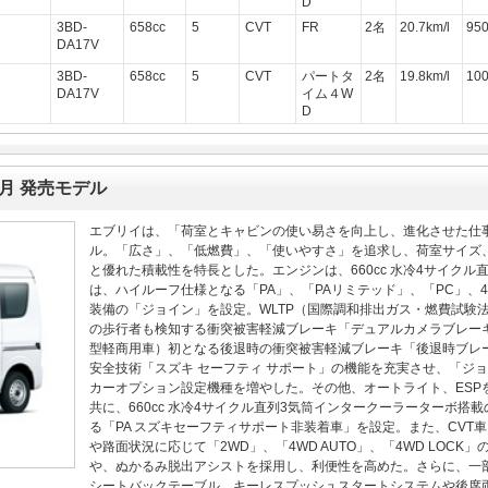
D
3BD-
658cc
5
CVT
FR
2名
20.7km/l
95
DA17V
3BD-
658cc
5
CVT
パートタ
2名
19.8km/l
10
DA17V
イム４W
D
2月 発売モデル
エブリイは、「荷室とキャビンの使い易さを向上し、進化させた仕
ル。「広さ」、「低燃費」、「使いやすさ」を追求し、荷室サイズ
と優れた積載性を特長とした。エンジンは、660cc 水冷4サイクル
は、ハイルーフ仕様となる「PA」、「PAリミテッド」、「PC」、4
装備の「ジョイン」を設定。WLTP（国際調和排出ガス・燃費試験
の歩行者も検知する衝突被害軽減ブレーキ「デュアルカメラブレーキ
型軽商用車）初となる後退時の衝突被害軽減ブレーキ「後退時ブレ
安全技術「スズキ セーフティ サポート」の機能を充実させ、「ジョ
カーオプション設定機種を増やした。その他、オートライト、ESP
共に、660cc 水冷4サイクル直列3気筒インタークーラーターボ
る「PA スズキセーフティサポート非装着車」を設定。また、CVT
や路面状況に応じて「2WD」、「4WD AUTO」、「4WD LOCK
や、ぬかるみ脱出アシストを採用し、利便性を高めた。さらに、一
シートバックテーブル、キーレスプッシュスタートシステムや後席