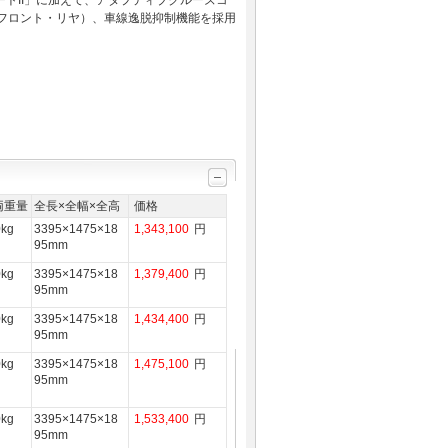
トII」に加えて、アダプティブクルーズコ
フロント・リヤ）、車線逸脱抑制機能を採用
両重量
全長×全幅×全高
価格
0kg
3395×1475×18
1,343,100
円
95mm
0kg
3395×1475×18
1,379,400
円
95mm
0kg
3395×1475×18
1,434,400
円
95mm
0kg
3395×1475×18
1,475,100
円
95mm
0kg
3395×1475×18
1,533,400
円
95mm