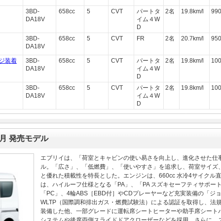
3BD-
658cc
5
CVT
パートタ
2名
19.8km/l
99
DA18V
イム４W
D
3BD-
658cc
5
CVT
FR
2名
20.7km/l
95
DA18V
ジ装着
3BD-
658cc
5
CVT
パートタ
2名
19.8km/l
10
DA18V
イム４W
D
3BD-
658cc
5
CVT
パートタ
2名
19.8km/l
10
DA18V
イム４W
D
8月 発売モデル
エブリイは、「荷室とキャビンの使い易さを向上し、進化させた仕
ル。「広さ」、「低燃費」、「使いやすさ」を追求し、荷室サイズ
と優れた積載性を特長とした。エンジンは、660cc 水冷4サイクル
は、ハイルーフ仕様となる「PA」、「PA スズキセーフティサポー
「PC」、4輪ABS［EBD付］やCDプレーヤーなど充実装備の「
WLTP（国際調和排出ガス・燃費試験法）による認証を取得し、法
装備した他、一部グレードに運転席シートヒーターや助手席シート
システムや後席両側スライドドアクローザーなどを採用。さらに、