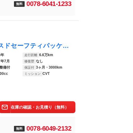
0078-6041-1233
無料
ＸＶ ２．０ｉ－Ｌ アイサイト アドバンスドセーフティパッケージ ルーフレール 純正８型ビルトインナビ バックカメラ ＥＴＣ スマートキー ＬＥＤヘッドライト アイドリングストップ デュアルオートエアコン 純正１７インチアルミ
8年
6.6万km
走行距離
7年7月
なし
修復歴
整備付
3ヶ月・3000km
保証付
00cc
CVT
ミッション
在庫の確認・お見積り（無料）
0078-6049-2132
無料