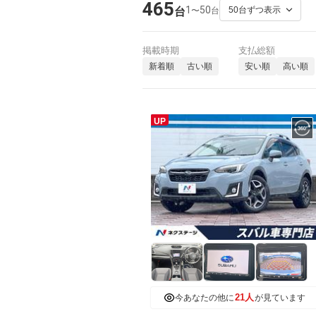
465
1
50
〜
台
台
掲載時期
支払総額
新着順
古い順
安い順
高い順
UP
21人
今あなたの他に
が見ています