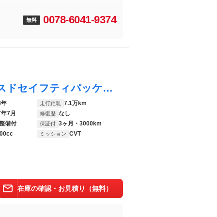
0078-6041-9374
無料
ＸＶ ２．０ｉ－Ｓ アイサイト アドバンスドセイフティパッケージ 純正ＳＤナビ バックカメラ リアビークルディティクション パワーシート レーダークルーズ 禁煙車 スマートキー ＬＥＤヘッドライト 純正１８インチアルミホイール
8年
7.1万km
走行距離
7年7月
なし
修復歴
整備付
3ヶ月・3000km
保証付
00cc
CVT
ミッション
在庫の確認・お見積り（無料）