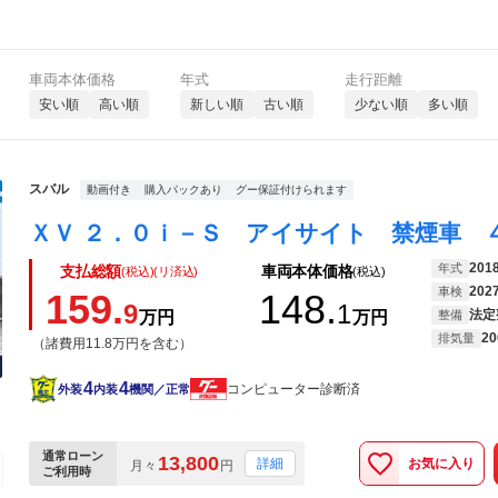
車両本体価格
年式
走行距離
安い順
高い順
新しい順
古い順
少ない順
多い順
スバル
動画付き
購入パックあり
グー保証付けられます
201
年式
支払総額
車両本体価格
(税込)(リ済込)
(税込)
202
車検
159.
148.
9
1
法定
万円
万円
整備
20
排気量
（諸費用11.8万円を含む）
4
4
コンピューター診断済
外装
内装
機関／正常
通常ローン
13,800
お気に入り
詳細
月々
円
ご利用時