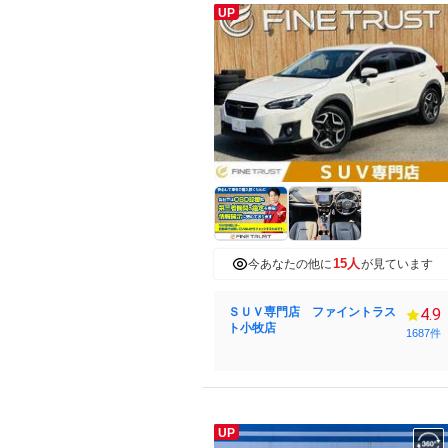
UP
15人
今あなたの他に
が見ています
ＳＵＶ専門店 ファイントラス
4.9
ト小牧店
1687件
UP