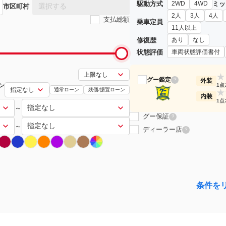
駆動方式
ミッ
2WD
4WD
選択する
市区町村
2人
3人
4人
支払総額
乗車定員
11人以上
修復歴
あり
なし
状態評価
車両状態評価書付
★
グー鑑定
?
外装
ン
1点
通常ローン
残価/据置ローン
★
内装
1点
～
グー保証
?
～
ディーラー店
?
条件を