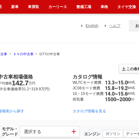
店
新車
車買取
カーリース
整備工場
車検
タイヤ交換
English
ヘルプ
お
中古車
ＸＶの中古車
GT7の中古車
この条
中古車相場価格
カタログ情報
142.7
13.3~15.0
km/L
WLTCモード燃費
平均価格
万円
15.8~19.2
km/L
JC08モード燃費
(中古車価格帯31.2~319.9万円)
14.0~15.6
km/L
10・15モード燃費
1500~2000
cc
排気量
相場表から探す
2012年10月~2017年4月（380）
2010年6月~2012年2月（4）
カタログ情報を見る
2
モデル・
選択する
エンジン
ガソリン
ディー
グレード