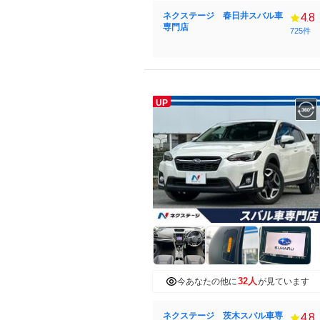
ネクステージ 春日井スバル車
4.8
専門店
725件
UP
32人
今あなたの他に
が見ています
ネクステージ 茨木スバル車専
4.8