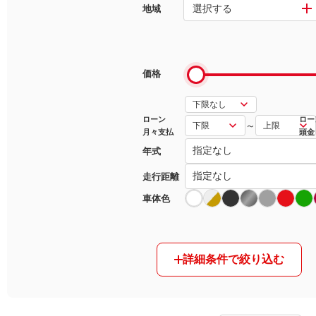
選択する
地域
マガジン
車カタログ
価格
自動車ローン
ローン
ロー
～
月々支払
頭金
保険
年式
レビュー
走行距離
車体色
価格相場
教習所
詳細条件で絞り込む
用語集