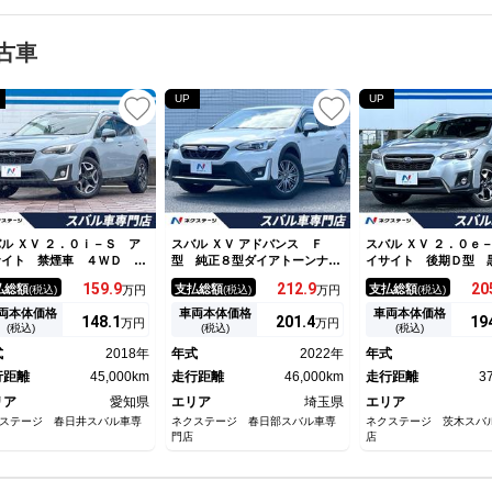
古車
UP
UP
ル ＸＶ ２．０ｉ－Ｓ ア
スバル ＸＶ アドバンス Ｆ
スバル ＸＶ ２．０ｅ
サイト 禁煙車 ４ＷＤ ル
型 純正８型ダイアトーンナ
イサイト 後期Ｄ型 
フレール アドバンスドセイ
ビ 純正アルミ付属 ハーフレ
ト シートヒーター 
159.
9
212.
9
20
払総額
支払総額
支払総額
(税込)
万円
(税込)
万円
(税込)
ティ 純正ＳＤナビ バック
ザーシート ＬＥＤヘッドライ
ール アイサイトセイ
メラ ハーフレザーシート
ト 革巻きステアリング １７
ラス サイド＆バッ
両本体価格
車両本体価格
車両本体価格
148.
1
201.
4
19
万円
万円
ーナーセンサー スマートキ
インチアルミホイール メモリ
リアビークル ＬＥＤ
(税込)
(税込)
(税込)
 ＬＥＤヘッド ＥＴＣ 純
ー機能付きパワーシート 禁煙
イト 純正８型ＳＤナ
式
2018年
年式
2022年
年式
１８インチアルミ 電子パー
車 ワンオーナー アイサイト
Ｃ ドライブレコーダ
ング
行距離
45,000km
走行距離
46,000km
車
走行距離
3
リア
愛知県
エリア
埼玉県
エリア
ステージ 春日井スバル車専
ネクステージ 春日部スバル車専
ネクステージ 茨木スバ
門店
店