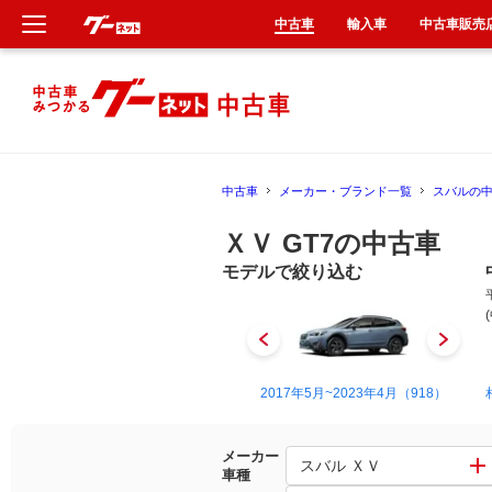
中古車
輸入車
中古車販売
新車
中古車
中古車
メーカー・ブランド一覧
スバルの
輸入車
ＸＶ GT7の中古車
クルマ買取
モデルで絞り込む
カーリース
タイヤ交換
2010年6月~2012年2月（4）
2017年5月~2023年4月（918）
整備工場
メーカー
スバル ＸＶ
車種
車検