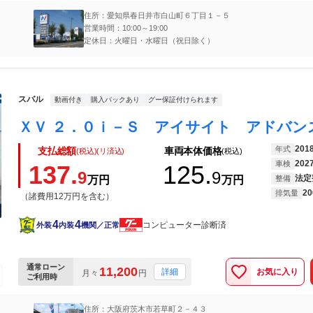
住所：愛知県春日井市白山町６丁目１－５
営業時間：10:00～19:00
定休日：火曜日・水曜日（祝日除く）
スバル
動画付き
購入パックあり
グー保証付けられます
201
年式
支払総額
車両本体価格
(税込)(リ済込)
(税込)
202
車検
137.
125.
9
9
法定
万円
万円
整備
20
排気量
（諸費用12万円を含む）
4
4
コンピューター診断済
外装
内装
機関／正常
通常ローン
11,200
お気に入り
詳細
月々
円
ご利用時
住所：大阪府茨木市若草町２－４３