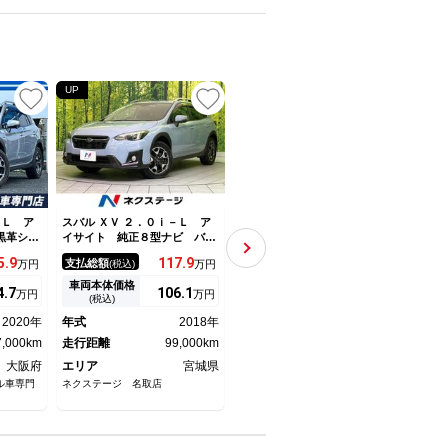
UP
UP
UP
－Ｌ ア
スバル ＸＶ ２．０ｉ－Ｌ ア
スバル ＸＶ ２．０ｉ－Ｓ ア
スバル
黒革シー
イサイト 純正８型ナビ バッ
イサイト アドバンスドセイフ
イサ
ルーフレ
クカメラ 衝突軽減装置 レー
ティパッケージ 純正ＳＤナ
バン
5.
9
117.
9
137.
9
支払総額
支払総額
支払
万円
(税込)
万円
(税込)
万円
フティプ
ダークルーズ ルーフレール
ビ バックカメラ リアビーク
８型
クカメラ
ドラレコ スマートキー ＬＥ
ルディティクション パワーシ
Ｃ 
車両本体価格
車両本体価格
車両
4.
7
106.
1
125.
9
万円
万円
万円
ヘッドラ
Ｄヘッド ＥＴＣ オートハイ
ート レーダークルーズ 禁煙
アル
(税込)
(税込)
ビ ＥＴ
ビーム オートライト フルセ
車 スマートキー ＬＥＤヘッ
トキ
2020年
年式
2018年
年式
2018年
年式
ー 禁煙
グ Ｂｌｕｅｔｏｏｔｈ Ｃ
ドライト 純正１８インチアル
ティ
7,000km
Ｄ ＤＶＤ
走行距離
99,000km
ミホイール
走行距離
71,000km
走行
大阪府
エリア
宮城県
エリア
大阪府
エリ
ル車専門
ネクステージ 名取店
ネクステージ 茨木スバル車専門
ネクス
店
店