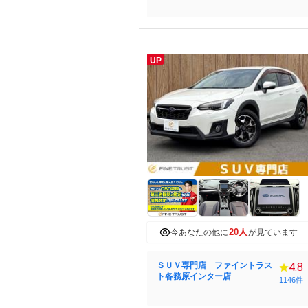
UP
20人
今あなたの他に
が見ています
ＳＵＶ専門店 ファイントラス
4.8
ト各務原インター店
1146件