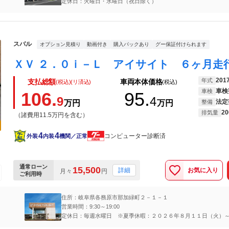
定休日：火曜日・水曜日（祝日除く）
スバル
オプション見積り
動画付き
購入パックあり
グー保証付けられます
201
年式
支払総額
車両本体価格
(税込)(リ済込)
(税込)
車検
車検
106.
95.
9
4
法定
万円
万円
整備
20
排気量
（諸費用11.5万円を含む）
4
4
コンピューター診断済
外装
内装
機関／正常
通常ローン
15,500
お気に入り
詳細
月々
円
ご利用時
住所：岐阜県各務原市那加緑町２－１－１
営業時間：9:30～19:00
定休日：毎週水曜日 ※夏季休暇：２０２６年８月１１日（火）
（金）