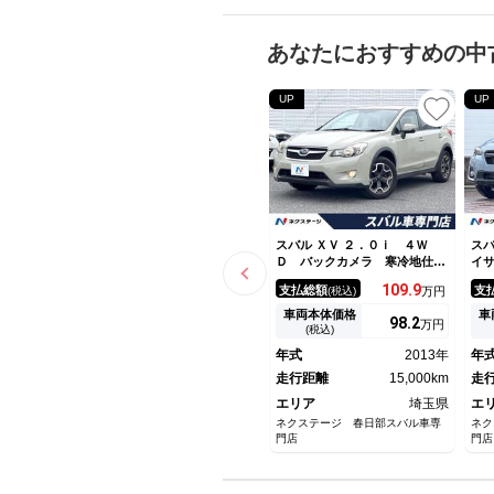
あなたにおすすめの中
UP
UP
スバル ＸＶ ２．０ｉ ４Ｗ
スバ
Ｄ バックカメラ 寒冷地仕
イ
様 禁煙車 ビルトインＥＴ
ー
109.
9
支払総額
支
(税込)
万円
Ｃ 純正１８インチアルミ オ
フ
ートライト デュアルエアコ
カ
車両本体価格
車
98.
2
万円
ン Ｂｌｕｅｔｏｏｔｈ Ｃ
コ
(税込)
Ｄ ＤＶＤ再生 フルセグ パ
ー
年式
2013年
年
ドルシフト
正
走行距離
15,000km
キ
走
エリア
埼玉県
エ
ネクステージ 春日部スバル車専
ネク
門店
門店