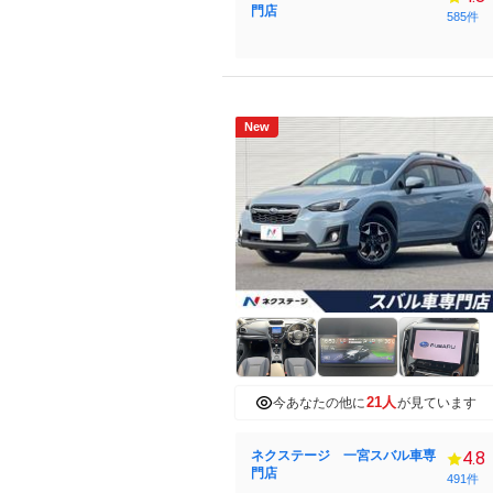
門店
585件
New
21人
今あなたの他に
が見ています
ネクステージ 一宮スバル車専
4.8
門店
491件