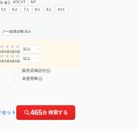
ション
AT/CVT
MT
5人
6人
7人
8人
9人
10人
グー故障診断済み
★
★
★
★
以上
2点
3点
4点
5点
★
★
★
★
以上
2点
3点
4点
5点
販売店保証付
?
未使用車
?
465
リセット
台 検索する