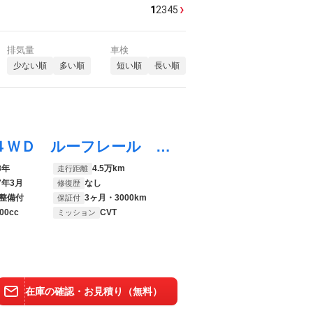
›
1
2
3
4
5
排気量
車検
少ない順
多い順
短い順
長い順
ＸＶ ２．０ｉ－Ｓ アイサイト 禁煙車 ４ＷＤ ルーフレール アドバンスドセイフティ 純正ＳＤナビ バックカメラ ハーフレザーシート コーナーセンサー スマートキー ＬＥＤヘッド ＥＴＣ 純正１８インチアルミ 電子パーキング
8年
4.5万km
走行距離
7年3月
なし
修復歴
整備付
3ヶ月・3000km
保証付
00cc
CVT
ミッション
在庫の確認・お見積り（無料）