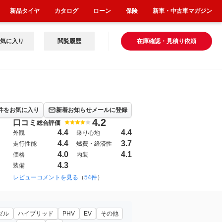
新品タイヤ
カタログ
ローン
保険
新車・中古車マガジン
気に入り
閲覧履歴
在庫確認・見積り依頼
件をお気に入り
新着お知らせメールに登録
4.2
口コミ
総合評価
4.4
4.4
外観
乗り心地
4.4
3.7
走行性能
燃費・経済性
4.0
4.1
価格
内装
4.3
装備
017年5月~2023年4月（918）
レビューコメントを見る
（
54件
）
ゼル
ハイブリッド
PHV
EV
その他