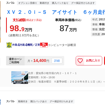
スバル
オプション見積り
動画付き
購入パックあり
グー保証付けられます
201
年式
支払総額
車両本体価格
(税込)(リ済込)
(税込)
車検
車検
98.
87
9
法定
万円
万円
整備
20
排気量
（諸費用11.9万円を含む）
4
4
コンピューター診断済
外装
内装
機関／正常
通常ローン
14,400
お気に入り
詳細
月々
円
ご利用時
住所：愛知県小牧市堀の内２－１６７－１
営業時間：9:30～19:00
定休日：毎週水曜日 ※夏季休暇：２０２６年８月１１日（火）
（金）
スバル
動画付き
購入パックあり
グー保証付けられます