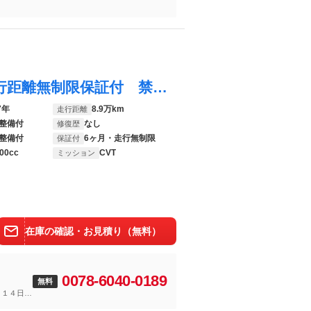
ＸＶ ２．０ｉ－Ｌ アイサイト ６ヶ月走行距離無制限保証付 禁煙車 ４ＷＤ 純正８インチナビ 純正１７インチアルミホイール 衝突軽減ブレーキ フルセグＴＶ レーダークルーズコントロール Ｂｌｕｅｔｏｏｔｈ 両側パワースライドドア
7年
8.9万km
走行距離
整備付
なし
修復歴
整備付
6ヶ月・走行無制限
保証付
00cc
CVT
ミッション
在庫の確認・お見積り（無料）
0078-6040-0189
無料
～１４日