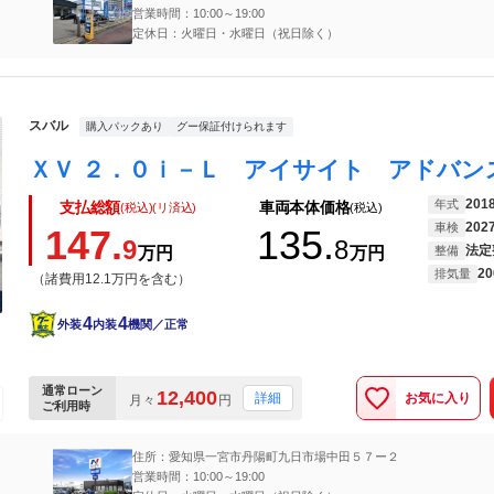
営業時間：10:00～19:00
定休日：火曜日・水曜日（祝日除く）
スバル
購入パックあり
グー保証付けられます
201
年式
支払総額
車両本体価格
(税込)(リ済込)
(税込)
202
車検
147.
135.
9
8
法定
万円
万円
整備
20
排気量
（諸費用12.1万円を含む）
4
4
外装
内装
機関／正常
通常ローン
12,400
お気に入り
詳細
月々
円
ご利用時
住所：愛知県一宮市丹陽町九日市場中田５７ー２
営業時間：10:00～19:00