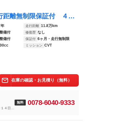
ＸＶ ２．０ｉ－Ｓ アイサイト ６ヶ月走行距離無制限保証付 ４ＷＤ レーダークルーズコントロール 衝突軽減ブレーキ バックカメラ 純正８インチナビ シートヒーター 禁煙車 本革シート ブラインドスポットモニター パワーシート
7年
11.8万km
走行距離
整備付
なし
修復歴
整備付
6ヶ月・走行無制限
保証付
00cc
CVT
ミッション
在庫の確認・お見積り（無料）
0078-6040-9333
無料
～１４日