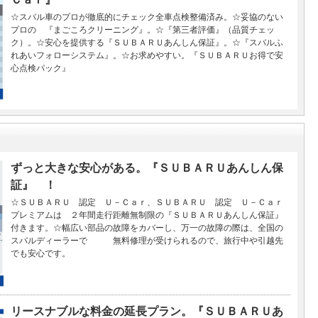
☆スバル車のプロが徹底的にチェック全車点検整備済み。☆妥協のない
プロの 『まごころクリーニング』。☆『第三者評価』（品質チェッ
ク）。☆安心を提供する『ＳＵＢＡＲＵあんしん保証』。☆『スバルふ
れあいフォローシステム』。☆お求めやすい。『ＳＵＢＡＲＵお得で安
心点検パック』
ずっと大きな安心がある。『ＳＵＢＡＲＵあんしん保
証』 ！
☆ＳＵＢＡＲＵ 認定 Ｕ－Ｃａｒ、ＳＵＢＡＲＵ 認定 Ｕ－Ｃａｒ
プレミアムは ２年間走行距離無制限の『ＳＵＢＡＲＵあんしん保証』
付きます。☆幅広い部品の故障をカバーし、万一の故障の際は、全国の
スバルディーラーで 無料修理が受けられるので、旅行中や引越先
でも安心です。
リースナブルな料金の延長プラン。『ＳＵＢＡＲＵあ