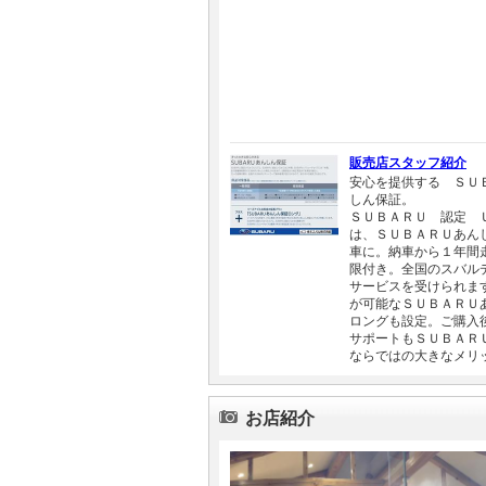
販売店スタッフ紹介
安心を提供する ＳＵ
しん保証。
ＳＵＢＡＲＵ 認定 
は、ＳＵＢＡＲＵあん
車に。納車から１年間
限付き。全国のスバル
サービスを受けられま
が可能なＳＵＢＡＲＵ
ロングも設定。ご購入
サポートもＳＵＢＡＲ
ならではの大きなメリ
お店紹介