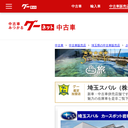
中古車
輸入車
中古車販売
新車
中古車
中古車
中古車販売店
埼玉県の中古車販売店
輸入車
クルマ買取
カーリース
埼玉スバル（株
新車・中古車併売店舗で
タイヤ交換
魅力の在庫車を是非ご覧
整備工場
車検