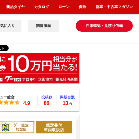
新品タイヤ
カタログ
ローン
保険
新車・中古車マガジン
気に入り
閲覧履歴
在庫確認・見積り依頼
ュー総合
投稿数
掲載台数
4.9
86
13
台
鑑定書付
車両取扱店