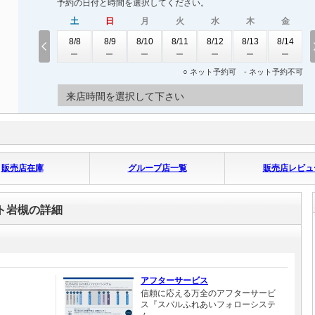
予約の日付と時間を選択してください。
土
日
月
火
水
木
金
8/8
8/9
8/10
8/11
8/12
8/13
8/14
○ ネット予約可 - ネット予約不可
来店時間を選択して下さい
販売店在庫
グループ店一覧
販売店レビュ
ト岩槻の詳細
アフターサービス
信頼に応える万全のアフターサービ
ス『スバルふれあいフォローシステ