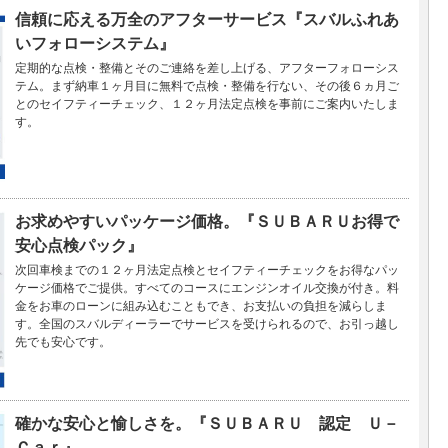
信頼に応える万全のアフターサービス『スバルふれあ
いフォローシステム』
定期的な点検・整備とそのご連絡を差し上げる、アフターフォローシス
テム。まず納車１ヶ月目に無料で点検・整備を行ない、その後６ヵ月ご
とのセイフティーチェック、１２ヶ月法定点検を事前にご案内いたしま
す。
お求めやすいパッケージ価格。『ＳＵＢＡＲＵお得で
安心点検パック』
次回車検までの１２ヶ月法定点検とセイフティーチェックをお得なパッ
ケージ価格でご提供。すべてのコースにエンジンオイル交換が付き。料
金をお車のローンに組み込むこともでき、お支払いの負担を減らしま
す。全国のスバルディーラーでサービスを受けられるので、お引っ越し
先でも安心です。
確かな安心と愉しさを。『ＳＵＢＡＲＵ 認定 Ｕ－
Ｃａｒ』