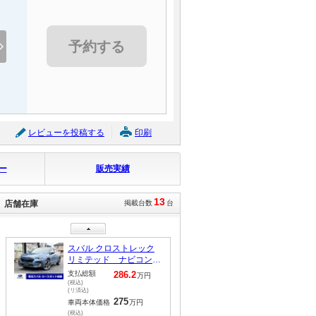
330
車両本体価格
万円
(税込)
予約する
スバル クロストレック
リミテッド ナビコント
ロールキット
支払総額
286.2
万円
(税込)
(リ済込)
275
車両本体価格
万円
(税込)
レビューを投稿する
印刷
スバル フォレスター ス
ポーツ 後期Ｅ型 ルー
ー
販売実績
フレール 前後ドラレコ
支払総額
341.3
万円
(税込)
(リ済込)
330
13
車両本体価格
万円
店舗在庫
掲載台数
台
(税込)
スバル フォレスター ア
ドバンス Ｅ型 スマー
トリヤビューミラー タ
支払総額
352.6
万円
イヤ４本新品
(税込)
(リ済込)
341
車両本体価格
万円
(税込)