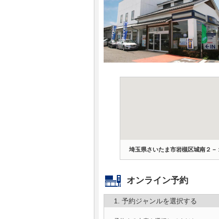
マガジン
車カタログ
自動車ローン
保険
レビュー
価格相場
埼玉県さいたま市岩槻区城南２－
教習所
オンライン予約
用語集
1. 予約ジャンルを選択する