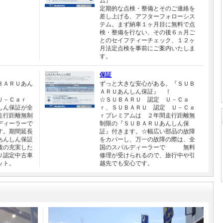
ム』
定期的な点検・整備とそのご連絡を
差し上げる、アフターフォローシス
テム。まず納車１ヶ月目に無料で点
検・整備を行ない、その後６ヵ月ご
とのセイフティーチェック、１２ヶ
月法定点検を事前にご案内いたしま
す。
保証
ＢＡＲＵあん
ずっと大きな安心がある。『ＳＵＢ
ＡＲＵあんしん保証』 ！
Ｕ－Ｃａｒ
☆ＳＵＢＡＲＵ 認定 Ｕ－Ｃａ
しん保証が全
ｒ、ＳＵＢＡＲＵ 認定 Ｕ－Ｃａ
走行距離無制
ｒプレミアムは ２年間走行距離無
ディーラーで
制限の『ＳＵＢＡＲＵあんしん保
す。期間延長
証』付きます。☆幅広い部品の故障
あんしん保証
をカバーし、万一の故障の際は、全
後の充実した
国のスバルディーラーで 無料
Ｕ認定中古車
修理が受けられるので、旅行中や引
ット。
越先でも安心です。