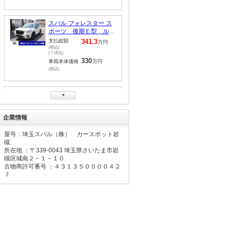
スバル フォレスター Ｘ
－ブレイク Ｄ型 前後
録画ドラレコ セーフテ
支払総額
342.8
万円
ィープラス
(税込)
(リ済込)
335.5
車両本体価格
万円
(税込)
スバル フォレスター ス
ポーツ サンルーフ ル
ーフレール ＬＥＤライ
支払総額
308.1
万円
企業情報
ナー
(税込)
(リ済込)
297
車両本体価格
万円
屋号：埼玉スバル（株） カースポット岩
(税込)
槻
所在地 ：〒
339-0043
埼玉県さいたま市岩
槻区城南２－１－１０
スバル フォレスター ア
古物商許可番号 ：４３１３５００００４２
ドバンス Ｄ型 ブラウ
７
ンレザー ルーフレール
支払総額
344.5
万円
(税込)
(リ済込)
330
車両本体価格
万円
(税込)