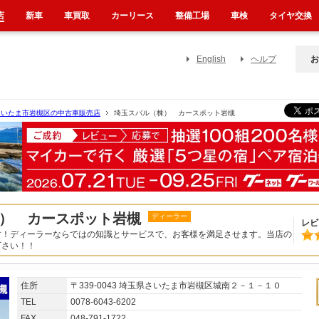
店
新車
車買取
カーリース
整備工場
車検
タイヤ交換
English
ヘルプ
お
さいたま市岩槻区の中古車販売店
埼玉スバル（株） カースポット岩槻
） カースポット岩槻
ディーラー
レビ
す！ディーラーならではの知識とサービスで、お客様を満足させます。当店の
下さい！！
住所
〒339-0043 埼玉県さいたま市岩槻区城南２－１－１０
TEL
0078-6043-6202
FAX
048-791-1722