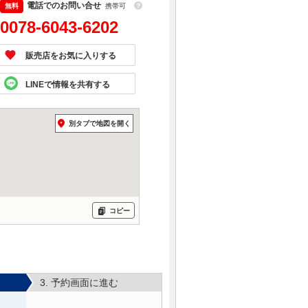
電話でのお問い合せ
携帯可
？
0078-6043-6202
販売店をお気に入りする
LINEで情報を共有する
別タブで地図を開く
スバル レヴォーグ ＳＴ
Ｉスポーツ ＥＸ
支払総額
308.5
万円
(税込)
(リ済込)
コピー
297
車両本体価格
万円
(税込)
スバル レヴォーグ レイ
バック リミテッドＥ
Ｘ ハーマンカードンサ
3. 予約画面に進む
支払総額
336.8
万円
ウンドシステム 禁煙車
(税込)
(リ済込)