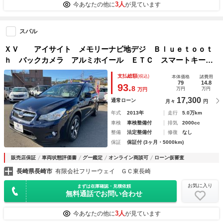
3人
今あなたの他に
が見ています
スバル
ＸＶ アイサイト メモリーナビ地デジ Ｂｌｕｅｔｏｏｔ
ｈ バックカメラ アルミホイール ＥＴＣ スマートキー
クルコン ミュージックプレイヤー接続 ＵＳＢ端子入力
支払総額
(税込)
本体価格
諸費用
79
14.8
93.
8
万円
万円
万円
17,300
通常ローン
月々
円
年式
2013年
走行
5.0万km
車検
車検整備付
排気
2000cc
整備
法定整備付
修復
なし
保証
保証付 (3ヶ月・5000km)
販売店保証
車両状態評価書
グー鑑定
オンライン商談可
ローン仮審査
長崎県長崎市
有限会社フリーウェイ ＧＣ東長崎
お気に入り
まずは在庫確認・見積依頼
無料通話でお問い合わせ
3人
今あなたの他に
が見ています