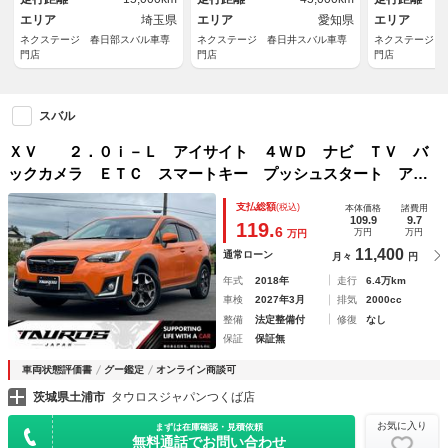
キング
エリア
埼玉県
エリア
愛知県
エリア
ネクステージ 春日部スバル車専
ネクステージ 春日井スバル車専
ネクステージ 
門店
門店
門店
スバル
ＸＶ ２．０ｉ－Ｌ アイサイト ４ＷＤ ナビ ＴＶ バ
ックカメラ ＥＴＣ スマートキー プッシュスタート アイ
サイト レーンキープアシスト（サンシャインオレンジ）
支払総額
(税込)
本体価格
諸費用
109.9
9.7
119.
6
万円
万円
万円
11,400
通常ローン
月々
円
年式
2018年
走行
6.4万km
車検
2027年3月
排気
2000cc
整備
法定整備付
修復
なし
保証
保証無
車両状態評価書
グー鑑定
オンライン商談可
茨城県土浦市
タウロスジャパンつくば店
お気に入り
まずは在庫確認・見積依頼
無料通話でお問い合わせ