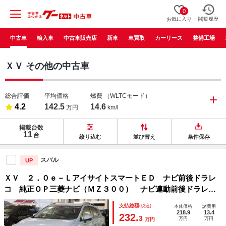
0
お気に入り
閲覧履歴
中古車
輸入車
中古車販売店
新車
車買取
カーリース
整備工場
ＸＶ その他の中古車
総合評価
平均価格
燃費
（WLTCモード）
4.2
142.5
14.6
万円
km/l
掲載台数
11
台
絞り込む
並び替え
条件保存
スバル
UP
ＸＶ ２．０ｅ－ＬアイサイトスマートＥＤ ナビ前後ドラレ
コ 純正ＯＰ三菱ナビ（ＭＺ３００） ナビ連動前後ドラレ
コ ＥＴＣ２．０ ルーフレール 前席パワーシート フロン
支払総額
(税込)
本体価格
諸費用
ト／左サイド／バックカメラ 追従クルコン エックスモー
218.9
13.4
232.
3
万円
万円
万円
ド ワンオーナーリヤソナー