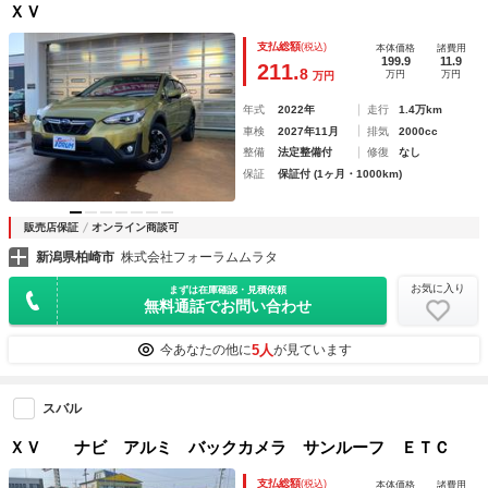
ＸＶ
支払総額
(税込)
本体価格
諸費用
199.9
11.9
211.
8
万円
万円
万円
年式
2022年
走行
1.4万km
車検
2027年11月
排気
2000cc
整備
法定整備付
修復
なし
保証
保証付 (1ヶ月・1000km)
販売店保証
オンライン商談可
新潟県柏崎市
株式会社フォーラムムラタ
お気に入り
まずは在庫確認・見積依頼
無料通話でお問い合わせ
5人
今あなたの他に
が見ています
スバル
ＸＶ ナビ アルミ バックカメラ サンルーフ ＥＴＣ
支払総額
(税込)
本体価格
諸費用