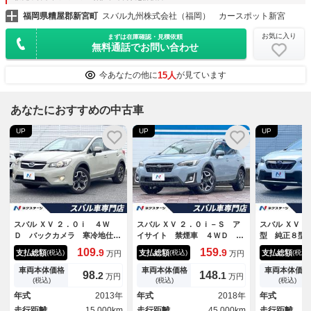
福岡県糟屋郡新宮町
スバル九州株式会社（福岡） カースポット新宮
お気に入り
まずは在庫確認・見積依頼
無料通話でお問い合わせ
15人
今あなたの他に
が見ています
あなたにおすすめの中古車
UP
UP
UP
スバル ＸＶ ２．０ｉ ４Ｗ
スバル ＸＶ ２．０ｉ－Ｓ ア
スバル ＸＶ 
Ｄ バックカメラ 寒冷地仕
イサイト 禁煙車 ４ＷＤ ル
型 純正８型
様 禁煙車 ビルトインＥＴ
ーフレール アドバンスドセイ
ビ 純正アル
109.
159.
9
9
支払総額
支払総額
支払総額
(税込)
(税込)
(税込)
万円
万円
Ｃ 純正１８インチアルミ オ
フティ 純正ＳＤナビ バック
ザーシート 
ートライト デュアルエアコ
カメラ ハーフレザーシート
ト 革巻きス
車両本体価格
車両本体価格
車両本体価格
98.
148.
2
1
万円
万円
ン Ｂｌｕｅｔｏｏｔｈ Ｃ
コーナーセンサー スマートキ
インチアルミ
(税込)
(税込)
(税込)
Ｄ ＤＶＤ再生 フルセグ パ
ー ＬＥＤヘッド ＥＴＣ 純
ー機能付きパ
年式
2013年
年式
2018年
年式
ドルシフト
正１８インチアルミ 電子パー
車 ワンオー
走行距離
15,000km
走行距離
45,000km
走行距離