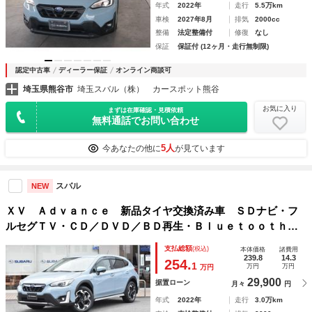
年式
2022年
走行
5.5万km
車検
2027年8月
排気
2000cc
整備
法定整備付
修復
なし
保証
保証付 (12ヶ月・走行無制限)
認定中古車
ディーラー保証
オンライン商談可
埼玉県熊谷市
埼玉スバル（株） カースポット熊谷
お気に入り
まずは在庫確認・見積依頼
無料通話でお問い合わせ
5人
今あなたの他に
が見ています
スバル
NEW
ＸＶ Ａｄｖａｎｃｅ 新品タイヤ交換済み車 ＳＤナビ・フ
ルセグＴＶ・ＣＤ／ＤＶＤ／ＢＤ再生・Ｂｌｕｅｔｏｏｔｈオ
ーディオ・ＡｐｐｌｅＣａｒＰｌａｙ／ＡｎｄｒｏｉｄＡｕｔ
支払総額
(税込)
本体価格
諸費用
ｏ対応・フロント／サイド／バックカメラ・ＥＴＣ２．０・ド
239.8
14.3
254.
1
万円
万円
万円
ライブレコーダー
29,900
据置ローン
月々
円
年式
2022年
走行
3.0万km