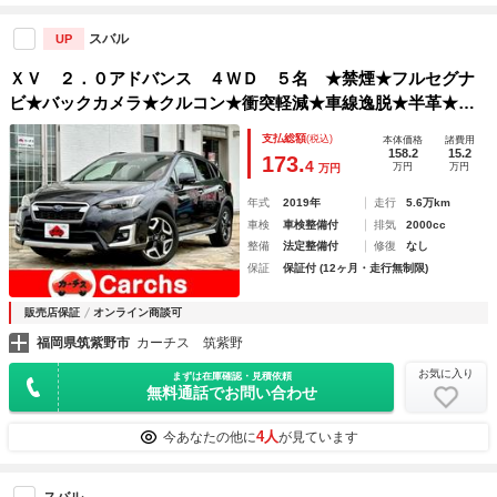
スバル
UP
ＸＶ ２．０アドバンス ４ＷＤ ５名 ★禁煙★フルセグナ
ビ★バックカメラ★クルコン★衝突軽減★車線逸脱★半革★Ｌ
ＥＤ★フォグ★
支払総額
(税込)
本体価格
諸費用
158.2
15.2
173.
4
万円
万円
万円
年式
2019年
走行
5.6万km
車検
車検整備付
排気
2000cc
整備
法定整備付
修復
なし
保証
保証付 (12ヶ月・走行無制限)
販売店保証
オンライン商談可
福岡県筑紫野市
カーチス 筑紫野
お気に入り
まずは在庫確認・見積依頼
無料通話でお問い合わせ
4人
今あなたの他に
が見ています
スバル