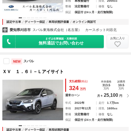
車検
車検整備付
排気
2000cc
整備
法定整備付
修復
なし
保証
保証付 (24ヶ月・走行無制限)
認定中古車
ディーラー保証
車両状態評価書
オンライン商談可
愛知県刈谷市
スバル東海株式会社（名古屋） カースポット刈谷北
お気に入り
まずは在庫確認・見積依頼
無料通話でお問い合わせ
スバル
NEW
ＸＶ １．６ｉ－Ｌアイサイト
支払総額
(税込)
本体価格
諸費用
313.5
10.5
324
万円
万円
万円
25,100
通常ローン
月々
円
年式
2022年
走行
1.7万km
車検
2027年12月
排気
1600cc
整備
法定整備付
修復
なし
保証
保証付 (24ヶ月・走行無制限)
認定中古車
ディーラー保証
車両状態評価書