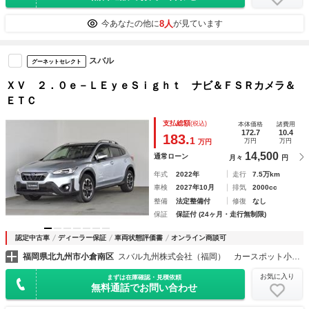
8人
今あなたの他に
が見ています
スバル
グーネットセレクト
ＸＶ ２．０ｅ－ＬＥｙｅＳｉｇｈｔ ナビ＆ＦＳＲカメラ＆
ＥＴＣ
支払総額
(税込)
本体価格
諸費用
172.7
10.4
183.
1
万円
万円
万円
14,500
通常ローン
月々
円
年式
2022年
走行
7.5万km
車検
2027年10月
排気
2000cc
整備
法定整備付
修復
なし
保証
保証付 (24ヶ月・走行無制限)
認定中古車
ディーラー保証
車両状態評価書
オンライン商談可
福岡県北九州市小倉南区
スバル九州株式会社（福岡） カースポット小倉東
お気に入り
まずは在庫確認・見積依頼
無料通話でお問い合わせ