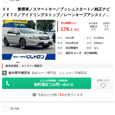
ＸＶ 禁煙車／スマートキー／プッシュスタート／純正ナビ
／ＥＴＣ／アイドリングストップ／レーンキープアシスト／衝
突軽減ブレーキ／パドルシフト／オートライト／パワーウィン
支払総額
(税込)
本体価格
諸費用
ドウ／電格ミラー／防眩ミラー
168.4
7.7
176.
1
万円
万円
万円
年式
2013年
走行
9.4万km
車検
2028年3月
排気
2000cc
整備
法定整備付
修復
なし
保証
保証付 (3ヶ月・走行無制限)
販売店保証
オンライン商談可
栃木県宇都宮市
自社ローン専門店 じしゃロン宇都宮店
お気に入り
まずは在庫確認・見積依頼
無料通話でお問い合わせ
4人
今あなたの他に
が見ています
スバル