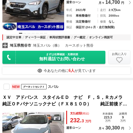
14,700
通常ローン
月々
円
年式
2021年
走行
2.9万km
車検
車検整備付
排気
2000cc
整備
法定整備付
修復
なし
保証
保証付 (24ヶ月・走行無制限)
認定中古車
ディーラー保証
車両状態評価書
グー鑑定
オンライン商談可
埼玉県熊谷市
埼玉スバル（株） カースポット熊谷
お気に入り
まずは在庫確認・見積依頼
無料通話でお問い合わせ
6人
今あなたの他に
が見ています
スバル
NEW
グーネットセレクト
ＸＶ アドバンス スタイルＥＤ ナビ Ｆ，Ｓ，Ｒカメラ
純正ＯＰパナソニックナビ（ＦＸ８１０Ｄ） 純正前後ドラ
レコ ルーフレール フルセグＴＶ ＥＴＣ２．０ リヤソナ
支払総額
(税込)
本体価格
諸費用
ー 前席パワーシート フロント 左サイド リヤビューカメ
223.3
9
232.
3
万円
万円
万円
ラ 純正フロントドラレコ
30,300
通常ローン
月々
円