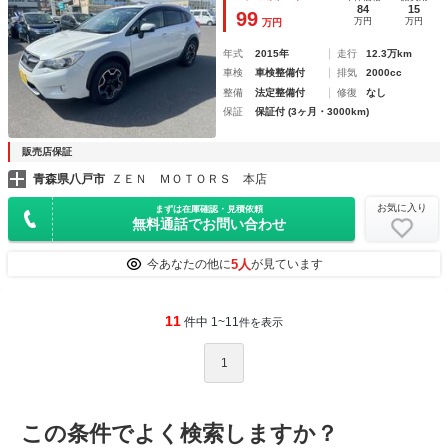
84
15
99
万円
万円
万円
年式
2015年
走行
12.3万km
車検
車検整備付
排気
2000cc
整備
法定整備付
修復
なし
保証
保証付 (3ヶ月・3000km)
販売店保証
青森県八戸市
ＺＥＮ ＭＯＴＯＲＳ 本店
お気に入り
まずは在庫確認・見積依頼
無料通話でお問い合わせ
5人
今あなたの他に
が見ています
11
件中 1~11
件を表示
1
この条件でよく検索しますか？