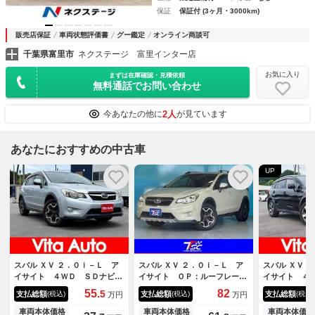
保証
保証付 (3ヶ月・3000km)
販売店保証
車両状態評価書
グー鑑定
オンライン商談可
千葉県富里市
ネクステージ 富里インター店
お気に入り
まずは在庫確認・見積依頼
無料通話でお問い合わせ
2人
今あなたの他に
が見ています
あなたにおすすめの中古車
UP
スバル ＸＶ ２．０ｉ－Ｌ ア
スバル ＸＶ ２．０ｉ－Ｌ ア
スバル ＸＶ 
イサイト ４ＷＤ ＳＤナビ
イサイト ＯＰ：ルーフレール
イサイト ４
フルセグＴＶ リアカメラ ス
／ワンオーナー／禁煙車／アイ
ビ フルセグ
55.
82
5
支払総額
支払総額
支払総額
(税込)
(税込)
(税込)
万円
万円
マートキー ＨＩＤヘッドライ
サイトＶｅｒ２／レーダークル
ラ スマート
ト 衝突軽減ブレーキ シート
ーズコントロール／レーンキー
ドライト 衝
車両本体価格
車両本体価格
車両本体価格