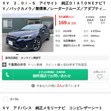
ＸＶ ２．０ｉ－Ｓ アイサイト 純正ＤＩＡＴＯＮＥナビＴ
Ｖ／バックカメラ／禁煙車／レーダークルーズ／アダプティブ
ＬＥＤヘッドライト／ドライブレコーダー前後／ＥＴＣ
支払総額
(税込)
本体価格
諸費用
154.9
14.7
169.
6
万円
万円
万円
年式
2018年
走行
4.5万km
車検
2027年9月
排気
2000cc
整備
法定整備付
修復
なし
保証
保証付 (12ヶ月・10000km)
販売店保証
オンライン商談可
千葉県白井市
マッハ車検 ラビット鎌ヶ谷白井木下街道店
お気に入り
まずは在庫確認・見積依頼
無料通話でお問い合わせ
2人
今あなたの他に
が見ています
スバル
ＸＶ アドバンス 純正メモリーナビ コンビレザーシート