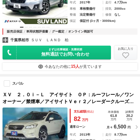
年式
2017年
走行
4.7万km
車検
車検整備付
排気
2000cc
整備
法定整備付
修復
なし
保証
保証付 (3ヶ月・3000km)
販売店保証
車両状態評価書
グー鑑定
オンライン商談可
千葉県柏市
ＳＵＶ ＬＡＮＤ 柏
お気に入り
まずは在庫確認・見積依頼
無料通話でお問い合わせ
15人
今あなたの他に
が見ています
スバル
ＸＶ ２．０ｉ－Ｌ アイサイト ＯＰ：ルーフレール／ワン
オーナー／禁煙車／アイサイトＶｅｒ２／レーダークルーズコ
ントロール／レーンキープアシスト／カロッツェリアナビ／フ
支払総額
(税込)
本体価格
諸費用
ルセグ／バックカメラ／パワーシート／ＨＩＤヘッドライト／
61.8
20.2
82
万円
万円
万円
ＥＴＣ／
6,500
通常ローン
月々
円
年式
2013年
走行
8.7万km