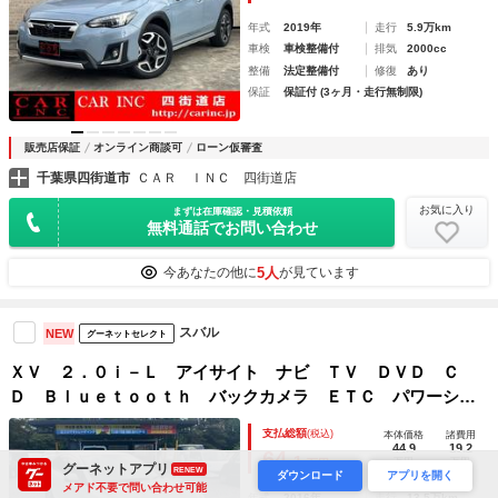
年式
2019年
走行
5.9万km
車検
車検整備付
排気
2000cc
整備
法定整備付
修復
あり
保証
保証付 (3ヶ月・走行無制限)
販売店保証
オンライン商談可
ローン仮審査
千葉県四街道市
ＣＡＲ ＩＮＣ 四街道店
お気に入り
まずは在庫確認・見積依頼
無料通話でお問い合わせ
5人
今あなたの他に
が見ています
スバル
NEW
グーネットセレクト
ＸＶ ２．０ｉ－Ｌ アイサイト ナビ ＴＶ ＤＶＤ Ｃ
Ｄ Ｂｌｕｅｔｏｏｔｈ バックカメラ ＥＴＣ パワーシー
ト
支払総額
(税込)
本体価格
諸費用
44.9
19.2
64.
1
万円
万円
万円
グーネットアプリ
RENEW
ダウンロード
アプリを開く
メアド不要で問い合わせ可能
年式
2016年
走行
13.5万km