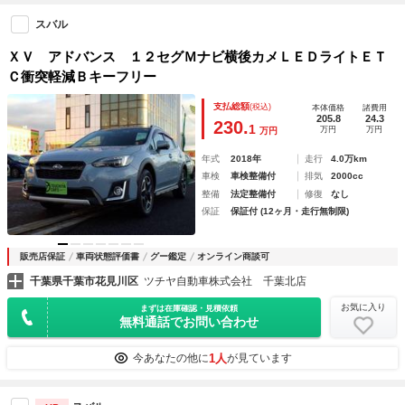
スバル
ＸＶ アドバンス １２セグＭナビ横後カメＬＥＤライトＥＴ
Ｃ衝突軽減Ｂキーフリー
支払総額
(税込)
本体価格
諸費用
205.8
24.3
230.
1
万円
万円
万円
年式
2018年
走行
4.0万km
車検
車検整備付
排気
2000cc
整備
法定整備付
修復
なし
保証
保証付 (12ヶ月・走行無制限)
販売店保証
車両状態評価書
グー鑑定
オンライン商談可
千葉県千葉市花見川区
ツチヤ自動車株式会社 千葉北店
お気に入り
まずは在庫確認・見積依頼
無料通話でお問い合わせ
1人
今あなたの他に
が見ています