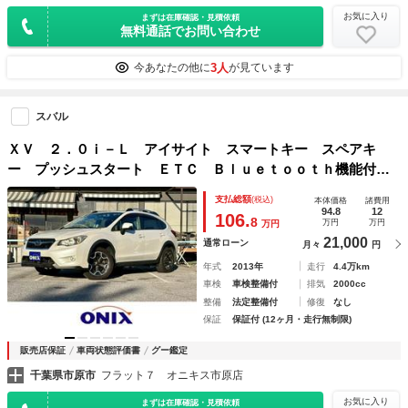
お気に入り
まずは在庫確認・見積依頼
無料通話でお問い合わせ
3人
今あなたの他に
が見ています
スバル
ＸＶ ２．０ｉ－Ｌ アイサイト スマートキー スペアキ
ー プッシュスタート ＥＴＣ Ｂｌｕｅｔｏｏｔｈ機能付き
ＴＶナビ バックカメラ 衝突被害軽減ブレーキ 車線逸脱防
支払総額
(税込)
本体価格
諸費用
止装置 横滑り防止機能 オートエアコン 電動格納ミラー
94.8
12
106.
8
万円
万円
万円
21,000
通常ローン
月々
円
年式
2013年
走行
4.4万km
車検
車検整備付
排気
2000cc
整備
法定整備付
修復
なし
保証
保証付 (12ヶ月・走行無制限)
販売店保証
車両状態評価書
グー鑑定
千葉県市原市
フラット７ オニキス市原店
お気に入り
まずは在庫確認・見積依頼