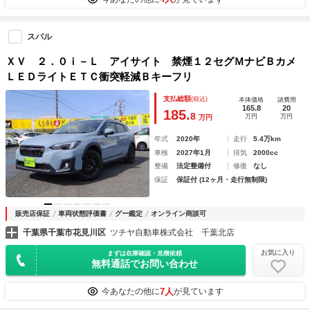
スバル
ＸＶ ２．０ｉ－Ｌ アイサイト 禁煙１２セグＭナビＢカメ
ＬＥＤライトＥＴＣ衝突軽減Ｂキーフリ
支払総額
(税込)
本体価格
諸費用
165.8
20
185.
8
万円
万円
万円
年式
2020年
走行
5.4万km
車検
2027年1月
排気
2000cc
整備
法定整備付
修復
なし
保証
保証付 (12ヶ月・走行無制限)
販売店保証
車両状態評価書
グー鑑定
オンライン商談可
千葉県千葉市花見川区
ツチヤ自動車株式会社 千葉北店
お気に入り
まずは在庫確認・見積依頼
無料通話でお問い合わせ
7人
今あなたの他に
が見ています