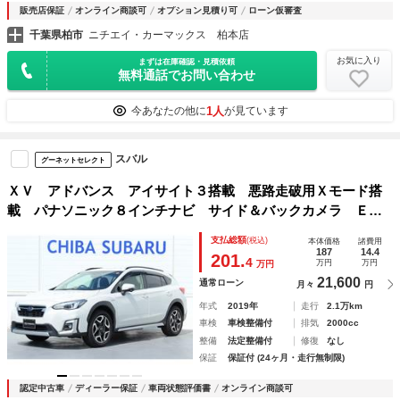
販売店保証
オンライン商談可
オプション見積り可
ローン仮審査
千葉県柏市
ニチエイ・カーマックス 柏本店
お気に入り
まずは在庫確認・見積依頼
無料通話でお問い合わせ
1人
今あなたの他に
が見ています
スバル
グーネットセレクト
ＸＶ アドバンス アイサイト３搭載 悪路走破用Ｘモード搭
載 パナソニック８インチナビ サイド＆バックカメラ ＥＴ
Ｃ ドライブレコーダー ルーフレール 電動シート 衝突被
支払総額
(税込)
本体価格
諸費用
害軽減ブレーキ 衝突被害＆後退時被害軽減ブレーキ 後側方
187
14.4
201.
4
万円
万円
万円
警戒＆停止保持システム 障害物センサ
21,600
通常ローン
月々
円
年式
2019年
走行
2.1万km
車検
車検整備付
排気
2000cc
整備
法定整備付
修復
なし
保証
保証付 (24ヶ月・走行無制限)
認定中古車
ディーラー保証
車両状態評価書
オンライン商談可