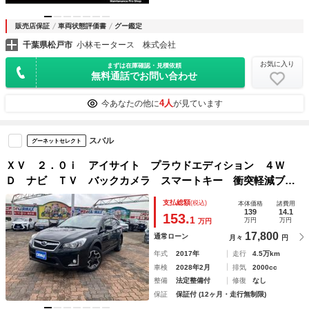
販売店保証
車両状態評価書
グー鑑定
千葉県松戸市
小林モータース 株式会社
お気に入り
まずは在庫確認・見積依頼
無料通話でお問い合わせ
4人
今あなたの他に
が見ています
スバル
グーネットセレクト
ＸＶ ２．０ｉ アイサイト プラウドエディション ４Ｗ
Ｄ ナビ ＴＶ バックカメラ スマートキー 衝突軽減ブレ
ーキ レーダークルコン レーンアシスト ＥＴＣ パドルシ
支払総額
(税込)
本体価格
諸費用
フト ＢＳＭ アイドリングストップ アルミホイール付スタ
139
14.1
153.
1
万円
万円
万円
ッドレスタイヤ ルーフレール
17,800
通常ローン
月々
円
年式
2017年
走行
4.5万km
車検
2028年2月
排気
2000cc
整備
法定整備付
修復
なし
保証
保証付 (12ヶ月・走行無制限)