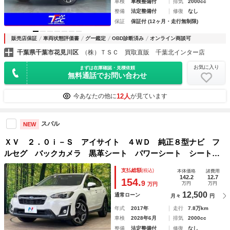
車検
車検整備付
排気
2000cc
整備
法定整備付
修復
なし
保証
保証付 (12ヶ月・走行無制限)
販売店保証
車両状態評価書
グー鑑定
OBD診断済み
オンライン商談可
千葉県千葉市花見川区
（株）ＴＳＣ 買取直販 千葉北インター店
お気に入り
まずは在庫確認・見積依頼
無料通話でお問い合わせ
12人
今あなたの他に
が見ています
スバル
NEW
ＸＶ ２．０ｉ－Ｓ アイサイト ４ＷＤ 純正８型ナビ フ
ルセグ バックカメラ 黒革シート パワーシート シートヒ
ーター アイサイトＶｅｒ３ ＢＳＭ ＲＡＢ ルーフレー
支払総額
(税込)
本体価格
諸費用
ル ＬＥＤヘッドライト オートライト 革巻ステアリング
142.2
12.7
154.
9
万円
万円
万円
12,500
通常ローン
月々
円
年式
2017年
走行
7.8万km
車検
2028年6月
排気
2000cc
整備
法定整備付
修復
なし