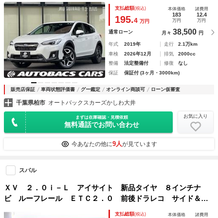
ト・パドルシフト・電子パーキングブレーキ・ＥＴＣ・スマー
支払総額
(税込)
本体価格
諸費用
トキープッシュスタート
183
12.4
195.
4
万円
万円
万円
38,500
通常ローン
月々
円
年式
2019年
走行
2.1万km
車検
2026年12月
排気
2000cc
整備
法定整備付
修復
なし
保証
保証付 (3ヶ月・3000km)
販売店保証
車両状態評価書
グー鑑定
オンライン商談可
ローン仮審査
千葉県柏市
オートバックスカーズかしわ大井
お気に入り
まずは在庫確認・見積依頼
無料通話でお問い合わせ
9人
今あなたの他に
が見ています
スバル
ＸＶ ２．０ｉ－Ｌ アイサイト 新品タイヤ ８インチナ
ビ ルーフレール ＥＴＣ２．０ 前後ドラレコ サイド＆リ
アカメラ １年間走行距離無制限保証 アイサイトＶｅｒ３
支払総額
(税込)
本体価格
諸費用