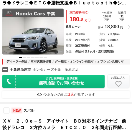
ラ◆ドラレコ◆ＥＴＣ◆運転支援◆Ｂｌｕｅｔｏｏｔｈ◆シー
トヒーター◆障害物センサー◆フルセグＴＶ◆ＵＳＢ◆ブレー
支払総額
(税込)
本体価格
諸費用
キサポート◆電動格納ミラー◆ＤＶＤ再生可◆ ＬＫＡ
169.8
11
180.
8
万円
万円
万円
18,800
通常ローン
月々
円
年式
2020年
走行
7.0万km
車検
2027年7月
排気
2000cc
整備
法定整備付
修復
なし
保証
保証付 (12ヶ月・走行無制限)
ディーラー保証
車両状態評価書
グー鑑定
オンライン商談可
オプション見積り可
千葉県茂原市
ホンダカーズ千葉 茂原北店
お気に入り
まずは在庫確認・見積依頼
無料通話でお問い合わせ
3人
今あなたの他に
が見ています
スバル
NEW
ＸＶ ２．０ｅ－Ｓ アイサイト ＢＤ対応８インチナビ 前
後ドラレコ ３方位カメラ ＥＴＣ２．０ ２年間走行距離無