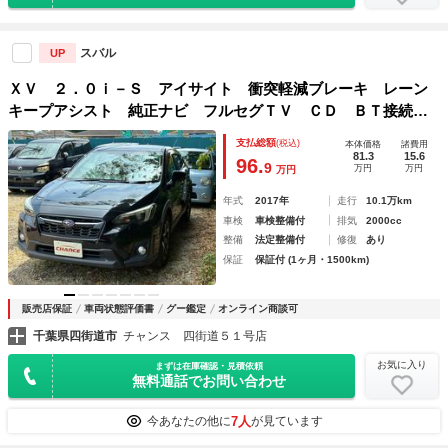
スバル
UP
ＸＶ ２．０ｉ－Ｓ アイサイト 衝突軽減ブレーキ レーン
キープアシスト 純正ナビ フルセグＴＶ ＣＤ ＢＴ接続
バックカメラ アイドリングストップ キーレスエントリー
支払総額
(税込)
本体価格
諸費用
プッシュスタート ＥＴＣ クルーズコントロール Ｗエアコ
81.3
15.6
96.
9
万円
万円
万円
ン
年式
2017年
走行
10.1万km
車検
車検整備付
排気
2000cc
整備
法定整備付
修復
あり
保証
保証付 (1ヶ月・1500km)
販売店保証
車両状態評価書
グー鑑定
オンライン商談可
千葉県四街道市
チャンス 四街道５１号店
お気に入り
まずは在庫確認・見積依頼
無料通話でお問い合わせ
7人
今あなたの他に
が見ています