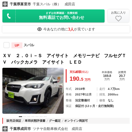
千葉県富里市
千葉スバル（株） 成田店
お気に入り
まずは在庫確認・見積依頼
無料通話でお問い合わせ
3人
今あなたの他に
が見ています
スバル
UP
ＸＶ ２．０ｉ－Ｓ アイサイト メモリーナビ フルセグＴ
Ｖ バックカメラ アイサイト ＬＥＤ
支払総額
(税込)
本体価格
諸費用
169.8
20.7
190.
5
万円
万円
万円
年式
2018年
走行
4.7万km
車検
2027年12月
排気
2000cc
整備
法定整備付
修復
なし
保証
保証付 (12ヶ月・走行無制限)
販売店保証
車両状態評価書
グー鑑定
オンライン商談可
千葉県成田市
ツチヤ自動車株式会社 成田店