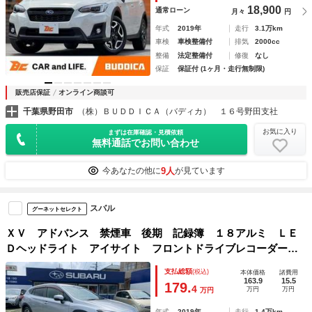
18,900
通常ローン
月々
円
年式
2019年
走行
3.1万km
車検
車検整備付
排気
2000cc
整備
法定整備付
修復
なし
保証
保証付 (1ヶ月・走行無制限)
販売店保証
オンライン商談可
千葉県野田市
（株）ＢＵＤＤＩＣＡ（バディカ） １６号野田支社
お気に入り
まずは在庫確認・見積依頼
無料通話でお問い合わせ
9人
今あなたの他に
が見ています
スバル
グーネットセレクト
ＸＶ アドバンス 禁煙車 後期 記録簿 １８アルミ ＬＥ
Ｄヘッドライト アイサイト フロントドライブレコーダー
サイド・バックカメラ スマートキー パワーシート ナビ
支払総額
(税込)
本体価格
諸費用
フルセグＴＶ Ｂｌｕｅｔｏｏｔｈ接続 ＥＴＣ
163.9
15.5
179.
4
万円
万円
万円
年式
2019年
走行
1.4万km