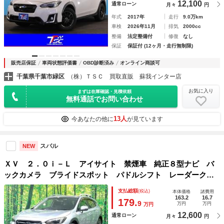
12,100
通常ローン
月々
円
年式
2017年
走行
9.0万km
車検
2026年11月
排気
2000cc
整備
法定整備付
修復
なし
保証
保証付 (12ヶ月・走行無制限)
販売店保証
車両状態評価書
OBD診断済み
オンライン商談可
千葉県千葉市緑区
（株）ＴＳＣ 買取直販 蘇我インター店
お気に入り
まずは在庫確認・見積依頼
無料通話でお問い合わせ
13人
今あなたの他に
が見ています
スバル
NEW
ＸＶ ２．０ｉ－Ｌ アイサイト 禁煙車 純正８型ナビ バ
ックカメラ ブライドスポット パドルシフト レーダークル
ーズ コーナーセンサー ＬＥＤヘッド ルーフレール ＥＴ
支払総額
(税込)
本体価格
諸費用
Ｃ 純正１７インチアルミ オートハイビーム 車線逸脱警報
163.2
16.7
179.
9
万円
万円
万円
12,600
通常ローン
月々
円