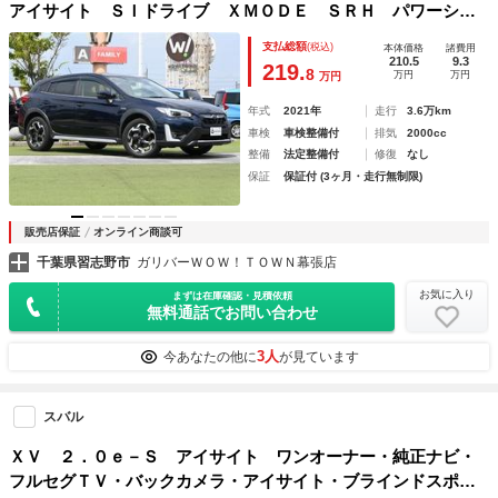
アイサイト ＳＩドライブ ＸＭＯＤＥ ＳＲＨ パワーシー
ト シートヒーター 地デジＴＶ ＤＶＤ ＣＤ Ｂｌｕｅｔ
支払総額
(税込)
本体価格
諸費用
ｏｏｔｈ バックカメラ ドライブレコーダー
210.5
9.3
219.
8
万円
万円
万円
年式
2021年
走行
3.6万km
車検
車検整備付
排気
2000cc
整備
法定整備付
修復
なし
保証
保証付 (3ヶ月・走行無制限)
販売店保証
オンライン商談可
千葉県習志野市
ガリバーＷＯＷ！ＴＯＷＮ幕張店
お気に入り
まずは在庫確認・見積依頼
無料通話でお問い合わせ
3人
今あなたの他に
が見ています
スバル
ＸＶ ２．０ｅ－Ｓ アイサイト ワンオーナー・純正ナビ・
フルセグＴＶ・バックカメラ・アイサイト・ブラインドスポッ