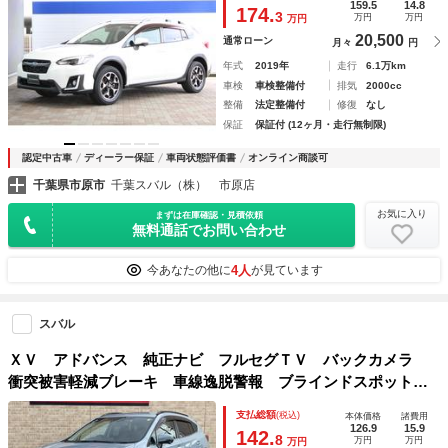
衝突回避ブレーキ 全車速追尾式クルーズコントロール 車線
159.5
14.8
174.
3
万円
万円
万円
中央維持機能 側後方警戒システム
20,500
通常ローン
月々
円
年式
2019年
走行
6.1万km
車検
車検整備付
排気
2000cc
整備
法定整備付
修復
なし
保証
保証付 (12ヶ月・走行無制限)
認定中古車
ディーラー保証
車両状態評価書
オンライン商談可
千葉県市原市
千葉スバル（株） 市原店
お気に入り
まずは在庫確認・見積依頼
無料通話でお問い合わせ
4人
今あなたの他に
が見ています
スバル
ＸＶ アドバンス 純正ナビ フルセグＴＶ バックカメラ
衝突被害軽減ブレーキ 車線逸脱警報 ブラインドスポットモ
ニター リヤパーキングセンサー レーダークルーズコントロ
支払総額
(税込)
本体価格
諸費用
ール ＥＴＣ２．０ ＬＥＤヘッドライト 純正アルミ
126.9
15.9
142.
8
万円
万円
万円