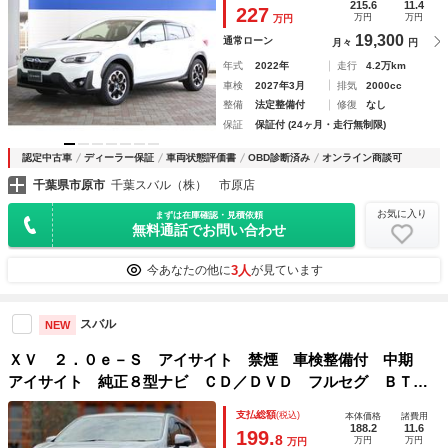
全車速追尾式クルーズコントロール 車線中央維持機能 側後
215.6
11.4
227
万円
万円
万円
方警戒システム後退時ブレーキアシスト
19,300
通常ローン
月々
円
年式
2022年
走行
4.2万km
車検
2027年3月
排気
2000cc
整備
法定整備付
修復
なし
保証
保証付 (24ヶ月・走行無制限)
認定中古車
ディーラー保証
車両状態評価書
OBD診断済み
オンライン商談可
千葉県市原市
千葉スバル（株） 市原店
お気に入り
まずは在庫確認・見積依頼
無料通話でお問い合わせ
3人
今あなたの他に
が見ています
スバル
NEW
ＸＶ ２．０ｅ－Ｓ アイサイト 禁煙 車検整備付 中期
アイサイト 純正８型ナビ ＣＤ／ＤＶＤ フルセグ ＢＴ
Ｆカメラ Ｓカメラ Ｂカメラ ＬＥＤヘッド Ａライト パ
支払総額
(税込)
本体価格
諸費用
ドルシフト 横滑り防止 １２Ｖソケット 純正１８インチＡ
188.2
11.6
199.
8
万円
万円
万円
Ｗ