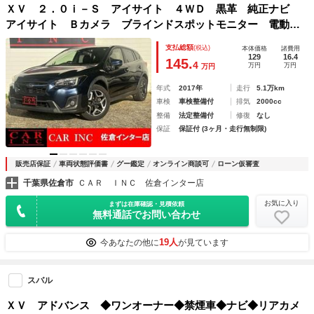
ＸＶ ２．０ｉ－Ｓ アイサイト ４ＷＤ 黒革 純正ナビ
アイサイト Ｂカメラ ブラインドスポットモニター 電動シ
ート Ｂｌｕｅｔｏｏｔｈ フルセグ ＬＥＤライト パドル
支払総額
(税込)
本体価格
諸費用
シフト ＥＴＣ レーダクルクルーズコントロール シートヒ
129
16.4
145.
4
万円
万円
万円
ーター
年式
2017年
走行
5.1万km
車検
車検整備付
排気
2000cc
整備
法定整備付
修復
なし
保証
保証付 (3ヶ月・走行無制限)
販売店保証
車両状態評価書
グー鑑定
オンライン商談可
ローン仮審査
千葉県佐倉市
ＣＡＲ ＩＮＣ 佐倉インター店
お気に入り
まずは在庫確認・見積依頼
無料通話でお問い合わせ
19人
今あなたの他に
が見ています
スバル
ＸＶ アドバンス ◆ワンオーナー◆禁煙車◆ナビ◆リアカメ