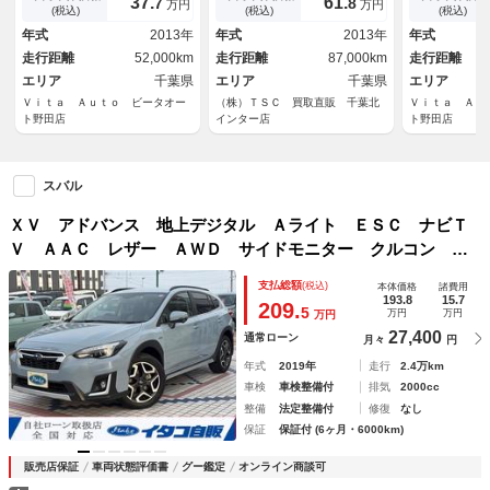
37.
61.
7
8
万円
万円
ヒーター Ｂｌｕｅｔｏｏｔ
プアシスト／カロッツェリアナ
Ｂｌｕｅｔｏ
(税込)
(税込)
(税込)
ｈ クルコン 純正１７インチ
ビ／フルセグ／バックカメラ／
純正１７イン
年式
2013年
年式
2013年
年式
アルミ
パワーシート／ＨＩＤヘッドラ
走行距離
52,000km
走行距離
87,000km
走行距離
イト／ＥＴＣ／
エリア
千葉県
エリア
千葉県
エリア
Ｖｉｔａ Ａｕｔｏ ビータオー
（株）ＴＳＣ 買取直販 千葉北
Ｖｉｔａ Ａｕ
ト野田店
インター店
ト野田店
スバル
ＸＶ アドバンス 地上デジタル Ａライト ＥＳＣ ナビＴ
Ｖ ＡＡＣ レザー ＡＷＤ サイドモニター クルコン ス
マキ Ｄレコ Ｐシート ＤＶＤ再生可 ＬＥＤヘッド ルー
支払総額
(税込)
本体価格
諸費用
フレール Ｂｔオーディオ メモリーナビ バックカメ
193.8
15.7
209.
5
万円
万円
万円
27,400
通常ローン
月々
円
年式
2019年
走行
2.4万km
車検
車検整備付
排気
2000cc
整備
法定整備付
修復
なし
保証
保証付 (6ヶ月・6000km)
販売店保証
車両状態評価書
グー鑑定
オンライン商談可