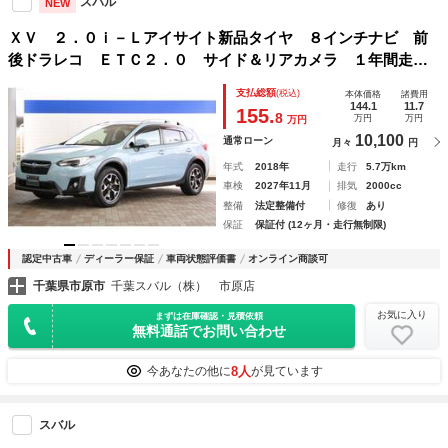
スバル
NEW
ＸＶ ２．０ｉ－Ｌアイサイト新品タイヤ ８インチナビ 前
後ドラレコ ＥＴＣ２．０ サイド＆リアカメラ １年間走行
距離無制限保証 アイサイトＶｅｒ３ 衝突回避ブレーキ 全
支払総額
(税込)
本体価格
諸費用
車速追尾式クルーズコントロール 車線中央維持機能 側後方
144.1
11.7
155.
8
万円
万円
万円
警戒システム 後退時ブレーキアシスト
10,100
通常ローン
月々
円
年式
2018年
走行
5.7万km
車検
2027年11月
排気
2000cc
整備
法定整備付
修復
あり
保証
保証付 (12ヶ月・走行無制限)
認定中古車
ディーラー保証
車両状態評価書
オンライン商談可
千葉県市原市
千葉スバル（株） 市原店
お気に入り
まずは在庫確認・見積依頼
無料通話でお問い合わせ
8人
今あなたの他に
が見ています
スバル