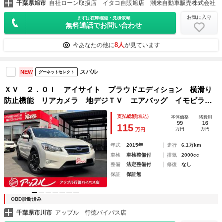
千葉県旭市
自社ローン取扱店 イタコ自販旭店 潮来自動車販売株式会社
お気に入り
まずは在庫確認・見積依頼
無料通話でお問い合わせ
8人
今あなたの他に
が見ています
スバル
NEW
グーネットセレクト
ＸＶ ２．０ｉ アイサイト プラウドエディション 横滑り
防止機能 リアカメラ 地デジＴＶ エアバッグ イモビライ
ザー ＥＴＣ車載器 ＡＢＳ ルーフレール メモリーナビ
支払総額
(税込)
本体価格
諸費用
ＡＷＤ クルコン 禁煙車 アイドリングストップ ナビＴ
99
16
115
万円
万円
万円
Ｖ パワーウインドウ ＡＣ
年式
2015年
走行
6.1万km
車検
車検整備付
排気
2000cc
整備
法定整備付
修復
なし
保証
保証無
OBD診断済み
千葉県市川市
アップル 行徳バイパス店