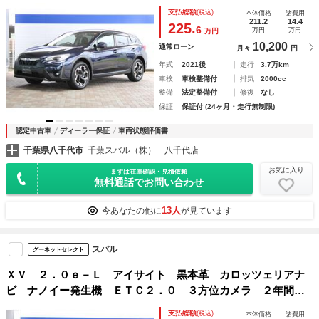
制限保証 アイサイトＶｅｒ３ 衝突回避ブレーキ 全車速追
支払総額
(税込)
本体価格
諸費用
尾式クルーズコントロール 車線中央維持機能 側後方警戒シ
211.2
14.4
225.
6
万円
万円
万円
ステム 後退時ブレーキアシスト
10,200
通常ローン
月々
円
年式
2021後
走行
3.7万km
車検
車検整備付
排気
2000cc
整備
法定整備付
修復
なし
保証
保証付 (24ヶ月・走行無制限)
認定中古車
ディーラー保証
車両状態評価書
千葉県八千代市
千葉スバル（株） 八千代店
お気に入り
まずは在庫確認・見積依頼
無料通話でお問い合わせ
13人
今あなたの他に
が見ています
スバル
グーネットセレクト
ＸＶ ２．０ｅ－Ｌ アイサイト 黒本革 カロッツェリアナ
ビ ナノイー発生機 ＥＴＣ２．０ ３方位カメラ ２年間走
行距離無制限保証 アイサイトＶｅｒ３ 衝突回避ブレーキ
支払総額
(税込)
本体価格
諸費用