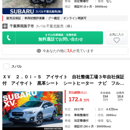
整備
法定整備付
修復
なし
保証
保証付 (3ヶ月・3000km)
販売店保証
車両状態評価書
グー鑑定
オンライン商談可
千葉県我孫子市
スバル千葉北販売（株）
お気に入り
まずは在庫確認・見積依頼
無料通話でお問い合わせ
3人
今あなたの他に
が見ています
スバル
ＸＶ ２．０ｉ－Ｓ アイサイト 自社整備工場３年自社保証
付 アイサイト 黒革シート シートヒーター ナビ フルセ
グＴＶ バックカメラ ＥＴＣ クルーズコントロール 純正
支払総額
(税込)
本体価格
諸費用
アルミホイール バッテリー新品交換 車内クリーニング済
154
18.6
172.
6
万円
万円
万円
年式
2017年
走行
4.9万km
車検
車検整備付
排気
2000cc
整備
法定整備付
修復
なし
保証
保証付 (36ヶ月・30000km)