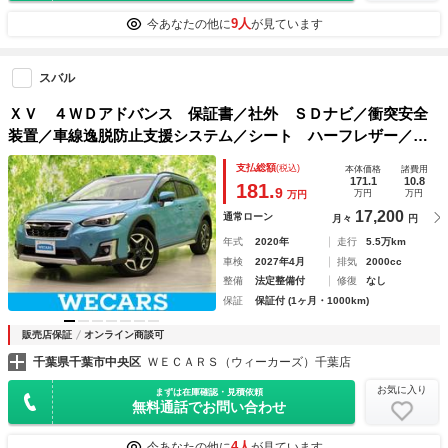
9人
今あなたの他に
が見ています
スバル
ＸＶ ４ＷＤアドバンス 保証書／社外 ＳＤナビ／衝突安全
装置／車線逸脱防止支援システム／シート ハーフレザー／ヘ
ッドランプ ＬＥＤ／ＥＴＣ／ＥＢＤ付ＡＢＳ／横滑り防止装
支払総額
(税込)
本体価格
諸費用
置／アイドリングストップ／アイサイトＸ（スバル新型）
171.1
10.8
181.
9
万円
万円
万円
17,200
通常ローン
月々
円
年式
2020年
走行
5.5万km
車検
2027年4月
排気
2000cc
整備
法定整備付
修復
なし
保証
保証付 (1ヶ月・1000km)
販売店保証
オンライン商談可
千葉県千葉市中央区
ＷＥＣＡＲＳ（ウィーカーズ）千葉店
お気に入り
まずは在庫確認・見積依頼
無料通話でお問い合わせ
4人
今あなたの他に
が見ています