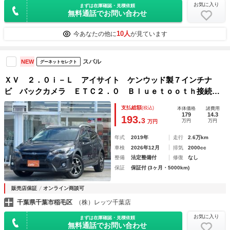
お気に入り
まずは在庫確認・見積依頼
無料通話でお問い合わせ
10人
今あなたの他に
が見ています
スバル
NEW
グーネットセレクト
ＸＶ ２．０ｉ－Ｌ アイサイト ケンウッド製７インチナ
ビ バックカメラ ＥＴＣ２．０ Ｂｌｕｅｔｏｏｔｈ接続
ＬＥＤヘッドライト ルーフレール クリアビューパック ワ
支払総額
(税込)
本体価格
諸費用
ンオーナー 禁煙車ブラインドスポットモニター クルーズコ
179
14.3
193.
3
万円
万円
万円
ントロール
年式
2019年
走行
2.6万km
車検
2026年12月
排気
2000cc
整備
法定整備付
修復
なし
保証
保証付 (3ヶ月・5000km)
販売店保証
オンライン商談可
千葉県千葉市稲毛区
（株）レッツ千葉店
お気に入り
まずは在庫確認・見積依頼
無料通話でお問い合わせ