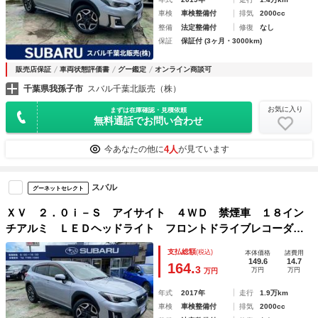
車検
車検整備付
排気
2000cc
整備
法定整備付
修復
なし
保証
保証付 (3ヶ月・3000km)
販売店保証
車両状態評価書
グー鑑定
オンライン商談可
千葉県我孫子市
スバル千葉北販売（株）
お気に入り
まずは在庫確認・見積依頼
無料通話でお問い合わせ
4人
今あなたの他に
が見ています
スバル
グーネットセレクト
ＸＶ ２．０ｉ－Ｓ アイサイト ４ＷＤ 禁煙車 １８イン
チアルミ ＬＥＤヘッドライト フロントドライブレコーダ
ー バックカメラ スマートキー パワーシート ナビ フル
支払総額
(税込)
本体価格
諸費用
セグＴＶ Ｂｌｕｅｔｏｏｔｈ接続 ＥＴＣ プッシュスター
149.6
14.7
164.
3
万円
万円
万円
ト
年式
2017年
走行
1.9万km
車検
車検整備付
排気
2000cc