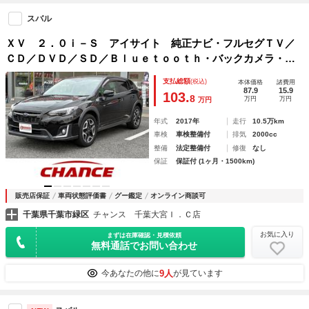
スバル
ＸＶ ２．０ｉ－Ｓ アイサイト 純正ナビ・フルセグＴＶ／
ＣＤ／ＤＶＤ／ＳＤ／Ｂｌｕｅｔｏｏｔｈ・バックカメラ・Ｅ
ＴＣ・スマートキー・プッシュスタート・純正１８インチアル
支払総額
(税込)
本体価格
諸費用
ミ・クルーズコントロール・アイサイト・ＬＥＤヘッドライト
87.9
15.9
103.
8
万円
万円
万円
年式
2017年
走行
10.5万km
車検
車検整備付
排気
2000cc
整備
法定整備付
修復
なし
保証
保証付 (1ヶ月・1500km)
販売店保証
車両状態評価書
グー鑑定
オンライン商談可
千葉県千葉市緑区
チャンス 千葉大宮Ｉ．Ｃ店
お気に入り
まずは在庫確認・見積依頼
無料通話でお問い合わせ
9人
今あなたの他に
が見ています