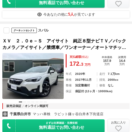
無料通話でお問い合わせ
5人
今あなたの他に
が見ています
スバル
グーネットセレクト
ＸＶ ２．０ｅ－Ｓ アイサイト 純正８型ナビＴＶ／バック
カメラ／アイサイト／禁煙車／ワンオーナー／オートマチック
ハイビーム／レーダークルーズ／ＬＥＤヘッドライト／ドライ
支払総額
(税込)
本体価格
諸費用
ブレコーダー／ＥＴＣ／ＴＶキット
157.9
14.4
172.
3
万円
万円
万円
年式
2020年
走行
7.1万km
車検
2027年11月
排気
2000cc
整備
法定整備付
修復
なし
保証
保証付 (12ヶ月・10000km)
販売店保証
オンライン商談可
千葉県白井市
マッハ車検 ラビット鎌ヶ谷白井木下街道店
お気に入り
まずは在庫確認・見積依頼
無料通話でお問い合わせ