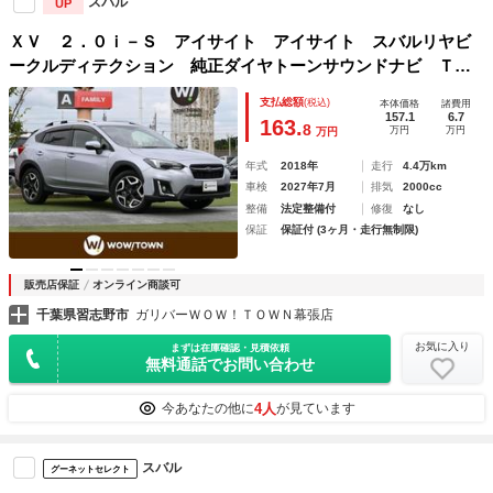
スバル
UP
ＸＶ ２．０ｉ－Ｓ アイサイト アイサイト スバルリヤビ
ークルディテクション 純正ダイヤトーンサウンドナビ Ｔ
Ｖ ＤＶＤ／ＣＤ Ｂｌｕｅｔｏｏｔｈ ＳＲＨ ＥＴＣ Ｌ
支払総額
(税込)
本体価格
諸費用
ＥＤヘッドライト １８インチアルミホイール フォグライ
157.1
6.7
163.
8
万円
万円
万円
ト ４ＷＤ
年式
2018年
走行
4.4万km
車検
2027年7月
排気
2000cc
整備
法定整備付
修復
なし
保証
保証付 (3ヶ月・走行無制限)
販売店保証
オンライン商談可
千葉県習志野市
ガリバーＷＯＷ！ＴＯＷＮ幕張店
お気に入り
まずは在庫確認・見積依頼
無料通話でお問い合わせ
4人
今あなたの他に
が見ています
スバル
グーネットセレクト