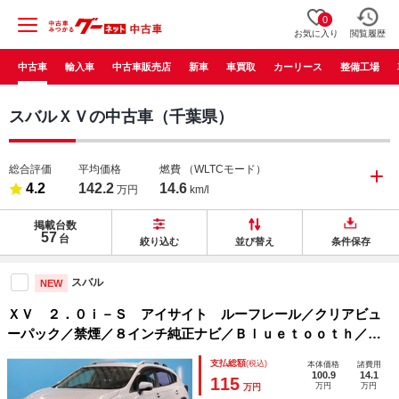
0
お気に入り
閲覧履歴
中古車
輸入車
中古車販売店
新車
車買取
カーリース
整備工場
スバルＸＶの中古車（千葉県）
総合評価
平均価格
燃費
（WLTCモード）
4.2
142.2
14.6
万円
km/l
掲載台数
57
台
絞り込む
並び替え
条件保存
スバル
NEW
ＸＶ ２．０ｉ－Ｓ アイサイト ルーフレール／クリアビュ
ーパック／禁煙／８インチ純正ナビ／Ｂｌｕｅｔｏｏｔｈ／フ
ルセグ／Ｂカメラ／アイサイトＶｅｒ３／Ｘ－ＭＯＤＥ／アダ
支払総額
(税込)
本体価格
諸費用
プティブクルーズコントロール／ＥＴＣ２．０／ＬＥＤヘッド
100.9
14.1
115
万円
万円
万円
ライト