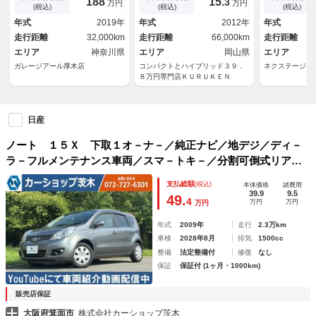
188
15.
3
万円
万円
クカメラ ＥＴＣ ドライブレ
リジェントキー プッシュスタ
ｈ再生 純正
(税込)
(税込)
(税込)
コーダー レーダー探知機
ート 電動格納ドアミラー ハ
ミ エマージ
年式
2019年
年式
2012年
年式
ーフレザーシート ＥＴＣ
キ コーナー
走行距離
32,000km
走行距離
66,000km
走行距離
エリア
神奈川県
エリア
岡山県
エリア
ガレージアール厚木店
コンパクトとハイブリッド３９．
ネクステージ 
８万円専門店ＫＵＲＵＫＥＮ
日産
ノート １５Ｘ 下取１オ－ナ－／純正ナビ／地デジ／ディ－
ラ－フルメンテナンス車両／スマ－トキ－／分割可倒式リアシ
－ト／屋根付車庫保管／禁煙車／プライバシーガラス／ブラッ
支払総額
(税込)
本体価格
諸費用
クジャージ起毛シート／運転席シートリフター付
39.9
9.5
49.
4
万円
万円
万円
年式
2009年
走行
2.3万km
車検
2028年8月
排気
1500cc
整備
法定整備付
修復
なし
保証
保証付 (1ヶ月・1000km)
販売店保証
大阪府箕面市
株式会社カーショップ茨木