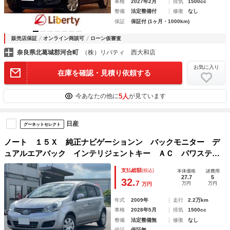
車検
2027年2月
排気
1500cc
整備
法定整備付
修復
なし
保証
保証付 (1ヶ月・1000km)
販売店保証
オンライン商談可
ローン仮審査
奈良県北葛城郡河合町
（株）リバティ 西大和店
お気に入り
在庫を確認・見積り依頼する
5人
今あなたの他に
が見ています
日産
グーネットセレクト
ノート １５Ｘ 純正ナビゲーションン バックモニター デ
ュアルエアバック インテリジェントキー ＡＣ パワステ
キーレスエントリーシステム パワーウィンド ＡＢＳ 衝突
支払総額
(税込)
本体価格
諸費用
安全ボディ 盗難防止システム 運転席エアバック
27.7
5
32.
7
万円
万円
万円
年式
2009年
走行
2.2万km
車検
2028年5月
排気
1500cc
整備
法定整備無
修復
なし
保証
保証無