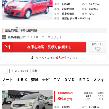
年式
2008年
走行
10.0万km
車検
2028年8月
排気
1500cc
整備
法定整備付
修復
なし
保証
保証付 (6ヶ月・6000km)
販売店保証
車両状態評価書
広島県福山市
ＳＰＩＲＩＴ スピリット
お気に入り
在庫を確認・見積り依頼する
6人
今あなたの他に
が見ています
日産
グーネットセレクト
ノート １５Ｘ 禁煙 ナビ ＴＶ ＤＶＤ ＥＴＣ スマキ
ー
支払総額
(税込)
本体価格
諸費用
26.3
10.5
36.
8
万円
万円
万円
年式
2009年
走行
5.7万km