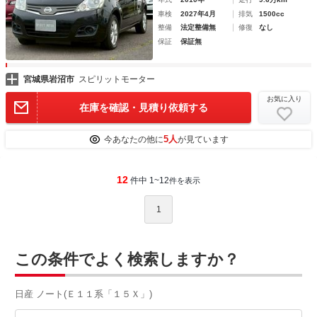
車検
2027年4月
排気
1500cc
整備
法定整備無
修復
なし
保証
保証無
宮城県岩沼市
スピリットモーター
お気に入り
在庫を確認・見積り依頼する
5人
今あなたの他に
が見ています
12
件中 1~12
件を表示
1
この条件でよく検索しますか？
日産 ノート(Ｅ１１系「１５Ｘ」)