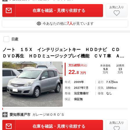
お気に入り
在庫を確認・見積り依頼する
7人
今あなたの他に
が見ています
日産
ノート １５Ｘ インテリジェントキー ＨＤＤナビ ＣＤ
ＤＶＤ再生 ＨＤＤミュージックプレイ機能 ＣＶＴ車 ＡＢ
Ｓ エアコン ワンオーナー 電動格納ミラー 盗難防止シス
支払総額
(税込)
本体価格
諸費用
テム 衝突安全ボディ
9.8
13
22.
8
万円
万円
万円
年式
2009年
走行
7.5万km
車検
2027年7月
排気
1500cc
整備
法定整備付
修復
なし
保証
保証無
愛知県瀬戸市
ガレージＭＯＲＯ’Ｓ
お気に入り
在庫を確認・見積り依頼する