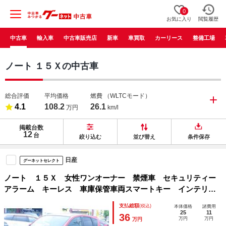
0
お気に入り
閲覧履歴
中古車
輸入車
中古車販売店
新車
車買取
カーリース
整備工場
ノート １５Ｘの中古車
総合評価
平均価格
燃費
（WLTCモード）
4.1
108.2
26.1
万円
km/l
掲載台数
12
台
絞り込む
並び替え
条件保存
日産
グーネットセレクト
ノート １５Ｘ 女性ワンオーナー 禁煙車 セキュリティー
アラーム キーレス 車庫保管車両スマートキー インテリジ
ェントキー ＡＢＳ エアバッグ 盗難防止システム キーフ
支払総額
(税込)
本体価格
諸費用
リー パワーウインドウ パワステ 衝突安全ボディ
25
11
36
万円
万円
万円