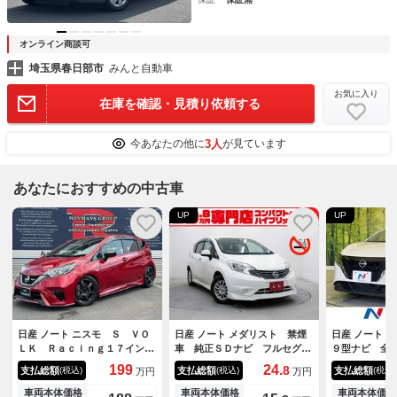
オンライン商談可
埼玉県春日部市
みんと自動車
お気に入り
在庫を確認・見積り依頼する
3人
今あなたの他に
が見ています
あなたにおすすめの中古車
UP
UP
日産 ノート ニスモ Ｓ ＶＯ
日産 ノート メダリスト 禁煙
日産 ノート 
ＬＫ Ｒａｃｉｎｇ１７インチ
車 純正ＳＤナビ フルセグＴ
９型ナビ 全
ＡＷ 社外Ｆブレーキキャリパ
Ｖ Ｂｌｕｅｔｏｏｔｈ ＣＤ
レコ ＥＴＣ
199
24.
8
支払総額
支払総額
支払総額
(税込)
(税込)
(税込)
万円
万円
ー ＴＥＩＮ車高調 社外ウィ
／ＤＶＤ アラウンドビューモ
デジタルイン
ング ＥＸＡＳマフラー バッ
ニター バックカメラ インテ
パイロット 
車両本体価格
車両本体価格
車両本体価格