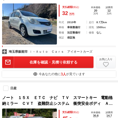
支払総額
(税込)
本体価格
諸費用
20
12
32
万円
万円
万円
年式
2010年
走行
8.7万km
車検
車検整備付
排気
1500cc
整備
法定整備付
修復
なし
保証
保証無
埼玉県飯能市
ｉ－Ａｕｔｏ Ｃａｒｓ アイオートカーズ
お気に入り
在庫を確認・見積り依頼する
3人
今あなたの他に
が見ています
日産
ノート １５Ｘ ＥＴＣ ナビ ＴＶ スマートキー 電動格
納ミラー ＣＶＴ 盗難防止システム 衝突安全ボディ ＡＢ
Ｓ ＣＤ ＵＳＢ エアコン パワーステアリング パワーウ
支払総額
(税込)
本体価格
諸費用
ィンドウ 運転席エアバッグ 助手席エアバッグ
30.8
14.7