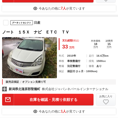
7人
今あなたの他に
が見ています
日産
グーネットセレクト
ノート １５Ｘ ナビ ＥＴＣ ＴＶ
支払総額
(税込)
本体価格
諸費用
18
15
33
万円
万円
万円
年式
2010年
走行
16.6万km
車検
車検整備付
排気
1500cc
整備
法定整備付
修復
あり
保証
保証付 (1ヶ月・1000km)
販売店保証
オプション見積り可
新潟県北蒲原郡聖籠町
株式会社ジャパンネパールインターナショナル
お気に入り
在庫を確認・見積り依頼する
1人
今あなたの他に
が見ています