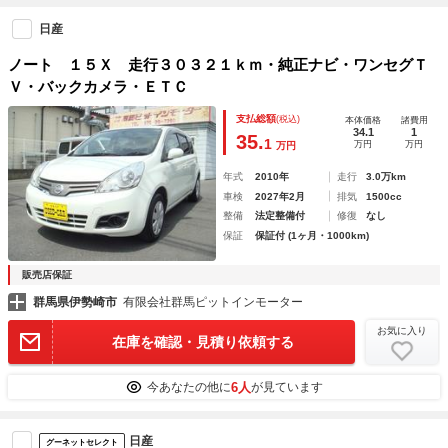
日産
ノート １５Ｘ 走行３０３２１ｋｍ・純正ナビ・ワンセグＴ
Ｖ・バックカメラ・ＥＴＣ
支払総額
(税込)
本体価格
諸費用
34.1
1
35.
1
万円
万円
万円
年式
2010年
走行
3.0万km
車検
2027年2月
排気
1500cc
整備
法定整備付
修復
なし
保証
保証付 (1ヶ月・1000km)
販売店保証
群馬県伊勢崎市
有限会社群馬ピットインモーター
お気に入り
在庫を確認・見積り依頼する
6人
今あなたの他に
が見ています
日産
グーネットセレクト