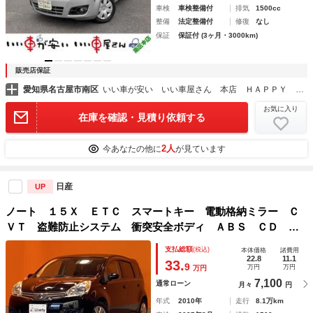
車検
車検整備付
排気
1500cc
整備
法定整備付
修復
なし
保証
保証付 (3ヶ月・3000km)
販売店保証
愛知県名古屋市南区
いい車が安い いい車屋さん 本店 ＨＡＰＰＹ ＳＭＩＬＥ
お気に入り
在庫を確認・見積り依頼する
2人
今あなたの他に
が見ています
日産
UP
ノート １５Ｘ ＥＴＣ スマートキー 電動格納ミラー Ｃ
ＶＴ 盗難防止システム 衝突安全ボディ ＡＢＳ ＣＤ エ
アコン パワーステアリング パワーウィンドウ
支払総額
(税込)
本体価格
諸費用
22.8
11.1
33.
9
万円
万円
万円
7,100
通常ローン
月々
円
年式
2010年
走行
8.1万km