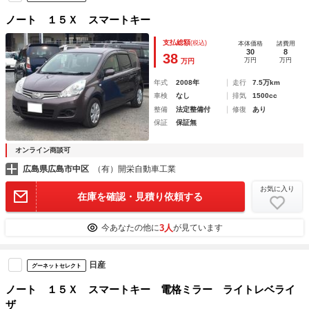
ノート １５Ｘ スマートキー
支払総額
(税込)
本体価格
諸費用
30
8
38
万円
万円
万円
年式
2008年
走行
7.5万km
車検
なし
排気
1500cc
整備
法定整備付
修復
あり
保証
保証無
オンライン商談可
広島県広島市中区
（有）開栄自動車工業
お気に入り
在庫を確認・見積り依頼する
3人
今あなたの他に
が見ています
日産
グーネットセレクト
ノート １５Ｘ スマートキー 電格ミラー ライトレベライ
ザ