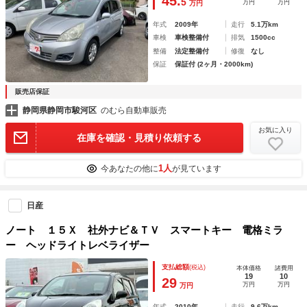
45.
5
万円
万円
万円
年式
2009年
走行
5.1万km
車検
車検整備付
排気
1500cc
整備
法定整備付
修復
なし
保証
保証付 (2ヶ月・2000km)
販売店保証
静岡県静岡市駿河区
のむら自動車販売
お気に入り
在庫を確認・見積り依頼する
1人
今あなたの他に
が見ています
日産
ノート １５Ｘ 社外ナビ＆ＴＶ スマートキー 電格ミラ
ー ヘッドライトレベライザー
支払総額
(税込)
本体価格
諸費用
19
10
29
万円
万円
万円
年式
2010年
走行
9.6万km