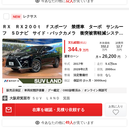
32人
今あなたの他に
が見ています
レクサス
NEW
ＲＸ ＲＸ２００ｔ Ｆスポーツ 禁煙車 ターボ サンルー
フ ＳＤナビ サイド・バックカメラ 衝突被害軽減システ
ム レーダークルーズ 電動リアゲート レザーシート 前席
支払総額
(税込)
本体価格
諸費用
シートエアコン ドラレコ スマートキー ＬＥＤヘッド
332.2
12.7
344.
9
万円
万円
万円
26,200
通常ローン
月々
円
年式
2017年
走行
5.4万km
車検
2028年2月
排気
2000cc
整備
法定整備付
修復
なし
保証
保証付 (3ヶ月・3000km)
販売店保証
車両状態評価書
グー鑑定
OBD診断済み
オンライン商談可
大阪府箕面市
ＳＵＶ ＬＡＮＤ 箕面
お気に入り
在庫を確認・見積り依頼する
49人
今あなたの他に
が見ています