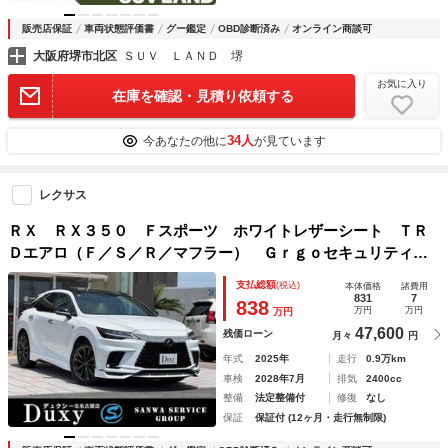
販売店保証
車両状態評価書
グー鑑定
OBD診断済み
オンライン商談可
大阪府堺市北区
ＳＵＶ ＬＡＮＤ 堺
お気に入り
在庫を確認・見積り依頼する
34人
今あなたの他に
が見ています
レクサス
ＲＸ ＲＸ３５０ Ｆスポーツ ホワイトレザーシート ＴＲ
Ｄエアロ（Ｆ／Ｓ／Ｒ／マフラー） Ｇｒｇｏセキュリティ
パノラマルーフ デジタルミラー 前後方ドライブレコーダ
支払総額
(税込)
本体価格
諸費用
ー 輻射ヒーター後席電動シート 寒冷地仕様 パノラマビュ
831
7
838
万円
万円
万円
ー
47,600
残価ローン
月々
円
年式
2025年
走行
0.9万km
車検
2028年7月
排気
2400cc
整備
法定整備付
修復
なし
保証
保証付 (12ヶ月・走行無制限)