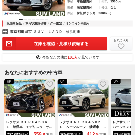
車検
車検整備付
排気
3500cc
整備
法定整備付
修復
なし
保証
保証付 (3ヶ月・3000km)
販売店保証
車両状態評価書
グー鑑定
オンライン商談可
東京都町田市
ＳＵＶ ＬＡＮＤ 横浜町田
お気に入り
在庫を確認・見積り依頼する
101人
今あなたの他に
が見ています
あなたにおすすめの中古車
UP
UP
UP
レクサス ＲＸ ＲＸ４５０ｈ
レクサス ＲＸ ＲＸ４５０ｈ
レクサス Ｒ
Ｌ 禁煙車 モデリスタ サン
Ｌ ムーンルーフ 禁煙車 １
バージョンＬ
ルーフ ６人 茶革 １２型ナ
２．３インチナビ パノラミッ
ワイト内装 
559.
412.
9
9
支払総額
支払総額
支払総額
(税込)
(税込)
(税込)
万円
万円