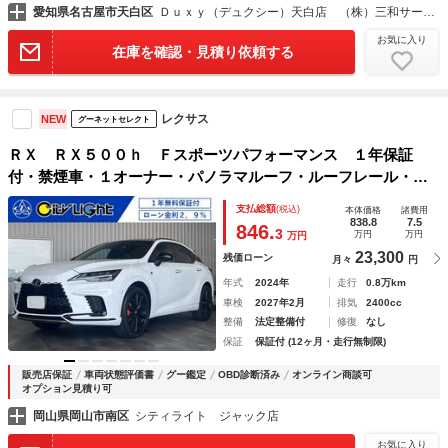
愛知県名古屋市天白区
Ｄｕｘｙ（デュクシー）天白店 （株）三和サービス
お気に入り
在庫を確認・見積り依頼する
レクサス
NEW
グーネットセレクト
ＲＸ ＲＸ５００ｈ Ｆスポーツパフォーマンス １年保証
付・禁煙車・１オーナー・パノラマルーフ・ルーフレール・オ
レンジブレーキキャリパー・新品タイヤ・ナビ・ＴＶ・Ｂｌｕ
支払総額
(税込)
本体価格
諸費用
ｅｔｏｏｔｈ・パノラミックビューモニター・レクサスチーム
838.8
7.5
846.
3
万円
万円
万円
メイト・赤黒レザーシート
23,300
残価ローン
月々
円
年式
2024年
走行
0.8万km
車検
2027年2月
排気
2400cc
整備
法定整備付
修復
なし
保証
保証付 (12ヶ月・走行無制限)
販売店保証
車両状態評価書
グー鑑定
OBD診断済み
オンライン商談可
オプション見積り可
岡山県岡山市南区
シティライト ジャック店
お気に入り