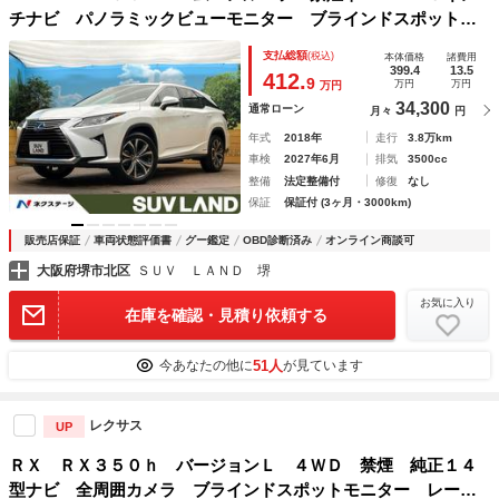
チナビ パノラミックビューモニター ブラインドスポットモ
ニター ドライブレコーダー フルセグ 三眼ＬＥＤヘッドラ
支払総額
(税込)
本体価格
諸費用
イト アクセサリーコンセント シートベンチレーション
399.4
13.5
412.
9
万円
万円
万円
34,300
通常ローン
月々
円
年式
2018年
走行
3.8万km
車検
2027年6月
排気
3500cc
整備
法定整備付
修復
なし
保証
保証付 (3ヶ月・3000km)
販売店保証
車両状態評価書
グー鑑定
OBD診断済み
オンライン商談可
大阪府堺市北区
ＳＵＶ ＬＡＮＤ 堺
お気に入り
在庫を確認・見積り依頼する
51人
今あなたの他に
が見ています
レクサス
UP
ＲＸ ＲＸ３５０ｈ バージョンＬ ４ＷＤ 禁煙 純正１４
型ナビ 全周囲カメラ ブラインドスポットモニター レーダ