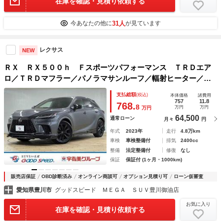
在庫を確認・見積り依頼する
31人
今あなたの他に
が見ています
レクサス
NEW
ＲＸ ＲＸ５００ｈ Ｆスポーツパフォーマンス ＴＲＤエア
ロ／ＴＲＤマフラー／パノラマサンルーフ／輻射ヒーター／デ
ジタルインナーミラー／ブラインドスポットモニター／レーダ
支払総額
(税込)
本体価格
諸費用
ークルーズコントロール／シートクーラー／シートヒーター／
757
11.8
768.
8
万円
万円
万円
ワイヤレス充電
64,500
通常ローン
月々
円
年式
2023年
走行
4.8万km
車検
車検整備付
排気
2400cc
整備
法定整備付
修復
なし
保証
保証付 (1ヶ月・1000km)
販売店保証
OBD診断済み
オンライン商談可
オプション見積り可
ローン仮審査
愛知県豊川市
グッドスピード ＭＥＧＡ ＳＵＶ豊川御油店
お気に入り
在庫を確認・見積り依頼する