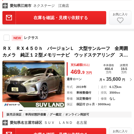
愛知県江南市
ネクステージ 江南店
お気に入り
在庫を確認・見積り依頼する
レクサス
NEW
ＲＸ ＲＸ４５０ｈ バージョンＬ 大型サンルーフ 全周囲
カメラ 純正１２型メモリーナビ ウッドステアリング ステ
アリングヒーター レーダークルーズコントロール ヘッドア
支払総額
(税込)
本体価格
諸費用
ップディスプレイ ドライブレコーダー パワーバックドア
450.4
19.5
469.
9
万円
万円
万円
35,600
通常ローン
月々
円
年式
2019年
走行
6.1万km
車検
車検整備付
排気
3500cc
整備
法定整備付
修復
なし
保証
保証付 (3ヶ月・3000km)
販売店保証
車両状態評価書
グー鑑定
オンライン商談可
愛知県名古屋市緑区
ＳＵＶ ＬＡＮＤ 名古屋
お気に入り