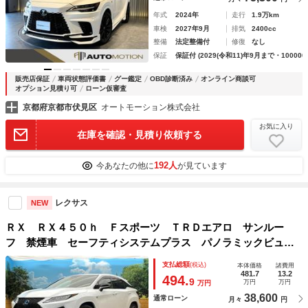
年式
2024年
走行
1.9万km
車検
2027年9月
排気
2400cc
整備
法定整備付
修復
なし
保証
保証付 (2029(令和11)年9月まで・100000
販売店保証
車両状態評価書
グー鑑定
OBD診断済み
オンライン商談可
オプション見積り可
ローン仮審査
京都府京都市伏見区
オートモーション株式会社
お気に入り
在庫を確認・見積り依頼する
192人
今あなたの他に
が見ています
レクサス
NEW
ＲＸ ＲＸ４５０ｈ Ｆスポーツ ＴＲＤエアロ サンルー
フ 禁煙車 セーフティシステムプラス パノラミックビュー
モニター 純正１２．３インチナビ シートベンチレーショ
支払総額
(税込)
本体価格
諸費用
ン 三眼ＬＥＤヘッド 赤革シート カラーヘッドアップディ
481.7
13.2
494.
9
万円
万円
万円
スプレイ
38,600
通常ローン
月々
円