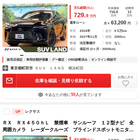
ークルーズ デジタルミラー 電動リアゲート 黒革 シート
支払総額
(税込)
本体価格
諸費用
ベンチレーション 三眼ＬＥＤヘッド 純正２１インチアル
716.9
13
729.
9
万円
万円
万円
ミ ＥＴＣ
63,200
通常ローン
月々
円
年式
2024年
走行
0.5万km
車検
2027年11月
排気
2500cc
整備
法定整備付
修復
なし
保証
保証付 (3ヶ月・3000km)
販売店保証
車両状態評価書
グー鑑定
OBD診断済み
オンライン商談可
東京都町田市
ＳＵＶ ＬＡＮＤ 横浜町田
お気に入り
在庫を確認・見積り依頼する
55人
今あなたの他に
が見ています
レクサス
UP
ＲＸ ＲＸ４５０ｈＬ 禁煙車 サンルーフ １２型ナビ 全
周囲カメラ レーダークルーズ ブラインドスポットモニタ
ー 茶革 ベンチレーション メモリーシート ステアリング
支払総額
(税込)