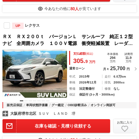
80人
今あなたの他に
が見ています
レクサス
UP
ＲＸ ＲＸ２００ｔ バージョンＬ サンルーフ 純正１２型
ナビ 全周囲カメラ １００Ｖ電源 衝突軽減装置 レーダー
クルーズ 禁煙車 電動リアゲート レザーシート 全席シー
支払総額
(税込)
本体価格
諸費用
トヒーター 前席シートエアコン ドラレコ コーナーセンサ
294
11.9
305.
9
万円
万円
万円
ー
25,700
通常ローン
月々
円
年式
2015年
走行
6.0万km
車検
2026年12月
排気
2000cc
整備
法定整備付
修復
なし
保証
保証付 (3ヶ月・3000km)
販売店保証
車両状態評価書
グー鑑定
OBD診断済み
オンライン商談可
大阪府堺市北区
ＳＵＶ ＬＡＮＤ 堺
お気に入り
在庫を確認・見積り依頼する