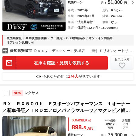
51,000
残価ローン
月々
円
年式
2025年
走行
0.5万km
車検
2028年12月
排気
2400cc
整備
法定整備付
修復
なし
保証
保証付 (12ヶ月・150000km)
販売店保証
車両状態評価書
グー鑑定
OBD診断済み
オンライン商談可
オプション見積り可
愛知県安城市
Ｄｕｘｙ（デュクシー）安城店 （株）ミリオンオートサービス
お気に入り
在庫を確認・見積り依頼する
174人
今あなたの他に
が見ています
レクサス
NEW
ＲＸ ＲＸ５００ｈ Ｆスポーツパフォーマンス １オーナー
／新車保証／ＴＲＤエアロ／パノラマルーフ／マクレビ／輻射
ヒーター／オレンジキャリパー／ブラックルーフレール／ＩＴ
支払総額
(税込)
本体価格
諸費用
Ｓコネクト／シートヒーター／ベンチレーション／後席電動リ
892.2
6.3
898.
5
万円
万円
万円
クライニング
75,300
通常ローン
月々
円