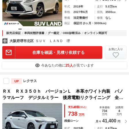
年式
2018年
走行
5.0万km
車検
2027年6月
排気
3500cc
整備
法定整備付
修復
なし
保証
保証付 (3ヶ月・3000km)
販売店保証
車両状態評価書
グー鑑定
OBD診断済み
オンライン商談可
大阪府堺市北区
ＳＵＶ ＬＡＮＤ 堺
お気に入り
在庫を確認・見積り依頼する
25人
今あなたの他に
が見ています
レクサス
UP
ＲＸ ＲＸ３５０ｈ バージョンＬ 本革ホワイト内装 パノ
ラマルーフ デジタルミラー 後席電動リクライニング 全席
シートヒーター＆ベンチレーション アドバンストパーク＆ド
支払総額
(税込)
本体価格
諸費用
ライブ ＨＤＭＩ入力端子 ＡＣ１００Ｖ シートメモリ 純
734
4
738
万円
万円
万円
正２１ＡＷ
41,400
残価ローン
月々
円
年式
2025年
走行
0.6万km