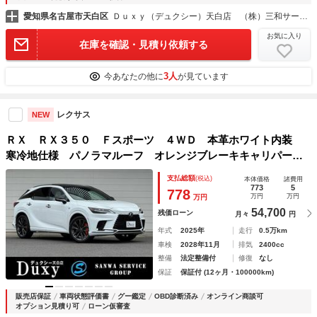
愛知県名古屋市天白区
Ｄｕｘｙ（デュクシー）天白店 （株）三和サービス
お気に入り
在庫を確認・見積り依頼する
3人
今あなたの他に
が見ています
レクサス
NEW
ＲＸ ＲＸ３５０ Ｆスポーツ ４ＷＤ 本革ホワイト内装
寒冷地仕様 パノラマルーフ オレンジブレーキキャリパー
デジタルインナーミラー シートヒーター＆ベンチレーショ
支払総額
(税込)
本体価格
諸費用
ン ヘッドアップディスプレイ レクサスチームメイト 純正
773
5
778
万円
万円
万円
２１ＡＷ
54,700
残価ローン
月々
円
年式
2025年
走行
0.5万km
車検
2028年11月
排気
2400cc
整備
法定整備付
修復
なし
保証
保証付 (12ヶ月・100000km)
販売店保証
車両状態評価書
グー鑑定
OBD診断済み
オンライン商談可
オプション見積り可
ローン仮審査