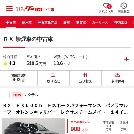
0
お気に入り
閲覧履歴
中古車
輸入車
中古車販売店
新車
車買取
カーリース
整備工場
ＲＸ 禁煙車の中古車
総合評価
平均価格
燃費
（WLTCモード）
4.3
519.5
13.6
万円
km/l
掲載台数
603
台
絞り込む
並び替え
条件保存
レクサス
NEW
ＲＸ ＲＸ５００ｈ Ｆスポーツパフォーマンス パノラマル
ーフ オレンジキャリパー レクサスチームメイト １４イン
チディスプレイ 全周囲モニター ＢＳＭ カラーヘッドアッ
支払総額
(税込)
本体価格
諸費用
プディスプレイ デジタルインナーミラー 前後列シートヒー
901
7
908
万円
万円
万円
ター＆ベンチレーション