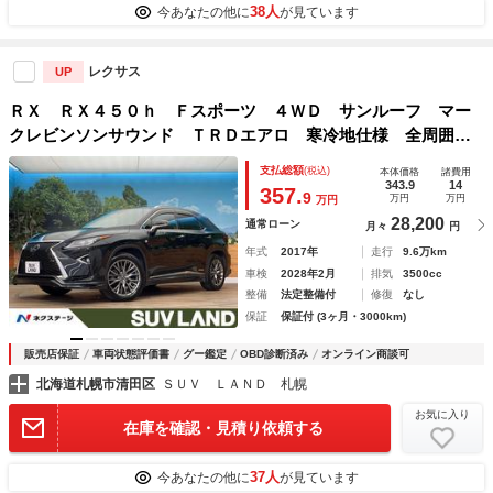
38人
今あなたの他に
が見ています
レクサス
UP
ＲＸ ＲＸ４５０ｈ Ｆスポーツ ４ＷＤ サンルーフ マー
クレビンソンサウンド ＴＲＤエアロ 寒冷地仕様 全周囲カ
メラ １２．３インチ純正ナビ ブラインドスポットモニタ
支払総額
(税込)
本体価格
諸費用
ー レーダークルーズ シートベンチレーション ステアリン
343.9
14
357.
9
万円
万円
万円
グヒーター
28,200
通常ローン
月々
円
年式
2017年
走行
9.6万km
車検
2028年2月
排気
3500cc
整備
法定整備付
修復
なし
保証
保証付 (3ヶ月・3000km)
販売店保証
車両状態評価書
グー鑑定
OBD診断済み
オンライン商談可
北海道札幌市清田区
ＳＵＶ ＬＡＮＤ 札幌
お気に入り
在庫を確認・見積り依頼する
37人
今あなたの他に
が見ています