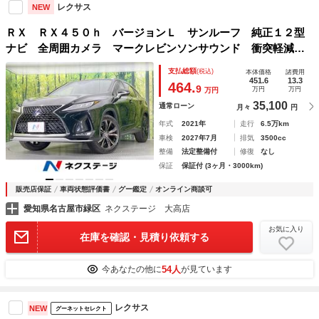
レクサス
NEW
ＲＸ ＲＸ４５０ｈ バージョンＬ サンルーフ 純正１２型
ナビ 全周囲カメラ マークレビンソンサウンド 衝突軽減装
置 レーダークルーズ 禁煙車 電動リアゲート レザーシー
支払総額
(税込)
本体価格
諸費用
ト シートベンチレーション コーナーセンサー
451.6
13.3
464.
9
万円
万円
万円
35,100
通常ローン
月々
円
年式
2021年
走行
6.5万km
車検
2027年7月
排気
3500cc
整備
法定整備付
修復
なし
保証
保証付 (3ヶ月・3000km)
販売店保証
車両状態評価書
グー鑑定
オンライン商談可
愛知県名古屋市緑区
ネクステージ 大高店
お気に入り
在庫を確認・見積り依頼する
54人
今あなたの他に
が見ています
レクサス
NEW
グーネットセレクト