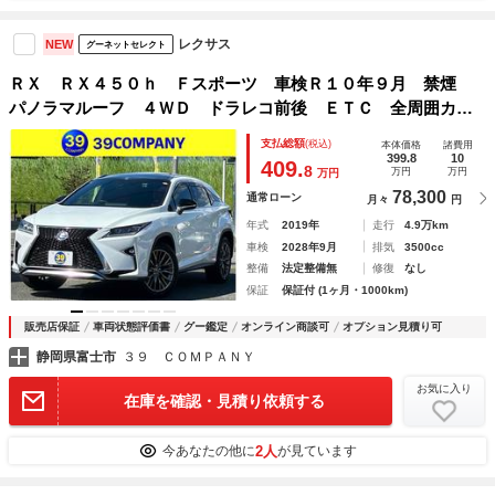
レクサス
NEW
グーネットセレクト
ＲＸ ＲＸ４５０ｈ Ｆスポーツ 車検Ｒ１０年９月 禁煙
パノラマルーフ ４ＷＤ ドラレコ前後 ＥＴＣ 全周囲カメ
ラ シートヒーター・クーラー オートクルコン レーンアシ
支払総額
(税込)
本体価格
諸費用
スト パワーシート 衝突被害軽減 ナビＴＶ オートマハイ
399.8
10
409.
8
万円
万円
万円
ビーム
78,300
通常ローン
月々
円
年式
2019年
走行
4.9万km
車検
2028年9月
排気
3500cc
整備
法定整備無
修復
なし
保証
保証付 (1ヶ月・1000km)
販売店保証
車両状態評価書
グー鑑定
オンライン商談可
オプション見積り可
静岡県富士市
３９ ＣＯＭＰＡＮＹ
お気に入り
在庫を確認・見積り依頼する
2人
今あなたの他に
が見ています