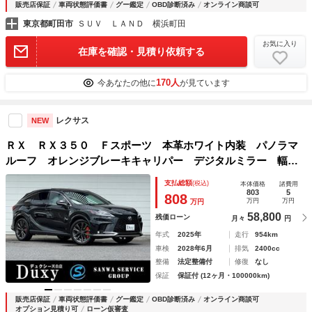
販売店保証
車両状態評価書
グー鑑定
OBD診断済み
オンライン商談可
東京都町田市
ＳＵＶ ＬＡＮＤ 横浜町田
お気に入り
在庫を確認・見積り依頼する
170人
今あなたの他に
が見ています
レクサス
NEW
ＲＸ ＲＸ３５０ Ｆスポーツ 本革ホワイト内装 パノラマ
ルーフ オレンジブレーキキャリパー デジタルミラー 輻射
ヒーター 後席電動リクライニング シートヒーター＆ベンチ
支払総額
(税込)
本体価格
諸費用
レーション アドバンスドライブ＆パーク ドラレコ 純正２
803
5
808
万円
万円
万円
１ＡＷ
58,800
残価ローン
月々
円
年式
2025年
走行
954km
車検
2028年6月
排気
2400cc
整備
法定整備付
修復
なし
保証
保証付 (12ヶ月・100000km)
販売店保証
車両状態評価書
グー鑑定
OBD診断済み
オンライン商談可
オプション見積り可
ローン仮審査