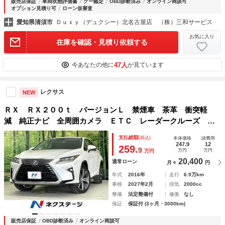
販売店保証
車両状態評価書
グー鑑定
OBD診断済み
オンライン商談可
オプション見積り可
ローン仮審査
愛知県清須市
Ｄｕｘｙ（デュクシー）北名古屋店 （株）三和サービス
お気に入り
在庫を確認・見積り依頼する
47人
今あなたの他に
が見ています
レクサス
NEW
ＲＸ ＲＸ２００ｔ バージョンＬ 禁煙車 茶革 衝突軽
減 純正ナビ 全周囲カメラ ＥＴＣ レーダークルーズ シ
ートエアコン パワーバックドア コーナーセンサー ブライ
支払総額
(税込)
本体価格
諸費用
ンドスポットモニター ステアリングヒーター ヘッドアップ
247.9
12
259.
9
万円
万円
万円
ディスプレイ
20,400
通常ローン
月々
円
年式
2016年
走行
6.9万km
車検
2027年2月
排気
2000cc
整備
法定整備付
修復
なし
保証
保証付 (3ヶ月・3000km)
販売店保証
OBD診断済み
オンライン商談可