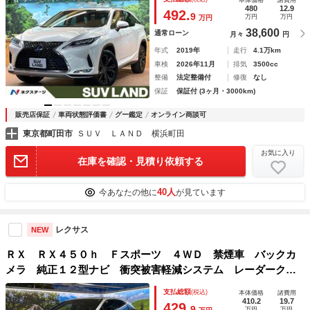
本体価格
諸費用
ヒーター 三眼ＬＥＤヘッド＆フォグ 純正２０インチアルミ
480
12.9
492.
9
万円
万円
万円
38,600
通常ローン
月々
円
年式
2019年
走行
4.1万km
車検
2026年11月
排気
3500cc
整備
法定整備付
修復
なし
保証
保証付 (3ヶ月・3000km)
販売店保証
車両状態評価書
グー鑑定
オンライン商談可
東京都町田市
ＳＵＶ ＬＡＮＤ 横浜町田
お気に入り
在庫を確認・見積り依頼する
40人
今あなたの他に
が見ています
レクサス
NEW
ＲＸ ＲＸ４５０ｈ Ｆスポーツ ４ＷＤ 禁煙車 バックカ
メラ 純正１２型ナビ 衝突被害軽減システム レーダークル
ーズ ブラインドスポットモニター 電動リアゲート 黒革シ
支払総額
(税込)
本体価格
諸費用
ート 前席シートエアコン 後席シートヒーター コーナーセ
410.2
19.7
429.
9
万円
万円