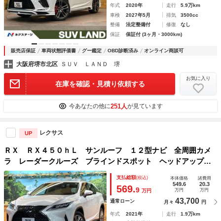
年式
2020年
走行
5.9万km
車検
2027年5月
排気
3500cc
整備
法定整備付
修復
なし
保証
保証付 (3ヶ月・3000km)
販売店保証
車両状態評価書
グー鑑定
OBD診断済み
オンライン商談可
大阪府堺市北区
ＳＵＶ ＬＡＮＤ 堺
お気に入り
在庫を確認・見積り依頼する
251人
今あなたの他に
が見ています
レクサス
UP
ＲＸ ＲＸ４５０ｈＬ サンルーフ １２型ナビ 全周囲カメ
ラ レーダークルーズ ブラインドスポット ヘッドアップデ
ィスプレイ ベンチレーション メモリーシート パワーバッ
支払総額
(税込)
本体価格
諸費用
ク ＬＥＤヘッド 純正２０インチＡＷ ＥＴＣ ドラレコ
549.6
20.3
569.
9
万円
万円
万円
43,700
通常ローン
月々
円
年式
2021年
走行
1.9万km