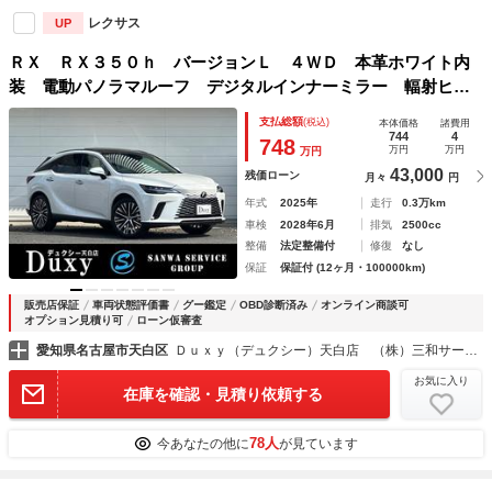
レクサス
UP
ＲＸ ＲＸ３５０ｈ バージョンＬ ４ＷＤ 本革ホワイト内
装 電動パノラマルーフ デジタルインナーミラー 輻射ヒー
ター 後席電動リクライニング 全席シートヒーター＆ベンチ
支払総額
(税込)
本体価格
諸費用
レーション アドバンスドライブ＆パーク ドラレコ前後 純
744
4
748
万円
万円
万円
正２１ＡＷ
43,000
残価ローン
月々
円
年式
2025年
走行
0.3万km
車検
2028年6月
排気
2500cc
整備
法定整備付
修復
なし
保証
保証付 (12ヶ月・100000km)
販売店保証
車両状態評価書
グー鑑定
OBD診断済み
オンライン商談可
オプション見積り可
ローン仮審査
愛知県名古屋市天白区
Ｄｕｘｙ（デュクシー）天白店 （株）三和サービス
お気に入り
在庫を確認・見積り依頼する
78人
今あなたの他に
が見ています