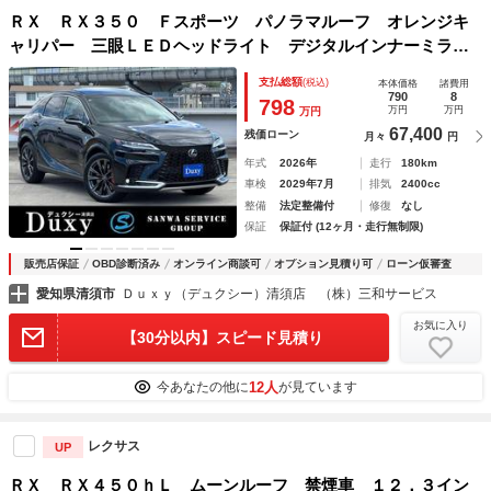
ＲＸ ＲＸ３５０ Ｆスポーツ パノラマルーフ オレンジキ
ャリパー 三眼ＬＥＤヘッドライト デジタルインナーミラ
ー パノラミックビューモニター 寒冷地仕様 ルーフレー
支払総額
(税込)
本体価格
諸費用
ル ブラインドスポットモニター ヘッドアップディスプレ
790
8
798
万円
万円
万円
イ ＥＴＣ
67,400
残価ローン
月々
円
年式
2026年
走行
180km
車検
2029年7月
排気
2400cc
整備
法定整備付
修復
なし
保証
保証付 (12ヶ月・走行無制限)
販売店保証
OBD診断済み
オンライン商談可
オプション見積り可
ローン仮審査
愛知県清須市
Ｄｕｘｙ（デュクシー）清須店 （株）三和サービス
お気に入り
【30分以内】スピード見積り
12人
今あなたの他に
が見ています
レクサス
UP
ＲＸ ＲＸ４５０ｈＬ ムーンルーフ 禁煙車 １２．３イン