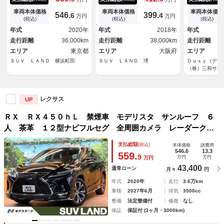
ビフルセグ 全周囲カメラ レ
クビューモニター ブラインド
フ デジタル
ーダークルーズ シートベンチ
スポットモニター ドライブレ
輻射ヒーター
車両本体価格
車両本体価格
車両本体価格
546.
399.
6
4
万円
万円
レーション パワーシート 電
コーダー フルセグ 三眼ＬＥ
イニング 全
(税込)
(税込)
(税込)
動リアゲート ＬＥＤヘッド
Ｄヘッドライト アクセサリー
＆ベンチレー
年式
2020年
年式
2018年
年式
純正２０インチＡＷ ルーフレ
コンセント シートベンチレー
スドライブ＆
走行距離
36,000km
走行距離
38,000km
走行距離
ール
ション
前後 純正２
エリア
東京都
エリア
大阪府
エリア
ＳＵＶ ＬＡＮＤ 横浜町田
ＳＵＶ ＬＡＮＤ 堺
Ｄｕｘｙ（デ
（株）三和サー
レクサス
UP
ＲＸ ＲＸ４５０ｈＬ 禁煙車 モデリスタ サンルーフ ６
人 茶革 １２型ナビフルセグ 全周囲カメラ レーダークル
ーズ シートベンチレーション パワーシート 電動リアゲー
支払総額
(税込)
本体価格
諸費用
ト ＬＥＤヘッド 純正２０インチＡＷ ルーフレール
546.6
13.3
559.
9
万円
万円
万円
43,400
通常ローン
月々
円
年式
2020年
走行
3.6万km
車検
2027年6月
排気
3500cc
整備
法定整備付
修復
なし
保証
保証付 (3ヶ月・3000km)