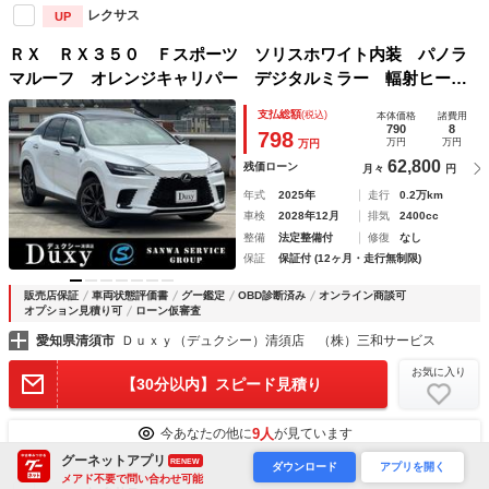
レクサス
UP
ＲＸ ＲＸ３５０ Ｆスポーツ ソリスホワイト内装 パノラ
マルーフ オレンジキャリパー デジタルミラー 輻射ヒータ
ー パノラミックビューモニター ブラインドスポットモニタ
支払総額
(税込)
本体価格
諸費用
ー ３眼ＬＥＤヘッドライト パワーバック ＥＴＣ２．０
790
8
798
万円
万円
万円
ＨＵＤ
62,800
残価ローン
月々
円
年式
2025年
走行
0.2万km
車検
2028年12月
排気
2400cc
整備
法定整備付
修復
なし
保証
保証付 (12ヶ月・走行無制限)
販売店保証
車両状態評価書
グー鑑定
OBD診断済み
オンライン商談可
オプション見積り可
ローン仮審査
愛知県清須市
Ｄｕｘｙ（デュクシー）清須店 （株）三和サービス
お気に入り
【30分以内】スピード見積り
9人
今あなたの他に
が見ています
グーネットアプリ
RENEW
ダウンロード
アプリを開く
メアド不要で問い合わせ可能