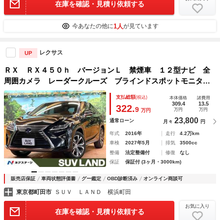
在庫を確認・見積り依頼する
1人
今あなたの他に
が見ています
レクサス
UP
ＲＸ ＲＸ４５０ｈ バージョンＬ 禁煙車 １２型ナビ 全
周囲カメラ レーダークルーズ ブラインドスポットモニタ
ー 三眼ＬＥＤヘッド＆フォグ オートハイビーム パワーバ
支払総額
(税込)
本体価格
諸費用
ックドア 茶革 ベンチレーション ステアリングヒーター
309.4
13.5
322.
9
万円
万円
万円
ＥＴＣ
23,800
通常ローン
月々
円
年式
2016年
走行
4.2万km
車検
2027年5月
排気
3500cc
整備
法定整備付
修復
なし
保証
保証付 (3ヶ月・3000km)
販売店保証
車両状態評価書
グー鑑定
OBD診断済み
オンライン商談可
東京都町田市
ＳＵＶ ＬＡＮＤ 横浜町田
お気に入り
在庫を確認・見積り依頼する