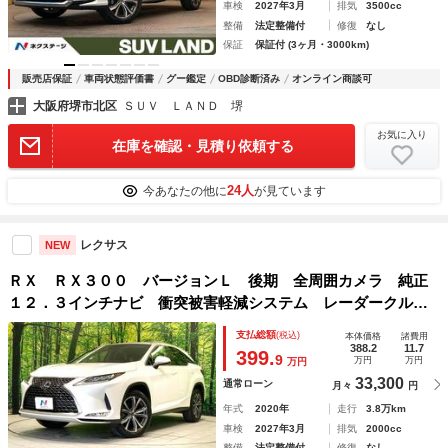
車検
2027年3月
排気
3500cc
整備
法定整備付
修復
なし
保証
保証付 (3ヶ月・3000km)
販売店保証
車両状態評価書
グー鑑定
OBD診断済み
オンライン商談可
大阪府堺市北区
ＳＵＶ ＬＡＮＤ 堺
お気に入り
在庫を確認・見積り依頼する
24人
今あなたの他に
が見ています
レクサス
NEW
ＲＸ ＲＸ３００ バージョンＬ 後期 全周囲カメラ 純正
１２．３インチナビ 衝突被害軽減システム レーダークルー
ズ 禁煙車 電動リアゲート レザーシート 前席シートエア
支払総額
(税込)
本体価格
諸費用
コン ドラレコ スマートキー ＬＥＤヘッド ＥＴＣ２．０
388.2
11.7
399.
9
万円
万円
万円
33,300
通常ローン
月々
円
年式
2020年
走行
3.8万km
車検
2027年3月
排気
2000cc
整備
法定整備付
修復
なし