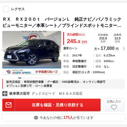
レクサス
ＲＸ ＲＸ２００ｔ バージョンＬ 純正ナビ／パノラミック
ビューモニター／本革シート／ブラインドスポットモニター／
レーダークルーズコントロール／電動リアゲート／シートヒー
支払総額
(税込)
本体価格
諸費用
ター／シートクーラー／ＡＣ１００Ｖ／ヘッドアップディスプ
232.9
12.9
245.
8
万円
万円
万円
レイ
17,000
通常ローン
月々
円
年式
2017年
走行
6.2万km
車検
車検整備付
排気
2000cc
整備
法定整備付
修復
なし
保証
保証付 (1ヶ月・1000km)
販売店保証
車両状態評価書
グー鑑定
OBD診断済み
オンライン商談可
オプション見積り可
ローン仮審査
岐阜県大垣市
グッドスピード ＭＥＧＡ大垣店
お気に入り
在庫を確認・見積り依頼する
175人
今あなたの他に
が見ています