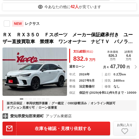
42人
今あなたの他に
が見ています
レクサス
NEW
ＲＸ ＲＸ３５０ Ｆスポーツ メーカー保証継承付き ユー
ザー直接買取車 禁煙車 ワンオーナー ナビＴＶ パノラミ
ックビュー サンルーフ シートヒーター＆ベンチレーション
支払総額
(税込)
本体価格
諸費用
付き赤ハーフレザー ２．０ＥＴＣ パワーバックドア ドラ
826.3
6.6
832.
9
万円
万円
万円
レコ
47,700
通常ローン
月々
円
年式
2024年
走行
0.2万km
車検
2027年9月
排気
2400cc
整備
法定整備付
修復
なし
保証
保証付 (2029(令和11)年9月まで・100000
販売店保証
車両状態評価書
グー鑑定
OBD診断済み
オンライン商談可
オプション見積り可
ローン仮審査
愛知県愛知郡東郷町
アップル東郷店
お気に入り
在庫を確認・見積り依頼する