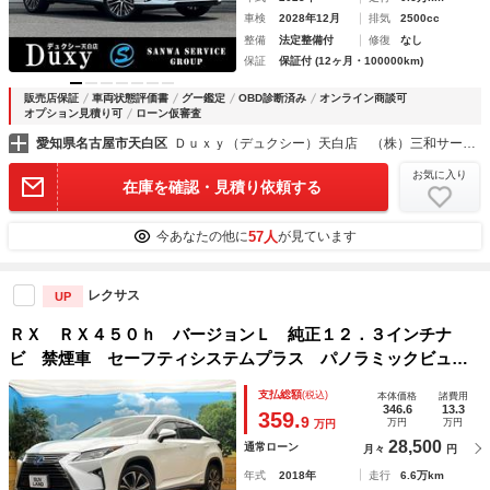
車検
2028年12月
排気
2500cc
整備
法定整備付
修復
なし
保証
保証付 (12ヶ月・100000km)
販売店保証
車両状態評価書
グー鑑定
OBD診断済み
オンライン商談可
オプション見積り可
ローン仮審査
愛知県名古屋市天白区
Ｄｕｘｙ（デュクシー）天白店 （株）三和サービス
お気に入り
在庫を確認・見積り依頼する
57人
今あなたの他に
が見ています
レクサス
UP
ＲＸ ＲＸ４５０ｈ バージョンＬ 純正１２．３インチナ
ビ 禁煙車 セーフティシステムプラス パノラミックビュー
モニター シートベンチレーション 三眼ＬＥＤヘッドライ
支払総額
(税込)
本体価格
諸費用
ト ブラインドスポットモニター カラーヘッドアップディス
346.6
13.3
359.
9
万円
万円
万円
プレイ
28,500
通常ローン
月々
円
年式
2018年
走行
6.6万km