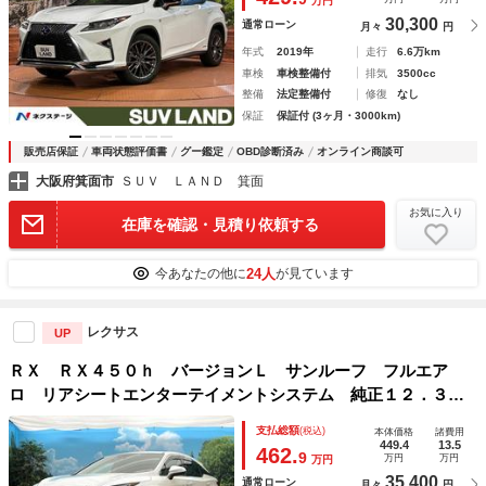
万円
ンサー
30,300
通常ローン
月々
円
年式
2019年
走行
6.6万km
車検
車検整備付
排気
3500cc
整備
法定整備付
修復
なし
保証
保証付 (3ヶ月・3000km)
販売店保証
車両状態評価書
グー鑑定
OBD診断済み
オンライン商談可
大阪府箕面市
ＳＵＶ ＬＡＮＤ 箕面
お気に入り
在庫を確認・見積り依頼する
24人
今あなたの他に
が見ています
レクサス
UP
ＲＸ ＲＸ４５０ｈ バージョンＬ サンルーフ フルエア
ロ リアシートエンターテイメントシステム 純正１２．３ナ
ビ 全周囲カメラ ブラインドスポットモニター 三眼ＬＥＤ
支払総額
(税込)
本体価格
諸費用
ヘッドライト ワイヤレス充電 ウッドコンビステアリング
449.4
13.5
462.
9
万円
万円
万円
フルセグ
35,400
通常ローン
月々
円