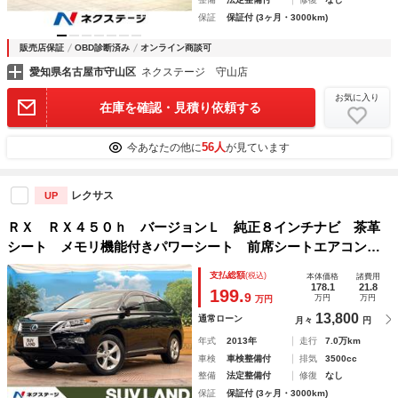
保証
保証付 (3ヶ月・3000km)
販売店保証
OBD診断済み
オンライン商談可
愛知県名古屋市守山区
ネクステージ 守山店
お気に入り
在庫を確認・見積り依頼する
56人
今あなたの他に
が見ています
レクサス
UP
ＲＸ ＲＸ４５０ｈ バージョンＬ 純正８インチナビ 茶革
シート メモリ機能付きパワーシート 前席シートエアコン
バックカメラ １００Ｖ電源 禁煙車 電動リアゲート コー
支払総額
(税込)
本体価格
諸費用
ナーセンサー ＬＥＤヘッド ビルトインＥＴＣ クルコン
178.1
21.8
199.
9
万円
万円
万円
13,800
通常ローン
月々
円
年式
2013年
走行
7.0万km
車検
車検整備付
排気
3500cc
整備
法定整備付
修復
なし
保証
保証付 (3ヶ月・3000km)