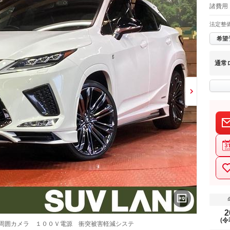
諸費用 
法定整
希望
通常
2
(令
全周囲カメラ １００Ｖ電源 衝突被害軽減システ