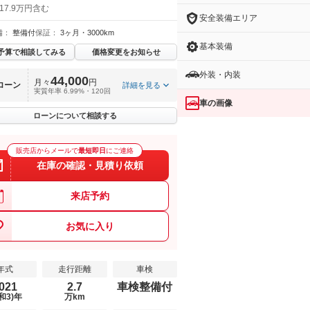
17.9万円含む
安全装備エリア
備：
整備付
保証：
3ヶ月・3000km
基本装備
予算で相談してみる
価格変更をお知らせ
外装・内装
44,000
月々
円
ローン
詳細を見る
実質年率 6.99%・120回
車の画像
ローンについて相談する
販売店からメールで
最短即日
にご連絡
在庫の確認・見積り依頼
来店予約
お気に入り
年式
走行距離
車検
021
2.7
車検整備付
和3)年
万km