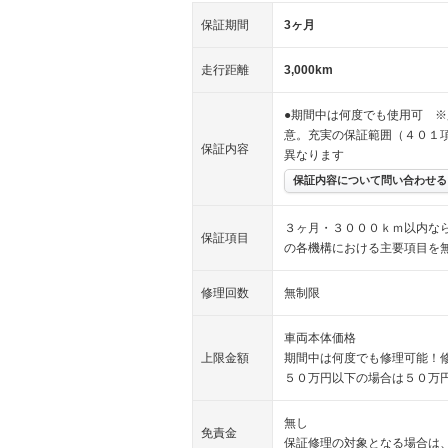
保証期間
3ヶ月
走行距離
3,000km
●期間中は何度でも使用可 ※
意。充実の保証範囲（４０１
保証内容
異なります
保証内容について問い合わせる
３ヶ月・３０００ｋｍ以内な
保証項目
の各機構における主要項目を
修理回数
無制限
車両本体価格
上限金額
期間中は何度でも修理可能！
５０万円以下の場合は５０万
無し
免責金
保証修理の対象となる場合は