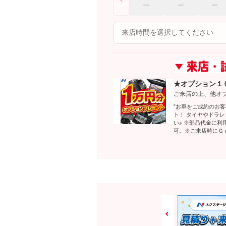
★オプション１
ご来店の上、他オ
”お車をご成約のお
ト！ タイヤやドラ
い♪ ※部品代金に
可。※ご来店時にＧ