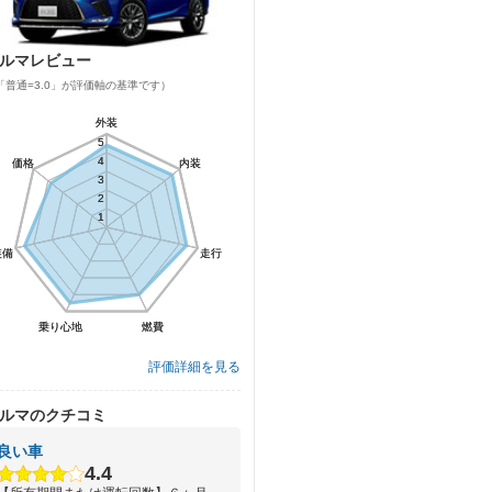
ルマレビュー
「普通=3.0」が評価軸の基準です）
外装
外装
5
5
4
4
価格
価格
内装
内装
3
3
2
2
1
1
装備
装備
走行
走行
乗り心地
乗り心地
燃費
燃費
評価詳細を見る
ルマのクチコミ
良い車
4.4