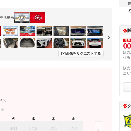
売店動画
無料
00
販売
画像をリクエストする
住所
販売
エリ
さい。
約
火
水
木
金
8/11
8/12
8/13
8/14