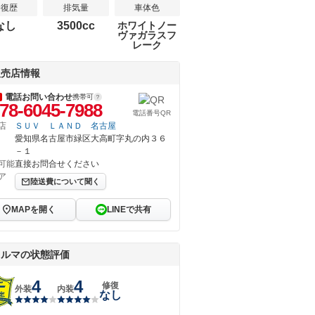
修復歴
排気量
車体色
なし
3500cc
ホワイトノー
ヴァガラスフ
レーク
販売店情報
電話お問い合わせ
携帯可
78-6045-7988
電話番号QR
店
ＳＵＶ ＬＡＮＤ 名古屋
愛知県名古屋市緑区大高町字丸の内３６
－１
可能
直接お問合せください
ア
陸送費について聞く
MAPを開く
LINEで共有
クルマの状態評価
4
4
修復
外装
内装
なし