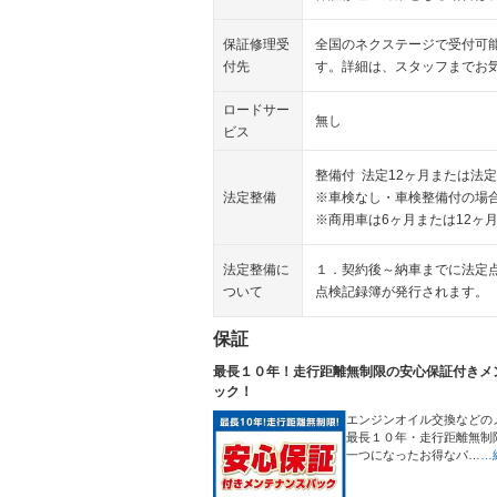
保証修理受
全国のネクステージで受付可
付先
す。詳細は、スタッフまでお
ロードサー
無し
ビス
整備付 法定12ヶ月または法定
法定整備
※車検なし・車検整備付の場合
※商用車は6ヶ月または12ヶ
法定整備に
１．契約後～納車までに法定
ついて
点検記録簿が発行されます。
保証
最長１０年！走行距離無制限の安心保証付きメ
ック！
エンジンオイル交換などの
最長１０年・走行距離無制
一つになったお得なパ…
…