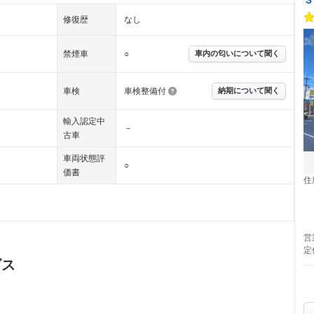
修復歴
なし
禁煙車
○
車内の匂いについて聞く
車検
車検整備付
納期について聞く
輸入認定中
－
古車
車両状態評
○
価書
住
営
定
ビス