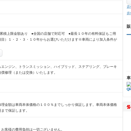
店
店
販
累積上限金額あり ●全国の店舗で対応可 ●最長１０年の有料保証もご用
項目）１・２・３・１０年からお選びいただけます※車両により加入条件が
らエンジン、トランスミッション、ハイブリッド、ステアリング、ブレーキ
無償修理（または交換）いたします。
車
修理金額は車両本体価格の１００％までしっかり保証します。車両本体価格
円まで保証します。
、お客様の費用負担は一切ございません。