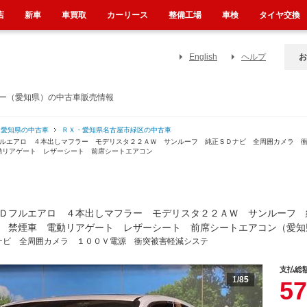
店
新車
車買取
カーリース
整備工場
車検
タイヤ交換
English
ヘルプ
お
ラー（愛知県）の中古車販売情報
・愛知県の中古車
ＲＸ・愛知県名古屋市緑区の中古車
フルエアロ ４本出しマフラー モデリスタ２２ＡＷ サンルーフ 純正ＳＤナビ 全周囲カメラ 
動リアゲート レザーシート 前席シートエアコン
Ｄフルエアロ ４本出しマフラー モデリスタ２２ＡＷ サンルーフ 
 禁煙車 電動リアゲート レザーシート 前席シートエアコン（愛知
ナビ 全周囲カメラ １００Ｖ電源 衝突被害軽減システ
支払総
1
/85
57