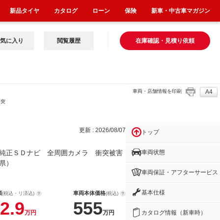
新品タイヤ
カタログ
ローン
保険
新車・中古車マガジン
気に入り
閲覧履歴
在庫確認・見積り依頼
車両・店舗情報を印刷
A4
衝突
更新 : 2026/08/07
トップ
車両状態
純正ＳＤナビ 全周囲カメラ 衝突被害
県）
車両保証・アフターサービス
基本仕様
額
車両本体価格
(税込・リ済込)
(税込)
2.9
555
カタログ情報（新車時）
万円
万円