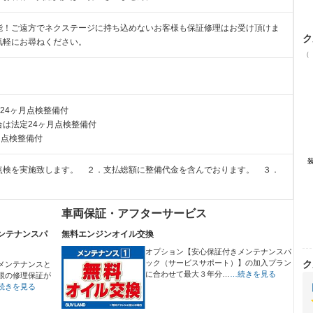
能！ご遠方でネクステージに持ち込めないお客様も保証修理はお受け頂けま
ク
気軽にお尋ねください。
（
24ヶ月点検整備付
は法定24ヶ月点検整備付
月点検整備付
点検を実施致します。 ２．支払総額に整備代金を含んでおります。 ３．
車両保証・アフターサービス
ンテナンスパ
無料エンジンオイル交換
オプション【安心保証付きメンテナンスパ
ック（サービスサポート）】の加入プラン
ク
メンテナンスと
に合わせて最大３年分…
…続きを見る
限の修理保証が
続きを見る