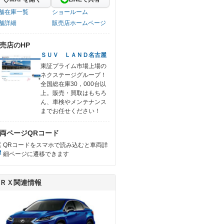
舗在庫一覧
ショールーム
舗詳細
販売店ホームページ
売店のHP
ＳＵＶ ＬＡＮＤ名古屋
東証プライム市場上場の
ネクステージグループ！
全国総在庫30，000台以
上。販売・買取はもちろ
ん、車検やメンテナンス
までお任せください！
両ページQRコード
QRコードをスマホで読み込むと車両詳
細ページに遷移できます
ＲＸ関連情報