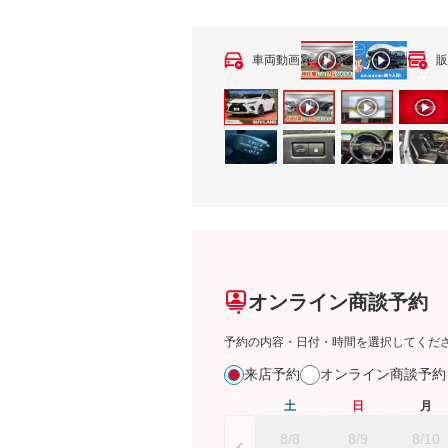
車両動画
販
オンライン商談予約
予約の内容・日付・時間を選択してくだ
来店予約
オンライン商談予
土
日
月
8/8
8/9
8/10