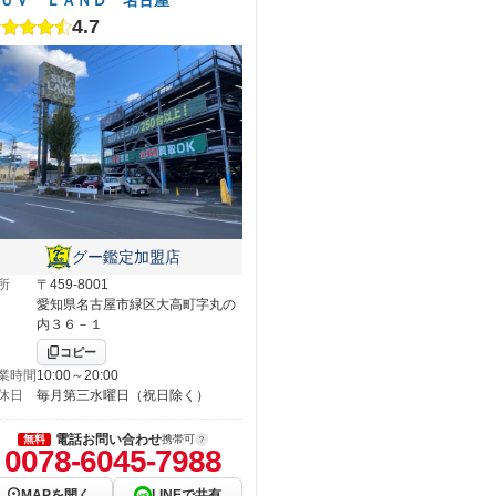
4.7
グー鑑定加盟店
所
〒459-8001
愛知県名古屋市緑区大高町字丸の
内３６－１
コピー
業時間
10:00～20:00
休日
毎月第三水曜日（祝日除く）
電話お問い合わせ
無料
携帯可
0078-6045-7988
MAPを開く
LINEで共有