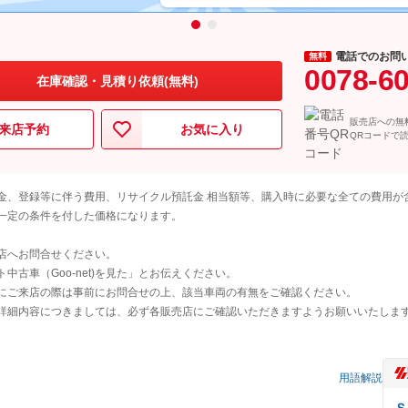
電話でのお問
無料
0078-6
在庫確認・見積り依頼(無料)
販売店への無
来店予約
お気に入り
QRコードで
金、登録等に伴う費用、リサイクル預託金 相当額等、購入時に必要な全ての費用が
一定の条件を付した価格になります。
店へお問合せください。
古車（Goo-net)を見た」とお伝えください。
にご来店の際は事前にお問合せの上、該当車両の有無をご確認ください。
詳細内容につきましては、必ず各販売店にご確認いただきますようお願いいたしま
用語解説
Ｓ