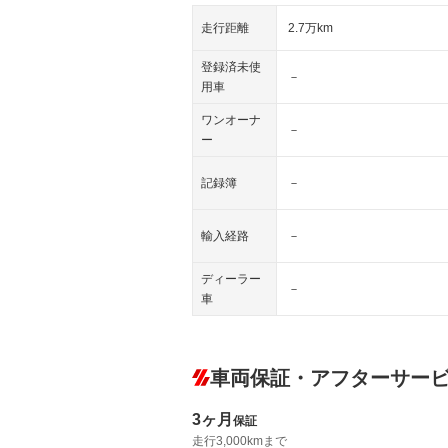
走行距離
2.7万km
登録済未使
－
用車
ワンオーナ
－
ー
記録簿
－
輸入経路
－
ディーラー
－
車
車両保証・アフターサー
3ヶ月
保証
走行3,000kmまで