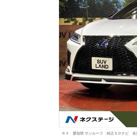
マガジン
車カタログ
自動車ローン
保険
レビュー
価格相場
教習所
用語集
ＲＸ 愛知県 サンルーフ 純正ＳＤナビ 