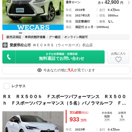
42,900
通常ローン
月々
円
年式
2018年
走行
5.4万km
車検
2027年3月
排気
3500cc
整備
法定整備付
修復
なし
保証
保証付 (1ヶ月・1000km)
販売店保証
車両状態評価書
グー鑑定
オンライン商談可
愛媛県松山市
ＷＥＣＡＲＳ（ウィーカーズ）衣山店
お気に入り
まずは在庫確認・見積依頼
無料通話でお問い合わせ
9人
今あなたの他に
が見ています
レクサス
ＲＸ ＲＸ５００ｈ Ｆスポーツパフォーマンス ＲＸ５００
ｈ Ｆスポーツパフォーマンス（５名）パノラマルーフ Ｆス
ポーツエアロダイナミックパッケージ
支払総額
(税込)
本体価格
諸費用
928
5
933
万円
万円
万円
年式
2023年
走行
0.4万km