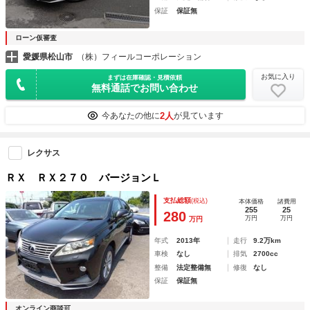
保証
保証無
ローン仮審査
愛媛県松山市
（株）フィールコーポレーション
お気に入り
まずは在庫確認・見積依頼
無料通話でお問い合わせ
2人
今あなたの他に
が見ています
レクサス
ＲＸ ＲＸ２７０ バージョンＬ
支払総額
(税込)
本体価格
諸費用
255
25
280
万円
万円
万円
年式
2013年
走行
9.2万km
車検
なし
排気
2700cc
整備
法定整備無
修復
なし
保証
保証無
オンライン商談可