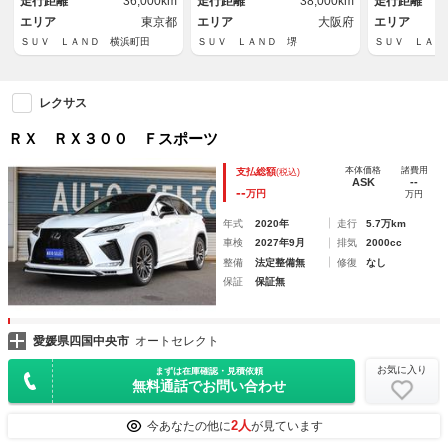
走行距離
36,000km
走行距離
38,000km
走行距離
ール
ション
チアルミ
エリア
東京都
エリア
大阪府
エリア
ＳＵＶ ＬＡＮＤ 横浜町田
ＳＵＶ ＬＡＮＤ 堺
ＳＵＶ ＬＡＮ
レクサス
ＲＸ ＲＸ３００ Ｆスポーツ
本体価格
諸費用
支払総額
(税込)
ASK
--
--
万円
万円
年式
2020年
走行
5.7万km
車検
2027年9月
排気
2000cc
整備
法定整備無
修復
なし
保証
保証無
愛媛県四国中央市
オートセレクト
お気に入り
まずは在庫確認・見積依頼
無料通話でお問い合わせ
2人
今あなたの他に
が見ています