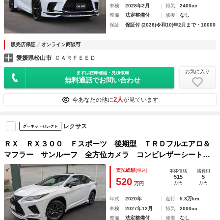
車検
2028年2月
排気
2400cc
整備
法定整備付
修復
なし
保証
保証付 (2028(令和10)年2月まで・100000
販売店保証
オンライン商談可
愛媛県松山市
ＣＡＲＦＥＥＤ
お気に入り
まずは在庫確認・見積依頼
無料通話でお問い合わせ
2人
今あなたの他に
が見ています
レクサス
グーネットセレクト
ＲＸ ＲＸ３００ Ｆスポーツ 後期型 ＴＲＤフルエアロ＆
マフラー サンルーフ 全方位カメラ コンビレザーシート
後席シートヒーター ＢＳＭ ＨＵＤ レーダークルーズ
支払総額
(税込)
本体価格
諸費用
515
5
520
万円
万円
万円
年式
2020年
走行
5.3万km
車検
2027年12月
排気
2000cc
整備
法定整備付
修復
なし