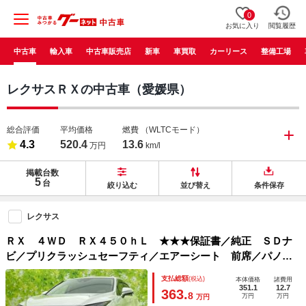
0
お気に入り
閲覧履歴
中古車
輸入車
中古車販売店
新車
車買取
カーリース
整備工場
レクサスＲＸの中古車（愛媛県）
総合評価
平均価格
燃費
（WLTCモード）
4.3
520.4
13.6
万円
km/l
掲載台数
5
台
絞り込む
並び替え
条件保存
レクサス
ＲＸ ４ＷＤ ＲＸ４５０ｈＬ ★★★保証書／純正 ＳＤナ
ビ／プリクラッシュセーフティ／エアーシート 前席／パノラ
ミックビューモニター／車線逸脱防止支援システム／シート
支払総額
(税込)
本体価格
諸費用
合皮／電動バックドア／ドライブレコーダー 純正
351.1
12.7
363.
8
万円
万円
万円