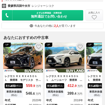
愛媛県四国中央市
レンジャーシコク
お気に入り
まずは在庫確認・見積依頼
無料通話でお問い合わせ
2人
今あなたの他に
が見ています
あなたにおすすめの中古車
UP
UP
UP
レクサス ＲＸ ＲＸ４５０ｈ
レクサス ＲＸ ＲＸ４５０ｈ
レクサス ＲＸ
Ｌ 禁煙車 モデリスタ サン
Ｌ ムーンルーフ 禁煙車 １
Ｌ 禁煙車 
ルーフ ６人 茶革 １２型ナ
２．３インチナビ パノラミッ
型ナビ 全周
559.
412.
9
9
支払総額
支払総額
支払総額
(税込)
(税込)
(税込)
万円
万円
ビフルセグ 全周囲カメラ レ
クビューモニター ブラインド
ークルーズ 
ーダークルーズ シートベンチ
スポットモニター ドライブレ
トモニター 
車両本体価格
車両本体価格
車両本体価格
546.
399.
6
4
万円
万円
レーション パワーシート 電
コーダー フルセグ 三眼ＬＥ
ション メモ
(税込)
(税込)
(税込)
動リアゲート ＬＥＤヘッド
Ｄヘッドライト アクセサリー
アリングヒー
年式
2020年
年式
2018年
年式
純正２０インチＡＷ ルーフレ
コンセント シートベンチレー
ヘッド＆フォ