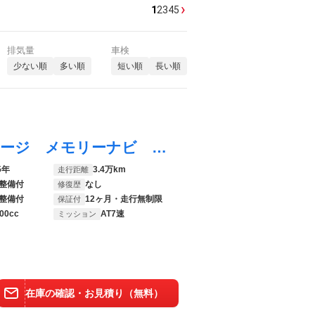
›
1
2
3
4
5
排気量
車検
少ない順
多い順
短い順
長い順
シャトル ハイブリッドＸ あんしんパッケージ メモリーナビ リアカメラ フルセグＴＶ Ｂｌｕｅｔｏｏｔｈ ＥＴＣ ＬＥＤヘッドライト オートライト パドルシフト ワンオーナー 半革 ＢＴ接続 禁煙 ナビＴＶ イモビライザー
5年
3.4万km
走行距離
整備付
なし
修復歴
整備付
12ヶ月・走行無制限
保証付
00cc
AT7速
ミッション
在庫の確認・お見積り（無料）