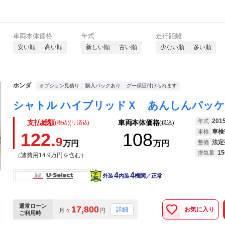
車両本体価格
年式
走行距離
安い順
高い順
新しい順
古い順
少ない順
多い順
ホンダ
オプション見積り
購入パックあり
グー保証付けられます
201
年式
支払総額
車両本体価格
(税込)(リ済込)
(税込)
車検
車検
122.
108
9
法定
万円
万円
整備
15
排気量
（諸費用14.9万円を含む）
4
4
外装
内装
機関／正常
通常ローン
17,800
お気に入り
詳細
月々
円
ご利用時