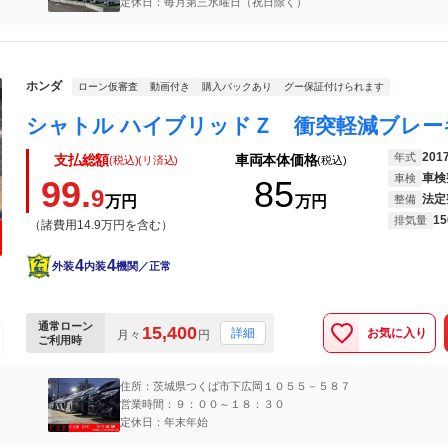
定休日：毎月第三水曜日（祝日除く）
ホンダ
ローン仮審査
動画付き
購入パックあり
グー保証付けられます
201
年式
支払総額
車両本体価格
(税込)(リ済込)
(税込)
車検
車検
99.
85
9
法定
万円
万円
整備
15
排気量
（諸費用14.9万円を含む）
4
4
外装
内装
機関／正常
通常ローン
15,400
お気に入り
詳細
月々
円
ご利用時
住所：茨城県つくば市下広岡１０５５－５８７
営業時間：９：００～１８：３０
定休日：年末年始