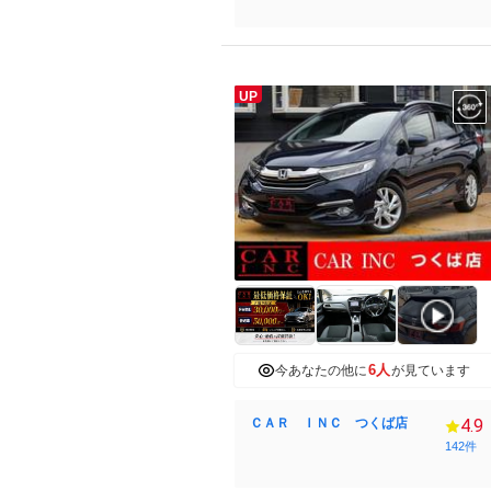
UP
6人
今あなたの他に
が見ています
ＣＡＲ ＩＮＣ つくば店
4.9
142件