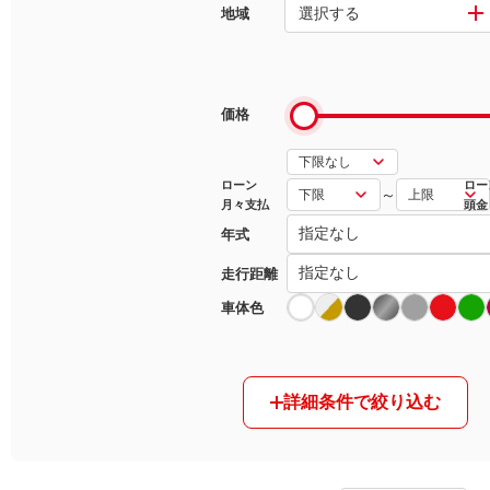
選択する
地域
マガジン
車カタログ
価格
自動車ローン
ローン
ロー
～
月々支払
頭金
保険
年式
レビュー
走行距離
車体色
価格相場
教習所
詳細条件で絞り込む
用語集