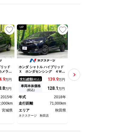
UP
NEW
NEW
ブリッド
ホンダ シャトル ハイブリッド
ホンダ シャトル ハイブリッド
ホンダ
クカメラ
Ｘ ホンダセンシング ４Ｗ
Ｘ 純正ナビ バックカメラ
Ｘ 
 ハーフ
Ｄ 禁煙車 純正ナビ バック
衝突軽減装置 禁煙車 ドラレ
ラ 
4.
9
139.
9
94.
9
支払総額
支払総額
支払
万円
(税込)
万円
(税込)
万円
ートキー
カメラ 衝突軽減 レーダーク
コ スマートキー ＬＥＤヘッ
シス
 クルコ
ルーズ シートヒーター ハー
ド ビルトインＥＴＣ クルコ
ル 
車両本体価格
車両本体価格
車両
8.
8
128.
1
79.
7
万円
万円
万円
ートエア
フレザーシート ＬＥＤヘッ
ン オートライト オートエア
Ｄ／
(税込)
(税込)
ｔｈ Ｃ
ド ＥＴＣ オートライト デ
コン ＣＤ ＤＶＤ再生 ドア
ｅｔ
2015年
年式
2018年
年式
2015年
年式
セグ
ュアルエアコン スマートキー
バイザー プライバシーガラス
ート
2,000km
走行距離
71,000km
走行距離
68,000km
アコ
走行
宮城県
エリア
秋田県
エリア
群馬県
エリ
ネクステージ 秋田店
ネクステージ 太田店
ネクス