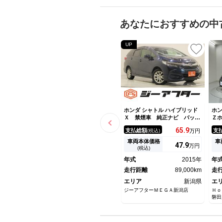
あなたにおすすめの中
UP
ホンダ シャトル ハイブリッド
ホン
Ｘ 禁煙車 純正ナビ バック
Ｚ
カメラ フルセグＴＶ オート
保
65.
9
支払総額
支
(税込)
万円
クルーズコントロール ＬＥＤ
ｉ
ヘッドライト オートライト
デ
車両本体価格
車
47.
9
万円
Ｂｌｕｅｔｏｏｔｈ接続 レー
Ｔ
(税込)
ンアシスト 衝突軽減ブレー
ク
年式
2015年
年
キ クリアランスソナー ＥＴ
－
Ｃ
走行距離
89,000km
簿
走
エリア
新潟県
エ
ジーアフターＭＥＧＡ新潟店
Ｈｏ
磐田
ーナ