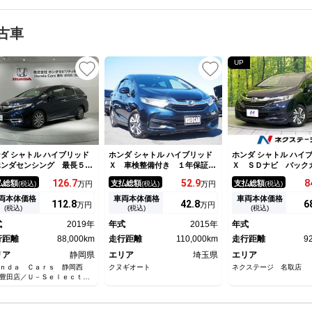
古車
UP
ダ シャトル ハイブリッド
ホンダ シャトル ハイブリッド
ホンダ シャトル ハイ
ホンダセンシング 最長５年
Ｘ 車検整備付き １年保証
Ｘ ＳＤナビ バッ
証 ナビＶＸＭ－１９４ＶＦ
純正ナビ ＴＶ バックカメ
衝突被害軽減 禁煙車
126.
7
52.
9
8
払総額
支払総額
支払総額
(税込)
万円
(税込)
万円
(税込)
 ＴＶ Ｒカメラ ＢＴオ－
ラ Ｂｌｕｅｔｏｏｔｈ 電格
レザーシート スマ
ィオ ＤＶＤ ドラレコ Ｅ
ミラー クリアランスソナー
ＬＥＤヘッド ＥＴＣ
両本体価格
車両本体価格
車両本体価格
112.
8
42.
8
6
万円
万円
Ｃ ＬＥＤライト ＶＳＡ
ＥＴＣ パワステ パワーウィ
ン オートライト オ
(税込)
(税込)
(税込)
ルコン アルミ スマ－トキ
ンドウ
コン Ｂｌｕｅｔｏｏ
式
2019年
年式
2015年
年式
 盗難防止装置 整備記録
Ｄ ＤＶＤ再生 フル
 ＡＡＣ スペアキ－
行距離
88,000km
走行距離
110,000km
走行距離
9
リア
静岡県
エリア
埼玉県
エリア
ｎｄａ Ｃａｒｓ 静岡西
クヌギオート
ネクステージ 名取店
豊田店／Ｕ－Ｓｅｌｅｃｔコ
ー