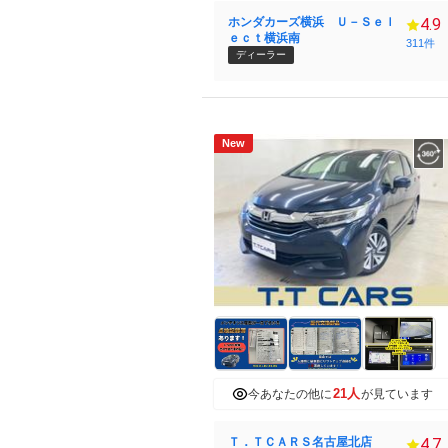
ホンダカーズ横浜 Ｕ－Ｓｅｌ
4.9
ｅｃｔ横浜南
311件
ディーラー
New
21人
今あなたの他に
が見ています
Ｔ．ＴＣＡＲＳ名古屋北店
4.7