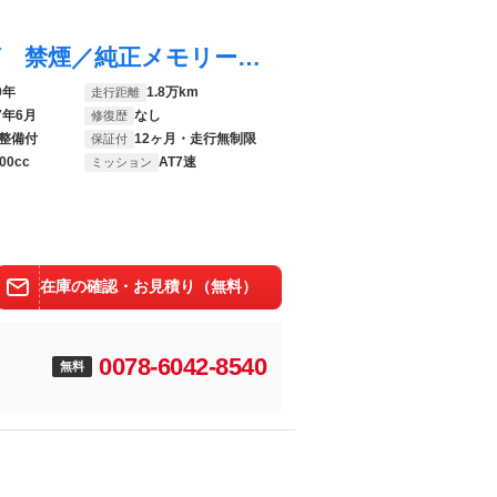
シャトル ハイブリッドＸホンダセンシング 禁煙／純正メモリーナビ／Ｂｌｕｅｔｏｏｔｈ ／ＥＴＣ／Ｒカメラ／ワンオーナー／ＣＤ再生／シートヒーター／スマートキー
0年
1.8万km
走行距離
7年6月
なし
修復歴
整備付
12ヶ月・走行無制限
保証付
00cc
AT7速
ミッション
在庫の確認・お見積り（無料）
0078-6042-8540
無料