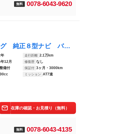
0078-6043-9620
無料
シャトル ハイブリッドＸ ホンダセンシング 純正８型ナビ バックカメラ 衝突被害軽減システム 禁煙車 ハーフレザーシート スマートキー ＬＥＤヘッド ビルトインＥＴＣ 車線逸脱警報 オートライト Ｂｌｕｅｔｏｏｔｈ ＣＤ ＤＶＤ再生
2年
2.1万km
走行距離
6年12月
なし
修復歴
整備付
3ヶ月・3000km
保証付
00cc
AT7速
ミッション
在庫の確認・お見積り（無料）
0078-6043-4135
無料