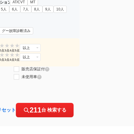
ション
AT/CVT
MT
5人
6人
7人
8人
9人
10人
グー故障診断済み
★
★
★
★
以上
2点
3点
4点
5点
★
★
★
★
以上
2点
3点
4点
5点
販売店保証付
?
未使用車
?
211
リセット
台 検索する