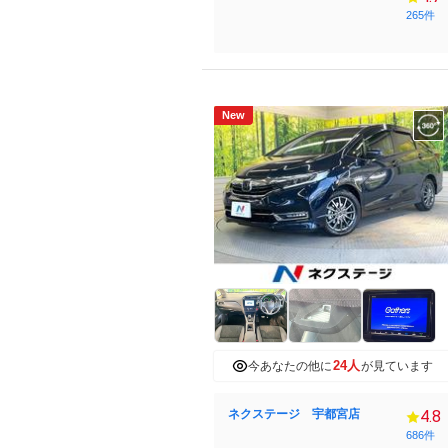
265件
New
24人
今あなたの他に
が見ています
ネクステージ 宇都宮店
4.8
686件