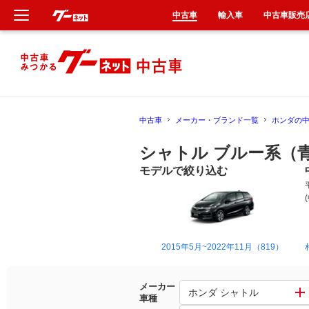
中古車
輸入車
中古車販売
新車
中古車
中古車
メーカー・ブランド一覧
ホンダの
輸入車
シャトル ブルー系（
クルマ買取
モデルで絞り込む
カーリース
タイヤ交換
2015年5月~2022年11月（819）
整備工場
メーカー
ホンダ シャトル
車種
車検