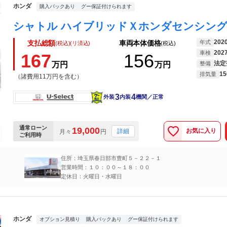
ホンダ
購入パックあり
グー保証付けられます
202
年式
支払総額
車両本体価格
(税込)(リ済込)
(税込)
202
車検
167
156
法定
万円
万円
整備
15
排気量
（諸費用11万円を含む）
3
4
外装
内装
機関／正常
通常ローン
19,000
お気に入り
詳細
月々
円
ご利用時
住所：埼玉県春日部市豊町５－２２－１
営業時間：１０：００～１８：００
定休日：火曜日・水曜日
ホンダ
オプション見積り
購入パックあり
グー保証付けられます