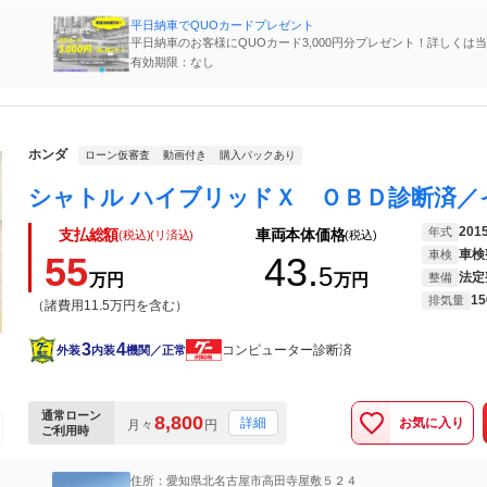
平日納車でQUOカードプレゼント
平日納車のお客様にQUOカード3,000円分プレゼント！詳しくは
フまでお気軽にお問合せください。
有効期限：なし
ホンダ
ローン仮審査
動画付き
購入パックあり
201
年式
支払総額
車両本体価格
(税込)(リ済込)
(税込)
車検
車検
55
43.
5
法定
万円
万円
整備
15
排気量
（諸費用11.5万円を含む）
3
4
コンピューター診断済
外装
内装
機関／正常
通常ローン
8,800
お気に入り
詳細
月々
円
ご利用時
住所：愛知県北名古屋市高田寺屋敷５２４