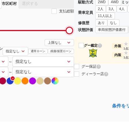
駆動方式
ミッ
2WD
4WD
選択する
市区町村
2人
3人
4人
支払総額
乗車定員
11人以上
修復歴
あり
なし
状態評価
車両状態評価書付
★
グー鑑定
?
外装
ン
1点
通常ローン
残価/据置ローン
★
内装
1点
～
グー保証
?
～
ディーラー店
?
条件を