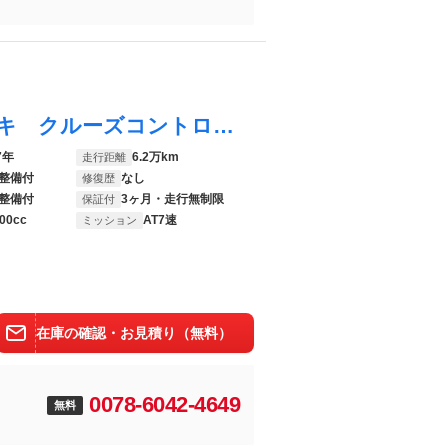
シャトル ハイブリッドＺ 衝突軽減ブレーキ クルーズコントロール 純正ナビ フルセグ Ｂｌｕｅｔｏｏｔｈ バックカメラ オートＬＥＤライト シートヒーター ビルトインＥＴＣ 純正１６インチアルミホイール ハーフレザーシート
7年
6.2万km
走行距離
整備付
なし
修復歴
整備付
3ヶ月・走行無制限
保証付
00cc
AT7速
ミッション
在庫の確認・お見積り（無料）
0078-6042-4649
無料