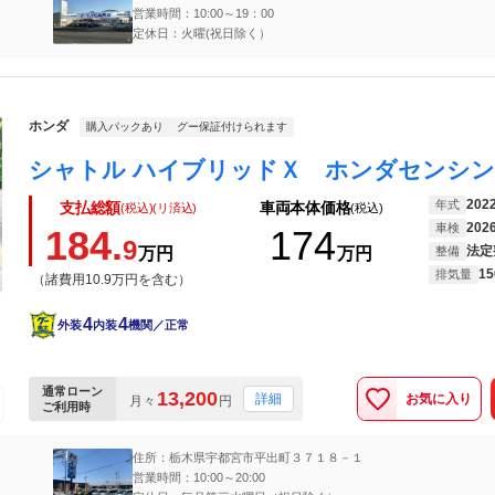
営業時間：10:00～19：00
定休日：火曜(祝日除く）
ホンダ
購入パックあり
グー保証付けられます
202
年式
支払総額
車両本体価格
(税込)(リ済込)
(税込)
202
車検
184.
174
9
法定
万円
万円
整備
15
排気量
（諸費用10.9万円を含む）
4
4
外装
内装
機関／正常
通常ローン
13,200
お気に入り
詳細
月々
円
ご利用時
住所：栃木県宇都宮市平出町３７１８－１
営業時間：10:00～20:00