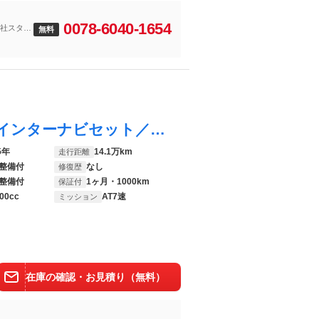
0078-6040-1654
当社スタッ
無料
シャトル ハイブリッドＸ ＯＢＤ診断済／インターナビセット／７インチワイドディスプレイ／ＨＤＭＩ端子／地デジ／Ｂｌｕｅｔｏｏｔｈオーディオ／クルーズコントロール／シティブレーキアクティブシステム／ＬＥＤヘッド／ワンオーナー
5年
14.1万km
走行距離
整備付
なし
修復歴
整備付
1ヶ月・1000km
保証付
00cc
AT7速
ミッション
在庫の確認・お見積り（無料）