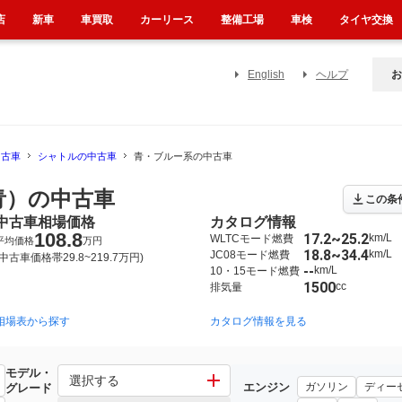
店
新車
車買取
カーリース
整備工場
車検
タイヤ交換
English
ヘルプ
お
中古車
シャトルの中古車
青・ブルー系の中古車
青）の中古車
この条
中古車相場価格
カタログ情報
108.8
17.2~25.2
km/L
WLTCモード燃費
平均価格
万円
18.8~34.4
km/L
JC08モード燃費
(中古車価格帯29.8~219.7万円)
--
km/L
10・15モード燃費
1500
cc
排気量
相場表から探す
カタログ情報を見る
モデル・
選択する
エンジン
ガソリン
ディー
グレード