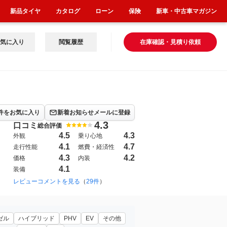
新品タイヤ
カタログ
ローン
保険
新車・中古車マガジン
気に入り
閲覧履歴
在庫確認・見積り依頼
件をお気に入り
新着お知らせメールに登録
4.3
口コミ
総合評価
4.5
4.3
外観
乗り心地
4.1
4.7
走行性能
燃費・経済性
4.3
4.2
価格
内装
4.1
装備
レビューコメントを見る
（
29件
）
ゼル
ハイブリッド
PHV
EV
その他