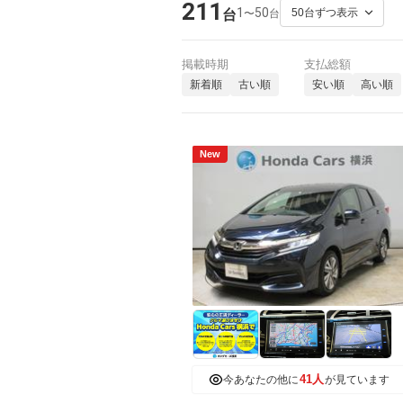
211
1
50
〜
台
台
掲載時期
支払総額
新着順
古い順
安い順
高い順
New
41人
今あなたの他に
が見ています