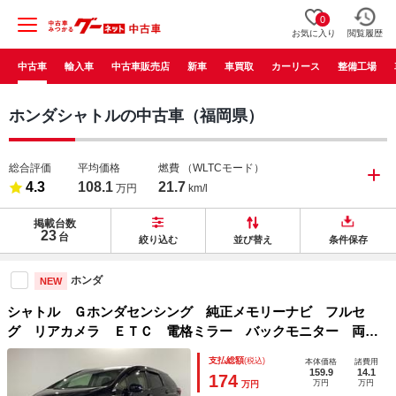
0
お気に入り
閲覧履歴
中古車
輸入車
中古車販売店
新車
車買取
カーリース
整備工場
ホンダシャトルの中古車（福岡県）
総合評価
平均価格
燃費
（WLTCモード）
4.3
108.1
21.7
万円
km/l
掲載台数
23
台
絞り込む
並び替え
条件保存
ホンダ
NEW
シャトル Ｇホンダセンシング 純正メモリーナビ フルセ
グ リアカメラ ＥＴＣ 電格ミラー バックモニター 両席
エアバック サイドカーテンエアバック 車線逸脱防止 盗難
支払総額
(税込)
本体価格
諸費用
警報装置 エアバッグ パワーウィンドウ ナビＴＶ 地デジ
159.9
14.1
174
万円
万円
万円
ＴＶ