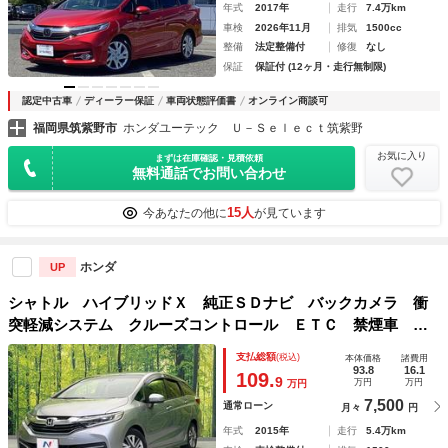
年式
2017年
走行
7.4万km
車検
2026年11月
排気
1500cc
整備
法定整備付
修復
なし
保証
保証付 (12ヶ月・走行無制限)
認定中古車
ディーラー保証
車両状態評価書
オンライン商談可
福岡県筑紫野市
ホンダユーテック Ｕ－Ｓｅｌｅｃｔ筑紫野
お気に入り
まずは在庫確認・見積依頼
無料通話でお問い合わせ
15人
今あなたの他に
が見ています
ホンダ
UP
シャトル ハイブリッドＸ 純正ＳＤナビ バックカメラ 衝
突軽減システム クルーズコントロール ＥＴＣ 禁煙車 ハ
ーフレザーシート スマートキー ＬＥＤヘッド オートライ
支払総額
(税込)
本体価格
諸費用
ト オートエアコン Ｂｌｕｅｔｏｏｔｈ ＣＤ
93.8
16.1
109.
9
万円
万円
万円
7,500
通常ローン
月々
円
年式
2015年
走行
5.4万km