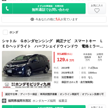
お気に入り
まずは在庫確認・見積依頼
無料通話でお問い合わせ
5人
今あなたの他に
が見ています
ホンダ
シャトル Ｇホンダセンシング 純正ナビ スマートキー Ｌ
ＥＤヘッドライト ハーフシェイドウィンドウ 電格ミラー
バックモニター 両席エアバック サイドカーテンエアバッ
支払総額
(税込)
本体価格
諸費用
ク 車線逸脱防止 エアバッグ ＥＴＣ付き パワーウィンド
119.9
9.7
129.
6
万円
万円
万円
ウ
年式
2019年
走行
7.4万km
車検
2028年2月
排気
1500cc
整備
法定整備付
修復
なし
保証
保証付 (12ヶ月・走行無制限)
認定中古車
ディーラー保証
車両状態評価書
オンライン商談可
オプション見積り可
福岡県福岡市西区
ホンダカーズ福岡 福重店
お気に入り
まずは在庫確認・見積依頼