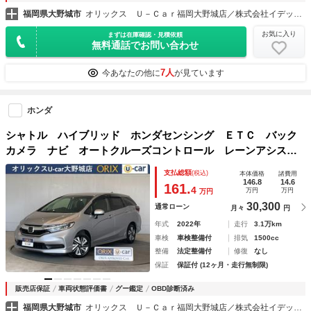
福岡県大野城市
オリックス Ｕ－Ｃａｒ福岡大野城店／株式会社イデックスオート・ジャパン
お気に入り
まずは在庫確認・見積依頼
無料通話でお問い合わせ
7人
今あなたの他に
が見ています
ホンダ
シャトル ハイブリッド ホンダセンシング ＥＴＣ バック
カメラ ナビ オートクルーズコントロール レーンアシス
ト 衝突被害軽減システム オートライト スマートキー 電
支払総額
(税込)
本体価格
諸費用
動格納ミラー ＡＴ 盗難防止システム 衝突安全ボディ Ａ
146.8
14.6
161.
4
万円
万円
万円
ＢＳ ＥＳＣ
30,300
通常ローン
月々
円
年式
2022年
走行
3.1万km
車検
車検整備付
排気
1500cc
整備
法定整備付
修復
なし
保証
保証付 (12ヶ月・走行無制限)
販売店保証
車両状態評価書
グー鑑定
OBD診断済み
福岡県大野城市
オリックス Ｕ－Ｃａｒ福岡大野城店／株式会社イデックスオート・ジャパン