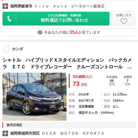
福岡県飯塚市
Ｖｉｔａ Ａｕｔｏ ビータオート飯塚店
お気に入り
まずは在庫確認・見積依頼
無料通話でお問い合わせ
15人
今あなたの他に
が見ています
ホンダ
シャトル ハイブリッドＸスタイルエディション バックカメ
ラ ＥＴＣ ドライブレコーダー クルーズコントロール キ
ーレスエントリー スマートキー プッシュスタート アイド
支払総額
(税込)
本体価格
諸費用
リングストップ
66
7
73
万円
万円
万円
年式
2016年
走行
11.5万km
車検
2027年7月
排気
1500cc
整備
法定整備無
修復
なし
保証
保証付 (1ヶ月・1000km)
販売店保証
福岡県福岡市西区
ＤＥＡＲ ＭＯＴＯＲ ＳＰＯＲＴＳ