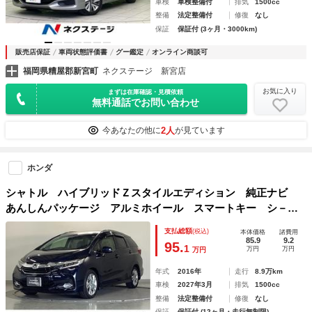
車検
車検整備付
排気
1500cc
整備
法定整備付
修復
なし
保証
保証付 (3ヶ月・3000km)
販売店保証
車両状態評価書
グー鑑定
オンライン商談可
福岡県糟屋郡新宮町
ネクステージ 新宮店
お気に入り
まずは在庫確認・見積依頼
無料通話でお問い合わせ
2人
今あなたの他に
が見ています
ホンダ
シャトル ハイブリッドＺスタイルエディション 純正ナビ
あんしんパッケージ アルミホイール スマートキー シ－ト
ヒ－タ－ スマ－トキ－ ブレーキサポート Ａライト ＶＳ
支払総額
(税込)
本体価格
諸費用
Ａ アイドリングストップ ＴＶナビ パワーステアリング
85.9
9.2
95.
1
万円
万円
万円
フルセグ ハーフレザー
年式
2016年
走行
8.9万km
車検
2027年3月
排気
1500cc
整備
法定整備付
修復
なし
保証
保証付 (12ヶ月・走行無制限)