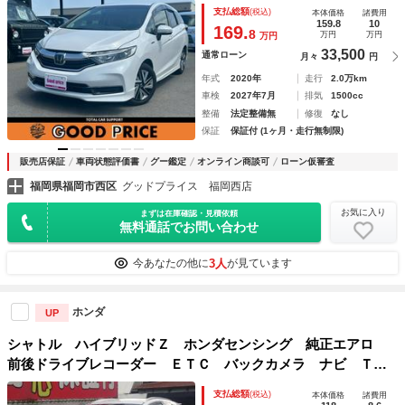
ロール／スマートキー／エンジンスタートボタン
支払総額
(税込)
本体価格
諸費用
159.8
10
169.
8
万円
万円
万円
33,500
通常ローン
月々
円
年式
2020年
走行
2.0万km
車検
2027年7月
排気
1500cc
整備
法定整備無
修復
なし
保証
保証付 (1ヶ月・走行無制限)
販売店保証
車両状態評価書
グー鑑定
オンライン商談可
ローン仮審査
福岡県福岡市西区
グッドプライス 福岡西店
お気に入り
まずは在庫確認・見積依頼
無料通話でお問い合わせ
3人
今あなたの他に
が見ています
ホンダ
UP
シャトル ハイブリッドＺ ホンダセンシング 純正エアロ
前後ドライブレコーダー ＥＴＣ バックカメラ ナビ Ｔ
Ｖ アダプティブクルーズコントロール レーンアシスト 衝
支払総額
(税込)
本体価格
諸費用
突被害軽減システム シートヒーター オートライト ＬＥＤ