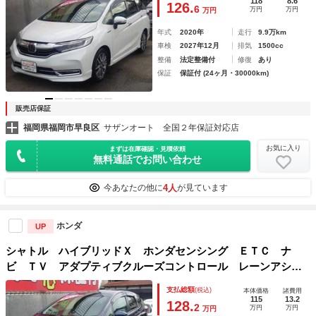
118
8.6
126.
6
万円
万円
万円
ヘッドランプ
年式
2020年
走行
9.9万km
車検
2027年12月
排気
1500cc
整備
法定整備付
修復
あり
保証
保証付 (24ヶ月・30000km)
販売店保証
福岡県福岡市早良区
サザンオート 全国２年保証対応店
お気に入り
まずは在庫確認・見積依頼
無料通話でお問い合わせ
4人
今あなたの他に
が見ています
ホンダ
UP
シャトル ハイブリッドＸ ホンダセンシング ＥＴＣ ナ
ビ ＴＶ アダプティブクルーズコントロール レーンアシス
ト 衝突被害軽減システム オートライト ＬＥＤヘッドラン
支払総額
(税込)
本体価格
諸費用
プ スマートキー 電動格納ミラー シートヒーター チップ
115
13.2
128.
2
万円
万円
万円
アップシート