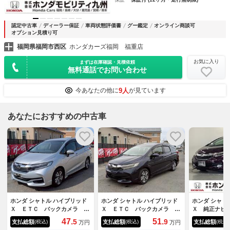
認定中古車
ディーラー保証
車両状態評価書
グー鑑定
オンライン商談可
オプション見積り可
福岡県福岡市西区
ホンダカーズ福岡 福重店
お気に入り
まずは在庫確認・見積依頼
無料通話でお問い合わせ
9人
今あなたの他に
が見ています
あなたにおすすめの中古車
ホンダ シャトル ハイブリッド
ホンダ シャトル ハイブリッド
ホンダ シャト
Ｘ ＥＴＣ バックカメラ ナ
Ｘ ＥＴＣ バックカメラ ナ
Ｘ 純正ナビ
ビ ＴＶ オートクルーズコン
ビ ＴＶ オートクルーズコン
ル ＬＥＤヘ
47.
51.
5
9
支払総額
支払総額
支払総額
(税込)
(税込)
(税込)
万円
万円
トロール 衝突被害軽減システ
トロール 衝突被害軽減システ
ルシフト あ