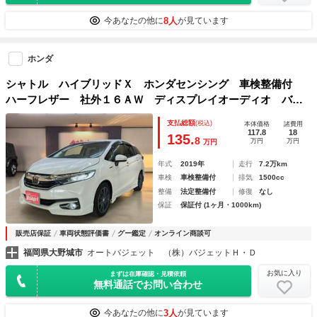
8人
今あなたの他に
が見ています
ホンダ
シャトル ハイブリッドＸ ホンダセンシング 車検整備付
ハーフレザー 社外１６ＡＷ ディスプレイオーディオ バッ
クカメラ ＴＶ 衝突軽減ブレーキ アクセル踏み違い防止
支払総額
(税込)
本体価格
諸費用
レーンアシスト 横滑り防止機能 盗難防止システム 取説整
117.8
18
135.
8
万円
万円
万円
備手帳 スペアキー
年式
2019年
走行
7.2万km
車検
車検整備付
排気
1500cc
整備
法定整備付
修復
なし
保証
保証付 (1ヶ月・1000km)
販売店保証
車両状態評価書
グー鑑定
オンライン商談可
福岡県大野城市
オートバジェット （株）バジェットＨ・Ｄ
お気に入り
まずは在庫確認・見積依頼
無料通話でお問い合わせ
3人
今あなたの他に
が見ています