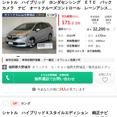
シャトル ハイブリッド ホンダセンシング ＥＴＣ バック
カメラ ナビ オートクルーズコントロール レーンアシス
ト 衝突被害軽減システム アルミホイール オートライト
支払総額
(税込)
本体価格
諸費用
スマートキー 電動格納ミラー チップアップシート ＡＴ
156.8
14.3
171.
1
万円
万円
万円
盗難防止システム
32,200
通常ローン
月々
円
年式
2022年
走行
2.6万km
車検
車検整備付
排気
1500cc
整備
法定整備付
修復
なし
保証
保証付 (12ヶ月・走行無制限)
販売店保証
車両状態評価書
グー鑑定
オプション見積り可
福岡県大野城市
オリックス Ｕ－Ｃａｒ福岡大野城店／株式会社イデックスオート・ジャパン
お気に入り
まずは在庫確認・見積依頼
無料通話でお問い合わせ
14人
今あなたの他に
が見ています
ホンダ
UP
シャトル ハイブリッドＸスタイルエディション 純正ナビ