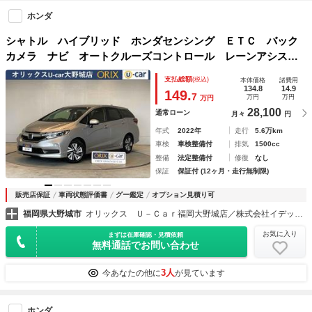
ホンダ
シャトル ハイブリッド ホンダセンシング ＥＴＣ バック
カメラ ナビ オートクルーズコントロール レーンアシス
ト 衝突被害軽減システム オートライト スマートキー 電
支払総額
(税込)
本体価格
諸費用
動格納ミラー チップアップシート ＡＴ 盗難防止システ
134.8
14.9
149.
7
万円
万円
万円
ム 衝突安全ボディ
28,100
通常ローン
月々
円
年式
2022年
走行
5.6万km
車検
車検整備付
排気
1500cc
整備
法定整備付
修復
なし
保証
保証付 (12ヶ月・走行無制限)
販売店保証
車両状態評価書
グー鑑定
オプション見積り可
福岡県大野城市
オリックス Ｕ－Ｃａｒ福岡大野城店／株式会社イデックスオート・ジャパン
お気に入り
まずは在庫確認・見積依頼
無料通話でお問い合わせ
3人
今あなたの他に
が見ています
ホンダ