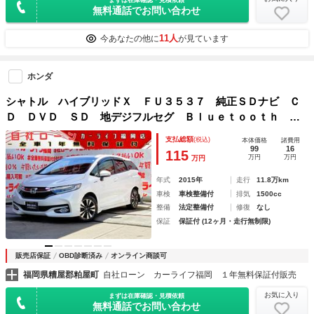
無料通話でお問い合わせ
11人
今あなたの他に
が見ています
ホンダ
シャトル ハイブリッドＸ ＦＵ３５３７ 純正ＳＤナビ Ｃ
Ｄ ＤＶＤ ＳＤ 地デジフルセグ Ｂｌｕｅｔｏｏｔｈ ハ
ンズフリー バックカメラ ビルトインＥＴＣ 革巻ハンド
支払総額
(税込)
本体価格
諸費用
ル ステアリングスイッチ クルーズコントロール パドルシ
99
16
115
万円
万円
万円
フト
年式
2015年
走行
11.8万km
車検
車検整備付
排気
1500cc
整備
法定整備付
修復
なし
保証
保証付 (12ヶ月・走行無制限)
販売店保証
OBD診断済み
オンライン商談可
福岡県糟屋郡粕屋町
自社ローン カーライフ福岡 １年無料保証付販売
お気に入り
まずは在庫確認・見積依頼
無料通話でお問い合わせ