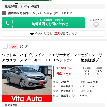
販売店保証
オンライン商談可
福岡県福岡市西区
ガリバー福重店（株）ＩＤＯＭ
お気に入り
まずは在庫確認・見積依頼
無料通話でお問い合わせ
2人
今あなたの他に
が見ています
ホンダ
UP
シャトル ハイブリッドＺ メモリーナビ フルセグＴＶ リ
アカメラ スマートキー ＬＥＤヘッドライト 衝突軽減ブレ
ーキ シートヒーター Ｂｌｕｅｔｏｏｔｈ 純正１６インチ
支払総額
(税込)
本体価格
諸費用
アルミ ＥＴＣ
50.2
14.5
64.
7
万円
万円
万円
年式
2015年
走行
13.7万km
車検
車検整備付
排気
1500cc
整備
法定整備付
修復
なし
保証
保証付 (1ヶ月・1000km)
販売店保証