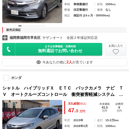
車検
車検整備付
排気
1500cc
整備
法定整備付
修復
なし
保証
保証付 (24ヶ月・30000km)
販売店保証
福岡県福岡市早良区
サザンオート 全国２年保証対応店
お気に入り
まずは在庫確認・見積依頼
無料通話でお問い合わせ
2人
今あなたの他に
が見ています
ホンダ
シャトル ハイブリッドＸ ＥＴＣ バックカメラ ナビ Ｔ
Ｖ オートクルーズコントロール 衝突被害軽減システム オ
ートライト ＬＥＤヘッドランプ スマートキー 電動格納ミ
支払総額
(税込)
本体価格
諸費用
ラー ＡＴ 盗難防止システム 衝突安全ボディ ＡＢＳ
41.5
6
47.
5
万円
万円
万円
年式
2015年
走行
15.0万km
車検
2028年3月
排気
1500cc