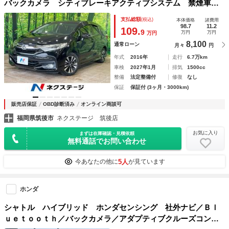
バックカメラ シティブレーキアクティブシステム 禁煙車
スマートキー ＬＥＤヘッド ビルトインＥＴＣ クルコン
支払総額
(税込)
本体価格
諸費用
純正１５インチアルミ オートライト オートエアコン Ｂｌ
98.7
11.2
109.
9
万円
万円
万円
ｕｅｔｏｏｔｈ ＤＶＤ
8,100
通常ローン
月々
円
年式
2016年
走行
6.7万km
車検
2027年1月
排気
1500cc
整備
法定整備付
修復
なし
保証
保証付 (3ヶ月・3000km)
販売店保証
OBD診断済み
オンライン商談可
福岡県筑後市
ネクステージ 筑後店
お気に入り
まずは在庫確認・見積依頼
無料通話でお問い合わせ
5人
今あなたの他に
が見ています
ホンダ
シャトル ハイブリッド ホンダセンシング 社外ナビ／Ｂｌ
ｕｅｔｏｏｔｈ／バックカメラ／アダプティブクルーズコント