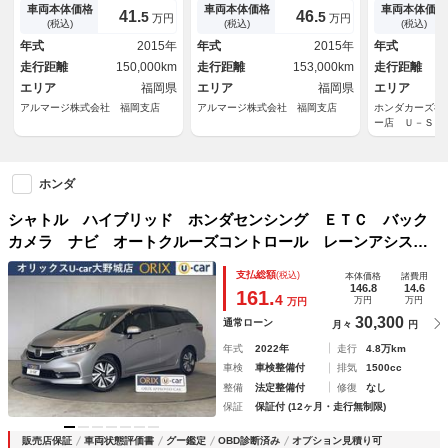
ム オートライト ＬＥＤヘッ
ム オートライト ＬＥＤヘッ
ジ 半革 Ｂ
車両本体価格
車両本体価格
車両本体価格
41.
46.
5
5
万円
万円
ドランプ スマートキー 電動
ドランプ スマートキー アイ
Ｖ Ｒカメラ
(税込)
(税込)
(税込)
格納ミラー ＡＴ 盗難防止シ
ドリングストップ 電動格納ミ
能 オートク
年式
2015年
年式
2015年
年式
ステム 衝突安全ボディ ＡＢ
ラー ＡＴ 盗難防止システム
エントリ Ａ
走行距離
150,000km
走行距離
153,000km
走行距離
Ｓ
スマートキー
エリア
福岡県
エリア
福岡県
エリア
アルマージ株式会社 福岡支店
アルマージ株式会社 福岡支店
ホンダカーズ福
ー店 Ｕ－Ｓｅ
ホンダ
シャトル ハイブリッド ホンダセンシング ＥＴＣ バック
カメラ ナビ オートクルーズコントロール レーンアシス
ト 衝突被害軽減システム オートライト スマートキー ア
支払総額
(税込)
本体価格
諸費用
イドリングストップ 電動格納ミラー ＡＴ 盗難防止システ
146.8
14.6
161.
4
万円
万円
万円
ム 衝突安全ボディ
30,300
通常ローン
月々
円
年式
2022年
走行
4.8万km
車検
車検整備付
排気
1500cc
整備
法定整備付
修復
なし
保証
保証付 (12ヶ月・走行無制限)
販売店保証
車両状態評価書
グー鑑定
OBD診断済み
オプション見積り可