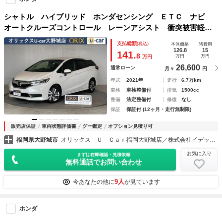
シャトル ハイブリッド ホンダセンシング ＥＴＣ ナビ
オートクルーズコントロール レーンアシスト 衝突被害軽減
システム アルミホイール オートライト スマートキー ア
支払総額
(税込)
本体価格
諸費用
イドリングストップ 電動格納ミラー ＡＴ 盗難防止システ
126.8
15
141.
8
万円
万円
万円
ム 衝突安全ボディ
26,600
通常ローン
月々
円
年式
2021年
走行
6.7万km
車検
車検整備付
排気
1500cc
整備
法定整備付
修復
なし
保証
保証付 (12ヶ月・走行無制限)
販売店保証
車両状態評価書
グー鑑定
オプション見積り可
福岡県大野城市
オリックス Ｕ－Ｃａｒ福岡大野城店／株式会社イデックスオート・ジャパン
お気に入り
まずは在庫確認・見積依頼
無料通話でお問い合わせ
9人
今あなたの他に
が見ています
ホンダ