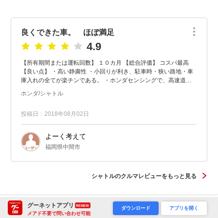
良くできた車。 ほぼ満足
4.9
【所有期間または運転回数】 １０カ月 【総合評価】 コスパ最高
【良い点】 ・高い静粛性 ・小回りが利き、駐車時・狭い路地・車
庫入れの全てが楽チンである。 ・ホンダセンシングで、高速道路
ではほぼ自動運転ができるため疲れ...
ホンダ/シャトル
投稿日：2018年08月02日
よーく考えて
福岡県中間市
シャトルのクルマレビューをもっと見る
グーネットアプリ
RENEW
ダウンロード
アプリを開く
メアド不要で問い合わせ可能