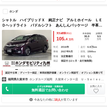
ホンダ
シャトル ハイブリッドＸ 純正ナビ アルミホイール ＬＥ
Ｄヘッドライト パドルシフト あんしんパッケージ 半革
ＢＴ接続 ナビＴＶ Ｒカメラ 横滑り防止機能 オートクル
支払総額
(税込)
本体価格
諸費用
ーズ キーレスエントリ ＡＵＴＯエアコン スマートキー
95.9
9.5
105.
4
万円
万円
万円
年式
2016年
走行
6.8万km
車検
2027年9月
排気
1500cc
整備
法定整備付
修復
なし
保証
保証付 (12ヶ月・走行無制限)
認定中古車
ディーラー保証
車両状態評価書
オンライン商談可
オプション見積り可
福岡県久留米市
ホンダカーズ福岡 久留米インター店 Ｕ－Ｓｅｌｅｃｔコーナー
お気に入り
まずは在庫確認・見積依頼
無料通話でお問い合わせ
18人
今あなたの他に
が見ています