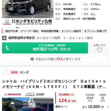
年式
2020年
走行
0.7万km
車検
車検整備付
排気
1500cc
整備
法定整備付
修復
なし
保証
保証付 (12ヶ月・走行無制限)
認定中古車
ディーラー保証
車両状態評価書
オンライン商談可
オプション見積り可
福岡県福岡市博多区
ホンダカーズ福岡 Ｕ－Ｓｅｌｅｃｔ板付
お気に入り
まずは在庫確認・見積依頼
無料通話でお問い合わせ
19人
今あなたの他に
が見ています
ホンダ
NEW
シャトル ハイブリッドＺホンダセンシング Ｇａｔｈｅｒｓ
メモリーナビ（ＶＸＭ－１７５ＶＦｉ） ＥＴＣ車載器（ナビ
連動） 運転席／助手席シートヒーター ＩＲカット／スーパ
支払総額
(税込)
本体価格
諸費用
ーＵＶカットフロントドアガラス・ＵＶカット機能付フロント
113.8
11
124.
8
万円
万円
万円
ウィンドウガラス
16,800
通常ローン
月々
円