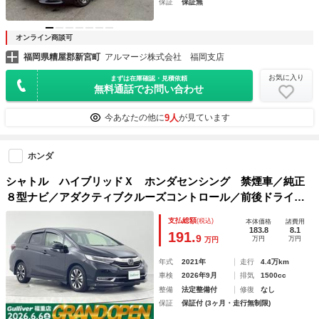
保証
保証無
オンライン商談可
福岡県糟屋郡新宮町
アルマージ株式会社 福岡支店
お気に入り
まずは在庫確認・見積依頼
無料通話でお問い合わせ
9人
今あなたの他に
が見ています
ホンダ
シャトル ハイブリッドＸ ホンダセンシング 禁煙車／純正
８型ナビ／アダクティブクルーズコントロール／前後ドライブ
レコーダー／ＥＴＣ／シートヒーター／衝突被害軽減ブレーキ
支払総額
(税込)
本体価格
諸費用
／レーンキープアシスト／フルセグＴＶ／パドルシフト／バッ
183.8
8.1
191.
9
万円
万円
万円
クカメラ／純正ＡＷ
年式
2021年
走行
4.4万km
車検
2026年9月
排気
1500cc
整備
法定整備付
修復
なし
保証
保証付 (3ヶ月・走行無制限)