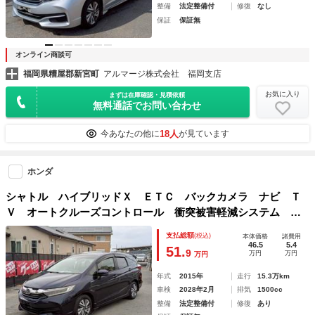
整備
法定整備付
修復
なし
保証
保証無
オンライン商談可
福岡県糟屋郡新宮町
アルマージ株式会社 福岡支店
お気に入り
まずは在庫確認・見積依頼
無料通話でお問い合わせ
18人
今あなたの他に
が見ています
ホンダ
シャトル ハイブリッドＸ ＥＴＣ バックカメラ ナビ Ｔ
Ｖ オートクルーズコントロール 衝突被害軽減システム オ
ートライト ＬＥＤヘッドランプ スマートキー アイドリン
支払総額
(税込)
本体価格
諸費用
グストップ 電動格納ミラー ＡＴ 盗難防止システム
46.5
5.4
51.
9
万円
万円
万円
年式
2015年
走行
15.3万km
車検
2028年2月
排気
1500cc
整備
法定整備付
修復
あり