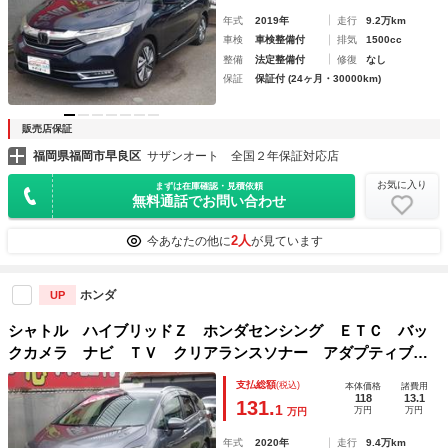
年式
2019年
走行
9.2万km
車検
車検整備付
排気
1500cc
整備
法定整備付
修復
なし
保証
保証付 (24ヶ月・30000km)
販売店保証
福岡県福岡市早良区
サザンオート 全国２年保証対応店
お気に入り
まずは在庫確認・見積依頼
無料通話でお問い合わせ
2人
今あなたの他に
が見ています
ホンダ
UP
シャトル ハイブリッドＺ ホンダセンシング ＥＴＣ バッ
クカメラ ナビ ＴＶ クリアランスソナー アダプティブク
ルーズコントロール レーンアシスト 衝突被害軽減システ
支払総額
(税込)
本体価格
諸費用
ム シートヒーター ＬＥＤヘッドランプ パドルシフト
118
13.1
131.
1
万円
万円
万円
年式
2020年
走行
9.4万km