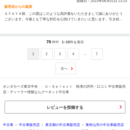
投稿日：2023年06月01日 13:23
販売店からの返答
ＡＹＡＹＡ様、この度はこのような高評価をいただきまして誠にありがとう
ございます。今後とも丁寧な対応を心掛けていきたいと思います。引き続き
宜しくお願い申し上げます。
70
件中
1~10
件を表示
...
1
2
3
4
7
次へ
ホンダカーズ東京中央 Ｕ－Ｓｅｌｅｃｔ 秋津の評判・口コミ 中古車販売
店・ディーラー情報ならグーネット中古車
レビューを投稿する
中古車
中古車販売店
東京都の中古車販売店
東村山市の中古車販売店