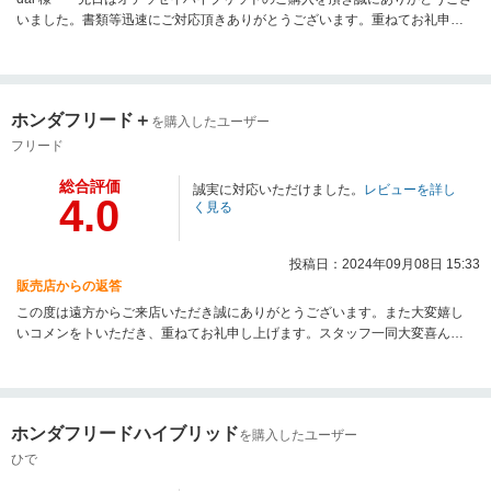
いました。書類等迅速にご対応頂きありがとうございます。重ねてお礼申し
上げます。このような高評価を頂き、所員一同感激しております。また機会
がございましたら、お声掛け頂ければ幸いです。今後とも何卒宜しくい願い
申し上げます。 U-Select秋津 竹内
ホンダフリード＋
を購入したユーザー
フリード
総合評価
誠実に対応いただけました。
レビューを詳し
4.0
く見る
投稿日：2024年09月08日 15:33
販売店からの返答
この度は遠方からご来店いただき誠にありがとうございます。また大変嬉し
いコメンをトいただき、重ねてお礼申し上げます。スタッフ一同大変喜んで
おりました。今後もお客様に喜んでいただけるようスタッフ全員取り組んで
まいりますので、末長いお付き合いのほど、よろしくお願いいたします。US
秋津店 店長
ホンダフリードハイブリッド
を購入したユーザー
ひで