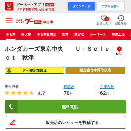
グーネットアプリ
RENEW
ダウンロード
アプリを開く
メアド不要で問い合わせ可能
0
お気に入り
閲覧履歴
中古車
輸入車
中古車販売店
新車
車買取
カーリース
整備工場
ホンダカーズ東京中央 Ｕ－Ｓｅｌｅ
MAP
ｃｔ 秋津
鑑定書付車両取扱店
グー鑑定加盟店
総合評価
投稿数
在庫台数
70
62
4.7
件
台
無料電話
販売店のレビューを投稿する