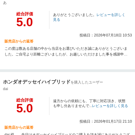
あ
総合評価
ありがとうございました。
レビューを詳しく
5.0
見る
投稿日：2026年07月18日 10:53
販売店からの返答
この度は数ある店舗の中から当店をお選びいただき誠にありがとうございま
した。ご自宅より距離ございましたが、お越しいただけました事を感謝申し
上げます。内外装ともにコンディション良好なお車でしたので、気に入って
いただけて本当に良かったです。、安心・快適にお乗りいただけると思いま
す。この度は本当にありがとうございました。営業 大野
ホンダオデッセイハイブリッド
を購入したユーザー
dai
総合評価
遠方からの依頼にも、丁寧に対応頂き、状態
5.0
も申し分ありませんで...
レビューを詳しく見る
投稿日：2026年01月17日 21:10
販売店からの返答
dai 様 先日はオデッセイハイブリッドのご購入を頂き誠にありがとうござ