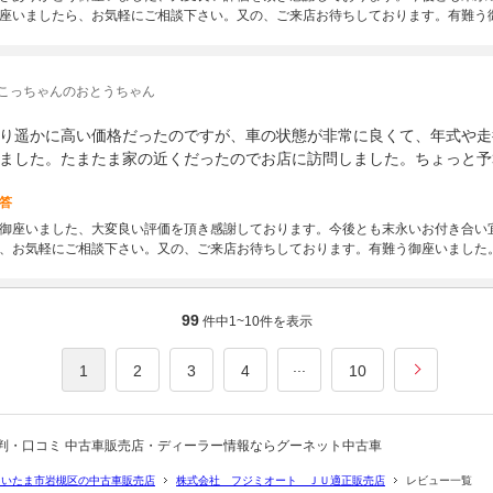
座いましたら、お気軽にご相談下さい。又の、ご来店お待ちしております。有難う
 こっちゃんのおとうちゃん
り遥かに高い価格だったのですが、車の状態が非常に良くて、年式や走
ました。たまたま家の近くだったのでお店に訪問しました。ちょっと予
答
御座いました、大変良い評価を頂き感謝しております。今後とも末永いお付き合い
、お気軽にご相談下さい。又の、ご来店お待ちしております。有難う御座いました
99
件中
1~10
件を表示
...
1
2
3
4
10
判・口コミ 中古車販売店・ディーラー情報ならグーネット中古車
さいたま市岩槻区の中古車販売店
株式会社 フジミオート ＪＵ適正販売店
レビュー一覧