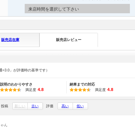
来店時間を選択して下さい
販売店在庫
販売店レビュー
通=3.0」が評価時の基準です）
説明のわかりやすさ
納車までの対応
4.8
4.8
満足度
満足度
投稿
新しい
古い
評価
高い
低い
ちゃん