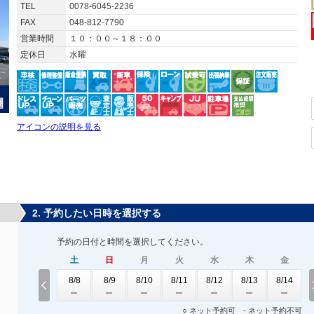
TEL
0078-6045-2236
FAX
048-812-7790
営業時間
１０：００～１８：００
定休日
水曜
アイコンの説明を見る
2. 予約したい日時を選択する
予約の日付と時間を選択してください。
土
日
月
火
水
木
金
8/8
8/9
8/10
8/11
8/12
8/13
8/14
○ ネット予約可 - ネット予約不可