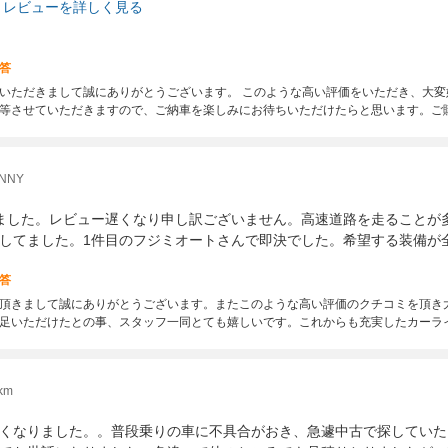
レビューを詳しく見る
答
いただきまして誠にありがとうございます。 このような高い評価をいただき、大
等させていただきますので、ご納車を楽しみにお待ちいただけたらと思います。ご
NNY
ました。レビュー遅くなり申し訳ございません。高速道路を走ることが
してました。1件目のフジミオートさんで即決でした。希望する装備が
答
頂きまして誠にありがとうございます。またこのような高い評価のクチコミを頂き
足いただけたとの事、スタッフ一同とても嬉しいです。これからも充実したカーラ
km
くなりました。。普段乗りの車に不具合がおき、急遽中古で探していた