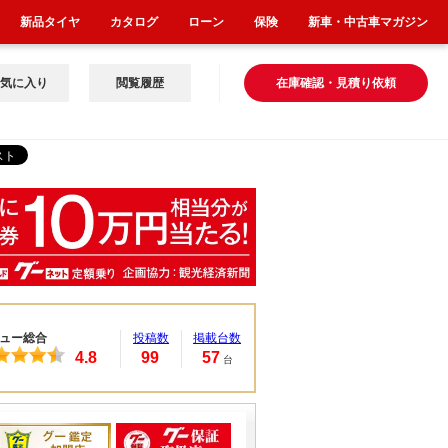
新品タイヤ
カタログ
ローン
保険
新車・中古車マガジン
気に入り
閲覧履歴
在庫確認・見積り依頼
ュー総合
投稿数
掲載台数
4.8
99
57
台