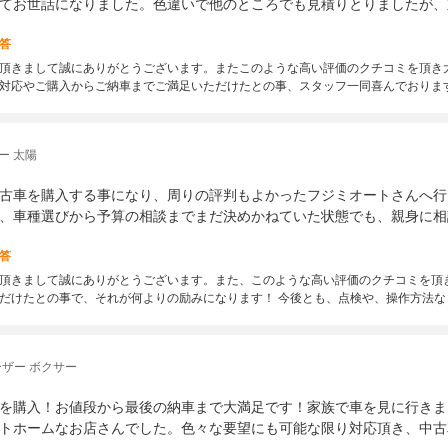
てお世話になりました。色違いで他のところでも見積りとりましたが、
答
頂きまして誠にありがとうございます。またこのような高い評価のクチコミを頂き
対応やご購入からご納車までご満足いただけたとの事、スタッフ一同喜んでおりま
ー 太陽
古車を購入する事になり、周りの評判もよかったフジミオートさんへ行
、車種選びから予算の相談までまだ決めかねていた状態でも、親身に相
答
頂きまして誠にありがとうございます。また、このような高い評価のクチコミを頂
だけたとの事で、それが何よりの励みになります！ 今後とも、点検や、操作方法
ザー ボクサー
を購入！お値段から最後の納車まで大満足です！家族で車を見に行きま
トホームなお店さんでした。色々な要望にも可能な限り対応頂き、中古