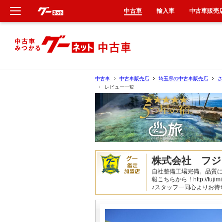
中古車
輸入車
中古車販売
新車
中古車
中古車
中古車販売店
埼玉県の中古車販売店
レビュー一覧
輸入車
クルマ買取
カーリース
株式会社 フジ
タイヤ交換
自社整備工場完備。品質
報こちらから！http://fuji
♪スタッフ一同心よりお待
整備工場
車検