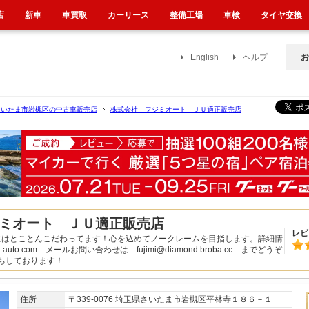
店
新車
車買取
カーリース
整備工場
車検
タイヤ交換
English
ヘルプ
お
さいたま市岩槻区の中古車販売店
株式会社 フジミオート ＪＵ適正販売店
ミオート ＪＵ適正販売店
レビ
にはとことんこだわってます！心を込めてノークレームを目指します。詳細情
mi-auto.com メールお問い合わせは fujimi@diamond.broba.cc までどうぞ
ちしております！
住所
〒339-0076 埼玉県さいたま市岩槻区平林寺１８６－１