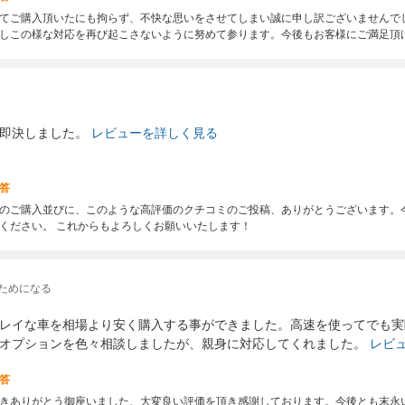
てご購入頂いたにも拘らず、不快な思いをさせてしまい誠に申し訳ございませんで
しこの様な対応を再び起こさないように努めて参ります。今後もお客様にご満足頂
即決しました。
レビューを詳しく見る
答
のご購入並びに、このような高評価のクチコミのご投稿、ありがとうございます。
ください。 これからもよろしくお願いいたします！
ためになる
レイな車を相場より安く購入する事ができました。高速を使ってでも実
オプションを色々相談しましたが、親身に対応してくれました。
レビ
答
きありがとう御座いました、大変良い評価を頂き感謝しております。今後とも末永