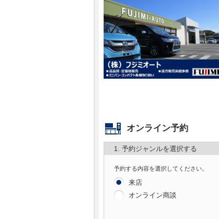
マガジン
車カタログ
自動車ローン
保険
レビュー
オンライン予約
価格相場
1. 予約ジャンルを選択する
教習所
予約する内容を選択してください。
来店
用語集
オンライン商談