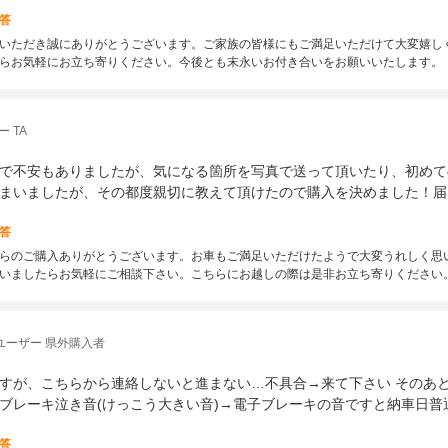
答
いただき誠にありがとうございます。ご家族の皆様にもご満足いただけて大変嬉し
らお気軽にお立ち寄りください。今後とも末永いお付き合いをお願いいたします。
 TA
で不安もありましたが、気になる箇所を写真で送って頂いたり、初めて
まいましたが、その都度親切に教えて頂けたので購入を決めました！届
答
らのご購入ありがとうございます。お車もご満足いただけたようで大変うれしく思
いましたらお気軽にご相談下さい。こちらにお越しの際は是非お立ち寄りください
ユーザー 県外購入者
すが、こちらから連絡しないと進まない…不具合→来て下さい そのあと
ブレーキ泣き音(けっこう大きい音)→電子ブレーキの音ですと納車日普
答