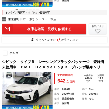
保証
保証無
オンライン商談可
オプション見積り可
東京都町田市
（株）ケーユー 本店
お気に入り
在庫を確認・見積り依頼する
3人
今あなたの他に
が見ています
ホンダ
シビック タイプＲ レーシングブラックパッケージ 登録済
未使用車 ６ＭＴ ＨｏｎｄａＬｏｇＲ ブレンボ製キャリパ
ー ９インチホンダコネクトディスプレイ ＥＴＣ２．０ ワ
支払総額
(税込)
本体価格
諸費用
イヤレス充電 レブマッチシステム アルミ製シフトノブ ホ
629.9
12.2
642.
1
万円
万円
万円
ンダセンシング バックカメラ ＬＥＤライト
年式
2026年
走行
9km
車検
2029年4月
排気
2000cc
整備
法定整備無
修復
なし
保証
保証無