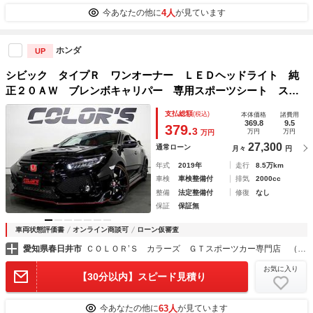
4人
今あなたの他に
が見ています
ホンダ
UP
シビック タイプＲ ワンオーナー ＬＥＤヘッドライト 純
正２０ＡＷ ブレンボキャリパー 専用スポーツシート スマ
ートキー エアロパーツ 大型リアスポイラー ＶＴＥＣター
支払総額
(税込)
本体価格
諸費用
ボモデル ギャザスナビＢカメラ
369.8
9.5
379.
3
万円
万円
万円
27,300
通常ローン
月々
円
年式
2019年
走行
8.5万km
車検
車検整備付
排気
2000cc
整備
法定整備付
修復
なし
保証
保証無
車両状態評価書
オンライン商談可
ローン仮審査
愛知県春日井市
ＣＯＬＯＲ’Ｓ カラーズ ＧＴスポーツカー専門店 （株）カラーズ
お気に入り
【30分以内】スピード見積り
63人
今あなたの他に
が見ています