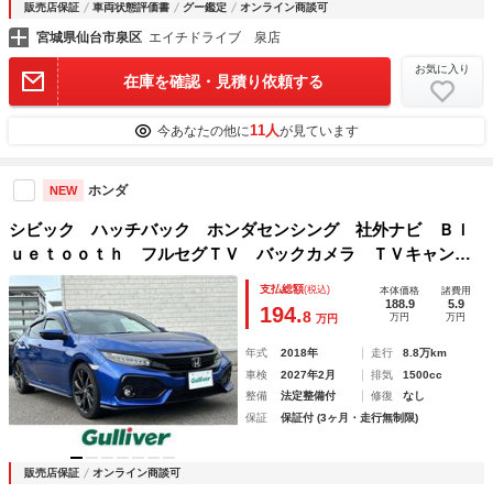
販売店保証
車両状態評価書
グー鑑定
オンライン商談可
宮城県仙台市泉区
エイチドライブ 泉店
お気に入り
在庫を確認・見積り依頼する
11人
今あなたの他に
が見ています
ホンダ
NEW
シビック ハッチバック ホンダセンシング 社外ナビ Ｂｌ
ｕｅｔｏｏｔｈ フルセグＴＶ バックカメラ ＴＶキャンセ
ラー ＥＴＣ ドラレコ オートクルーズコントロール プリ
支払総額
(税込)
本体価格
諸費用
クラッシュ レーンキープアシスト 前席シートヒーター Ｌ
188.9
5.9
194.
8
万円
万円
万円
ＥＤヘッドライト
年式
2018年
走行
8.8万km
車検
2027年2月
排気
1500cc
整備
法定整備付
修復
なし
保証
保証付 (3ヶ月・走行無制限)
販売店保証
オンライン商談可