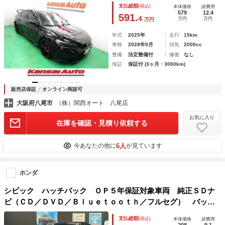
ｏｔｈ バックカメラ ＵＳＢ ソナー 電格ミラー オー
支払総額
(税込)
本体価格
諸費用
トライト ＬＥＤヘッド １９アルミ チルトステア
579
12.4
591.
4
万円
万円
万円
年式
2025年
走行
15km
車検
2028年9月
排気
2000cc
整備
法定整備付
修復
なし
保証
保証付 (3ヶ月・3000km)
販売店保証
オンライン商談可
大阪府八尾市
（株）関西オート 八尾店
お気に入り
在庫を確認・見積り依頼する
6人
今あなたの他に
が見ています
ホンダ
シビック ハッチバック ＯＰ５年保証対象車両 純正ＳＤナ
ビ（ＣＤ／ＤＶＤ／Ｂｌｕｅｔｏｏｔｈ／フルセグ） バック
モニター ＥＴＣ クルーズコントロール パドルシフト シ
支払総額
(税込)
本体価格
諸費用
ートヒーター ブレーキホールド
208
9.1