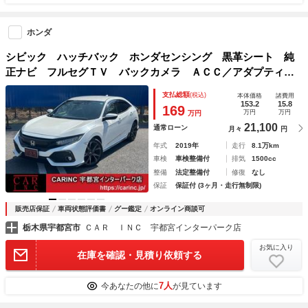
ホンダ
シビック ハッチバック ホンダセンシング 黒革シート 純
正ナビ フルセグＴＶ バックカメラ ＡＣＣ／アダプティブ
クルーズコントロール シートヒーター パワーシート ドラ
支払総額
(税込)
本体価格
諸費用
イブレコーダー ビルトインＥＴＣ 純正１８ＡＷ Ｂｌｕｅ
153.2
15.8
169
万円
万円
万円
ｔｏｏｔｈ接続
21,100
通常ローン
月々
円
年式
2019年
走行
8.1万km
車検
車検整備付
排気
1500cc
整備
法定整備付
修復
なし
保証
保証付 (3ヶ月・走行無制限)
販売店保証
車両状態評価書
グー鑑定
オンライン商談可
栃木県宇都宮市
ＣＡＲ ＩＮＣ 宇都宮インターパーク店
お気に入り
在庫を確認・見積り依頼する
7人
今あなたの他に
が見ています