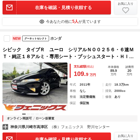
お気に入り
在庫を確認・見積り依頼する
5人
今あなたの他に
が見ています
ホンダ
NEW
グーネットセレクト
シビック タイプＲ ユーロ シリアルＮＯ０２５６・６速Ｍ
Ｔ・純正１８アルミ・専用シート・プッシュスタート・ＨＩＤ
ライト・純正エアロ・キーレス
支払総額
(税込)
本体価格
諸費用
89.9
20
109.
9
万円
万円
万円
年式
2011年
走行
18.3万km
車検
なし
排気
2000cc
整備
法定整備無
修復
あり
保証
保証無
オンライン商談可
ローン仮審査
神奈川県川崎市高津区
（株）フェニックス 野川センター
お気に入り
在庫を確認・見積り依頼する