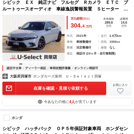
シビック ＥＸ 純正ナビ フルセグ Ｒカメラ ＥＴＣ ブ
ルートゥースオーディオ 車線逸脱警報装置 Ｓヒーター 電
動格納ミラー セキュリティアラーム ターボエンジン ＵＳ
支払総額
(税込)
本体価格
諸費用
Ｂポート 前後ソナー Ｄレコ パワーウィンドウ
289.8
14.6
304.
4
万円
万円
万円
年式
2021年
走行
2.8万km
車検
車検整備付
排気
1500cc
整備
法定整備付
修復
なし
保証
保証付 (24ヶ月・走行無制限)
認定中古車
ディーラー保証
車両状態評価書
オンライン商談可
大阪府貝塚市
ホンダカーズ泉州 Ｕ－Ｓｅｌｅｃｔ貝塚
お気に入り
在庫を確認・見積り依頼する
4人
今あなたの他に
が見ています
ホンダ
シビック ハッチバック ＯＰ５年保証対象車両 ホンダセン