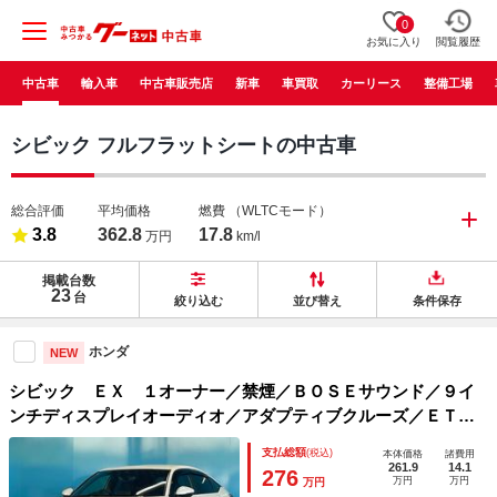
0
お気に入り
閲覧履歴
中古車
輸入車
中古車販売店
新車
車買取
カーリース
整備工場
シビック フルフラットシートの中古車
総合評価
平均価格
燃費
（WLTCモード）
3.8
362.8
17.8
万円
km/l
掲載台数
23
台
絞り込む
並び替え
条件保存
ホンダ
NEW
シビック ＥＸ １オーナー／禁煙／ＢＯＳＥサウンド／９イ
ンチディスプレイオーディオ／アダプティブクルーズ／ＥＴＣ
２．０／ワイヤレス充電／Ｂｌｕｅｔｏｏｔｈオーディオ／フ
支払総額
(税込)
本体価格
諸費用
ルセグ／シートヒータ／純正１８インチＡＷ／ＢＳＭ
261.9
14.1
276
万円
万円
万円