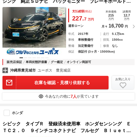
シング 純正ＳＤナビ バックモニター ブレーキホールド
パドルシフト クルーズコントロール ドライブレコーダー
支払総額
(税込)
本体価格
諸費用
ＥＴＣ アイドリングストップ Ｂｌｕｅｔｏｏｔｈ
215
12.7
227.
7
万円
万円
万円
16,700
通常ローン
月々
円
年式
2017年
走行
5.1万km
車検
車検整備付
排気
1500cc
整備
法定整備付
修復
なし
保証
保証付 (3ヶ月・15000km)
販売店保証
車両状態評価書
グー鑑定
オンライン商談可
沖縄県豊見城市
ユーポス 豊見城店
お気に入り
在庫を確認・見積り依頼する
7人
今あなたの他に
が見ています
ホンダ
シビック タイプＲ 登録済未使用車 ホンダセンシング Ｅ
ＴＣ２．０ ９インチコネクトナビ フルセグ Ｂｌｕｅｔｏ