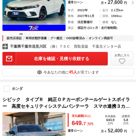
27,600
通常ローン
月々
円
年式
2022年
走行
2.1万km
車検
2027年11月
排気
1500cc
整備
法定整備付
修復
なし
保証
保証付 (12ヶ月・走行無制限)
販売店保証
車両状態評価書
グー鑑定
OBD診断済み
オンライン商談可
千葉県千葉市花見川区
（株）ＴＳＣ 買取直販 千葉北インター店
お気に入り
在庫を確認・見積り依頼する
45人
今あなたの他に
が見ています
ホンダ
シビック タイプＲ 純正ＯＰカーボンテールゲートスポイラ
ー 高度セキュリティシステムパンテーラ スマホ連携３カメ
ラドラレコ 各ＯＰイルミ タイプＲパターンプロジェクタ
支払総額
(税込)
本体価格
諸費用
ー Ｑｉワイヤレス充電器 １オーナー 禁煙車 赤シート
643.9
5.8
649.
7
万円
万円
万円
52,400
通常ローン
月々
円