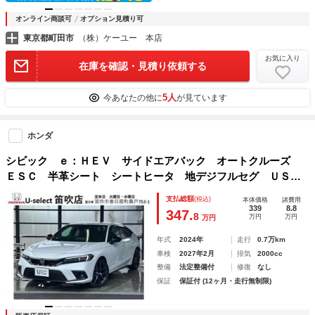
オンライン商談可
オプション見積り可
東京都町田市
（株）ケーユー 本店
お気に入り
在庫を確認・見積り依頼する
5人
今あなたの他に
が見ています
ホンダ
シビック ｅ：ＨＥＶ サイドエアバック オートクルーズ
ＥＳＣ 半革シート シートヒータ 地デジフルセグ ＵＳ
Ｂ 後カメラ 電動格納ミラー 盗難防止システム キーフリ
支払総額
(税込)
本体価格
諸費用
ー パワーステアリング ＬＥＤライト ＡＢＳ
339
8.8
347.
8
万円
万円
万円
年式
2024年
走行
0.7万km
車検
2027年2月
排気
2000cc
整備
法定整備付
修復
なし
保証
保証付 (12ヶ月・走行無制限)