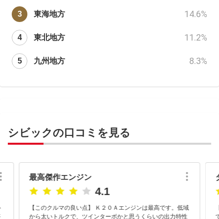
14.6
%
東海地方
11.2
%
東北地方
8.3
%
九州地方
シビックの口コミを見る
最高傑作エンジン
4.1
ト
【このクルマの良い点】 Ｋ２０Ａエンジンは最高です。低域
搭
から太いトルクで、ツインターボかと思うくらいの出力特性