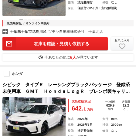
整備
法定整備付
修復
なし
保証
保証付 (12ヶ月・走行無制限)
販売店保証
オンライン商談可
千葉県千葉市花見川区
ツチヤ自動車株式会社 千葉北店
お気に入り
在庫を確認・見積り依頼する
6人
今あなたの他に
が見ています
ホンダ
シビック タイプＲ レーシングブラックパッケージ 登録済
未使用車 ６ＭＴ ＨｏｎｄａＬｏｇＲ ブレンボ製キャリパ
ー ９インチホンダコネクトディスプレイ ＥＴＣ２．０ ワ
支払総額
(税込)
本体価格
諸費用
イヤレス充電 レブマッチシステム アルミ製シフトノブ ホ
629.9
12.2
642.
1
万円
万円
万円
ンダセンシング バックカメラ ＬＥＤライト
年式
2026年
走行
9km
車検
2029年3月
排気
2000cc
整備
法定整備無
修復
なし