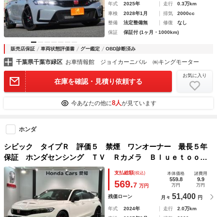
年式
2025年
走行
0.3万km
車検
2028年1月
排気
2000cc
整備
法定整備無
修復
なし
保証
保証付 (1ヶ月・1000km)
販売店保証
車両状態評価書
グー鑑定
OBD診断済み
千葉県千葉市緑区
お車情報館 ジョイカーニバル ㈱キングモーター
お気に入り
在庫を確認・見積り依頼する
8人
今あなたの他に
が見ています
ホンダ
シビック タイプＲ 評価５ 禁煙 ワンオーナー 最長５年
保証 ホンダセンシング ＴＶ Ｒカメラ Ｂｌｕｅｔｏｏｔ
ｈ 純正前後ドラレコ ＥＴＣ ＬＥＤライト クルコン ア
支払総額
(税込)
本体価格
諸費用
ルミ スマートキー 盗難防止装置 整備記録簿 ＡＡＣ
559.8
9.9
569.
7
万円
万円
万円
51,400
残価ローン
月々
円
年式
2024年
走行
2.0万km