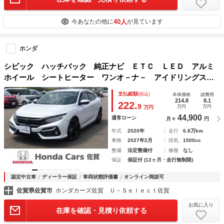
40人
今あなたの他に
が見ています
ホンダ
シビック ハッチバック 純正ナビ ＥＴＣ ＬＥＤ アルミ
ホイール シートヒーター ワンオ－ナ－ アイドリングスト
ップ機能 サイドエアバッグ ターボ車 地デジ 記録簿 レ
支払総額
(税込)
本体価格
諸費用
ーンキープ ナビ＆ＴＶ ＤＶＤ再生 リアカメラ 禁煙車
214.8
8.1
222.
9
万円
万円
万円
44,900
通常ローン
月々
円
年式
2020年
走行
6.8万km
車検
2027年2月
排気
1500cc
整備
法定整備付
修復
なし
保証
保証付 (12ヶ月・走行無制限)
認定中古車
ディーラー保証
車両状態評価書
オンライン商談可
佐賀県佐賀市
ホンダカーズ佐賀 Ｕ－Ｓｅｌｅｃｔ佐賀
お気に入り
在庫を確認・見積り依頼する