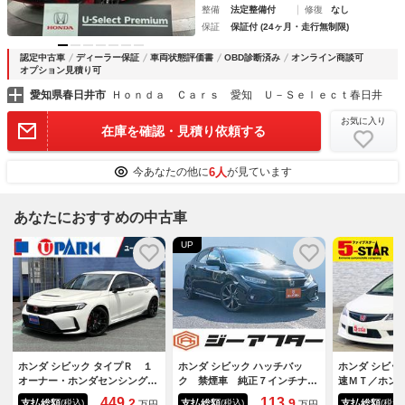
整備
法定整備付
修復
なし
保証
保証付 (24ヶ月・走行無制限)
認定中古車
ディーラー保証
車両状態評価書
OBD診断済み
オンライン商談可
オプション見積り可
愛知県春日井市
Ｈｏｎｄａ Ｃａｒｓ 愛知 Ｕ－Ｓｅｌｅｃｔ春日井
お気に入り
在庫を確認・見積り依頼する
6人
今あなたの他に
が見ています
あなたにおすすめの中古車
UP
ホンダ シビック タイプＲ １
ホンダ シビック ハッチバッ
ホンダ シビッ
オーナー・ホンダセンシング・
ク 禁煙車 純正７インチナ
速ＭＴ／ホン
ホンダコネクトナビ・フルセ
ビ バックカメラ ホンダセン
ロ／Ｊ‘ｓ Ｒ
449.
113.
2
9
支払総額
支払総額
支払総額
(税込)
(税込)
(税込)
万円
万円