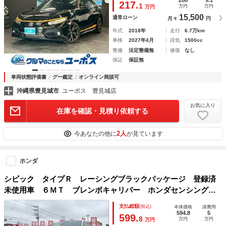
217.
1
万円
万円
万円
15,500
通常ローン
月々
円
年式
2018年
走行
6.7万km
車検
2027年4月
排気
1500cc
整備
法定整備無
修復
なし
保証
保証無
車両状態評価書
グー鑑定
オンライン商談可
沖縄県豊見城市
ユーポス 豊見城店
お気に入り
在庫を確認・見積り依頼する
2人
今あなたの他に
が見ています
ホンダ
シビック タイプＲ レーシングブラックパッケージ 登録済
未使用車 ６ＭＴ ブレンボキャリパー ホンダセンシング
アルカンターラスポーツシート ワイヤレス充電器 純正１９
支払総額
(税込)
本体価格
諸費用
インチアルミホイール ＬＥＤヘッドライト
594.8
5
599.
8
万円
万円
万円