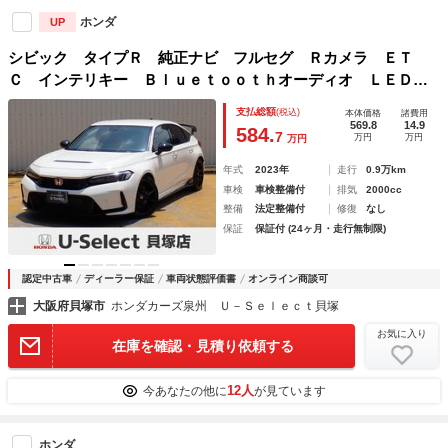
ホンダ
UP
シビック タイプＲ 純正ナビ フルセグ Ｒカメラ ＥＴ
Ｃ インテリキー Ｂｌｕｅｔｏｏｔｈオーディオ ＬＥＤラ
ンプ Ｂカメ アダプティブクルーズ ブレーキサポート Ｗ
支払総額
(税込)
本体価格
諸費用
エアバッグ ＡＡＣ エアバック 横滑り防止 キーフリ
569.8
14.9
584.
7
万円
万円
万円
年式
2023年
走行
0.9万km
車検
車検整備付
排気
2000cc
整備
法定整備付
修復
なし
保証
保証付 (24ヶ月・走行無制限)
認定中古車
ディーラー保証
車両状態評価書
オンライン商談可
大阪府貝塚市
ホンダカーズ泉州 Ｕ－Ｓｅｌｅｃｔ貝塚
お気に入り
在庫を確認・見積り依頼する
12人
今あなたの他に
が見ています
ホンダ