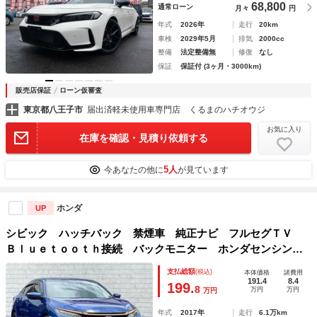
68,800
通常ローン
月々
円
年式
2026年
走行
20km
車検
2029年5月
排気
2000cc
整備
法定整備無
修復
なし
保証
保証付 (3ヶ月・3000km)
販売店保証
ローン仮審査
東京都八王子市
届出済軽未使用車専門店 くるまのハチオウジ
お気に入り
在庫を確認・見積り依頼する
5人
今あなたの他に
が見ています
ホンダ
UP
シビック ハッチバック 禁煙車 純正ナビ フルセグＴＶ
Ｂｌｕｅｔｏｏｔｈ接続 バックモニター ホンダセンシン
グ 衝突被害軽減ブレーキ 路外逸脱抑制機能 渋滞追従機能
支払総額
(税込)
本体価格
諸費用
付アダプティブクルーズコントロール 車線維持支援システム
191.4
8.4
199.
8
万円
万円
万円
年式
2017年
走行
6.1万km