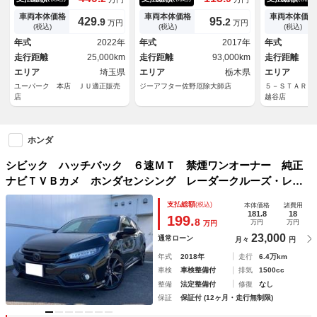
グ・Ｂカメラ・ブレンボキャリ
シング クルーズコントロー
ー／ＴＥＩＮ
パー・フルＬＥＤヘッド・純正
ル 純正１８インチＡＷ オー
Ｎ Ｒａｃｉ
車両本体価格
車両本体価格
車両本体価格
429.
95.
9
2
万円
万円
１９ＡＷ・タイプＲ専用スポイ
トライト シートヒーター Ｌ
イプＲ専用シ
(税込)
(税込)
(税込)
ラー・エアロ・Ｈｏｎｄａ Ｌ
ＥＤヘッドランプ 電動格納ミ
ＥＴＣ／カロ
年式
2022年
年式
2017年
年式
ｏｇＲ・カープレイ・ＥＴＣ
ラー 革シート ＥＴＣ オー
バックカメラ
走行距離
25,000km
走行距離
93,000km
走行距離
２．０
トライト
エリア
埼玉県
エリア
栃木県
エリア
ユーパーク 本店 ＪＵ適正販売
ジーアフター佐野厄除大師店
５－ＳＴＡＲ（
店
越谷店
ホンダ
シビック ハッチバック ６速ＭＴ 禁煙ワンオーナー 純正
ナビＴＶＢカメ ホンダセンシング レーダークルーズ・レー
ンキープ ＬＥＤオートライト シートヒーター サイドエア
支払総額
(税込)
本体価格
諸費用
バック ＥＴＣ ＵＳＢ Ｂｌｕｅｔｏｏｔｈ スマートキー
181.8
18
199.
8
万円
万円
万円
23,000
通常ローン
月々
円
年式
2018年
走行
6.4万km
車検
車検整備付
排気
1500cc
整備
法定整備付
修復
なし
保証
保証付 (12ヶ月・走行無制限)