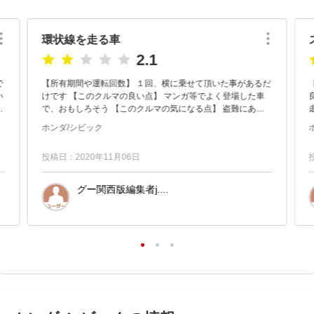
環状線を走る車
2.1
で
【所有期間や運転回数】 １回、横に乗せて頂いた事があるだ
けです 【このクルマの良い点】 マンガ等でよく登場した車
良
て
で、おもしろそう 【このクルマの気になる点】 盗難にあわ
走
ないかが心配です。シビック窃盗団もいたときいたことが
ホンダ/シビック
あ...
投稿日：2020年11月06日
グー関西版編集者j....