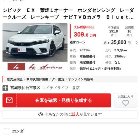
シビック ＥＸ 禁煙１オーナー ホンダセンシング レーダ
ークルーズ レーンキープ ナビＴＶＢカメラ Ｂｌｕｅｔｏ
ｏｔｈ パワーシート シートヒーター ＬＥＤオートハイビ
支払総額
(税込)
本体価格
諸費用
ーム クリアランスソナー ＵＳＢ ＥＴＣ２．０
291.8
18
309.
8
万円
万円
万円
35,800
通常ローン
月々
円
年式
2021年
走行
2.9万km
車検
車検整備付
排気
1500cc
整備
法定整備付
修復
なし
保証
保証付 (12ヶ月・走行無制限)
販売店保証
車両状態評価書
グー鑑定
オンライン商談可
宮城県仙台市泉区
エイチドライブ 泉店
お気に入り
在庫を確認・見積り依頼する
12人
今あなたの他に
が見ています
ホンダ