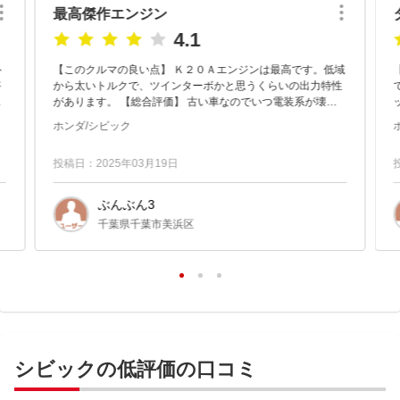
最高傑作エンジン
4.1
ト
【このクルマの良い点】 Ｋ２０Ａエンジンは最高です。低域
搭
から太いトルクで、ツインターボかと思うくらいの出力特性
そ
があります。 【総合評価】 古い車なのでいつ電装系が壊れ
モ
るかわかりませんんが、何よりエンジンが良いので最高で
ホンダ/シビック
す。
投稿日：2025年03月19日
ぶんぶん3
千葉県千葉市美浜区
シビックの低評価の口コミ