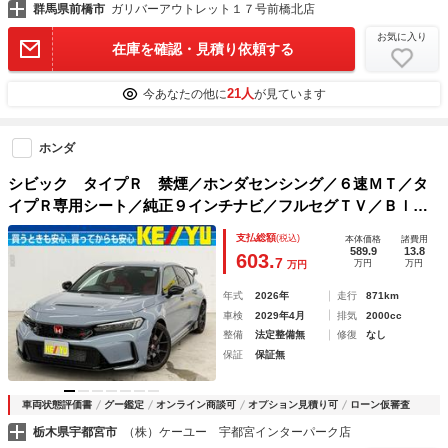
群馬県前橋市
ガリバーアウトレット１７号前橋北店
お気に入り
在庫を確認・見積り依頼する
21人
今あなたの他に
が見ています
ホンダ
シビック タイプＲ 禁煙／ホンダセンシング／６速ＭＴ／タ
イプＲ専用シート／純正９インチナビ／フルセグＴＶ／Ｂｌｕ
ｅｔｏｏｔｈ／バックカメラ／純正１９インチアルミ／ＥＴＣ
支払総額
(税込)
本体価格
諸費用
２．０／オートハイビーム／フロアマット／保証書
589.9
13.8
603.
7
万円
万円
万円
年式
2026年
走行
871km
車検
2029年4月
排気
2000cc
整備
法定整備無
修復
なし
保証
保証無
車両状態評価書
グー鑑定
オンライン商談可
オプション見積り可
ローン仮審査
栃木県宇都宮市
（株）ケーユー 宇都宮インターパーク店