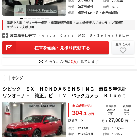
車検
2027年2月
排気
2000cc
整備
法定整備付
修復
なし
保証
保証付 (24ヶ月・走行無制限)
認定中古車
ディーラー保証
車両状態評価書
OBD診断済み
オンライン商談可
オプション見積り可
愛知県春日井市
Ｈｏｎｄａ Ｃａｒｓ 愛知 Ｕ－Ｓｅｌｅｃｔ春日井
お気に入り
在庫を確認・見積り依頼する
2人
今あなたの他に
が見ています
ホンダ
シビック ＥＸ ＨＯＮＤＡＳＥＮＳＩＮＧ 最長５年保証
ワンオ－ナ－ 純正ナビ ＴＶ バックカメラ Ｂｌｕｅｔｏ
ｏｔｈ ＥＴＣ ＬＥＤライト 横滑り防止装置 クルーズコ
支払総額
(税込)
本体価格
諸費用
ントロール アルミホイール スマ－トキ－
294.8
9.3
304.
1
万円
万円
万円
27,000
残価ローン
月々
円
年式
2022年
走行
1.4万km
車検
2027年1月
排気
1500cc