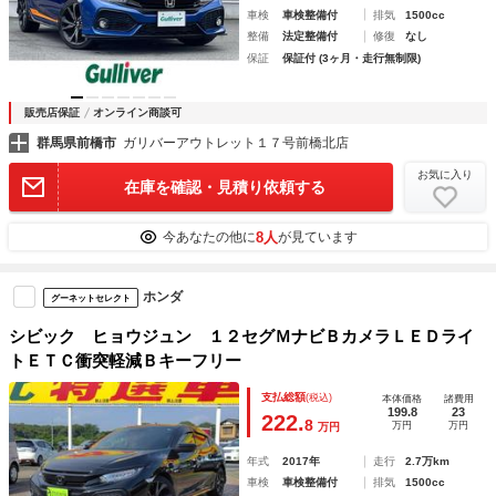
車検
車検整備付
排気
1500cc
整備
法定整備付
修復
なし
保証
保証付 (3ヶ月・走行無制限)
販売店保証
オンライン商談可
群馬県前橋市
ガリバーアウトレット１７号前橋北店
お気に入り
在庫を確認・見積り依頼する
8人
今あなたの他に
が見ています
ホンダ
グーネットセレクト
シビック ヒョウジュン １２セグＭナビＢカメラＬＥＤライ
トＥＴＣ衝突軽減Ｂキーフリー
支払総額
(税込)
本体価格
諸費用
199.8
23
222.
8
万円
万円
万円
年式
2017年
走行
2.7万km
車検
車検整備付
排気
1500cc