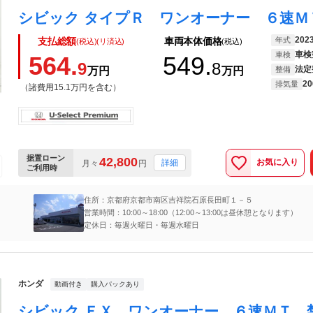
202
年式
支払総額
車両本体価格
(税込)(リ済込)
(税込)
車検
車検
564.
549.
9
8
法定
万円
万円
整備
20
排気量
（諸費用15.1万円を含む）
据置ローン
42,800
お気に入り
詳細
月々
円
ご利用時
住所：京都府京都市南区吉祥院石原長田町１－５
営業時間：10:00～18:00（12:00～13:00は昼休憩となります）
定休日：毎週火曜日・毎週水曜日
ホンダ
動画付き
購入パックあり