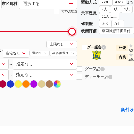
駆動方式
ミッ
2WD
4WD
選択する
市区町村
2人
3人
4人
支払総額
乗車定員
11人以上
修復歴
あり
なし
状態評価
車両状態評価書付
★
グー鑑定
?
外装
ン
1点
通常ローン
残価/据置ローン
★
内装
1点
～
グー保証
?
～
ディーラー店
?
条件