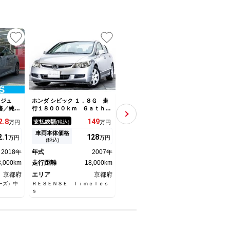
ウジュ
ホンダ シビック １．８Ｇ 走
ホンダ シビック タイプＲ ワ
ホンダ
書／純
行１８０００ｋｍ Ｇａｔｈｅ
ンオーナー ６速ＭＴ 禁煙
Ｘ 
センシン
ｒｓナビ ５ＭＴ キーレス
車 Ｈｏｎｄａコネクトディス
復歴
2.
8
149
564.
9
支払総額
支払総額
支払
万円
(税込)
万円
(税込)
万円
前席／ヘ
オートエアコン
プレイ ＥＴＣ２．０ ドラレ
国保
Ｂｌｕｅ
コ バックカメラ アダプティ
煙車
車両本体価格
車両本体価格
車両
2.
1
128
549.
8
万円
万円
万円
Ｃ／ＥＢ
ブクルーズコントロール ブラ
ビ 
(税込)
(税込)
止装置／
インドスポットモニター Ｂｌ
後ド
2018年
年式
2007年
年式
2023年
年式
ｕｅｔｏｏｔｈ ＴＶ ＵＳＢ
ーズ
3,000km
走行距離
18,000km
走行距離
22,000km
ター
走行
京都府
エリア
京都府
エリア
京都府
エリ
ーズ）中
ＲＥＳＥＮＳＥ Ｔｉｍｅｌｅｓ
ホンダカーズ京都 Ｕ－Ｓｅｌｅ
ホンダ
ｓ
ｃｔ久世橋 （株）ホンダモビリ
Ｓｅｌ
ティ近畿
ンダモ