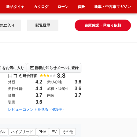
新品タイヤ
カタログ
ローン
保険
新車・中古車マガジン
気に入り
閲覧履歴
在庫確認・見積り依頼
件をお気に入り
新着お知らせメールに登録
3.8
口コミ
総合評価
4.2
3.6
外観
乗り心地
4.4
3.6
走行性能
燃費・経済性
3.7
3.7
価格
内装
3.6
装備
015年12月~2016年6月（22）
レビューコメントを見る
（
409件
）
2009年11月~2012年6月（59）
200
ゼル
ハイブリッド
PHV
EV
その他