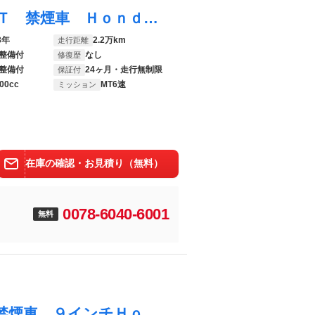
シビック タイプＲ ワンオーナー ６速ＭＴ 禁煙車 Ｈｏｎｄａコネクトディスプレイ ＥＴＣ２．０ ドラレコ バックカメラ アダプティブクルーズコントロール ブラインドスポットモニター Ｂｌｕｅｔｏｏｔｈ ＴＶ ＵＳＢ
3年
2.2万km
走行距離
整備付
なし
修復歴
整備付
24ヶ月・走行無制限
保証付
00cc
MT6速
ミッション
在庫の確認・お見積り（無料）
0078-6040-6001
無料
シビック ＥＸ ワンオーナー ６速ＭＴ 禁煙車 ９インチＨｏｎｄａＣＯＮＮＥＣＴディスプレイ ＥＴＣ２．０ バックカメラ アダプティブクルーズコントロール ブラインドスポットモニター Ｂｌｕｅｔｏｏｔｈ ＴＶ ＵＳＢ