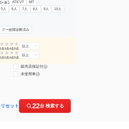
ション
AT/CVT
MT
5人
6人
7人
8人
9人
10人
グー故障診断済み
★
★
★
★
以上
2点
3点
4点
5点
★
★
★
★
以上
2点
3点
4点
5点
販売店保証付
?
未使用車
?
22
をリセット
台 検索する