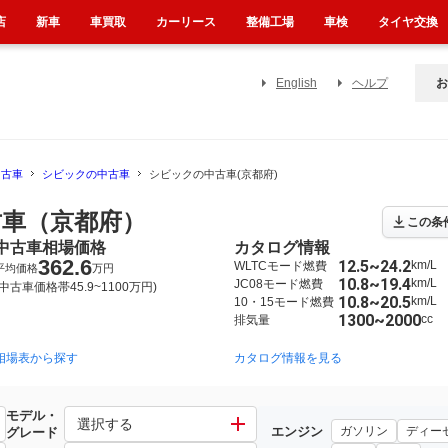
店
新車
車買取
カーリース
整備工場
車検
タイヤ交換
English
ヘルプ
お
中古車
シビックの中古車
シビックの中古車(京都府)
車（京都府）
この条
中古車相場価格
カタログ情報
362.6
12.5~24.2
km/L
WLTCモード燃費
平均価格
万円
10.8~19.4
km/L
JC08モード燃費
(中古車価格帯45.9~1100万円)
10.8~20.5
km/L
10・15モード燃費
1300~2000
cc
排気量
相場表から探す
2017年9月~2020年8月（63）
2017年9月~2021年6月（459）
カタログ情報を見る
2
モデル・
選択する
エンジン
ガソリン
ディー
グレード