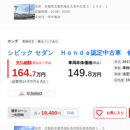
住所：京都府京都市南区久世中久世３－１０２－１
営業時間：10:00～20:00
定休日：年中無休
ホンダ
動画付き
購入パックあり
201
年式
支払総額
車両本体価格
(税込)(リ済込)
(税込)
車検
車検
164.
149.
7
8
法定
万円
万円
整備
15
排気量
（諸費用14.9万円を含む）
通常ローン
19,400
お気に入り
詳細
月々
円
ご利用時
住所：京都府京都市南区吉祥院石原長田町１－５