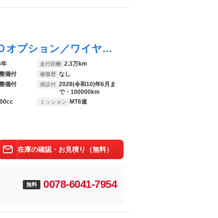
シビック タイプＲ １オーナ／新車保証／Ｄオプション／ワイヤレス充電／専用フロアマット／インテリアＬＥＤイルミ／専用エアロ／１９ＡＷ／レッドキャリパ／ホンダコネクト／ホンダセンシング／専用スエードスポーツシート／ＥＴＣ
3年
2.3万km
走行距離
整備付
なし
修復歴
整備付
2028(令和10)年6月ま
保証付
で・100000km
00cc
MT6速
ミッション
在庫の確認・お見積り（無料）
0078-6041-7954
無料