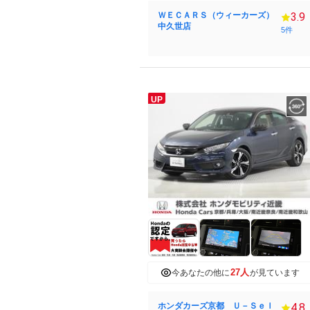
ＷＥＣＡＲＳ（ウィーカーズ）
3.9
中久世店
5件
UP
27人
今あなたの他に
が見ています
ホンダカーズ京都 Ｕ－Ｓｅｌ
4.8