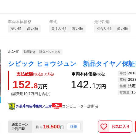
車両本体価格
年式
走行距離
安い順
高い順
新しい順
古い順
少ない順
多い順
ホンダ
動画付き
購入パックあり
201
年式
支払総額
車両本体価格
(税込)(リ済込)
(税込)
202
車検
152.
142.
8
1
法定
万円
万円
整備
15
排気量
（諸費用10.7万円を含む）
4
4
コンピューター診断済
外装
内装
機関／正常
通常ローン
16,500
お気に入り
詳細
月々
円
ご利用時