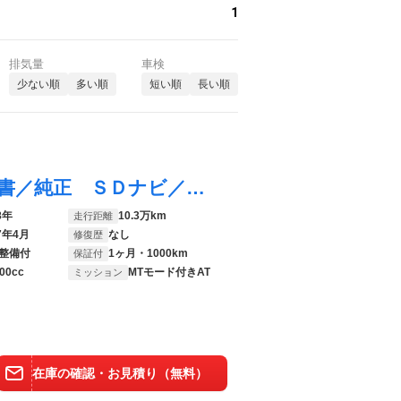
1
排気量
車検
少ない順
多い順
短い順
長い順
シビック ヒョウジュン 新品タイヤ／保証書／純正 ＳＤナビ／ホンダセンシング／シートヒーター 前席／ヘッドランプ ＬＥＤ／Ｂｌｕｅｔｏｏｔｈ接続／ＥＴＣ／ＥＢＤ付ＡＢＳ／横滑り防止装置／アイドリングストップ
8年
10.3万km
走行距離
7年4月
なし
修復歴
整備付
1ヶ月・1000km
保証付
00cc
MTモード付きAT
ミッション
在庫の確認・お見積り（無料）