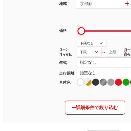
京都府
地域
マガジン
車カタログ
価格
自動車ローン
ローン
ロー
～
月々支払
頭金
保険
年式
レビュー
走行距離
車体色
価格相場
教習所
詳細条件で絞り込む
用語集