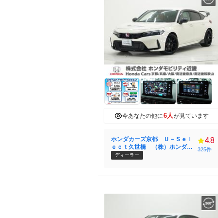
6人
今あなたの他に
が見ています
ホンダカーズ京都 Ｕ－Ｓｅｌ
4.8
ｅｃｔ久世橋 （株）ホンダモ
325件
ビリティ近畿
ディーラー