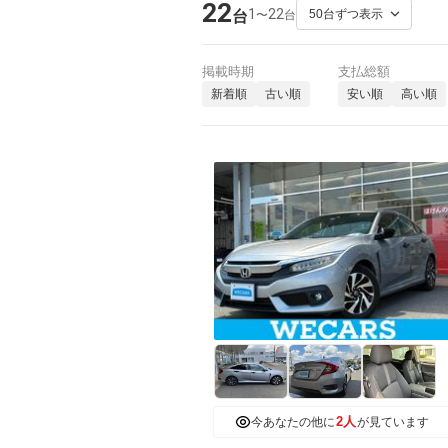
22
1
22
〜
台
台
掲載時期
支払総額
新着順
古い順
安い順
高い順
2人
今あなたの他に
が見ています