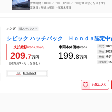
営業時間：10:00～18:00（12:00～13:00は昼休憩となります）
定休日：毎週火曜日・毎週水曜日
ホンダ
購入パックあり
202
年式
支払総額
車両本体価格
(税込)(リ済込)
(税込)
202
車検
209.
199.
7
8
法定
万円
万円
整備
15
排気量
（諸費用9.9万円を含む）
お気に入り