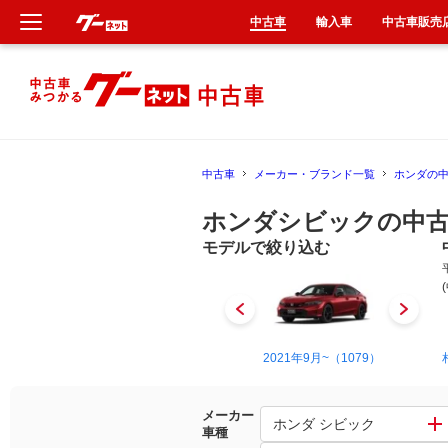
中古車
輸入車
中古車販売
新車
中古車
中古車
メーカー・ブランド一覧
ホンダの
輸入車
ホンダシビックの中古
クルマ買取
モデルで絞り込む
カーリース
タイヤ交換
1983年9月~1987年9月（4）
2021年9月~（1079）
整備工場
メーカー
ホンダ シビック
車種
車検