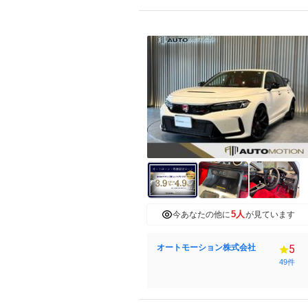
5人
今あなたの他に
が見ています
オートモーション株式会社
5
49件