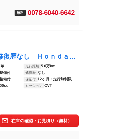
0078-6040-6642
無料
シビック セダン Ｈｏｎｄａ認定中古車 修復歴なし Ｈｏｎｄａ販売店全国保証１年 ワンオーナー 禁煙車 ７インチナビ バックカメラ ＥＴＣ 前後ドラレコ アダプティブクルーズコントロール シートヒーター 衝突軽減装置
7年
5.0万km
走行距離
整備付
なし
修復歴
整備付
12ヶ月・走行無制限
保証付
00cc
CVT
ミッション
在庫の確認・お見積り（無料）