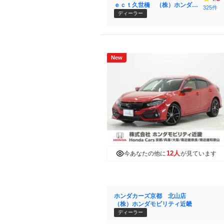
ｅｃｔ久世橋 （株）ホンダモ
325件
ビリティ近畿
ディーラー
New
12人
今あなたの他に
が見ています
ホンダカーズ京都 北山店
（株）ホンダモビリティ近畿
ディーラー