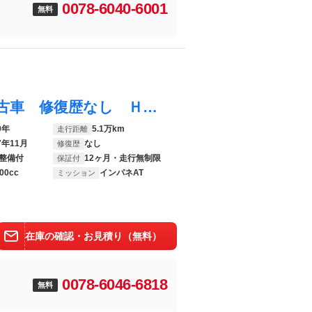
0078-6040-6001
無料
シビック ハッチバック Ｈｏｎｄａ認定中古車 修復歴なし Ｈｏｎｄａ販売店全国保証１年 禁煙車 ７インチ純正ナビ 前後ドラレコ ＥＴＣ２．０ バックカメラ アダプティブクルーズコントロール Ｂｌｕｅｔｏｏｔｈ パドルシフト
0年
5.1万km
走行距離
7年11月
なし
修復歴
整備付
12ヶ月・走行無制限
保証付
00cc
インパネAT
ミッション
在庫の確認・お見積り（無料）
0078-6046-6818
無料