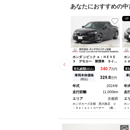
あなたにおすすめの中
UP
ホンダ シビック ｅ：ＨＥＶＥ
ホン
Ｘ デモカー 禁煙車 ９イン
ｎ
チナビ バックカメラ ドラレ
し
340.
7
支払総額
支
(税込)
万円
コ ＥＴＣ サンルーフ アダ
１
プティブクルーズコントロー
７
車両本体価格
車
329.
8
万円
ル シートヒーター Ｂｌｕｅ
Ｅ
(税込)
ｔｏｏｔｈ ＵＳＢ入力端子
テ
年式
2024年
年
衝突被害軽減ブレーキ 障害物
シ
センサー
走行距離
11,000km
走
エリア
京都府
エ
ホンダカーズ京都 西大路店 Ｕ
ホン
－Ｓｅｌｅｃｔコーナー （株）
ｃｔ
ホンダモビリティ近畿
ティ