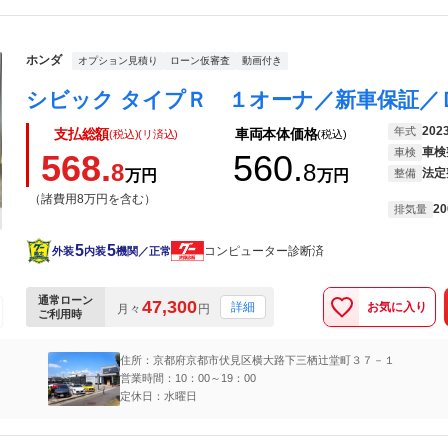
ホンダ
オプション見積り
ローン仮審査
動画付き
202
年式
支払総額
車両本体価格
(税込)(リ済込)
(税込)
車検
車検
568.
560.
8
8
法定
万円
万円
整備
（諸費用8万円を含む）
20
排気量
5
5
コンピューター診断済
外装
内装
機関／正常
通常ローン
47,300
お気に入り
詳細
月々
円
ご利用時
住所：京都府京都市伏見区横大路下三栖辻堂町３７－１
営業時間：10：00～19：00
定休日：水曜日