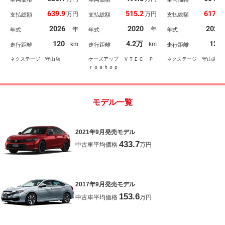
バックカメラ 衝突被害
ントカメラ Ｇａｔｈｅ
バックカメラ 純正
639.9
515.2
617.9
万円
万円
支払総額
支払総額
支払総額
軽減システム コーナー
ｒｓナビ専用前後ドライ
ナビ 衝突被害軽減
センサー 純正９型ナ
ブレコーダー 無限ドア
テム コーナーセン
2026
2020
2026
年
年
年式
年式
年式
ビ ＬＥＤヘッド ＥＴ
ハンドルプロテクター
ー ＬＥＤヘッド 
Ｃ２．０ 純正１９イン
無限ブラックサイドスカ
Ｃ２．０ 純正１９
120
4.2万
120
km
km
走行距離
走行距離
走行距離
チアルミ 車線逸脱警
ッフプレート
チアルミ 車線逸脱
報 オートライト デュ
報 オートライト 
ネクステージ 守山店
ケーズアップ ＶＴＥＣ Ｐ
ネクステージ 守山店
アルエアコン
アルエアコン
ｒｏｓｈｏｐ
モデル一覧
2021年9月発売モデル
433.7
中古車平均価格
万円
2017年9月発売モデル
153.6
中古車平均価格
万円