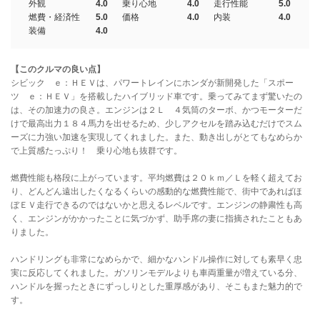
外観
4.0
乗り心地
4.0
走行性能
5.0
燃費・経済性
5.0
価格
4.0
内装
4.0
装備
4.0
【このクルマの良い点】
シビック ｅ：ＨＥＶは、パワートレインにホンダが新開発した「スポー
ツ ｅ：ＨＥＶ」を搭載したハイブリッド車です。乗ってみてまず驚いたの
は、その加速力の良さ。エンジンは２Ｌ ４気筒のターボ、かつモーターだ
けで最高出力１８４馬力を出せるため、少しアクセルを踏み込むだけでスム
ーズに力強い加速を実現してくれました。また、動き出しがとてもなめらか
で上質感たっぷり！ 乗り心地も抜群です。
燃費性能も格段に上がっています。平均燃費は２０ｋｍ／Ｌを軽く超えてお
り、どんどん遠出したくなるくらいの感動的な燃費性能で、街中であればほ
ぼＥＶ走行できるのではないかと思えるレベルです。エンジンの静粛性も高
く、エンジンがかかったことに気づかず、助手席の妻に指摘されたこともあ
りました。
ハンドリングも非常になめらかで、細かなハンドル操作に対しても素早く忠
実に反応してくれました。ガソリンモデルよりも車両重量が増えている分、
ハンドルを握ったときにずっしりとした重厚感があり、そこもまた魅力的で
す。