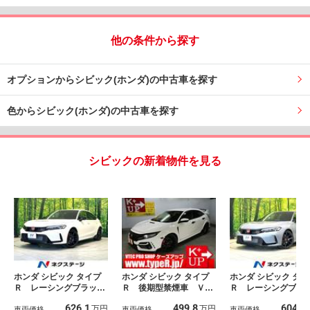
他の条件から探す
オプションからシビック(ホンダ)の中古車を探す
色からシビック(ホンダ)の中古車を探す
シビックの新着物件を見る
ホンダ シビック タイプ
ホンダ シビック タイプ
ホンダ シビック タイ
Ｒ レーシングブラック
Ｒ 後期型禁煙車 ＶＸ
Ｒ レーシングブラ
パッケージ 禁煙車 Ｍ
Ｍ－２１４ＶＦｉフルセ
パッケージ 禁煙車
626.1
499.8
604.1
万円
万円
Ｔ車 ターボ エアロ
車両価格
グナビ オプションフロ
車両価格
Ｔ車 ターボ エ
車両価格