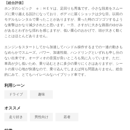
【総合評価】
ホンダのシビック ｅ：ＨＥＶは、足回りも秀逸です。小さな段差をスムー
ズに乗り越える設計になっており、ボディに届くショックは少な目。以前の
モデルもレンタルで乗ったことがありますが、乗った時のゴツゴツするよう
な衝撃はかなり減少されたと思います。一方、さすがに大きな路面のゆがみ
があるとわずかな揺れを感じますが、低い重心のおかげで、頭が大きく動く
ことはほとんどありません。
エンジンをスタートしてから加速してハンドル操作するまでの一連の動きも
なめらかでスムーズ。パワー、加速性能、ハンドリングといずれも申し分の
ない出来です。オーディオの音質が良いところも気に入っています。ただ、
車高が少し低いため、乗り込むときに多少の乗りにくさはありますが、シー
トの座り心地が快適なので、乗り込んでしまえば何も問題ありません。総合
的にみて、とてもハイレベルなハイブリッド車です。
利用シーン
ドライブ
趣味
オススメ
走り好き
男性向け
若者