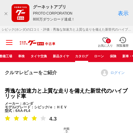
グーネットアプリ
表示
PROTO CORPORATION
800万ダウンロード達成！
シビック(ホンダ)の口コミ・評価：秀逸な加速力と上質な走りを備えた新世代のハイブリッド車（2023年07月）
0
お気に入り
閲覧履歴
整備工場
車検
タイヤ交換
新品タイヤ
カタログ
ローン
保険
新車・
クルマレビューをご紹介
ログイン
秀逸な加速力と上質な走りを備えた新世代のハイブ
リッド車
メーカー：ホンダ
モデル/グレード：シビック/ｅ：ＨＥＶ
型式：6AA-FL4
4.3