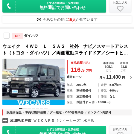
お気に入り
まずは在庫確認・見積依頼
無料通話でお問い合わせ
16人
今あなたの他に
が見ています
ダイハツ
UP
ウェイク ４ＷＤ Ｌ ＳＡ２ 社外 ナビ／スマートアシス
ト（トヨタ・ダイハツ）／両側電動スライドドア／シートヒー
ター 運転席／車線逸脱防止支援システム／ヘッドランプ Ｌ
支払総額
(税込)
本体価格
諸費用
ＥＤ／Ｂｌｕｅｔｏｏｔｈ接続／ＥＴＣ／ＥＢＤ付ＡＢＳ
105.1
11.8
116.
9
万円
万円
万円
11,400
通常ローン
月々
円
年式
2016年
走行
5.8万km
車検
車検整備付
排気
660cc
整備
法定整備付
修復
なし
保証
保証付 (1ヶ月・1000km)
販売店保証
車両状態評価書
グー鑑定
OBD診断済み
オンライン商談可
茨城県水戸市
ＷＥＣＡＲＳ（ウィーカーズ）水戸店
お気に入り
まずは在庫確認・見積依頼