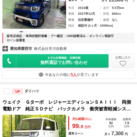
月々
円
年式
2016後
走行
5.0万km
車検
2027年12月
排気
660cc
整備
法定整備付
修復
なし
保証
保証付 (1ヶ月・1000km)
販売店保証
車両状態評価書
グー鑑定
OBD診断済み
オンライン商談可
ローン仮審査
愛知県愛西市
株式会社市川自動車
お気に入り
まずは在庫確認・見積依頼
無料通話でお問い合わせ
5人
今あなたの他に
が見ています
ダイハツ
UP
ウェイク Ｇターボ レジャーエディションＳＡＩＩＩ 両側
電動ドア 純正ＳＤナビ バックカメラ 衝突被害軽減システ
ム 禁煙車 ドラレコ スマートキー ＬＥＤヘッド ＥＴ
支払総額
(税込)
本体価格
諸費用
Ｃ 純正１５インチアルミ オートハイビーム 車線逸脱警
92
7.9
99.
9
万円
万円
万円
報 オートライト
7,300
通常ローン
月々
円