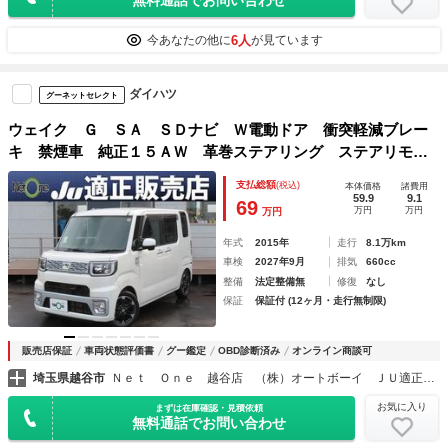
無料通話でお問い合わせ
6人
今あなたの他に
が見ています
ダイハツ
グーネットセレクト
ウェイク Ｇ ＳＡ ＳＤナビ Ｗ電動ドア 衝突軽減ブレー
キ 禁煙車 純正１５ＡＷ 革巻ステアリング ステアリモコ
ン ＥＴＣ 横滑り防止 スマートアシスト フルセグ Ｂｌ
支払総額
(税込)
本体価格
諸費用
ｕｅｔｏｏｔｈ バックカメラ スマートキー
59.9
9.1
69
万円
万円
万円
年式
2015年
走行
8.1万km
車検
2027年9月
排気
660cc
整備
法定整備無
修復
なし
保証
保証付 (12ヶ月・走行無制限)
販売店保証
車両状態評価書
グー鑑定
OBD診断済み
オンライン商談可
埼玉県越谷市
Ｎｅｔ Ｏｎｅ 越谷店 （株）オートボーイ ＪＵ適正販売店
お気に入り
まずは在庫確認・見積依頼
無料通話でお問い合わせ