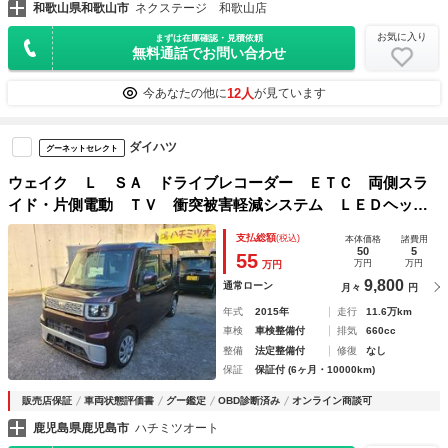
和歌山県和歌山市
ネクステージ 和歌山店
お気に入り
まずは在庫確認・見積依頼
無料通話でお問い合わせ
12人
今あなたの他に
が見ています
ダイハツ
グーネットセレクト
ウェイク Ｌ ＳＡ ドライブレコーダー ＥＴＣ 両側スラ
イド・片側電動 ＴＶ 衝突被害軽減システム ＬＥＤヘッド
ランプ スマートキー アイドリングストップ ベンチシー
支払総額
(税込)
本体価格
諸費用
ト ＣＶＴ 盗難防止システム ＡＢＳ ＥＳＣ ＣＤ
50
5
55
万円
万円
万円
9,800
通常ローン
月々
円
年式
2015年
走行
11.6万km
車検
車検整備付
排気
660cc
整備
法定整備付
修復
なし
保証
保証付 (6ヶ月・10000km)
販売店保証
車両状態評価書
グー鑑定
OBD診断済み
オンライン商談可
鹿児島県鹿児島市
ハチミツオート