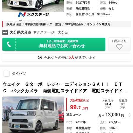
車検
2027年5月
排気
660cc
整備
法定整備付
修復
なし
保証
保証付 (3ヶ月・3000km)
販売店保証
車両状態評価書
グー鑑定
OBD診断済み
オンライン商談可
大分県大分市
ネクステージ 大分店
お気に入り
まずは在庫確認・見積依頼
無料通話でお問い合わせ
5人
今あなたの他に
が見ています
ダイハツ
ウェイク Ｇターボ レジャーエディションＳＡＩＩ ＥＴ
Ｃ バックカメラ 両側電動スライドドア 電動スライドド
ア ナビ ＴＶ クリアランスソナー 衝突被害軽減システ
支払総額
(税込)
本体価格
諸費用
ム オートライト ＬＥＤヘッドランプ スマートキー アイ
91.4
8.3
99.
7
万円
万円
万円
ドリングストップ 電動格納ミラー
13,000
通常ローン
月々
円
年式
2017年
走行
7.5万km
車検
車検整備付
排気
660cc