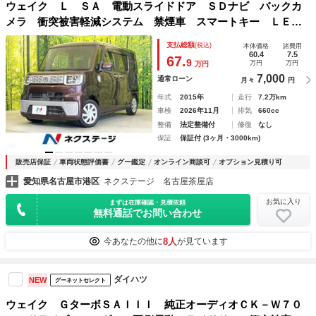
ウェイク Ｌ ＳＡ 電動スライドドア ＳＤナビ バックカ
メラ 衝突被害軽減システム 禁煙車 スマートキー ＬＥＤ
ヘッド 純正１５インチアルミ オートライト オートエアコ
支払総額
(税込)
本体価格
諸費用
ン Ｂｌｕｅｔｏｏｔｈ ＣＤ ＤＶＤ再生 地デジ
60.4
7.5
67.
9
万円
万円
万円
7,000
通常ローン
月々
円
年式
2015年
走行
7.2万km
車検
2026年11月
排気
660cc
整備
法定整備付
修復
なし
保証
保証付 (3ヶ月・3000km)
販売店保証
車両状態評価書
グー鑑定
オンライン商談可
オプション見積り可
愛知県名古屋市港区
ネクステージ 名古屋茶屋店
お気に入り
まずは在庫確認・見積依頼
無料通話でお問い合わせ
8人
今あなたの他に
が見ています
ダイハツ
NEW
グーネットセレクト
ウェイク ＧターボＳＡＩＩＩ 純正オーディオＣＫ－Ｗ７０