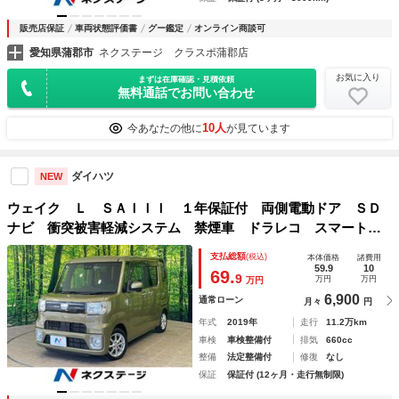
販売店保証
車両状態評価書
グー鑑定
オンライン商談可
愛知県蒲郡市
ネクステージ クラスポ蒲郡店
お気に入り
まずは在庫確認・見積依頼
無料通話でお問い合わせ
10人
今あなたの他に
が見ています
ダイハツ
NEW
ウェイク Ｌ ＳＡＩＩＩ １年保証付 両側電動ドア ＳＤ
ナビ 衝突被害軽減システム 禁煙車 ドラレコ スマートキ
ー 純正１４インチアルミ オートハイビーム ロールサンシ
支払総額
(税込)
本体価格
諸費用
ェード Ｂｌｕｅｔｏｏｔｈ ＣＤ ＤＶＤ再生 フルセグ
59.9
10
69.
9
万円
万円
万円
6,900
通常ローン
月々
円
年式
2019年
走行
11.2万km
車検
車検整備付
排気
660cc
整備
法定整備付
修復
なし
保証
保証付 (12ヶ月・走行無制限)