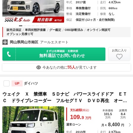
年式
2017後
走行
4.8万km
車検
車検整備付
排気
660cc
整備
法定整備付
修復
なし
保証
保証付 (12ヶ月・走行無制限)
販売店保証
車両状態評価書
グー鑑定
OBD診断済み
オンライン商談可
オプション見積り可
岡山県岡山市南区
アールエスオート
お気に入り
まずは在庫確認・見積依頼
無料通話でお問い合わせ
55人
今あなたの他に
が見ています
ダイハツ
UP
ウェイク Ｘ 禁煙車 ＳＤナビ パワースライドドア ＥＴ
Ｃ ドライブレコーダー フルセグＴＶ ＤＶＤ再生 オート
エアコン オートライト ＬＥＤヘッドライト 純正１４イン
支払総額
(税込)
本体価格
諸費用
チＡＷ 電動格納ミラー スマートキー
101.5
8.4
109.
9
万円
万円
万円
8,400
通常ローン
月々
円
年式
2015年
走行
2.9万km