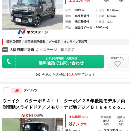
111.
6
万円
万円
万円
トエアコン
年式
2021年
走行
8.6万km
車検
車検整備付
排気
660cc
整備
法定整備付
修復
なし
保証
保証付 (3ヶ月・3000km)
販売店保証
車両状態評価書
グー鑑定
オンライン商談可
大阪府藤井寺市
ネクステージ 藤井寺店
お気に入り
まずは在庫確認・見積依頼
無料通話でお問い合わせ
10人
今あなたの他に
が見ています
ダイハツ
UP
ウェイク ＧターボＳＡＩＩ ターボ／２８年後期モデル／両
側電動スライドドア／メモリーナビ地デジ／Ｂｌｕｅｔｏｏｔ
ｈ／バックカメラ／衝突軽減ブレーキ／ＥＴＣ／ＬＥＤヘッド
支払総額
(税込)
本体価格
諸費用
ライト／フォグランプ／スマートキー／シートヒーター
84.8
2.9
87.
7
万円
万円
万円
19,800
通常ローン