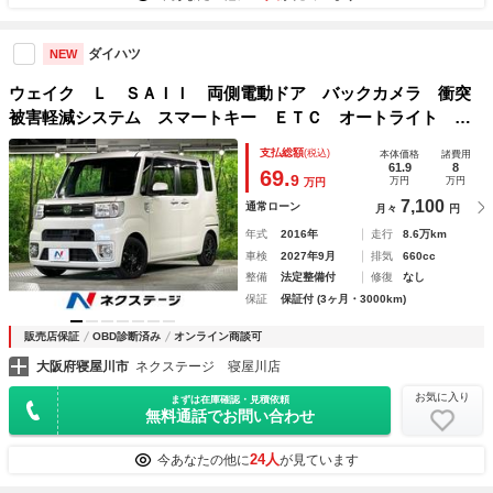
ダイハツ
NEW
ウェイク Ｌ ＳＡＩＩ 両側電動ドア バックカメラ 衝突
被害軽減システム スマートキー ＥＴＣ オートライト オ
ートエアコン ＣＤ 地デジ
支払総額
(税込)
本体価格
諸費用
61.9
8
69.
9
万円
万円
万円
7,100
通常ローン
月々
円
年式
2016年
走行
8.6万km
車検
2027年9月
排気
660cc
整備
法定整備付
修復
なし
保証
保証付 (3ヶ月・3000km)
販売店保証
OBD診断済み
オンライン商談可
大阪府寝屋川市
ネクステージ 寝屋川店
お気に入り
まずは在庫確認・見積依頼
無料通話でお問い合わせ
24人
今あなたの他に
が見ています