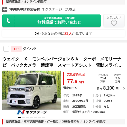
販売店保証
オンライン商談可
沖縄県中頭郡読谷村
ネクステージ 読谷店
お気に入り
まずは在庫確認・見積依頼
無料通話でお問い合わせ
23人
今あなたの他に
が見ています
ダイハツ
UP
ウェイク Ｘ モンベルバージョンＳＡ ターボ メモリーナ
ビ バックカメラ 禁煙車 スマートアシスト 電動スライド
ドア ＬＥＤヘッド ＥＴＣ 純正１５インチアルミ スマー
支払総額
(税込)
本体価格
諸費用
トキー＆プッシュスタート ロールサンシェイド
70.4
7.5
77.
9
万円
万円
万円
8,100
通常ローン
月々
円
年式
2015年
走行
9.6万km
車検
2026年12月
排気
660cc
整備
法定整備付
修復
なし
保証
保証付 (3ヶ月・3000km)
販売店保証
車両状態評価書
グー鑑定
OBD診断済み
オンライン商談可