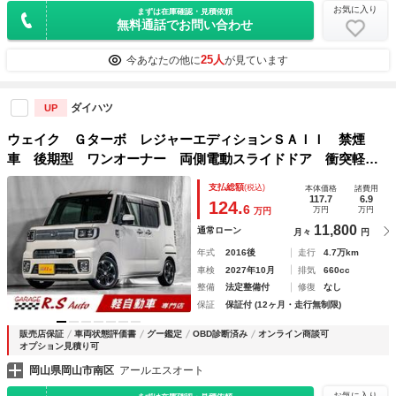
お気に入り
まずは在庫確認・見積依頼
無料通話でお問い合わせ
25人
今あなたの他に
が見ています
ダイハツ
UP
ウェイク Ｇターボ レジャーエディションＳＡＩＩ 禁煙
車 後期型 ワンオーナー 両側電動スライドドア 衝突軽減
ブレーキ ８型ナビＴＶ バックカメラ ＥＴＣ車載器 シー
支払総額
(税込)
本体価格
諸費用
トヒーター ＣＤ／ＤＶＤ再生 Ｂｌｕｅｔｏｏｔｈ接続 １
117.7
6.9
124.
6
万円
万円
万円
５ＡＷ アイドリングストップ
11,800
通常ローン
月々
円
年式
2016後
走行
4.7万km
車検
2027年10月
排気
660cc
整備
法定整備付
修復
なし
保証
保証付 (12ヶ月・走行無制限)
販売店保証
車両状態評価書
グー鑑定
OBD診断済み
オンライン商談可
オプション見積り可
岡山県岡山市南区
アールエスオート
お気に入り