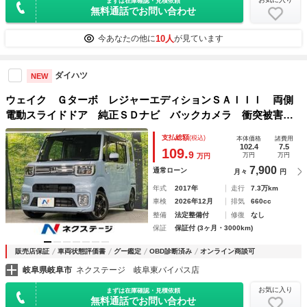
まずは在庫確認・見積依頼
無料通話でお問い合わせ
10人
今あなたの他に
が見ています
ダイハツ
NEW
ウェイク Ｇターボ レジャーエディションＳＡＩＩＩ 両側
電動スライドドア 純正ＳＤナビ バックカメラ 衝突被害軽
減システム コーナーセンサー スマートキー ＬＥＤヘッ
支払総額
(税込)
本体価格
諸費用
ド ＥＴＣ 純正１５インチアルミ オートハイビーム 車線
102.4
7.5
109.
9
万円
万円
万円
逸脱警報
7,900
通常ローン
月々
円
年式
2017年
走行
7.3万km
車検
2026年12月
排気
660cc
整備
法定整備付
修復
なし
保証
保証付 (3ヶ月・3000km)
販売店保証
車両状態評価書
グー鑑定
OBD診断済み
オンライン商談可
岐阜県岐阜市
ネクステージ 岐阜東バイパス店
お気に入り
まずは在庫確認・見積依頼
無料通話でお問い合わせ