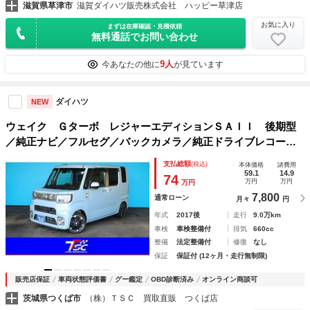
滋賀県草津市
滋賀ダイハツ販売株式会社 ハッピー草津店
お気に入り
まずは在庫確認・見積依頼
無料通話でお問い合わせ
9人
今あなたの他に
が見ています
ダイハツ
NEW
ウェイク Ｇターボ レジャーエディションＳＡＩＩ 後期型
／純正ナビ／フルセグ／バックカメラ／純正ドライブレコーダ
ー／衝突軽減ブレーキ／ＬＥＤヘッドライト／両側電動スライ
支払総額
(税込)
本体価格
諸費用
ドドア／純正１５ＡＷ／ＥＴＣ／スマートキー／アイドリング
59.1
14.9
74
万円
万円
万円
ストップ／ターボ車／禁煙車
7,800
通常ローン
月々
円
年式
2017後
走行
9.0万km
車検
車検整備付
排気
660cc
整備
法定整備付
修復
なし
保証
保証付 (12ヶ月・走行無制限)
販売店保証
車両状態評価書
グー鑑定
OBD診断済み
オンライン商談可
茨城県つくば市
（株）ＴＳＣ 買取直販 つくば店