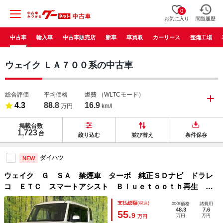
0
お気に入り
閲覧履歴
中古車
輸入車
中古車販売店
新車
車買取
カーリース
整備工場
ウェイク ＬＡ７００系の中古車
総合評価
平均価格
燃費
（WLTCモード）
4.3
88.8
16.9
万円
km/l
掲載台数
1,723
台
絞り込む
並び替え
条件保存
ダイハツ
NEW
ウェイク Ｇ ＳＡ 禁煙車 ターボ 純正ＳＤナビ ドラレ
コ ＥＴＣ スマートアシスト Ｂｌｕｅｔｏｏｔｈ再生 両
側電動スライドドア アイドリングストップ ＬＥＤヘッドラ
支払総額
(税込)
本体価格
諸費用
イト 横滑り防止装置 純正１５インチアルミ
48.3
7.6
55.
9
万円
万円
万円