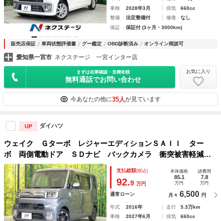
車検
2028年3月
排気
660cc
整備
法定整備付
修復
なし
保証
保証付 (3ヶ月・3000km)
販売店保証
車両状態評価書
グー鑑定
OBD診断済み
オンライン商談可
愛知県一宮市
ネクステージ 一宮インター店
お気に入り
まずは在庫確認・見積依頼
無料通話でお問い合わせ
35人
今あなたの他に
が見ています
ダイハツ
UP
ウェイク Ｇターボ レジャーエディションＳＡＩＩ ター
ボ 両側電動ドア ＳＤナビ バックカメラ 衝突被害軽減シ
ステム 禁煙車 スマートキー ＬＥＤヘッド 純正１５イン
支払総額
(税込)
本体価格
諸費用
チアルミ オートライト オートエアコン ＣＤ ＤＶＤ再
85.1
7.8
92.
9
万円
万円
万円
生 地デジ ＬＥＤフォグ
6,500
通常ローン
月々
円
年式
2016年
走行
5.3万km
車検
2027年6月
排気
660cc