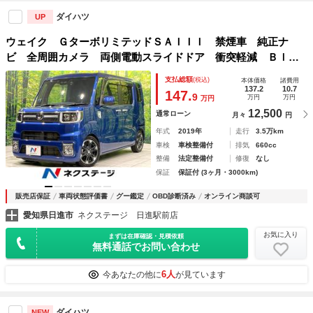
ダイハツ
UP
ウェイク ＧターボリミテッドＳＡＩＩＩ 禁煙車 純正ナ
ビ 全周囲カメラ 両側電動スライドドア 衝突軽減 Ｂｌｕ
ｅｔｏｏｔｈ ＣＤ／ＤＶＤ再生 ドライブレコーダー ＥＴ
支払総額
(税込)
本体価格
諸費用
Ｃ オートマチックハイビーム ＬＥＤフォグライト ドアバ
137.2
10.7
147.
9
万円
万円
万円
イザー
12,500
通常ローン
月々
円
年式
2019年
走行
3.5万km
車検
車検整備付
排気
660cc
整備
法定整備付
修復
なし
保証
保証付 (3ヶ月・3000km)
販売店保証
車両状態評価書
グー鑑定
OBD診断済み
オンライン商談可
愛知県日進市
ネクステージ 日進駅前店
お気に入り
まずは在庫確認・見積依頼
無料通話でお問い合わせ
6人
今あなたの他に
が見ています
ダイハツ
NEW