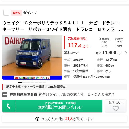
ダイハツ
NEW
ウェイク ＧターボリミテッドＳＡＩＩＩ ナビ ドラレコ
キーフリー サポカーＳワイド適合 ドラレコ Ｂカメラ ナ
ビ ステアリングスイッチ Ｐスタート 両側オートスライド
支払総額
(税込)
本体価格
諸費用
ドア ＥＴＣ 誤発進抑制装置 横滑り防止機能 オートハイ
110
7.4
117.
4
万円
万円
万円
ビーム アイドリングストップ キーフリー
11,900
通常ローン
月々
円
年式
2019年
走行
4.0万km
車検
2028年5月
排気
660cc
整備
法定整備付
修復
なし
保証
保証付 (12ヶ月・20000km)
認定中古車
ディーラー保証
OBD診断済み
神奈川県海老名市
神奈川ダイハツ販売株式会社 Ｕ－ＣＡＲ海老名
お気に入り
まずは在庫確認・見積依頼
無料通話でお問い合わせ
21人
今あなたの他に
が見ています