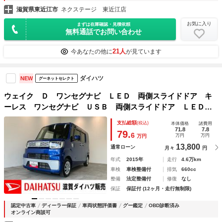
滋賀県東近江市
ネクステージ 東近江店
お気に入り
まずは在庫確認・見積依頼
無料通話でお問い合わせ
21人
今あなたの他に
が見ています
ダイハツ
NEW
グーネットセレクト
ウェイク Ｄ ワンセグナビ ＬＥＤ 両側スライドドア キ
ーレス ワンセグナビ ＵＳＢ 両側スライドドア ＬＥＤ
キーレス 電動格納式ミラー エコアイドル タイヤ４本新品
支払総額
(税込)
本体価格
諸費用
交換済み
71.8
7.8
79.
6
万円
万円
万円
13,800
通常ローン
月々
円
年式
2015年
走行
4.6万km
車検
車検整備付
排気
660cc
整備
法定整備付
修復
なし
保証
保証付 (12ヶ月・走行無制限)
認定中古車
ディーラー保証
車両状態評価書
グー鑑定
OBD診断済み
オンライン商談可