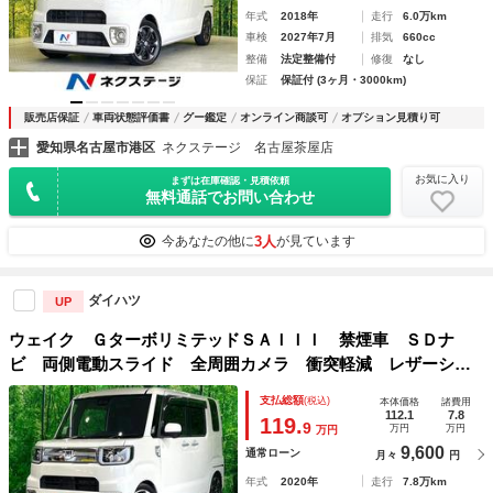
年式
2018年
走行
6.0万km
車検
2027年7月
排気
660cc
整備
法定整備付
修復
なし
保証
保証付 (3ヶ月・3000km)
販売店保証
車両状態評価書
グー鑑定
オンライン商談可
オプション見積り可
愛知県名古屋市港区
ネクステージ 名古屋茶屋店
お気に入り
まずは在庫確認・見積依頼
無料通話でお問い合わせ
3人
今あなたの他に
が見ています
ダイハツ
UP
ウェイク ＧターボリミテッドＳＡＩＩＩ 禁煙車 ＳＤナ
ビ 両側電動スライド 全周囲カメラ 衝突軽減 レザーシー
ト ＬＥＤヘッド ＥＴＣ フルセグ Ｂｌｕｅｔｏｏｔｈ再
支払総額
(税込)
本体価格
諸費用
生 オートハイビーム オートライト オートエアコン ＣＤ
112.1
7.8
119.
9
万円
万円
万円
／ＤＶＤ再生
9,600
通常ローン
月々
円
年式
2020年
走行
7.8万km