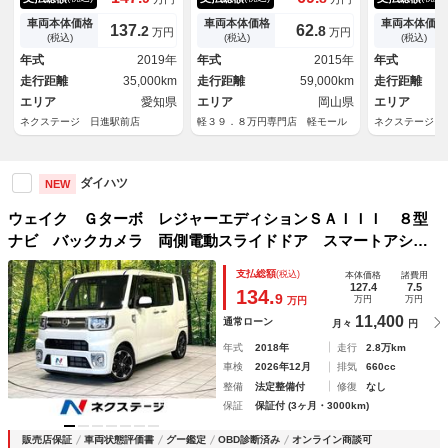
電動スライドドア 衝突軽減
ス ＬＥＤヘッドライト 衝突
Ｄナビ バッ
Ｂｌｕｅｔｏｏｔｈ ＣＤ／Ｄ
被害軽減ブレーキ サイドエア
害軽減システ
車両本体価格
車両本体価格
車両本体価格
137.
62.
2
8
万円
万円
ＶＤ再生 ドライブレコーダ
バック アイドリングストッ
ートキー Ｌ
(税込)
(税込)
(税込)
ー ＥＴＣ オートマチックハ
プ 電動格納ドアミラー 社外
１５インチア
年式
2019年
年式
2015年
年式
イビーム ＬＥＤフォグライ
１４インチアルミホイール Ｅ
ト オートエ
走行距離
35,000km
走行距離
59,000km
走行距離
ト ドアバイザー
ＴＣ
ＶＤ再生 地
エリア
愛知県
エリア
岡山県
グ
エリア
ネクステージ 日進駅前店
軽３９．８万円専門店 軽モール
ネクステージ 
ダイハツ
NEW
ウェイク Ｇターボ レジャーエディションＳＡＩＩＩ ８型
ナビ バックカメラ 両側電動スライドドア スマートアシス
ト ドラレコ ＥＴＣ 禁煙 ＬＥＤヘッドライト 革巻きス
支払総額
(税込)
本体価格
諸費用
テアリング Ｂｌｕｅｔｏｏｔｈ オートハイビーム スマー
127.4
7.5
134.
9
万円
万円
万円
トキー ステアリングスイッチ
11,400
通常ローン
月々
円
年式
2018年
走行
2.8万km
車検
2026年12月
排気
660cc
整備
法定整備付
修復
なし
保証
保証付 (3ヶ月・3000km)
販売店保証
車両状態評価書
グー鑑定
OBD診断済み
オンライン商談可