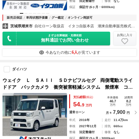
整備
法定整備付
修復
なし
保証
保証付 (6ヶ月・6000km)
販売店保証
車両状態評価書
グー鑑定
オンライン商談可
茨城県潮来市
自社ローン取扱店 イタコ自販本店 潮来自動車販売株式会社
お気に入り
まずは在庫確認・見積依頼
無料通話でお問い合わせ
6人
今あなたの他に
が見ています
ダイハツ
ウェイク Ｌ ＳＡＩＩ ＳＤナビフルセグ 両側電動スライ
ドドア バックカメラ 衝突被害軽減システム 禁煙車 コー
ナーセンサー スマートキー ＬＥＤヘッド 純正１４インチ
支払総額
(税込)
本体価格
諸費用
アルミ オートライト オートエアコン Ｂｌｕｅｔｏｏｔｈ
46.7
8.2
54.
9
万円
万円
万円
7,900
通常ローン
月々
円
年式
2016年
走行
11.4万km
車検
2027年12月
排気
660cc
整備
法定整備付
修復
なし
保証
保証付 (3ヶ月・3000km)