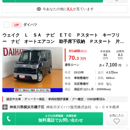
8人
今あなたの他に
が見ています
ダイハツ
UP
ウェイク Ｌ ＳＡ ナビ ＥＴＣ Ｐスタート キーフリ
ー ナビ オートエアコン 助手席下収納 Ｐスタート 片側
オートスライドドア ＥＴＣ 誤発進抑制装置 横滑り防止機
支払総額
(税込)
本体価格
諸費用
能 アイドリングストップ キーフリー
62
8.3
70.
3
万円
万円
万円
7,100
通常ローン
月々
円
年式
2015年
走行
4.5万km
車検
車検整備付
排気
660cc
整備
法定整備付
修復
なし
保証
保証付 (12ヶ月・20000km)
認定中古車
ディーラー保証
車両状態評価書
グー鑑定
OBD診断済み
神奈川県横浜市磯子区
神奈川ダイハツ販売株式会社 Ｕ－ＣＡＲ根岸
お気に入り
まずは在庫確認・見積依頼
無料通話でお問い合わせ