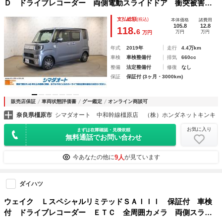
Ｄ ドライブレコーダー 両側電動スライドドア 衝突被害軽
減システム オートマチックハイビーム ＬＥＤヘッドラン
支払総額
(税込)
本体価格
諸費用
プ アイドリングストップ ターボ スマートキー
105.8
12.8
118.
6
万円
万円
万円
年式
2019年
走行
4.4万km
車検
車検整備付
排気
660cc
整備
法定整備付
修復
なし
保証
保証付 (3ヶ月・3000km)
販売店保証
車両状態評価書
グー鑑定
オンライン商談可
奈良県橿原市
シマダオート 中和幹線橿原店 （株）ホンダネットキンキ
お気に入り
まずは在庫確認・見積依頼
無料通話でお問い合わせ
9人
今あなたの他に
が見ています
ダイハツ
ウェイク ＬスペシャルリミテッドＳＡＩＩＩ 保証付 車検
付 ドライブレコーダー ＥＴＣ 全周囲カメラ 両側スライ