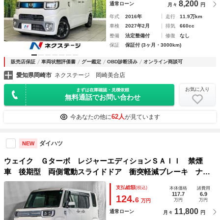
8,200
通常ローン
月々
円
年式
2016年
走行
11.9万km
車検
2027年2月
排気
660cc
整備
法定整備付
修復
なし
保証
保証付 (3ヶ月・3000km)
販売店保証
車両状態評価書
グー鑑定
OBD診断済み
オンライン商談可
愛知県岡崎市
ネクステージ 岡崎美合店
お気に入り
まずは在庫確認・見積依頼
無料通話でお問い合わせ
62人
今あなたの他に
が見ています
ダイハツ
NEW
ウェイク Ｇターボ レジャーエディションＳＡＩＩ 禁煙
車 後期型 両側電動スライドドア 衝突軽減ブレーキ ナビ
ＴＶ バックカメラ ＥＴＣ ＣＤ／ＤＶＤ再生 Ｂｌｕｅｔ
支払総額
(税込)
本体価格
諸費用
ｏｏｔｈ接続 １５ＡＷ ＴＵＲＢＯ付 アイドリングストッ
117.7
6.9
124.
6
万円
万円
万円
プ スマートアシスト 記録簿
11,800
通常ローン
月々
円