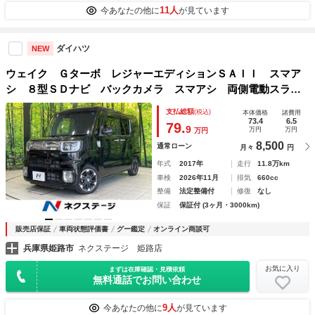
11人
今あなたの他に
が見ています
ダイハツ
NEW
ウェイク Ｇターボ レジャーエディションＳＡＩＩ スマア
シ ８型ＳＤナビ バックカメラ スマアシ 両側電動スライ
ドドア ＥＴＣ 純正革巻きステアリング アイドリングスト
支払総額
(税込)
本体価格
諸費用
ップ 横滑り防止 オートエアコン ロールサンシェード 電
73.4
6.5
79.
9
万円
万円
万円
動格納ミラー 禁煙車
8,500
通常ローン
月々
円
年式
2017年
走行
11.8万km
車検
2026年11月
排気
660cc
整備
法定整備付
修復
なし
保証
保証付 (3ヶ月・3000km)
販売店保証
車両状態評価書
グー鑑定
オンライン商談可
兵庫県姫路市
ネクステージ 姫路店
お気に入り
まずは在庫確認・見積依頼
無料通話でお問い合わせ
9人
今あなたの他に
が見ています