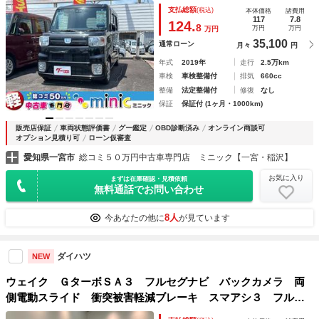
ド・片側電動 ナビ ＴＶ クリアランスソナー 衝突被害軽
支払総額
(税込)
本体価格
諸費用
減システム オートマチックハイビーム オートライト スマ
117
7.8
124.
8
万円
万円
万円
ートキー
35,100
通常ローン
月々
円
年式
2019年
走行
2.5万km
車検
車検整備付
排気
660cc
整備
法定整備付
修復
なし
保証
保証付 (1ヶ月・1000km)
販売店保証
車両状態評価書
グー鑑定
OBD診断済み
オンライン商談可
オプション見積り可
ローン仮審査
愛知県一宮市
総コミ５０万円中古車専門店 ミニック【一宮・稲沢】
お気に入り
まずは在庫確認・見積依頼
無料通話でお問い合わせ
8人
今あなたの他に
が見ています
ダイハツ
NEW
ウェイク ＧターボＳＡ３ フルセグナビ バックカメラ 両
側電動スライド 衝突被害軽減ブレーキ スマアシ３ フルセ
グナビ ＤＶＤ再生 Ｂｌｕｅｔｏｏｔｈ ＵＳＢ バックカ