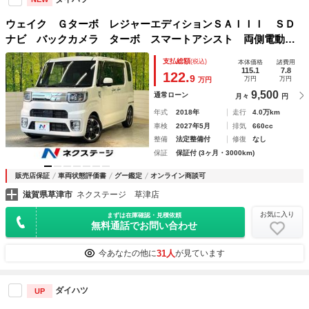
ウェイク Ｇターボ レジャーエディションＳＡＩＩＩ ＳＤ
ナビ バックカメラ ターボ スマートアシスト 両側電動ド
ア ＬＥＤヘッド＆フォグ オートハイビーム オートエアコ
支払総額
(税込)
本体価格
諸費用
ン ロールサンシェード 純正１４インチアルミ スマートキ
115.1
7.8
122.
9
万円
万円
万円
ー ＥＴＣ
9,500
通常ローン
月々
円
年式
2018年
走行
4.0万km
車検
2027年5月
排気
660cc
整備
法定整備付
修復
なし
保証
保証付 (3ヶ月・3000km)
販売店保証
車両状態評価書
グー鑑定
オンライン商談可
滋賀県草津市
ネクステージ 草津店
お気に入り
まずは在庫確認・見積依頼
無料通話でお問い合わせ
31人
今あなたの他に
が見ています
ダイハツ
UP