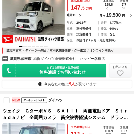
支払総額
(税込)
本体価格
諸費用
メラ ドラレコ ＥＴＣ 両側電動スライドドア ＬＥＤ オ
139.8
7.7
147.
5
万円
万円
万円
ートエアコン スマートキー エコアイドル ターボ
19,500
通常ローン
月々
円
年式
2019年
走行
4.7万km
車検
車検整備付
排気
660cc
整備
法定整備付
修復
なし
保証
保証付 (12ヶ月・走行無制限)
認定中古車
ディーラー保証
車両状態評価書
グー鑑定
オンライン商談可
滋賀県彦根市
滋賀ダイハツ販売株式会社 ハッピー彦根店
お気に入り
まずは在庫確認・見積依頼
無料通話でお問い合わせ
9人
今あなたの他に
が見ています
ダイハツ
NEW
グーネットセレクト
ウェイク ＧターボＶＳ ＳＡＩＩＩ 両側電動ドア Ｓｔｒ
ａｄａナビ 全周囲カメラ 衝突被害軽減システム ドラレ
コ スマートキー ＬＥＤヘッド ＥＴＣ 純正１５インチア
支払総額
(税込)
本体価格
諸費用
ルミ オートハイビーム 車線逸脱警報 オートライト オー
100.9
10.7