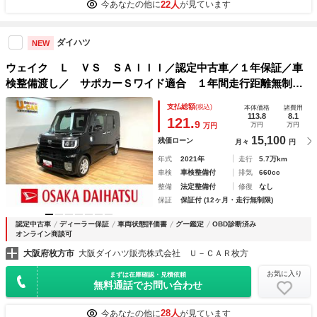
22人
今あなたの他に
が見ています
ダイハツ
NEW
ウェイク Ｌ ＶＳ ＳＡＩＩＩ／認定中古車／１年保証／車
検整備渡し／ サポカーＳワイド適合 １年間走行距離無制限
保証 車検整備渡し ワイドＤＶＤ／ＵＳＢチューナー ＥＴ
支払総額
(税込)
本体価格
諸費用
Ｃ バックカメラ キーフリー 両側電動スライドドア ＬＥ
113.8
8.1
121.
9
万円
万円
万円
Ｄヘットライト、フォグ オートハイビーム
15,100
残価ローン
月々
円
年式
2021年
走行
5.7万km
車検
車検整備付
排気
660cc
整備
法定整備付
修復
なし
保証
保証付 (12ヶ月・走行無制限)
認定中古車
ディーラー保証
車両状態評価書
グー鑑定
OBD診断済み
オンライン商談可
大阪府枚方市
大阪ダイハツ販売株式会社 Ｕ－ＣＡＲ枚方
お気に入り
まずは在庫確認・見積依頼
無料通話でお問い合わせ
28人
今あなたの他に
が見ています