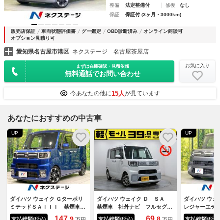
整備
法定整備付
修復
なし
保証
保証付 (3ヶ月・3000km)
販売店保証
車両状態評価書
グー鑑定
OBD診断済み
オンライン商談可
オプション見積り可
愛知県名古屋市港区
ネクステージ 名古屋茶屋店
お気に入り
まずは在庫確認・見積依頼
無料通話でお問い合わせ
15人
今あなたの他に
が見ています
あなたにおすすめの中古車
UP
UP
ダイハツ ウェイク Ｇターボリ
ダイハツ ウェイク Ｄ ＳＡ
ダイハツ ウ
ミテッドＳＡＩＩＩ 禁煙車
禁煙車 社外ナビ フルセグＴ
レジャーエデ
純正ナビ 全周囲カメラ 両側
Ｖ 両側スライドドア キーレ
Ｉ ターボ 
147.
69.
9
8
支払総額
支払総額
支払総額
(税込)
(税込)
(税込)
万円
万円