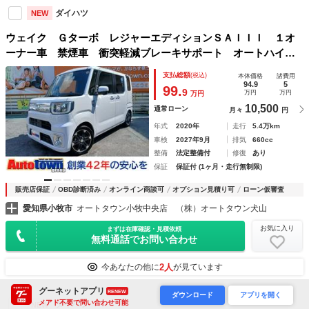
ダイハツ
NEW
ウェイク Ｇターボ レジャーエディションＳＡＩＩＩ １オ
ーナー車 禁煙車 衝突軽減ブレーキサポート オートハイビ
ーム 両側電動スライド ＬＥＤライト 社外パナソニック１
支払総額
(税込)
本体価格
諸費用
０インチＳＤナビＴＶ 全方位モニター Ｂｌｕｅｔｏｏｔ
94.9
5
99.
9
万円
万円
万円
ｈ ＥＴＣ ３６０°ドラレコ
10,500
通常ローン
月々
円
年式
2020年
走行
5.4万km
車検
2027年9月
排気
660cc
整備
法定整備付
修復
あり
保証
保証付 (1ヶ月・走行無制限)
販売店保証
OBD診断済み
オンライン商談可
オプション見積り可
ローン仮審査
愛知県小牧市
オートタウン小牧中央店 （株）オートタウン犬山
お気に入り
まずは在庫確認・見積依頼
無料通話でお問い合わせ
2人
今あなたの他に
が見ています
グーネットアプリ
RENEW
ダウンロード
アプリを開く
メアド不要で問い合わせ可能
ダイハツ
NEW