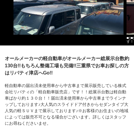
■□
す！
オールメーカーの軽自動車がオールメーカー総展示台数約
130台!!もちろん整備工場も完備!!三重県でお車お探しの方
はリバティ津店へGo!!
軽自動車の届出済未使用車から中古車まで展示販売している株式
会社リバティの「軽自動車販売店」です！！総展示台数は軽自動
車ばかり約１３０台！！届出済未使用車から中古車までラインナ
ップしております♪大人気のスライドドア付きからセダンタイプ大
人気の軽ＳＵＶまで展示しております♪※お客様のお住まいの地域
によっては販売不可となる場合がございます。詳しくはスタッフ
にお尋ねくださいませ。