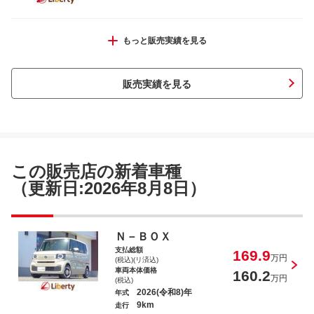
タフト Ｇ
もっと販売実績を見る
販売実績を見る
タント カスタムＸ トップエディションＶ
Ｓ ＳＡＩＩＩ
この販売店の新着車種
（更新日:2026年8月8日）
ワゴンＲ ＦＸ
Ｎ－ＢＯＸ
支払総額
169.9
万円
(税込)(リ済込)
車両本体価格
160.2
万円
(税込)
2026(令和8)年
年式
9km
走行