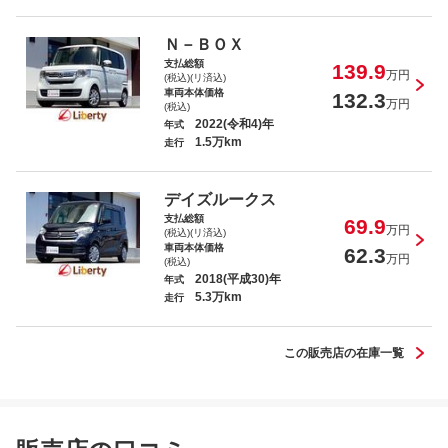
ウェイク ＧターボＳＡＩＩＩ
Ｎ－ＢＯＸ
支払総額
139.9
万円
(税込)(リ済込)
車両本体価格
132.3
万円
(税込)
2022(令和4)年
年式
1.5万km
走行
ワゴンＲスマイル ハイブリッドＳ
デイズルークス
支払総額
69.9
万円
(税込)(リ済込)
車両本体価格
62.3
万円
(税込)
2018(平成30)年
年式
5.3万km
タント Ｘ ＶＳ ＳＡＩＩＩ
走行
この販売店の在庫一覧
ムーヴキャンバス ストライプスＧ