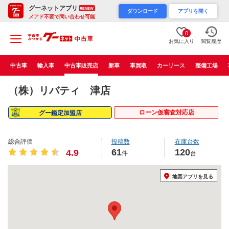
グーネットアプリ
RENEW
ダウンロード
アプリを開く
メアド不要で問い合わせ可能
0
お気に入り
閲覧履歴
中古車
輸入車
中古車販売店
新車
車買取
カーリース
整備工場
（株）リバティ 津店
ローン仮審査対応店
グー鑑定加盟店
総合評価
投稿数
在庫台数
61
120
4.9
件
台
地図アプリを見る