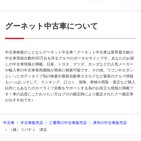
グーネット中古車について
中古車検索のことならグーネット中古車！グーネット中古車は業界最大級の
中古車登録台数約50万台を誇るクルマのポータルサイトです。あなたのお探
しの中古車情報が満載。日産、トヨタ、マツダ、ホンダなどの人気メーカー
や輸入車の中古車車両価格が簡単に検索可能です。その他、ワゴンやセダン
といったボディタイプ別の検索や最新自動車カタログなど最新のクルマ情報
もいっぱい♪そして、ランキング、口コミ、保険、車検や買取・査定など購入
以外にもあなたのカーライフ全般をサポートする為のお役立ち情報が満載で
す！車の品質にこだわりたい方はプロの鑑定師により鑑定されたグー鑑定車
がおすすめです♪
中古車
中古車販売店
三重県の中古車販売店
津市の中古車販売店
（株）リバティ 津店