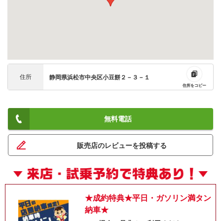
住所
静岡県浜松市中央区小豆餅２－３－１
住所をコピー
無料電話
ネット予約でキャンペーンに応募しよ
販売店のレビューを投稿する
★成約特典★平日・ガソリン満タン
納車★