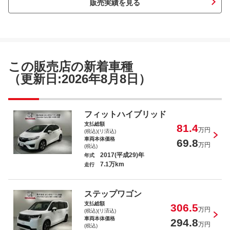
販売実績を見る
Ｎ－ＢＯＸ＋カスタム Ｇ車いす仕様車
この販売店の新着車種
（更新日:2026年8月8日）
タント ＸＳＡ
フィットハイブリッド
支払総額
81.4
万円
(税込)(リ済込)
車両本体価格
69.8
万円
(税込)
2017(平成29)年
年式
7.1万km
走行
フリード＋ Ｇ・ホンダセンシング
ステップワゴン
支払総額
306.5
万円
(税込)(リ済込)
車両本体価格
294.8
万円
(税込)