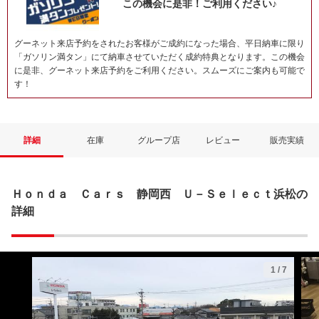
この機会に是非！ご利用ください♪
グーネット来店予約をされたお客様がご成約になった場合、平日納車に限り
「ガソリン満タン」にて納車させていただく成約特典となります。この機会
に是非、グーネット来店予約をご利用ください。スムーズにご案内も可能で
す！
詳細
在庫
グループ店
レビュー
販売実績
Ｈｏｎｄａ Ｃａｒｓ 静岡西 Ｕ－Ｓｅｌｅｃｔ浜松の
詳細
1
/
7