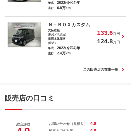
2022(令和4)年
年式
6.8万km
走行
Ｎ－ＢＯＸ ファッションスタイル
Ｎ－ＢＯＸカスタム
支払総額
133.6
万円
(税込)(リ済込)
車両本体価格
124.8
万円
(税込)
2022(令和4)年
年式
2.4万km
ＺＲ－Ｖ ｅ：ＨＥＶＺ特別仕様車ブラッ
走行
クスタイル
この販売店の在庫一覧
ヴェゼル ｅ：ＨＥＶＺ
販売店の口コミ
4.9
お問い合わせ（見積り）
総合評価
4.9
納車までの対応