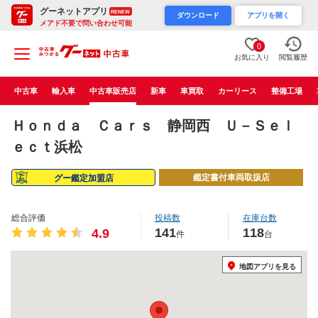
グーネットアプリ
RENEW
ダウンロード
アプリを開く
メアド不要で問い合わせ可能
0
お気に入り
閲覧履歴
中古車
輸入車
中古車販売店
新車
車買取
カーリース
整備工場
Ｈｏｎｄａ Ｃａｒｓ 静岡西 Ｕ－Ｓｅｌ
ｅｃｔ浜松
鑑定書付車両取扱店
グー鑑定加盟店
総合評価
投稿数
在庫台数
141
118
4.9
件
台
地図アプリを見る