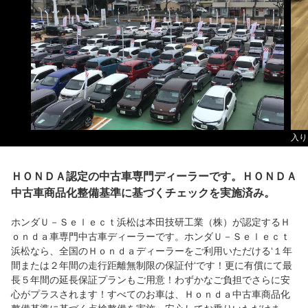
入り
ＨＯＮＤＡ認定の中古車専門ディーラーです。ＨＯＮＤＡ
中古車商品化整備基準に基づくチェックを実施済み。
ホンダＵ－Ｓｅｌｅｃｔ浜松は本田技研工業（株）が認定するＨ
ｏｎｄａ車専門中古車ディーラーです。ホンダＵ－Ｓｅｌｅｃｔ
浜松なら、全国のＨｏｎｄａディーラーをご利用いただける‘１年
間または２年間の走行距離無制限の保証付‘です！更に有償にて最
長５年間の延長保証プランもご用意！わずかなご負担でさらに安
心がプラスされます！すべてのお車は、Ｈｏｎｄａ中古車商品化