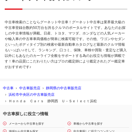
中古車検索のことならグーネット中古車！グーネット中古車は業界最大級の
中古車登録台数約50万台を誇るクルマのポータルサイトです。あなたのお探
しの中古車情報が満載。日産、トヨタ、マツダ、ホンダなどの人気メーカー
や輸入車の中古車車両価格が簡単に検索可能です。その他、ワゴンやセダン
といったボディタイプ別の検索や最新自動車カタログなど最新のクルマ情報
もいっぱい♪そして、ランキング、口コミ、保険、車検や買取・査定など購入
以外にもあなたのカーライフ全般をサポートする為のお役立ち情報が満載で
す！車の品質にこだわりたい方はプロの鑑定師により鑑定されたグー鑑定車
がおすすめです♪
中古車
中古車販売店
静岡県の中古車販売店
浜松市中央区の中古車販売店
Ｈｏｎｄａ Ｃａｒｓ 静岡西 Ｕ－Ｓｅｌｅｃｔ浜松
中古車探しに役立つ情報
メーカーから中古車を探す
車種から中古車を探す
地域から中古車を探す
中古車探しに役立つコンテンツ