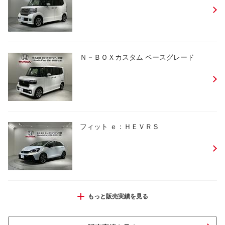
Ｎ－ＢＯＸカスタム ベースグレード
フィット ｅ：ＨＥＶＲＳ
Ｎ－ＢＯＸカスタム ベースグレード
もっと販売実績を見る