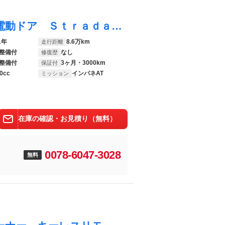
ウェイク ＧターボＶＳ ＳＡＩＩＩ 両側電動ドア Ｓｔｒａｄａナビ 全周囲カメラ 衝突被害軽減システム ドラレコ スマートキー ＬＥＤヘッド ＥＴＣ 純正１５インチアルミ オートハイビーム 車線逸脱警報 オートライト オートエアコン
1年
8.6万km
走行距離
整備付
なし
修復歴
整備付
3ヶ月・3000km
保証付
0cc
インパネAT
ミッション
在庫の確認・お見積り（無料）
0078-6047-3028
無料