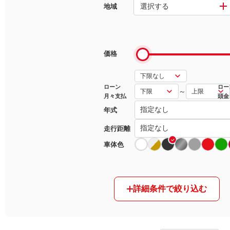
選択する
地域
マガジン
車カタログ
価格
自動車ローン
ローン
ロー
～
月々支払
頭金
保険
年式
レビュー
走行距離
車体色
価格相場
教習所
詳細条件で絞り込む
用語集