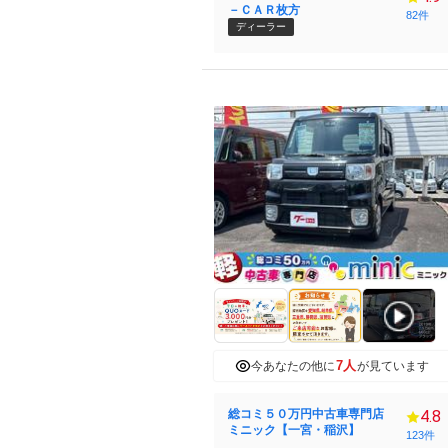
－ＣＡＲ枚方
82件
ディーラー
7人
今あなたの他に
が見ています
総コミ５０万円中古車専門店
4.8
ミニック【一宮・稲沢】
123件