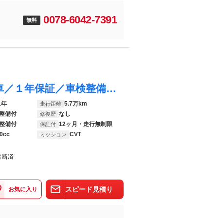
0078-6042-7391
無料
ウェイク Ｌ ＶＳ ＳＡＩＩＩ／認定中古車／１年保証／車検整備渡し／ サポカーＳワイド適合 １年間走行距離無制限保証 車検整備渡し ワイドＤＶＤ／ＵＳＢチューナー ＥＴＣ バックカメラ キーフリー 両側電動スライドドア ＬＥＤヘットライト、フォグ オートハイビーム
1年
5.7万km
走行距離
整備付
なし
修復歴
整備付
12ヶ月・走行無制限
保証付
0cc
CVT
ミッション
診断済
スピード見積り
お気に入り