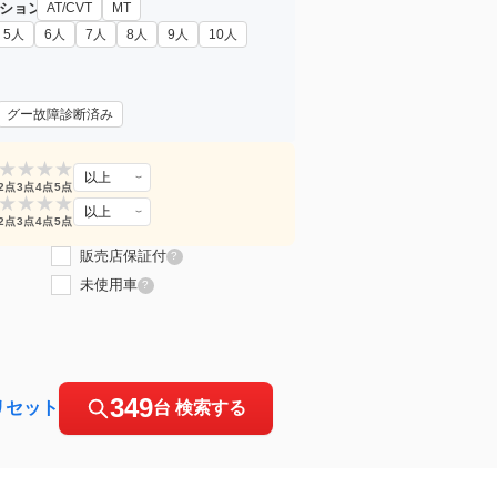
ション
AT/CVT
MT
5人
6人
7人
8人
9人
10人
グー故障診断済み
★
★
★
★
以上
2点
3点
4点
5点
★
★
★
★
以上
2点
3点
4点
5点
販売店保証付
?
未使用車
?
349
リセット
台 検索する