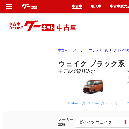
中古車
輸入車
中古車販売
新車
中古車
中古車
メーカー・ブランド一覧
ダイハツ
輸入車
ウェイク ブラック系
クルマ買取
モデルで絞り込む
カーリース
タイヤ交換
2014年11月~2022年8月（1698）
整備工場
メーカー
ダイハツ ウェイク
車種
車検