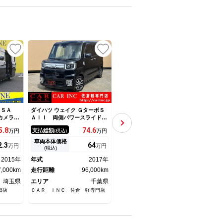
Ｇ ＳＡ
ダイハツ ウェイク ＧターボＳ
ダイハツ ウェイク ＧターボＶ
ダイハ
クカメラ
ＡＩＩ 両側パワースライドド
Ｓ ＳＡ３ ４ＷＤ フルセグ
Ｉ
ーキ 両
ア 純正８インチナビ バック
ナビ 全方位カメラ 前後ドラ
5.
8
74.
6
184
支払総額
支払総額
支払
万円
(税込)
万円
(税込)
万円
ＥＤヘッ
カメラ 衝突被害軽減ブレー
イブレコーダー ＥＴＣ２．
グストッ
キ Ｂｌｕｅｔｏｏｔｈ フル
０ 両側電動スライドドア プ
車両本体価格
車両本体価格
車両
2.
3
64
176
万円
万円
万円
ッシュス
セグ ＬＥＤヘッドライト 車
ッシュスタート シートヒータ
(税込)
(税込)
ン ステ
線逸脱警報 ステアリングリモ
ー オートエアコン オートラ
2015年
年式
2017年
年式
2022年
年式
コン オートライト アイドリ
イト 衝突被害軽減システム
7,000km
ングストップ
走行距離
96,000km
アイドリングストップ 横滑り
走行距離
16,000km
走行
防止機能 盗難防止システム
埼玉県
エリア
千葉県
エリア
岩手県
エリ
郷店
ＣＡＲ ＩＮＣ 佐倉 軽専門店
日新スズキ販売（株） 花巻営業
神奈川
所
－ＣＡ