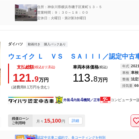
住所：神奈川県横浜市磯子区東町１３－５
営業時間：９：３０～１８：００
定休日：火曜日・第2/第3水曜日
ダイハツ
動画付き
購入パックあり
202
年式
支払総額
車両本体価格
(税込)(リ済込)
(税込)
車検
車検
121.
113.
9
8
法定
万円
万円
整備
66
排気量
（諸費用8.1万円を含む）
4
4
コンピューター
外装
内装
機関／正常
残価ローン
15,100
詳細
月々
円
ご利用時
認定中古車ご成約で、各コーティングを特別