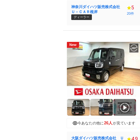
神奈川ダイハツ販売株式会社
5
Ｕ－ＣＡＲ根岸
20件
ディーラー
New
26人
今あなたの他に
が見ています
大阪ダイハツ販売株式会社 Ｕ
4.9