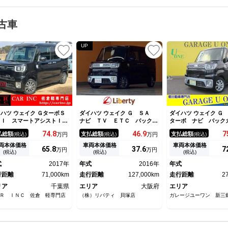
古車
UP
ハツ ウェイク ＧターボＳ
ダイハツ ウェイク Ｇ ＳＡ
ダイハツ ウェイク 
ＩＩ スマートアシストＩ
ナビ ＴＶ ＥＴＣ バックカ
ターボ ナビ バッ
 レーンアシスト 両側パワ
メラ 両側電動スライドドア
ＥＴＣ 衝突軽減ブレ
74.
8
46.
9
7
払総額
支払総額
支払総額
(税込)
万円
(税込)
万円
(税込)
スライドドア 社外ＳＤナ
衝突被害軽減システム オート
側パワースライド Ｌ
 フルセグテレビ Ｂｌｕｅ
ライト スマートキー アイド
ドライト アイドリン
両本体価格
車両本体価格
車両本体価格
65.
8
37.
6
7
万円
万円
ｏｏｔｈオーディオ ＬＥＤ
リングストップ 電動格納ミラ
プ スマートキー プ
(税込)
(税込)
(税込)
ートライト フォグランプ
ー ターボ ＣＶＴ ＥＳＣ
タート オートエアコ
式
2017年
年式
2016年
年式
イドリングストップ アイド
ＣＤ ＵＳＢ Ｂｌｕｅｔｏｏ
アリングリモコン
ングストップ
行距離
71,000km
ｔｈ
走行距離
127,000km
走行距離
2
リア
千葉県
エリア
大阪府
エリア
Ｒ ＩＮＣ 佐倉 軽専門店
（株）リバティ 貝塚店
ガレージユーワン 新三