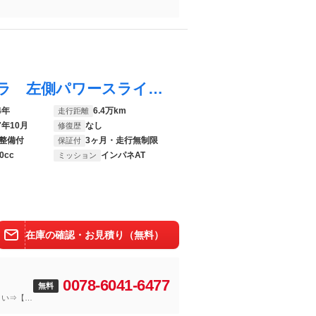
ウェイク Ｌ ＳＡ 社外ナビ バックカメラ 左側パワースライドドア ＥＴＣ 横滑り防止装置 衝突被害軽減システム 社外フロアマット 社外アルミホイール ＴＶ ＡＭ ＦＭ ＣＤ ＤＶＤ Ｂｌｕｅｔｏｏｔｈ ＳＤ ＵＳＢ
4年
6.4万km
走行距離
7年10月
なし
修復歴
整備付
3ヶ月・走行無制限
保証付
0cc
インパネAT
ミッション
在庫の確認・お見積り（無料）
0078-6041-6477
無料
さい⇒【無