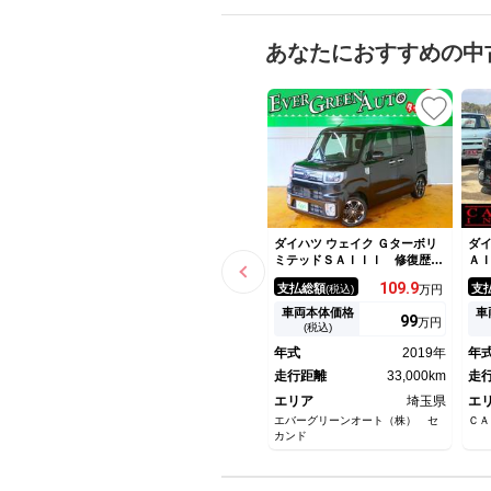
あなたにおすすめの中
ダイハツ ウェイク Ｇターボリ
ダイ
ミテッドＳＡＩＩＩ 修復歴な
Ａ
し 禁煙車 純正ＳＤナビ Ｃ
Ｉ
109.
9
支払総額
支
(税込)
万円
Ｄ／ＤＶＤ／Ｂｌｕｅｔｏｏｔ
ー
ｈ再生 フルセグＴＶ マルチ
ビ
車両本体価格
車
99
万円
ビューモニタ スマートキー
ｔ
(税込)
衝突軽減ブレ―キ 両自動ド
オ
年式
2019年
年
ア ｉ－ｓｔｏｐ ＬＥＤ フ
ア
ォグ 純正１５ＡＷ
走行距離
33,000km
リ
走
エリア
埼玉県
エ
エバーグリーンオート（株） セ
ＣＡ
カンド