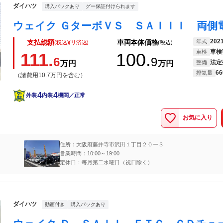
ダイハツ
購入パックあり
グー保証付けられます
202
年式
支払総額
車両本体価格
(税込)(リ済込)
(税込)
車検
車検
111.
100.
6
9
法定
万円
万円
整備
66
排気量
（諸費用10.7万円を含む）
4
4
外装
内装
機関／正常
お気に入り
住所：大阪府藤井寺市沢田１丁目２０ー３
営業時間：10:00～19:00
定休日：毎月第二水曜日（祝日除く）
ダイハツ
動画付き
購入パックあり