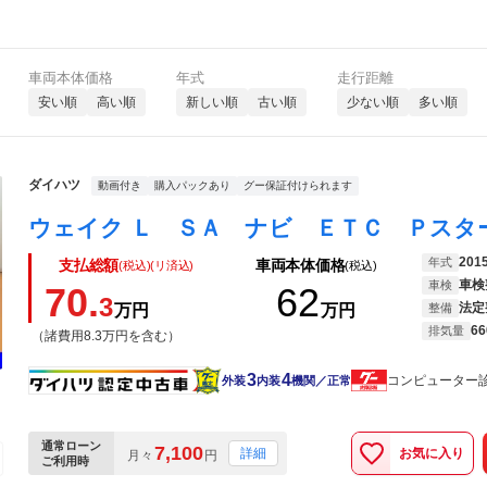
車両本体価格
年式
走行距離
安い順
高い順
新しい順
古い順
少ない順
多い順
ダイハツ
動画付き
購入パックあり
グー保証付けられます
201
年式
支払総額
車両本体価格
(税込)(リ済込)
(税込)
車検
車検
70.
62
3
法定
万円
万円
整備
66
排気量
（諸費用8.3万円を含む）
3
4
コンピューター
外装
内装
機関／正常
通常ローン
7,100
お気に入り
詳細
月々
円
ご利用時