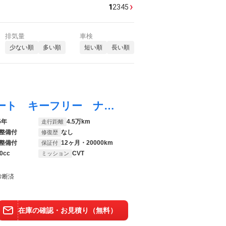
›
1
2
3
4
5
排気量
車検
少ない順
多い順
短い順
長い順
ウェイク Ｌ ＳＡ ナビ ＥＴＣ Ｐスタート キーフリー ナビ オートエアコン 助手席下収納 Ｐスタート 片側オートスライドドア ＥＴＣ 誤発進抑制装置 横滑り防止機能 アイドリングストップ キーフリー
5年
4.5万km
走行距離
整備付
なし
修復歴
整備付
12ヶ月・20000km
保証付
0cc
CVT
ミッション
診断済
在庫の確認・お見積り（無料）