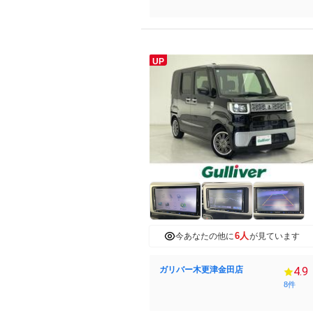
UP
6人
今あなたの他に
が見ています
ガリバー木更津金田店
4.9
8件