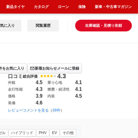
新品タイヤ
カタログ
ローン
保険
新車・中古車マガジン
気に入り
閲覧履歴
在庫確認・見積り依頼
件をお気に入り
新着お知らせメールに登録
4.3
口コミ
総合評価
4.5
4.1
外観
乗り心地
4.3
4.1
走行性能
燃費・経済性
3.9
4.5
価格
内装
4.6
装備
レビューコメントを見る
（
39件
）
ゼル
ハイブリッド
PHV
EV
その他