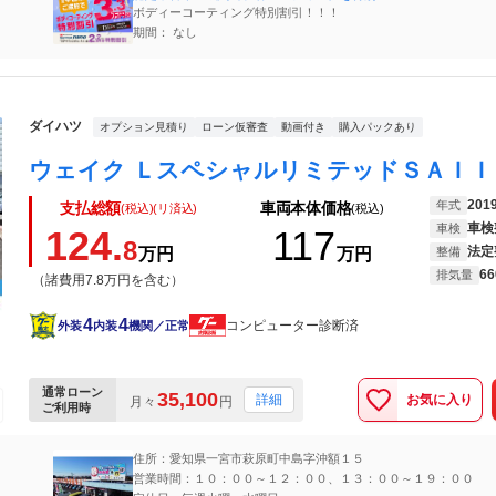
ボディーコーティング特別割引！！！
期間： なし
ダイハツ
オプション見積り
ローン仮審査
動画付き
購入パックあり
201
年式
支払総額
車両本体価格
(税込)(リ済込)
(税込)
車検
車検
124.
117
8
法定
万円
万円
整備
66
排気量
（諸費用7.8万円を含む）
4
4
コンピューター診断済
外装
内装
機関／正常
通常ローン
35,100
お気に入り
詳細
月々
円
ご利用時
住所：愛知県一宮市萩原町中島字沖額１５
営業時間：１０：００～１２：００、１３：００～１９：００