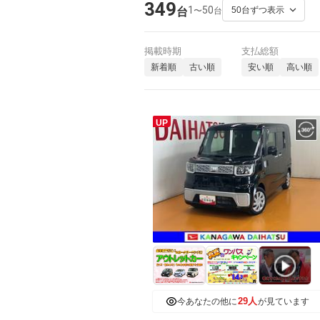
349
1
50
〜
台
台
掲載時期
支払総額
新着順
古い順
安い順
高い順
UP
29人
今あなたの他に
が見ています