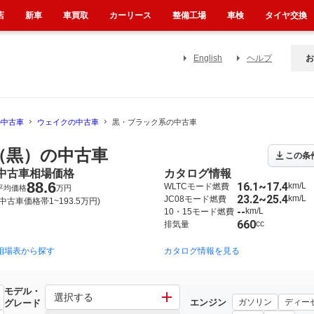
店
新車
車買取
カーリース
整備工場
車検
タイヤ交換
English
ヘルプ
お
の中古車
ウェイクの中古車
黒・ブラック系の中古車
（黒）の中古車
この条
中古車相場価格
カタログ情報
88.6
16.1~17.4
km/L
WLTCモード燃費
平均価格
万円
23.2~25.4
km/L
JC08モード燃費
(中古車価格帯1~193.5万円)
--
km/L
10・15モード燃費
660
cc
排気量
相場表から探す
カタログ情報を見る
モデル・
選択する
エンジン
ガソリン
ディー
グレード