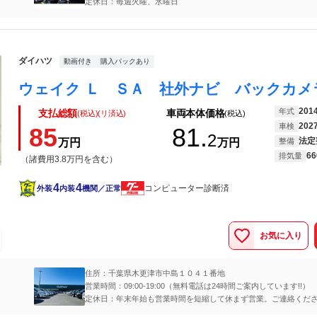
定休日：毎週火曜、水曜日
ダイハツ
動画付き
購入パックあり
201
年式
支払総額
車両本体価格
(税込)(リ済込)
(税込)
202
車検
85
81.
2
法定
万円
万円
整備
66
排気量
（諸費用3.8万円を含む）
4
4
コンピューター診断済
外装
内装
機関／正常
お気に入り
住所：千葉県木更津市中島１０４１番地
営業時間：09:00-19:00（無料電話は24時間ご案内しています!!）
定休日：年末年始も営業時間を短縮して休まず営業。ご連絡くだ
料通話】0120-77-8512