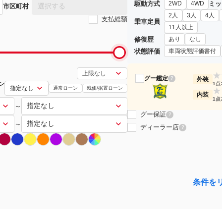
駆動方式
ミッ
2WD
4WD
選択する
市区町村
2人
3人
4人
支払総額
乗車定員
11人以上
修復歴
あり
なし
状態評価
車両状態評価書付
★
グー鑑定
?
外装
ン
1点
通常ローン
残価/据置ローン
★
内装
1点
～
グー保証
?
～
ディーラー店
?
条件を