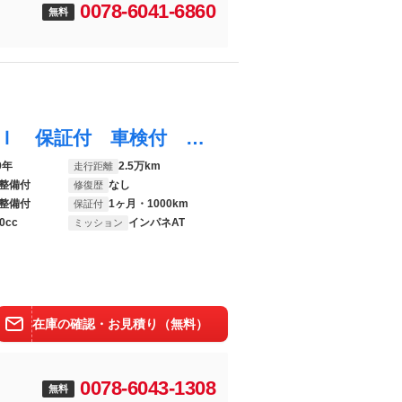
0078-6041-6860
無料
ウェイク ＬスペシャルリミテッドＳＡＩＩＩ 保証付 車検付 ドライブレコーダー ＥＴＣ 全周囲カメラ 両側スライド・片側電動 ナビ ＴＶ クリアランスソナー 衝突被害軽減システム オートマチックハイビーム オートライト スマートキー
9年
2.5万km
走行距離
整備付
なし
修復歴
整備付
1ヶ月・1000km
保証付
0cc
インパネAT
ミッション
在庫の確認・お見積り（無料）
0078-6043-1308
無料