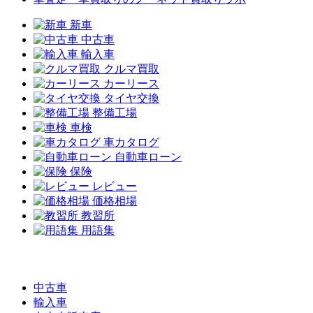
新車
中古車
輸入車
クルマ買取
カーリース
タイヤ交換
整備工場
車検
車カタログ
自動車ローン
保険
レビュー
価格相場
教習所
用語集
中古車
輸入車