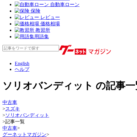
自動車ローン
保険
レビュー
価格相場
教習所
用語集
English
ヘルプ
ソリオバンディット の記事一
中古車
>
スズキ
>
ソリオバンディット
>
記事一覧
中古車
>
グーネットマガジン
>